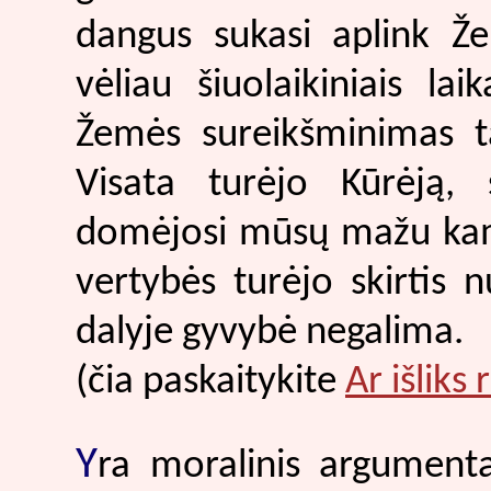
dangus sukasi aplink Ž
vėliau šiuolaikiniais laik
Žemės sureikšminimas ta
Visata turėjo Kūrėją, 
domėjosi mūsų mažu kampe
vertybės turėjo skirtis 
dalyje gyvybė negalima.
(čia paskaitykite
Ar išliks 
Y
ra moralinis argumenta