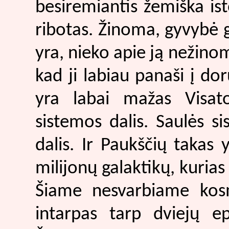
besiremiantis žemiška isto
ribotas. Žinoma, gyvybė gal
yra, nieko apie ją nežinom
kad ji labiau panaši į do
yra labai mažas Visat
sistemos dalis. Saulės 
dalis. Ir Paukščių takas
milijonų galaktikų, kurias 
Šiame nesvarbiame kos
intarpas tarp dviejų e