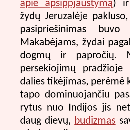
apie apsippjaustymą
) i
žydų Jeruzalėje pakluso
pasipriešinimas buvo 
Makabėjams, žydai pagali
dogmų ir papročių. M
persekiojimų pradžioje
dalies tikėjimas, perėmė k
tapo dominuojančiu pasa
rytus nuo Indijos jis n
daug dievų,
budizmas
sav