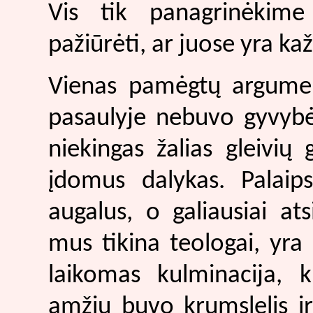
Vis tik panagrinėkime 
pažiūrėti, ar juose yra kaž
Vienas pamėgtų argument
pasaulyje nebuvo gyvybės
niekingas žalias gleivių 
įdomus dalykas. Palaips
augalus, o galiausiai 
mus tikina teologai, yra
laikomas kulminacija, k
amžių buvo krumslelis ir