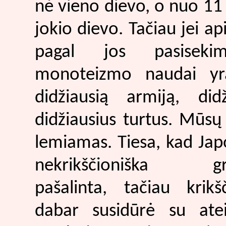
nė vieno dievo, o nuo 11
jokio dievo. Tačiau jei ap
pagal jos pasiseki
monoteizmo naudai yra 
didžiausią armiją, did
didžiausius turtus. Mūsų
lemiamas. Tiesa, kad Jap
nekrikščioniška gr
pašalinta, tačiau krikš
dabar susidūrė su atei