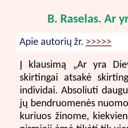
B. Raselas. Ar y
Apie autorių žr.
>>>>>
Į klausimą „Ar yra Diev
skirtingai atsakė skirti
individai. Absoliuti dau
jų bendruomenės nuomonę.
kuriuos žinome, kiekvien