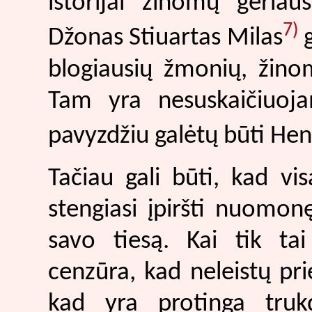
istorijai žinomų geriau
7)
Džonas Stiuartas Milas
g
blogiausių žmonių, žinomų
Tam yra nesuskaičiuoja
pavyzdžiu galėtų būti Henr
Tačiau gali būti, kad vi
stengiasi įpiršti nuomo
savo tiesą. Kai tik ta
cenzūra, kad neleistų p
kad yra protinga trukd