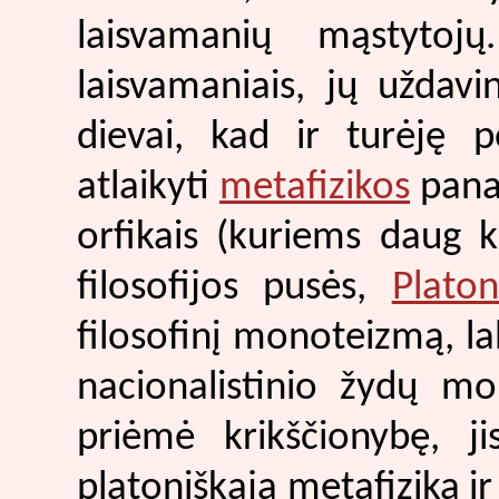
laisvamanių mąstytojų.
laisvamaniais, jų uždav
dievai, kad ir turėję p
atlaikyti
metafizikos
pana
orfikais (kuriems daug k
filosofijos pusės,
Plato
filosofinį monoteizmą, lab
nacionalistinio žydų mo
priėmė krikščionybę, 
platoniškąja metafizika ir 