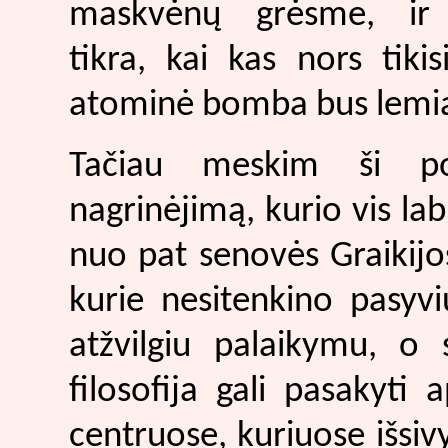
maskvėnų grėsme, ir
tikra, kai kas nors tikis
atominė bomba bus lemi
Tačiau meskim ši poli
nagrinėjimą, kurio vis l
nuo pat senovės Graikijo
kurie nesitenkino pasyv
atžvilgiu palaikymu, o 
filosofija gali pasakyti
centruose, kuriuose išsivy