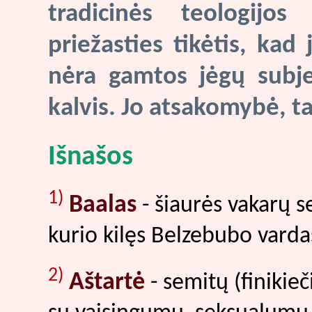
tradicinės teologijo
priežasties tikėtis, kad
nėra gamtos jėgų subje
kalvis. Jo atsakomybė, ta
Išnašos
1)
Baalas
- šiaurės vakarų s
kurio kilęs Belzebubo varda
2)
Aštartė
- semitų (finikie