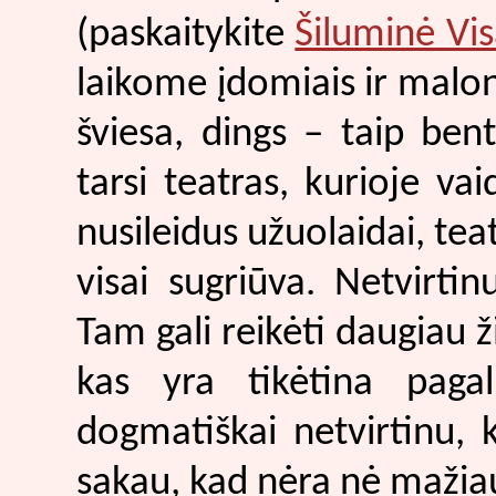
(paskaitykite
Šiluminė Vis
laikome įdomiais ir maloni
šviesa, dings – taip ben
tarsi teatras, kurioje va
nusileidus užuolaidai, teatr
visai sugriūva. Netvirti
Tam gali reikėti daugiau ži
kas yra tikėtina paga
dogmatiškai netvirtinu, 
sakau, kad nėra nė mažiaus