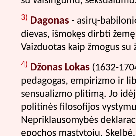
su vaisingumu, seksualumu.
3)
Dagonas
- asirų-babilon
dievas, išmokęs dirbti žemę,
Vaizduotas kaip žmogus su 
4)
Džonas Lokas
(1632-1704)
pedagogas, empirizmo ir lib
sensualizmo plitimą. Jo idė
politinės filosofijos vystymu
Nepriklausomybės deklaraci
epochos mąstytoju. Skelbė, 