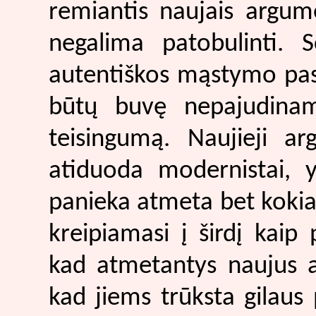
remiantis naujais argum
negalima patobulinti. 
autentiškos mąstymo past
būtų buvę nepajudinam
teisingumą. Naujieji a
atiduoda modernistai, y
panieka atmeta bet kokias
kreipiamasi į širdį kaip
kad atmetantys naujus a
kad jiems trūksta gilaus