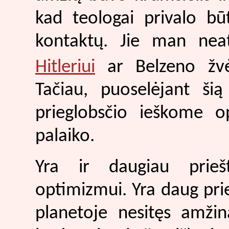
kad teologai privalo bū
kontaktų. Jie man nea
Hitleriui
ar Belzeno žvė
Tačiau, puoselėjant šią 
prieglobsčio ieškome o
palaiko.
Yra ir daugiau prieš
optimizmui. Yra daug pri
planetoje nesitęs amži