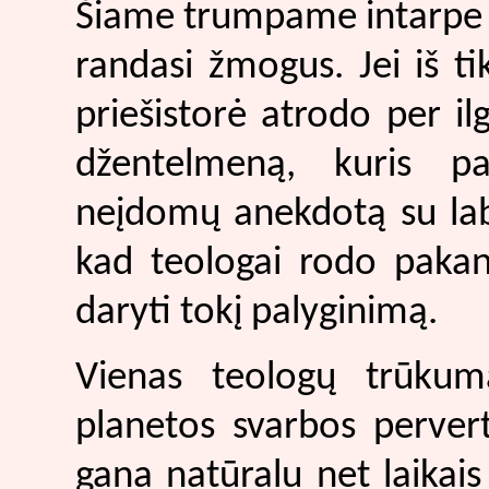
Šiame trumpame intarpe 
randasi žmogus. Jei iš ti
priešistorė atrodo per i
džentelmeną, kuris pas
neįdomų anekdotą su la
kad teologai rodo paka
daryti tokį palyginimą.
Vienas teologų trūkum
planetos svarbos pervert
gana natūralu net laikais