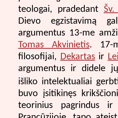
teologai, pradedant
Šv.
Dievo egzistavimą gal
argumentus 13-me amžiu
Tomas Akvinietis
. 17-m
filosofijai,
Dekartas
ir
Le
argumentus ir didele 
išliko intelektualiai gerb
buvo įsitikinęs krikščio
teorinius pagrindus ir
Prancūzijoje, tapo ateista