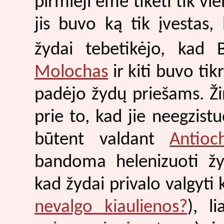
pirmieji ėmė tikėti tik vi
jis buvo ką tik įvestas,
žydai tebetikėjo, kad B
Molochas
ir kiti buvo tik
padėjo žydų priešams. Žin
prie to, kad jie neegzis
būtent valdant
Antioc
bandoma helenizuoti žyd
kad žydai privalo valgyti 
nevalgo kiaulienos?
), li