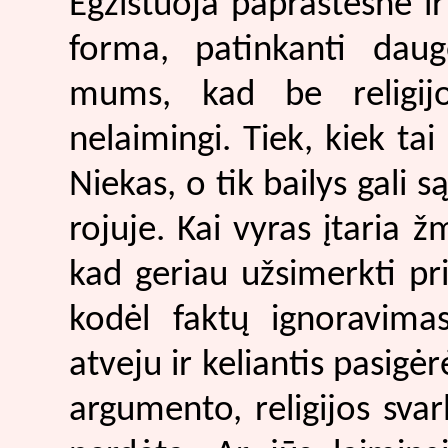
Egzistuoja paprastesnė i
forma, patinkanti dau
mums, kad be religij
nelaimingi. Tiek, kiek tai
Niekas, o tik bailys gali s
rojuje. Kai vyras įtaria 
kad geriau užsimerkti pri
kodėl faktų ignoravima
atveju ir keliantis pasigė
argumento, religijos sva