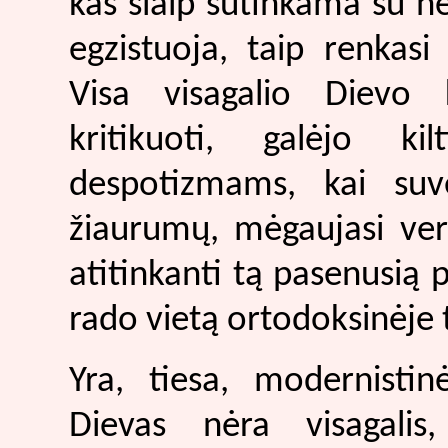
kas šiaip sutinkama su ne
egzistuoja, taip renkasi
Visa visagalio Dievo k
kritikuoti, galėjo ki
despotizmams, kai suve
žiaurumų, mėgaujasi verg
atitinkanti tą pasenusią p
rado vietą ortodoksinėje 
Yra, tiesa, modernisti
Dievas nėra visagalis,