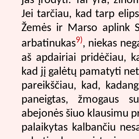
jas įrodyti. Tai yra, žino
Jei tarčiau, kad tarp elip
Žemės ir Marso aplink S
9)
arbatinukas
, niekas neg
aš apdairiai pridėčiau, 
kad jį galėtų pamatyti net 
pareikščiau, kad, kadang
paneigtas, žmogaus su
abejonės šiuo klausimu pri
palaikytas kalbančiu nes