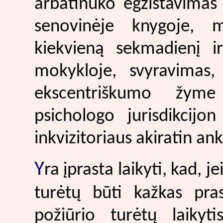
arbatinuko egzistavimas 
senovinėje knygoje, 
kiekvieną sekmadienį i
mokykloje, svyravimas,
ekscentriškumo žyme 
psichologo jurisdikcijo
inkvizitoriaus akiratin an
Y
ra įprasta laikyti, kad, j
turėtų būti kažkas pr
požiūrio turėtų laikyti