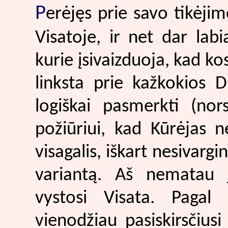
P
erėjęs prie savo tikėjim
Visatoje, ir net dar labia
kurie įsivaizduoja, kad k
linksta prie kažkokios 
logiškai pasmerkti (nor
požiūriui, kad Kūrėjas nė
visagalis, iškart nesivarg
variantą. Aš nematau j
vystosi Visata. Pagal 
vienodžiau pasiskirsčiusi