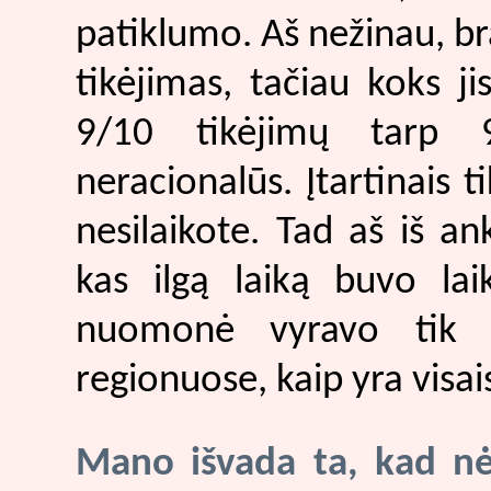
patiklumo. Aš nežinau, br
tikėjimas, tačiau koks ji
9/10 tikėjimų tarp 9
neracionalūs. Įtartinais t
nesilaikote. Tad aš iš an
kas ilgą laiką buvo lai
nuomonė vyravo tik t
regionuose, kaip yra visa
Mano išvada ta, kad nėr