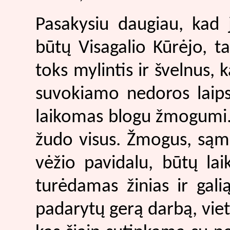
Pasakysiu daugiau, kad je
būtų Visagalio Kūrėjo, ta
toks mylintis ir švelnus, 
suvokiamo nedoros laip
laikomas blogu žmogumi. V
žudo visus. Žmogus, sąm
vėžio pavidalu, būtų la
turėdamas žinias ir gali
padarytų gerą darbą, vie