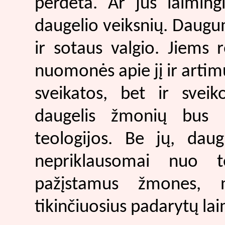
perdėta. Ar jūs laiming
daugelio veiksnių. Daugu
ir sotaus valgio. Jiems r
nuomonės apie jį ir artimųj
sveikatos, bet ir svei
daugelis žmonių bus l
teologijos. Be jų, dau
nepriklausomai nuo t
pažįstamus žmones, n
tikinčiuosius padarytų lai