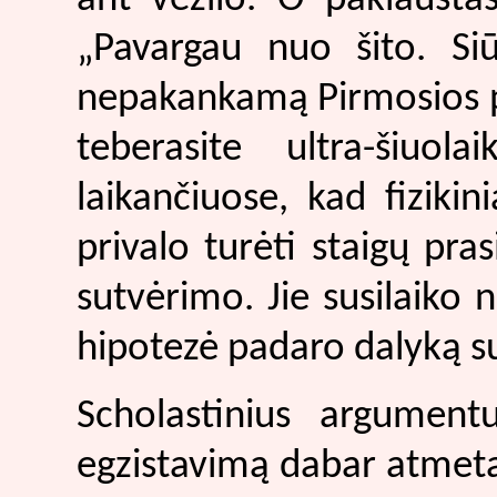
„Pavargau nuo šito. Si
nepakankamą Pirmosios pr
teberasite ultra-šiuola
laikančiuose, kad fizikini
privalo turėti staigų pra
sutvėrimo. Jie susilaiko
hipotezė padaro dalyką s
Scholastinius argument
egzistavimą dabar atmet