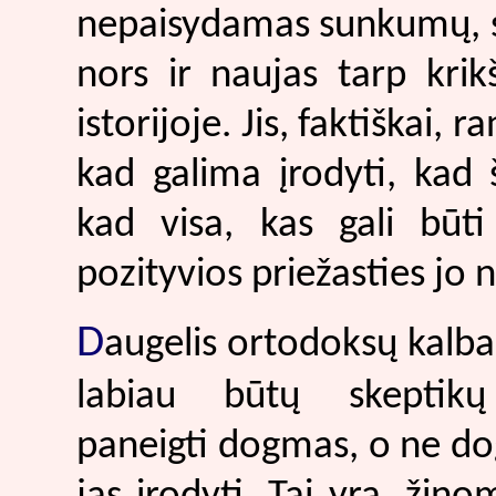
nepaisydamas sunkumų, su 
nors ir naujas tarp kri
istorijoje. Jis, faktiškai,
kad galima įrodyti, kad 
kad visa, kas gali būt
pozityvios priežasties jo 
D
augelis ortodoksų kalba 
labiau būtų skeptikų
paneigti dogmas, o ne d