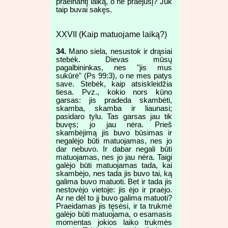
praeinantį laiką, o ne praėjusį? Juk
taip buvai sakęs.
XXVII (Kaip matuojame laiką?)
34.
Mano siela, nesustok ir drąsiai
stebėk. Dievas mūsų
pagalbininkas, nes "jis mus
sukūrė" (Ps 99:3), o ne mes patys
save. Stebėk, kaip atsiskleidžia
tiesa. Pvz., kokio nors kūno
garsas: jis pradeda skambėti,
skamba, skamba ir liaunasi;
pasidaro tylu. Tas garsas jau tik
buvęs; jo jau nėra. Prieš
skambėjimą jis buvo būsimas ir
negalėjo būti matuojamas, nes jo
dar nebuvo. Ir dabar negali būti
matuojamas, nes jo jau nėra. Taigi
galėjo būti matuojamas tada, kai
skambėjo, nes tada jis buvo tai, ką
galima buvo matuoti. Bet ir tada jis
nestovėjo vietoje: jis ėjo ir praėjo.
Ar ne dėl to jį buvo galima matuoti?
Praeidamas jis tęsėsi, ir ta trukmė
galėjo būti matuojama, o esamasis
momentas jokios laiko trukmės