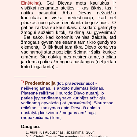
Einšteiną
). Gal Dievas meta kauliukus ir
visiškai nenumato ateities – kas iškris, tas ir
nutiks pasauliui. Arba Dievas nežaidžia
kauliukais ir viską predestinuoja, kad net
plaukas nuo galvos nenukrinta be jo žinios. O
gal ne žaidžia su kauliukais. o sudaro galimybę
žmogui sužaisti kitokį žaidimą su gyvenimu?
Bet sako, kad kortomis velnias žaidžia, tad
žmogaus gyvenime esama tam tikro gundymo
elementų. O iškritusi tam tikra Dievo korta yra
vadinamoji starto pozicija: šeima ir šalis, kurioje
gimėme. Šių dalykų mes nesirenkame, o toliau
jau lemia paties žmogaus pastangos (net jei tau
krito bloga korta)...
*)
Predestinacija
(lot.
praedestinatio
) -
neišvengiamas, iš anksto nulemtas likimas.
Platesne reikšme ji nurodo Dievo nutartį, jo
paties įgyvendinamą savo kūrinijos atžvilgiu,
vadinamą apvaizda (lot.
providentia
). Siauresne
reikšme – mokymas apie Dievo iš anksto
nustatytą kiekvieno žmogaus amžinąją
(nepakeičiamą) lemtį.
Daugiau:
Aurelijus Augustinas. Išpažinimai, 2004
J. Gleick. Faster: The Acceleration of Just About