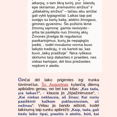
atkarpą, o tam tikrą turinį, pvz. islandų
epe skiriamas „kremavimo amžius" ir
„piliakalnių amžius" – tačiau abu amžiai
gali vykti lygiagrečiai. Laikas taip pat
susijęs su kartų kaita, atskiro žmogaus,
giminės gyvenimu. Šis požiūris lėmė
žmonių sąmonę: gamta nesivysto -
arba tai paslėpta nuo žmonių akių.
Žmonės įžvelgia tik reguliarius
pasikartojimus, kurių jie nepajėgūs
įveikti, - todėl moralumo norma buvo
laikytis tradicijų, ir vis kartoti tai, kas
buvo „laikų pradžioje". Nėra ryškaus
skirtumo tarp dabarties ir praeities, nes
viskas kartojasi, dėl šios priežasties
neįdomi ir ateitis.
G
inčai dėl laiko prigimties irgi trunka
šimtmečius.
Šv. Augustinas
kylančią dilemą
apibūdino geriau, nei bet kas kitas: „
Kas tada,
yra laikas?
“, - klausia jis „Išpažinimuose“, -
„
Kai niekas neklausia, aš žinau; Kai noriu
paaiškinti kažkam paklausiusiam, aš
nežinau
“. Vėliau jis bando aiškinti, kodėl
laikinumą taip sunku apibrėžti: „
Kaip, tada, gali
tiedu laiko tipai, praeitis ir ateitis, būti, kai