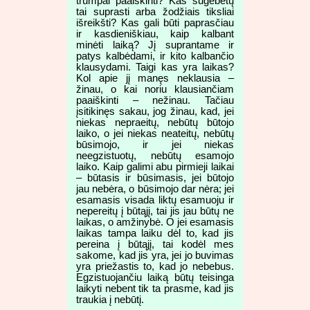
trumpai paaiškinti? Kas sugebėtų
tai suprasti arba žodžiais tiksliai
išreikšti? Kas gali būti paprasčiau
ir kasdieniškiau, kaip kalbant
minėti laiką? Jį suprantame ir
patys kalbėdami, ir kito kalbančio
klausydami. Taigi kas yra laikas?
Kol apie jį manęs neklausia –
žinau, o kai noriu klausiančiam
paaiškinti – nežinau. Tačiau
įsitikinęs sakau, jog žinau, kad, jei
niekas nepraeitų, nebūtų būtojo
laiko, o jei niekas neateitų, nebūtų
būsimojo, ir jei niekas
neegzistuotų, nebūtų esamojo
laiko. Kaip galimi abu pirmieji laikai
– būtasis ir būsimasis, jei būtojo
jau nebėra, o būsimojo dar nėra; jei
esamasis visada liktų esamuoju ir
nepereitų į būtąjį, tai jis jau būtų ne
laikas, o amžinybė. O jei esamasis
laikas tampa laiku dėl to, kad jis
pereina į būtąjį, tai kodėl mes
sakome, kad jis yra, jei jo buvimas
yra priežastis to, kad jo nebebus.
Egzistuojančiu laiką būtų teisinga
laikyti nebent tik ta prasme, kad jis
traukia į nebūtį.