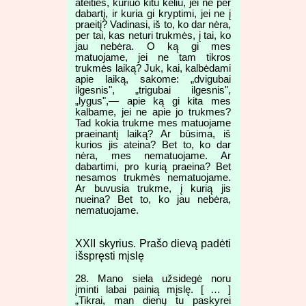
ateities, kuriuo kitu keliu, jei ne per
dabartį, ir kuria gi kryptimi, jei ne į
praeitį? Vadinasi, iš to, ko dar nėra,
per tai, kas neturi trukmės, į tai, ko
jau nebėra. O ką gi mes
matuojame, jei ne tam tikros
trukmės laiką? Juk, kai, kalbėdami
apie laiką, sakome: „dvigubai
ilgesnis", „trigubai ilgesnis",
„lygus",— apie ką gi kita mes
kalbame, jei ne apie jo trukmes?
Tad kokia trukme mes matuojame
praeinantį laiką? Ar būsima, iš
kurios jis ateina? Bet to, ko dar
nėra, mes nematuojame. Ar
dabartimi, pro kurią praeina? Bet
nesamos trukmės nematuojame.
Ar buvusia trukme, į kurią jis
nueina? Bet to, ko jau nebėra,
nematuojame.
XXII skyrius. Prašo dievą padėti
išspręsti mįslę
28. Mano siela užsidegė noru
įminti labai painią mįslę. [ … ]
„Tikrai, man dienų tu paskyrei