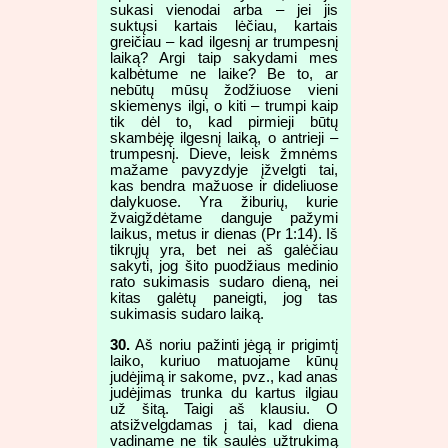
sukasi vienodai arba – jei jis
suktųsi kartais lėčiau, kartais
greičiau – kad ilgesnį ar trumpesnį
laiką? Argi taip sakydami mes
kalbėtume ne laike? Be to, ar
nebūtų mūsų žodžiuose vieni
skiemenys ilgi, o kiti – trumpi kaip
tik dėl to, kad pirmieji būtų
skambėję ilgesnį laiką, o antrieji –
trumpesnį. Dieve, leisk žmnėms
mažame pavyzdyje įžvelgti tai,
kas bendra mažuose ir dideliuose
dalykuose. Yra žiburių, kurie
žvaigždėtame danguje pažymi
laikus, metus ir dienas (Pr 1:14). Iš
tikrųjų yra, bet nei aš galėčiau
sakyti, jog šito puodžiaus medinio
rato sukimasis sudaro dieną, nei
kitas galėtų paneigti, jog tas
sukimasis sudaro laiką.
30.
Aš noriu pažinti jėgą ir prigimtį
laiko, kuriuo matuojame kūnų
judėjimą ir sakome, pvz., kad anas
judėjimas trunka du kartus ilgiau
už šitą. Taigi aš klausiu. O
atsižvelgdamas į tai, kad diena
vadiname ne tik saulės užtrukimą