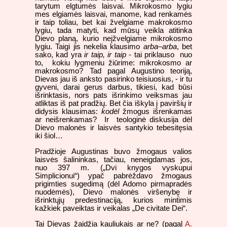
tarytum elgtumės laisvai. Mikrokosmo lygiu
mes elgiamės laisvai, manome, kad renkamės
ir taip toliau, bet kai žvelgiame makrokosmo
lygiu, tada matyti, kad mūsų veikla atitinka
Dievo planą, kurio neįžvelgiame mikrokosmo
lygiu. Taigi jis nekelia klausimo
arba–arba
, bet
sako, kad yra
ir taip, ir taip
- tai priklauso nuo
to, kokiu lygmeniu žiūrime: mikrokosmo ar
makrokosmo? Tad pagal Augustino teoriją,
Dievas jau iš anksto pasirinko teisiuosius, - ir tu
gyveni, darai gerus darbus, tikiesi, kad būsi
išrinktasis, nors pats išrinkimo veiksmas jau
atliktas iš pat pradžių. Bet čia iškyla į paviršių ir
didysis klausimas:
kodėl
žmogus išrenkamas
ar neišrenkamas? Ir teologinė diskusija dėl
Dievo malonės ir laisvės santykio tebesitęsia
iki šiol…
Pradžioje Augustinas buvo žmogaus valios
laisvės šalininkas, tačiau, neneigdamas jos,
nuo 397 m. („Dvi knygos vyskupui
Simplicionui“) ypač pabrėždavo žmogaus
prigimties sugedimą (dėl Adomo pirmapradės
nuodėmės), Dievo malonės viršenybę ir
išrinktųjų predestinaciją, kurios mintimis
kažkiek paveiktas ir veikalas „De civitate Dei“.
Tai Dievas žaidžia kauliukais ar ne? (pagal
A.