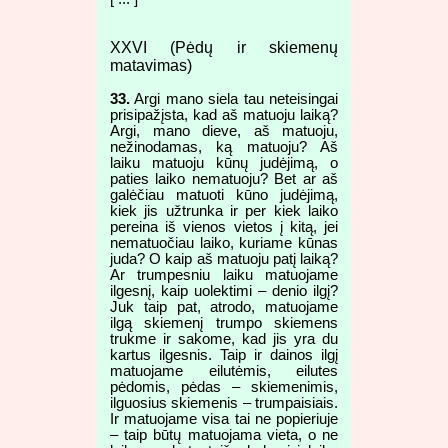
XXVI (Pėdų ir skiemenų
matavimas)
33.
Argi mano siela tau neteisingai
prisipažįsta, kad aš matuoju laiką?
Argi, mano dieve, aš matuoju,
nežinodamas, ką matuoju? Aš
laiku matuoju kūnų judėjimą, o
paties laiko nematuoju? Bet ar aš
galėčiau matuoti kūno judėjimą,
kiek jis užtrunka ir per kiek laiko
pereina iš vienos vietos į kitą, jei
nematuočiau laiko, kuriame kūnas
juda? O kaip aš matuoju patį laiką?
Ar trumpesniu laiku matuojame
ilgesnį, kaip uolektimi – denio ilgį?
Juk taip pat, atrodo, matuojame
ilgą skiemenį trumpo skiemens
trukme ir sakome, kad jis yra du
kartus ilgesnis. Taip ir dainos ilgį
matuojame eilutėmis, eilutes
pėdomis, pėdas – skiemenimis,
ilguosius skiemenis – trumpaisiais.
Ir matuojame visa tai ne popieriuje
– taip būtų matuojama vieta, o ne