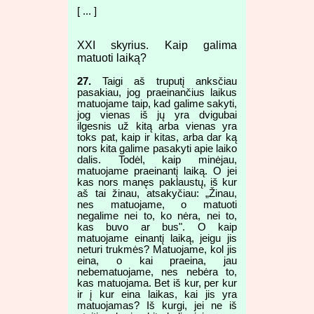
[ ... ]
XXI skyrius. Kaip galima
matuoti laiką?
27.
Taigi aš truputį anksčiau
pasakiau, jog praeinančius laikus
matuojame taip, kad galime sakyti,
jog vienas iš jų yra dvigubai
ilgesnis už kitą arba vienas yra
toks pat, kaip ir kitas, arba dar ką
nors kita galime pasakyti apie laiko
dalis. Todėl, kaip minėjau,
matuojame praeinantį laiką. O jei
kas nors manęs paklaustų, iš kur
aš tai žinau, atsakyčiau: „Žinau,
nes matuojame, o matuoti
negalime nei to, ko nėra, nei to,
kas buvo ar bus". O kaip
matuojame einantį laiką, jeigu jis
neturi trukmės? Matuojame, kol jis
eina, o kai praeina, jau
nebematuojame, nes nebėra to,
kas matuojama. Bet iš kur, per kur
ir į kur eina laikas, kai jis yra
matuojamas? Iš kurgi, jei ne iš