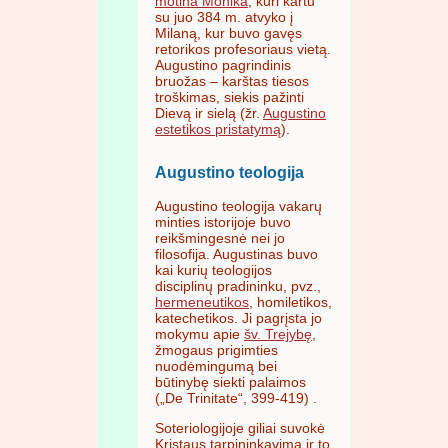
motina Monika
, kuri kartu
su juo 384 m. atvyko į
Milaną, kur buvo gavęs
retorikos profesoriaus vietą.
Augustino pagrindinis
bruožas – karštas tiesos
troškimas, siekis pažinti
Dievą ir sielą (žr.
Augustino
estetikos pristatymą
).
Augustino teologija
Augustino teologija vakarų
minties istorijoje buvo
reikšmingesnė nei jo
filosofija. Augustinas buvo
kai kurių teologijos
disciplinų pradininku, pvz.,
hermeneutikos
, homiletikos,
katechetikos. Ji pagrįsta jo
mokymu apie
šv. Trejybę
,
žmogaus prigimties
nuodėmingumą bei
būtinybę siekti palaimos
(„De Trinitate“, 399-419) .
Soteriologijoje giliai suvokė
Kristaus tarpininkavimą ir to