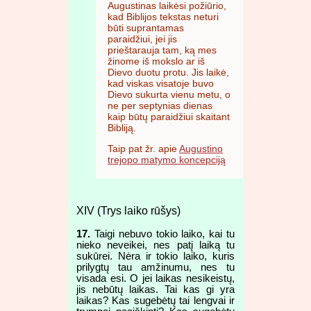
Augustinas laikėsi požiūrio,
kad Biblijos tekstas neturi
būti suprantamas
paraidžiui, jei jis
prieštarauja tam, ką mes
žinome iš mokslo ar iš
Dievo duotu protu. Jis laikė,
kad viskas visatoje buvo
Dievo sukurta vienu metu, o
ne per septynias dienas
kaip būtų paraidžiui skaitant
Bibliją.
Taip pat žr. apie
Augustino
trejopo matymo koncepciją
XIV (Trys laiko rūšys)
17.
Taigi nebuvo tokio laiko, kai tu
nieko neveikei, nes patį laiką tu
sukūrei. Nėra ir tokio laiko, kuris
prilygtų tau amžinumu, nes tu
visada esi. O jei laikas nesikeistų,
jis nebūtų laikas. Tai kas gi yra
laikas? Kas sugebėtų tai lengvai ir