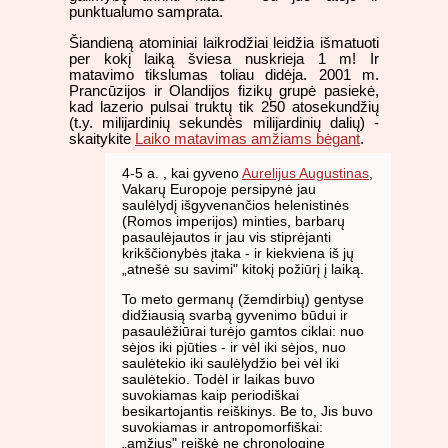
punktualumo samprata.
Šiandieną atominiai laikrodžiai leidžia išmatuoti
per kokį laiką šviesa nuskrieja 1 m! Ir
matavimo tikslumas toliau didėja. 2001 m.
Prancūzijos ir Olandijos fizikų grupė pasiekė,
kad lazerio pulsai truktų tik 250 atosekundžių
(t.y. milijardinių sekundės milijardinių dalių) -
skaitykite
Laiko matavimas amžiams bėgant
.
4-5 a. , kai gyveno
Aurelijus Augustinas
,
Vakarų Europoje persipynė jau
saulėlydį išgyvenančios helenistinės
(Romos imperijos) minties, barbarų
pasaulėjautos ir jau vis stiprėjanti
krikščionybės įtaka - ir kiekviena iš jų
„atnešė su savimi" kitokį požiūrį į laiką.
To meto germanų (žemdirbių) gentyse
didžiausią svarbą gyvenimo būdui ir
pasaulėžiūrai turėjo gamtos ciklai: nuo
sėjos iki pjūties - ir vėl iki sėjos, nuo
saulėtekio iki saulėlydžio bei vėl iki
saulėtekio. Todėl ir laikas buvo
suvokiamas kaip periodiškai
besikartojantis reiškinys. Be to, Jis buvo
suvokiamas ir antropomorfiškai:
„amžius" reiškė ne chronologinę