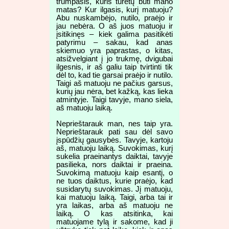
trumpasis, kuris turėtų būti mano
matas? Kur ilgasis, kurį matuoju?
Abu nuskambėjo, nutilo, praėjo ir
jau nebėra. O aš juos matuoju ir
įsitikinęs – kiek galima pasitikėti
patyrimu – sakau, kad anas
skiemuo yra paprastas, o kitas,
atsižvelgiant į jo trukmę, dvigubai
ilgesnis, ir aš galiu taip tvirtinti tik
dėl to, kad tie garsai praėjo ir nutilo.
Taigi aš matuoju ne pačius garsus,
kurių jau nėra, bet kažką, kas lieka
atmintyje. Taigi tavyje, mano siela,
aš matuoju laiką.
Neprieštarauk man, nes taip yra.
Neprieštarauk pati sau dėl savo
įspūdžių gausybės. Tavyje, kartoju
aš, matuoju laiką. Suvokimas, kurį
sukelia praeinantys daiktai, tavyje
pasilieka, nors daiktai ir praeina.
Suvokimą matuoju kaip esantį, o
ne tuos daiktus, kurie praėjo, kad
susidarytų suvokimas. Jį matuoju,
kai matuoju laiką. Taigi, arba tai ir
yra laikas, arba aš matuoju ne
laiką. O kas atsitinka, kai
matuojame tylą ir sakome, kad ji