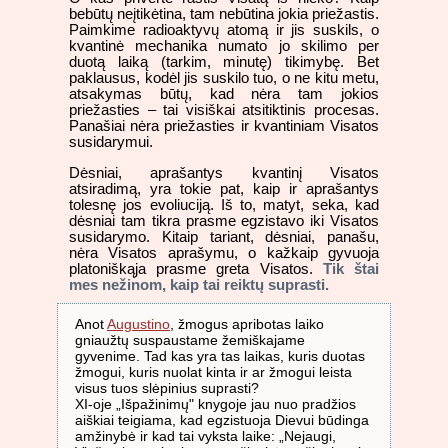
bebūtų neįtikėtina, tam nebūtina jokia priežastis.
Paimkime radioaktyvų atomą ir jis suskils, o
kvantinė mechanika numato jo skilimo per
duotą laiką (tarkim, minutę) tikimybę. Bet
paklausus, kodėl jis suskilo tuo, o ne kitu metu,
atsakymas būtų, kad nėra tam jokios
priežasties – tai visiškai atsitiktinis procesas.
Panašiai nėra priežasties ir kvantiniam Visatos
susidarymui.
Dėsniai, aprašantys kvantinį Visatos
atsiradimą, yra tokie pat, kaip ir aprašantys
tolesnę jos evoliuciją. Iš to, matyt, seka, kad
dėsniai tam tikra prasme egzistavo iki Visatos
susidarymo. Kitaip tariant, dėsniai, panašu,
nėra Visatos aprašymu, o kažkaip gyvuoja
platoniškąja prasme greta Visatos.
Tik štai
mes nežinom, kaip tai reiktų suprasti.
Anot
Augustino
, žmogus apribotas laiko
gniaužtų suspaustame žemiškajame
gyvenime. Tad kas yra tas laikas, kuris duotas
žmogui, kuris nuolat kinta ir ar žmogui leista
visus tuos slėpinius suprasti?
XI-oje „Išpažinimų" knygoje jau nuo pradžios
aiškiai teigiama, kad egzistuoja Dievui būdinga
amžinybė ir kad tai vyksta laike: „Nejaugi,