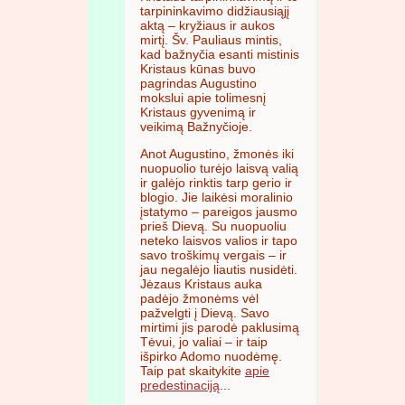
tarpininkavimo didžiausiąjį
aktą – kryžiaus ir aukos
mirtį. Šv. Pauliaus mintis,
kad bažnyčia esanti mistinis
Kristaus kūnas buvo
pagrindas Augustino
mokslui apie tolimesnį
Kristaus gyvenimą ir
veikimą Bažnyčioje.
Anot Augustino, žmonės iki
nuopuolio turėjo laisvą valią
ir galėjo rinktis tarp gerio ir
blogio. Jie laikėsi moralinio
įstatymo – pareigos jausmo
prieš Dievą. Su nuopuoliu
neteko laisvos valios ir tapo
savo troškimų vergais – ir
jau negalėjo liautis nusidėti.
Jėzaus Kristaus auka
padėjo žmonėms vėl
pažvelgti į Dievą. Savo
mirtimi jis parodė paklusimą
Tėvui, jo valiai – ir taip
išpirko Adomo nuodėmę.
Taip pat skaitykite
apie
predestinaciją
...