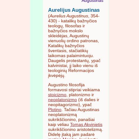
Augustinas
Aurelijus Augustinas
(
Aurelius Augustinus
, 354-
430) - katalikų bažnyčios
teologų, filosofas ir
bažnyčios mokslo
skleidėjas, Augustinų
vienuolių ordino patronas,
Katalikų bažnyčios
šventasis, stačiatikių
laikomas palaimintuoju.
Daugelis protestantų, ypač
kalvinistai, jį laiko vienu iš
teologinių Reformacijos
įkvėpėjų.
Augustino filosofija
formavosi stipriai veikiama
stoicizmo
, platonizmo ir
neoplatonizmo
(iš dalies ir
neopitagorizmo), ypač
Plotino
. Tačiau Augustinas
neoplatonizmą
sukrikščionino, panašiai
kaip vėliau
Tomas Akvinietis
sukrikščionino aristotelizmą.
Didelę įtaką jam padarė