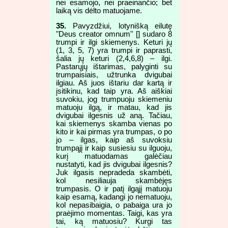
nei esamojo, nei praeinančio; bet
laiką vis dėlto matuojame.
35.
Pavyzdžiui, lotynišką eilutę
"Deus creator omnum" [] sudaro 8
trumpi ir ilgi skiemenys. Keturi jų
(1, 3, 5, 7) yra trumpi ir paprasti,
šalia jų keturi (2,4,6,8) – ilgi.
Pastarųjų ištarimas, palyginti su
trumpaisiais, užtrunka dvigubai
ilgiau. Aš juos ištariu dar kartą ir
įsitikinu, kad taip yra. Aš aiškiai
suvokiu, jog trumpuoju skiemeniu
matuoju ilgą, ir matau, kad jis
dvigubai ilgesnis už aną. Tačiau,
kai skiemenys skamba vienas po
kito ir kai pirmas yra trumpas, o po
jo – ilgas, kaip aš suvoksiu
trumpąjį ir kaip susiesiu su ilguoju,
kurį matuodamas galėčiau
nustatyti, kad jis dvigubai ilgesnis?
Juk ilgasis nepradeda skambėti,
kol nesiliauja skambėjęs
trumpasis. O ir patį ilgąjį matuoju
kaip esamą, kadangi jo nematuoju,
kol nepasibaigia, o pabaiga ura jo
praėjimo momentas. Taigi, kas yra
tai, ką matuosiu? Kurgi tas