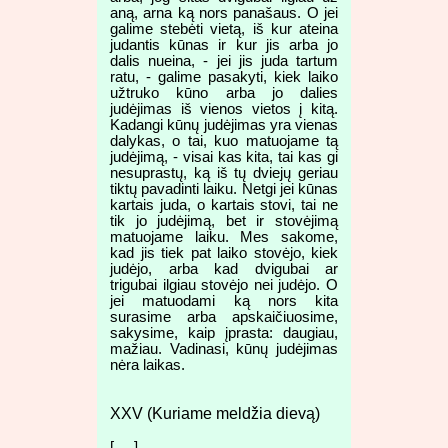
aną, arna ką nors panašaus. O jei
galime stebėti vietą, iš kur ateina
judantis kūnas ir kur jis arba jo
dalis nueina, - jei jis juda tartum
ratu, - galime pasakyti, kiek laiko
užtruko kūno arba jo dalies
judėjimas iš vienos vietos į kitą.
Kadangi kūnų judėjimas yra vienas
dalykas, o tai, kuo matuojame tą
judėjimą, - visai kas kita, tai kas gi
nesuprastų, ką iš tų dviejų geriau
tiktų pavadinti laiku. Netgi jei kūnas
kartais juda, o kartais stovi, tai ne
tik jo judėjimą, bet ir stovėjimą
matuojame laiku. Mes sakome,
kad jis tiek pat laiko stovėjo, kiek
judėjo, arba kad dvigubai ar
trigubai ilgiau stovėjo nei judėjo. O
jei matuodami ką nors kita
surasime arba apskaičiuosime,
sakysime, kaip įprasta: daugiau,
mažiau. Vadinasi, kūnų judėjimas
nėra laikas.
XXV (Kuriame meldžia dievą)
[ ... ]