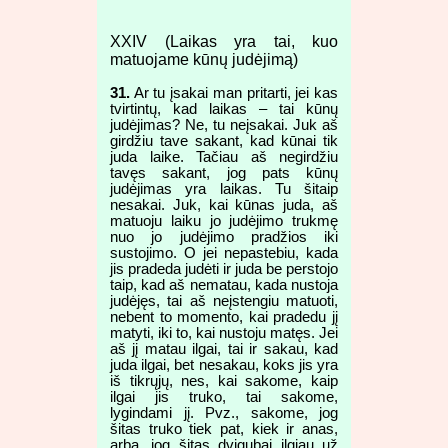
XXIV (Laikas yra tai, kuo
matuojame kūnų judėjimą)
31.
Ar tu įsakai man pritarti, jei kas
tvirtintų, kad laikas – tai kūnų
judėjimas? Ne, tu neįsakai. Juk aš
girdžiu tave sakant, kad kūnai tik
juda laike. Tačiau aš negirdžiu
tavęs sakant, jog pats kūnų
judėjimas yra laikas. Tu šitaip
nesakai. Juk, kai kūnas juda, aš
matuoju laiku jo judėjimo trukmę
nuo jo judėjimo pradžios iki
sustojimo. O jei nepastebiu, kada
jis pradeda judėti ir juda be perstojo
taip, kad aš nematau, kada nustoja
judėjęs, tai aš neįstengiu matuoti,
nebent to momento, kai pradedu jį
matyti, iki to, kai nustoju matęs. Jei
aš jį matau ilgai, tai ir sakau, kad
juda ilgai, bet nesakau, koks jis yra
iš tikrųjų, nes, kai sakome, kaip
ilgai jis truko, tai sakome,
lygindami jį. Pvz., sakome, jog
šitas truko tiek pat, kiek ir anas,
arba, jog šitas dvigubai ilgiau už