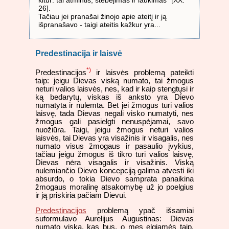
26].
Tačiau jei pranašai žinojo apie ateitį ir ją
išpranašavo - taigi ateitis kažkur yra...
Predestinacija ir laisvė
*)
Predestinacijos
ir laisvės problemą pateikti
taip: jeigu Dievas viską numato, tai žmogus
neturi valios laisvės, nes, kad ir kaip stengtųsi ir
ką bedarytų, viskas iš anksto yra Dievo
numatyta ir nulemta. Bet jei žmogus turi valios
laisvę, tada Dievas negali visko numatyti, nes
žmogus gali pasielgti nenuspėjamai, savo
nuožiūra. Taigi, jeigu žmogus neturi valios
laisvės, tai Dievas yra visažinis ir visagalis, nes
numato visus žmogaus ir pasaulio įvykius,
tačiau jeigu žmogus iš tikro turi valios laisvę,
Dievas nėra visagalis ir visažinis. Viską
nulemiančio Dievo koncepciją galima atvesti iki
absurdo, o tokia Dievo samprata panaikina
žmogaus moralinę atsakomybę už jo poelgius
ir ją priskiria pačiam Dievui.
Predestinacijos
problemą ypač išsamiai
suformulavo Aurelijus Augustinas: Dievas
numato viską, kas bus, o mes elgiamės taip,