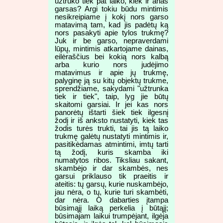
užtruko tiek pat laiko, kiek ir anas
garsas? Argi tokiu būdu mintimis
nesikreipiame į kokį nors garso
matavimą tam, kad jis padėtų ką
nors pasakyti apie tylos trukmę?
Juk ir be garso, nepraverdami
lūpų, mintimis atkartojame dainas,
eilėraščius bei kokią nors kalbą
arba kurio nors judėjimo
matavimus ir apie jų trukmę,
palyginę ją su kitų objektų trukme,
sprendžiame, sakydami "užtrunka
tiek ir tiek", taip, lyg jie būtų
skaitomi garsiai. Ir jei kas nors
panorėtų ištarti šiek tiek ilgesnį
žodį ir iš anksto nustatyti, kiek tas
žodis turės trukti, tai jis tą laiko
trukmę galėtų nustatyti mintimis ir,
pasitikėdamas atmintimi, imtų tarti
tą žodį, kuris skamba iki
numatytos ribos. Tiksliau sakant,
skambėjo ir dar skambės, nes
garsui priklauso tik praeitis ir
ateitis: tų garsų, kurie nuskambėjo,
jau nėra, o tų, kurie turi skambėti,
dar nėra. O dabarties įtampa
būsimąjį laiką perkelia į būtąjį;
būsimajam laikui trumpėjant, ilgėja