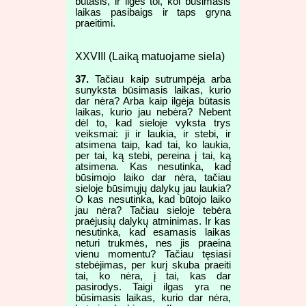
būtasis, ir ilgės tol, kol būsimasis
laikas pasibaigs ir taps gryna
praeitimi.
XXVIII (Laiką matuojame siela)
37.
Tačiau kaip sutrumpėja arba
sunyksta būsimasis laikas, kurio
dar nėra? Arba kaip ilgėja būtasis
laikas, kurio jau nebėra? Nebent
dėl to, kad sieloje vyksta trys
veiksmai: ji ir laukia, ir stebi, ir
atsimena taip, kad tai, ko laukia,
per tai, ką stebi, pereina į tai, ką
atsimena. Kas nesutinka, kad
būsimojo laiko dar nėra, tačiau
sieloje būsimųjų dalykų jau laukia?
O kas nesutinka, kad būtojo laiko
jau nėra? Tačiau sieloje tebėra
praėjusių dalykų atminimas. Ir kas
nesutinka, kad esamasis laikas
neturi trukmės, nes jis praeina
vienu momentu? Tačiau tęsiasi
stebėjimas, per kurį skuba praeiti
tai, ko nėra, į tai, kas dar
pasirodys. Taigi ilgas yra ne
būsimasis laikas, kurio dar nėra,