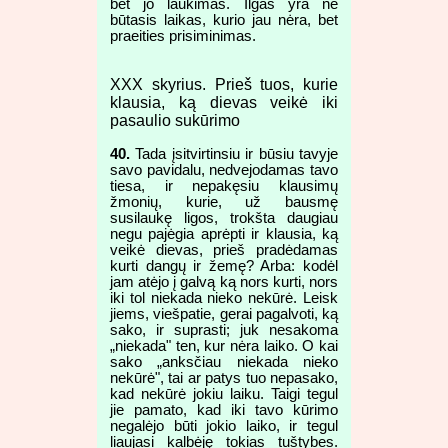
bet jo laukimas. Ilgas yra ne
būtasis laikas, kurio jau nėra, bet
praeities prisiminimas.
XXX skyrius. Prieš tuos, kurie
klausia, ką dievas veikė iki
pasaulio sukūrimo
40.
Tada įsitvirtinsiu ir būsiu tavyje
savo pavidalu, nedvejodamas tavo
tiesa, ir nepakęsiu klausimų
žmonių, kurie, už bausmę
susilaukę ligos, trokšta daugiau
negu pajėgia aprėpti ir klausia, ką
veikė dievas, prieš pradėdamas
kurti dangų ir žemę? Arba: kodėl
jam atėjo į galvą ką nors kurti, nors
iki tol niekada nieko nekūrė. Leisk
jiems, viešpatie, gerai pagalvoti, ką
sako, ir suprasti; juk nesakoma
„niekada" ten, kur nėra laiko. O kai
sako „anksčiau niekada nieko
nekūrė", tai ar patys tuo nepasako,
kad nekūrė jokiu laiku. Taigi tegul
jie pamato, kad iki tavo kūrimo
negalėjo būti jokio laiko, ir tegul
liaujasi kalbėję tokias tuštybes.