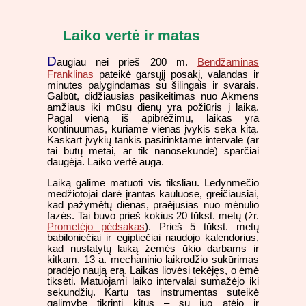
Laiko vertė ir matas
D
augiau nei prieš 200 m.
Bendžaminas
Franklinas
pateikė garsųjį posakį, valandas ir
minutes palygindamas su šilingais ir svarais.
Galbūt, didžiausias pasikeitimas nuo Akmens
amžiaus iki mūsų dienų yra požiūris į laiką.
Pagal vieną iš apibrėžimų, laikas yra
kontinuumas, kuriame vienas įvykis seka kitą.
Kaskart įvykių tankis pasirinktame intervale (ar
tai būtų metai, ar tik nanosekundė) sparčiai
daugėja. Laiko vertė auga.
Laiką galime matuoti vis tiksliau. Ledynmečio
medžiotojai darė įrantas kauluose, greičiausiai,
kad pažymėtų dienas, praėjusias nuo mėnulio
fazės. Tai buvo prieš kokius 20 tūkst. metų (žr.
Prometėjo pėdsakas
). Prieš 5 tūkst. metų
babiloniečiai ir egiptiečiai naudojo kalendorius,
kad nustatytų laiką žemės ūkio darbams ir
kitkam. 13 a. mechaninio laikrodžio sukūrimas
pradėjo naują erą. Laikas liovėsi tekėjęs, o ėmė
tiksėti. Matuojami laiko intervalai sumažėjo iki
sekundžių. Kartu tas instrumentas suteikė
galimybę tikrinti kitus – su juo atėjo ir