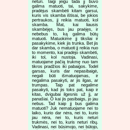
neturi. Taigi jeigu tada jį buvo
galima matuoti, tai, sakykime,
pradėjus skambėti kitam garsui,
kuris vis skamba ištisai, be jokios
pertraukos, jį reikia matuoti, kol
skamba. Mat, kai liausis
skambėjęs, bus jau praėjęs, ir
nebebus to, ką galima būtų
matuoti. Matuokime jį tiksliai ir
pasakykime, kiek jis trunka. Bet jis
dar skamba, o matuoti jį reikia nuo
to momento, kai pradėjo skambėti,
iki tol, kol nustoja. Vadinasi,
matuojame pačią trukmę nuo tam
tikros pradžios iki pabaigos. Todėl
garsas, kuris dar nepasibaigė,
negali būti išmatuojamas, ir
negalima pasakyti, ar jis ilgas, ar
trumpas. Taip pat negalime
pasakyti, kad jis toks pat, kaip ir
kitas, dvigubai ilgesnis už jį, ar
panašiai. O kai jis pasibaigs, jo jau
nebus. Tad kaip jį bus galima
matuoti? Juk nematuojame nei to
laiko, kurio dar nėra, nei to, kurio
jau nėra, nei to, kuris neturi
trukmės, nei to, kuris neturi ribų.
Vadinasi, nei būsimojo, nei būtojo,