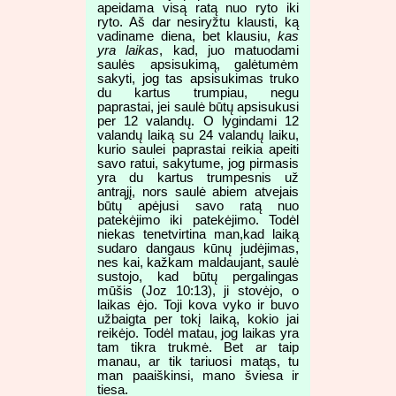
apeidama visą ratą nuo ryto iki
ryto. Aš dar nesiryžtu klausti, ką
vadiname diena, bet klausiu,
kas
yra laikas
, kad, juo matuodami
saulės apsisukimą, galėtumėm
sakyti, jog tas apsisukimas truko
du kartus trumpiau, negu
paprastai, jei saulė būtų apsisukusi
per 12 valandų. O lygindami 12
valandų laiką su 24 valandų laiku,
kurio saulei paprastai reikia apeiti
savo ratui, sakytume, jog pirmasis
yra du kartus trumpesnis už
antrąjį, nors saulė abiem atvejais
būtų apėjusi savo ratą nuo
patekėjimo iki patekėjimo. Todėl
niekas tenetvirtina man,kad laiką
sudaro dangaus kūnų judėjimas,
nes kai, kažkam maldaujant, saulė
sustojo, kad būtų pergalingas
mūšis (Joz 10:13), ji stovėjo, o
laikas ėjo. Toji kova vyko ir buvo
užbaigta per tokį laiką, kokio jai
reikėjo. Todėl matau, jog laikas yra
tam tikra trukmė. Bet ar taip
manau, ar tik tariuosi matąs, tu
man paaiškinsi, mano šviesa ir
tiesa.