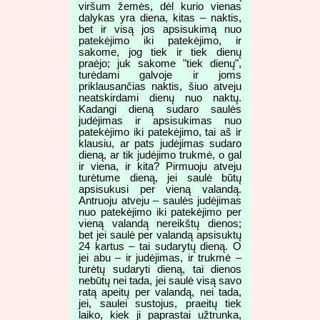
viršum žemės, dėl kurio vienas
dalykas yra diena, kitas – naktis,
bet ir visą jos apsisukimą nuo
patekėjimo iki patekėjimo, ir
sakome, jog tiek ir tiek dienų
praėjo; juk sakome "tiek dienų",
turėdami galvoje ir joms
priklausančias naktis, šiuo atveju
neatskirdami dienų nuo naktų.
Kadangi dieną sudaro saulės
judėjimas ir apsisukimas nuo
patekėjimo iki patekėjimo, tai aš ir
klausiu, ar pats judėjimas sudaro
dieną, ar tik judėjimo trukmė, o gal
ir viena, ir kita? Pirmuoju atveju
turėtume dieną, jei saulė būtų
apsisukusi per vieną valandą.
Antruoju atveju – saulės judėjimas
nuo patekėjimo iki patekėjimo per
vieną valandą nereikštų dienos;
bet jei saulė per valandą apsisuktų
24 kartus – tai sudarytų dieną. O
jei abu – ir judėjimas, ir trukmė –
turėtų sudaryti dieną, tai dienos
nebūtų nei tada, jei saulė visą savo
ratą apeitų per valandą, nei tada,
jei, saulei sustojus, praeitų tiek
laiko, kiek ji paprastai užtrunka,