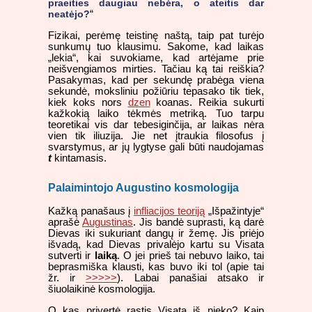
praeities daugiau nebėra, o ateitis dar
neatėjo?
“
Fizikai, perėmę teistinę naštą, taip pat turėjo
sunkumų tuo klausimu. Sakome, kad laikas
„lekia“, kai suvokiame, kad artėjame prie
neišvengiamos mirties. Tačiau ką tai reiškia?
Pasakymas, kad per sekundę prabėga viena
sekundė, moksliniu požiūriu tepasako tik tiek,
kiek koks nors
dzen
koanas. Reikia sukurti
kažkokią laiko tėkmės metriką. Tuo tarpu
teoretikai vis dar tebesiginčija, ar laikas nėra
vien tik iliuzija. Jie net įtraukia filosofus į
svarstymus, ar jų lygtyse gali būti naudojamas
t
kintamasis.
Palaimintojo Augustino kosmologija
Kažką panašaus į
infliacijos teoriją
„Išpažintyje“
aprašė
Augustinas
. Jis bandė suprasti, ką darė
Dievas iki sukuriant dangų ir žemę. Jis priėjo
išvadą, kad Dievas privalėjo kartu su Visata
sutverti ir
laiką
. O jei prieš tai nebuvo laiko, tai
beprasmiška klausti, kas buvo iki tol (apie tai
žr. ir
>>>>>
). Labai panašiai atsako ir
šiuolaikinė kosmologija.
O kas privertė rastis Visatą iš nieko? Kaip