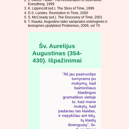
Everything, 1999
K. Lippincott (ed.). The Story of Time, 1999
D.S. Landes. Revolution in Time, 2000
S. McCready (ed.). The Discovery of Time, 2001
T. Kiauka. Augustino laiko sampratos ontologinės ir
teologinės ypatybės// Problemos, 2006, vol 70
Šv. Aurelijus
Augustinas (354-
430). Išpažinimai
“Aš jau pasiruošęs
turnyrams po
mokymų, kad
baiminčiaus
klaidingos
gramatikos vietoje
to, kad mane
mokytų, kad
padariau tas klaidas,
ir nepykčiau ant kitų,
tų klaidų
išvengusių”, šv.