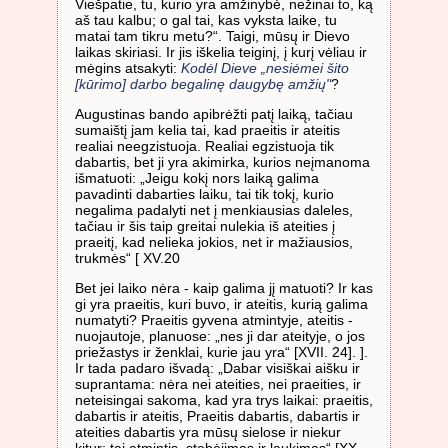
Viešpatie, tu, kurio yra amžinybė, nežinai to, ką
aš tau kalbu; o gal tai, kas vyksta laike, tu
matai tam tikru metu?“. Taigi, mūsų ir Dievo
laikas skiriasi. Ir jis iškelia teiginį, į kurį vėliau ir
mėgins atsakyti:
Kodėl Dieve „nesiėmei šito
[kūrimo] darbo begalinę daugybę amžių"
?
Augustinas bando apibrėžti patį laiką, tačiau
sumaištį jam kelia tai, kad praeitis ir ateitis
realiai neegzistuoja. Realiai egzistuoja tik
dabartis, bet ji yra akimirka, kurios neįmanoma
išmatuoti: „Jeigu kokį nors laiką galima
pavadinti dabarties laiku, tai tik tokį, kurio
negalima padalyti net į menkiausias daleles,
tačiau ir šis taip greitai nulekia iš ateities į
praeitį, kad nelieka jokios, net ir mažiausios,
trukmės“ [ XV.20
Bet jei laiko nėra - kaip galima jį matuoti? Ir kas
gi yra praeitis, kuri buvo, ir ateitis, kurią galima
numatyti? Praeitis gyvena atmintyje, ateitis -
nuojautoje, planuose: „nes ji dar ateityje, o jos
priežastys ir ženklai, kurie jau yra“ [XVII. 24]. ].
Ir tada padaro išvadą: „Dabar visiškai aišku ir
suprantama: nėra nei ateities, nei praeities, ir
neteisingai sakoma, kad yra trys laikai: praeitis,
dabartis ir ateitis, Praeitis dabartis, dabartis ir
ateities dabartis yra mūsų sielose ir niekur
kitur: tai atmintis, stebėjimas ir laukimas“ [XX.