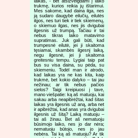
laikas, - bet atsižvelgdami į laiko
trukmę, kurios reikia jų ištarimui.
Mes sakome, kad daina ilga, nes
ją sudaro daugybė eilučių, eilutės
ilgos, nes turi tiek ir tiek skiemenų,
o skiemuo ilgas, nes jis dvigubai
ilgesnis už trumpą. Tačiau ir tai
nebus tikras laiko matavimo
supratimas. Juk gali būti, kad
trumpesnė eilutė, jei ji skaitoma
tęsiamai, skambės ilgesnį laiką,
negu ilgesnė, jei ji skaitoma
greitesniu tempu. Lygiai taip pat
bus su visa daina, su pėda, su
skiemeniu. Todėl man ir atrodo,
kad laikas yra ne kas kita, kaip
trukmė, bet kokio dalyko – tai jau
nežinau; ar tik nebus pačios
sielos? Taigi kreipiuosi į tave,
mano viešpatie: ką aš matuoju, kai
sakau arba neapibrėžtai, kad šitas
laikas yra ilgesnis už aną, arba net
ir apibrėžtai, kad anas yra dvigubai
ilgesnis už šitą? Laiką matuoju –
tai aš žinau. Bet aš nematuoju
būsimojo laiko, nes jo dar nėra;
nematuoju būtojo, nes jo jau
nebėra. Tai ką aš matuoju? Ar tik