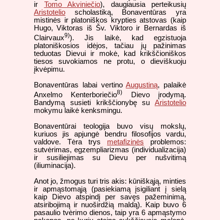
ir
Tomo Akviniečio
), daugiausia perteikusių
Aristotelio
scholastiką, Bonaventūras yra
mistinės ir platoniškos krypties atstovas (kaip
Hugo, Viktoras iš Šv. Viktoro ir Bernardas iš
9)
Clairvaux
). Jis laikė, kad egzistuoja
platoniškosios idėjos, tačiau jų pažinimas
teduotas Dievui ir mokė, kad krikščioniškos
tiesos suvokiamos ne protu, o dieviškuoju
įkvėpimu.
Bonaventūras labai vertino
Augustiną
, palaikė
8)
Anxelmo Kenterboriečio
Dievo įrodymą.
Bandymą susieti krikščionybę su
Aristotelio
mokymu laikė kenksmingu.
Bonaventūrai teologija buvo visų mokslų,
kuriuos jis apjungė bendru filosofijos vardu,
valdove. Tėra trys
metafizinės
problemos:
sutvėrimas, egzempliarizmas (individualizacija)
ir susiliejimas su Dievu per nušvitimą
(iliuminacija).
Anot jo, žmogus turi tris akis: kūniškąją, minties
ir apmąstomąją (pasiekiamą įsigiliant į sielą
kaip Dievo atspindį per savęs pažeminimą,
atsiribojimą ir nuoširdžią maldą). Kaip buvo 6
pasaulio tvėrimo dienos, taip yra 6 apmąstymo