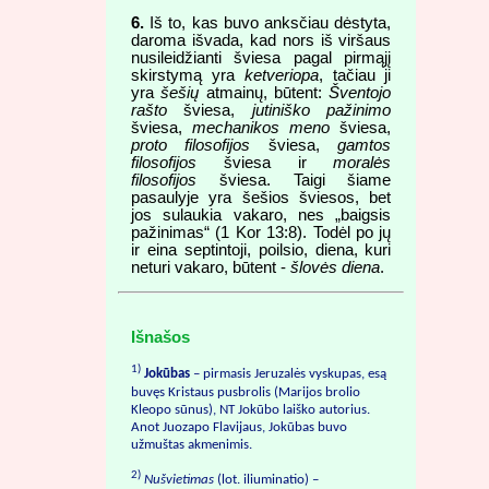
6.
Iš to, kas buvo anksčiau dėstyta,
daroma išvada, kad nors iš viršaus
nusileidžianti šviesa pagal pirmąjį
skirstymą yra
ketveriopa
, tačiau ji
yra
šešių
atmainų, būtent:
Šventojo
rašto
šviesa,
jutiniško pažinimo
šviesa,
mechanikos meno
šviesa,
proto filosofijos
šviesa,
gamtos
filosofijos
šviesa ir
moralės
filosofijos
šviesa. Taigi šiame
pasaulyje yra šešios šviesos, bet
jos sulaukia vakaro, nes „baigsis
pažinimas“ (1 Kor 13:8). Todėl po jų
ir eina septintoji, poilsio, diena, kuri
neturi vakaro, būtent -
šlovės diena
.
Išnašos
1)
Jokūbas
– pirmasis Jeruzalės vyskupas, esą
buvęs Kristaus pusbrolis (Marijos brolio
Kleopo sūnus), NT Jokūbo laiško autorius.
Anot Juozapo Flavijaus, Jokūbas buvo
užmuštas akmenimis.
2)
Nušvietimas
(lot. iliuminatio) –