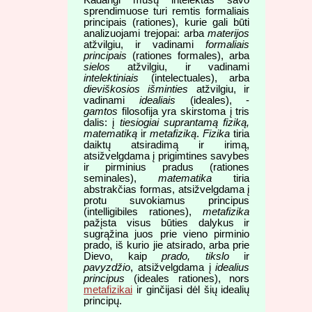
sprendimuose turi remtis formaliais
principais (rationes), kurie gali būti
analizuojami trejopai: arba
materijos
atžvilgiu, ir vadinami
formaliais
principais
(rationes formales), arba
sielos
atžvilgiu, ir vadinami
intelektiniais
(intelectuales), arba
dieviškosios išminties
atžvilgiu, ir
vadinami
idealiais
(ideales), -
gamtos
filosofija yra skirstoma į tris
dalis: į
tiesiogiai suprantamą fiziką,
matematiką
ir
metafiziką
.
Fizika
tiria
daiktų atsiradimą ir irimą,
atsižvelgdama į prigimtines savybes
ir pirminius pradus (rationes
seminales),
matematika
tiria
abstrakčias formas, atsižvelgdama į
protu suvokiamus principus
(intelligibiles rationes),
metafizika
pažįsta visus būties dalykus ir
sugrąžina juos prie vieno pirminio
prado, iš kurio jie atsirado, arba prie
Dievo, kaip
prado, tikslo
ir
pavyzdžio
, atsižvelgdama į
idealius
principus
(ideales rationes), nors
metafizikai
ir ginčijasi dėl šių idealių
principų.