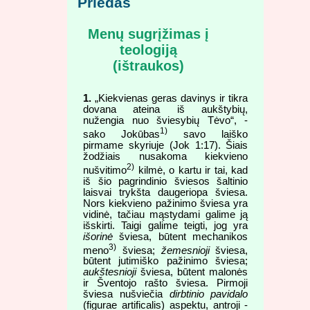
Priedas
Menų sugrįžimas į
teologiją
(ištraukos)
1.
„Kiekvienas geras davinys ir tikra
dovana ateina iš aukštybių,
nužengia nuo šviesybių Tėvo“, -
1)
sako Jokūbas
savo laiško
pirmame skyriuje (Jok 1:17). Šiais
žodžiais nusakoma kiekvieno
2)
nušvitimo
kilmė, o kartu ir tai, kad
iš šio pagrindinio šviesos šaltinio
laisvai trykšta daugeriopa šviesa.
Nors kiekvieno pažinimo šviesa yra
vidinė, tačiau mąstydami galime ją
išskirti. Taigi galime teigti, jog yra
išorinė
šviesa, būtent mechanikos
3)
meno
šviesa;
žemesnioji
šviesa,
būtent jutimiško pažinimo šviesa;
aukštesnioji
šviesa, būtent malonės
ir Šventojo rašto šviesa. Pirmoji
šviesa nušviečia
dirbtinio pavidalo
(figurae artificalis) aspektu, antroji -