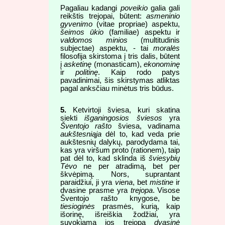
Pagaliau kadangi
poveikio
galia gali
reikštis trejopai, būtent:
asmeninio
gyvenimo
(vitae propriae) aspektu,
šeimos ūkio
(familiae) aspektu ir
valdomos minios
(multitudinis
subjectae) aspektu, - tai
moralės
filosofija skirstoma į tris dalis, būtent
į
asketinę
(monasticam),
ekonominę
ir
politinę
. Kaip rodo patys
pavadinimai, šis skirstymas atliktas
pagal anksčiau minėtus tris būdus.
5.
Ketvirtoji šviesa, kuri skatina
siekti
išganingosios šviesos
yra
Šventojo rašto
šviesa, vadinama
aukštesniąja
dėl to, kad veda prie
aukštesnių dalykų, parodydama tai,
kas yra viršum proto (rationem), taip
pat dėl to, kad sklinda iš
šviesybių
Tėvo
ne per atradimą, bet per
škvėpimą. Nors, suprantant
paraidžiui, ji yra
viena
, bet
mistine
ir
dvasine prasme yra
trejopa
. Visose
Šventojo rašto knygose, be
tiesioginės
prasmės, kurią, kaip
išorinę, išreiškia žodžiai, yra
suvokiama jos trejopa
dvasinė