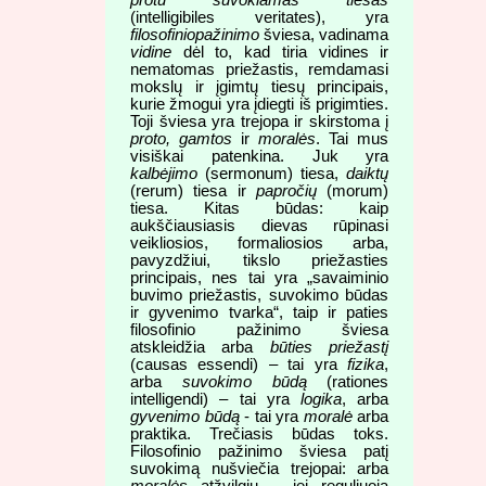
(intelligibiles veritates), yra
filosofiniopažinimo
šviesa, vadinama
vidine
dėl to, kad tiria vidines ir
nematomas priežastis, remdamasi
mokslų ir įgimtų tiesų principais,
kurie žmogui yra įdiegti iš prigimties.
Toji šviesa yra trejopa ir skirstoma į
proto, gamtos
ir
moralės
. Tai mus
visiškai patenkina. Juk yra
kalbėjimo
(sermonum) tiesa,
daiktų
(rerum) tiesa ir
papročių
(morum)
tiesa. Kitas būdas: kaip
aukščiausiasis dievas rūpinasi
veikliosios, formaliosios arba,
pavyzdžiui, tikslo priežasties
principais, nes tai yra „savaiminio
buvimo priežastis, suvokimo būdas
ir gyvenimo tvarka“, taip ir paties
filosofinio pažinimo šviesa
atskleidžia arba
būties priežastį
(causas essendi) – tai yra
fizika
,
arba
suvokimo būdą
(rationes
intelligendi) – tai yra
logika
, arba
gyvenimo būdą
- tai yra
moralė
arba
praktika. Trečiasis būdas toks.
Filosofinio pažinimo šviesa patį
suvokimą nušviečia trejopai: arba
moralės
atžvilgiu – jei reguliuoja