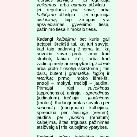
veiksmus
, arba
gamtos
atžvilgiu –
jei reguliuoja
pati save
, arba
kalbėjimo
atžvilgiu – jei reguliuoja
aiškinimą
; taip žmogus yra
apšviečiamas gyvenimo tiesa,
pažinimo tiesa ir mokslo tiesa.
Kadangi
kalbėjimu
bet kuris gali
trejopai išreikšti tai, ką turi savyje,
kad taip padarytų žinoma tai, ką
suvokia savo protu, arba kad
skatintų labiau tikėti, arba kad
žadintų meilę ar neapykantą,
kalbinė
arba proto filosofija skirstoma į tris
dalis, būtent į
gramatiką, logiką
ir
retoriką
; pirmoji moko išreikšti,
antroji – mokyti, trečioji – jaudinti.
Pirmajai rūpi
suvokimas
(apprehensio), antrajai -
sprendimas
(judicatum), trečiajai -
jaudinimas
(motus). Kadangi protas suvokia per
suderintą
(congruum) kalbėjimą,
sprendžia per
teisingą
(verum),
jaudina per
puošnų
(ornatum)
kalbėjimą, šitas trigubas pažinimas
atsižvelgia į tris kalbėjimo ypatybes.
Kadangi mūsų intelektas savo