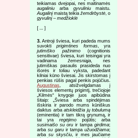
teikiamas dvejopai, nes maitinamės
augaliniu
arba
gyvuliniu
maistu.
Augalinį
maistą teikia
žemdirbystė
, o
gyvulinį – medžioklė
[ ... ]
3.
Antroji šviesa, kuri padeda mums
suvokti
prigimtines formas
, yra
jutimiško pažinimo
(cognitionis
sensitivae) šviesa, kuri teisingai yra
vadinama
žemesniąja
, nes
jutimiškas pasaulis prasideda nuo
išorės ir toliau vyksta, padedant
kilniai kūno šviesai. Jis skirstomas į
penkias rūšis pagal penkis pojūčius.
Augustinas
, atsižvelgdamas į
šviesos elementų prigimtį, trečiojoje
„Kilmės“ knygoje juos apibūdina
šitaip: „Šviesa arba spindėjimas
išskiria ir parodo mums kūniškus
daiktus arba
atskleidžia jų tobulumą
(eminentia) ir tam tikrą grynumą, ir
tai yra
regėjimo
pojūtis; arba
susimaišo su oru
ir tampa
girdima
;
arba
su garu
ir tampa
užuodžiama
;
arba
su skysčiu
, ir mes jaučiame