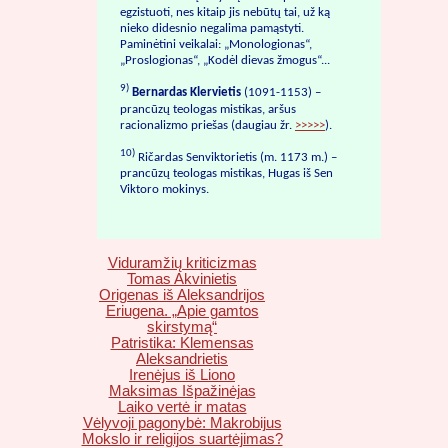
egzistuoti, nes kitaip jis nebūtų tai, už ką
nieko didesnio negalima pamąstyti.
Paminėtini veikalai: „Monologionas“,
„Proslogionas“, „Kodėl dievas žmogus“...
9)
Bernardas Klervietis
(1091-1153) –
prancūzų teologas mistikas, aršus
racionalizmo priešas (daugiau žr.
>>>>>
).
10)
Ričardas Senviktorietis (m. 1173 m.) –
prancūzų teologas mistikas, Hugas iš Sen
Viktoro mokinys.
Viduramžių kriticizmas
Tomas Akvinietis
Origenas iš Aleksandrijos
Eriugena. „Apie gamtos
skirstymą“
Patristika: Klemensas
Aleksandrietis
Irenėjus iš Liono
Maksimas Išpažinėjas
Laiko vertė ir matas
Vėlyvoji pagonybė: Makrobijus
Mokslo ir religijos suartėjimas?