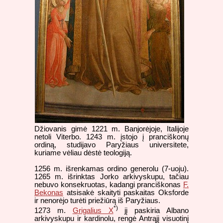
Džiovanis gimė 1221 m. Banjorėjoje, Italijoje
netoli Viterbo. 1243 m. įstojo į pranciškonų
ordiną, studijavo Paryžiaus universitete,
kuriame vėliau dėstė teologiją.
1256 m. išrenkamas ordino generolu (7-uoju).
1265 m. išrinktas Jorko arkivyskupu, tačiau
nebuvo konsekruotas, kadangi pranciškonas
F.
Bekonas
atsisakė skaityti paskaitas Oksforde
ir nenorėjo turėti priežiūrą iš Paryžiaus.
*)
1273 m.
Grigalius X
jį paskiria Albano
arkivyskupu ir kardinolu, rengė Antrąjį visuotinį