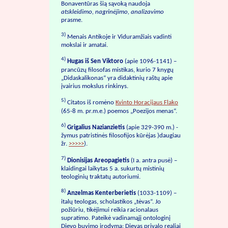
Bonaventūras šią sąvoką naudoja
atskleidimo, nagrinėjimo, analizavimo
prasme.
3)
Menais Antikoje ir Viduramžiais vadinti
mokslai ir amatai.
4)
Hugas iš Sen Viktoro
(apie 1096-1141) –
prancūzų filosofas mistikas, kurio 7 knygų
„Didaskalikonas“ yra didaktinių raštų apie
įvairius mokslus rinkinys.
5)
Citatos iš romėno
Kvinto Horacijaus Flako
(65-8 m. pr.m.e.) poemos „Poezijos menas“.
6)
Grigalius Nazianzietis
(apie 329-390 m.) -
žymus patristinės filosofijos kūrėjas )daugiau
žr.
>>>>>
).
7)
Dionisijas Areopagietis
(I a. antra pusė) –
klaidingai laikytas 5 a. sukurtų mistinių
teologinių traktatų autoriumi.
8)
Anzelmas Kenterberietis
(1033-1109) –
italų teologas, scholastikos „tėvas“. Jo
požiūriu, tikėjimui reikia racionalaus
supratimo. Pateikė vadinamąjį ontologinį
Dievo buvimo įrodymą: Dievas privalo realiai