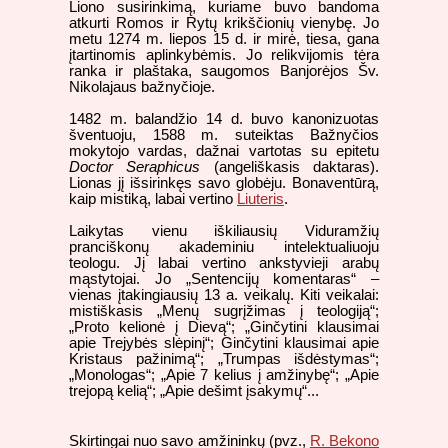
Liono susirinkimą, kuriame buvo bandoma
atkurti Romos ir Rytų krikščionių vienybę. Jo
metu 1274 m. liepos 15 d. ir mirė, tiesa, gana
įtartinomis aplinkybėmis. Jo relikvijomis tėra
ranka ir plaštaka, saugomos Banjorėjos Šv.
Nikolajaus bažnyčioje.
1482 m. balandžio 14 d. buvo kanonizuotas
šventuoju, 1588 m. suteiktas Bažnyčios
mokytojo vardas, dažnai vartotas su epitetu
Doctor Seraphicus
(angeliškasis daktaras).
Lionas jį išsirinkęs savo globėju. Bonaventūrą,
kaip mistiką, labai vertino
Liuteris
.
Laikytas vienu iškiliausių Viduramžių
pranciškonų akademiniu intelektualiuoju
teologu. Jį labai vertino ankstyvieji arabų
mąstytojai. Jo „Sentencijų komentaras“ –
vienas įtakingiausių 13 a. veikalų. Kiti veikalai:
mistiškasis „Menų sugrįžimas į teologiją“;
„Proto kelionė į Dievą“; „Ginčytini klausimai
apie Trejybės slėpinį“; Ginčytini klausimai apie
Kristaus pažinimą“; „Trumpas išdėstymas“;
„Monologas“; „Apie 7 kelius į amžinybę“; „Apie
trejopą kelią“; „Apie dešimt įsakymų“...
Skirtingai nuo savo amžininkų (pvz.,
R. Bekono