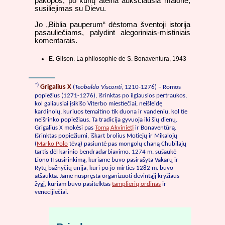
pakopos, po kurių ateina aukščiausia malonė,
susiliejimas su Dievu.
Jo „Biblia pauperum“ dėstoma šventoji istorija
pasauliečiams, palydint alegoriniais-mistiniais
komentarais.
E. Gilson. La philosophie de S. Bonaventura, 1943
*)
Grigalius X
(
Teobaldo Visconti
, 1210-1276) – Romos
popiežius (1271-1276), išrinktas po ilgiausios pertraukos,
kol galiausiai įsikišo Viterbo miestiečiai, neišleidę
kardinolų, kuriuos temaitino tik duona ir vandeniu, kol tie
neišrinko popiežiaus. Ta tradicija gyvuoja iki šių dienų.
Grigalius X mokėsi pas
Tomą Akvinietį
ir Bonaventūrą.
Išrinktas popiežiumi, iškart brolius Motiejų ir Mikalojų
(
Marko Polo
tėvą) pasiuntė pas mongolų chaną Chubilajų
tartis dėl karinio bendradarbiavimo. 1274 m. sušaukė
Liono II susirinkimą, kuriame buvo pasirašyta Vakarų ir
Rytų bažnyčių unija, kuri po jo mirties 1282 m. buvo
atšaukta. Jame nuspręsta organizuoti devintąjį kryžiaus
žygį, kuriam buvo pasitelktas
tamplierių ordinas
ir
venecijiečiai.