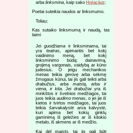
arba
linksmina
, kaip sako
Horacijus
:
Poetai suteikia naudos ar linksmumo.
Toliau:
Kas sutaiko linksmumą ir naudą, tas
laimi
Jei
guodžiama
ir linksminama, tai
yra
teatras
, apimantis bet kokį
vaidinimo meną, bet kokį
linksminimo būdą: dainavimą,
grojimą vargonais, vaidybą ar kūno
judesius. O jeigu mechanikos
menas teikia
gerovę
arba sėkmę
žmogaus kūnui, tai jis gali teikti arba
drabužius
, arba
maistą
, arba
ir
viena, ir kita
. Jei
drabužiai
yra iš
minkštos ir švelnios medžiagos, tai
juos teikia
audimo menas
, o jei jie iš
kietos ir tvirtos medžiagos, tai juos
teikia
šarvakalystė
arva kalvystė,
kuri apima bet kokių ginklų
gaminimą iš geležies ar iš kitokio
metalo, iš akmens ar iš medžio.
Kai dėl
maisto
, tai jis gali būti