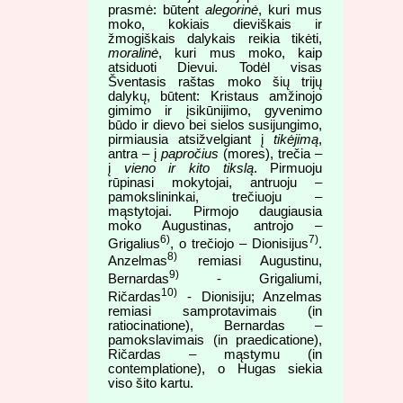
prasmė: būtent
alegorinė
, kuri mus
moko, kokiais dieviškais ir
žmogiškais dalykais reikia tikėti,
moralinė
, kuri mus moko, kaip
atsiduoti Dievui. Todėl visas
Šventasis raštas moko šių trijų
dalykų, būtent: Kristaus amžinojo
gimimo ir įsikūnijimo, gyvenimo
būdo ir dievo bei sielos susijungimo,
pirmiausia atsižvelgiant į
tikėjimą
,
antra – į
papročius
(mores), trečia –
į
vieno ir kito tikslą
. Pirmuoju
rūpinasi mokytojai, antruoju –
pamokslininkai, trečiuoju –
mąstytojai. Pirmojo daugiausia
moko Augustinas, antrojo –
6)
7)
Grigalius
, o trečiojo – Dionisijus
.
8)
Anzelmas
remiasi Augustinu,
9)
Bernardas
- Grigaliumi,
10)
Ričardas
- Dionisiju; Anzelmas
remiasi samprotavimais (in
ratiocinatione), Bernardas –
pamokslavimais (in praedicatione),
Ričardas – mąstymu (in
contemplatione), o Hugas siekia
viso šito kartu.