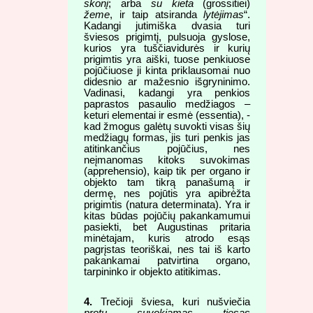
skonį
; arba
su kieta
(grossitiei)
žeme
, ir taip atsiranda
lytėjimas
“.
Kadangi jutimiška dvasia turi
šviesos prigimtį, pulsuoja gyslose,
kurios yra tuščiavidurės ir kurių
prigimtis yra aiški, tuose penkiuose
pojūčiuose ji kinta priklausomai nuo
didesnio ar mažesnio išgryninimo.
Vadinasi, kadangi yra penkios
paprastos pasaulio medžiagos –
keturi elementai ir esmė (essentia), -
kad žmogus galėtų suvokti visas šių
medžiagų formas, jis turi penkis jas
atitinkančius pojūčius, nes
neįmanomas kitoks suvokimas
(apprehensio), kaip tik per organo ir
objekto tam tikrą panašumą ir
dermę, nes pojūtis yra apibrėžta
prigimtis (natura determinata). Yra ir
kitas būdas pojūčių pakankamumui
pasiekti, bet Augustinas pritaria
minėtajam, kuris atrodo esąs
pagrįstas teoriškai, nes tai iš karto
pakankamai patvirtina organo,
tarpininko ir objekto atitikimas.
4.
Trečioji šviesa, kuri nušviečia
protu suvokiamas tiesas