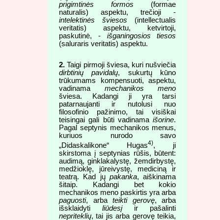
prigimtinės formos
(formae
naturalis) aspektu, trečioji -
intelektinės šviesos
(intellectualis
veritatis) aspektu, ketvirtoji,
paskutinė, -
išganingosios tiesos
(saluraris veritatis) aspektu.
2.
Taigi pirmoji šviesa, kuri nušviečia
dirbtinių pavidalų
, sukurtų kūno
trūkumams kompensuoti, aspektu,
vadinama
mechanikos meno
šviesa. Kadangi ji yra tarsi
patarnaujanti ir nutolusi nuo
filosofinio pažinimo, tai visiškai
teisingai gali būti vadinama
išorine
.
Pagal septynis mechanikos menus,
kuriuos nurodo savo
4)
„Didaskalikone“ Hugas
, ji
skirstoma į septynias rūšis, būtent:
audimą, ginklakalystę, žemdirbystę,
medžioklę, jūreivystę, mediciną ir
teatrą. Kad jų
pakanka
, aiškinama
šitaip. Kadangi bet kokio
mechanikos meno paskirtis yra arba
paguosti
, arba
teikti gerovę
, arba
išsklaidyti
liūdesį
ir pašalinti
nepriteklių
, tai jis arba gerovę teikia,