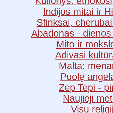
Kulionys: etnokos
Indijos mitai ir 
Sfinksai, cherubai
Abadonas - dienos 
Mito ir moksl
Adivasi kultūra
Malta: menan
Puolę angelai
Zep Tepi - pi
Naujieji met
Visų relig