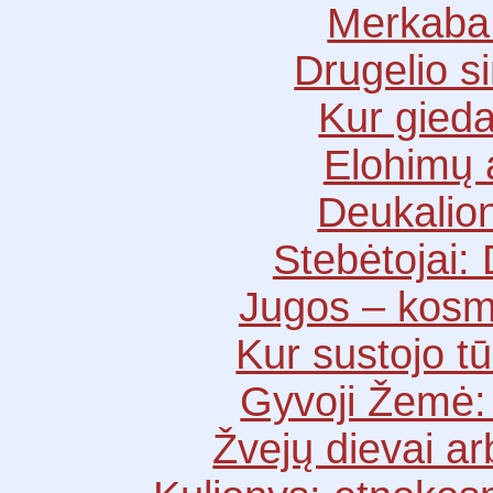
Merkaba 
Drugelio s
Kur gieda
Elohimų 
Deukalion
Stebėtojai:
Jugos – kosm
Kur sustojo t
Gyvoji Žemė:
Žvejų dievai ar