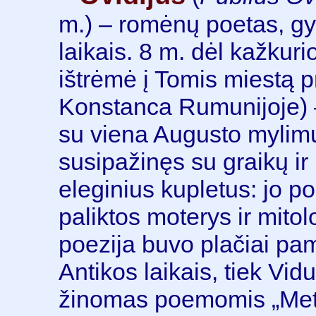
m.) – romėnų poetas, g
laikais. 8 m. dėl kažkuri
ištrėmė į Tomis miestą p
Konstanca Rumunijoje) 
su viena Augusto mylimų
susipažinęs su graikų ir
eleginius kupletus: jo p
paliktos moterys ir mito
poezija buvo plačiai pa
Antikos laikais, tiek Vid
žinomas poemomis „Meta