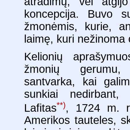
atradimų, vėl atgi
koncepcija. Buvo su
žmonėmis, kurie, ano
laimę, kuri nežinoma 
Kelionių aprašymuo
žmonių gerumu, 
santvarka, kai galim
sunkiai nedirbant, 
**)
Lafitas
, 1724 m. r
Amerikos tauteles, s