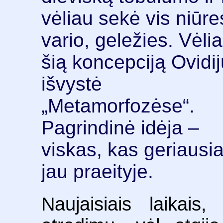
vėliau sekė vis niūres
vario, geležies.
Vėli
šią koncepciją Ovidi
išvystė
„Metamorfozėse“.
Pagrindinė idėja –
viskas, kas geriausia
jau praeityje.
Naujaisiais laikais,