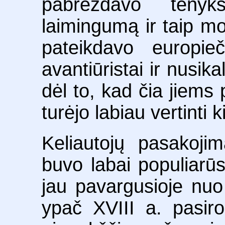
pabrėždavo tenyk
laimingumą ir taip m
pateikdavo europi
avantiūristai ir nusik
dėl to, kad čia jiems 
turėjo labiau vertinti
Keliautojų pasakojim
buvo labai populiarū
jau pavargusioje nuo 
ypač XVIII a. pasiro