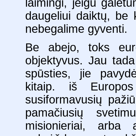
laimingi, jeigu galėtu
daugeliui daiktų, be
nebegalime gyventi.
Be abejo, toks eur
objektyvus. Jau tada 
spūsties, jie pavyd
kitaip. iš Europo
susiformavusių pažiū
pamačiusių sveti
misionieriai, arba av