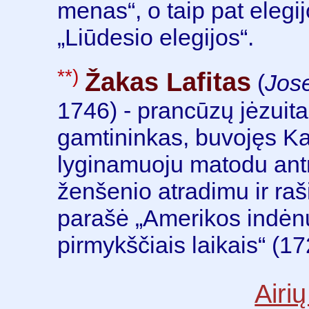
menas“, o taip pat elegij
„Liūdesio elegijos“.
**)
Žakas Lafitas
(
Jose
1746) - prancūzų jėzuita
gamtininkas, buvojęs K
lyginamuoju matodu antr
ženšenio atradimu ir raš
parašė „Amerikos indėnų
pirmykščiais laikais“ (17
Airių