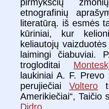
pirmykščių žmon
etnografinių aprašy
literatūrą. iš esmės t
kūriniai, kur kelio
keliautojų vaizduotės 
laimingi čiabuviai. 
trogloditai
Montesk
laukiniai A. F. Prevo
perujiečiai
Voltero
tr
Amerikiečiai“, Taičio 
Didro
.