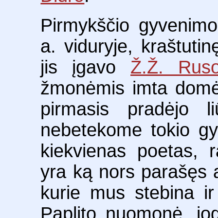
Pirmykščio gyvenimo 
a. viduryje, kraštutin
jis įgavo
Ž.Ž. Rus
žmonėmis imta domė
pirmasis pradėjo l
nebetekome tokio g
kiekvienas poetas, r
yra ką nors parašęs 
kurie mus stebina i
Paplito nuomonė, jo