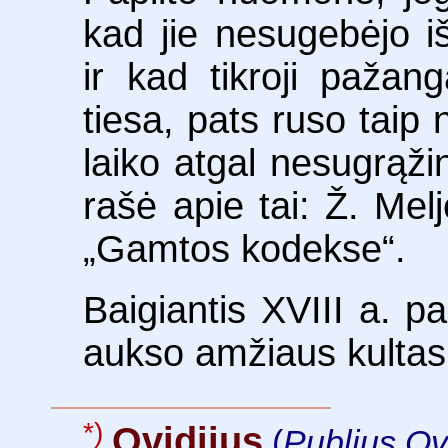
kad jie nesugebėjo i
ir kad tikroji pažang
tiesa, pats ruso taip 
laiko atgal nesugrąžins
rašė apie tai: Ž. Mel
„Gamtos kodekse“.
Baigiantis XVIII a. p
aukso amžiaus kultas
*)
Ovidijus
(
Publius Ov