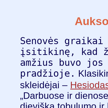
Aukso
Senovės graikai
įsitikinę, kad 
amžius buvo jos
pradžioje.
Klasiki
skleidėjai –
Hesioda
„Darbuose ir dienos
dievišką tobulumo ir 