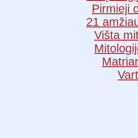
Pirmieji d
21 amžiau
Višta mit
Mitologij
Matria
Vart