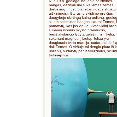
Nuo 19 a. geologai naudojo seismines
bangas, dažniausiai sukeliamas žemės
drebėjimų, mūsų planetos vidaus struktū
aiškinimuisi. Ištyrus jų sklidimo greičius
daugybėje skirtingų kalnų uolienų, geolog
siuntė seismines bangas kiaurai Žemės, 
pamatytų, kas jos viduje: kietą vidinį bran
supamą išorinio skysto branduolio,
besišlakstančio lydyta geležimi ir nikeliu,
sukuriant magnetinį lauką. Toliau yra
daugiausia tvirta mantija, sudaranti didžią
dalį Žemės. O viršuje tai dengia pluta iš 
uolienų, sudarytų per išsiveržimus, skilim
trūkinėjimus.