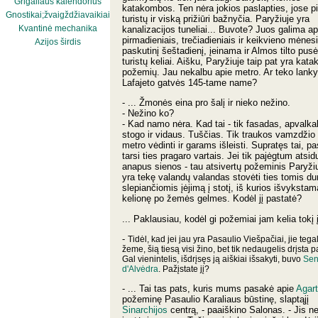
Grigaliaus kalendorius
katakombos. Ten nėra jokios paslapties, jose pi
Gnostikai;žvaigždžiavaikiai
turistų ir viską prižiūri bažnyčia. Paryžiuje yra
Kvantinė mechanika
kanalizacijos tuneliai... Buvote? Juos galima ap
pirmadieniais, trečiadieniais ir keikvieno mėnes
Azijos širdis
paskutinį šeštadienį, įeinama ir Almos tilto pusės
turistų keliai. Aišku, Paryžiuje taip pat yra kata
požemių. Jau nekalbu apie metro. Ar teko lanky
Lafajeto gatvės 145-tame name?
- ... Žmonės eina pro šalį ir nieko nežino.
- Nežino ko?
- Kad namo nėra. Kad tai - tik fasadas, apvalka
stogo ir vidaus. Tuščias. Tik traukos vamzdžio
metro vėdinti ir garams išleisti. Supratęs tai, pas
tarsi ties pragaro vartais. Jei tik pajėgtum atsidu
anapus sienos - tau atsivertų požeminis Paryž
yra tekę valandų valandas stovėti ties tomis du
slepiančiomis įėjimą į stotį, iš kurios išvykstam
kelionę po žemės gelmes. Kodėl jį pastatė?
... Paklausiau, kodėl gi požemiai jam kelia tokį 
-
Tidėl, kad jei jau yra Pasaulio Viešpačiai, jie tegal
žeme, šią tiesą visi žino, bet tik nedaugelis drįsta pa
Gal vienintelis, išdrįsęs ją aiškiai išsakyti, buvo
Sen
d'Alvėdra
. Pažįstate jį?
- ... Tai tas pats, kuris mums pasakė apie
Agar
požeminę Pasaulio Karaliaus būstinę, slaptąjį
Sinarchijos
centrą, - paaiškino Salonas. - Jis ne