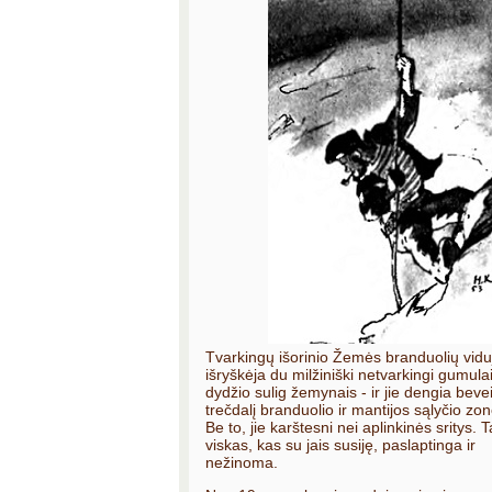
Tvarkingų išorinio Žemės branduolių vidu
išryškėja du milžiniški netvarkingi gumula
dydžio sulig žemynais - ir jie dengia beve
trečdalį branduolio ir mantijos sąlyčio zon
Be to, jie karštesni nei aplinkinės sritys. 
viskas, kas su jais susiję, paslaptinga ir
nežinoma.