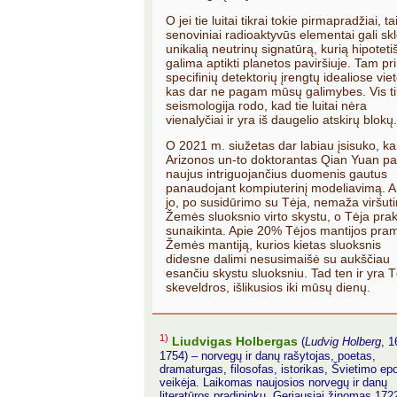
O jei tie luitai tikrai tokie pirmapradžiai, ta
senoviniai radioaktyvūs elementai gali skle
unikalią neutrinų signatūrą, kurią hipoteti
galima aptikti planetos paviršiuje. Tam pri
specifinių detektorių įrengtų idealiose vie
kas dar ne pagam mūsų galimybes. Vis tik
seismologija rodo, kad tie luitai nėra
vienalyčiai ir yra iš daugelio atskirų blokų.
O 2021 m. siužetas dar labiau įsisuko, ka
Arizonos un-to doktorantas Qian Yuan pa
naujus intriguojančius duomenis gautus
panaudojant kompiuterinį modeliavimą. A
jo, po susidūrimo su Tėja, nemaža viršuti
Žemės sluoksnio virto skystu, o Tėja prak
sunaikinta. Apie 20% Tėjos mantijos pra
Žemės mantiją, kurios kietas sluoksnis
didesne dalimi nesusimaišė su aukščiau
esančiu skystu sluoksniu. Tad ten ir yra 
skeveldros, išlikusios iki mūsų dienų.
1)
Liudvigas Holbergas
(
Ludvig Holberg
, 1
1754) – norvegų ir danų rašytojas, poetas,
dramaturgas, filosofas, istorikas, Švietimo e
veikėja. Laikomas naujosios norvegų ir danų
literatūros pradininku. Geriausiai žinomas 17