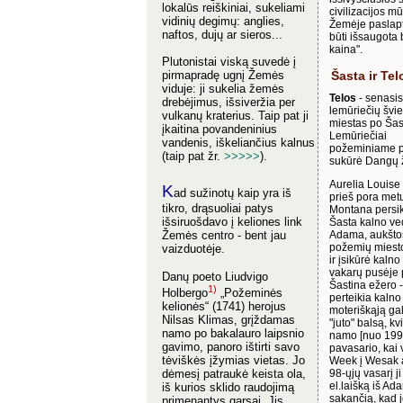
lokalūs reiškiniai, sukeliami
civilizacijos m
vidinių degimų: anglies,
Žemėje paslapti
naftos, dujų ar sieros...
būti išsaugota 
kaina".
Plutonistai viską suvedė į
Šasta ir Tel
pirmapradę ugnį Žemės
viduje: ji sukelia žemės
Telos
- senasis
drebėjimus, išsiveržia per
lemūriečių švi
vulkanų kraterius. Taip pat ji
miestas po Šas
įkaitina povandeninius
Lemūriečiai
vandenis, iškeliančius kalnus
požeminiame p
(taip pat žr.
>>>>>
).
sukūrė Dangų 
Aurelia Louise
K
ad sužinotų kaip yra iš
prieš pora metų
tikro, drąsuoliai patys
Montana persik
išsiruošdavo į keliones link
Šasta kalno v
Žemės centro - bent jau
Adama, aukštos
požemių miest
vaizduotėje.
ir įsikūrė kalno
vakarų pusėje 
Danų poeto Liudvigo
Šastina ežero -
1)
Holbergo
„Požeminės
perteikia kalno
kelionės“ (1741) herojus
moteriškąją gal
Nilsas Klimas, grįždamas
"juto" balsą, kv
namo po bakalauro laipsnio
namo [nuo 199
gavimo, panoro ištirti savo
pavasario, kai 
tėviškės įžymias vietas. Jo
Week į Wesak 
dėmesį patraukė keista ola,
98-ųjų vasarį j
el.laišką iš Ad
iš kurios sklido raudojimą
sakančią, kad 
primenantys garsai. Jis