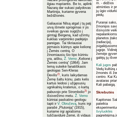
m. - didžios
ilgiau mąstantis. Be to, aplink
atminties ir pr
Nazarą dar sukasi palydovas
jų ūgio vidurk
Martinija, kuriame gyvena
pėdų.
beždžionės.
Puranai sako
Galiausiai Nilsą atgal į tą patį
žmonijos sav
urvą išmetė sprogimas ir jis
išsivystė veik
sveikas gyvas sugrįžo į
nepalankioms
gimtąjį Bergeną, kad užimtų
planetos įta
kuklias varpininko padėjėjo
(radiacija),
pareigas. Tai tikriausiai
įsigalėjusioms
pirmasis kūrinys apie kelionę
jugoje. Vidinė
į Žemės centrą. O
žemėje gyven
žinomiausiu šio tipo kūriniu
galėjų jų išven
yra, aišku,
Ž. Verno
„Kelionė į
Žemės centrą“ (1864). Jam
Kali jugos
pab
temą suteikė fanatiškasis
Vedų kultūrą 
geologas Sen-Kleras
žmonės iš ž
2)
Devilis
, kuris laikydamas
centro. Kai Ka
Žemę šaltu kūnu, pats kelis
avataras priar
kartus leidosi į užgęsusių
Kali pabaigą.
ugnikalnių kraterius, o kartą
3)
pabuvojo prie Strombolio
jo
Skrebutės
išsiveržimo metu.
Ž. Verno
kūriniai paskatino geologu
Kapitonas Sa
tapti ir
V. Obručevą
, kuris irgi
pateikia
parašė „Plutoniją“ (1915),
eksperimentu
kuriame irgi aprašoma
švytuoklės
tuščiavidurė Žemė, iš vidaus
pagreitėjimą į