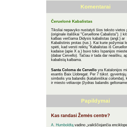
Komentarai
Čeruelonė Kabalistas
Tiksliai nepavyko nustatyti šios teksto vieto
(originale itališkai "Ceruellone Cabalista"). Į ki
kalbas verčiama Didysis kabalistas (angl.) ar
Kabalistinis protas (rus.). Kai kurie požymiai l
spėti, kad versti reiktų "Kabalistas iš Ceruello
kadaise (apie X a.) buvo toks Ispanijos mieste
(dabar Cervello). Tačiau ir tada dar neaišku, ap
kabalistą kalbama.
Santa Coloma de Cervello
yra Katalonijos m
esantis Baix Llobregat. Per 7 tūkst. gyventojų
simbolis yra balandis (kataloniškai
colomba
), 
ir miesto vėliavoje (žydras balandis geltoname
Papildymai
Kas randasi Žemės centre?
A. Humboldtą
vadino „vaikščiojančia encikloped