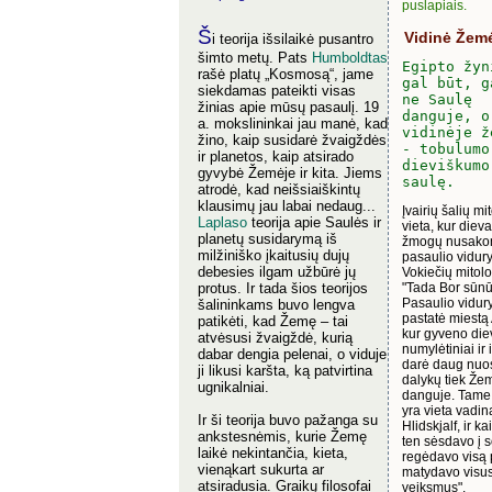
puslapiais.
Š
Vidinė Žem
i teorija išsilaikė pusantro
šimto metų. Pats
Humboldtas
Egipto žyn
rašė platų „Kosmosą“, jame
gal būt, g
siekdamas pateikti visas
ne Saulę
žinias apie mūsų pasaulį. 19
danguje, o
a. mokslininkai jau manė, kad
vidinėje ž
žino, kaip susidarė žvaigždės
- tobulumo
ir planetos, kaip atsirado
dieviškumo
gyvybė Žemėje ir kita. Jiems
saulę.
atrodė, kad neišsiaiškintų
klausimų jau labai nedaug...
Įvairių šalių mi
Laplaso
teorija apie Saulės ir
vieta, kur diev
planetų susidarymą iš
žmogų nusakom
milžiniško įkaitusių dujų
pasaulio vidury
debesies ilgam užbūrė jų
Vokiečių mitolo
protus. Ir tada šios teorijos
"Tada Bor sūn
Pasaulio vidur
šalininkams buvo lengva
pastatė miestą
patikėti, kad Žemę – tai
kur gyveno diev
atvėsusi žvaigždė, kurią
numylėtiniai ir i
dabar dengia pelenai, o viduje
darė daug nuo
ji likusi karšta, ką patvirtina
dalykų tiek Žem
ugnikalniai.
danguje. Tame
yra vieta vadi
Ir ši teorija buvo pažanga su
Hlidskjalf, ir k
ankstesnėmis, kurie Žemę
ten sėsdavo į s
laikė nekintančia, kieta,
regėdavo visą p
vienąkart sukurta ar
matydavo visu
atsiradusia. Graikų filosofai
veiksmus".