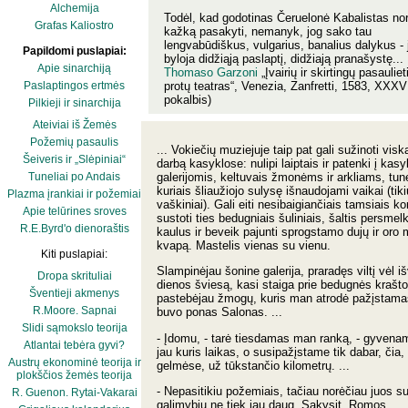
Alchemija
Todėl, kad godotinas Čeruelonė Kabalistas nor
Grafas Kaliostro
kažką pasakyti, nemanyk, jog sako tau
lengvabūdiškus, vulgarius, banalius dalykus - 
Papildomi puslapiai:
byloja didžiąją paslaptį, didžiają pranašystę...
Apie sinarchiją
Thomaso Garzoni
„Įvairių ir skirtingų pasauliet
protų teatras“, Venezia, Zanfretti, 1583, XXXV
Paslaptingos ertmės
pokalbis)
Pilkieji ir sinarchija
Ateiviai iš Žemės
Požemių pasaulis
... Vokiečių muziejuje taip pat gali sužinoti visk
Šeiveris ir „Slėpiniai“
darbą kasyklose: nulipi laiptais ir patenki į kasy
Tuneliai po Andais
galerijomis, keltuvais žmonėms ir arkliams, tune
kuriais šliaužiojo sulysę išnaudojami vaikai (tiki
Plazma įrankiai ir požemiai
vaškiniai). Gali eiti nesibaigiančiais tamsiais kor
Apie telūrines sroves
sustoti ties bedugniais šuliniais, šaltis persmel
R.E.Byrd'o dienoraštis
kaulus ir beveik pajunti sprogstamo dujų ir oro 
kvapą. Mastelis vienas su vienu.
Kiti puslapiai:
Slampinėjau šonine galerija, praradęs viltį vėl iš
Dropa skrituliai
dienos šviesą, kasi staiga prie bedugnės krašto
Šventieji akmenys
pastebėjau žmogų, kuris man atrodė pažįstamas
R.Moore. Sapnai
buvo ponas Salonas. ...
Slidi sąmokslo teorija
- Įdomu, - tarė tiesdamas man ranką, - gyvena
Atlantai tebėra gyvi?
jau kuris laikas, o susipažįstame tik dabar, čia
Austrų ekonominė teorija ir
gelmėse, už tūkstančio kilometrų. ...
plokščios žemės teorija
- Nepasitikiu požemiais, tačiau norėčiau juos su
R. Guenon. Rytai-Vakarai
galimybių ne tiek jau daug. Sakysit, Romos