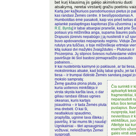
bet kurį klausimą jis galėjo akimirksniu duoti
atsakymą, neretai virstantį gražiu poetiniu vaiz
Kartą per kažkuriuos parodomuosius pietus jo pa
kas randasi Žemės centre. Ir besišypsodamas A.
Humboldtas ėmė pasakoti, kaip vos prieš kelias d
aplankė paslaptingas kapitonas [čia užuomina į 
R.E. Byrdą
] ir labai atsargiai pranešė, kad prie Š
poliaus yra milžiniška anga, supama šiaurės pašv
Drąsusis jūreivis nepabūgo į ją nusileisti ir už sa
buvo apdovanotas nepaprastu reginiu. Viduje Ž
rutulys yra tuščias, o toje milžiniškoje ertmėje vie
kitą sukasi dvi mažytės žvaigždutės – Plutonas ir
Prozerpina. Jų silpnos šviesos nušviestame vidi
paviršiuje iki šiol bastosi pirmapradžio pasaulio
pabaisos...
Ir kai nustebinta kaimynė jo paklausė, ar tai tiesa,
mokslininkas atsakė, kad būtų labai gražu, jei tai 
tiesa – ir trumpai išdėstė Žemės sandarą pagal jo
mokslo sampratą:
Žemę gaubia plona pluta, po
Čia surinkti ir k
kuria uolienos minkštėja ir
aptvarkyti tekst
virsta skysta karšta lava, o dar
fragmentėliai, l
giliau randasi ištisas ugnies
nepanaudoti ru
okeanas, kuris kartais
kitus šios tema
įsiaudrina – ir tada Žemės pluta
puslapius. Buv
ima drebėti. O kai ši,
nuspręsta, kad 
neatlaikiusi spaudimo,
nevientisus ir k
praplyšta, ugninė lava išteka į
eklrktiškus, juo
paviršių. Ir tai mums tik į naudą!
Atteityje kai ku
Ugnikalniai – tikri apsauginiai
esančios užuo
vožtuvai, neleidžiantys Žemei
galės virsti atsk
susprogti.