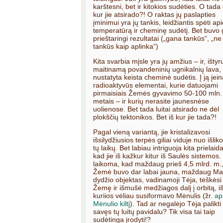
karštesni, bet ir kitokios sudėties. O tada 
kur jie atsirado?! O raktas jų paslapties
įminimui yra jų tankis, leidžiantis spėti ap
temperatūrą ir cheminę sudėtį. Bet buvo 
prieštaringi rezultatai („gana tankūs“, „ne
tankūs kaip aplinka“)
Kita svarbia mįsle yra jų amžius – ir, ištyr
maitinamą povandeninių ugnikalnių lava,
nustatyta keista cheminė sudėtis. Į ją įein
radioaktyvūs elementai, kurie datuojami
pirmaisiais Žemės gyvavimo 50-100 mln.
metais – ir kurių nerasite jaunesnėse
uolienose. Bet tada luitai atsirado ne dėl
plokščių tektonikos. Bet iš kur jie tada?!
Pagal vieną variantą, jie kristalizavosi
išsilydžiusios terpės giliai viduje nuo išlik
tų laikų. Bet labiau intriguoja kita prielaid
kad jie iš kažkur kitur iš Saulės sistemos.
laikoma, kad maždaug prieš 4,5 mlrd. m.,
Žemė buvo dar labai jauna, maždaug Ma
dydžio objektas, vadinamoji Tėja, tėškėsi 
Žemę ir išmušė medžiagos dalį į orbitą, i
kuriios vėliau susiformavo Mėnulis (žr.
ap
Mėnulio kiltį
). Tad ar negalėjo Tėja palikti 
savęs tų luitų pavidalu? Tik visa tai taip
sudėtinga įrodyti!?