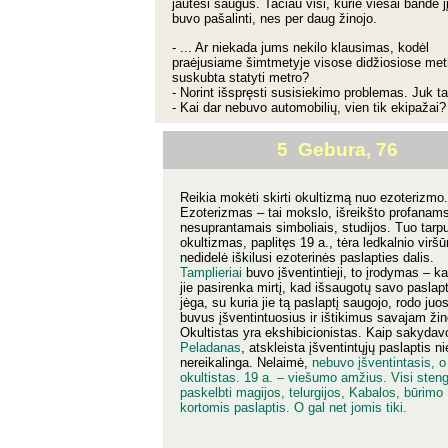
jautėsi saugus. Tačiau visi, kurie viešai bandė jį
buvo pašalinti, nes per daug žinojo.
- ... Ar niekada jums nekilo klausimas, kodėl
praėjusiame šimtmetyje visose didžiosiose metr
suskubta statyti metro?
- Norint išspręsti susisiekimo problemas. Juk ta
- Kai dar nebuvo automobilių, vien tik ekipažai? 
5 Gebura, 76
Reikia mokėti skirti okultizmą nuo ezoterizmo.
Ezoterizmas – tai mokslo, išreikšto profanam
nesuprantamais simboliais, studijos. Tuo tarp
okultizmas, paplitęs 19 a., tėra ledkalnio viršū
nedidelė iškilusi ezoterinės paslapties dalis.
Tamplieriai
buvo įšventintieji, to įrodymas – k
jie pasirenka mirtį, kad išsaugotų savo paslapt
jėga, su kuria jie tą paslaptį saugojo, rodo juos
buvus įšventintuosius ir ištikimus savajam žin
Okultistas yra ekshibicionistas. Kaip sakydav
Peladanas
, atskleista įšventintųjų paslaptis 
nereikalinga. Nelaimė,
nebuvo įšventintasis, o
okultistas. 19 a. – viešumo amžius. Visi steng
paskelbti magijos, telurgijos, Kabalos, būrimo
kortomis paslaptis. O gal net jomis tiki.