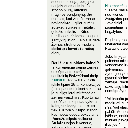
suderinti senąją teoriją su
naujais duomenimis. Jie
Hiperboriečiai
storino plutą, atitolino
Visatos pasla
magmos vandenyną. Jie
nuo vienos
nustatė, kad Žemės masė
žvaigždės pri
nevienalytė – giliau turėtų
- dvasiniai
sutekėti sunkesni metalai:
pasiuntiniai iš
geležis, nikelis... Kitos
begalybės.
medžiagos išsidėsto pagal jų
Rigden-jyepo 
santykinį svorį. Taip susidarė
tibetiečiai va
Žemės struktūros modelis,
Pasaulio vald
išsilaikęs beveik iki mūsų
dienų.
Jobo knyga m
poliarinę ert
Bet iš kur susidaro kalnai?
vandenyno ir 
Iš kur energiją semia žemės
sąlygomis.
drebėjimai ir baisūs
Žydų gentys n
ugnikalnių išsiveržimai (kaip
gyventi vidinė
Krakatau
1883-iais)? Ir čia
žemėje. Nacia
iškilo tipinė 19 a. kontrakcijos
save arijų kil
(susispaudimo) teorija ir … su
nemėgo žydų
ja susijęs lėtai mirštančios
Žemės vaizdinys. Kuo toliau,
"Aš kviečiu j
tuo lėčiau ir silpniau vyksta
medituoti su
kalnų susidarymas – pluta
į YaPool olas.
tiek sustorėjo ir tapo stangri,
pabūti Motino
kad nepasiduoda pokyčiams.
įsčiose, atski
Pamažu silpsta vulkanai...
minties pavojų
Su laiku vėjas ir vanduo,
iliuzijos."
šaltis ir šiluma, o ir gyvi