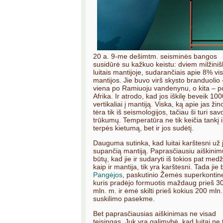
20 a. 9-me dešimtm. seisminės bangos
susidūrė su kažkuo keistu: dviem milžiniš
luitais mantijoje, sudarančiais apie 8% vi
mantijos. Jie buvo virš skysto branduolio 
viena po Ramiuoju vandenynu, o kita – p
Afrika. Ir atrodo, kad jos iškilę beveik 10
vertikaliai į mantiją. Viska, ką apie jas ži
tėra tik iš seismologijos, tačiau ši turi sav
trūkumų. Temperatūra ne tik keičia tankį i
terpės kietumą, bet ir jos sudėtį.
Dauguma sutinka, kad luitai karštesni už 
supančią mantiją. Paprasčiausiu aiškinim
būtų, kad jie ir sudaryti iš tokios pat med
kaip ir mantija, tik yra karštesni. Tada jie 
Pangėjos
, paskutinio Žemės superkontin
kuris pradėjo formuotis maždaug prieš 3
mln. m. ir ėmė skilti prieš kokius 200 mln.
suskilimo pasekme.
Bet paprasčiausias aiškinimas ne visad
teisingas. Juk yra galimybė, kad luitai ne 