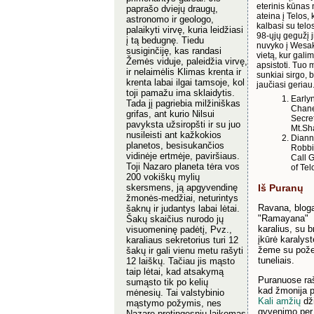
eterinis kūnas 
paprašo dviejų draugų,
ateina į Telos, 
astronomo ir geologo,
kalbasi su telos
palaikyti virvę, kuria leidžiasi
98-ųjų gegužį j
į tą bedugnę. Tiedu
nuvyko į Wesak
susiginčiję, kas randasi
vietą, kur gali
Žemės viduje, paleidžia virvę,
apsistoti. Tuo m
ir nelaimėlis Klimas krenta ir
sunkiai sirgo, 
krenta labai ilgai tamsoje, kol
jaučiasi geriau
toji pamažu ima sklaidytis.
Early
Tada jį pagriebia milžiniškas
Chane
grifas, ant kurio Nilsui
Secre
pavyksta užsiropšti ir su juo
Mt.Sh
nusileisti ant
kažkokios
Dian
planetos, besisukančios
Robbi
vidinėje ertmėje, paviršiaus.
Call 
Toji Nazaro planeta tėra vos
of Tel
200 vokiškų mylių
Iš Puranų
skersmens, ją apgyvendinę
žmonės-medžiai, neturintys
Ravana, blog
šaknų ir judantys labai lėtai.
"Ramayana"
Šakų skaičius nurodo jų
karalius, su b
visuomeninę padėtį, Pvz.,
įkūrė karalys
karaliaus sekretorius turi 12
žeme su pože
šakų ir gali vienu metu rašyti
tuneliais.
12 laiškų. Tačiau jis mąsto
taip lėtai, kad atsakymą
Puranuose ra
sumąsto tik po kelių
kad žmonija p
mėnesių. Tai valstybinio
Kali amžių
dži
mąstymo požymis, nes
gyvenimo per
Nazare protingesniu laikomas