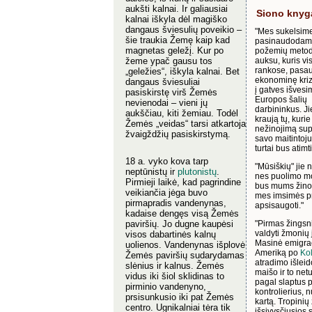
aukšti kalnai. Ir galiausiai
Siono knyg
kalnai iškyla dėl magiško
dangaus šviesulių poveikio –
"Mes sukelsim
šie traukia Žemę kaip kad
pasinaudodami
magnetas geležį. Kur po
požemių metoda
žeme ypač gausu tos
auksu, kuris v
rankose, pasau
„geležies“, iškyla kalnai. Bet
ekonominę krizę,
dangaus šviesuliai
į gatves išvesi
pasiskirstę virš Žemės
Europos šalių
nevienodai – vieni jų
darbininkus. Ji
aukščiau, kiti žemiau. Todėl
kraują tų, kuri
Žemės „veidas“ tarsi atkartoja
nežinojimą su
žvaigždžių pasiskirstymą.
savo maitintojus
turtai bus atimti
18 a. vyko kova tarp
"Mūsiškių" jie n
neptūnistų ir
plutonistų
.
nes puolimo 
Pirmieji laikė, kad pagrindine
bus mums žino
veikiančia jėga buvo
mes imsimės p
pirmapradis vandenynas,
apsisaugoti."
kadaise dengęs visą Žemės
paviršių. Jo dugne kaupėsi
"Pirmas žingsni
valdyti žmonių 
visos dabartinės kalnų
Masinė emigrac
uolienos. Vandenynas išplovė
Ameriką po
Ko
Žemės paviršių sudarydamas
atradimo išleid
slėnius ir kalnus. Žemės
maišo ir to netu
vidus iki šiol sklidinas to
pagal slaptus 
pirminio vandenyno,
kontrolierius, n
prsisunkusio iki pat Žemės
kartą. Tropinių
centro. Ugnikalniai tėra tik
išsivysčiusios 