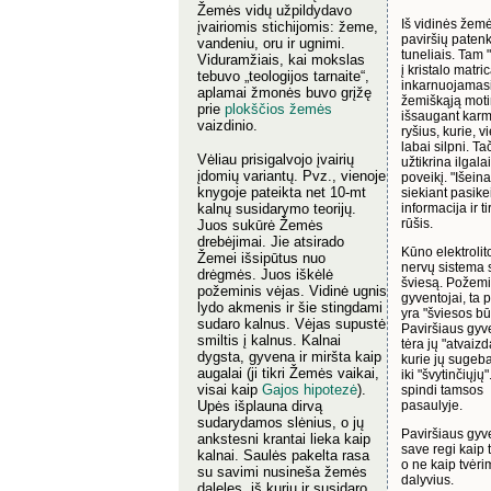
Žemės vidų užpildydavo
Iš vidinės žemė
įvairiomis stichijomis: žeme,
paviršių pate
vandeniu, oru ir ugnimi.
tuneliais. Tam 
Viduramžiais, kai mokslas
į kristalo matri
tebuvo „teologijos tarnaite“,
inkarnuojamasi
aplamai žmonės buvo grįžę
žemiškąją mot
prie
plokščios žemės
išsaugant karm
vaizdinio.
ryšius, kurie, v
labai silpni. Ta
Vėliau prisigalvojo įvairių
užtikrina ilgalai
įdomių variantų. Pvz., vienoje
poveikį. "Išein
knygoje pateikta net 10-mt
siekiant pasikei
kalnų susidarymo teorijų.
informacija ir ti
rūšis.
Juos sukūrė Žemės
drebėjimai. Jie atsirado
Kūno elektroli
Žemei išsipūtus nuo
nervų sistema 
drėgmės. Juos iškėlė
šviesą. Požem
požeminis vėjas. Vidinė ugnis
gyventojai, ta 
lydo akmenis ir šie stingdami
yra "šviesos bū
sudaro kalnus. Vėjas supustė
Paviršiaus gyv
smiltis į kalnus. Kalnai
tėra jų "atvaizd
dygsta, gyvena ir miršta kaip
kurie jų sugeba 
augalai (ji tikri Žemės vaikai,
iki "švytinčiųjų"
visai kaip
Gajos hipotezė
).
spindi tamsos
Upės išplauna dirvą
pasaulyje.
sudarydamos slėnius, o jų
Paviršiaus gyv
ankstesni krantai lieka kaip
save regi kaip t
kalnai. Saulės pakelta rasa
o ne kaip tvėr
su savimi nusineša žemės
dalyvius.
daleles, iš kurių ir susidaro