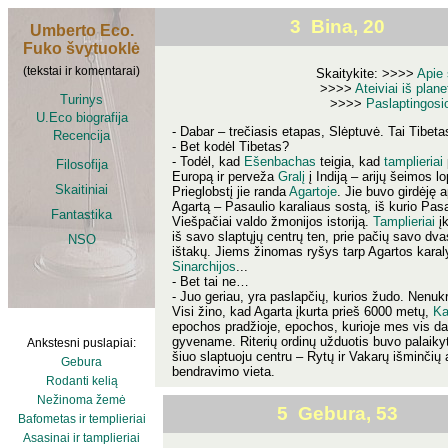
3 Bina, 20
Umberto Eco.
Fuko švytuoklė
(tekstai ir komentarai)
Skaitykite: >>>>
Apie 
>>>>
Ateiviai iš pla
Turinys
>>>>
Paslaptingosi
U.Eco biografija
- Dabar – trečiasis etapas, Slėptuvė. Tai Tibeta
Recencija
- Bet kodėl Tibetas?
- Todėl, kad
Ešenbachas
teigia, kad
tamplieriai
Filosofija
Europą ir perveža
Gralį
į Indiją – arijų šeimos lo
Skaitiniai
Prieglobstį jie randa
Agartoje
. Jie buvo girdėję a
Agartą – Pasaulio karaliaus sostą, iš kurio Pasa
Fantastika
Viešpačiai valdo žmonijos istoriją.
Tamplieriai
įk
iš savo slaptųjų centrų ten, prie pačių savo d
NSO
ištakų. Jiems žinomas ryšys tarp Agartos karaly
Sinarchijos
...
- Bet tai ne…
- Juo geriau, yra paslapčių, kurios žudo. Nenu
Visi žino, kad Agarta įkurta prieš 6000 metų,
Ka
epochos pradžioje, epochos, kurioje mes vis da
gyvename. Riterių ordinų užduotis buvo palaikyt
Ankstesni puslapiai:
šiuo slaptuoju centru – Rytų ir Vakarų išminčių
Gebura
bendravimo vieta.
Rodanti kelią
Nežinoma žemė
5 Gebura, 53
Bafometas ir templieriai
Asasinai ir tamplieriai