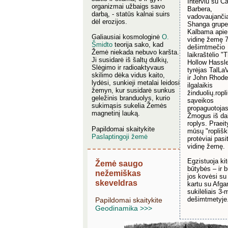
Interviu su Ca
organizmai užbaigs savo
Barbera,
darbą, - statūs kalnai suirs
vadovaujanči
dėl erozijos.
Shanga grupe
Kalbama apie
Galiausiai kosmologinė
O.
vidinę žemę
7
Šmidto
teorija sako, kad
dešimtmečio
Žemė niekada nebuvo karšta.
laikraštėlio "
Ji susidarė iš šaltų dulkių,
Hollow Hassl
Slėgimo ir radioaktyvaus
tyrėjas TalL
skilimo dėka vidus kaito,
ir John Rhode
lydėsi, sunkieji metalai leidosi
ilgalaikis
žemyn, kur susidarė sunkus
žinduolių.ropl
geležinis branduolys, kurio
sąveikos
sukimąsis sukelia Žemės
propaguotojas
magnetinį lauką.
Žmogus iš dal
roplys. Praeit
Papildomai skaitykite
mūsų "ropliški
Paslaptingoji žemė
protėviai pasi
vidinę žemę.
Egzistuoja ki
Žemė saugo
būtybės – ir b
nežemiškas
jos kovėsi su
skeveldras
kartu su Afga
sukilėliais 3-
dešimtmetyje
Papildomai skaitykite
Geodinamika >>>