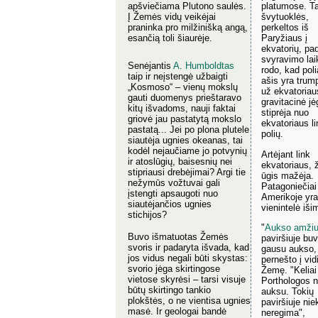
apšviečiama Plutono saulės.
platumose. Ta
Į Žemės vidų veikėjai
švytuoklės,
praninka pro milžinišką angą,
perkeltos iš
esančią toli šiaurėje.
Paryžiaus į
ekvatorių, pa
svyravimo lai
Senėjantis
A. Humboldtas
rodo, kad poli
taip ir neįstengė užbaigti
ašis yra tru
„Kosmoso“ – vienų mokslų
už ekvatoriaus
gauti duomenys prieštaravo
gravitacinė jė
kitų išvadoms, nauji faktai
stiprėja nuo
griovė jau pastatytą mokslo
ekvatoriaus li
pastatą... Jei po plona plutele
polių.
siautėja ugnies okeanas, tai
kodėl nejaučiame jo potvynių
Artėjant link
ir atoslūgių, baisesnių nei
ekvatoriaus,
stipriausi drebėjimai? Argi tie
ūgis mažėja.
nežymūs vožtuvai gali
Patagoniečiai
įstengti apsaugoti nuo
Amerikoje yra
siautėjančios ugnies
vienintelė išim
stichijos?
"
Aukso amži
Buvo išmatuotas Žemės
paviršiuje bu
svoris ir padaryta išvada, kad
gausu aukso, 
jos vidus negali būti skystas:
pernešto į vid
svorio jėga skirtingose
Žemę. "Keliai 
vietose skyrėsi – tarsi visuje
Porthologos n
būtų skirtingo tankio
auksu. Tokių
plokštės, o ne vientisa ugnies
paviršiuje nie
masė. Ir geologai bandė
neregima",