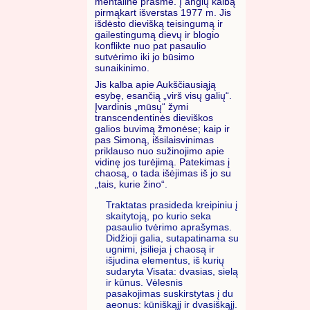
mentaline prasme. Į anglų kalbą
pirmąkart išverstas 1977 m. Jis
išdėsto dievišką teisingumą ir
gailestingumą dievų ir blogio
konflikte nuo pat pasaulio
sutvėrimo iki jo būsimo
sunaikinimo.
Jis kalba apie Aukščiausiąją
esybę, esančią „virš visų galių“.
Įvardinis „mūsų“ žymi
transcendentinės dieviškos
galios buvimą žmonėse; kaip ir
pas Simoną, išsilaisvinimas
priklauso nuo sužinojimo apie
vidinę jos turėjimą. Patekimas į
chaosą, o tada išėjimas iš jo su
„tais, kurie žino“.
Traktatas prasideda kreipiniu į
skaitytoją, po kurio seka
pasaulio tvėrimo aprašymas.
Didžioji galia, sutapatinama su
ugnimi, įsilieja į chaosą ir
išjudina elementus, iš kurių
sudaryta Visata: dvasias, sielą
ir kūnus. Vėlesnis
pasakojimas suskirstytas į du
aeonus: kūniškąjį ir dvasiškąjį.