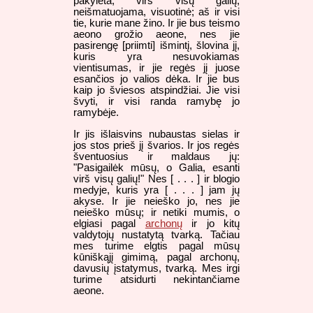
pakylėta, virš visų galių,
neišmatuojama, visuotinė; aš ir visi
tie, kurie mane žino. Ir jie bus teismo
aeono grožio aeone, nes jie
pasirengę [priimti] išmintį, šlovina jį,
kuris yra nesuvokiamas
vientisumas, ir jie regės jį juose
esančios jo valios dėka. Ir jie bus
kaip jo šviesos atspindžiai. Jie visi
švyti, ir visi randa ramybę jo
ramybėje.
Ir jis išlaisvins nubaustas sielas ir
jos stos prieš jį švarios. Ir jos regės
šventuosius ir maldaus jų:
"Pasigailėk mūsų, o Galia, esanti
virš visų galių!" Nes [ . . . ] ir blogio
medyje, kuris yra [ . . . ] jam jų
akyse. Ir jie neieško jo, nes jie
neieško mūsų; ir netiki mumis, o
elgiasi pagal
archonų
ir jo kitų
valdytojų nustatytą tvarką. Tačiau
mes turime elgtis pagal mūsų
kūniškąjį gimimą, pagal archonų,
davusių įstatymus, tvarką. Mes irgi
turime atsidurti nekintančiame
aeone.