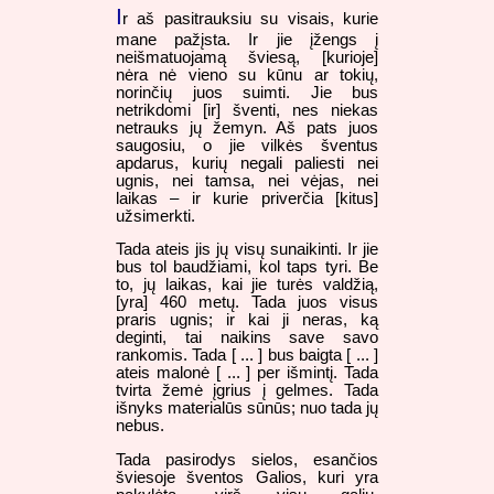
I
r aš pasitrauksiu su visais, kurie
mane pažįsta. Ir jie įžengs į
neišmatuojamą šviesą, [kurioje]
nėra nė vieno su kūnu ar tokių,
norinčių juos suimti. Jie bus
netrikdomi [ir] šventi, nes niekas
netrauks jų žemyn. Aš pats juos
saugosiu, o jie vilkės šventus
apdarus, kurių negali paliesti nei
ugnis, nei tamsa, nei vėjas, nei
laikas – ir kurie priverčia [kitus]
užsimerkti.
Tada ateis jis jų visų sunaikinti. Ir jie
bus tol baudžiami, kol taps tyri. Be
to, jų laikas, kai jie turės valdžią,
[yra] 460 metų. Tada juos visus
praris ugnis; ir kai ji neras, ką
deginti, tai naikins save savo
rankomis. Tada [ ... ] bus baigta [ ... ]
ateis malonė [ ... ] per išmintį. Tada
tvirta žemė įgrius į gelmes. Tada
išnyks materialūs sūnūs; nuo tada jų
nebus.
Tada pasirodys sielos, esančios
šviesoje šventos Galios, kuri yra