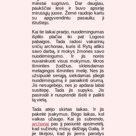
miestai sugriuvo. Dar daugiau,
paukščiai lesė ir buvo apsiriję
mirusiųjų juose. Žemė raudojo kartu
su apgyvendintu pasauliu; ji
ištuštėjo.
Kai tie laikai praėjo, nuodėmingumas
išplito plačiai iki pat Logoso
pabaigos. Tada radosi vakarinių
sričių archonas, kuris iš Rytų atliks
savo darbą, ir mokys žmones savo
nuodėmingumo. Ir jis norės
nuvainikuoti visus mokymus, tikros
išminties žodžius, skleisdamas
melagingos išminties meilę. Nes jis
užsipuolė senąją, siekdamas įdiegti
nuodėmingumą ir panaikinti orumą.
Jis nesugebėjo, nes jo apdarai labai
susitepę. Tada jis supyko. Jis
pasirodė ir nusprendė išeiti ir palikti
tą vietą.
Tada atėjo skirtas laikas. Ir jis
pakeitė įsakymus. Bėgo laikas, kol
vaikas užaugo. Kai jis subrendo,
archonai
pas jį pasiuntė apsimetėlį,
kad sužinotų mūsų didžiąją Galią. Ir
jie tikėjosi, kad jis jiems parodys