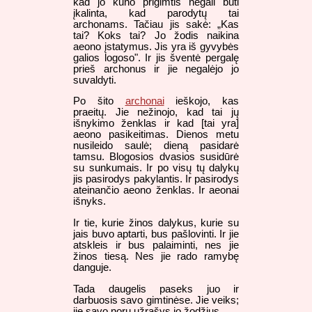
kad jo kūno prigimtis negali būti
įkalinta, kad parodytų tai
archonams. Tačiau jis sakė: „Kas
tai? Koks tai? Jo žodis naikina
aeono įstatymus. Jis yra iš gyvybės
galios logoso". Ir jis šventė pergalę
prieš archonus ir jie negalėjo jo
suvaldyti.
Po šito
archonai
ieškojo, kas
praeitų. Jie nežinojo, kad tai jų
išnykimo ženklas ir kad [tai yra]
aeono pasikeitimas. Dienos metu
nusileido saulė; dieną pasidarė
tamsu. Blogosios dvasios susidūrė
su sunkumais. Ir po visų tų dalykų
jis pasirodys pakylantis. Ir pasirodys
ateinančio aeono ženklas. Ir aeonai
išnyks.
Ir tie, kurie žinos dalykus, kurie su
jais buvo aptarti, bus pašlovinti. Ir jie
atskleis ir bus palaiminti, nes jie
žinos tiesą. Nes jie rado ramybę
danguje.
Tada daugelis paseks juo ir
darbuosis savo gimtinėse. Jie veiks;
jie savo noru užrašys jo žodžius.