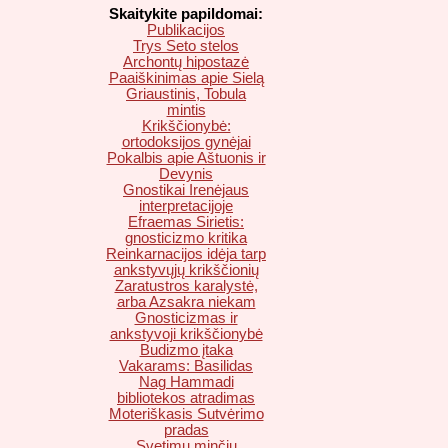
Skaitykite papildomai:
Publikacijos
Trys Seto stelos
Archontų hipostazė
Paaiškinimas apie Sielą
Griaustinis, Tobula
mintis
Krikščionybė:
ortodoksijos gynėjai
Pokalbis apie Aštuonis ir
Devynis
Gnostikai Irenėjaus
interpretacijoje
Efraemas Sirietis:
gnosticizmo kritika
Reinkarnacijos idėja tarp
ankstyvųjų krikščionių
Zaratustros karalystė,
arba Azsakra niekam
Gnosticizmas ir
ankstyvoji krikščionybė
Budizmo įtaka
Vakarams: Basilidas
Nag Hammadi
bibliotekos atradimas
Moteriškasis Sutvėrimo
pradas
Svetimų minčių