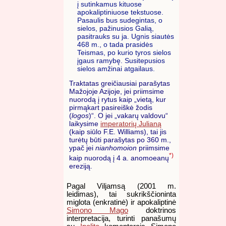
į sutinkamus kituose
apokaliptiniuose tekstuose.
Pasaulis bus sudegintas, o
sielos, pažinusios Galią,
pasitrauks su ja. Ugnis siautės
468 m., o tada prasidės
Teismas, po kurio tyros sielos
įgaus ramybę. Susitepusios
sielos amžinai atgailaus.
Traktatas greičiausiai parašytas
Mažojoje Azijoje, jei priimsime
nuorodą į rytus kaip „vietą, kur
pirmąkart pasireiškė žodis
(
logos
)“. O jei „vakarų valdovu“
laikysime
imperatorių Julianą
(kaip siūlo F.E. Williams), tai jis
turėtų būti parašytas po 360 m.,
ypač jei
nianhomoion
priimsime
*)
kaip nuorodą į 4 a. anomoeanų
ereziją.
Pagal Viljamsą (2001 m.
leidimas), tai sukrikščioninta
miglota (enkratinė) ir apokaliptinė
Simono Mago
doktrinos
interpretacija, turinti panašumų