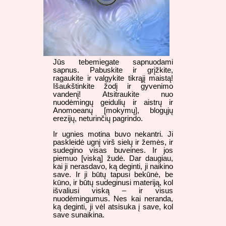
Jūs tebemiegate sapnuodami
sapnus. Pabuskite ir grįžkite,
ragaukite ir valgykite tikrąjį maistą!
Išaukštinkite žodį ir gyvenimo
vandenį! Atsitraukite nuo
nuodėmingų geidulių ir aistrų ir
Anomoeanų [mokymų], blogųjų
erezijų, neturinčių pagrindo.
Ir ugnies motina buvo nekantri. Ji
paskleidė ugnį virš sielų ir žemės, ir
sudegino visas buveines. Ir jos
piemuo [viską] žudė. Dar daugiau,
kai ji nerasdavo, ką deginti, ji naikino
save. Ir ji būtų tapusi bekūnė, be
kūno, ir būtų sudeginusi materiją, kol
išvaliusi viską – ir visus
nuodėmingumus. Nes kai neranda,
ką deginti, ji vėl atsisuka į save, kol
save sunaikina.