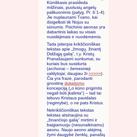
Kūniškasis prasideda
milžinais, puolusių angelų
palikuonimis (palyg. Pr. 6:1-4).
Jie nuplaunami Tvano, kai
išsigelbsti tik Nojus su
sūnumis. Psichinis aeonas yra
dabartinis laikas su visais
nusidėjimais ir nuodėmėmis.
Tada įsiterpia krikščioniškas
tekstas apie „žmogų, žinantį
Didžiąją galią“, t.y. Kristų.
Pranašaujami sunkumai, su
kuriais bus susidurta
(archonai – žemesnieji
valdytojai; daugiau žr.
>>>>>
).
Čia yra frazė, parodanti
gnostinę
doketizmo
koncepciją („o kūno prigimtis
negali būti įkalinta“) – tad tai
tebuvo Kristaus pavidalas
(regimybė), o ne pats Kristus.
Nekrikščioniškas tekstas
tekstas atsinaujina su
„žinančiojo galią“ mirtimi ir
baigiamuoju (nesunaikinamu)
aeonu. Naujo aeono atėjimą
žymi daugybė ženklų, panašių