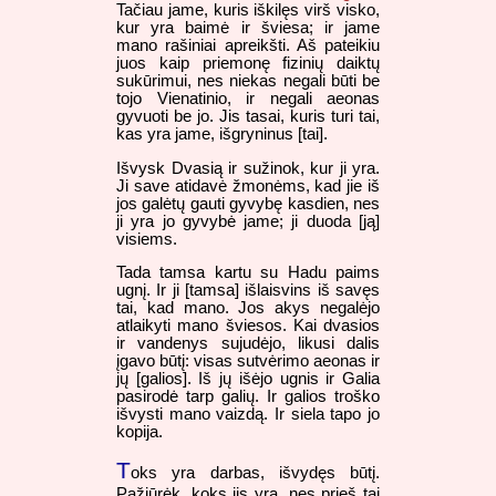
Tačiau jame, kuris iškilęs virš visko,
kur yra baimė ir šviesa; ir jame
mano rašiniai apreikšti. Aš pateikiu
juos kaip priemonę fizinių daiktų
sukūrimui, nes niekas negali būti be
tojo Vienatinio, ir negali aeonas
gyvuoti be jo. Jis tasai, kuris turi tai,
kas yra jame, išgryninus [tai].
Išvysk Dvasią ir sužinok, kur ji yra.
Ji save atidavė žmonėms, kad jie iš
jos galėtų gauti gyvybę kasdien, nes
ji yra jo gyvybė jame; ji duoda [ją]
visiems.
Tada tamsa kartu su Hadu paims
ugnį. Ir ji [tamsa] išlaisvins iš savęs
tai, kad mano. Jos akys negalėjo
atlaikyti mano šviesos. Kai dvasios
ir vandenys sujudėjo, likusi dalis
įgavo būtį: visas sutvėrimo aeonas ir
jų [galios]. Iš jų išėjo ugnis ir Galia
pasirodė tarp galių. Ir galios troško
išvysti mano vaizdą. Ir siela tapo jo
kopija.
T
oks yra darbas, išvydęs būtį.
Pažiūrėk, koks jis yra, nes prieš tai