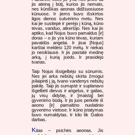
jis ateiną į būtį, kurios jis nemato,
nes kūniškas aeonas didžiuosiuose
kūnuose. Ir jiems buvo išskirtos
ilgos dienos sutvėrimo metu. Nes
kai jie susitepė ir perėjo į kūną, kūno
tėvas, vanduo, atkeršijo. Nes kai jis
aptiko, kad Nojus buvo pamaldus [ir]
doras – o jis yra kūno tėvas, kuriam
pavaldūs angelai. Ir jisai [Nojus]
karštai meldėsi 120 metų. Ir niekas
jo nesiklausė. Ir jis pastatė medinę
arką, į kurią įsėdo. Ir prasidėjo
tvanas.
Taip Nojus išsigelbėjo su sūnumis.
Nes jei arka nebūtų skirta žmogui
įsilaipinti į ją, tvano vandenys nebūtų
pakilę. Taip jis sumąstė ir suplanavo
išgelbėti dievus ir angelus, ir galias,
jų visų didybę, ir [maistą] bei
gyvenimo būdą. Ir jis juos perkėlė iš
aeono [ir] pamaitino nuolatinio
gyvenimo vietose. Ir kūno įstatymas
buvo numaldytas. Ir kilo tik Galios
darbas.
K
itas – psichės aeonas. Jis