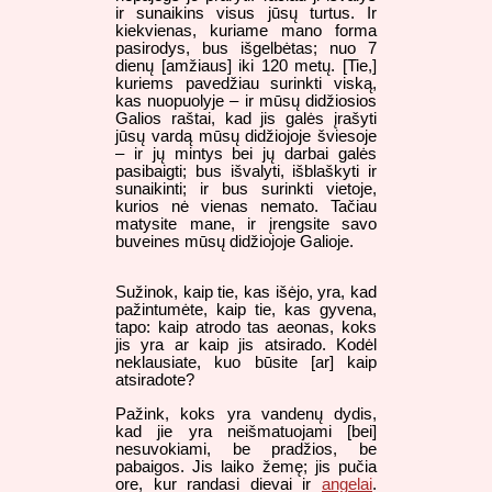
ir sunaikins visus jūsų turtus. Ir
kiekvienas, kuriame mano forma
pasirodys, bus išgelbėtas; nuo 7
dienų [amžiaus] iki 120 metų. [Tie,]
kuriems pavedžiau surinkti viską,
kas nuopuolyje – ir mūsų didžiosios
Galios raštai, kad jis galės įrašyti
jūsų vardą mūsų didžiojoje šviesoje
– ir jų mintys bei jų darbai galės
pasibaigti; bus išvalyti, išblaškyti ir
sunaikinti; ir bus surinkti vietoje,
kurios nė vienas nemato. Tačiau
matysite mane, ir įrengsite savo
buveines mūsų didžiojoje Galioje.
Sužinok, kaip tie, kas išėjo, yra, kad
pažintumėte, kaip tie, kas gyvena,
tapo: kaip atrodo tas aeonas, koks
jis yra ar kaip jis atsirado. Kodėl
neklausiate, kuo būsite [ar] kaip
atsiradote?
Pažink, koks yra vandenų dydis,
kad jie yra neišmatuojami [bei]
nesuvokiami, be pradžios, be
pabaigos. Jis laiko žemę; jis pučia
ore, kur randasi dievai ir
angelai
.