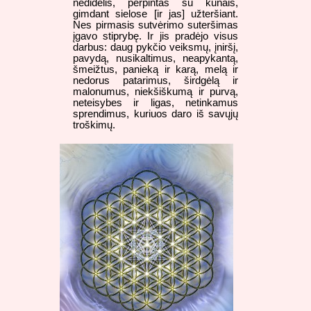
nedidelis, perpintas su kūnais,
gimdant sielose [ir jas] užteršiant.
Nes pirmasis sutvėrimo suteršimas
įgavo stiprybę. Ir jis pradėjo visus
darbus: daug pykčio veiksmų, įniršį,
pavydą, nusikaltimus, neapykantą,
šmeižtus, panieką ir karą, melą ir
nedorus patarimus, širdgėlą ir
malonumus, niekšiškumą ir purvą,
neteisybes ir ligas, netinkamus
sprendimus, kuriuos daro iš savųjų
troškimų.