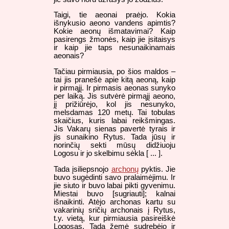
Taigi, tie aeonai praėjo. Kokia
išnykusio aeono vandens apimtis?
Kokie aeonų išmatavimai? Kaip
pasirengs žmonės, kaip jie įsitaisys
ir kaip jie taps nesunaikinamais
aeonais?
Tačiau pirmiausia, po šios maldos –
tai jis pranešė apie kitą aeoną, kaip
ir pirmąjį. Ir pirmasis aeonas sunyko
per laiką. Jis sutvėrė pirmąjį aeono,
jį prižiūrėjo, kol jis nesunyko,
melsdamas 120 metų. Tai tobulas
skaičius, kuris labai reikšmingas.
Jis Vakarų sienas pavertė tyrais ir
jis sunaikino Rytus. Tada jūsų ir
norinčių sekti mūsų didžiuoju
Logosu ir jo skelbimu sėkla [ ... ].
Tada įsiliepsnojo
archonų
pyktis. Jie
buvo sugėdinti savo pralaimėjimu. Ir
jie siuto ir buvo labai pikti gyvenimu.
Miestai buvo [sugriauti]; kalnai
išnaikinti. Atėjo archonas kartu su
vakarinių sričių archonais į Rytus,
t.y. vietą, kur pirmiausia pasireiškė
Logosas. Tada žemė sudrebėjo ir