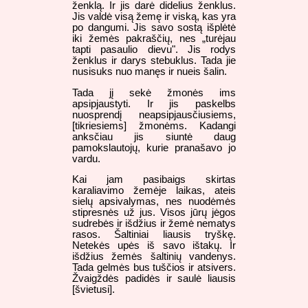
ženklą. Ir jis darė didelius ženklus.
Jis valdė visą žemę ir viską, kas yra
po dangumi. Jis savo sostą išplėtė
iki žemės pakraščių, nes „turėjau
tapti pasaulio dievu". Jis rodys
ženklus ir darys stebuklus. Tada jie
nusisuks nuo manęs ir nueis šalin.
Tada jį sekė žmonės ims
apsipjaustyti. Ir jis paskelbs
nuosprendį neapsipjausčiusiems,
[tikriesiems] žmonėms. Kadangi
anksčiau jis siuntė daug
pamokslautojų, kurie pranašavo jo
vardu.
Kai jam pasibaigs skirtas
karaliavimo žemėje laikas, ateis
sielų apsivalymas, nes nuodėmės
stipresnės už jus. Visos jūrų jėgos
sudrebės ir išdžius ir žemė nematys
rasos. Šaltiniai liausis tryškę.
Netekės upės iš savo ištakų. Ir
išdžius žemės šaltinių vandenys.
Tada gelmės bus tuščios ir atsivers.
Žvaigždės padidės ir saulė liausis
[švietusi].