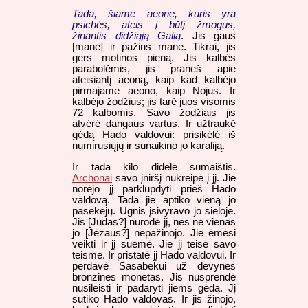
Tada, šiame aeone, kuris yra
psichės, ateis į būtį žmogus,
žinantis didžiąją Galią
. Jis gaus
[mane] ir pažins mane. Tikrai, jis
gers motinos pieną. Jis kalbės
parabolėmis, jis praneš apie
ateisiantį aeoną, kaip kad kalbėjo
pirmajame aeono, kaip Nojus. Ir
kalbėjo žodžius; jis tarė juos visomis
72 kalbomis. Savo žodžiais jis
atvėrė dangaus vartus. Ir užtraukė
gėdą Hado valdovui: prisikėlė iš
numirusiųjų ir sunaikino jo karaliją.
Ir tada kilo didelė sumaištis.
Archonai
savo įniršį nukreipė į jį. Jie
norėjo jį parklupdyti prieš Hado
valdovą. Tada jie aptiko vieną jo
pasekėjų. Ugnis įsivyravo jo sieloje.
Jis [Judas?] nurodė jį, nes nė vienas
jo [Jėzaus?] nepažinojo. Jie ėmėsi
veikti ir jį suėmė. Jie jį teisė savo
teisme. Ir pristatė jį Hado valdovui. Ir
perdavė Sasabekui už devynes
bronzines monetas. Jis nusprendė
nusileisti ir padaryti jiems gėdą. Jį
sutiko Hado valdovas. Ir jis žinojo,