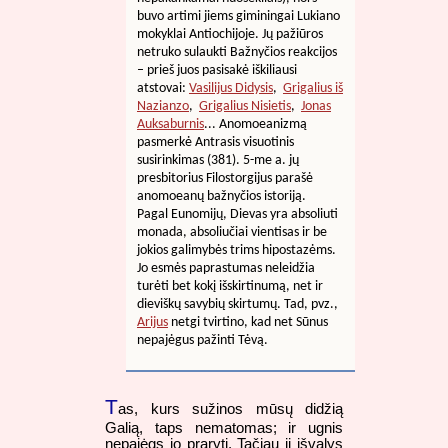
buvo artimi jiems giminingai Lukiano
mokyklai Antiochijoje. Jų pažiūros
netruko sulaukti Bažnyčios reakcijos
– prieš juos pasisakė iškiliausi
atstovai:
Vasilijus Didysis
,
Grigalius iš
Nazianzo
,
Grigalius Nisietis
,
Jonas
Auksaburnis
... Anomoeanizmą
pasmerkė Antrasis visuotinis
susirinkimas (381). 5-me a. jų
presbitorius Filostorgijus parašė
anomoeanų bažnyčios istoriją.
Pagal Eunomijų, Dievas yra absoliuti
monada, absoliučiai vientisas ir be
jokios galimybės trims hipostazėms.
Jo esmės paprastumas neleidžia
turėti bet kokį išskirtinumą, net ir
dieviškų savybių skirtumų. Tad, pvz.,
Arijus
netgi tvirtino, kad net Sūnus
nepajėgus pažinti Tėvą.
T
as, kurs sužinos mūsų didžią
Galią, taps nematomas; ir ugnis
nepajėgs jo praryti. Tačiau ji išvalys