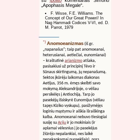
su
Ipolito
komentarais Simono
„Apophasis Megale“.
F. Wisse, F.E. Williams. The
Concept of Our Great Power// In
Nag Hammadi Codices V-VI, ed. D.
M. Parrot, 1979
*)
Anomoeanizmas
(iš gr.
„napanašus“; taip pat anomoeanai,
heterusianai, aetiečiai, eunomianai)
– kraštutinė
arianizmo
atšaka,
pasisakiusi už principinį Tėvo ir
Sūnaus skirtingumą, jų nepanašumą.
Sektos įkūrėju laikomas diakonas
Aetijus, 356 m. ėmęs skelbti savo
mokymą Aleksandrijoje, o vėliau
persikėlęs į Antiochiją. Tarp jo
pasekėjų išsiskyrė Eunomijus (vėliau
tapęs Kiziko vyskupu), pasižymėjęs
loginiu mąstymu ir aiškia išraiškinga
kalba. Anomoeanai nebuvo tiesiogiai
susiję su
Ariju
ir jo mokiniais (ir
aplamai vėlesnius į jo pasekėjus
žiūrėjo nepalankiai, nes laikė
nepakankamai nuosekliais), nors