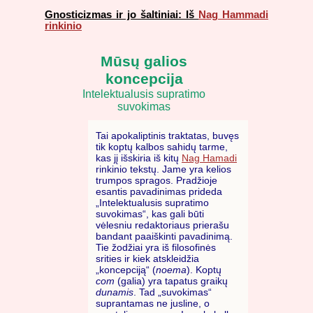
Gnosticizmas ir jo šaltiniai: Iš
Nag Hammadi
rinkinio
Mūsų galios
koncepcija
Intelektualusis supratimo
suvokimas
Tai apokaliptinis traktatas, buvęs
tik koptų kalbos sahidų tarme,
kas jį išskiria iš kitų
Nag Hamadi
rinkinio tekstų. Jame yra kelios
trumpos spragos. Pradžioje
esantis pavadinimas prideda
„Intelektualusis supratimo
suvokimas“, kas gali būti
vėlesniu redaktoriaus prierašu
bandant paaiškinti pavadinimą.
Tie žodžiai yra iš filosofinės
srities ir kiek atskleidžia
„koncepciją“ (
noema
). Koptų
com
(galia) yra tapatus graikų
dunamis
. Tad „suvokimas“
suprantamas ne jusline, o