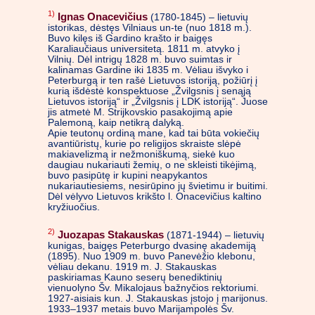
1)
Ignas Onacevičius
(1780-1845) – lietuvių
istorikas, dėstęs Vilniaus un-te (nuo 1818 m.).
Buvo kilęs iš Gardino krašto ir baigęs
Karaliaučiaus universitetą. 1811 m. atvyko į
Vilnių. Dėl intrigų 1828 m. buvo suimtas ir
kalinamas Gardine iki 1835 m. Vėliau išvyko i
Peterburgą ir ten rašė Lietuvos istoriją, požiūrį į
kurią išdėstė konspektuose „Žvilgsnis į senąją
Lietuvos istoriją“ ir „Žvilgsnis į LDK istoriją“. Juose
jis atmetė M. Strijkovskio pasakojimą apie
Palemoną, kaip netikrą dalyką.
Apie teutonų ordiną mane, kad tai būta vokiečių
avantiūristų, kurie po religijos skraiste slėpė
makiavelizmą ir nežmoniškumą, siekė kuo
daugiau nukariauti žemių, o ne skleisti tikėjimą,
buvo pasipūtę ir kupini neapykantos
nukariautiesiems, nesirūpino jų švietimu ir buitimi.
Dėl vėlyvo Lietuvos krikšto l. Onacevičius kaltino
kryžiuočius.
2)
Juozapas Stakauskas
(1871-1944) – lietuvių
kunigas, baigęs Peterburgo dvasinę akademiją
(1895). Nuo 1909 m. buvo Panevėžio klebonu,
vėliau dekanu. 1919 m. J. Stakauskas
paskiriamas Kauno seserų benediktinių
vienuolyno Šv. Mikalojaus bažnyčios rektoriumi.
1927-aisiais kun. J. Stakauskas įstojo į marijonus.
1933–1937 metais buvo Marijampolės Šv.