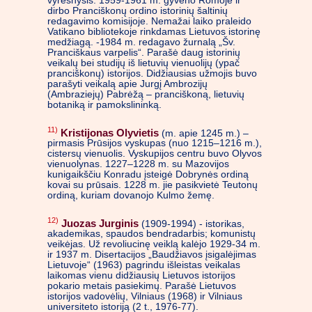
vyresnysis. 1959-1961 m. gyveno Romoje ir
dirbo Pranciškonų ordino istorinių šaltinių
redagavimo komisijoje. Nemažai laiko praleido
Vatikano bibliotekoje rinkdamas Lietuvos istorinę
medžiagą. -1984 m. redagavo žurnalą „Šv.
Pranciškaus varpelis“. Parašė daug istorinių
veikalų bei studijų iš lietuvių vienuolijų (ypač
pranciškonų) istorijos. Didžiausias užmojis buvo
parašyti veikalą apie Jurgį Ambrozijų
(Ambraziejų) Pabrėžą – pranciškoną, lietuvių
botaniką ir pamokslininką.
11)
Kristijonas Olyvietis
(m. apie 1245 m.) –
pirmasis Prūsijos vyskupas (nuo 1215–1216 m.),
cistersų vienuolis. Vyskupijos centru buvo Olyvos
vienuolynas. 1227–1228 m. su Mazovijos
kunigaikščiu Konradu įsteigė Dobrynės ordiną
kovai su prūsais. 1228 m. jie pasikvietė Teutonų
ordiną, kuriam dovanojo Kulmo žemę.
12)
Juozas Jurginis
(1909-1994) - istorikas,
akademikas, spaudos bendradarbis; komunistų
veikėjas. Už revoliucinę veiklą kalėjo 1929-34 m.
ir 1937 m. Disertacijos „Baudžiavos įsigalėjimas
Lietuvoje“ (1963) pagrindu išleistas veikalas
laikomas vienu didžiausių Lietuvos istorijos
pokario metais pasiekimų. Parašė Lietuvos
istorijos vadovėlių, Vilniaus (1968) ir Vilniaus
universiteto istoriją (2 t., 1976-77).