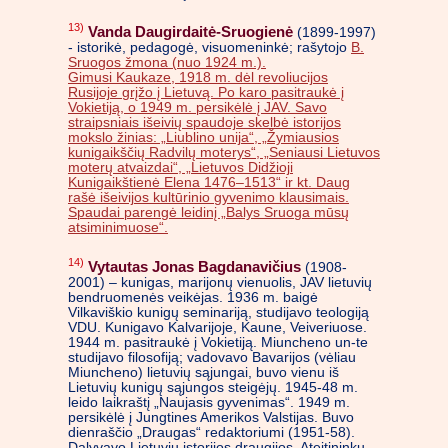
13)
Vanda Daugirdaitė-Sruogienė
(1899-1997)
- istorikė, pedagogė, visuomeninkė; rašytojo
B.
Sruogos žmona (nuo 1924 m.).
Gimusi Kaukaze, 1918 m. dėl revoliucijos
Rusijoje grįžo į Lietuvą. Po karo pasitraukė į
Vokietiją, o 1949 m. persikėlė į JAV. Savo
straipsniais išeivių spaudoje skelbė istorijos
mokslo žinias: „Liublino unija“, „Žymiausios
kunigaikščių Radvilų moterys“, „Seniausi Lietuvos
moterų atvaizdai“, „Lietuvos Didžioji
Kunigaikštienė Elena 1476–1513“ ir kt. Daug
rašė išeivijos kultūrinio gyvenimo klausimais.
Spaudai parengė leidinį „Balys Sruoga mūsų
atsiminimuose“.
14)
Vytautas Jonas Bagdanavičius
(1908-
2001) – kunigas, marijonų vienuolis, JAV lietuvių
bendruomenės veikėjas. 1936 m. baigė
Vilkaviškio kunigų seminariją, studijavo teologiją
VDU. Kunigavo Kalvarijoje, Kaune, Veiveriuose.
1944 m. pasitraukė į Vokietiją. Miuncheno un-te
studijavo filosofiją; vadovavo Bavarijos (vėliau
Miuncheno) lietuvių sąjungai, buvo vienu iš
Lietuvių kunigų sąjungos steigėjų. 1945-48 m.
leido laikraštį „Naujasis gyvenimas“. 1949 m.
persikėlė į Jungtines Amerikos Valstijas. Buvo
dienraščio „Draugas“ redaktoriumi (1951-58).
Dalyvavo Lietuvių istorijos draugijos, Ateitininkų