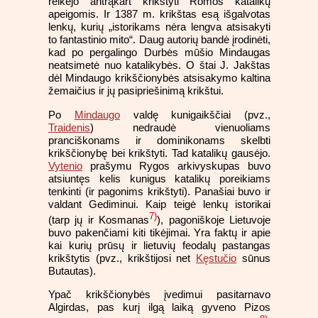
reikėjo antrąkart krikštyti Romos katalikų
apeigomis. Ir 1387 m. krikštas esą išgalvotas
lenkų, kurių „istorikams nėra lengva atsisakyti
to fantastinio mito“. Daug autorių bandė įrodinėti,
kad po pergalingo Durbės mūšio Mindaugas
neatsimetė nuo katalikybės. O štai J. Jakštas
dėl Mindaugo krikščionybės atsisakymo kaltina
žemaičius ir jų pasipriešinimą krikštui.
Po
Mindaugo
valdę kunigaikščiai (pvz.,
Traidenis
) nedraudė vienuoliams
pranciškonams ir dominikonams skelbti
krikščionybę bei krikštyti. Tad katalikų gausėjo.
Vytenio
prašymu Rygos arkivyskupas buvo
atsiuntęs kelis kunigus katalikų poreikiams
tenkinti (ir pagonims krikštyti). Panašiai buvo ir
valdant Gediminui. Kaip teigė lenkų istorikai
7)
(tarp jų ir Kosmanas
), pagoniškoje Lietuvoje
buvo pakenčiami kiti tikėjimai. Yra faktų ir apie
kai kurių prūsų ir lietuvių feodalų pastangas
krikštytis (pvz., krikštijosi net
Kęstučio
sūnus
Butautas).
Ypač krikščionybės įvedimui pasitarnavo
Algirdas, pas kurį ilgą laiką gyveno Pizos