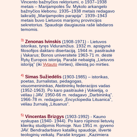
Vincento bažnyčios rektoriumi, o 1937–1938
metais – Marijampolės Šv. Mykolo arkangelo
bažnyčios klebonu. 1935–1938 metais redagavo
laikraštį „Marijampolės parapija“. 1939–1943
metais buvo Lietuvos marijonų provincijos
sekretorius. Spaudoje daugiausia rašė labdaros
temomis.
3)
Zenonas Ivinskis
(1908-1971) - Lietuvos
istorikas, tyręs Viduramžius. 1932 m. apsigynė
filosofijos daktaro disertaciją. 1944 m. pasitraukė
į Vakarus; Bonos universitete 1963-71 m. dėstė
Rytų Europos istoriją. Parašė nebaigtą „Lietuvos
istoriją“ (iki
Vytauto
mirties), išleistą po mirties.
4)
Simas Sužiedėlis
(1903-1985) – istorikas,
poetas, žurnalistas, pedagogas,
visuomenininkas, Ateitininkų federacijos vadas
(1952-1963). Po karo pasitraukė į Vokietiją, o
vėliau į JAV. 1950-66 m. redagavo „Darbininką“.
1966-78 m. redagavo „Encyclopedia Lituanica“,
vėliau žurnalą „Lituanus“.
5)
Vincentas Brizgys
(1903-1992) - Kauno
vyskupas (1940- 1944). Po karo rūpinosi lietuvių
klierikų studijomis Romoje. Nuo 1951 m. gyveno
JAV. Bendradarbiavo katalikų spaudoje, išvertė
teologinių veikalų. Parašė knygas: „Kazimiera