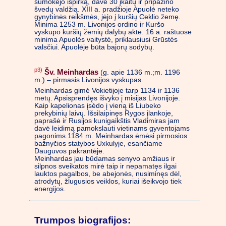
sumokėjo išpirką, davė 30 įkaitų ir pripažino
švedų valdžią. XIII a. pradžioje Apuolė neteko
gynybinės reikšmės, įėjo į kuršių Ceklio žemę.
Minima 1253 m. Livonijos ordino ir Kuršo
vyskupo kuršių žemių dalybų akte. 16 a. raštuose
minima Apuolės vaitystė, priklausiusi Grūstės
valsčiui. Apuolėje būta bajorų sodybų.
p3)
Šv. Meinhardas
(g. apie 1136 m.;m. 1196
m.) – pirmasis Livonijos vyskupas.
Meinhardas gimė Vokietijoje tarp 1134 ir 1136
metų. Apsisprendęs išvyko į misijas Livonijoje.
Kaip kapelionas įsėdo į vieną iš Liubeko
prekybinių laivų. Išsilaipinęs Rygos įlankoje,
paprašė ir Rusijos kunigaikštis Vladimiras jam
davė leidimą pamokslauti vietinams gyventojams
pagonims.1184 m. Meinhardas ėmėsi pirmosios
bažnyčios statybos Uxkulyje, esančiame
Dauguvos pakrantėje.
Meinhardas jau būdamas senyvo amžiaus ir
silpnos sveikatos mirė taip ir nepamatęs ilgai
lauktos pagalbos, be abejonės, nusiminęs dėl,
atrodytų, žlugusios veiklos, kuriai išeikvojo tiek
energijos.
Trumpos biografijos: