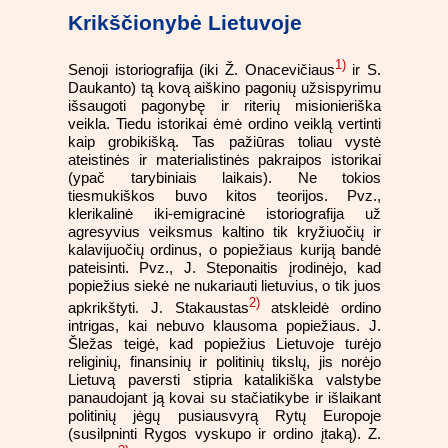
Krikščionybė Lietuvoje
1)
Senoji istoriografija (iki Ž. Onacevičiaus
ir S.
Daukanto) tą kovą aiškino pagonių užsispyrimu
išsaugoti pagonybę ir riterių misionieriška
veikla. Tiedu istorikai ėmė ordino veiklą vertinti
kaip grobikišką. Tas pažiūras toliau vystė
ateistinės ir materialistinės pakraipos istorikai
(ypač tarybiniais laikais). Ne tokios
tiesmukiškos buvo kitos teorijos. Pvz.,
klerikalinė iki-emigracinė istoriografija už
agresyvius veiksmus kaltino tik kryžiuočių ir
kalavijuočių ordinus, o popiežiaus kuriją bandė
pateisinti. Pvz., J. Steponaitis įrodinėjo, kad
popiežius siekė ne nukariauti lietuvius, o tik juos
2)
apkrikštyti. J. Stakaustas
atskleidė ordino
intrigas, kai nebuvo klausoma popiežiaus. J.
Šležas teigė, kad popiežius Lietuvoje turėjo
religinių, finansinių ir politinių tikslų, jis norėjo
Lietuvą paversti stipria katalikiška valstybe
panaudojant ją kovai su stačiatikybe ir išlaikant
politinių jėgų pusiausvyrą Rytų Europoje
(susilpninti Rygos vyskupo ir ordino įtaką). Z.