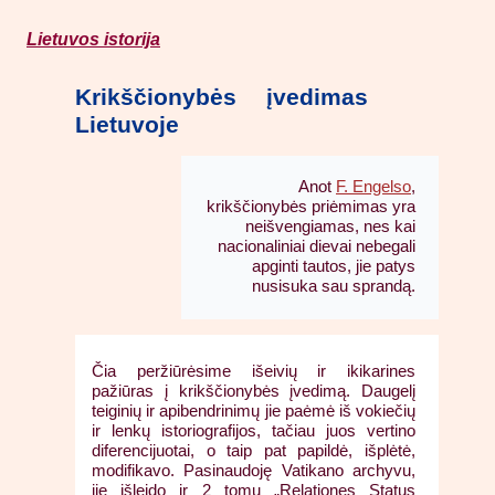
Lietuvos istorija
Krikščionybės įvedimas
Lietuvoje
Anot
F. Engelso
,
krikščionybės priėmimas yra
neišvengiamas, nes kai
nacionaliniai dievai nebegali
apginti tautos, jie patys
nusisuka sau sprandą.
Čia peržiūrėsime išeivių ir ikikarines
pažiūras į krikščionybės įvedimą. Daugelį
teiginių ir apibendrinimų jie paėmė iš vokiečių
ir lenkų istoriografijos, tačiau juos vertino
diferencijuotai, o taip pat papildė, išplėtė,
modifikavo. Pasinaudoję Vatikano archyvu,
jie išleido ir 2 tomų „Relationes Status