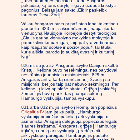
„Tavo nuodėmės atleistos.“ Tada Ansgaras
paklausė, ką turįs daryti, ir gavo užduotį krikštyti
pagonius. Balsas jam sakė: „Eik ir paskelbk
tautoms Dievo Žodį.“
Vėliau Ansgaras buvo pripažintas labai talentingu
jaunuoliu. 823 m. jis išsiunčiamas į naujai įkurtą
vienuolyną Naujojoje Korbėjoje dėstyti teologijos.
„Čia jis gauna vienuolyno mokyklos mokytojo ir
pamokslininko pareigas, taip pat yra vertinamas
kaip
magister scolae
ir
doctor populi
, tai titulai,
kurie aiškiai parodo jo aukštą dvasinį ir kultūrinį
lygį.“
826 m. su juo šv. Ansgaras išvyko Danijon skelbti
Kristų.“ Kelionė buvo nesėkminga, nes palydovai
nesirūpino jaunaisiais misionieriais. 829 m.
Ansgaras antrą kartą siunčiamas į Švediją su
misijomis, bet jos taip pat nebuvo sėkmingos. Per
kelionę jų laivą apiplėšė piratai. Grįžęs į vokiečių
žemes, jis buvo paskirtas į naujai sukurtą
Hamburgo vyskupiją, tampa vyskupu.
831 arba 832 m. jis išvyko į Romą, ten popiežius
Grigalius IV
jam įteikė palijų. „Hamburgo
vyskupiją popiežius pakelia į arkivyskupiją, o
asmeniškai Ansgarą deleguoja popiežiaus legatu
šiaurės kraštams.“ Ansgaras, grįžęs į Hamburgą
ir įkūręs naują arkivyskupiją, pradėjo eiti
arkivyskupo pareigas. Hamburge jis pastatė