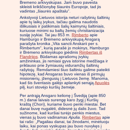
Bremeno arkivyskupas. Jam buvo pavesta
skleisti krikščionybę šiaurės Europoje, tad jis
vadintas „šiaurės apaštalu“.
Ankstyvoji Lietuvos istorija neturi rašytinių šaltinių
apie tų laikų įvykus, tačiau galima naudotis
išlikusiais ir patikimais šalių kaimynių šaltiniais,
kuriuose minimi su baltų žemių christianizacija
susiję įvykiai. Tai jau 853 m.
Rimberto
apie
Hamburgo ir Brėmeno arkivyskupą Ansgarą
parašyta kronika „Vita sancti Anskarii per s.
Rimbertum“, kurią parašė jo mokinys, Hamburgo
ir Brėmeno arkivyskupo įpėdinis
Rimbertas iš
Flandrijos
. Būdamas aprašomų įvykių
amžininkas, jis remiasi gyva istorine medžiaga ir
priklauso prie žymiausių viduramžių šaltinių
rašytojų. Remdamiesi šiuo šaltiniu galime pateikti
hipotezę, kad Ansgaras buvo vienas iš pirmųjų
misionierių, įžengusių į Lietuvos žemę. Manoma,
kad šis šventasis galėjo aplankyti senąją
Apuolės
pilį, kuri stovėjo kuršių žemėje.
Per antrąją Ansgaro kelionę į Švediją (apie 850
m.) danai laivais surengę karo žygį į Kuršių
kraštą (Chori), kuriame buvo penki miestai. Bet
danai buvę nugalėti, didesnė jų dalis žuvo. Tad
sužinome, kad kuršiai turėjo penkis miestus,
vienas jų buvo vadinamas
Apulia
.
Rimbertas
apie
tai rašo: „Pagaliau danai, tai žinodami, minėtuoju
laiku, kai ponas vyskupas jau buvo nuvykęs į