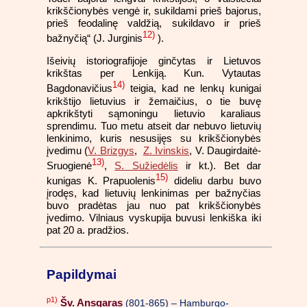
krikščionybės vengė ir, sukildami prieš bajorus,
prieš feodalinę valdžią, sukildavo ir prieš
12)
bažnyčią“ (J. Jurginis
).
Išeivių istoriografijoje ginčytas ir Lietuvos
krikštas per Lenkiją. Kun. Vytautas
14)
Bagdonavičius
teigia, kad ne lenkų kunigai
krikštijo lietuvius ir žemaičius, o tie buvę
apkrikštyti sąmoningu lietuvio karaliaus
sprendimu. Tuo metu atseit dar nebuvo lietuvių
lenkinimo, kuris nesusijęs su krikščionybės
įvedimu (
V. Brizgys
,
Z. Ivinskis
, V. Daugirdaitė-
13)
Sruogienė
,
S. Sužiedėlis
ir kt.). Bet dar
15)
kunigas K. Prapuolenis
dideliu darbu buvo
įrodęs, kad lietuvių lenkinimas per bažnyčias
buvo pradėtas jau nuo pat krikščionybės
įvedimo. Vilniaus vyskupija buvusi lenkiška iki
pat 20 a. pradžios.
Papildymai
p1)
Šv. Ansgaras
(801-865) – Hamburgo-