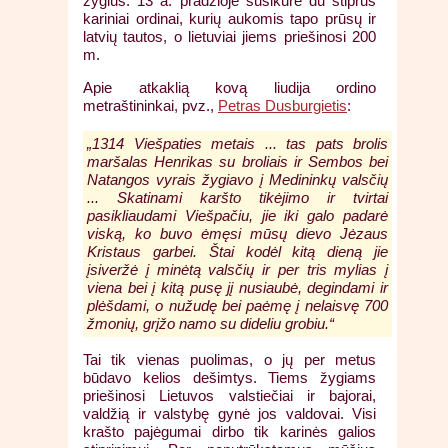
žygius. 13 a. pradžioje susikūrė du stiprūs
kariniai ordinai, kurių aukomis tapo prūsų ir
latvių tautos, o lietuviai jiems priešinosi 200
m.
Apie atkaklią kovą liudija ordino
metraštininkai, pvz.,
Petras Dusburgietis
:
„1314 Viešpaties metais ... tas pats brolis
maršalas Henrikas su broliais ir Sembos bei
Natangos vyrais žygiavo į Medininkų valsčių
... Skatinami karšto tikėjimo ir tvirtai
pasikliaudami Viešpačiu, jie iki galo padarė
viską, ko buvo ėmęsi mūsų dievo Jėzaus
Kristaus garbei. Štai kodėl kitą dieną jie
įsiveržė į minėtą valsčių ir per tris mylias į
viena bei į kitą pusę jį nusiaubė, degindami ir
plėšdami, o nužudę bei paėmę į nelaisvę 700
žmonių, grįžo namo su dideliu grobiu.“
Tai tik vienas puolimas, o jų per metus
būdavo kelios dešimtys. Tiems žygiams
priešinosi Lietuvos valstiečiai ir bajorai,
valdžią ir valstybę gynė jos valdovai. Visi
krašto pajėgumai dirbo tik karinės galios