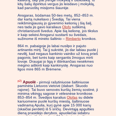
katedrą, taip pat įrengė mokyklą ir biblioteką. Iš
kitų šalių išpirktus vergus jis leisdavo į mokyklą,
kad paruoštų misijoms šiaurėje.
Ansgaras, būdamas 50-ties metų, 852–853 m.
dar kartą nukeliavo į Švediją. Tai viena
reikšmingiausių jo gyvenimo kelionių į šią šalį,
nes tada jis gavo karaliaus
Olofo
sutikimą
christianizuoti švedus. Apie šią kelionę, jos tikslus
ir kaip sekėsi Ansgarui susitarti su švedais,
sužinome iš minėto šaltinio –
Rimberto
kronikos.
864 m. pabaigoje jis labai nusilpo ir pajuto
artinantis mirtį. Tai jį sukrėtė, jis dar labiau puolė į
neviltį, kad negaus kankinio vainiko už kovą prieš
pagonis, bet turės kaip sergantis žmogus mirti
lovoje. Draugai jo ligą ir ištinkančias nesėkmes
mėgino aiškinti kaip kankinystę. Ansgaras nuo
ligos mirė 865 m Brėmene.
p2)
Apuolė
- pirmoji rašytiniuose šaltiniuose
paminėta Lietuvos vietovė (dabart. Skuodo
rajone). Tai buvo senovės kuršių žemių sostinė, ji
minima vikingų sagose ir vėlesnėse kronikose.
853–854 m. Švedijos karalius
Olofas
su didele
kariuomene puolė kuršių miestą, šaltiniuose
vadinamą Apulia, kurį gynė apie 15 000 karių
(skaičiai perdėti) iš 5 sričių. Devintąją apgulties
dieną prasidėjo derybos, apuoliečiai sidabru