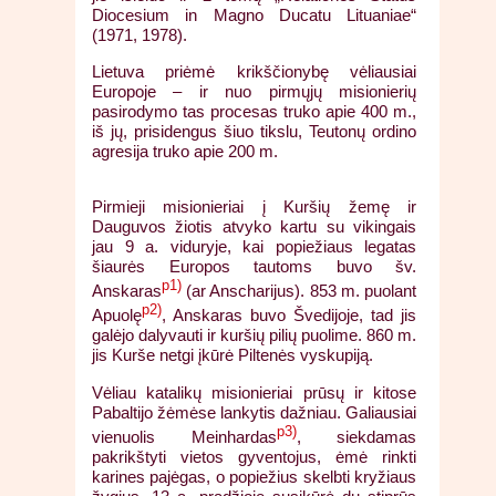
Diocesium in Magno Ducatu Lituaniae“
(1971, 1978).
Lietuva priėmė krikščionybę vėliausiai
Europoje – ir nuo pirmųjų misionierių
pasirodymo tas procesas truko apie 400 m.,
iš jų, prisidengus šiuo tikslu, Teutonų ordino
agresija truko apie 200 m.
Pirmieji misionieriai į Kuršių žemę ir
Dauguvos žiotis atvyko kartu su vikingais
jau 9 a. viduryje, kai popiežiaus legatas
šiaurės Europos tautoms buvo šv.
p1)
Anskaras
(ar Anscharijus). 853 m. puolant
p2)
Apuolę
, Anskaras buvo Švedijoje, tad jis
galėjo dalyvauti ir kuršių pilių puolime. 860 m.
jis Kurše netgi įkūrė Piltenės vyskupiją.
Vėliau katalikų misionieriai prūsų ir kitose
Pabaltijo žėmėse lankytis dažniau. Galiausiai
p3)
vienuolis Meinhardas
, siekdamas
pakrikštyti vietos gyventojus, ėmė rinkti
karines pajėgas, o popiežius skelbti kryžiaus