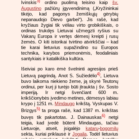
3)
Ivinskis
ordino puolimą teisino kaip
šv.
Augustino
pažiūrų įgyvendinimą („Kryžininkai
tikėjo, kad pagonys žemiškųjų gėrybių
nepanaudojo Dievo garbei“). Jis rašė, kad
kryžiaus žygiai tik vėliau virto grobikiškais, o
ordinas trukdęs Lietuvai užmegzti ryšius su
Vakarų Europa ir vertęs dėmesį kreipti į rusų
žemės. O kiti istorikai tvirtino atvirkščiai – kad
tie karai lietuvius supažindino su Europos
technika, karybos priemonėmis, feodaliniais
santykiais ir katalikiška kultūra.
Išeiviai po karo ėmė švelninti agresijos prieš
4)
Lietuvą pagrindą. Anot S. Sužiedėlio
, Lietuva
buvo laikoma niekieno žeme, ją skyrė Teutonų
ordinui, per kurį ji turėjo būti įtraukta į šv. Sosto
imperiją. Ir netgi švenčiant 600 m.
krikščionybės įvedimo metines, dėmesys labiau
krypo į 1251 m.
Mindaugo
krikštą. Vyskupas V.
5)
Brizgys
ta proga rašė, kad 1387 m. krikštas
6)
buvęs tik pakartotas. J. Dainauskas
netgi
teigia, kad įvedė būtent Mindaugas, tačiau
Lietuvoje, atseit, įsigalėjo
katarų
-
bogomilų
sekta, kuriai priklausė ir
Jogaila
. Todėl lietuvius