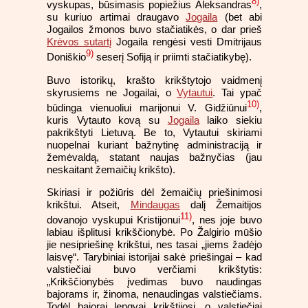
8)
vyskupas, būsimasis popiežius Aleksandras
,
su kuriuo artimai draugavo
Jogaila
(bet abi
Jogailos žmonos buvo stačiatikės, o dar prieš
Krėvos sutartį
Jogaila rengėsi vesti Dmitrijaus
9)
Doniškio
seserį Sofiją ir priimti stačiatikybę).
Buvo istorikų, krašto krikštytojo vaidmenį
skyrusiems ne Jogailai, o
Vytautui
. Tai ypač
10)
būdinga vienuoliui marijonui V. Gidžiūnui
,
kuris Vytauto kovą su
Jogaila
laiko siekiu
pakrikštyti Lietuvą. Be to, Vytautui skiriami
nuopelnai kuriant bažnytinę administraciją ir
žemėvaldą, statant naujas bažnyčias (jau
neskaitant žemaičių krikšto).
Skiriasi ir požiūris dėl žemaičių priešinimosi
krikštui. Atseit,
Mindaugas
dalį Žemaitijos
11)
dovanojo vyskupui Kristijonui
, nes joje buvo
labiau išplitusi krikščionybė. Po Žalgirio mūšio
jie nesipriešinę krikštui, nes tasai „jiems žadėjo
laisvę“. Tarybiniai istorijai sakė priešingai – kad
valstiečiai buvo verčiami krikštytis:
„Krikščionybės įvedimas buvo naudingas
bajorams ir, žinoma, nenaudingas valstiečiams.
Todėl bajorai lengvai krikštijosi, o valstiečiai