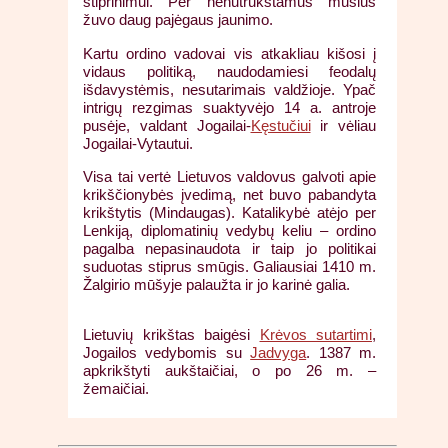
stiprinimui. Per nenutrūkstamus mūšius
žuvo daug pajėgaus jaunimo.
Kartu ordino vadovai vis atkakliau kišosi į
vidaus politiką, naudodamiesi feodalų
išdavystėmis, nesutarimais valdžioje. Ypač
intrigų rezgimas suaktyvėjo 14 a. antroje
pusėje, valdant Jogailai-
Kęstučiui
ir vėliau
Jogailai-Vytautui.
Visa tai vertė Lietuvos valdovus galvoti apie
krikščionybės įvedimą, net buvo pabandyta
krikštytis (Mindaugas). Katalikybė atėjo per
Lenkiją, diplomatinių vedybų keliu – ordino
pagalba nepasinaudota ir taip jo politikai
suduotas stiprus smūgis. Galiausiai 1410 m.
Žalgirio mūšyje palaužta ir jo karinė galia.
Lietuvių krikštas baigėsi
Krėvos sutartimi
,
Jogailos vedybomis su
Jadvyga
. 1387 m.
apkrikštyti aukštaičiai, o po 26 m. –
žemaičiai.