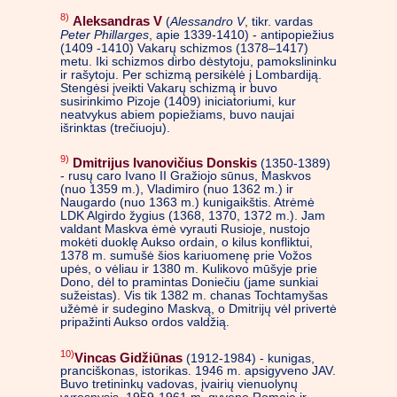
8)
Aleksandras V
(
Alessandro V
, tikr. vardas
Peter Phillarges
, apie 1339-1410) - antipopiežius
(1409 -1410) Vakarų schizmos (1378–1417)
metu. Iki schizmos dirbo dėstytoju, pamokslininku
ir rašytoju. Per schizmą persikėlė į Lombardiją.
Stengėsi įveikti Vakarų schizmą ir buvo
susirinkimo Pizoje (1409) iniciatoriumi, kur
neatvykus abiem popiežiams, buvo naujai
išrinktas (trečiuoju).
9)
Dmitrijus Ivanovičius Donskis
(1350-1389)
- rusų caro Ivano II Gražiojo sūnus, Maskvos
(nuo 1359 m.), Vladimiro (nuo 1362 m.) ir
Naugardo (nuo 1363 m.) kunigaikštis. Atrėmė
LDK Algirdo žygius (1368, 1370, 1372 m.). Jam
valdant Maskva ėmė vyrauti Rusioje, nustojo
mokėti duoklę Aukso ordain, o kilus konfliktui,
1378 m. sumušė šios kariuomenę prie Vožos
upės, o vėliau ir 1380 m. Kulikovo mūšyje prie
Dono, dėl to pramintas Doniečiu (jame sunkiai
sužeistas). Vis tik 1382 m. chanas Tochtamyšas
užėmė ir sudegino Maskvą, o Dmitrijų vėl privertė
pripažinti Aukso ordos valdžią.
10)
Vincas Gidžiūnas
(1912-1984) - kunigas,
pranciškonas, istorikas. 1946 m. apsigyveno JAV.
Buvo tretininkų vadovas, įvairių vienuolynų