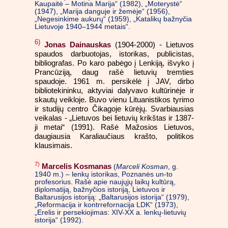
Kaupaitė – Motina Marija“ (1982), „Moterystė“
(1947), „Marija danguje ir žemėje“ (1956),
„Negesinkime aukurų“ (1959), „Katalikų bažnyčia
Lietuvoje 1940–1944 metais“.
6)
(1904-2000) - Lietuvos
Jonas Dainauskas
spaudos darbuotojas, istorikas, publicistas,
bibliografas. Po karo pabėgo į Lenkiją, išvyko į
Prancūziją, daug rašė lietuvių tremties
spaudoje. 1961 m. persikėlė į JAV, dirbo
bibliotekininku, aktyviai dalyvavo kultūrinėje ir
skautų veikloje. Buvo vienu Lituanistikos tyrimo
ir studijų centro Čikagoje kūrėjų. Svarbiausias
veikalas - „Lietuvos bei lietuvių krikštas ir 1387-
ji metai“ (1991). Rašė Mažosios Lietuvos,
daugiausia Karaliaučiaus krašto, politikos
klausimais.
7)
Marcelis Kosmanas
(
Marceli Kosman
, g.
1940 m.) – lenkų istorikas, Poznanės un-to
profesorius. Rašė apie naujųjų laikų kultūrą,
diplomatiją, bažnyčios istoriją, Lietuvos ir
Baltarusijos istoriją: „Baltarusijos istorija“ (1979),
„Reformacija ir kontrrefornacija LDK“ (1973),
„Erelis ir persekiojimas: XIV-XX a. lenkų-lietuvių
istorija“ (1992).