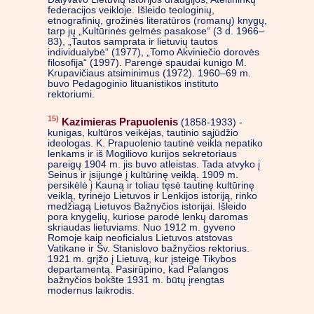
federacijos veikloje. Išleido teologinių,
etnografinių, grožinės literatūros (romanų) knygų,
tarp jų „Kultūrinės gelmės pasakose“ (3 d. 1966–
83), „Tautos samprata ir lietuvių tautos
individualybė“ (1977), „Tomo Akviniečio dorovės
filosofija“ (1997). Parengė spaudai kunigo M.
Krupavičiaus atsiminimus (1972). 1960–69 m.
buvo Pedagoginio lituanistikos instituto
rektoriumi.
15)
Kazimieras Prapuolenis
(1858-1933) -
kunigas, kultūros veikėjas, tautinio sąjūdžio
ideologas. K. Prapuolenio tautinė veikla nepatiko
lenkams ir iš Mogiliovo kurijos sekretoriaus
pareigų 1904 m. jis buvo atleistas. Tada atvyko į
Seinus ir įsijungė į kultūrinę veiklą. 1909 m.
persikėlė į Kauną ir toliau tęsė tautinę kultūrinę
veiklą, tyrinėjo Lietuvos ir Lenkijos istoriją, rinko
medžiagą Lietuvos Bažnyčios istorijai. Išleido
pora knygelių, kuriose parodė lenkų daromas
skriaudas lietuviams. Nuo 1912 m. gyveno
Romoje kaip neoficialus Lietuvos atstovas
Vatikane ir Šv. Stanislovo bažnyčios rektorius.
1921 m. grįžo į Lietuvą, kur įsteigė Tikybos
departamentą. Pasirūpino, kad Palangos
bažnyčios bokšte 1931 m. būtų įrengtas
modernus laikrodis.