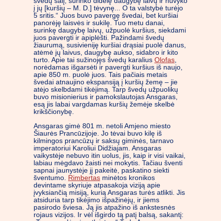
švedų šalį, surinko didelę daugybę laivų ir nuvyko
į jų [kuršių – M. D.] tėvynę... O ta valstybė turėjo
5 sritis.“ Juos buvo pavergę švedai, bet kuršiai
panorėję laisvės ir sukilę. Tuo metu danai,
surinkę daugybę laivų, užpuolė kuršius, siekdami
juos pavergti ir apiplėšti. Pažindami švedų
žiaurumą, susivieniję kuršiai drąsiai puolė danus,
atėmė jų laivus, daugybę aukso, sidabro ir kito
turto. Apie tai sužinojęs švedų karalius
Olofas
,
norėdamas išgarsėti ir pavergti kuršius iš naujo,
apie 850 m. puolė juos. Tais pačiais metais
švedai atnaujino ekspansiją į kuršių žemę – jie
atėjo skelbdami tikėjimą. Tarp švedų užpuolikų
buvo misionierius ir pamokslautojas Ansgaras,
esą jis labai vargdamas kuršių žemėje skelbė
krikščionybę.
Ansgaras gimė 801 m. netoli Amjeno miesto
Šiaurės Prancūzijoje. Jo tėvai buvo kilę iš
kilmingos prancūzų ir saksų giminės, tarnavo
imperatoriui Karoliui Didžiajam. Ansgaras
vaikystėje nebuvo itin uolus, jis, kaip ir visi vaikai,
labiau mėgdavo žaisti nei mokytis. Tačiau šventi
sapnai jaunystėje jį pakeitė, paskatino siekti
šventumo.
Rimbertas
minėtos kronikos
devintame skyriuje atpasakoja viziją apie
įvyksiančią misiją, kurią Ansgaras turės atlikti. Jis
atsiduria tarp tikėjimo išpažinėjų, ir jiems
pasirodo šviesa. Ją jis atpažino iš ankstesnės
rojaus vizijos. Ir vėl išgirdo tą patį balsą, sakantį: