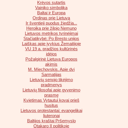
Krėvos sutartis
Vainiko simbolika
Baltai ir Europa
Ordinas prie Lietuvą
Ir šventieji puodus žiedžia...
Heroika prie žilojo Nemuno
Lietuvos metrikos tyrinėjimai
Stačiatikybė: Po Bresto unijos
Laiškas apie įvykius Žemaitijoje
VU 19 a. pradžios kultūrinės
idėjos
Požalgirinė Lietuva Europos
akimis
M. Miechovskis. Apie dvi
Sarmatijas
Lietuvių senojo tikėjimo
pradmenys
Lietuvių filosofai apie gyvenimo
prasmę
Kvietimas Vytautui kovai prieš
husitus
Lietuvos protestantai: evangelikai
liuteronai
Baltijos kraštai Pršemyslo
Otakaro II politikoje