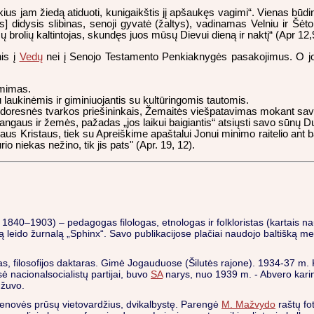
ius jam žiedą atiduoti, kunigaikštis jį apšaukęs vagimi“. Vienas būdin
] didysis slibinas, senoji gyvatė (žaltys), vadinamas Velniu ir Šėt
ų brolių kaltintojas, skundęs juos mūsų Dievui dieną ir naktį“ (Apr 12,
is į
Vedų
nei į Senojo Testamento Penkiaknygės pasakojimus. O jo tu
imimas.
laukinėmis ir giminiuojantis su kultūringomis tautomis.
doresnės tvarkos priešininkais, Žemaitės viešpatavimas mokant savo 
ngaus ir žemės, pažadas „jos laikui baigiantis“ atsiųsti savo sūnų D
us Kristaus, tiek su Apreiškime apaštalui Jonui minimo raitelio ant ba
o niekas nežino, tik jis pats" (Apr. 19, 12).
, 1840–1903) – pedagogas filologas, etnologas ir folkloristas (kartais n
ą leido žurnalą „Sphinx“. Savo publikacijose plačiai naudojo baltišką m
tas, filosofijos daktaras. Gimė Jogauduose (Šilutės rajone). 1934-37 m
ė nacionalsocialistų partijai, buvo
SA
narys, nuo 1939 m. - Abvero karin
 žuvo.
s, senovės prūsų vietovardžius, dvikalbystę. Parengė
M. Mažvydo
raštų fot