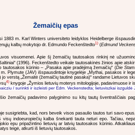
Žemaičių epas
 1883 m. Karl Winters universiteto leidyklos Heidelberge išspausdin
1)
o senųjų kalbų mokytojo dr. Edmundo Feckenštedto
(
Edmund Veckens
tuvos visuomenei. Apie šį žemaičių tautosakos rinkinį nė užuomin
jos šaltiniai“ (1996). Feckenštedto veikale tautosakinės žinios apie a
ikto tautosakos kūrinio – „Pasaka apie pradėjimą žemaičių“ (
Die Stam
7 m. Plymute (JAV) išspausdintoje knygelėje „Mythai, pasakos ir leg
) jo verstą „Žemaitė (žemaičių tautinė pasaka)“ randame Lietuvos
sk
4)
nysų
knygoje „Žymios lietuvių moterys mitologijoje, padavimuose ir ist
ziu / surinkti ir iszleisti per Edm. Veckenstedta; lietuviszkai iszguldė 
) šio žemaičių padavimo palyginimo su kitų tautų šventraščiais pag
ioje susigriebta, kad, nors beveik visos pasaulio tautos turi savo epus
iš visų indoeuropiečių kalba šnekanti tauta neturi epo. Tačiau, nepa
kio epu pripažintino lietuvių ar latvių tautosakos kūrinio. Atkakliausi
patys teigė, atkurti iš lietuvių tautosakos.