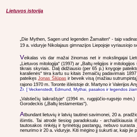
Lietuvos istorija
„Die Mythen, Sagen und legenden Žamaiten“ - taip vadinasi
19 a. viduryje Nikolajaus gimnazijos Liepojoje vyriausioj
V
eikalas vis dar mažai žinomas net ir mokslingajai Lie
„Lietuvos mitologija“ (1997) ar „Baltų religijos ir mitologi
tikrais skyriais. Dalį didžiausio (per 65 p.) knygoje pate
karalienės“ tėra kartu su kitais žemaičių padavimais 189
pateikęs
Jonas Šliūpas
ir beveik visą (mažiau sutrumpintą
rajono 1970 m. Toronte išleistoje dr. Martyno ir Valerijos A
Žr. [ Veckenstedt, Edmund, Mythai, pasakos ir legendos żiamaic
„Valstiečių laikraštyje“ (1994 m. rugpjūčio-rugsėjo mėn.
Gorodeckis („Baltų testamentas“).
A
tbundant lietuvių ir latvių tautinei savimonei, 20 a. pradž
išimtis. Tai atrodė tiesiog paradoksalu - archaiškiausia 
tautosakos rinkėjų ir tyrinėtojų pastangų, nebuvo surasta jo
nenurimo ir 20 a. viduryje. Kiti mėgino jį sukurti ar, kaip jie 