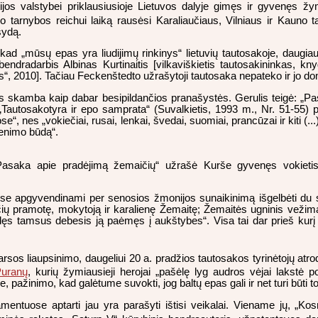
ijos valstybei priklausiusioje Lietuvos dalyje gimęs ir gyvenęs ž
nuo tarnybos reichui laiką rausėsi Karaliaučiaus, Vilniaus ir Kauno
šydą.
 kad „mūsų epas yra liudijimų rinkinys“ lietuvių tautosakoje, daugia
ndradarbis Albinas Kurtinaitis [vilkaviškietis tautosakininkas, knyg
os“, 2010]. Tačiau Feckenštedto užrašytoji tautosaka nepateko ir jo d
gos skamba kaip dabar besipildančios pranašystės. Gerulis teigė: „Pa
 „Tautosakotyra ir epo samprata“ (Suvalkietis, 1993 m., Nr. 51-55) pa
“, nes „vokiečiai, rusai, lenkai, švedai, suomiai, prancūzai ir kiti (.
venimo būdą“.
 „Pasaka apie pradėjimą žemaičių“ užrašė Kurše gyvenęs vokieti
ose apgyvendinami per senosios žmonijos sunaikinimą išgelbėti du sk
 pramotę, mokytoją ir karalienę Žemaitę; Žemaitės ugninis vežimas, k
eidęs tamsus debesis ją paėmęs į aukštybes“. Visa tai dar prieš kurį 
rsos liaupsinimo, daugeliui 20 a. pradžios tautosakos tyrinėtojų atrod
uranų
, kurių žymiausieji herojai „pašėlę lyg audros vėjai lakstė
ažinimo, kad galėtume suvokti, jog baltų epas gali ir net turi būti to
uose aptarti jau yra parašyti ištisi veikalai. Viename jų, „Kosmi