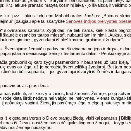
inės raketos „Saturn V“ kūrybinis bendraautoris, užpatentavęs da
. Kr.), atkūrė pranašo matytą kosminį laivą - jo išvaizdą ir veikimo p
prasti ir, pvz., tokius indų epo Mahabharatos žodžius: „Bhimas skri
ėjimui“ (daugiau apie tai skaitykite
Senovės Indijos oreivystės prieša
“ šlovinamas karalaitis Zygfridas, ne tiek narsa, kiek klasta pagrob
li šiaurėje esančios tautos miestą“, nubaudžiami mirtimi. „Auksu, sida
ip laukinės giminės, gyvendami iš plėšikavimo, grobimo ir žudymo“.
s. Šventajame žemaičių padavime šlovinama ne jėga ir drąsa, o dora ir
 pripažįstama seniausiąja Senojo Testamento dalimi - Penkiaknyge ar 
 pačią grobuoniškų karo žygių pasmerkimo ir bausmės už juos idėją
ę dvasios jėgą, už jo neregėtą šventuolišką žygdarbį. Bet jam nepav
tinė turi būti sugriauta, ir jos gyventojai išvaryti iš Žemės ir dangaus 
padavimui. Jis prasideda:
damas įsitikinti, ar tikros yra žinios, kad žmonės Žemėje, po jų sutvė
am rodę kietą širdį: nedavę nei valgio, nei nakvynės. Vienas kunigaikšt
s jį apšaukęs vagimi. Žiedą jis pasiėmęs jėga, o elgetą nuteisęs mirtim
 iš elgeta pasivertusio Dievo brangų žiedą, visiškai panašus į Biblij
obimas iš Dievo, nusižeminusio dėl gailestingumo žmogui, - tolygus s
išpatavimą Žemėje nusakymui.