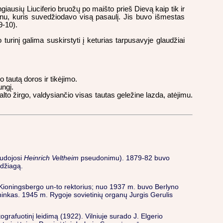
giausių Liuciferio bruožų po maišto prieš Dievą kaip tik ir
onu, kuris suvedžiodavo visą pasaulį. Jis buvo išmestas
9-10).
rinį galima suskirstyti į keturias tarpusavyje glaudžiai
tautą doros ir tikėjimo.
ungį.
lto žirgo, valdysiančio visas tautas geležine lazda, atėjimu.
audojosi
Heinrich Veltheim
pseudonimu). 1879-82 buvo
edžiagą.
. Kioningsbergo un-to rektorius; nuo 1937 m. buvo Berlyno
inkas. 1945 m. Rygoje sovietinių organų Jurgis Gerulis
ografuotinį leidimą (1922). Vilniuje surado J. Elgerio