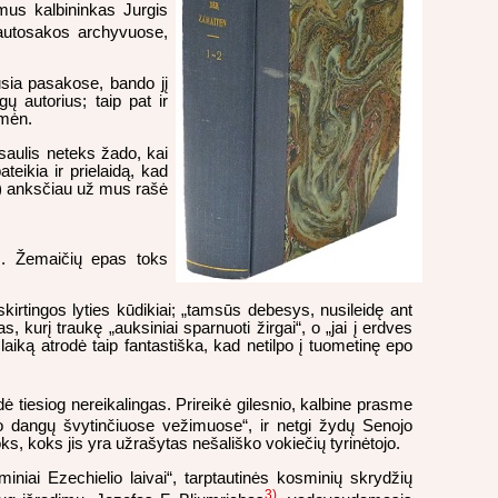
ymus kalbininkas Jurgis
 tautosakos archyvuose,
usia pasakose, bando jį
ų autorius; taip pat ir
omėn.
saulis neteks žado, kai
teikia ir prielaidą, kad
..) anksčiau už mus rašė
s. Žemaičių epas toks
irtingos lyties kūdikiai; „tamsūs debesys, nusileidę ant
urį traukę „auksiniai sparnuoti žirgai“, o „jai į erdves
laiką atrodė taip fantastiška, kad netilpo į tuometinę epo
ė tiesiog nereikalingas. Prireikė gilesnio, kalbine prasme
 po dangų švytinčiuose vežimuose“, ir netgi žydų Senojo
ks, koks jis yra užrašytas nešališko vokiečių tyrinėtojo.
niai Ezechielio laivai“, tarptautinės kosminių skrydžių
3)