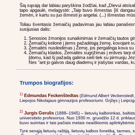
Šią sąsają dar labiau paryškina žodžiai, kad „Dievui atsisak
tapo apgaulė, melagystė: „Taip buvo išmestas [iš dangaus
žemėn, ir kartu su juo išmesti jo angelai. (...) išmestas mūs
Toliau šventasis žemaičių padavimas jau labiau panašesn
susijusias dalis:
Senosios žmonijos sunaikinimas ir žemaičių tautos g
Žemaičių kelionė į jiems pažadėtąją žemę, kovojant su 
Žemaitės nusileidimas į Žemę, jos pergalinga kova su 
Žemaičių klaidos, Žemaitės sugrįžimas į erdves tarp da
Įdomu, kad šį pažadą galima sieti tiek su pirmuoju Jėza
Nes "ant jo galvos daug diademų ir įrašytas vardas, kuri
Trumpos biografijos:
1)
Edmundas Feckenštedtas
(
Edmund Albert Veckenstedt
Liepojos Nikolajaus gimnazijos profesoriumi. Grįžęs į Leipcig
2)
Jurgis Gerulis
(1888–1945) – lietuvių kalbininkas, baltis
universiteto profesorius. Nuo 1930 m. gruodžio 12 d. priklaus
buvo suimtas ir tais pačiais metais neaiškiomis aplinkybėmis
Tyrė senąją lietuvių raštiją, lietuvių kalbos fonetiką, tarme