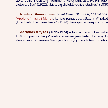
„Evangelijų ir epistolų“ vertimo latvišką rankraštį. Po Pirmo
vietovardžiai“ (1922), „Lietuvių dialektologijos studijos“ (1930)
3)
Jozefas Bliumrichas
(
Josef Franz Blumrich
, 1913-2002)
“Apolono” misija į Mėnulį
, kurioje panaudota „Saturn V“ raketa
„Ezechielio kosminiai laivai” (1974), kurioje nagrinėjo taut
4)
Martynas Anysas
(1895-1974) – lietuvių teisininkas, ist
1940 m. pasitraukė į Vokietiją, o vėliau persikėlė į Kanadą. Buv
klausimais. Su žmona Valerija išleido „Žymios lietuvės motery