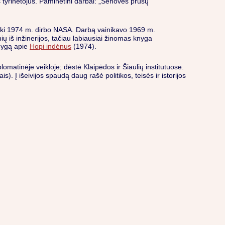
s tyrinėtojus. Paminėtini darbai: „Senovės prūsų
r iki 1974 m. dirbo NASA. Darbą vainikavo 1969 m.
ių iš inžinerijos, tačiau labiausiai žinomas knyga
nygą apie
Hopi indėnus
(1974).
matinėje veikloje; dėstė Klaipėdos ir Šiaulių institutuose.
). Į išeivijos spaudą daug rašė politikos, teisės ir istorijos