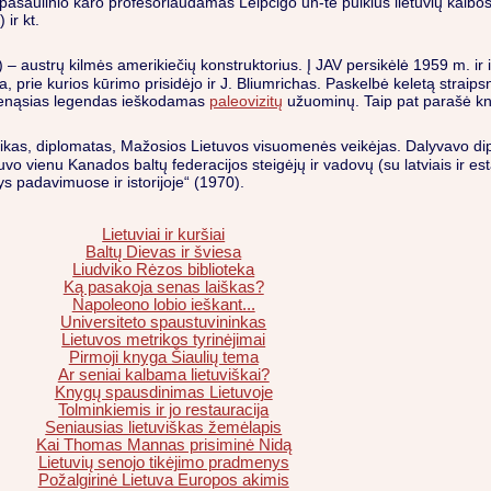
jo pasaulinio karo profesoriaudamas Leipcigo un-te puikius lietuvių kalbo
 ir kt.
 – austrų kilmės amerikiečių konstruktorius. Į JAV persikėlė 1959 m. i
, prie kurios kūrimo prisidėjo ir J. Bliumrichas. Paskelbė keletą straipsn
ų senąsias legendas ieškodamas
paleovizitų
užuominų. Taip pat parašė k
orikas, diplomatas, Mažosios Lietuvos visuomenės veikėjas. Dalyvavo diplo
o vienu Kanados baltų federacijos steigėjų ir vadovų (su latviais ir estais
s padavimuose ir istorijoje“ (1970).
Lietuviai ir kuršiai
Baltų Dievas ir šviesa
Liudviko Rėzos biblioteka
Ką pasakoja senas laiškas?
Napoleono lobio ieškant...
Universiteto spaustuvininkas
Lietuvos metrikos tyrinėjimai
Pirmoji knyga Šiaulių tema
Ar seniai kalbama lietuviškai?
Knygų spausdinimas Lietuvoje
Tolminkiemis ir jo restauracija
Seniausias lietuviškas žemėlapis
Kai Thomas Mannas prisiminė Nidą
Lietuvių senojo tikėjimo pradmenys
Požalgirinė Lietuva Europos akimis