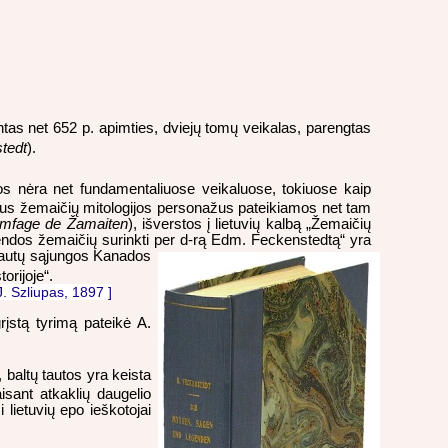
tas net 652 p. apimties, dviejų tomų veikalas, parengtas
tedt
).
os nėra net fundamentaliuose veikaluose, tokiuose kaip
tskirus žemaičių mitologijos personažus pateikiamos net tam
mfage de Žamaiten
), išverstos į lietuvių kalbą „Žemaičių
endos žemaičių surinkti per d-rą Edm. Feckenstedtą“ yra
autų sąjungos Kanados
orijoje“.
J. Szliupas, 1897 ]
rįstą tyrimą pateikė A.
, baltų tautos yra keista
isant atkaklių daugelio
 lietuvių epo ieškotojai