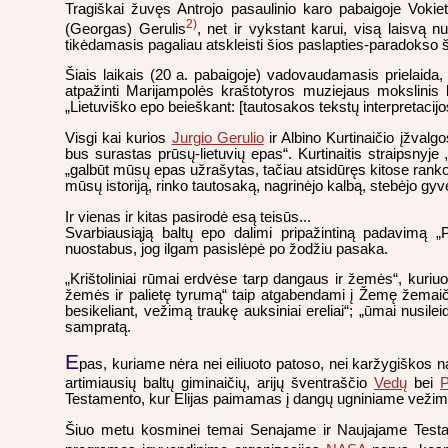
Tragiškai žuvęs Antrojo pasaulinio karo pabaigoje Vokiet
2)
(Georgas) Gerulis
, net ir vykstant karui, visą laisvą 
tikėdamasis pagaliau atskleisti šios paslapties-paradokso 
Šiais laikais (20 a. pabaigoje) vadovaudamasis prielaida,
atpažinti Marijampolės kraštotyros muziejaus mokslinis be
„Lietuviško epo beieškant: [tautosakos tekstų interpretacij
Visgi kai kurios
Jurgio Gerulio
ir Albino Kurtinaičio įžval
bus surastas prūsų-lietuvių epas“. Kurtinaitis straipsnyje
„galbūt mūsų epas užrašytas, tačiau atsidūręs kitose rankose
mūsų istoriją, rinko tautosaką, nagrinėjo kalbą, stebėjo gy
Ir vienas ir kitas pasirodė esą teisūs...
Svarbiausiąją baltų epo dalimi pripažintiną padavimą
nuostabus, jog ilgam pasislėpė po žodžiu pasaka.
„Krištoliniai rūmai erdvėse tarp dangaus ir žemės“, kuriu
žemės ir palietę tyrumą“ taip atgabendami į Žemę žemaičių
besikeliant, vežimą traukę auksiniai ereliai“; „ūmai nusil
sampratą.
E
pas, kuriame nėra nei eiliuoto patoso, nei karžygiškos na
artimiausių baltų giminaičių, arijų šventraščio
Vedų
bei
P
Testamento, kur Elijas paimamas į dangų ugniniame vežime, p
Šiuo metu kosminei temai Senajame ir Naujajame Testament