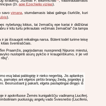
ug išradimų, Jozefas F. Bliumrichas
, vadovaudamasis
rincipus (žr.
apie Ezechielio vizijas
).
do savo
vimana
, stumdamasis labai galinga čiurkšle, kuri
ušris
).
ęs nybelungų lobius, tai žemaičių epe kariai ir didžiūnai
bru ir kitu turtu prikrautais vežimais žemaičiai“ čia tampa
 jai išsaugoti reikalinga narsa. Būtent todėl turime teisę
kitais šventraščiais.
. Ten Praamžis, pagrįsdamas nuosprendį Nipuros miestui,
yko nuslopinti asurų pykčio ir kraugeriškumo, ir jie vėl
ribų“.
rimo esą labai pablogėję ir nieko negerbią. Jis aplankęs
is, pamatęs ant elgetos piršto brangų žiedą, įsigeidęs jį
i. Besiruošiant jį pakarti, elgeta paslaptingai dingęs iš
oje ir apokrifuose Žemės kunigaikščiu vadinamą Liuciferį.
imboliniam puolusiųjų angelų vado Šviesnešio (Liuciferio,