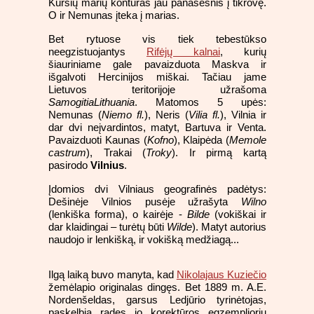
Kuršių marių kontūras jau panašesnis į tikrovę.
O ir Nemunas įteka į marias.
Bet rytuose vis tiek tebestūkso
neegzistuojantys
Rifėjų kalnai
, kurių
šiauriniame gale pavaizduota Maskva ir
išgalvoti Hercinijos miškai. Tačiau jame
Lietuvos teritorijoje užrašoma
SamogitiaLithuania
. Matomos 5 upės:
Nemunas (
Niemo fl.
), Neris (
Vilia fl.
), Vilnia ir
dar dvi neįvardintos, matyt, Bartuva ir Venta.
Pavaizduoti Kaunas (
Kofno
), Klaipėda (
Memole
castrum
), Trakai (
Troky
). Ir pirmą kartą
pasirodo
Vilnius
.
Įdomios dvi Vilniaus geografinės padėtys:
Dešinėje Vilnios pusėje užrašyta
Wilno
(lenkiška forma), o kairėje -
Bilde
(vokiškai ir
dar klaidingai – turėtų būti
Wilde
). Matyt autorius
naudojo ir lenkišką, ir vokišką medžiagą...
Ilgą laiką buvo manyta, kad
Nikolajaus Kuziečio
žemėlapio originalas dingęs. Bet 1889 m. A.E.
Nordenšeldas, garsus Ledjūrio tyrinėtojas,
paskelbia radęs jo korektūros egzempliorių