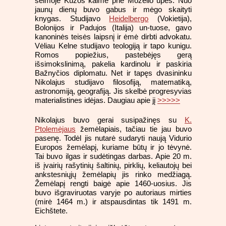
šeimoje Kuzos kaime prie Mozelio upės. Nuo
jaunų dienų buvo gabus ir mėgo skaityti
knygas. Studijavo
Heidelbergo
(Vokietija),
Bolonijos ir Padujos (Italija) un-tuose, gavo
kanoninės teisės laipsnį ir ėmė dirbti advokatu.
Vėliau Kelne studijavo teologiją ir tapo kunigu.
Romos popiežius, pastebėjęs gerą
išsimokslinimą, pakelia kardinolu ir paskiria
Bažnyčios diplomatu. Net ir tapęs dvasininku
Nikolajus studijavo filosofiją, matematiką,
astronomiją, geografiją. Jis skelbė progresyvias
materialistines idėjas. Daugiau apie jį
>>>>>
Nikolajus buvo gerai susipažinęs su
K.
Ptolemėjaus
žemėlapiais, tačiau tie jau buvo
pasenę. Todėl jis nutarė sudaryti naują Vidurio
Europos žemėlapį, kuriame būtų ir jo tėvynė.
Tai buvo ilgas ir sudėtingas darbas. Apie 20 m.
iš įvairių rašytinių šaltinių, pirklių, keliautojų bei
ankstesniųjų žemėlapių jis rinko medžiagą.
Žemėlapį rengti baigė apie 1460-uosius. Jis
buvo išgraviruotas varyje po autoriaus mirties
(mirė 1464 m.) ir atspausdintas tik 1491 m.
Eichštete.