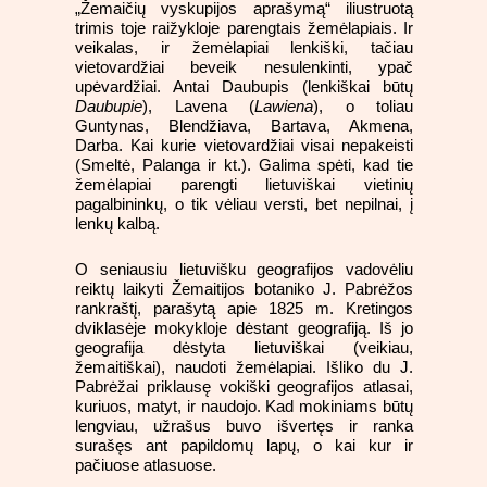
„Žemaičių vyskupijos aprašymą“ iliustruotą
trimis toje raižykloje parengtais žemėlapiais. Ir
veikalas, ir žemėlapiai lenkiški, tačiau
vietovardžiai beveik nesulenkinti, ypač
upėvardžiai. Antai Daubupis (lenkiškai būtų
Daubupie
), Lavena (
Lawiena
), o toliau
Guntynas, Blendžiava, Bartava, Akmena,
Darba. Kai kurie vietovardžiai visai nepakeisti
(Smeltė, Palanga ir kt.). Galima spėti, kad tie
žemėlapiai parengti lietuviškai vietinių
pagalbininkų, o tik vėliau versti, bet nepilnai, į
lenkų kalbą.
O seniausiu lietuvišku geografijos vadovėliu
reiktų laikyti Žemaitijos botaniko J. Pabrėžos
rankraštį, parašytą apie 1825 m. Kretingos
dviklasėje mokykloje dėstant geografiją. Iš jo
geografija dėstyta lietuviškai (veikiau,
žemaitiškai), naudoti žemėlapiai. Išliko du J.
Pabrėžai priklausę vokiški geografijos atlasai,
kuriuos, matyt, ir naudojo. Kad mokiniams būtų
lengviau, užrašus buvo išvertęs ir ranka
surašęs ant papildomų lapų, o kai kur ir
pačiuose atlasuose.