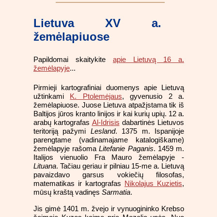
Lietuva XV a.
žemėlapiuose
Papildomai skaitykite
apie Lietuvą 16 a.
žemėlapyje
...
Pirmieji kartografiniai duomenys apie Lietuvą
užtinkami
K. Ptolemėjaus
, gyvenusio 2 a.
žemėlapiuose. Juose Lietuva atpažįstama tik iš
Baltijos jūros kranto linijos ir kai kurių upių. 12 a.
arabų kartografas
Al-Idrisis
dabartinės Lietuvos
teritoriją pažymi
Lesland
. 1375 m. Ispanijoje
parengtame (vadinamajame katalogiškame)
žemėlapyje rašoma
Litefanie Paganis
. 1459 m.
Italijos vienuolio Fra Mauro žemėlapyje -
Lituana
. Tačiau geriau ir pilniau 15-me a. Lietuvą
pavaizdavo garsus vokiečių filosofas,
matematikas ir kartografas
Nikolajus Kuzietis
,
mūsų kraštą vadinęs
Sarmatia
.
Jis gimė 1401 m. žvejo ir vynuogininko Krebso