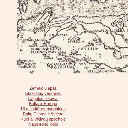
Žemaičių epas
Stakliškių versmės
Latgalos lietuviai
Baltai ir Europa
16 a. kultūros paminklas
Baltų Dievas ir šviesa
Kuršiai vikingų epochoje
Napoleono lobio