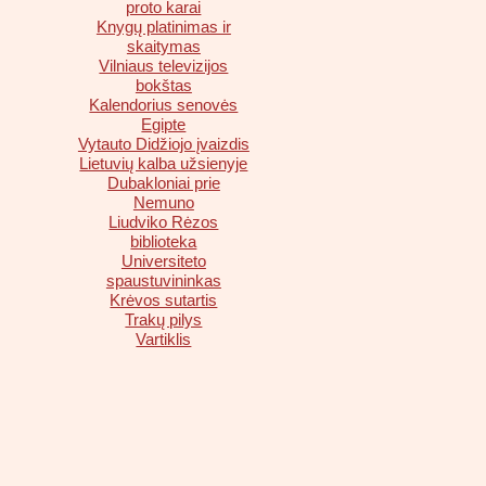
proto karai
Knygų platinimas ir
skaitymas
Vilniaus televizijos
bokštas
Kalendorius senovės
Egipte
Vytauto Didžiojo įvaizdis
Lietuvių kalba užsienyje
Dubakloniai prie
Nemuno
Liudviko Rėzos
biblioteka
Universiteto
spaustuvininkas
Krėvos sutartis
Trakų pilys
Vartiklis