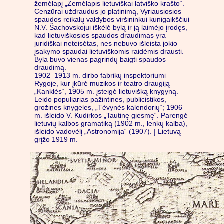
žemėlapį „Žemėlapis lietuviškai latviško krašto“.
Cenzūrai uždraudus jo platinimą, Vyriausiosios
spaudos reikalų valdybos viršininkui kunigaikščiui
N.V. Šachovskojui iškėlė bylą ir ją laimėjo įrodęs,
kad lietuviškosios spaudos draudimas yra
juridiškai neteisėtas, nes nebuvo išleista jokio
įsakymo spaudai lietuviškomis raidėmis drausti.
Byla buvo vienas pagrindų baigti spaudos
draudimą.
1902–1913 m. dirbo fabrikų inspektoriumi
Rygoje, kur įkūrė muzikos ir teatro draugiją
„Kanklės“, 1905 m. įsteigė lietuvišką knygyną.
Leido populiarias pažintines, publicistikos,
grožines knygeles, „Tėvynės kalendorių“; 1906
m. išleido V. Kudirkos „Tautinę giesmę“. Parengė
lietuvių kalbos gramatiką (1902 m., lenkų kalba),
išleido vadovėlį „Astronomija“ (1907). Į Lietuvą
grįžo 1919 m.