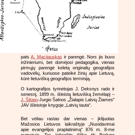
pats
A. Macijauskas
ir parengė. Nors jis buvo
inžinieriumi, bet domėjosi pedagogika, vienas
pirmųjų parengė keletą originalių geografijos
vadovėlių, kuriuose pateikė žinių apie Lietuvą,
kūrė lietuvišką geografijos terminiją.
O kartografijos tyrinėtojas J. Deksnys rado ir
senesnį, 1899 m. išleistą lietuvišką žemėlapį –
J. Šliūpo
-Jurgio Šalnos „Žialapis Latvių Žiames“
JAV išleistoje knygoje „Latvių tauta“.
Bet vėliau rastas dar vienas – įklijuotas
Mažosios Lietuvos laikraštyje „Nusidavimai
apie evangelijos praplatinimą“ 876 m. 8-me
numeryje. Tas laikraštis išliko tik Berlyno