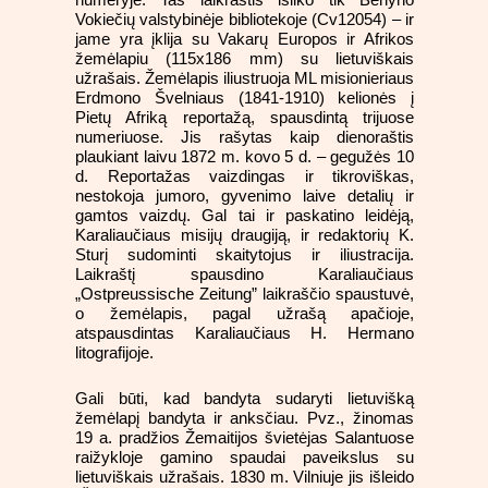
Vokiečių valstybinėje bibliotekoje (Cv12054) – ir
jame yra įklija su Vakarų Europos ir Afrikos
žemėlapiu (115x186 mm) su lietuviškais
užrašais. Žemėlapis iliustruoja ML misionieriaus
Erdmono Švelniaus (1841-1910) kelionės į
Pietų Afriką reportažą, spausdintą trijuose
numeriuose. Jis rašytas kaip dienoraštis
plaukiant laivu 1872 m. kovo 5 d. – gegužės 10
d. Reportažas vaizdingas ir tikroviškas,
nestokoja jumoro, gyvenimo laive detalių ir
gamtos vaizdų. Gal tai ir paskatino leidėją,
Karaliaučiaus misijų draugiją, ir redaktorių K.
Sturį sudominti skaitytojus ir iliustracija.
Laikraštį spausdino Karaliaučiaus
„Ostpreussische Zeitung” laikraščio spaustuvė,
o žemėlapis, pagal užrašą apačioje,
atspausdintas Karaliaučiaus H. Hermano
litografijoje.
Gali būti, kad bandyta sudaryti lietuvišką
žemėlapį bandyta ir anksčiau. Pvz., žinomas
19 a. pradžios Žemaitijos švietėjas Salantuose
raižykloje gamino spaudai paveikslus su
lietuviškais užrašais. 1830 m. Vilniuje jis išleido