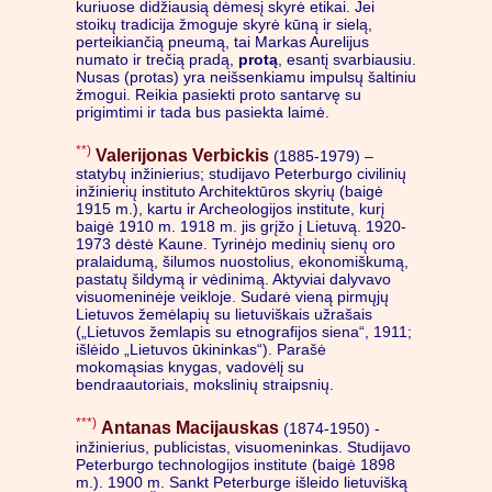
kuriuose didžiausią dėmesį skyrė etikai. Jei
stoikų tradicija žmoguje skyrė kūną ir sielą,
perteikiančią pneumą, tai Markas Aurelijus
numato ir trečią pradą,
protą
, esantį svarbiausiu.
Nusas (protas) yra neišsenkiamu impulsų šaltiniu
žmogui. Reikia pasiekti proto santarvę su
prigimtimi ir tada bus pasiekta laimė.
**)
Valerijonas Verbickis
(1885-1979) –
statybų inžinierius; studijavo Peterburgo civilinių
inžinierių instituto Architektūros skyrių (baigė
1915 m.), kartu ir Archeologijos institute, kurį
baigė 1910 m. 1918 m. jis grįžo į Lietuvą. 1920-
1973 dėstė Kaune. Tyrinėjo medinių sienų oro
pralaidumą, šilumos nuostolius, ekonomiškumą,
pastatų šildymą ir vėdinimą. Aktyviai dalyvavo
visuomeninėje veikloje. Sudarė vieną pirmųjų
Lietuvos žemėlapių su lietuviškais užrašais
(„Lietuvos žemlapis su etnografijos siena“, 1911;
išlėido „Lietuvos ūkininkas“). Parašė
mokomąsias knygas, vadovėlį su
bendraautoriais, mokslinių straipsnių.
***)
Antanas Macijauskas
(1874-1950) -
inžinierius, publicistas, visuomeninkas. Studijavo
Peterburgo technologijos institute (baigė 1898
m.). 1900 m. Sankt Peterburge išleido lietuvišką