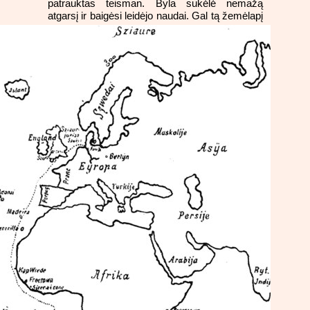
patrauktas teisman. Byla sukėlė nemažą
atgarsį ir baigėsi leidėjo naudai. Gal
tą žemėlapį