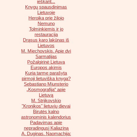
ieškant...
Knygų spausdinimas
Lietuvoje
Heroika prie žilojo
Nemuno
Tolminkiemis ir jo
restauracija
Drąsus karo lakūnas iš
Lietuvos
M. Miechovskis. Apie dvi
Sarmatijas
Požalgirinė Lietuva
Europos akimis
Kuria tarme parašyta
pirmoji lietuviška knyga?
Sebastiano Miunsterio
„Kosmografija“ apie
Lietuvą
M. Strijkovskio
"Kronikos" lietuvių dievai
Birutės kalno
astronominis kalendorius
Padavimas apie
nepradingusį Kaliaziną
A. Duginas. Naomachija: