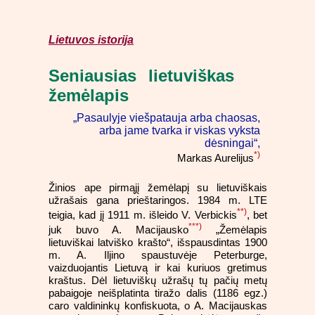
Lietuvos istorija
Seniausias lietuviškas
žemėlapis
„Pasaulyje viešpatauja arba chaosas,
arba jame tvarka ir viskas vyksta
dėsningai“,
*)
Markas Aurelijus
Žinios ape pirmąjį žemėlapį su lietuviškais
užrašais gana prieštaringos. 1984 m. LTE
**)
teigia, kad jį 1911 m. išleido V. Verbickis
, bet
***)
juk buvo A. Macijausko
„Žemėlapis
lietuviškai latviško krašto“, išspausdintas 1900
m. A. Iljino spaustuvėje Peterburge,
vaizduojantis Lietuvą ir kai kuriuos gretimus
kraštus. Dėl lietuviškų užrašų tų pačių metų
pabaigoje neišplatinta tiražo dalis (1186 egz.)
caro valdininkų konfiskuota, o A. Macijauskas