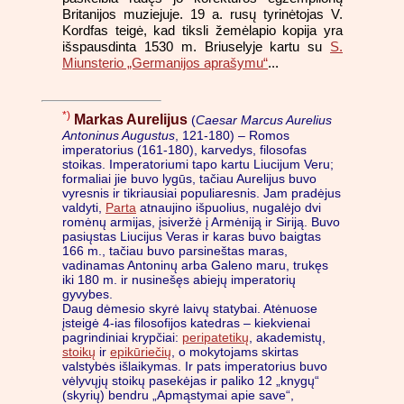
Britanijos muziejuje. 19 a. rusų tyrinėtojas V.
Kordfas teigė, kad tiksli žemėlapio kopija yra
išspausdinta 1530 m. Briuselyje kartu su
S.
Miunsterio „Germanijos aprašymu“
...
*)
Markas Aurelijus
(
Caesar Marcus Aurelius
Antoninus Augustus
, 121-180) – Romos
imperatorius (161-180), karvedys, filosofas
stoikas. Imperatoriumi tapo kartu Liucijum Veru;
formaliai jie buvo lygūs, tačiau Aurelijus buvo
vyresnis ir tikriausiai populiaresnis. Jam pradėjus
valdyti,
Parta
atnaujino išpuolius, nugalėjo dvi
romėnų armijas, įsiveržė į Armėniją ir Siriją. Buvo
pasiųstas Liucijus Veras ir karas buvo baigtas
166 m., tačiau buvo parsineštas maras,
vadinamas Antoninų arba Galeno maru, trukęs
iki 180 m. ir nusinešęs abiejų imperatorių
gyvybes.
Daug dėmesio skyrė laivų statybai. Atėnuose
įsteigė 4-ias filosofijos katedras – kiekvienai
pagrindiniai krypčiai:
peripatetikų
, akademistų,
stoikų
ir
epikūriečių
, o mokytojams skirtas
valstybės išlaikymas. Ir pats imperatorius buvo
vėlyvųjų stoikų pasekėjas ir paliko 12 „knygų“
(skyrių) bendru „Apmąstymai apie save“,