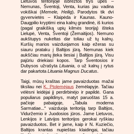
Lietuvos teritorijoje išbrėžtos trys upės –
Nemunas, Šventoji, Venta, kurias jau vadina
vokiškai (
Memele, Heilig
). Parodytos tik dvi
gyvenvietės – Klaipėda ir Kaunas. Kauno-
Daugpilio kryptimi eina kalnų grandinė, iš kurios
(pagal graikišką upių kilmės teoriją) išteka
Lielupė, Venta, Šventoji (Žemaitijos). Nemuno
aukštupys nukeltas dar toliau už tų kalnų.
Kuršių marios vaizduojamos kaip ežeras su
siauru prataku į Baltijos jūrą. Nemunas kiek
aukščiau marių įteka tiesiai į Baltijos jūrą. Visu
pajūriu driekiasi kopos. Tarp Šventosios ir
Dubysos užrašyta
Lituania
, o už kalnų į rytus
dar pakartota
Lituania Magnus Ducatus
.
Taigi, mūsų kraštas jame pavaizduotas mažai
tiksliau nei
K. Ptolemėjaus
žemėlapyje. Tačiau
vėlėsni leidėjai jį perdirbinėjo ir papildė. Gana
populiarus papildinys, matyt paruoštas 15 a.
pačioje pabaigoje, „Tabula moderna
Sarmatiae...“ vaizduoja teritoriją tarp Baltijos,
Viduržemio ir Juodosios jūros. Jame Lietuvos,
Lenkijos ir Latvijos teritorijos gerokai ryškiau
pavaizduotos. Bet ir jame, kaip ir N. Kuziečio,
Baltijos krantas nupieštas klaidingai, tačiau