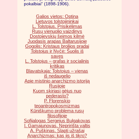
pokalbiai“ (1898-1906).
Galios vietos: Optina
Lietuvos tolstojininkai
L. Tolstojus. Prisikėlimas
Rusų vienuolio vaizdinys
Dostojevskių šeimos kilmė
Juodasis arapas Baltarusijoje
Gogolis: Kristaus brolijos pradai
Tolstojus ir Nyčė: Šuolis iš
savęs
L. Tolstojus – grafas ir socialinis
kritikas
Blavatskaja: Tolstojus – vienas
iš nedaugelio
Apie mistinio anarchizmo istoriją
Rusijoje
Kuom skiriasi gėjus nuo
pederasto?
P. Florenskio
teoantropokosmizmas
Kūniškumo problema rusų
filosofijoje
Sofijalogas Sergejus Bulgakovas
I. Gamajunovas. Nepririšta valtis
A. Puškinas. Slapti užrašai
Anarchizmas: kas jis iš tikro?