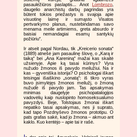
pasaulėžiūros paslaptis... Anot
Lombrozo
,
daugelio anarchistų darbų pagrindas yra
būtent tokios priežastys is svajoja apie
visuotinę laimę ir sumąsto Visatos
pertvarkymo planus, nustebindamas savo
menama meile artimiems, greta absurdo ir
baisiai nemandagiai esamų santykių
požiūriu“.
Ir atseit pagal Nordau, tik „Kreicerio sonata“
(1889) atnešė jam pasaulinę šlovę, o „Karą ir
taiką“ bei „Ana Kareniną“ mažai kas skaitė
užsienyje. Apie ką tasai kūrinys? Vyra
nužudo žmonos iš pavydo meilužiui. Na ir
kas – gyveniška istorija? O psichologai iškart
teisingai išaiškino „sonatą“: iš tikro vyras
buvo įsimylėjęs žmonos meilužį, o žmoną
nužudė iš pavydo jam. Tas apsakymas
minimas daugelyje psichopatalogijos
vadovėlių kaip nuslopinto homoseksualumo
pavyzdys. Beje, Tolstojaus žmonai iškart
nepatiko tasai apsakymas, nes ji suprato,
kad tapo Pozdnyševo žmonos prototipu. O
pats grafas sakė, kad jo žmona – akmuo ant
kaklo. Kuo kentėjo – apie tai ir rašė.
I