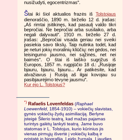
nusižudyti, egocentrizmas“.
Š
tai iki šiol aktualios frazės iš
Tolstojaus
dienoraščio, 1890 m. birželio 12 d. įrašas:
„Aš rimtai įsitikinęs, kad pasaulį valdo tikri
bepročiai. Ne bepročiai arba susilaiko, arba
negali dalyvauti“. 1910 m. birželio 27 d.
įrašas: „Bepročiai visada geriau nei sveiki
pasiekia savo tikslų. Taip nutinka todėl, kad
jie neturi jokių moralinių kliūčių: nei gėdos, nei
teisingumo jausmo, nei sąžinės, net nei
baimės“. O štai iš laiško sugrįžus iš
Europos, 1857 m. rugpjūčio 18 d.: „Rusijoje
bjauru, bjauru, bjauru... Ar patikėsite, kad
atvažiavus į Rusiją aš ilgai kovojau su
pasibjaurėjimo tėvyne jausmu“.
Kur ėjo L. Tolstojus?
*)
Rafaelis Lovenfeldas
(
Raphael
Loewenfeld
, 1854-1910) – vokiečių slavistas,
gynės vokiečių-žydų asimiliaciją. Berlyne
įsteigė Šilerio teatrą, kad mažas pajamas
turintys galėtų lankyti teatrą. Jame buvo
statomas ir L. Tolstojus, kurio kūrinius jis
vienas pirmųjų išvertė į vokiečių kalbą ir
pristatė jo biografiją. Leido žurnalą „Liaudies