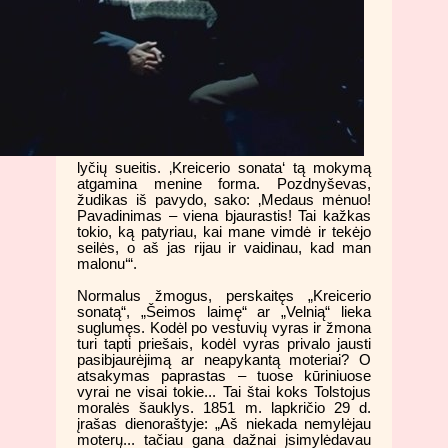
lyčių sueitis. ‚Kreicerio sonata‘ tą mokymą
atgamina menine forma. Pozdnyševas,
žudikas iš pavydo, sako: ‚Medaus mėnuo!
Pavadinimas – viena bjaurastis! Tai kažkas
tokio, ką patyriau, kai mane vimdė ir tekėjo
seilės, o aš jas rijau ir vaidinau, kad man
malonu‘“.
Normalus žmogus, perskaitęs „Kreicerio
sonatą“, „Šeimos laimę“ ar „Velnią“ lieka
suglumęs. Kodėl po vestuvių vyras ir žmona
turi tapti priešais, kodėl vyras privalo jausti
pasibjaurėjimą ar neapykantą moteriai? O
atsakymas paprastas – tuose kūriniuose
vyrai ne visai tokie... Tai štai koks Tolstojus
moralės šauklys. 1851 m. lapkričio 29 d.
įrašas dienoraštyje: „Aš niekada nemylėjau
moterų... tačiau gana dažnai įsimylėdavau