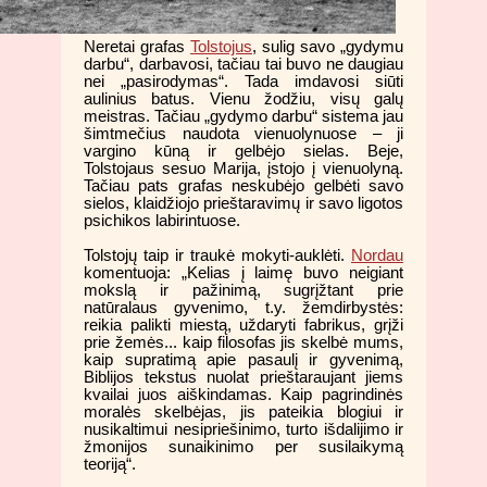
Neretai grafas
Tolstojus
, sulig savo „gydymu
darbu“, darbavosi, tačiau tai buvo ne daugiau
nei „pasirodymas“. Tada imdavosi siūti
aulinius batus. Vienu žodžiu, visų galų
meistras. Tačiau „gydymo darbu“ sistema jau
šimtmečius naudota vienuolynuose – ji
vargino kūną ir gelbėjo sielas. Beje,
Tolstojaus sesuo Marija, įstojo į vienuolyną.
Tačiau pats grafas neskubėjo gelbėti savo
sielos, klaidžiojo prieštaravimų ir savo ligotos
psichikos labirintuose.
Tolstojų taip ir traukė mokyti-auklėti.
Nordau
komentuoja: „Kelias į laimę buvo neigiant
mokslą ir pažinimą, sugrįžtant prie
natūralaus gyvenimo, t.y. žemdirbystės:
reikia palikti miestą, uždaryti fabrikus, grįži
prie žemės... kaip filosofas jis skelbė mums,
kaip supratimą apie pasaulį ir gyvenimą,
Biblijos tekstus nuolat prieštaraujant jiems
kvailai juos aiškindamas. Kaip pagrindinės
moralės skelbėjas, jis pateikia blogiui ir
nusikaltimui nesipriešinimo, turto išdalijimo ir
žmonijos sunaikinimo per susilaikymą
teoriją“.