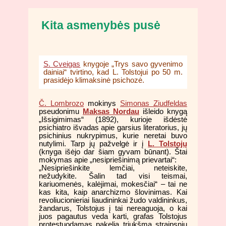
Kita asmenybės pusė
S. Cveigas
knygoje „Trys savo gyvenimo
dainiai“ tvirtino, kad L. Tolstojui po 50 m.
prasidėjo klimaksinė psichozė.
Č. Lombrozo
mokinys
Simonas Ziudfeldas
pseudonimu
Maksas Nordau
išleido knygą
„Išsigimimas“ (1892), kurioje išdėstė
psichiatro išvadas apie garsius literatorius, jų
psichinius nukrypimus, kurie neretai buvo
nutylimi. Tarp jų pažvelgė ir į
L. Tolstojų
(knyga išėjo dar šiam gyvam būnant). Štai
mokymas apie „nesipriešinimą prievartai“:
„Nesipriešinkite lemčiai, neteiskite,
nežudykite. Šalin tad visi teismai,
kariuomenės, kalėjimai, mokesčiai“ – tai ne
kas kita, kaip anarchizmo šlovinimas. Kai
revoliucionieriai liaudininkai žudo valdininkus,
žandarus, Tolstojus į tai nereaguoja, o kai
juos pagautus veda karti, grafas Tolstojus
protestuodamas pakelia triukšmą straipsniu