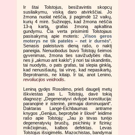
Ir štai Tolstojus, besižavintis skopcų
susilaikymu, viską daro atvirkščiai. Jo
žmona nuolat nėščia, ji pagimdė 12 vaikų,
kurių 4 mirė. Sužinojęs, kad žmona nėščia
13-ą kartą, grafas žmoną apkaltina
gundymu. Čia verta prisiminti Tolstojaus
pasisakymą apie moteris: „
Visos geros
moterys ne tik patelės – net ir durnės
“.
Senasis paleistuvis dieną rašo, o naktį
paneigia. Nenuobodus buvo Tolstojų šeimos
gyvenimas, žmona ties savižudybės riba,
nes ji „akmuo ant kaklo“; ji nori tai skandintis,
tai nuodytis, o pats grafas, tai slepia ginklą,
kad nenusišautų, tai virvę, kad nepasikartų.
Beprotnamis, ne kitaip. Ir tai, anot Lenino,
revoliucijos veidrodis
.
Leniną gydęs Rosolimo, prieš daugelį metų
iškviestas pas L. Tolstojų, davė tokią
diagnozę: „Degeneratyvi dvilypė konstitucija:
paranojinė ir isterinė, pirmajai dominuojant“.
Daktaras Langė-Eichbaumas antrame
knygos „Genijus, beprotybė ir šlovė“ leidime
rašo apie Tolstojų: „Jau jo tėvas turėjo
degeneratyvių bruožų, psichinių ir fizinių:
mikčiojimas, kalbos defektas. Levas
Tolstojus išsigimėlis. Mazochistas, bandymai