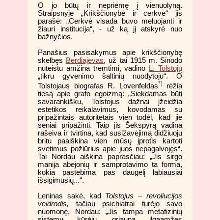
O jo būtų ir nepriėmę į vienuolyną.
Straipsnyje „Krikščionybė ir cerkvė“ jis
parašė: „Cerkvė visada buvo meluojanti ir
žiauri institucija“, - už ką jį atskyrė nuo
bažnyčios.
Panašius pasisakymus apie krikščionybę
skelbęs
Berdiajevas
, už tai 1915 m. Sinodo
nuteistu amžina tremtimi, vadino
L. Tolstojų
„tikru gyvenimo šaltinių nuodytoju“. O
*)
Tolstojaus biografas R. Lovenfeldas
rėžia
tiesą apie grafo egoizmą: „Siekdamas būti
savarankišku, Tolstojus dažnai įžeidžia
estetikos reikalavimus, kovodamas su
pripažintais autoritetais vien todėl, kad jie
seniai pripažinti. Taip jis Šekspyrą vadina
rašeiva ir tvirtina, kad susižavėjimą didžiuoju
britu paaiškina vien mūsų įprotis kartoti
svetimus požiūrius apie juos nepagalvojęs“.
Tai Nordau aiškina paprasčiau: „Jis sirgo
manija abejonių ir samprotavimo ta forma,
kokia pastebima pas daugelį labiausiai
išsigimusių...“.
Leninas sakė, kad
Tolstojus – revoliucijos
veidrodis,
tačiau psichiatrai turėjo savo
nuomonę, Nordau: „Jis tampa metafizinių
sistemų kūrėju, griauna ilgaamžes