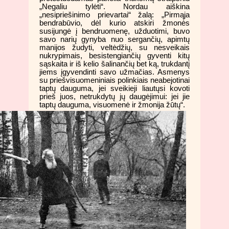
„Negaliu tylėti“. Nordau aiškina
„nesipriešinimo prievartai“ žalą: „Pirmąja
bendrabūvio, dėl kurio atskiri žmonės
susijungė į bendruomenę, užduotimi, buvo
savo narių gynyba nuo sergančių, apimtų
manijos žudyti, veltėdžių, su nesveikais
nukrypimais, besistengiančių gyventi kitų
sąskaita ir iš kelio šalinančių bet ką, trukdantį
jiems įgyvendinti savo užmačias. Asmenys
su priešvisuomeniniais polinkiais neabejotinai
taptų dauguma, jei sveikieji liautųsi kovoti
prieš juos, netrukdytų jų daugėjimui: jei jie
taptų dauguma, visuomenė ir žmonija žūtų“.