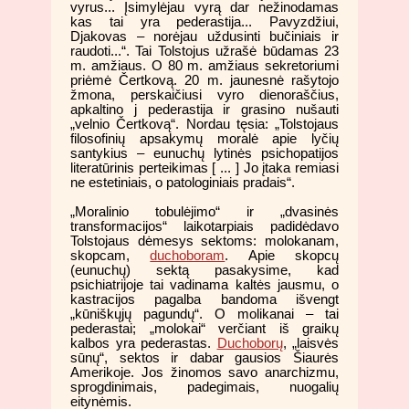
vyrus... Įsimylėjau vyrą dar nežinodamas
kas tai yra pederastija... Pavyzdžiui,
Djakovas – norėjau uždusinti bučiniais ir
raudoti...“. Tai Tolstojus užrašė būdamas 23
m. amžiaus. O 80 m. amžiaus sekretoriumi
priėmė Čertkovą. 20 m. jaunesnė rašytojo
žmona, perskaičiusi vyro dienoraščius,
apkaltino j pederastija ir grasino nušauti
„velnio Čertkovą“. Nordau tęsia: „Tolstojaus
filosofinių apsakymų moralė apie lyčių
santykius – eunuchų lytinės psichopatijos
literatūrinis perteikimas [ ... ] Jo įtaka remiasi
ne estetiniais, o patologiniais pradais“.
„Moralinio tobulėjimo“ ir „dvasinės
transformacijos“ laikotarpiais padidėdavo
Tolstojaus dėmesys sektoms: molokanam,
skopcam,
duchoboram
. Apie skopcų
(eunuchų) sektą pasakysime, kad
psichiatrijoje tai vadinama kaltės jausmu, o
kastracijos pagalba bandoma išvengt
„kūniškųjų pagundų“. O molikanai – tai
pederastai; „molokai“ verčiant iš graikų
kalbos yra pederastas.
Duchoborų
, „laisvės
sūnų“, sektos ir dabar gausios Šiaurės
Amerikoje. Jos žinomos savo anarchizmu,
sprogdinimais, padegimais, nuogalių
eitynėmis.