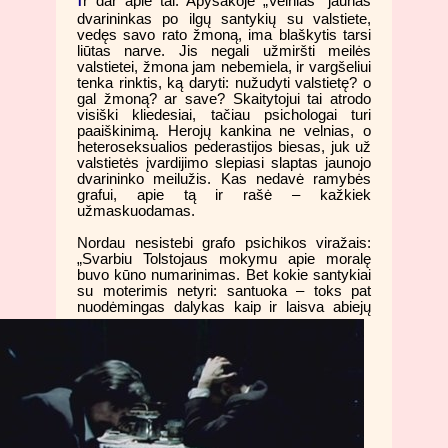
r dar apie tai. Apysakoje „Velnias“ jaunas
dvarininkas po ilgų santykių su valstiete,
vedęs savo rato žmoną, ima blaškytis tarsi
liūtas narve. Jis negali užmiršti meilės
valstietei, žmona jam nebemiela, ir vargšeliui
tenka rinktis, ką daryti: nužudyti valstietę? o
gal žmoną? ar save? Skaitytojui tai atrodo
visiški kliedesiai, tačiau psichologai turi
paaiškinimą. Herojų kankina ne velnias, o
heteroseksualios pederastijos biesas, juk už
valstietės įvardijimo slepiasi slaptas jaunojo
dvarininko meilužis. Kas nedavė ramybės
grafui, apie tą ir rašė – kažkiek
užmaskuodamas.
Nordau nesistebi grafo psichikos viražais:
„Svarbiu Tolstojaus mokymu apie moralę
buvo kūno numarinimas. Bet kokie santykiai
su moterimis netyri: santuoka – toks pat
nuodėmingas dalykas kaip ir
laisva abiejų