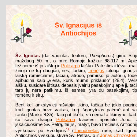
Šv. Ignacijus iš
Antiochijos
Šv. Ignotas
(dar vadintas Teoforu,
Theophoros
) gimė Sirij
maždaug 50 m., o mirė Romoje kažkur 98-117 m. Apie 
težinome iš jo laiškų ir
Polikarpo
laiško. Patristiniai tėvai, mat
žinojo ne ką daugiau, nes, tarkim,
Irenėjus
cituoja Ignacij
laišką romiečiams, tačiau, atrodo, pamiršo jo autorių, todėl
apibūdina kaip „vieną, kuris mums priklauso“ (28.4). Vėli
aišku, susidarė ištisas debesis įvairių pasakojimų apie jį, tač
tarp jų nėra patikimų. Iš esmės, yra du pasakojimų tip
romėnų ir sirų.
Bent keli ankstyvieji rašytojai tikino, tačiau be jokio pagrin
kad Ignotas buvo vaikas, kurį Išganytojas paėmė ant sa
rankų (Marko 9:35). Taip pat tikėta, su nemaža tikimybe, kad 
su savo draugu
Polikarpu
klausėsi apaštalo Jono. J
įskaičiuosime Šv. Petrą, tai jis, matyt, buvo trečiasis Antiochi
*)
vyskupas po Evodijaus
(
Theodoretas
rašė, kad Ignaci
Antiochijos vyskupu skyrė Šv. Petras, o ir
Jonas Chrizostom