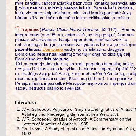
mirė kankiniu (anot stačiatikių bažnyčios; katalikų bažnyčia laik
jį mirus natūralia mirtimi) Nerono laikais. Parašė kelis kūrinius,
kurių viename, kaip teigiama, mini, kad Marija pagimdė Jėzų
būdama 15-os. Tačiau iki mūsų laikų neišliko jokių jo rašinių.
**)
Trajanas
(
Marcus Ulpius Nerva Traianus
, 53-117) – Romos
imperatorius (nuo 98 m.), antrasis iš „penkių gerųjų“, žinomas
plačiais užkariavimais. Naują imperatorių romėnai sveikino
entuziastingai, kurį jis pateisino valdydamas be kraujo praliejim
paženklinusio
Domiciano
valdymą. Jis išlaisvino daugybę
Domiciano neteisingai įkalintų žmonių ir grąžino didžiąją dalį
Domiciano konfiskuoto turto.
101 m. pradėjo dakų karus, po kurių pagerino finansinę būklę,
nes įgijo Dakijos aukso kasyklas. Labiausiai imperiją išplėtė 11
m. pradėjęs žygį prieš Partą, kurio metu užėmė Armėniją, part
miestus ir galiausiai sostinę Ktesifoną (116 m.). Tada pasiekė
Persijos įlanką ir paskelbė Mesopotamiją Romos imperijos dali
Tačiau netrukus pašlijo jo sveikata.
Literatūra:
W.R. Schoedel. Polycarp of Smyrna and Ignatius of Antioch/
Aufstieg und Niedergang der romischen Welt, 27.1
W.R. Schoedel. Ignatius of Antioch: A Commentary on the
Letters of Ignatius of Antioch, 1985
Ch. Trevett. A Study of Ignatius of Antioch in Syria and Asia,
1992