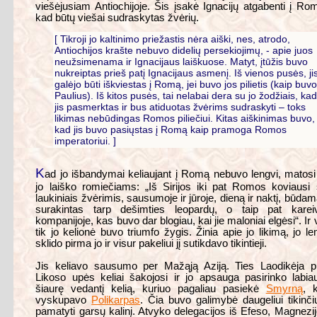
viešėjusiam Antiochijoje. Šis įsakė Ignacijų atgabenti į Ro
kad būtų viešai sudraskytas žvėrių.
[ Tikroji jo kaltinimo priežastis nėra aiški, nes, atrodo,
Antiochijos krašte nebuvo didelių persekiojimų, - apie juos
neužsimenama ir Ignacijaus laiškuose. Matyt, įtūžis buvo
nukreiptas prieš patį Ignacijaus asmenį. Iš vienos pusės, ji
galėjo būti iškviestas į Romą, jei buvo jos pilietis (kaip buv
Paulius). Iš kitos pusės, tai nelabai dera su jo žodžiais, ka
jis pasmerktas ir bus atiduotas žvėrims sudraskyti – toks
likimas nebūdingas Romos piliečiui. Kitas aiškinimas buvo,
kad jis buvo pasiųstas į Romą kaip pramoga Romos
imperatoriui. ]
K
ad jo išbandymai keliaujant į Romą nebuvo lengvi, matosi
jo laiško romiečiams: „Iš Sirijos iki pat Romos koviausi
laukiniais žvėrimis, sausumoje ir jūroje, dieną ir naktį, būda
surakintas tarp dešimties leopardų, o taip pat kareiv
kompanijoje, kas buvo dar blogiau, kai jie maloniai elgėsi“. Ir 
tik jo kelionė buvo triumfo žygis. Žinia apie jo likimą, jo le
sklido pirma jo ir visur pakeliui jį sutikdavo tikintieji.
Jis keliavo sausumo per Mažąją Aziją. Ties Laodikėja p
Likoso upės keliai šakojosi ir jo apsauga pasirinko labia
šiaurę vedantį kelią, kuriuo pagaliau pasiekė
Smyrną
, 
vyskupavo
Polikarpas
. Čia buvo galimybė daugeliui tikinči
pamatyti garsų kalinį. Atvyko delegacijos iš Efeso, Magnezi