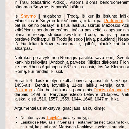
ir Tralų (dabartinio Aidiko). Visoms šioms bendruomenė
būdamas Smyrne, jis parašė laiškus.
Iš
Smyrno
jį nugabeno į Trodą, iš kur jis išsiuntė laiš
Filadelfijos ir Smyrno krikščionims, o taip pat
Polikarpui
. T
pat jis ketino parašyti ir kitus laiškus, skirtus Mažosios Azi
krikščionių bendruomenėms, tačiau pasikeitė jo apsaugini
planai ir reikėjo skubiai išvykti iš Trodo, tad jis tą pare
perdavė Polikarpui. Iš Trodo jie sėdo į laivą, plaukiantį į Neapo
Iš čia toliau keliavo sausuma Ir, galbūt, plaukė kai kur
atkarpas.
Netrukus po atvykimo į Romą jis pasitiko savo lemtį. Švent
kankinio relikvijas į Antiochiją parvežė Kilikijos diakonas Filo
ir siras Rheus Agathopus. 637 m. jos nusiųstos šv. Klemensu
Romą, kur randasi iki šiol.
Surasti 4-i laiškai lotynų kalba buvo atspausdinti Paryžiuje 
1495-ais. Bendrą lotynišką 11-os laiškų versiją kartu 
Polikarpo
laišku bei kai kuriais paneigtais
Dioniso Areopagie
darbais 1498 m. Paryžiuje išleido Lefevre d’Etaples. Vėl
laiškai leisti 1516, 1557, 1559, 1644, 1646, 1647 m. ir kt.
Argumentai už ankstyvą Ignacijaus laiškų kilmę:
Neintensyvus
Trejybės
palaikymo lygis;
Laiškuose Naujasis ir Senasis Testamentai necituojami toki
stiliumi, kaip tai darė Martynas Kankinys ir vėlesni autoriai;