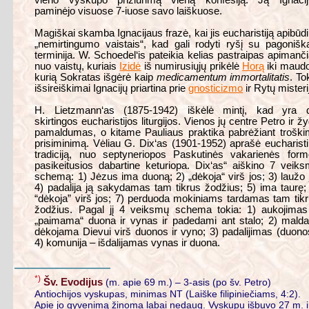
vieno vyskupo prižiūrimą vieną konfesiją. Ją Ignacij
paminėjo visuose 7-iuose savo laiškuose.
Magiškai skamba Ignacijaus frazė, kai jis eucharistiją apibūd
„nemirtingumo vaistais“, kad gali rodyti ryšį su pagonišk
terminija. W. Schoedel‘is pateikia kelias pastraipas apimanč
nuo vaistų, kuriais
Izidė
iš numirusiųjų prikėlė
Horą
iki maud
kurią Sokratas išgėrė kaip
medicamentum immortalitatis
. To
išsireiškimai Ignacijų priartina prie
gnosticizmo
ir Rytų misteri
H. Lietzmann‘as (1875-1942) iškėlė mintį, kad yra d
skirtingos eucharistijos liturgijos. Vienos jų centre Petro ir ž
pamaldumas, o kitame Pauliaus praktika pabrėžiant trošk
prisiminimą. Vėliau G. Dix‘as (1901-1952) aprašė eucharist
tradiciją, nuo septyneriopos Paskutinės vakarienės for
pasikeitusios dabartine keturiopa. Dix‘as“ aiškino 7 veik
schemą: 1) Jėzus ima duoną; 2) „dėkoja“ virš jos; 3) laužo 
4) padalija ją sakydamas tam tikrus žodžius; 5) ima taurę;
“dėkoja” virš jos; 7) perduoda mokiniams tardamas tam tik
žodžius. Pagal jį 4 veiksmų schema tokia: 1) aukojimas
„paimama“ duona ir vynas ir padedami ant stalo; 2) mald
dėkojama Dievui virš duonos ir vyno; 3) padalijimas (duono
4) komunija – išdalijamas vynas ir duona.
*)
Šv. Evodijus
(m. apie 69 m.) – 3-asis (po šv. Petro)
Antiochijos vyskupas, minimas NT (Laiške filipiniečiams, 4:2).
Apie jo gyvenimą žinoma labai nedaug. Vyskupu išbuvo 27 m. i