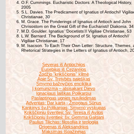
O.F. Cummings. Eucharistic Doctors: A Theological History,
2005
S.L. Davies. The Predicament of Ignatius of Antioch// Vigilia
Christianae, 30
M. Grace. The Ponderings of Ignatius of Antioch and John
Chrisostom on the Great Gift of the Eucharist// Diakonia, 34
M.D. Goulder. Ignatius’ ‘Docetists’// Vigiliae Christianae, 53
L.W. Barnard. The Background of St. Ignatius of Antioch//
Vigiliae Christianae, 17
M. Isacson. To Each Their Own Letter: Structure, Themes,
Rhetorical Strategies in the Letters of Ignatius of Antioch, 2
Severas iš Antiochijos
Eusebijus iš Cezarėjos
Žodžio "krikščionis" kilmė
Apie Šv. Trejybės paieškas
Smyrno bažnyčios enciklika
Į komunizmą – atsisakant Dievo
Ignacijaus laiškas Polikarpui
Paslaptingas ugnies nusileidimas
Adventas: Dar kartą - Žmogaus Sūnus
Kankinys šv.Polikarpas, Smyrno vyskupas
Krikščionių šventieji: Šv. Teresa iš Avilos
Krikščionių šventieji: šv. Gemma Galgani
Paulius Tilichas: filosofija ir teologija
Origenas iš Aleksandrijos
Maksimas Išpažinėjas