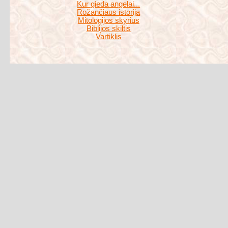
Kur gieda angelai...
Rožančiaus istorija
Mitologijos skyrius
Biblijos skiltis
Vartiklis