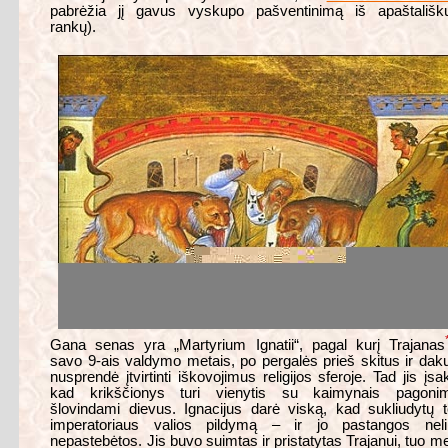
pabrėžia jį gavus vyskupo pašventinimą iš apaštališkų
rankų).
Gana senas yra „Martyrium Ignatii“, pagal kurį Trajanas
savo 9-ais valdymo metais, po pergalės prieš skitus ir dak
nusprendė įtvirtinti iškovojimus religijos sferoje. Tad jis įsa
kad krikščionys turi vienytis su kaimynais pagonim
šlovindami dievus. Ignacijus darė viską, kad sukliudytų 
imperatoriaus valios pildymą – ir jo pastangos neli
nepastebėtos. Jis buvo suimtas ir pristatytas Trajanui, tuo m