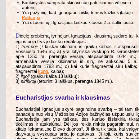
Kankinystės samprata skiriasi nuo pateikiamos vėlesnių
autorių;
Yra požymių, kad Ignacijaus laiškų temos kažkiek įtakojo
Polikarpą
;
Yra užuominų į Ignacijaus laiškus kituose 2 a. šaltiniuose.
D
idelę problemą tyrinėjant Ignacijaus klausimą sudaro tai, 
egzistuoja trys jo laiškų redakcijos:
1)
trumpoji
(7 laiškai kildinami iš graikų kalbos ir atspausdi
Vossius’o 1646 m.; a) yra lotyniška vyskupo R. Grosstete
apie 1250 m. parengta versija, atspausdinta 1644 m.; 
armėniška versija kildinama iš sirų ne anksčiau 5 a. 
atspausdinta 1783 m.; c) kai kurie fragmentai sirų kalba;
fragmentai
koptų
kalba);
2)
ilgoji
(graikų kalba 13 laiškų);
3)
siriškoji
(teturinti 3 laiškus, parengta 1845 m.).
Eucharistijos svarba ir klausimas
Eucharistijai Ignacijus skyrė pagrindinę svarbą – tai tam ti
panacėja nuo visų Mažosios Azijos bažnyčias užpuolusių li
Eucharistija jam yra taškas, ties kuriuo išsiskiria tikra
tikėjimas ir atskalūnai. Dėl jos reikia rinktis pagarbinimui, 
kitaip liekama „be Dievo duonos“. Ji tikra tik tada, kai valg
dalyvauja vyskupas arba jo atstovas. Ji toji, kuris suvien