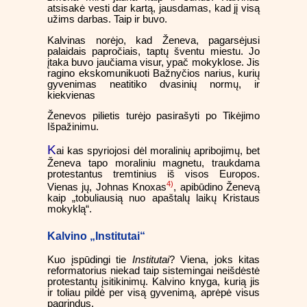
atsisakė vesti dar kartą, jausdamas, kad jį visą
užims darbas. Taip ir buvo.
Kalvinas norėjo, kad Ženeva, pagarsėjusi
palaidais papročiais, taptų šventu miestu. Jo
įtaka buvo jaučiama visur, ypač mokyklose. Jis
ragino ekskomunikuoti Bažnyčios narius, kurių
gyvenimas neatitiko dvasinių normų, ir
kiekvienas
Ženevos pilietis turėjo pasirašyti po Tikėjimo
Išpažinimu.
K
ai kas spyriojosi dėl moralinių apribojimų, bet
Ženeva tapo moraliniu magnetu, traukdama
protestantus tremtinius iš visos Europos.
4)
Vienas jų, Johnas Knoxas
, apibūdino Ženevą
kaip „tobuliausią nuo apaštalų laikų Kristaus
mokyklą“.
Kalvino „Institutai“
Kuo įspūdingi tie
Institutai
? Viena, joks kitas
reformatorius niekad taip sistemingai neišdėstė
protestantų įsitikinimų. Kalvino knyga, kurią jis
ir toliau pildė per visą gyvenimą, aprėpė visus
pagrindus.