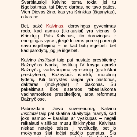
Svarbiausioji Kalvino tema tokia: jei tu
išgelbstimas, tai Dievo darbas, ne tavo paties.
Vien Dievas žino, kas yra išrinktas (išganytas),
o kas ne.
Bet, sakė
Kalvinas
, dorovingas gyvenimas
rodo, kad asmuo (tikriausiai) yra vienas iš
išrinktųjų. Pats Kalvinas, itin dorovingas ir
energingas vyras, įteigė kitiems poreikį parengti
savo išgelbėjimą – ne kad būtų išgelbėti, bet
kad parodytų, jog jie išgelbėti.
Kalvino
Institutai
taip pat nustatė presbiterinę
Bažnyčios tvarką. Institutų IV knyga aprašo
Bažnyčią, vadovaujamą vyresniųjų (graikiškai
presbyteroi
), Bažnyčios išrinktų moralinių
lyderių. Kiti tarnystės rangai yra pastorius,
daktaras (mokytojas) ir diakonas. Su
pakeitimais šios sistemos tebesilaikoma
vadinamosiose presbiterijonų arba reformatų
Bažnyčiose.
Pabrėždami Dievo suverenumą, Kalvino
Institutai
taip pat skatina skaitytoją manyti, kad
joks asmuo – karalius ar vyskupas – negali
reikalauti visiškos mūsų ištikimybės. Kalvinas
niekad neteigė teisės į revoliuciją, bet jo
mokymas šiai idėjai padėjo pamatus. Šia