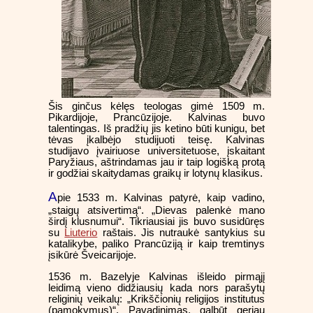
Šis ginčus kėlęs teologas gimė 1509 m.
Pikardijoje, Prancūzijoje. Kalvinas buvo
talentingas. Iš pradžių jis ketino būti kunigu, bet
tėvas įkalbėjo studijuoti teisę. Kalvinas
studijavo įvairiuose universitetuose, įskaitant
Paryžiaus, aštrindamas jau ir taip logišką protą
ir godžiai skaitydamas graikų ir lotynų klasikus.
A
pie 1533 m. Kalvinas patyrė, kaip vadino,
„staigų atsivertimą“. „Dievas palenkė mano
širdį klusnumui“. Tikriausiai jis buvo susidūręs
su
Liuterio
raštais. Jis nutraukė santykius su
katalikybe, paliko Prancūziją ir kaip tremtinys
įsikūrė Šveicarijoje.
1536 m. Bazelyje Kalvinas išleido pirmąjį
leidimą vieno didžiausių kada nors parašytų
religinių veikalų: „Krikščionių religijos institutus
(pamokymus)“. Pavadinimas, galbūt geriau