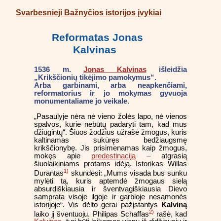
Svarbesnieji Bažnyčios istorijos įvykiai
Reformatas Jonas
Kalvinas
1536 m.
Jonas Kalvinas
išleidžia
„Krikščionių tikėjimo pamokymus“.
Arba garbinami, arba neapkenčiami,
reformatorius ir jo mokymas gyvuoja
monumentaliame jo veikale.
„Pasaulyje nėra nė vieno žolės lapo, nė vienos
spalvos, kurie nebūtų padaryti tam, kad mus
džiugintų“. Šiuos žodžius užrašė žmogus, kuris
kaltinamas sukūręs bedžiaugsmę
krikščionybę. Jis prisimenamas kaip žmogus,
mokęs apie
predestinaciją
– atgrasią
šiuolaikiniams protams idėją. Istorikas Willas
1)
Durantas
skundėsi: „Mums visada bus sunku
mylėti tą, kuris aptemdė žmogaus sielą
absurdiškiausia ir šventvagiškiausia Dievo
samprata visoje ilgoje ir garbioje nesąmonės
istorijoje“. Vis dėlto gerai pažįstantys
Kalviną
2)
laiko jį šventuoju. Philipas Schaffas
rašė, kad