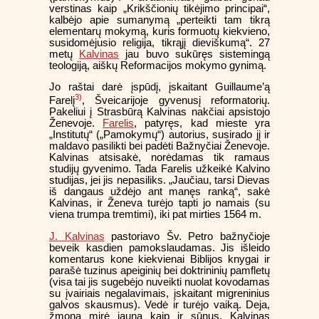
verstinas kaip „Krikščionių tikėjimo principai“,
kalbėjo apie sumanymą „perteikti tam tikrą
elementarų mokymą, kuris formuotų kiekvieno,
susidomėjusio religija, tikrąjį dieviškumą“. 27
metų
Kalvinas
jau buvo sukūręs sistemingą
teologiją, aiškų Reformacijos mokymo gynimą.
Jo raštai darė įspūdį, įskaitant Guillaume’ą
3)
Farelį
, Šveicarijoje gyvenusį reformatorių.
Pakeliui į Strasbūrą Kalvinas nakčiai apsistojo
Ženevoje.
Farelis
, patyręs, kad mieste yra
„Institutų“ („Pamokymų“) autorius, susirado jį ir
maldavo pasilikti bei padėti Bažnyčiai Ženevoje.
Kalvinas atsisakė, norėdamas tik ramaus
studijų gyvenimo. Tada Farelis užkeikė Kalvino
studijas, jei jis nepasiliks. „Jaučiau, tarsi Dievas
iš dangaus uždėjo ant manęs ranką“, sakė
Kalvinas, ir Ženeva turėjo tapti jo namais (su
viena trumpa tremtimi), iki pat mirties 1564 m.
J. Kalvinas
pastoriavo Šv. Petro bažnyčioje
beveik kasdien pamokslaudamas. Jis išleido
komentarus kone kiekvienai Biblijos knygai ir
parašė tuzinus apeiginių bei doktrininių pamfletų
(visa tai jis sugebėjo nuveikti nuolat kovodamas
su įvairiais negalavimais, įskaitant migreninius
galvos skausmus). Vedė ir turėjo vaiką. Deja,
žmona mirė jauna kaip ir sūnus. Kalvinas