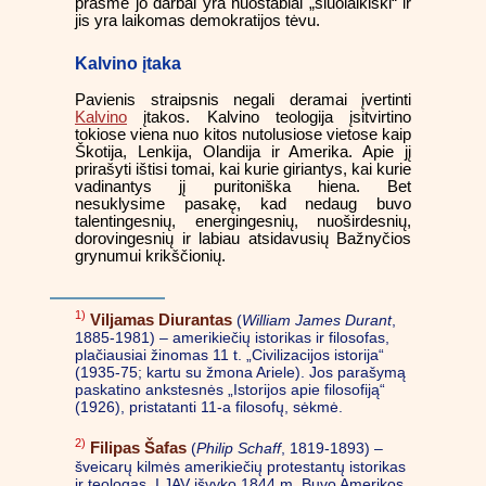
prasme jo darbai yra nuostabiai „šiuolaikiški“ ir
jis yra laikomas demokratijos tėvu.
Kalvino įtaka
Pavienis straipsnis negali deramai įvertinti
Kalvino
įtakos. Kalvino teologija įsitvirtino
tokiose viena nuo kitos nutolusiose vietose kaip
Škotija, Lenkija, Olandija ir Amerika. Apie jį
prirašyti ištisi tomai, kai kurie giriantys, kai kurie
vadinantys jį puritoniška hiena. Bet
nesuklysime pasakę, kad nedaug buvo
talentingesnių, energingesnių, nuoširdesnių,
dorovingesnių ir labiau atsidavusių Bažnyčios
grynumui krikščionių.
1)
Viljamas Diurantas
(
William James Durant
,
1885-1981) – amerikiečių istorikas ir filosofas,
plačiausiai žinomas 11 t. „Civilizacijos istorija“
(1935-75; kartu su žmona Ariele). Jos parašymą
paskatino ankstesnės „Istorijos apie filosofiją“
(1926), pristatanti 11-a filosofų, sėkmė.
2)
Filipas Šafas
(
Philip Schaff
, 1819-1893) –
šveicarų kilmės amerikiečių protestantų istorikas
ir teologas. Į JAV išvyko 1844 m. Buvo Amerikos