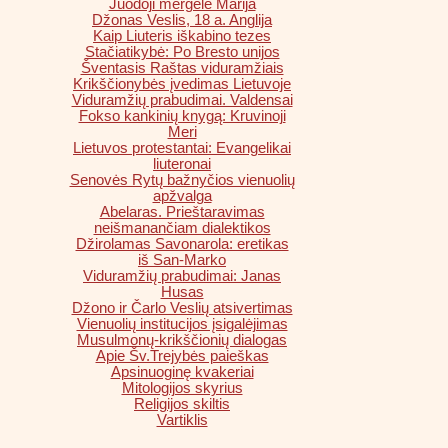
Juodoji mergelė Marija
Džonas Veslis, 18 a. Anglija
Kaip Liuteris iškabino tezes
Stačiatikybė: Po Bresto unijos
Šventasis Raštas viduramžiais
Krikščionybės įvedimas Lietuvoje
Viduramžių prabudimai. Valdensai
Fokso kankinių knygą: Kruvinoji
Meri
Lietuvos protestantai: Evangelikai
liuteronai
Senovės Rytų bažnyčios vienuolių
apžvalga
Abelaras. Prieštaravimas
neišmanančiam dialektikos
Džirolamas Savonarola: eretikas
iš San-Marko
Viduramžių prabudimai: Janas
Husas
Džono ir Čarlo Veslių atsivertimas
Vienuolių institucijos įsigalėjimas
Musulmonų-krikščionių dialogas
Apie Šv.Trejybės paieškas
Apsinuoginę kvakeriai
Mitologijos skyrius
Religijos skiltis
Vartiklis