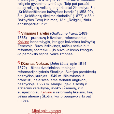
religinio gyvenimo tyrinėtoju. Taip pat parašė
daug religinių veikalų, o geriausiai žinomi yra 8 t.
„Krikščioniškosios bažnyčios istorija“ (1858-90),
3 t. „Krikščionių tikėjimo simboliai“ (1877) ir 38 t.
Bažnyčios Tėvų leidimas, 13 t. „Religinių žinių
enciklopedija“ ir kt.
3)
Viljamas Farelis
(
Guillaume Farel
, 1489-
1565) – prancūzų ir šveicarų reformatorius,
Kalvino
bendražygis, įsteigęs kalvinistų bažnyčią
Ženevoje. Buvo išsilavinęs, tačiau netiko būti
reformatų teoretiku – jis buvo veiksmo žmogus.
Jo pamokslo stipriai veikė žmones.
4)
Džonas Noksas
(
John Knox
, apie 1514-
1572) – škotų dvasininkas, teologas,
reformacijos lyderis Škotijoje, Škotijos presbiterių
bažnyčios įkūrėjas. 1549 m. išlaisvintas iš
prancūzų nelaisvės, ėmė tarnauti anglikonų
bažnyčioje. 1553 m. Marijai I gavus sostą ir
atstačius katalikybę, išvyko į Ženevą, kur
susipažino su
Kalvinu
ir reformatų tikėjimu, kurį
vėliau atnešė į Škotiją, kur propagavo jį iki pat
mirties.
Mitai apie katarus