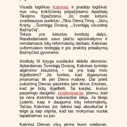
Visada logiškas
Kalvinas
ir pradėjo logiškai:
nuo visų krikščionių pripažįstamo Apaštalų
Tikėjimo Išpažinimo. Jis matė keturis
svarbiausius punktus: „Tikiu Dievą Tėvą ...Jėzų
Kristų ...Šventąją Dvasią ...šventąją visuotinę
Bažnyčią“.
Tokios yra keturios
Institutų
dalys.
Naudodamasis savo plačiu apsiskaitymu ir
remdamasis kitų reformatorių darbais, Kalvinas
suformulavo teologiją ir jos praktinį pritaikymą
Bažnyčios gyvenime.
Institutų
III knyga susilaukė didelio dėmesio.
Aptardamas Šventąją Dvasią, Kalvinas tyrinėjo
atgimimo klausimą – tai yra kaip mes
išgelbstimi? Jis tvirtino, kad išganymas
įmanomas tik per Dievo malonę. Dar prieš
sukūrimą Dievas pasirinko tam tikrus žmones,
kad jie būtų išgelbėti. Tai kaulas, kuriuo
paspringo daugelis:
predestinacija
. Įdomu, kad
tai nėra išskirtinai kalvinistinė idėja. Ja tikėjo
Liuteris, kaip ir dauguma kitų reformatorių.
Tačiau Kalvinas jos laikėsi taip absoliučiai ir
teigė ją taip stipriai, kad tas mokymas nuolat
tapatinamas su juo.
Kalvinui Dievas visų pirma buvo valdovas.