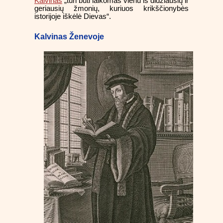
Kalvinas
„turi būti laikomas vienu iš didžiausių ir
geriausių žmonių, kuriuos krikščionybės
istorijoje iškėlė Dievas“.
Kalvinas Ženevoje