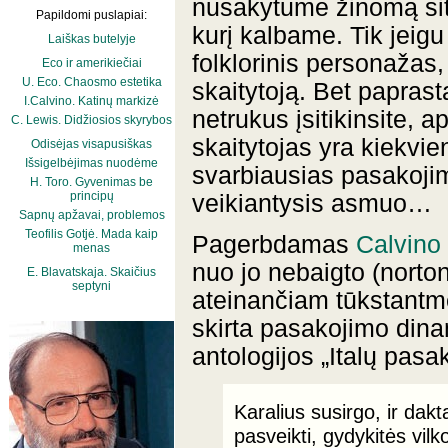
nusakytume žinomą situ
Papildomi puslapiai:
kurį kalbame. Tik jeigu
Laiškas butelyje
folklorinis personažas,
Eco ir amerikiečiai
U. Eco. Chaosmo estetika
skaitytoją. Bet paprasta
I.Calvino. Katinų markizė
netrukus įsitikinsite, 
C. Lewis. Didžiosios skyrybos
skaitytojas yra kiekvieno
Odisėjas visapusiškas
Išsigelbėjimas nuodėme
svarbiausias pasakojim
H. Toro. Gyvenimas be
principų
veikiantysis asmuo…
Sapnų apžavai, problemos
Teofilis Gotjė. Mada kaip
Pagerbdamas
Calvino
menas
nuo jo nebaigto (norto
E. Blavatskaja. Skaičius
septyni
ateinančiam tūkstantmeč
skirta pasakojimo dina
antologijos „Italų pasa
Karalius susirgo, ir dakt
pasveikti, gydykitės vil