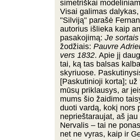
simetriškai modeliniam 
Visai galimas dalykas, 
"Silviją" parašė Ferna
autorius išlieka kaip a
pasakojimą:
Je sortais
žodžiais:
Pauvre Adrie
vers 1832
. Apie jį da
tai, ką tas balsas kal
skyriuose. Paskutinysis
[Paskutinioji korta]; už
mūsų priklausys, ar įei
mums šio žaidimo taisyk
duoti vardą, kokį nor
neprieštaraujat, aš ja
Nervalis – tai ne ponas
net ne vyras, kaip ir G