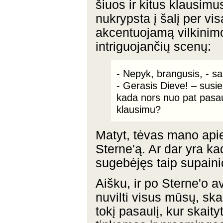
šiuos ir kitus klausimus
nukrypsta į šalį per vi
akcentuojamą vilkinimo 
intriguojančių scenų:
- Nepyk, brangusis, - s
- Gerasis Dieve! – susie
kada nors nuo pat pasaul
klausimu?
Matyt, tėvas mano apie 
Sterne'ą. Ar dar yra ka
sugebėjęs taip supainiot
Aišku, ir po Sterne'o 
nuvilti visus mūsų, skai
tokį pasaulį, kur skait