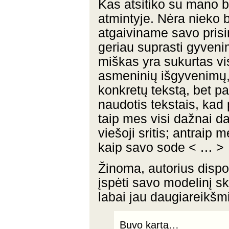
Kas atsitiko su mano bi
atmintyje. Nėra nieko 
atgaiviname savo prisi
geriau suprasti gyvenim
miškas yra sukurtas vis
asmeninių išgyvenimų,
konkretų tekstą, bet p
naudotis tekstais, kad
taip mes visi dažnai d
viešoji sritis; antraip
kaip savo sode < … >
Žinoma, autorius dispon
įspėti savo modelinį sk
labai jau daugiareikšmi
Buvo kartą…