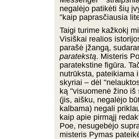
negalėjo patikėti šių įv
"kaip paprasčiausia lite
Taigi turime kažkokį mis
Visiškai realios istorij
parašė įžangą, sudaranč
paratekstą
. Misteris P
paratekstine figūra. T
nutrūksta, pateikiama i
skyriai – dėl "nelaukto
ką "visuomenė žino iš
(jis, aišku, negalėjo b
kalbama) negali prikla
kaip apie pirmąjį redak
Poe, nesugebėjo suprast
misteris Pymas pateikė 