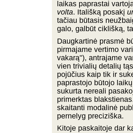
laikas paprastai varto
volta
. Itališką posakį
u
tačiau būtasis neužbaig
galo, galbūt ciklišką, t
Daugkartinė prasmė bū
pirmajame vertimo vari
vakarą"), antrajame va
vien trivialių detalių t
pojūčius kaip tik ir su
paprastojo būtojo laikų
sukurta nereali pasako
primerktas blakstiena
skaitanti modalinė publ
pernelyg preciziška.
Kitoje paskaitoje dar 