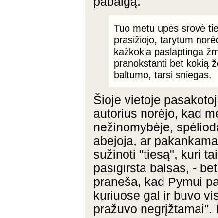
pabaigą:
Tuo metu upės srovė ties
prasižiojo, tarytum norė
kažkokia paslaptinga žmo
pranokstanti bet kokią 
baltumo, tarsi sniegas.
Šioje vietoje pasakotoj
autorius norėjo, kad m
nežinomybėje, spėliodam
abejoja, ar pakankamai
sužinoti "tiesą", kuri t
pasigirsta balsas, - bet
praneša, kad Pymui pasl
kuriuose gal ir buvo v
pražuvo negrįžtamai".