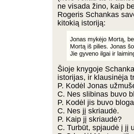
ne visada žino, kaip b
Rogeris Schankas savo
kitokią istoriją:
Jonas mykėjo Mortą, bet 
Mortą iš pilies. Jonas šo
Jie gyveno ilgai ir laimin
Šioje knygoje Schankas
istorijas, ir klausinėja
P. Kodėl Jonas užmušė
C. Nes slibinas buvo b
P. Kodėl jis buvo blog
C. Nes jį skriaudė.
P. Kaip jį skriaudė?
C. Turbūt, spjaudė į jį 