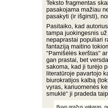
Teksto fragmentas ska
pasakojama mažiau nei 
pasakyti (ir išgirsti), n
Pasitaiko, kad autorius
tampa juokingesnis už 
nepaprastai populiari r
fantaziją maitino tokio
"Pamišėlės kerštas" ar 
gan prastai, bet versda
sakoma, kad ji turėjo 
literatūroje pavartojo 
biurokratijos kalbą (to
vyras, kariuomenės ke
smuklė" ji pradeda taip
Buvo gražus vakaras, no