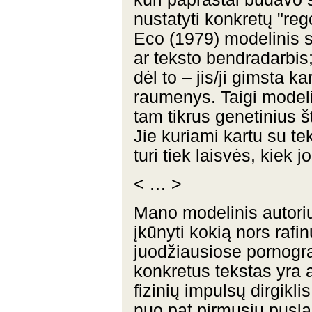
nustatyti konkretų "reg
Eco (1979) modelinis s
ar teksto bendradarbis;
dėl to – jis/ji gimsta k
raumenys. Taigi modeli
tam tikrus genetinius 
Jie kuriami kartu su teks
turi tiek laisvės, kiek j
< … >
Mano modelinis autoriu
įkūnyti kokią nors rafin
juodžiausiose pornogra
konkretus tekstas yra a
fizinių impulsų dirgikl
nuo pat pirmųsjų pusla