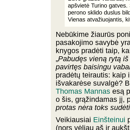
apšvietė Turino gatves. 
perono sklido duslus bild
Vienas atvažiuojantis, ki
Nebūkime žiaurūs poniai
pasakojimo savybė yra 
knygos pradėti taip, k
„
Pabudęs vieną rytą i
pavirtęs baisingu vaba
pradėtų teirautis: kaip 
išvakarėse suvalgė? Be
Thomas Mannas
esą p
o šis, grąžindamas jį, 
protas nėra toks sudėt
Veikiausiai
Einšteinui
p
(nors vėliau aš ir aukšt