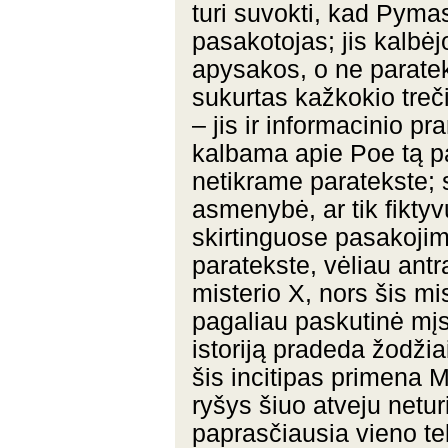
turi suvokti, kad Pymas
pasakotojas; jis kalbėj
apysakos, o ne paratek
sukurtas kažkokio treč
– jis ir informacinio pr
kalbama apie Poe tą pa
netikrame paratekste; 
asmenybė, ar tik fikty
skirtinguose pasakoji
paratekste, vėliau ant
misterio X, nors šis mis
pagaliau paskutinė mįs
istoriją pradeda žodži
šis incitipas primena M
ryšys šiuo atveju netur
paprasčiausia vieno te