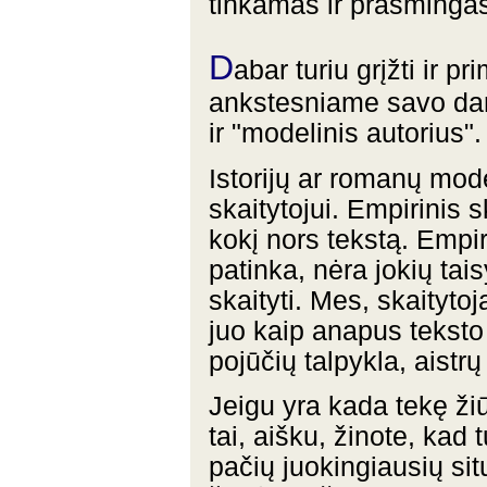
tinkamas ir prasminga
D
abar turiu grįžti ir p
ankstesniame savo darb
ir "modelinis autorius".
Istorijų ar romanų mod
skaitytojui. Empirinis s
kokį nors tekstą. Empiri
patinka, nėra jokių tais
skaityti. Mes, skaityto
juo kaip anapus tekst
pojūčių talpykla, aistrų
Jeigu yra kada tekę žiū
tai, aišku, žinote, kad 
pačių juokingiausių situ