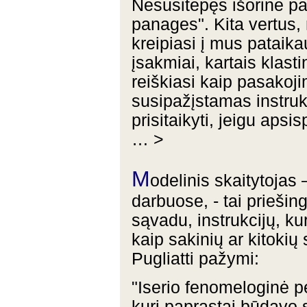
Nesusitepęs išorine pa
panages". Kita vertus, 
kreipiasi į mus pataik
įsakmiai, kartais klasti
reiškiasi kaip pasakoji
susipažįstamas instrukc
prisitaikyti, jeigu apsi
… >
M
odelinis skaitytojas
darbuose, - tai priešin
sąvadu, instrukcijų, kur
kaip sakinių ar kitoki
Pugliatti pažymi:
"Iserio fenomeloginė pe
kuri paprastai būdavo 