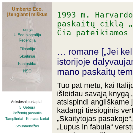
Umberto Eco.
1993 m. Harvard
Įžengiant į miškus
paskaitų ciklą „
Turinys
Čia pateikiamos 
U.Eco biografija
Recencija
… romane [„Jei kel
Filosofija
Skaitiniai
istorijoje dalyvauja
Fantastika
mano paskaitų tem
NSO
Tuo pat metu, kai Itali
išleidau savąją knygą 
atsispindi angliškame 
Ankstesni puslapiai:
5 Gebura
kadangi tiesioginis vert
Požemių pasaulis
„Skaitytojas pasakoje“,
Tamplieriai - Kristaus kariai
„Lupus in fabula“ verst
Stounhendžas