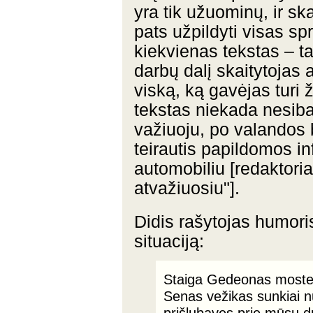
yra tik užuominų, ir sk
pats užpildyti visas s
kiekvienas tekstas – ta
darbų dalį skaitytojas at
viską, ką gavėjas turi ž
tekstas niekada nesiba
važiuoju, po valandos 
teirautis papildomos inf
automobiliu [redaktoria
atvažiuosiu"].
Didis rašytojas humori
situaciją:
Staiga Gedeonas mosteli
Senas vežikas sunkiai n
prišlubavęs prie mūsų dr