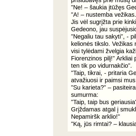
"Ne! – šaukia įtūžęs Ge
"A! – nustemba vežikas.
Jis vėl sugrįžta prie kink
Gedeono, jau suspėjusio 
"Negaliu tau sakyti", -
kelionės tikslo. Vežikas 
visi tylėdami žvelgia kaž
Fiorenzinos pilį!" Arkli
ten tik po vidurnakčio".
"Taip, tikrai, - pritaria 
atvažiuosi ir paimsi mus 
"Su karieta?" – pasitei
sumurma:
"Taip, taip bus geriausia
Grįždamas atgal į smuklę, 
Nepamiršk arklio!"
"Ką, jūs rimtai? – klaus