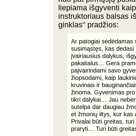
liepiama išgyventi kaip
instruktoriaus balsas 
ginklas" pradžios:
Ar patogiai sėdėdamas s
susimąstęs, kas dedasi u
įvairiausius dalykus, iš
pakaitalus… Gera pramo
paįvairindami savo gyve
žiopsodami, kaip laukin
kruvinais ir bauginančia
žinoma. Gyvenimas pro r
tikri dalykai… Jau nebėra
sutelpa dar daugiau žmon
et žmonių iltys, kur kas
Privalai būti greitas, tur
praryti… Turi būti greita