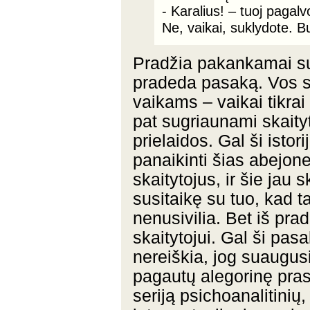
- Karalius! – tuoj pagalv
Ne, vaikai, suklydote. 
Pradžia pakankamai sud
pradeda pasaką. Vos sk
vaikams – vaikai tikrai
pat sugriaunami skaityt
prielaidos. Gal ši isto
panaikinti šias abejone
skaitytojus, ir šie jau 
susitaikę su tuo, kad tai
nenusivilia. Bet iš pr
skaitytojui. Gal ši pasa
nereiškia, jog suaugusie
pagautų alegorinę pra
seriją psichoanalitinių,