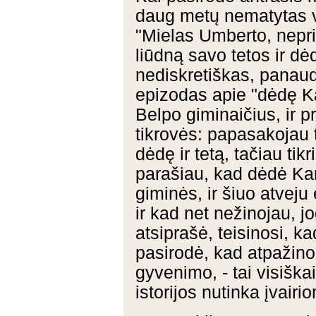
daug metų nematytas v
"Mielas Umberto, nepr
liūdną savo tetos ir dė
nediskretiškas, panaud
epizodas apie "dėdę Ka
Belpo giminaičius, ir p
tikrovės: papasakojau t
dėdę ir tetą, tačiau tik
parašiau, kad dėdė Karo
giminės, ir šiuo atveju 
ir kad net nežinojau, jo
atsiprašė, teisinosi, k
pasirodė, kad atpažino
gyvenimo, - tai visiš
istorijos nutinka įvair