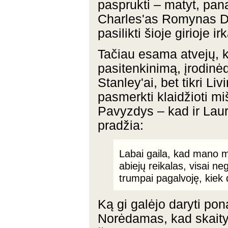
pasprukti – matyt, pana
Charles'as Romynas D
pasilikti šioje girioje i
Tačiau esama atvejų, ka
pasitenkinimą, įrodin
Stanley'ai, bet tikri Li
pasmerkti klaidžioti mi
Pavyzdys – kad ir Lau
pradžia:
Labai gaila, kad mano m
abiejų reikalas, visai n
trumpai pagalvoję, kiek 
Ką gi galėjo daryti po
Norėdamas, kad skaity