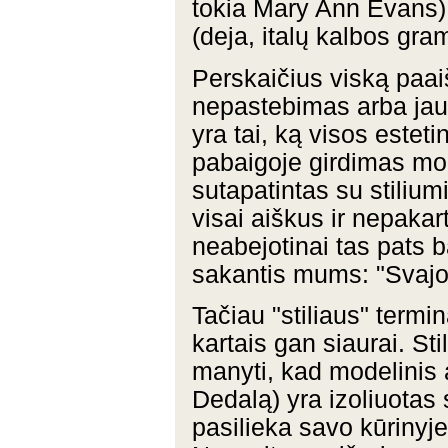
tokia Mary Ann Evans)
(deja, italų kalbos gra
Perskaičius viską paai
nepastebimas arba jau 
yra tai, ką visos esteti
pabaigoje girdimas mod
sutapatintas su stilium
visai aiškus ir nepaka
neabejotinai tas pats 
sakantis mums: "Svajon
Tačiau "stiliaus" termi
kartais gan siaurai. St
manyti, kad modelinis 
Dedalą) yra izoliuotas
pasilieka savo kūrinyje 