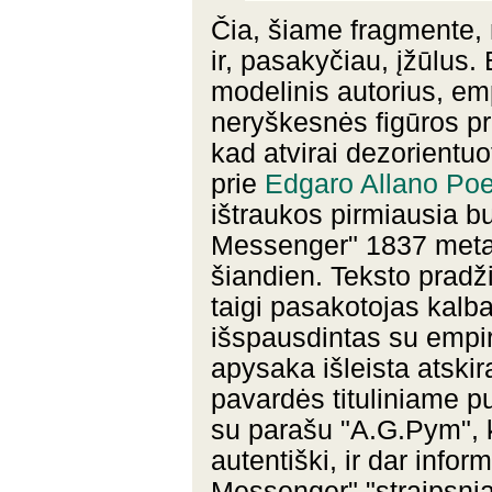
Čia, šiame fragmente, 
ir, pasakyčiau, įžūlus. 
modelinis autorius, emp
neryškesnės figūros pris
kad atvirai dezorientuot
prie
Edgaro Allano Po
ištraukos pirmiausia b
Messenger" 1837 metai
šiandien. Teksto pradž
taigi pasakotojas kalb
išspausdintas su empi
apysaka išleista atskir
pavardės tituliniame pu
su parašu "A.G.Pym", 
autentiški, ir dar info
Messenger" "straipsnia