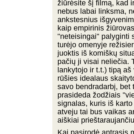
žiūrėsite šį filmą, kad 
nebus labai linksma, n
ankstesnius išgyvenimu
kaip empirinis žiūrovas
"neteisingai" palyginti
turėjo omenyje režisier
juoktis iš komiškų situa
pačių ji visai neliečia.
lankytojo ir t.t.) tipą 
rūšies idealaus skaityt
savo bendradarbį, bet ta
prasideda žodžiais "vien
signalas, kuris iš karto
atveju tai bus vaikas a
aiškiai prieštaraujanč
Kai pasirodė antrasis