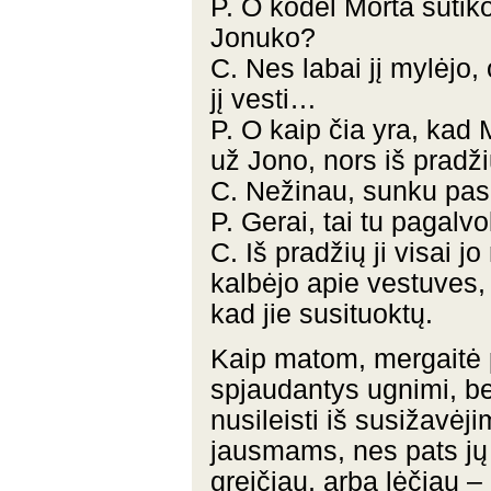
P. O kodėl Morta sutiko
Jonuko?
C. Nes labai jį mylėjo, 
jį vesti…
P. O kaip čia yra, kad 
už Jono, nors iš pradž
C. Nežinau, sunku pas
P. Gerai, tai tu pagalv
C. Iš pradžių ji visai j
kalbėjo apie vestuves, i
kad jie susituoktų.
Kaip matom, mergaitė p
spjaudantys ugnimi, be
nusileisti iš susižavė
jausmams, nes pats jų 
greičiau, arba lėčiau –