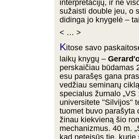
interpretacijų, ir ne vi
sužaisti double jeu, o s
didinga jo knygelė – ta
< … >
K
itose savo paskaitos
laikų knygų –
Gerard'o
perskaičiau būdamas 20 
esu parašęs gana prast
vedžiau seminarų ciklą, 
specialus žurnalo „VS 
universitete "Silvijos"
tuomet buvo parašyta d
žinau kiekvieną šio rom
mechanizmus. 40 m. „Sil
kad neteisūs tie, kurie