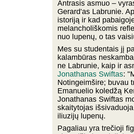
Antrasis asmuo – vyras,
Gerard'as Labrunie. Api
istoriją ir kad pabaigo
melancholiškomis reflek
nuo lupenų, o tas vaisiu
Mes su studentais jį 
kalambūras neskamba, 
ne Labrunie, kaip ir as
Jonathanas Swiftas
: "
Notingeimšire; buvau tr
Emanuelio koledžą Kem
Jonathanas Swiftas mo
skaitytojas išsivaduoj
iliuzijų lupenų.
Pagaliau yra trečioji fig