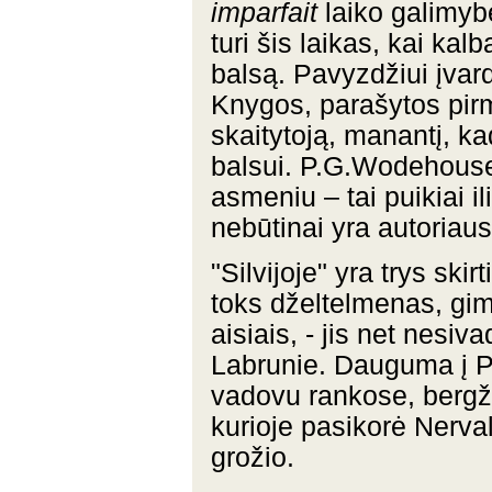
imparfait
laiko galimyb
turi šis laikas, kai ka
balsą. Pavyzdžiui įvar
Knygos, parašytos pirm
skaitytoją, manantį, k
balsui. P.G.Wodehouse
asmeniu – tai puikiai i
nebūtinai yra autoriaus
"Silvijoje" yra trys ski
toks dželtelmenas, gim
aisiais, - jis net nesiv
Labrunie. Dauguma į Pa
vadovu rankose, bergžd
kurioje pasikorė Nerval
grožio.