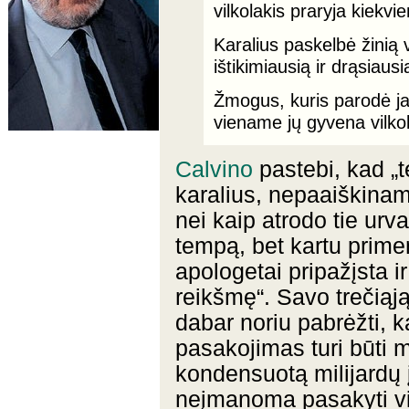
vilkolakis praryja kiekvi
Karalius paskelbė žinią 
ištikimiausią ir drąsiaus
Žmogus, kuris parodė jam
viename jų gyvena vilkol
Calvino
pastebi, kad „t
karalius, nepaaiškinam
nei kaip atrodo tie urv
tempą, bet kartu primen
apologetai pripažįsta i
reikšmę“. Savo trečiąją
dabar noriu pabrėžti, ka
pasakojimas turi būti 
kondensuotą milijardų į
neįmanoma pasakyti vi