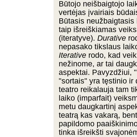
Būtojo neišbaigtojo lai
vertėjas įvairiais būda
Būtasis neužbaigtasis 
taip išreiškiamas veiks
(iteratyve).
Durative
rod
nepasako tikslaus laik
Iterative
rodo, kad veik
nežinome, ar tai daugka
aspektai. Pavyzdžiui, 
"sortais" yra tęstinio 
teatro reikalauja tam t
laiko (imparfait) veiksm
metu daugkartinį aspekt
teatrą kas vakarą, ben
papildomo paaiškinimo.
tinka išreikšti svajon