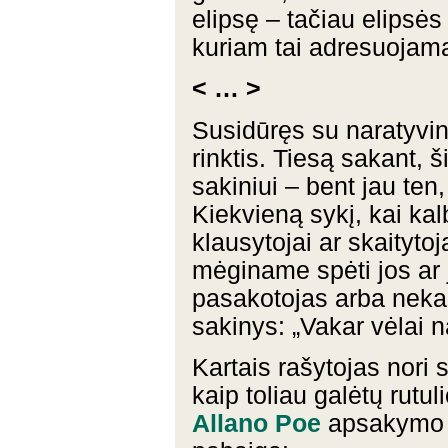
elipsę – tačiau elipsės
kuriam tai adresuojam
< … >
Susidūręs su naratyvini
rinktis. Tiesą sakant, 
sakiniui – bent jau ten
Kiekvieną sykį, kai kal
klausytojai ar skaityto
mėginame spėti jos ar j
pasakotojas arba nekant
sakinys: „Vakar vėlai 
Kartais rašytojas nori 
kaip toliau galėtų rutul
Allano Poe
apsakymo 