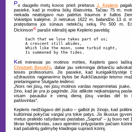
P
o daugelio metų kovos prieš prietarus
J. Kepleris
pagali
pasiekė, kad jo motina būtų išlaisvinta. Tačiau 75 m. mot
niekada neatsigavo nuo patirtos traumos ir šaltos žie
Vokietijos kalėjime. Ji netrukus 1622 m. balandžio 13 d. m
pratęsdama jos sūnaus netekčių seką. Po 500 m. Em
4)
Dickinson
parašė eilėraštį apie Keplerio paveldą:
Each that we lose takes part of us; 

A crescent still abides, 

Which like the moon, some turbid night, 

Is summoned by the tides.
K
eli mėnesiai po motinos mirties, Kepleris gavo laišk
Christoph Besold’o
, dabar jau sėkmingai dirbančiu advokat
teisės profesoriumi. Jis pasiekė, kad kunigaikštystėje 
uždraustos raganavimo bylos be Aukščiausiojo teismo ma
prietaringame Štutgarte leidimo:
„Nors nei jūsų, nei jūsų motinos vardas nepaminėtas įsake, 
žino, kad jie yra jo pagrinde. Jūs atlikote neįkainojamą pasl
visam pasauliui ir vieną dieną jūsų vardas dėl to 
pašlovintas“.
Kepleris nedžiūgavo dėl įsako – galbūt jis žinojo, kad politinia
kultūriniai pokyčiai vargiai yra tokie patys. Jis likusius gyve
metus praleido rašydamas pastabas „Sapnui“ – jų buvo net 
tikras hipertekstas, savo apimtimi prilygstantis pačiam kūrini
kad pašalintų galimybę klaidingai suprasti kūrinį.