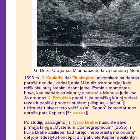
G. Dorė. Uraganas Miunhauzeno laivą nuneša į Mėnu
1593 m.
J. Kepleris
, dar
Tiubingeno
universiteto studentas
parašė nedidelį kūrinėlį apie Mėnulio astronomiją: kaip
reiškiniai būtų stebimi esant jame. Esminis momentas
buvo, kad stebėtojas Mėnulyje nejaučia Mėnulio judėjimo.
Jo draugas
K. Bezoldas
pagal šį jaunatvišką kūrinį sudarė
tezes ir pasiūlė pravesti studentų disputą – tačiau jį
uždraudė universiteto valdžia (tai „Sapno” komentaruose
aprašo pats Kepleris [žr.
>>>>>
]).
Po studijų pabaigimo jis
Tycho Brahei
nusiuntė savo
pirmąją knygą „Mysterium Cosmographicum“ (1596), į
kurią Brahė atsiliepė, kad turėjo „nepaprastą malonumą“
dėl joje išdėstytų koncepcijų ir pakvietė Keplerį apsilankyti,