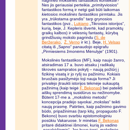
nagrinėti mokslinės fantastikos kontekste?
Nes jis geriausiai perteikia „primityviosios“
fantastikos formą ir netgi gali būti laikomas
kietosios mokslinės fantastikos
pirmtaku. Jis
yra „trūkstama grandis“ tarp grynosios
fantastikos (pvz.,
Lukiano
„Tikrosios istorijos“,
kurią, beje, J. Kepleris išvertė, kad pramoktų
graikų kalbos) ir vėlesnių fantastų, kūrybą
grindžiusių mokslo pagrindu (
S. de
Beržerako
,
Ž. Verno
ir kt.). Beje,
H. Velsas
citatą iš „Sapno“ panaudojo epigrafu
„Pirmiesiems žmonėms Mėnulyje“ (1901).
Mokslinės fantastikos (MF), kaip naujo žanro,
atsiradimas 17 a. buvo atsaku į radikalų
tikrovės sampratos pokytį – naują požiūrį į
fizikinę visatą ir jo ryšį su pažinimu. Kokiais
bruožais pasižymėjo toji nauja forma? Ji
privalėjo įtraukti istorijos tėkmėje sukauptą
pažinimą (kaip teigė
F. Bekonas
) bei pateikti
aiškų sprendimą susidūrus su nežinomybe.
Būtent 17-me a. „mokslinio metodo“
koncepcija pradėjo sąvokai „mokslas“ teikti
naują prasmę. Patirties, kaip pažinimo gavimo
būdo, pripažinimas (tarp kitų, propaguoto F.
Bekono) buvo svarbiu epistomologiniu
posūkiu Vakaruose. Ir minėtas
F. Bekonas
pritarė didaktinei išmonei, kurią jis vadino
„pasakėčiomis“. Jos buvo tarsi „mokslinės