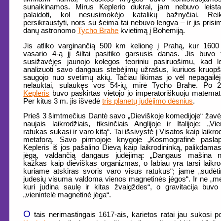
sunaikinamos. Mirus Keplerio dukrai, jam nebuvo leista
palaidoti, kol nesusimokėjo katalikų bažnyčiai. Reik
persikraustyti, nors su šeima tai nebuvo lengva – ir jis prisi
danų astronomo
Tycho Brahe
kvietimą į Bohemiją.
Jis atliko varginančią 500 km kelionę į Prahą, kur 160
vasario 4-ą jį šiltai pasitiko garsusis danas. Jis buvo 
susižavėjęs jaunojo kolegos teoriniu pasiruošimu, kad l
analizuoti savo dangaus stebėjimų užrašus, kuriuos kruopš
saugojo nuo svetimų akių. Tačiau likimas jo vėl nepagailė
nelauktai, sulaukęs vos 54-ių, mirė Tycho Brahe. Po 2
Kepleris
buvo paskirtas vietojo jo imperatoriškuoju matemat
Per kitus 3 m. jis išvedė
tris planetų judėjimo dėsnius
.
Prieš 3 šimtmečius Dantė savo „Dieviškoje komedijoje“ žavė
naujais laikrodžiais, tiksinčiais Anglijoje ir Italijoje: „Vi
ratukas sukasi ir varo kitą“. Tai išsivystė į Visatos kaip laikro
metaforą. Savo pirmojoje knygoje „Kosmografinė paslapt
Kepleris iš jos pašalino Dievą kaip laikrodininką, palikdamas
jėgą, valdančią dangaus judėjimą: „Dangaus mašina n
kažkas kaip dieviškas organizmas, o labiau yra tarsi laikro
kuriame atskiras svoris varo visus ratukus“; jame „sudėt
judesių visuma valdoma vienos magnetinės jėgos“. Ir ne „me
kuri judina saulę ir kitas žvaigždes“, o gravitacija buvo 
„vienintelė magnetinė jėga“.
O
tais nerimastingais 1617-ais, karietos ratai jau sukosi 