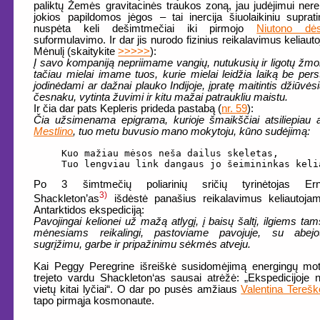
paliktų Žemės gravitacinės traukos zoną, jau judėjimui nere
jokios papildomos jėgos – tai inercija šiuolaikiniu suprat
nuspėta keli dešimtmečiai iki pirmojo
Niutono dės
suformulavimo. Ir dar jis nurodo fizinius reikalavimus keliautoj
Mėnulį (skaitykite
>>>>>
):
Į savo kompaniją nepriimame vangių, nutukusių ir ligotų žmo
tačiau mielai imame tuos, kurie mielai leidžia laiką be pers
jodinėdami ar dažnai plauko Indijoje, įpratę maitintis džiūvėsi
česnaku, vytinta žuvimi ir kitu mažai patraukliu maistu.
Ir čia dar pats Kepleris prideda pastabą (
nr. 59
):
Čia užsimenama epigrama, kurioje šmaikščiai atsiliepiau 
Mestlino
, tuo metu buvusio mano mokytoju, kūno sudėjimą:
Kuo mažiau mėsos neša dailus skeletas,

Tuo lengviau link dangaus jo šeimininkas keli
Po 3 šimtmečių poliarinių sričių tyrinėtojas Ern
3)
Shackleton’as
išdėstė panašius reikalavimus keliautoja
Antarktidos ekspediciją:
Pavojingai kelionei už mažą atlygį, į baisų šaltį, ilgiems ta
mėnesiams reikalingi, pastoviame pavojuje, su abejot
sugrįžimu, garbe ir pripažinimu sėkmės atveju.
Kai Peggy Peregrine išreiškė susidomėjimą energingų mo
trejeto vardu Shackleton‘as sausai atrėžė: „Ekspedicijoje 
vietų kitai lyčiai“. O dar po pusės amžiaus
Valentina Tereš
tapo pirmąja kosmonaute.