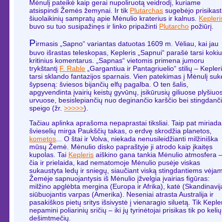
Mėnulį pateikė kaip gerai nupoliruotą veidrodį, kuriame
atsispindi Žemės žemynai. Ir tik
Plutarchas
sugebėjo prisikasti
šiuolaikinių sampratų apie Mėnulio kraterius ir kalnus.
Kepleri
buvo su tuo susipažinęs ir linko pripažinti
Plutarcho
požiūrį.
P
irmasis „Sapno“ variantas datuotas 1609 m. Vėliau, kai jau
buvo išrastas teleskopas, Kepleris „Sapnui“ parašė tarsi koki
kritinius komentarus. „Sapnas“ vietomis primena jumoru
trykštantį
F. Rable
„Gargantiua ir Pantagriuelio“ stilių – Kepler
tarsi sklando fantazijos sparnais. Vien patekimas į Mėnulį suk
šypseną: šviesos bijančių elfų pagalba. O ten šalis,
apgyvendinta įvairių keistų gyvūnų, įsikūrusių giliuose plyšiuo
urvuose, besislepiančių nuo deginančio karščio bei stingdanč
speigo (žr.
>>>>>
).
Tačiau aplinka aprašoma nepaprastai tiksliai. Taip pat miriada
švieselių mirga Paukščių takas, o erdvę skrodžia planetos,
kometos
... O štai ir Volva, niekada nenusileidžianti milžiniška
mūsų Žemė. Mėnulio disko papraštyje ji atrodo kaip įkaitęs
kupolas. Tai
Kepleris
aiškino gana tankia Mėnulio atmosfera –
čia ir prielaida, kad nematomoje Mėnulio pusėje viskas
sukaustyta ledų ir sniegų, siaučiant viską stingdantiems vėja
Žemėje sapnuojantysis iš Mėnulio įžvelgia įvairias figūras:
milžino apglėbta mergina (Europa ir Afrika), katė (Skandinavij
siūbuojantis varpas (Amerika). Neseniai atrasta Australija ir
pasakiškos pietų sritys išsivystė į vienaragio siluetą. Tik Keple
nepamini poliarinių sričių – iki jų tyrinėtojai prisikas tik po kelių
dešimtmečių.