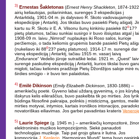
3)
Ernestas Šakletonas
(
Ernest Henry Shackleton
, 1874-1922
airių keliautojas, poliarininkas, surengęs 3 ekspedicijas į
Antarktidą. 1901-04 m. jis dalyvavo R. Skoto vadovaujamoje
ekspedicijoje į Antarktį. Jos tikslas buvo pasiekti Pietų ašigalį. Ji
o
kartu su R. Skotu ir E. A. Vilsonu šunų kinkiniu pasiekė 82
17?
pietų platumos, tačiau sunkiai susirgo ir buvo išsiųstas atgal į la
1908-09 m. laivu „Nimrod“ nuplaukęs iki Roso salos, kurioje
peržiemojo, o tada keliomis grupėmis bandė pasiekti Pietų ašiga
o
(nukeliavo iki 88
23? pietų platumos). 1914-17 m. surengė dar
vieną ekspediciją į Antarktį, tačiau 1915 m. vasarį laivą
„Endurance“ Vedelio jūroje sutraiškė ledai. 1921 m. „Quest“ lai
surengė paskutinę ekspediciją į Antarktį, kurios tikslai buvo gan
migloti, tačiau kelionės pradžioje Pietų Džordžijos saloje mirė n
širdies smūgio - ir buvo ten palaidotas.
4)
Emilė Dikinson
(
Emily Elizabeth Dickinson
, 1830-1886) –
amerikiečių poetė. Gyveno labai uždarą gyvenimą, o jos kūrybą
išskyrus kelis eilėraščius, buvo paskelbta tik po mirties. Jos lyrik
būdinga filosofinė pakraipa, polinkis į misticizmą, gamtos, meilė
mirties motyvai, intymios, kartais ironiškos intonacijos, paradoks
novatoriškas eiliavimas. Jos garbei pavadintas krateris
Veneroj
5)
Laurie Spiege
(g. 1945 m.) – amerikiečių kompozitorė, žin
elektroninės muzikos kompozicijomis. Siekė panaudoti
technologijas muzikoje. Taip pat grojo gitara ir liutna. Jos
kompozicija
J. Keplerio
„Harmonices Mundi“ tema buvo pasirink