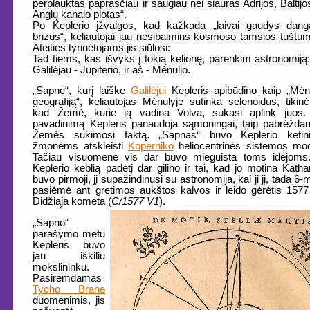
perplauktas paprasčiau ir saugiau nei siauras Adrijos, Baltijo
Anglų kanalo plotas“.
Po Keplerio įžvalgos, kad kažkada „laivai gaudys dang
brizus“, keliautojai jau nesibaimins kosmoso tamsios tuštu
Ateities tyrinėtojams jis siūlosi:
Tad tiems, kas išvyks į tokią kelionę, parenkim astronomiją:
Galilėjau - Jupiterio, ir aš - Mėnulio.
„Sapne“, kurį laiške
Galilėjui
Kepleris apibūdino kaip „Mėn
geografiją“, keliautojas Mėnulyje sutinka selenoidus, tikinč
kad Žemė, kurie ją vadina Volva, sukasi aplink juos.
pavadinimą Kepleris panaudoja sąmoningai, taip pabrėžd
Žemės sukimosi faktą. „Sapnas“ buvo Keplerio ketin
žmonėms atskleisti
Koperniko
heliocentrinės sistemos mod
Tačiau visuomenė vis dar buvo mieguista toms idėjoms
Keplerio keblią padėtį dar gilino ir tai, kad jo motina Katha
buvo pirmoji, jį supažindinusi su astronomija, kai ji jį, tada 6-m
pasiėmė ant gretimos aukštos kalvos ir leido gėrėtis 157
Didžiąja kometa (
C/1577 V1
).
„Sapno“
parašymo metu
Kepleris buvo
jau iškiliu
mokslininku.
Pasiremdamas
Tycho Brahe
duomenimis, jis