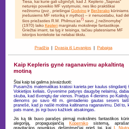
Tiesa, kai kurie gali užginčyti, kad J. Keplerio „Sapnas“
neturėjo poveikio MF vystymuisi, nes liko praktiškai
nežinomu (pvz., priešingai
Godvino
ir
Beržerako
kūriniams
įnešusiems MF retoriką ir
mythos
) – ir nenuostabu, kad dė
7)
šios priežasties R.M. Philmus‘as
savo „Į nežinomybę“
(1970) laiko
Keplerį
marginalu mokslinėje fantastikoje.
Griežtai imant, tai lyg ir teisinga, tačiau platesniame MF
istorijos kontekste tai nelabai tikslu.
Pradžia
|
Dvasia iš Levanijos
|
Pabaiga
Kaip Kepleris gynė raganavimu apkaltintą
motiną
Štai kaip tai galima įsivaizduoti:
Pusamžis matematikas kratosi karieta per kaulus stingdantį š
Vokietijos keliais. Gyvenime patyręs daugybę nelaimių, dabar
skuba, kad išvengtų dar vienos. Praėjus 4 dienims po Kalėdų 
dienoms po savo 48 m. gimtadienio gautas sesers laiš
pranešė, kad jo našlė motina kaltinama raganavimu. Dėl to, 
pats manė, jis irgi buvo kažkiek atsakingas.
Jis ką tik buvo parašęs pirmąjį mokslinės fantastikos kūri
alegoriją, propaguojančią
Koperniko
sistemą, aprašan
gravitacijos poveikius dešimtmečiai prieš tai, kai
I. Niut