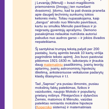
į Levaniją (Mėnulį) – kvazi-magiškomis
priemonėmis (žmogų į ten nunešant
dvasioms). Įdomu, kad ta pati dvasia praneša
apie daugelį techninių sunkumų tokios
kelionės metu. Toliau nupasakojama, kaip
„dangus“ atrodo nuo Mėnulio paviršiaus,
kartu su smulkiu Mėnulio paviršiaus ir jo
neįprastų gyventojų aprašymu. Demono
pasakojimas nelauktai nutrūksta autoriui
pabudus nuo audros garso – ir jokios išvados
nepateikiama.
Šį santykinai trumpą tekstą palydi per 200
pastabų, kurių apimtis beveik 10 kartų viršija
pagrindinio teksto apimtį. Jos buvo pastoviai
pildomos 1921-1630 m. laikotarpiu ir įtraukia
daug
matematinių
paaiškinimų, įvairių teorijų
aptarimų, įvairių astronominių hipotezių
iškėlimą, ankstesniuose veikaluose padarytų
klaidų ištaisymus ir t.t.
Tad „Sapnas“ yra pusiau išmonės, pusiau
mokslinių faktų pateikimas, fizikos ir
vaizduotės, naujojo Mokslo ir populiarių
prietarų mišinys. Pilnėjančios ir dylančios
Žemės, matomos iš Mėnulio, vaizdas
pateiktas remiantis moksline hipoteze
(
Koperniko
sistema) ir matematiniais