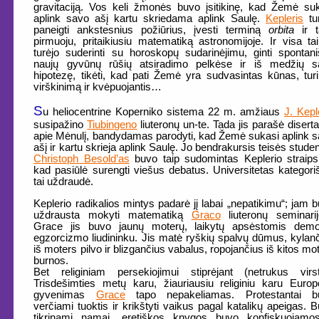
gravitaciją. Vos keli žmonės buvo įsitikinę, kad Žemė su
aplink savo ašį kartu skriedama aplink Saulę.
Kepleris
tu
paneigti ankstesnius požiūrius, įvesti terminą
orbita
ir t
pirmuoju, pritaikiusiu matematiką astronomijoje. Ir visa tai
turėjo suderinti su horoskopų sudarinėjimu, ginti spontan
naujų gyvūnų rūšių atsiradimo pelkėse ir iš medžių s
hipotezę, tikėti, kad pati Žemė yra sudvasintas kūnas, turi
virškinimą ir kvėpuojantis…
S
u heliocentrine Koperniko sistema 22 m. amžiaus
J. Kepl
susipažino
Tiubingeno
liuteronų un-te. Tada jis parašė diserta
apie Mėnulį, bandydamas parodyti, kad Žemė sukasi aplink 
ašį ir kartu skrieja aplink Saulę. Jo bendrakursis teisės stude
Christoph Besold’as
buvo taip sudomintas Keplerio straips
kad pasiūlė surengti viešus debatus. Universitetas kategori
tai uždraudė.
Keplerio radikalios mintys padarė jį labai „nepatikimu“; jam 
uždrausta mokyti matematiką
Graco
liuteronų seminarij
Grace jis buvo jaunų moterų, laikytų apsėstomis demo
egzorcizmo liudininku. Jis matė ryškių spalvų dūmus, kylan
iš moters pilvo ir blizgančius vabalus, ropojančius iš kitos mo
burnos.
Bet religiniam persekiojimui stiprėjant (netrukus virs
Trisdešimties metų karu, žiauriausiu religiniu karu Europ
gyvenimas
Grace
tapo nepakeliamas. Protestantai b
verčiami tuoktis ir krikštyti vaikus pagal katalikų apeigas. 
tikrinami namai, eretiškos knygos buvo konfiskuojamos