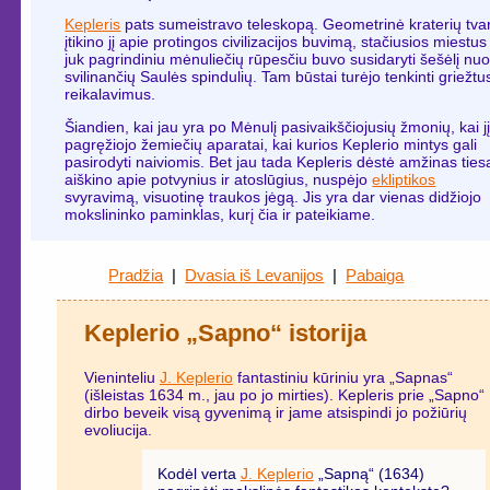
Kepleris
pats sumeistravo teleskopą. Geometrinė kraterių tva
įtikino jį apie protingos civilizacijos buvimą, stačiusios miestus
juk pagrindiniu mėnuliečių rūpesčiu buvo susidaryti šešėlį nu
svilinančių Saulės spindulių. Tam būstai turėjo tenkinti griežtu
reikalavimus.
Šiandien, kai jau yra po Mėnulį pasivaikščiojusių žmonių, kai j
pagręžiojo žemiečių aparatai, kai kurios Keplerio mintys gali
pasirodyti naiviomis. Bet jau tada Kepleris dėstė amžinas ties
aiškino apie potvynius ir atoslūgius, nuspėjo
ekliptikos
svyravimą, visuotinę traukos jėgą. Jis yra dar vienas didžiojo
mokslininko paminklas, kurį čia ir pateikiame.
Pradžia
|
Dvasia iš Levanijos
|
Pabaiga
Keplerio „Sapno“ istorija
Vieninteliu
J. Keplerio
fantastiniu kūriniu yra „Sapnas“
(išleistas 1634 m., jau po jo mirties). Kepleris prie „Sapno“
dirbo beveik visą gyvenimą ir jame atsispindi jo požiūrių
evoliucija.
Kodėl verta
J. Keplerio
„Sapną“ (1634)