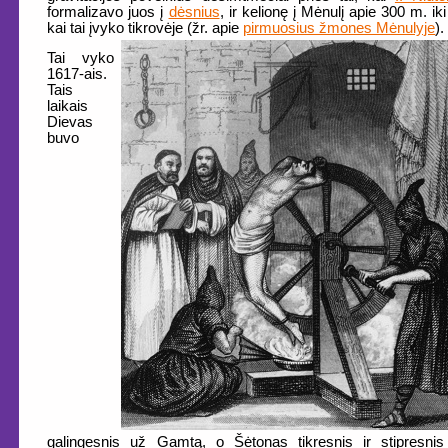
formalizavo juos į
dėsnius
, ir kelionę į Mėnulį apie 300 m. iki 
kai tai įvyko tikrovėje (žr. apie
pirmuosius žmones Mėnulyje
).
Tai vyko
1617-ais.
Tais
laikais
Dievas
buvo
galingesnis už Gamtą, o Šėtonas tikresnis ir stipresni