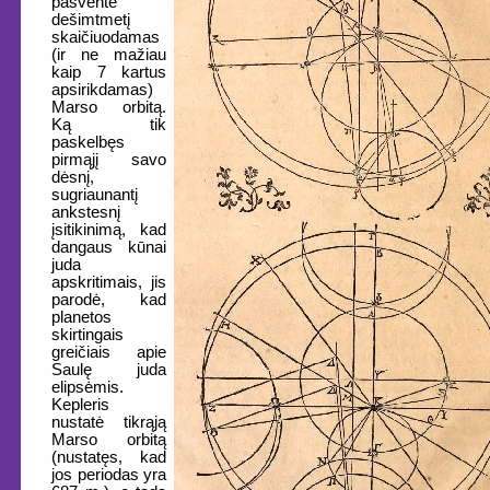
pašventė
dešimtmetį
skaičiuodamas
(ir ne mažiau
kaip 7 kartus
apsirikdamas)
Marso orbitą.
Ką tik
paskelbęs
pirmąjį savo
dėsnį,
sugriaunantį
ankstesnį
įsitikinimą, kad
dangaus kūnai
juda
apskritimais, jis
parodė, kad
planetos
skirtingais
greičiais apie
Saulę juda
elipsėmis.
Kepleris
nustatė tikrąją
Marso orbitą
(nustatęs, kad
jos periodas yra