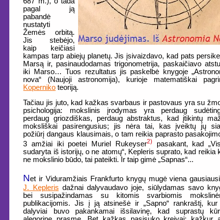
687 m.), o tada
pagal ją
pabandė
nustatyti
Žemės orbitą.
Jis stebėjo,
kaip keičiasi
kampas tarp abiejų planetų. Jis įsivaizdavo, kad pats persikel
Marsą ir, pasinaudodamas trigonometrija, paskaičiavo ats
iki Marso… Tuos rezultatus jis paskelbė knygoje „Astron
nova“ (Naujoji astronomija), kurioje matematiškai pagr
Koperniko
teoriją.
Tačiau jis juto, kad kažkas svarbaus ir pastovaus yra su žm
psichologija: mokslinis įrodymas yra perdaug sudėting
perdaug griozdiškas, perdaug abstraktus, kad įtikintų ma
moksliškai pasirengusius; jis nėra tai, kas įveiktų jų si
požiūrį dangaus klausimais, o tam reikia paprasto pasakojimo
2)
3 amžiai iki poetei Muriel Rukeyser
pasakant, kad „Vis
sudaryta iš istorijų, o ne atomų“, Kepleris suprato, kad reikia k
ne mokslinio būdo, tai pateikti. Ir taip gimė „Sapnas“...
N
et ir Viduramžiais Frankfurto knygų mugė viena gausiausi
J. Kepleris
dažnai dalyvaudavo joje, siūlydamas savo kny
bei susipažindamas su kitomis svarbiomis mokslinė
publikacijomis. Jis į ją atsinešė ir „Sapno“ rankraštį, kur 
dalyviai buvo pakankamai išsilavinę, kad suprastų kūri
alegorinę prasmę. Bet kažkas pasisuko kreivai: kažkur 