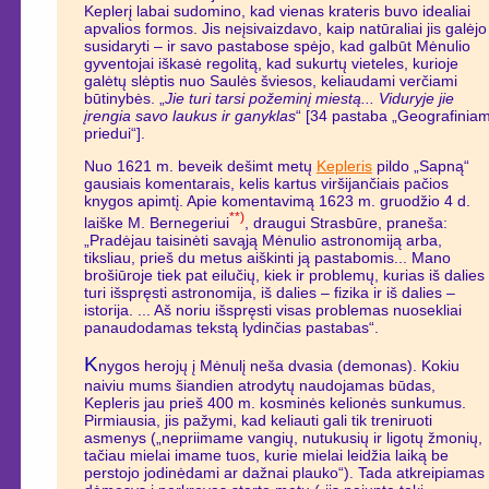
Keplerį labai sudomino, kad vienas krateris buvo idealiai
apvalios formos. Jis neįsivaizdavo, kaip natūraliai jis galėjo
susidaryti – ir savo pastabose spėjo, kad galbūt Mėnulio
gyventojai iškasė regolitą, kad sukurtų vieteles, kurioje
galėtų slėptis nuo Saulės šviesos, keliaudami verčiami
būtinybės. „
Jie turi tarsi požeminį miestą... Viduryje jie
įrengia savo laukus ir ganyklas
“ [34 pastaba „Geografinia
priedui“].
Nuo 1621 m. beveik dešimt metų
Kepleris
pildo „Sapną“
gausiais komentarais, kelis kartus viršijančiais pačios
knygos apimtį. Apie komentavimą 1623 m. gruodžio 4 d.
**)
laiške M. Bernegeriui
, draugui Strasbūre, praneša:
„Pradėjau taisinėti savąją Mėnulio astronomiją arba,
tiksliau, prieš du metus aiškinti ją pastabomis... Mano
brošiūroje tiek pat eilučių, kiek ir problemų, kurias iš dalies
turi išspręsti astronomija, iš dalies – fizika ir iš dalies –
istorija. ... Aš noriu išspręsti visas problemas nuosekliai
panaudodamas tekstą lydinčias pastabas“.
K
nygos herojų į Mėnulį neša dvasia (demonas). Kokiu
naiviu mums šiandien atrodytų naudojamas būdas,
Kepleris jau prieš 400 m. kosminės kelionės sunkumus.
Pirmiausia, jis pažymi, kad keliauti gali tik treniruoti
asmenys („nepriimame vangių, nutukusių ir ligotų žmonių,
tačiau mielai imame tuos, kurie mielai leidžia laiką be
perstojo jodinėdami ar dažnai plauko“). Tada atkreipiamas