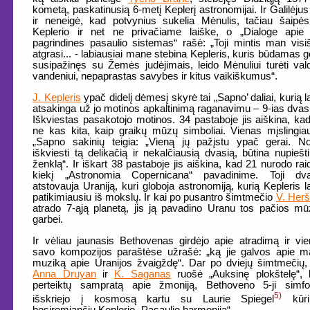
kometą, paskatinusią 6-metį Keplerį astronomijai. Ir Galilėjus
ir neneigė, kad potvynius sukelia Mėnulis, tačiau šaipės
Keplerio ir net ne privačiame laiške, o „Dialoge apie 
pagrindines pasaulio sistemas“ rašė: „Toji mintis man visi
atgrasi... - labiausiai mane stebina Kepleris, kuris būdamas g
susipažinęs su Žemės judėjimais, leido Mėnuliui turėti val
vandeniui, nepaprastas savybes ir kitus vaikiškumus“.
J. Kepleris
ypač didelį dėmesį skyrė tai „Sapno’ daliai, kurią l
atsakinga už jo motinos apkaltinimą raganavimu – 9-ias dvas
Iškviestas pasakotojo motinos. 34 pastaboje jis aiškina, kad
ne kas kita, kaip graikų mūzų simboliai. Vienas mįslingia
„Sapno sakinių teigia: „Vieną jų pažįstu ypač gerai. No
iškviesti tą delikačią ir nekalčiausią dvasią, būtina nupiešt
ženklą“. Ir iškart 38 pastaboje jis aiškina, kad 21 nurodo rai
kiekį „Astronomia Copernicana“ pavadinime. Toji dva
atstovauja Uraniją, kuri globoja astronomiją, kurią Kepleris l
patikimiausiu iš mokslų. Ir kai po pusantro šimtmečio
V. Herš
atrado 7-ąją planetą, jis ją pavadino Uranu tos pačios m
garbei.
Ir vėliau jaunasis Bethovenas girdėjo apie atradimą ir vi
savo kompozijos paraštėse užrašė: „ką jie galvos apie 
muziką apie Uranijos žvaigždę“. Dar po dviejų šimtmečių,
Anna Druyan
ir
K. Saganas
ruošė „Auksinę plokštelę“, 
perteiktų sampratą apie žmoniją, Bethoveno 5-ji simfon
5)
išskriejo į kosmosą kartu su Laurie Spiegel
kūrin
besiremiančiu Keplerio „Pasaulio harmonija“.