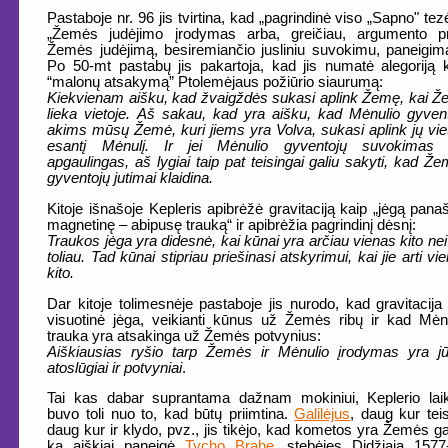
Pastaboje nr. 96 jis tvirtina, kad „pagrindinė viso „Sapno" tez
„Žemės judėjimo įrodymas arba, greičiau, argumento pr
Žemės judėjimą, besiremiančio jusliniu suvokimu, paneigim
Po 50-mt pastabų jis pakartoja, kad jis numatė alegoriją 
“malonų atsakymą” Ptolemėjaus požiūrio siaurumą:
Kiekvienam aišku, kad žvaigždės sukasi aplink Žemę, kai 
lieka vietoje. Aš sakau, kad yra aišku, kad Mėnulio gyven
akims mūsų Žemė, kuri jiems yra Volva, sukasi aplink jų vie
esantį Mėnulį. Ir jei Mėnulio gyventojų suvokimas 
apgaulingas, aš lygiai taip pat teisingai galiu sakyti, kad Ž
gyventojų jutimai klaidina.
Kitoje išnašoje Kepleris apibrėžė gravitaciją kaip „jėgą panaš
magnetinę – abipusę trauką“ ir apibrėžia pagrindinį dėsnį:
Traukos jėga yra didesnė, kai kūnai yra arčiau vienas kito nei
toliau. Tad kūnai stipriau priešinasi atskyrimui, kai jie arti vi
kito.
Dar kitoje tolimesnėje pastaboje jis nurodo, kad gravitacija
visuotinė jėga, veikianti kūnus už Žemės ribų ir kad Mėn
trauka yra atsakinga už Žemės potvynius:
Aiškiausias ryšio tarp Žemės ir Mėnulio įrodymas yra j
atoslūgiai ir potvyniai
.
Tai kas dabar suprantama dažnam mokiniui, Keplerio lai
buvo toli nuo to, kad būtų priimtina.
Galilėjus
, daug kur tei
daug kur ir klydo, pvz., jis tikėjo, kad kometos yra Žemės ga
ką aiškiai paneigė
Tycho Brahe
, stebėjęs Didžiąją 1577