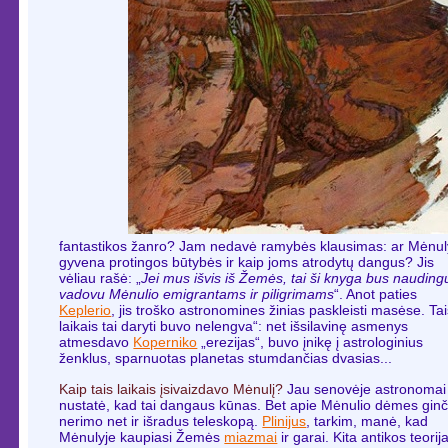
fantastikos žanro? Jam nedavė ramybės klausimas: ar Mėnul
gyvena protingos būtybės ir kaip joms atrodytų dangus? Jis
vėliau rašė: „
Jei mus išvis iš Žemės, tai ši knyga bus nauding
vadovu Mėnulio emigrantams ir piligrimams
“. Anot paties
Keplerio
, jis troško astronomines žinias paskleisti masėse. Ta
laikais tai daryti buvo nelengva“: net išsilavinę asmenys
atmesdavo
Koperniko
„erezijas“, buvo įnikę į astrologinius
ženklus, sparnuotas planetas stumdančias dvasias...
Kaip tais laikais įsivaizdavo Mėnulį?
Jau senovėje astronomai
nustatė, kad tai dangaus kūnas. Bet apie Mėnulio dėmes ginč
nerimo net ir išradus teleskopą.
Plinijus
, tarkim, manė, kad
Mėnulyje kaupiasi Žemės
miazmai
ir garai. Kita antikos teorij