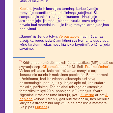
kitus vaikiškumus“.
Kepleris
įvedė ir
inercijos
terminą, kuriuo žymėjo
ramybėje esančių kūnų priešinimąsi judėjimui. Šią
sampratą jis taikė ir dangaus kūnams. „Naujojoje
astronomijoje“ jis rašė: „planetų rutuliai savo prigimtimi
privalo būti materialūs, ... jie linkę ramybei arba judėjimo
nebuvimui“.
„Sapne“ jis žengia tolyn,
75 pastaboje
nagrinėdamas
atvejį, kai jėgos judančiam kūnui susilygina, teigia: „tada
kūno tarytum niekas neveikia jokia kryptimi“, o kūnai juda
savaime.
*)
Kritikų nuomonė dėl mokslinės fantastikos (MF) pradžios
svyruoja tarp „
Gilgamešo epo
“ ir M. Šeli „
Frankenšteino
“.
Viskas priklauso, kaip apibrėžiamas santykis tarp
literatūrinio turinio ir mokslinės potekstės. Be to, neretai
užmirštama, kad kiekvienas laikotarpis turi savą
epistemologinį pobūdį – t.y. idėjas apie tai, kas sudaro
mokslinį pažinimą. Tad nelabai teisinga ankstesniajai
fantastikai taikyti 20 a. pabaigos MF kriterijus. Svarbu
išgryninti ir racionalumo kriterijų, pvz.,
Ž. Verno
ar net
J.
Keplerio
kelionė į Mėnulį gali būti racionalia, nes Mėnulis
laikytas astronominiu objektu, o ne šmaikščia metafora
(kaip pas
Lukianą
).