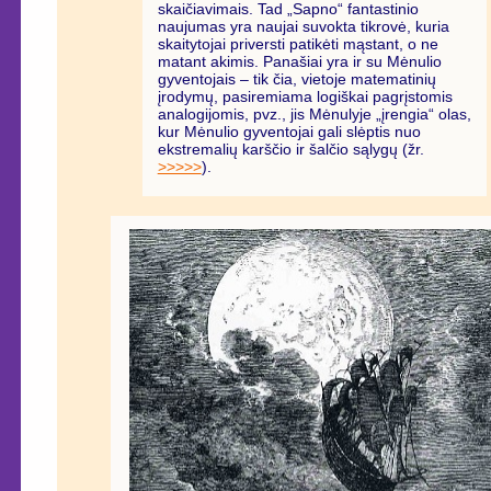
skaičiavimais. Tad „Sapno“ fantastinio
naujumas yra naujai suvokta tikrovė, kuria
skaitytojai priversti patikėti mąstant, o ne
matant akimis. Panašiai yra ir su Mėnulio
gyventojais – tik čia, vietoje matematinių
įrodymų, pasiremiama logiškai pagrįstomis
analogijomis, pvz., jis Mėnulyje „įrengia“ olas,
kur Mėnulio gyventojai gali slėptis nuo
ekstremalių karščio ir šalčio sąlygų (žr.
>>>>>
).