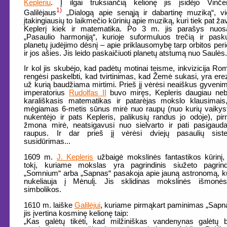
Kepleriu
. Į ilgai truksiančią kelionę jis įsidėjo Vinče
1)
Galilėjaus
„Dialogą apie senąją ir dabartinę muziką“, v
įtakingiausių to laikmečio kūrinių apie muziką, kuri tiek pat ža
Keplerį kiek ir matematika. Po 3 m. jis parašys nuos
„Pasaulio harmoniją“, kurioje suformuluos trečią ir pasku
planetų judėjimo dėsnį – apie priklausomybę tarp orbitos per
ir jos ašies. Jis leido paskaičiuoti planetų atstumą nuo Saulės
Ir kol jis skubėjo, kad padėtų motinai teisme, inkvizicija Ro
rengėsi paskelbti, kad tvirtinimas, kad Žemė sukasi, yra erez
už kurią baudžiama mirtimi. Prieš jį vėrėsi neaiškus gyveni
imperatorius
Rudolfas II
buvo miręs, Kepleris daugiau neb
karališkasis matematikas ir patarėjas mokslo klausimais
mėgiamas 6-metis sūnus mirė nuo raupų (nuo kurių vaikys
nukentėjo ir pats Kepleris, palikusių randus jo odoje), pir
žmona mirė, neatsigavusi nuo sielvarto ir pati pasigau
raupus. Ir dar prieš jį vėrėsi dviejų pasaulių sist
susidūrimas...
1609 m.
J. Kepleris
užbaigė mokslinės fantastikos kūrinį, 
tokį, kuriame mokslas yra pagrindinis siužeto pagrind
„Somnium“ arba „Sapnas“ pasakoja apie jauną astronomą, k
nukeliauja į Mėnulį. Jis sklidinas mokslinės išmonės
simbolikos.
1610 m. laiške
Galilėjui
, kuriame pirmąkart paminimas „Sapn
jis įvertina kosminę kelionę taip:
„Kas galėtų tikėti, kad milžiniškas vandenynas galėtų 