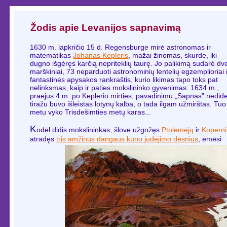
Žodis apie Levanijos sapnavimą
1630 m. lapkričio 15 d. Regensburge mirė astronomas ir
matematikas
Johanas Kepleris
, mažai žinomas, skurde, iki
dugno išgėręs karčią nepriteklių taurę. Jo palikimą sudarė dve
marškiniai, 73 neparduoti astronominių lentelių egzemplioriai 
fantastinės apysakos rankraštis, kurio likimas tapo toks pat
nelinksmas, kaip ir paties mokslininko gyvenimas: 1634 m.,
praėjus 4 m. po Keplerio mirties, pavadinimu „Sapnas” nedide
tiražu buvo išleistas lotynų kalba, o tada ilgam užmirštas. Tuo
metu vyko Trisdešimties metų karas...
K
odėl didis mokslininkas, šlove užgožęs
Ptolemėjų
ir
Kopern
atradęs
tris amžinus
dangaus kūno judėjimo dėsnius
, ėmėsi