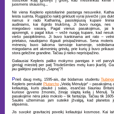
susižeidė koją įgriuvęs į griovį, kad mėsininkas kentė
juosmens skausmų...
Nė viena Keplerio epistoliarinė pastanga nesuveikė. Katha
leista suimta. Rugpjūčio naktį ginkluoti vyrai įsiveržė į jos duk
namus ir rado Kathariną, pasislėpusią kupare linini
audiniams, kai išgirdo triukšmą. Ji buvo nuoga, nes t
miegodavo vasarą. Pagal vienus pasakojimus, jai le
apsirengti, o pagal kitus – vežė nuogą kupare, kad nesuk
viešo pasipiktinimo. Ji buvo kankinama ant rato – veln
prietaiso, naudojamo išgauti prisipažinimus. Sena moteri
mėnesių buvo laikoma tamsioje kameroje, sėdėdama
miegodama ant akmeninių grindų, prie kurių ji buvo prikaus
stora geležine grandine. Tačiau ji nieko neprisipažino.
Galiausiai Kepleris paliko mokymo pareigas ir vėl parvy
gimtąjį miestelį per patį Trisdešimties metų karo įkarštį. Gal
jau gailėjosi parašęs „Sapną“?!
P
rieš daug metų, 1595-ais, dar būdamas studentu
Tiubing
Kepleris perskaitė
Plutarcho
„Veidą Mėnulyje“ – pasakojimą 
keliautoją, kuris plaukė į salas, esančias šiauriau Britani
kuriose gyveno žmonės, žinoję slaptą kelią į Mėnulį. T
pasakojime nėra jokio mokslo – tik fantazija. Tačiau tik 1605
Saulės užtemimas jam suteikė įžvalgą, kad planetos j
elipsėmis.
Jis suvokė gravitacinį poveikį keliautojui kosmose. Kai la