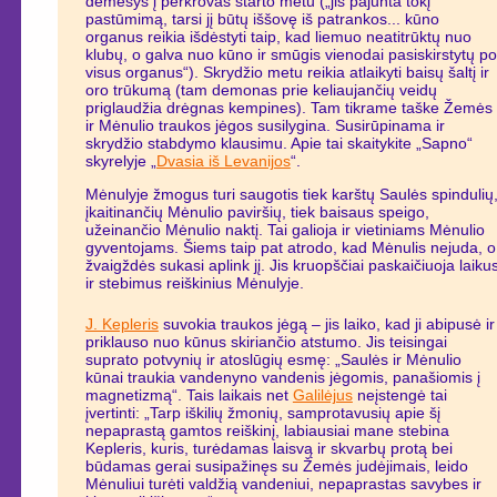
dėmesys į perkrovas starto metu („jis pajunta tokį
pastūmimą, tarsi jį būtų iššovę iš patrankos... kūno
organus reikia išdėstyti taip, kad liemuo neatitrūktų nuo
klubų, o galva nuo kūno ir smūgis vienodai pasiskirstytų po
visus organus“). Skrydžio metu reikia atlaikyti baisų šaltį ir
oro trūkumą (tam demonas prie keliaujančių veidų
priglaudžia drėgnas kempines). Tam tikrame taške Žemės
ir Mėnulio traukos jėgos susilygina. Susirūpinama ir
skrydžio stabdymo klausimu. Apie tai skaitykite „Sapno“
skyrelyje „
Dvasia iš Levanijos
“.
Mėnulyje žmogus turi saugotis tiek karštų Saulės spindulių
įkaitinančių Mėnulio paviršių, tiek baisaus speigo,
užeinančio Mėnulio naktį. Tai galioja ir vietiniams Mėnulio
gyventojams. Šiems taip pat atrodo, kad Mėnulis nejuda, o
žvaigždės sukasi aplink jį. Jis kruopščiai paskaičiuoja laiku
ir stebimus reiškinius Mėnulyje.
J. Kepleris
suvokia traukos jėgą – jis laiko, kad ji abipusė ir
priklauso nuo kūnus skiriančio atstumo. Jis teisingai
suprato potvynių ir atoslūgių esmę: „Saulės ir Mėnulio
kūnai traukia vandenyno vandenis jėgomis, panašiomis į
magnetizmą“. Tais laikais net
Galilėjus
neįstengė tai
įvertinti: „Tarp iškilių žmonių, samprotavusių apie šį
nepaprastą gamtos reiškinį, labiausiai mane stebina
Kepleris, kuris, turėdamas laisvą ir skvarbų protą bei
būdamas gerai susipažinęs su Žemės judėjimais, leido
Mėnuliui turėti valdžią vandeniui, nepaprastas savybes ir