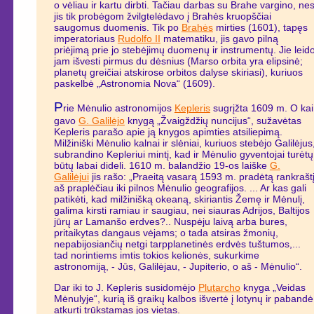
o vėliau ir kartu dirbti. Tačiau darbas su Brahe vargino, ne
jis tik probėgom žvilgtelėdavo į Brahės kruopščiai
saugomus duomenis. Tik po
Brahės
mirties (1601), tapęs
imperatoriaus
Rudolfo II
matematiku, jis gavo pilną
priėjimą prie jo stebėjimų duomenų ir instrumentų. Jie leid
jam išvesti pirmus du dėsnius (Marso orbita yra elipsinė;
planetų greičiai atskirose orbitos dalyse skiriasi), kuriuos
paskelbė „Astronomia Nova“ (1609).
P
rie Mėnulio astronomijos
Kepleris
sugrįžta 1609 m. O kai
gavo
G. Galilėjo
knygą „Žvaigždžių nuncijus“, sužavėtas
Kepleris parašo apie ją knygos apimties atsiliepimą.
Milžiniški Mėnulio kalnai ir slėniai, kuriuos stebėjo Galilėjus
subrandino Kepleriui mintį, kad ir Mėnulio gyventojai turėtų
būtų labai dideli. 1610 m. balandžio 19-os laiške
G.
Galilėjui
jis rašo: „Praeitą vasarą 1593 m. pradėtą rankrašt
aš praplėčiau iki pilnos Mėnulio geografijos. ... Ar kas gali
patikėti, kad milžinišką okeaną, skiriantis Žemę ir Mėnulį,
galima kirsti ramiau ir saugiau, nei siauras Adrijos, Baltijos
jūrų ar Lamanšo erdves?.. Nuspėju laivą arba bures,
pritaikytas dangaus vėjams; o tada atsiras žmonių,
nepabijosiančių netgi tarpplanetinės erdvės tuštumos,...
tad norintiems imtis tokios kelionės, sukurkime
astronomiją, - Jūs, Galilėjau, - Jupiterio, o aš - Mėnulio“.
Dar iki to J. Kepleris susidomėjo
Plutarcho
knyga „Veidas
Mėnulyje“, kurią iš graikų kalbos išvertė į lotynų ir pabandė
atkurti trūkstamas jos vietas.