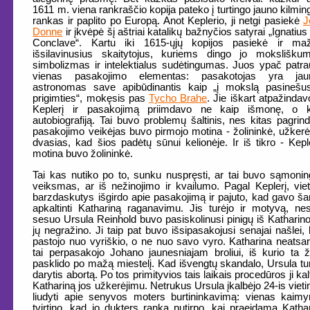
1611 m. viena rankraščio kopija pateko į turtingo jauno kilmin
rankas ir paplito po Europą. Anot Keplerio, ji netgi pasiekė
J
Donne
ir įkvėpė šį aštriai katalikų bažnyčios satyrai „Ignatius
Conclave“. Kartu iki 1615-ųjų kopijos pasiekė ir maž
išsilavinusius skaitytojus, kuriems dingo jo mokslišku
simbolizmas ir intelektialus sudėtingumas. Juos ypač patr
vienas pasakojimo elementas: pasakotojas yra jau
astronomas save apibūdinantis kaip „į mokslą pasinešus
prigimties“, mokęsis pas
Tycho Brahe
. Jie iškart atpažindav
Keplerį ir pasakojimą priimdavo ne kaip išmonę, o k
autobiografiją. Tai buvo problemų šaltinis, nes kitas pagrind
pasakojimo veikėjas buvo pirmojo motina - žolininkė, užkerė
dvasias, kad šios padėtų sūnui kelionėje. Ir iš tikro - Kepl
motina buvo žolininkė.
Tai kas nutiko po to, sunku nuspręsti, ar tai buvo sąmoni
veiksmas, ar iš nežinojimo ir kvailumo. Pagal Keplerį, viet
barzdaskutys išgirdo apie pasakojimą ir pajuto, kad gavo š
apkaltinti Kathariną raganavimu. Jis turėjo ir motyvą, ne
sesuo Ursula Reinhold buvo pasiskolinusi pinigų iš Katharino
jų negražino. Ji taip pat buvo išsipasakojusi senajai našlei,
pastojo nuo vyriškio, o ne nuo savo vyro. Katharina neatsar
tai perpasakojo Johano jaunesniajam broliui, iš kurio ta ž
pasklido po mažą miestelį. Kad išvengtų skandalo, Ursula tu
darytis abortą. Po tos primityvios tais laikais procedūros ji kal
Kathariną jos užkerėjimu. Netrukus Ursula įkalbėjo 24-is vieti
liudyti apie senyvos moters burtininkavimą: vienas kaim
tvirtino, kad jo dukters ranka nutirpo, kai praeidama Katha