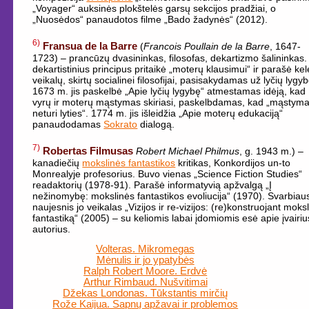
„Voyager“ auksinės plokštelės garsų sekcijos pradžiai, o
„Nuosėdos“ panaudotos filme „Bado žadynės“ (2012).
6)
Fransua de la Barre
(
Francois Poullain de la Barre
, 1647-
1723) – prancūzų dvasininkas, filosofas, dekartizmo šalininkas. 
dekartistinius principus pritaikė „moterų klausimui“ ir parašė kel
veikalų, skirtų socialinei filosofijai, pasisakydamas už lyčių lygyb
1673 m. jis paskelbė „Apie lyčių lygybę“ atmestamas idėją, kad
vyrų ir moterų mąstymas skiriasi, paskelbdamas, kad „mąstym
neturi lyties“. 1774 m. jis išleidžia „Apie moterų edukaciją“
panaudodamas
Sokrato
dialogą.
7)
Robertas Filmusas
Robert Michael Philmus
, g. 1943 m.) –
kanadiečių
mokslinės fantastikos
kritikas, Konkordijos un-to
Monrealyje profesorius. Buvo vienas „Science Fiction Studies“
readaktorių (1978-91). Parašė informatyvią apžvalgą „Į
nežinomybę: mokslinės fantastikos evoliucija“ (1970). Svarbiau
naujesnis jo veikalas „Vizijos ir re-vizijos: (re)konstruojant moks
fantastiką“ (2005) – su keliomis labai įdomiomis esė apie įvairiu
autorius.
Volteras. Mikromegas
Mėnulis ir jo ypatybės
Ralph Robert Moore. Erdvė
Arthur Rimbaud. Nušvitimai
Džekas Londonas. Tūkstantis mirčių
Rože Kaijua. Sapnų apžavai ir problemos