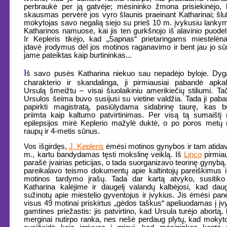
perbraukė per ją gatvėje; mėsininko žmona prisiekinėjo,
skausmas pervėrė jos vyro šlaunis praeinant Katharinai; šl
mokytojas savo negalią siejo su prieš 10 m. įvykusiu lanky
Katharinos namuose, kai jis ten gurkšnojo iš alavinio puodeli
Ir Kepleris tikėjo, kad „Sapnas“ prietaringams miestelė
įdavė įrodymus dėl jos motinos raganavimo ir bent jau jo s
jame pateiktas kaip burtininkas...
I
š savo pusės Katharina niekuo sau nepadėjo byloje. Dy
charakterio ir skandalinga, ji pirmiausiai pabandė apkalt
Ursulą šmeižtu – visai šiuolaikiniu amerikiečių stiliumi. Ta
Ursulos šeima buvo susijusi su vietine valdžia. Tada ji pab
papirkti magistratą, pasiūlydama sidabrinę taurę, kas 
priimta kaip kaltumo patvirtinimas. Per visą tą sumaištį
epilepsijos mirė Keplerio mažylė duktė, o po poros metų
raupų ir 4-metis sūnus.
Vos išgirdęs,
J. Kepleris
ėmėsi motinos gynybos ir tam atida
m., kartu bandydamas tęsti mokslinę veiklą. Iš
Linco
pirmia
parašė įvairias peticijas, o tada suorganizavo teorinę gynybą.
pareikalavo teismo dokumentų apie kaltintojų pareiškimus i
motinos tardymo įrašų. Tada dar kartą atvyko, susitiko
Katharina kalėjime ir daugelį valandų kalbėjosi, kad dau
sužinotų apie miestelio gyventojus ir įvykius. Jis ėmėsi pane
visus 49 motinai priskirtus „gėdos taškus“ apeliuodamas į įv
gamtines priežastis: jis patvirtino, kad Ursula turėjo abortą,
merginai nutirpo ranka, nes nešė perdaug plytų, kad mokyt