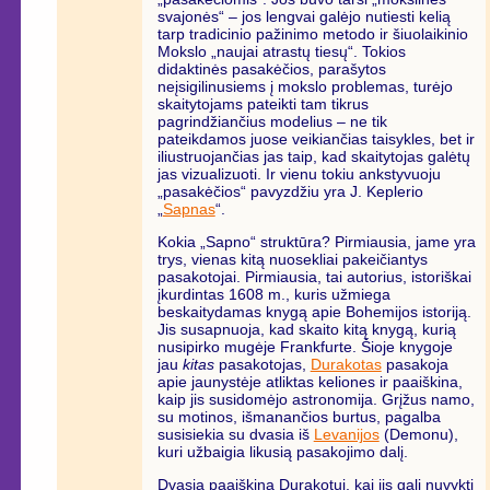
svajonės“ – jos lengvai galėjo nutiesti kelią
tarp tradicinio pažinimo metodo ir šiuolaikinio
Mokslo „naujai atrastų tiesų“. Tokios
didaktinės pasakėčios, parašytos
neįsigilinusiems į mokslo problemas, turėjo
skaitytojams pateikti tam tikrus
pagrindžiančius modelius – ne tik
pateikdamos juose veikiančias taisykles, bet ir
iliustruojančias jas taip, kad skaitytojas galėtų
jas vizualizuoti. Ir vienu tokiu ankstyvuoju
„pasakėčios“ pavyzdžiu yra J. Keplerio
„
Sapnas
“.
Kokia „Sapno“ struktūra? Pirmiausia, jame yra
trys, vienas kitą nuosekliai pakeičiantys
pasakotojai. Pirmiausia, tai autorius, istoriškai
įkurdintas 1608 m., kuris užmiega
beskaitydamas knygą apie Bohemijos istoriją.
Jis susapnuoja, kad skaito kitą knygą, kurią
nusipirko mugėje Frankfurte. Šioje knygoje
jau
kitas
pasakotojas,
Durakotas
pasakoja
apie jaunystėje atliktas keliones ir paaiškina,
kaip jis susidomėjo astronomija. Grįžus namo,
su motinos, išmanančios burtus, pagalba
susisiekia su dvasia iš
Levanijos
(Demonu),
kuri užbaigia likusią pasakojimo dalį.
Dvasia paaiškina Durakotui, kai jis gali nuvykti