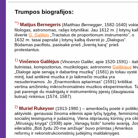
Trumpos biografijos:
**)
Matijus Bernegeris
(
Matthias Bernegger
, 1582-1640) voki
filologas, astronomas, rašęs lotyniškai. Jau 1612 m. Į lotynų ka
išvertė
G. Galilėjo
„Tractatus de proportionum instrumento“, o
1632 m. tasai paprašė į lotynų kalbą išversti jo „Dialogus“.
Būdamas pacifistu, pasisakė prieš „šventą karą“ prieš
protestantus.
1)
Vinčenco Galilėjus
(
Vincenzo Galilei
, apie 1520-1591) - ita
liutnistas, kompozitorius, muzikologas; astronomo
Galilėjaus
tė
„Dialoge apie senąją ir dabartinę muziką“ (1581) jis toliau vystė
mintį, kad antikinė muzika ir jo laikmečio muzika yra
nesuderinamos. Jo „Enarmonikos aptarimas“ (1591) kritiškai
vertina amžininkų mikrochromatinės muzikos eksperimentus. T
pat parengė du madrigalų ir instrumentinių pjesių (daugiausia
liutnai) rinkinius (1574, 1587).
2)
Muriel Rukeyser
(1913-1980 ) – amerikiečių poetė ir politik
aktyvistė, geriausiai žinoma eilėmis apie lyčių lygybę, feminizm
socialinį teisingumą ir judaizmą. Viena stipriausių kūrinių yra cik
„Mirusiųjų knyga“ (1938) apie „Vanagų lizdo“ tunelio avariją. Jo
eilėraštis „Būti žydu 20-me amžiuje“ buvo priimtas į Amerikos
reformų ir rekonstrukcionistinių judėjimų maldaknyges.