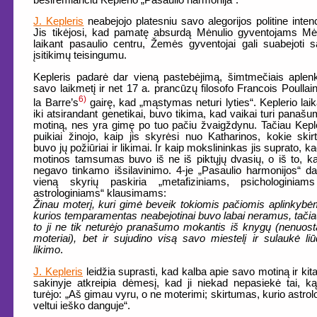
J. Kepleris
neabejojo platesniu savo alegorijos politine intenc
Jis tikėjosi, kad pamatę absurdą Mėnulio gyventojams Mė
laikant pasaulio centru, Žemės gyventojai gali suabejoti 
įsitikimų teisingumu.
Kepleris padarė dar vieną pastebėjimą, šimtmečiais aplen
savo laikmetį ir net 17 a. prancūzų filosofo Francois Poullai
6)
la Barre’s
gairę, kad „mąstymas neturi lyties“. Keplerio laik
iki atsirandant genetikai, buvo tikima, kad vaikai turi panašu
motiną, nes yra gimę po tuo pačiu žvaigždynu. Tačiau Kepl
puikiai žinojo, kaip jis skyrėsi nuo Katharinos, kokie skirt
buvo jų požiūriai ir likimai. Ir kaip mokslininkas jis suprato, ka
motinos tamsumas buvo iš ne iš piktųjų dvasių, o iš to, ka
negavo tinkamo išsilavinimo. 4-je „Pasaulio harmonijos“ da
vieną skyrių paskiria „metafiziniams, psichologiniams
astrologiniams“ klausimams:
Žinau moterį, kuri gimė beveik tokiomis pačiomis aplinkybė
kurios temparamentas neabejotinai buvo labai neramus, tačia
to ji ne tik neturėjo pranašumo mokantis iš knygų (nenuos
moteriai), bet ir sujudino visą savo miestelį ir sulaukė li
likimo
.
J. Kepleris
leidžia suprasti, kad kalba apie savo motiną ir ki
sakinyje atkreipia dėmesį, kad ji niekad nepasiekė tai, ką
turėjo: „Aš gimau vyru, o ne moterimi; skirtumas, kurio astrol
veltui ieško danguje“.