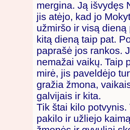
mergina. Ją išvydęs 
jis atėjo, kad jo Mokyt
užmiršo ir visą dieną
kitą dieną taip pat. Po
paprašė jos rankos. J
nemažai vaikų. Taip 
mirė, jis paveldėjo tu
gražia žmona, vaikais
galvijais ir kita.
Tik štai kilo potvyni
pakilo ir užliejo kaim
žmonės ir gyvuliai sk