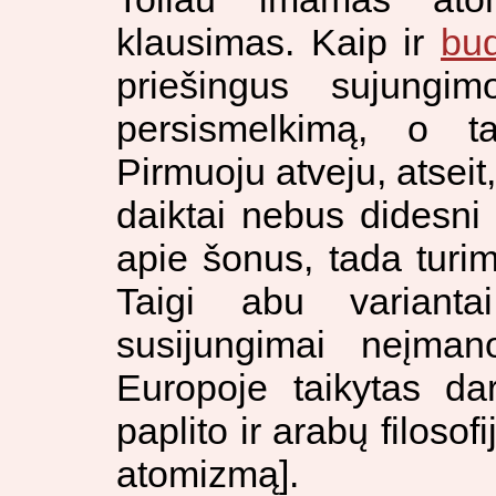
klausimas. Kaip ir
bud
priešingus sujungi
persismelkimą, o ta
Pirmuoju atveju, atseit,
daiktai nebus didesni
apie šonus, tada turime
Taigi abu varianta
susijungimai neįma
Europoje taikytas d
paplito ir arabų filosof
atomizmą].