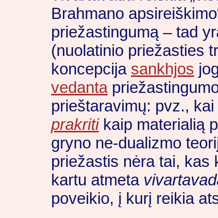
Brahmano apsireiškimo“
priežastingumą – tad y
(nuolatinio priežasties
koncepcija
sankhjos
jog
vedanta
priežastingumo 
prieštaravimų: pvz., ka
prakriti
kaip materialią p
gryno ne-dualizmo teorij
priežastis nėra tai, kas k
kartu atmeta
vivartavad
poveikio, į kurį reikia ats