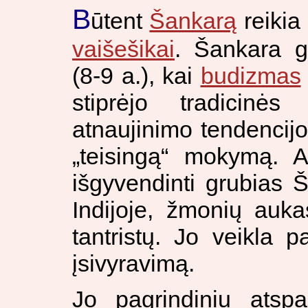
B
ūtent
Šankarą
reikia 
vaišešikai
. Šankara g
(8-9 a.), kai
budizmas
stiprėjo tradicinės 
atnaujinimo tendencijo
„teisingą“ mokymą. A
išgyvendinti grubias 
Indijoje, žmonių auka
tantristų. Jo veikla p
įsivyravimą.
Jo pagrindiniu atspa