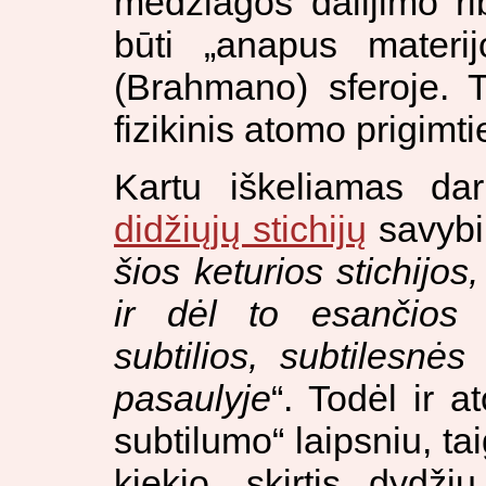
medžiagos dalijimo rib
būti „anapus materij
(Brahmano) sferoje. Ta
fizikinis atomo prigimt
Kartu iškeliamas da
didžiųjų stichijų
savybi
šios keturios stichijos
ir dėl to esančios s
subtilios, subtilesnės 
pasaulyje
“. Todėl ir a
subtilumo“ laipsniu, ta
kiekio, skirtis dydži