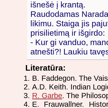
išnešė į krantą.
Raudodamas Narada k
likimu. Staiga jis pa
prisilietimą ir išgirdo:
- Kur gi vanduo, mano
atnešti?! Laukiu tavęs
Literatūra:
B. Faddegon. The Vai
A.D. Keith. Indian Lo
R. Garbe
. The Philoso
E. Frauwallner. Histo