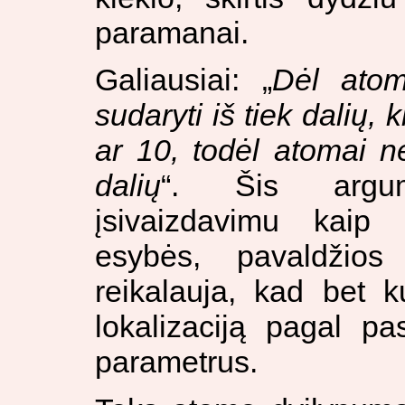
paramanai.
Galiausiai: „
Dėl atom
sudaryti iš tiek dalių, 
ar 10, todėl atomai nė
dalių
“. Šis argum
įsivaizdavimu kaip 
esybės, pavaldžios
reikalauja, kad bet k
lokalizaciją pagal pa
parametrus.