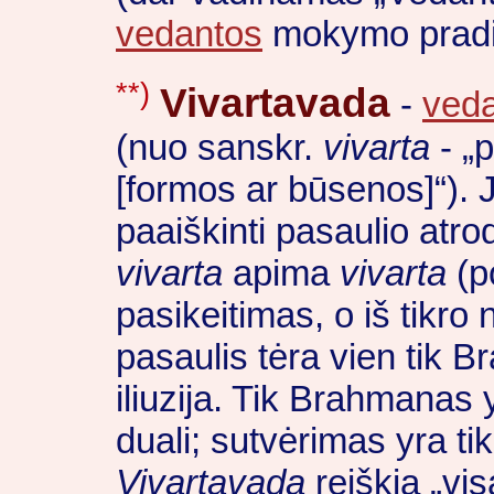
vedantos
mokymo pradi
**)
Vivartavada
-
ved
(nuo sanskr.
vivarta
- „p
[formos ar būsenos]“). 
paaiškinti pasaulio atr
vivarta
apima
vivarta
(p
pasikeitimas, o iš tikro 
pasaulis tėra vien tik B
iliuzija. Tik Brahmanas y
duali; sutvėrimas yra ti
Vivartavada
reiškia „vis