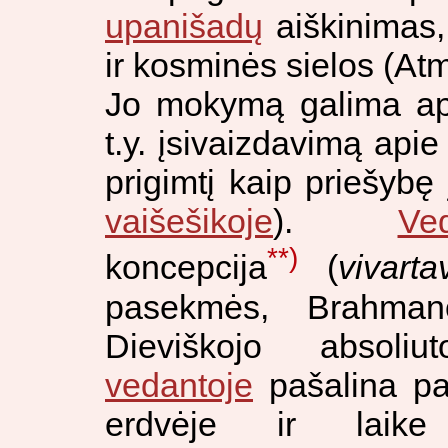
upanišadų
aiškinimas, 
ir kosminės sielos (A
Jo mokymą galima api
t.y. įsivaizdavimą api
prigimtį kaip priešybę
vaišešikoje
).
Ve
**)
koncepcija
(
vivart
pasekmės, Brahman
Dieviškojo absoli
vedantoje
pašalina pa
erdvėje ir laike