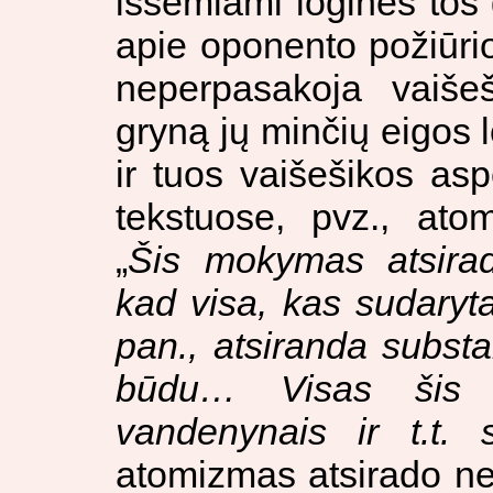
išsemiami loginės to
apie oponento požiūr
neperpasakoja vaišeš
gryną jų minčių eigos lo
ir tuos vaišešikos asp
tekstuose, pvz., ato
„
Šis mokymas atsirad
kad visa, kas sudaryta
pan., atsiranda subst
būdu… Visas šis p
vandenynais ir t.t. 
atomizmas atsirado ne