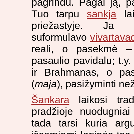
pagrindu. Pagal ją, p
Tuo tarpu
sankja
lai
priežastyje. Ja 
suformulavo
vivartava
reali, o pasekmė – t
pasaulio pavidalu; t.y.
ir Brahmanas, o pas
(
maja
), pasižyminti ne
Šankara
laikosi tradi
pradžioje nuodugniai
tada tarsi kuria arg