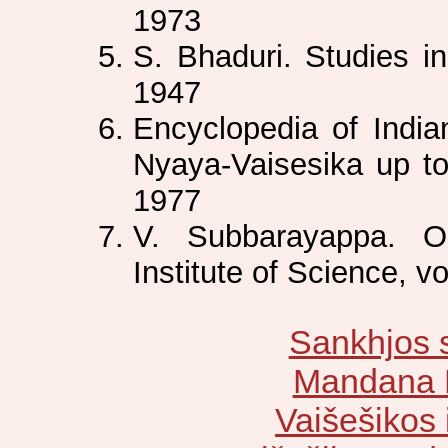
1973
S. Bhaduri. Studies i
1947
Encyclopedia of Indian
Nyaya-Vaisesika up to
1977
V. Subbarayappa. On
Institute of Science, vo
Sankhjos 
Mandana 
Vaišešikos i