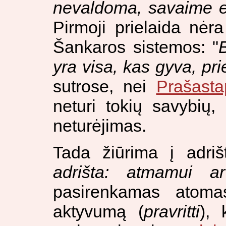
nevaldoma, savaime e
Pirmoji prielaida nėra
Šankaros sistemos: "
yra visa, kas gyva, pri
sutrose, nei
Prašast
neturi tokių savybių
neturėjimas.
Tada žiūrima į adriš
adrišta: atmamui 
pasirenkamas atomas,
aktyvumą (
pravritti
), 