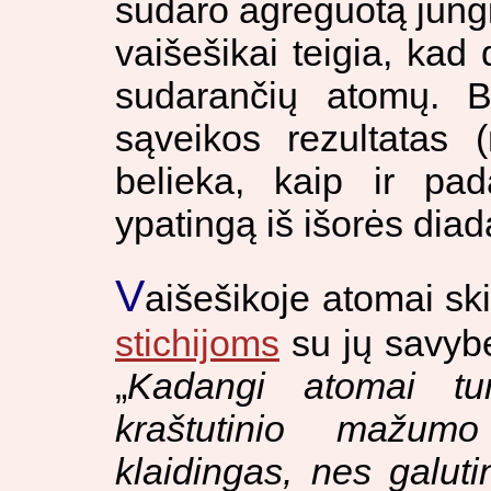
sudaro agreguotą jungi
vaišešikai teigia, kad 
sudarančių atomų. B
sąveikos rezultatas 
belieka, kaip ir p
ypatingą iš išorės diad
V
aišešikoje atomai ski
stichijoms
su jų savybė
„
Kadangi atomai tu
kraštutinio mažum
klaidingas, nes galuti