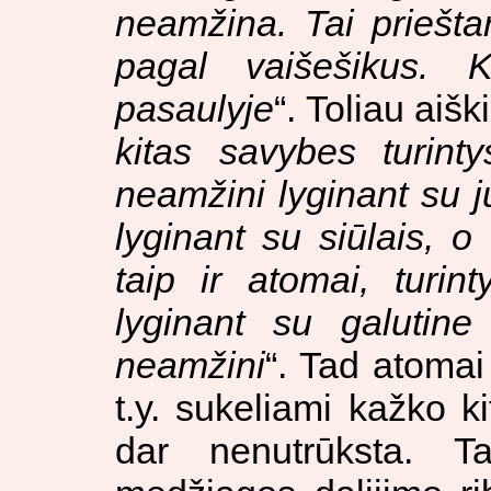
neamžina. Tai prieštar
pagal vaišešikus. 
pasaulyje
“. Toliau aišk
kitas savybes turint
neamžini lyginant su j
lyginant su siūlais, o 
taip ir atomai, turin
lyginant su galutine
neamžini
“. Tad atomai 
t.y. sukeliami kažko ki
dar nenutrūksta. 