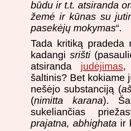
būdu ir t.t. atsiranda o
žemė ir kūnas su jut
pasekėjų mokymas
“.
Tada kritiką pradeda
kadangi
srišti
(pasauli
atsiranda
judėjimas
šaltinis? Bet kokiame j
nešėjo substanciją (
aš
(
nimitta karana
). Ša
sukeliančias prieža
prajatna, abhighata
ir 