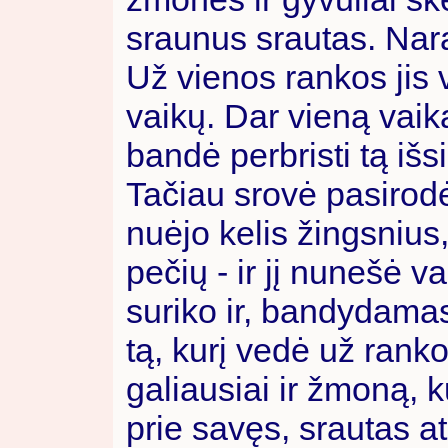
sraunus srautas. Nara
Už vienos rankos jis 
vaikų. Dar vieną vaiką
bandė perbristi tą išsi
Tačiau srovė pasirodė e
nuėjo kelis žingsnius
pečių - ir jį nunešė v
suriko ir, bandydamas
tą, kurį vedė už ranko
galiausiai ir žmoną, k
prie savęs, srautas atp