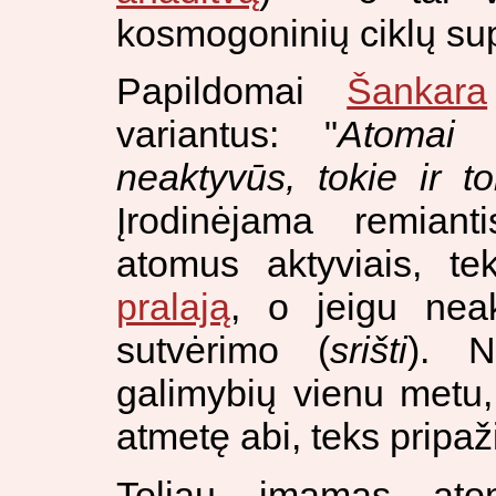
kosmogoninių ciklų sup
Papildomai
Šankara
variantus: "
Atomai 
neaktyvūs, tokie ir to
Įrodinėjama remiant
atomus aktyviais, te
pralają
, o jeigu neakt
sutvėrimo (
srišti
). N
galimybių vienu metu,
atmetę abi, teks pripaži
Toliau imamas at