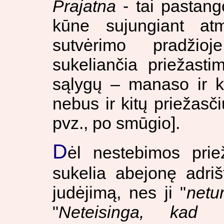
Prajatna
- tai pastang
kūne sujungiant a
sutvėrimo pradži
sukeliančia priežasti
sąlygų – manaso ir k
nebus ir kitų priežasč
pvz., po smūgio].
D
ėl nestebimos prie
sukelia abejonę adri
judėjimą, nes ji "
netu
"
Neteisinga, kad