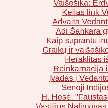
Vaišešika: Erdv
Kelias link 
Advaita Vedant
Adi Šankara 
Kaip suprantu ind
Graikų ir vaišeši
Heraklitas i
Reinkarnacija 
Įvadas į Vedanto
Senoji Indijos
H. Hesė. "Faustas"
Vasilijus Nalimovas