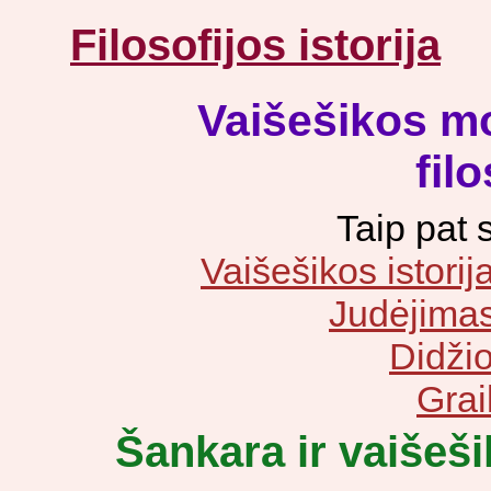
Filosofijos istorija
Vaišešikos m
filo
Taip pat 
Vaišešikos istorij
Judėjimas
Didžio
Grai
Šankara ir vaišeš