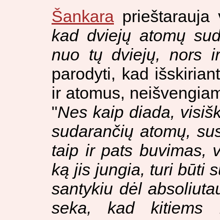
Šankara
prieštarauja 
kad dviejų atomų suda
nuo tų dviejų, nors i
parodyti, kad išskirian
ir atomus, neišvengiam
"
Nes kaip diada, visišk
sudarančių atomų, sus
taip ir pats buvimas, v
ką jis jungia, turi būti
santykiu dėl absoliut
seka, kad kitiems 