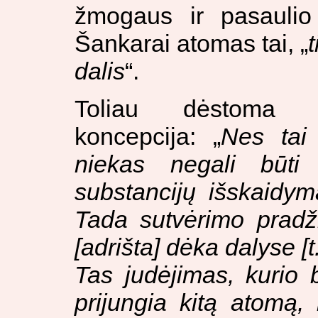
žmogaus ir pasaulio 
Šankarai atomas tai, „
dalis
“.
Toliau dėstoma k
koncepcija: „
Nes tai 
niekas negali būti
substancijų išskaidym
Tada sutvėrimo pradž
[
adrišta
] dėka dalyse [
Tas judėjimas, kurio 
prijungia kitą atomą,