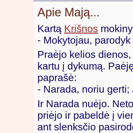
Apie Mają...
Kartą
Krišnos
mokinys
- Mokytojau, parodyk
Praėjo kelios dienos,
kartu į dykumą. Paėję
paprašė:
- Narada, noriu gerti;
Ir Narada nuėjo. Neto
priėjo ir pabeldė į vie
ant slenksčio pasiro