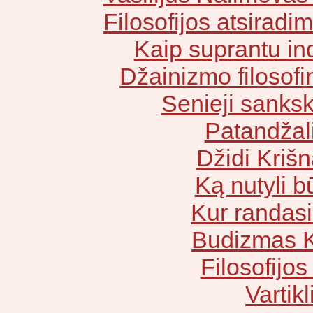
Filosofijos atsiradi
Kaip suprantu ind
Džainizmo filosofi
Senieji sankskr
Patandžal
Džidi Krišn
Ką nutyli 
Kur randasi
Budizmas K
Filosofijos 
Vartikl