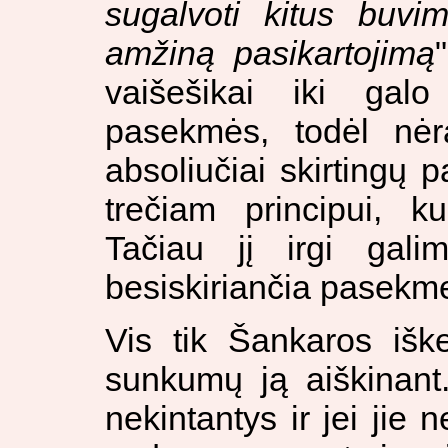
sugalvoti kitus buvi
amžiną pasikartojimą
vaišešikai iki galo 
pasekmės, todėl nėr
absoliučiai skirtingų
trečiam principui, k
Tačiau jį irgi galim
besiskiriančia pasekme
Vis tik Šankaros išk
sunkumų ją aiškinant.
nekintantys ir jei jie 