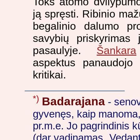
Toks atomo dvilypumo
ją spręsti. Ribinio ma
begalinio dalumo p
savybių priskyrimas 
pasaulyje.
Šankara
aspektus panaudojo f
kritikai.
*)
Badarajana
- senov
gyvenęs, kaip manoma, 
pr.m.e. Jo pagrindinis k
(dar vadinamas „Vedanta