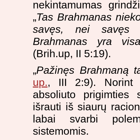
nekintamumas grindži
„
Tas Brahmanas nieko 
savęs, nei savęs i
Brahmanas yra visa
(Brih.up, II 5:19).
„
Pažinęs Brahmaną 
up.
, III 2:9). Norin
absoliuto prigimties 
išrauti iš siaurų raci
labai svarbi polem
sistemomis.