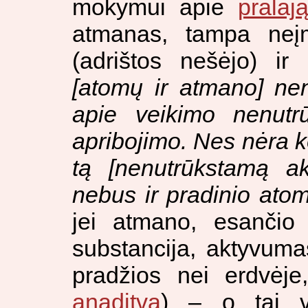
mokymui apie
pralaj
atmanas, tampa neį
(adrištos nešėjo) ir
[atomų ir atmano] ne
apie veikimo nenutr
apribojimo. Nes nėra k
tą [nenutrūkstamą ak
nebus ir pradinio ato
jei atmano, esančio 
substancija, aktyvuma
pradžios nei erdvėje
anaditvą
) – o tai v