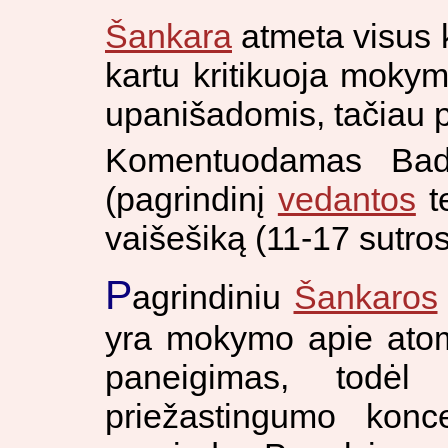
Šankara
atmeta visus 
kartu kritikuoja mokym
upanišadomis, tačiau pr
Komentuodamas Bad
(pagrindinį
vedantos
te
vaišešiką (11-17 sutros
P
agrindiniu
Šankaros
yra mokymo apie atomu
paneigimas, todėl
priežastingumo konc