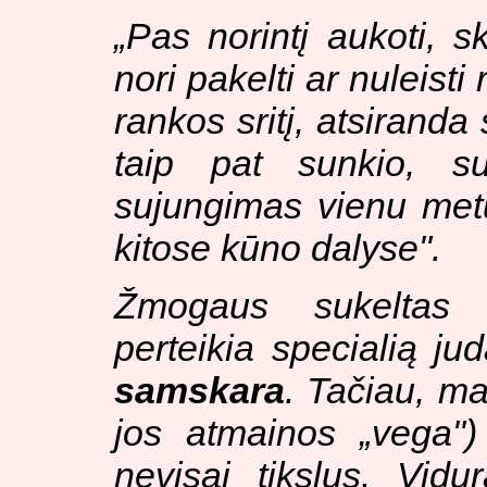
„
Pas norintį aukoti, sk
nori pakelti ar nuleis
rankos sritį, atsirand
taip pat sunkio, s
sujungimas vienu metu
kitose kūno dalyse
".
Žmogaus sukeltas 
perteikia specialią j
samskara
. Tačiau, ma
jos atmainos „vega")
nevisai tikslus. Vid