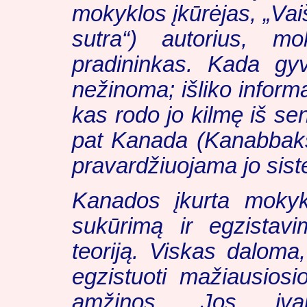
mokyklos įkūrėjas, „Vai
sutra“) autorius, 
pradininkas. Kada gy
nežinoma; išliko informa
kas rodo jo kilmę iš s
pat Kanada (Kanabbakša)
pravardžiuojama jo sis
Kanados įkurta mokyk
sukūrimą ir egzistav
teoriją. Viskas daloma,
egzistuoti mažiausios
amžinos. Jos įvai