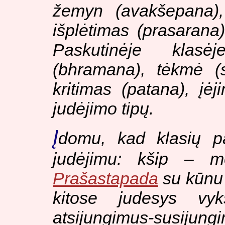
žemyn (avakšepana),
išplėtimas (prasarana
Paskutinėje klasė
(bhramana), tėkmė (s
kritimas (patana), įė
judėjimo tipų.
Į
domu, kad klasių p
judėjimu:
kšip
– me
Prašastapada
su kūnu s
kitose judesys vy
atsijungimus-sus