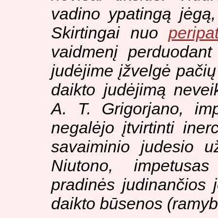
vadino ypatingą jėgą
Skirtingai nuo
peripa
vaidmenį perduodant 
judėjime įžvelgė pačių
daikto judėjimą neveik
A. T. Grigorjano, imp
negalėjo įtvirtinti ine
savaiminio judesio 
Niutono, impetusa
pradinės judinančios jė
daikto būsenos (ramybės