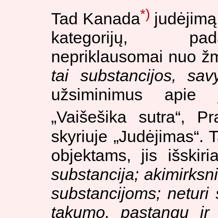
*)
Tad Kanada
judėjimą
kategorijų, pada
nepriklausomai nuo žm
tai substancijos, sa
užsiminimus apie j
„Vaišešika sutra“, P
skyriuje „Judėjimas“. 
objektams, jis išskiria
substancija; akimirksni
substancijoms; neturi
takumo, pastangų ir 