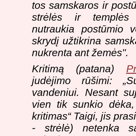
tos samskaros ir postūm
strėlės ir templės 
nutraukia postūmio ve
skrydį užtikrina samska
nukrenta ant žemės
".
Kritimą (
patana
)
P
judėjimo rūšimi: „
S
vandeniui. Nesant su
vien tik sunkio dėka,
kritimas
“ Taigi, jis pr
- strėlė) netenka s