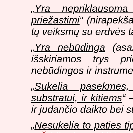
„
Yra nepriklausoma
priežastimi
“ (
nirapekš
tų veiksmų su erdvės t
„
Yra nebūdinga
(asa
išskiriamos trys pr
nebūdingos ir instrume
„
Sukelia pasekmes,
substratui, ir kitiems
“ 
ir judančio daikto bei 
„
Nesukelia to paties t