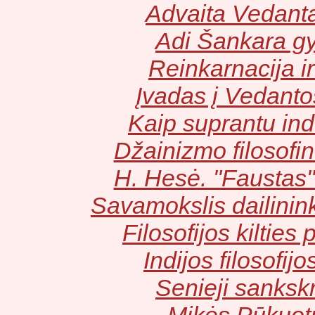
Advaita Vedanta
Adi Šankara g
Reinkarnacija i
Įvadas į Vedanto
Kaip suprantu indų
Džainizmo filosofin
H. Hesė. "Faustas" 
Savamokslis dailinin
Filosofijos kilties
Indijos filosofij
Senieji sankskr