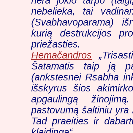
nėra jokio tarpo (taigi
nebelieka, tai vadi
(
Svabhavoparama
) iš
kurią destrukcijos p
priežasties.
Hemačandros
„Trisasti
Šatamatis taip ją pa
(ankstesnei Rsabha inka
išskyrus šios akimirko
apgaulingą žinojimą
pastovumą šaltiniu yra 
Tad praeities ir dabar
klaidinga“.