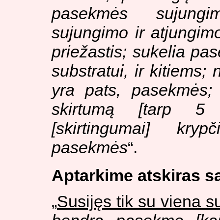
pasekmės sujungi
sujungimo ir atjungim
priežastis; sukelia pa
substratui, ir kitiems; 
yra pats, pasekmės; p
skirtumą [tarp 5 
[skirtingumai] kryp
pasekmės
“.
Aptarkime atskiras s
„
Susijęs tik su viena s