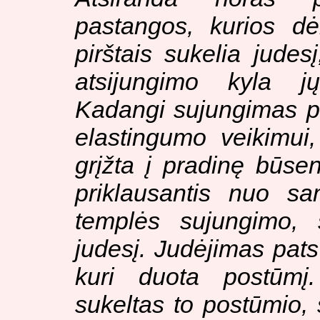
pastangos, kurios d
pirštais sukelia judesį
atsijungimo kyla j
Kadangi sujungimas pa
elastingumo veikimui
grįžta į pradinę būse
priklausantis nuo sa
templės sujungimo, s
judesį. Judėjimas pat
kuri duota postūmį.
sukeltas to postūmio, 