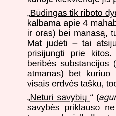
„
Būdingas tik riboto d
kalbama apie 4 mahab
ir oras) bei manasą, tu
Mat judėti – tai atsij
prisijungti prie kitos
beribės substancijos 
atmanas) bet kuriuo
visais erdvės tašku, tod
„
Neturi savybių
“ (
agu
savybės priklauso ne