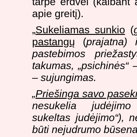
tarpe erdvei (kalbant a
apie greitį).
„
Sukeliamas sunkio
(
pastangų
(
prajatna
) 
pastebimos priežasty
takumas, „psichinės“ 
– sujungimas.
„
Priešinga savo pasek
nesukelia judėjimo
sukeltas judėjimo
“), 
būti nejudrumo būsena