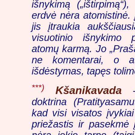
išnykimą („ištirpimą“)
erdvė nėra atomistinė. 
jis įtraukia aukščiaus
visuotinio išnykimo pr
atomų karmą. Jo „Praša
ne komentarai, o ats
išdėstymas, tapęs tolim
***)
Kšanikavada
doktrina (
Pratityasamu
kad visi visatos įvykiai
priežastis ir pasekmė į