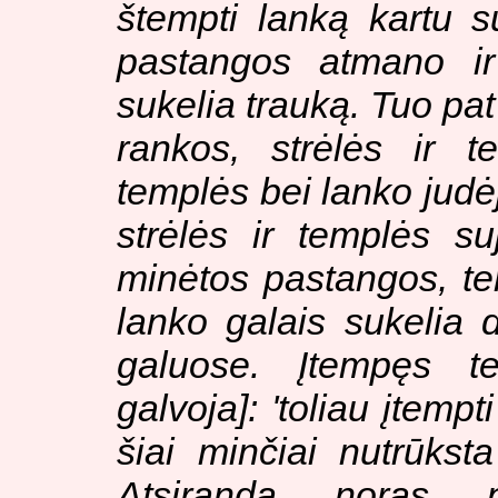
štempti lanką kartu s
pastangos atmano ir
sukelia trauką. Tuo pat
rankos, strėlės ir t
templės bei lanko judė
strėlės ir templės s
minėtos pastangos, t
lanko galais sukelia 
galuose. Įtempęs te
galvoja]: 'toliau įtemp
šiai minčiai nutrūks
Atsiranda noras p