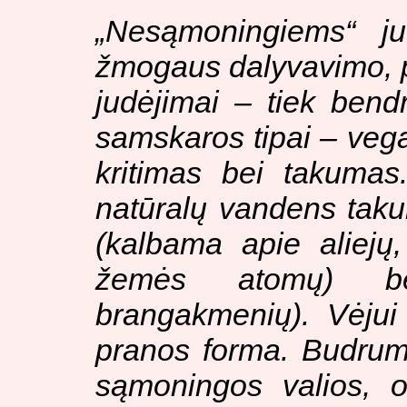
„Nesąmoningiems“ ju
žmogaus dalyvavimo, pr
judėjimai – tiek bendri
samskaros tipai – vega 
kritimas bei takumas
natūralų vandens taku
(kalbama apie aliejų,
žemės atomų) be
brangakmenių). Vėjui
pranos forma. Budrum
sąmoningos valios, 