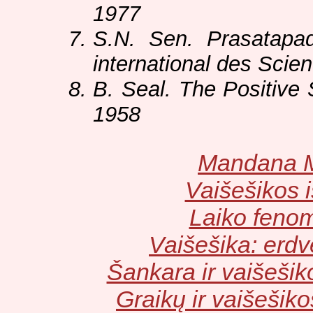
1977
S.N. Sen. Prasatapad
international des Scie
B. Seal. The Positive 
1958
Mandana M
Vaišešikos i
Laiko feno
Vaišešika: erdvė
Šankara ir vaišeši
Graikų ir vaišešik