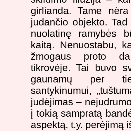
girlianda. Tame nėra
judančio objekto. Ta
nuolatinę ramybės bū
kaitą. Nenuostabu, k
žmogaus proto dari
tikrovėje. Tai buvo 
gaunamų per tiesi
santykinumui, „tuštuma
judėjimas – nejudrumo
į tokią sampratą bandė
aspektą, t.y. perėjimą 