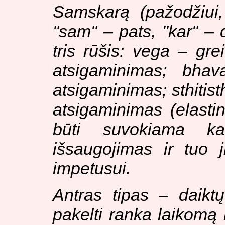
Samskarą (pažodžiui,
"sam" – pats, "kar" – d
tris rūšis: vega – gr
atsigaminimas; bha
atsigaminimas; sthiti
atsigaminimas (elast
būti suvokiama k
išsaugojimas ir tuo j
impetusui.
Antras tipas – daikt
pakelti ranka laikomą 