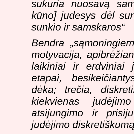
sukuria nuosavą sam
kūno] judesys dėl sun
sunkio ir samskaros
“
Bendra „sąmoningiems
motyvacija, apibrėžian
laikiniai ir erdviniai
etapai, besikeičiant
dėka; trečia, diskre
kiekvienas judėjim
atsijungimo ir prisij
judėjimo diskretiškum