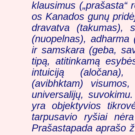
klausimus („prašasta“ re
os Kanados gunų pridėj
dravatva
(takumas),
(nuopelnas),
adharma
(
ir
samskara
(geba, sav
tipą, atitinkamą esybė
intuiciją (
aločana
), 
(
avibhktam
) visumos, 
universalijų, suvokimu.
yra objektyvios tikro
tarpusavio ryšiai nėra
Prašastapada aprašo ž