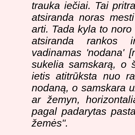
trauka iečiai. Tai pri
atsiranda noras mesti 
arti. Tada kyla to noro
atsiranda rankos i
vadinamas 'nodana'
[
sukelia samskarą, o š
ietis atitrūksta nuo r
nodaną, o samskara užt
ar žemyn, horizontaliai
pagal padarytas pasta
žemės
".