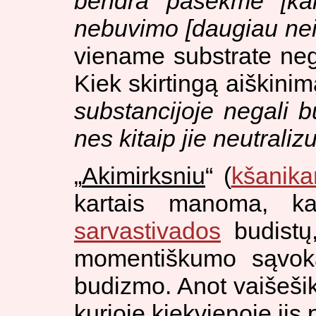
bendra pasekme [kai 
nebuvimo [daugiau nei
viename substrate nega
Kiek skirtingą aiškini
substancijoje negali bū
nes kitaip jie neutraliz
„
Akimirksniu
“ (
kšanik
kartais manoma, k
sarvastivados
budistų,
momentiškumo sąvoka 
budizmo. Anot vaišešik
kurioje kiekvienoje jis 