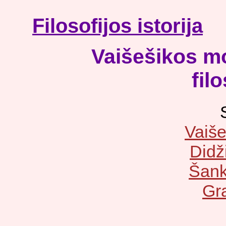
Filosofijos istorija
Vaišešikos m
filo
Vaiše
Didž
Šank
Gra