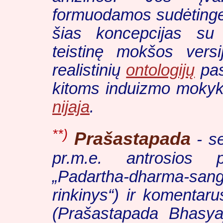
formuodamos sudėtinges
šias koncepcijas su
teistinę mokšos versi
realistinių
ontologijų
pas
kitoms induizmo mokyklo
nijaja
.
**)
Prašastapada
- se
pr.m.e. antrosios p
„Padartha-dharma-san
rinkinys“) ir komentar
(
Prašastapada Bhasy