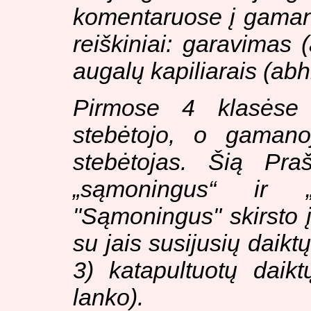
komentaruose į gamana
reiškiniai: garavimas (
augalų kapiliarais (
abh
Pirmose 4 klasėse 
stebėtojo, o gamanoj
stebėtojas. Šią Pra
„sąmoningus“ ir „
"Sąmoningus" skirsto į 
su jais susijusių daikt
3) katapultuotų daikt
lanko).