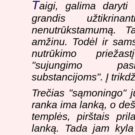
T
aigi, galima daryt
grandis užtikrinan
nenutrūkstamumą. Ta
amžinu. Todėl ir sam
nutrūkimo priežas
"
sujungimo pasip
substancijoms
". Į trik
Trečias "sąmoningo" j
ranka ima lanką, o deši
templės, pirštais pri
lanką. Tada jam kyla