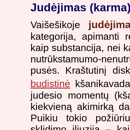
Judėjimas (karma
judėjim
Vaišešikoje
kategorija, apimanti 
kaip substancija, nei k
nutrūkstamumo-nen
pusės. Kraštutinį dis
budistinė
kšanikavad
judesio momentų (kša
kiekvieną akimirką dai
Puikiu tokio požiūri
sklidimo iliuzija – ka