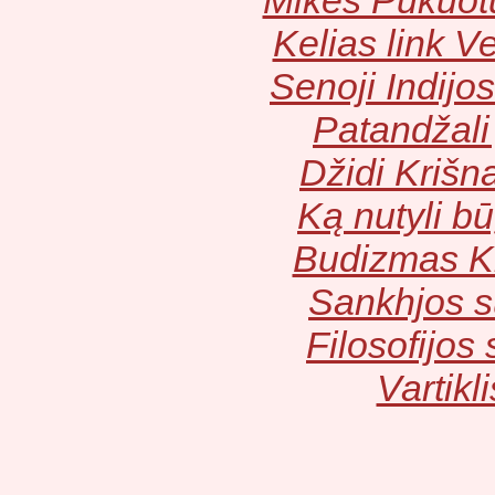
Mikės Pūkuot
Kelias link V
Senoji Indijos 
Patandžali
Džidi Krišn
Ką nutyli b
Budizmas Ki
Sankhjos s
Filosofijos s
Vartikli