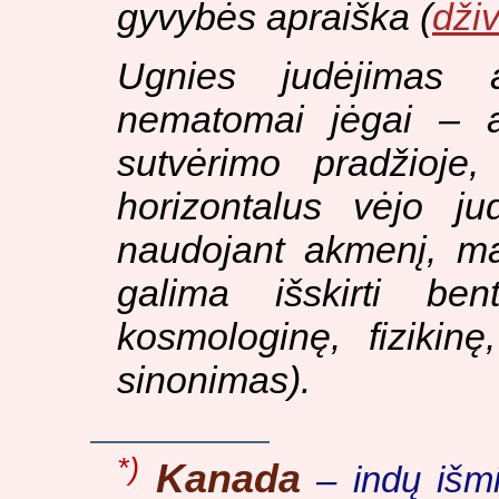
gyvybės apraiška (
dži
Ugnies judėjimas a
nematomai jėgai – ad
sutvėrimo pradžioje,
horizontalus vėjo ju
naudojant akmenį, ma
galima išskirti ben
kosmologinę, fizikin
sinonimas).
*)
Kanada
– indų išmin