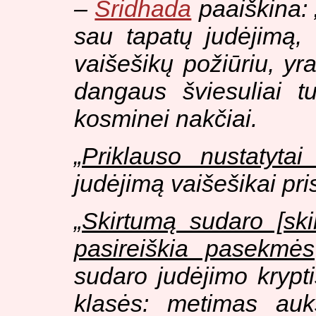
–
Šridhada
paaiškina: 
sau tapatų judėjimą, t
vaišešikų požiūriu, yr
dangaus šviesuliai tu
kosminei nakčiai.
„
Priklauso nustatytai
judėjimą vaišešikai pris
„
Skirtumą sudaro [ski
pasireiškia pasekmės
sudaro judėjimo krypti
klasės: metimas auk