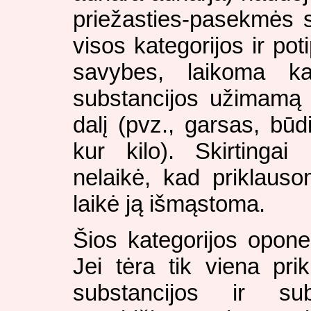
priežasties-pasekmės s
visos kategorijos ir pot
savybes, laikoma k
substancijos užimamą v
dalį (pvz., garsas, būd
kur kilo). Skirtinga
nelaikė, kad priklauso
laikė ją išmąstoma.
Šios kategorijos opone
Jei tėra tik viena pri
substancijos ir su