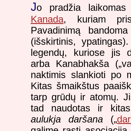
J
o pradžia laikomas
Kanada
, kuriam pris
Pavadinimą bandoma 
(išskirtinis, ypatinga
legendų, kuriose jis
arba Kanabhakša („val
naktimis slankioti po 
Kitas šmaikštus paaišk
tarp grūdų ir atomų. Ji
tad naudotas ir kita
aulukja daršana
(„
da
galime rasti asociacij