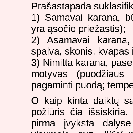
Prašastapada suklasifik
1) Samavai karana, bū
yra ąsočio priežastis);
2) Asamavai karana, 
spalva, skonis, kvapas i
3) Nimitta karana, pase
motyvas (puodžiaus 
pagaminti puodą; temper
O kaip kinta daiktų s
požiūris čia išsiskiria
pirma įvyksta dalys