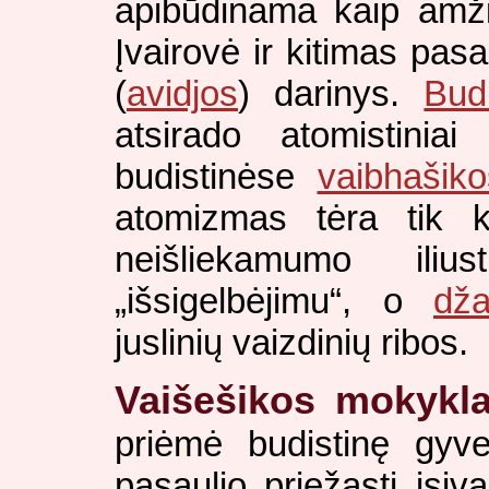
apibūdinama kaip amžina
Įvairovė ir kitimas pas
(
avidjos
) darinys.
Bud
atsirado atomistiniai
budistinėse
vaibhašiko
atomizmas tėra tik k
neišliekamumo ili
„išsigelbėjimu“, o
dža
juslinių vaizdinių ribos.
Vaišešikos mokykl
priėmė budistinę gyve
pasaulio priežastį įsi