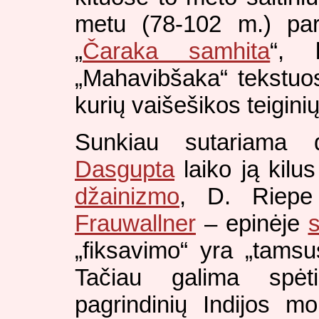
metu (78-102 m.) par
„
Čaraka samhita
“, b
„Mahavibšaka“ tekstuos
kurių vaišešikos teigini
Sunkiau sutariama 
Dasgupta
laiko ją kilu
džainizmo
, D. Riep
Frauwallner
– epinėje
„fiksavimo“ yra „tamsus
Tačiau galima spėt
pagrindinių Indijos mo