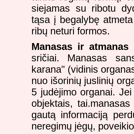
siejamas su ribotu dyd
tąsa į begalybę atmeta
ribų neturi formos.
Manasas ir atmanas
p
sričiai. Manasas sans
karana" (vidinis organas
nuo išorinių juslinių or
5 judėjimo organai. Jei
objektais, tai.manasas 
gautą informaciją per
neregimų jėgų, poveikio