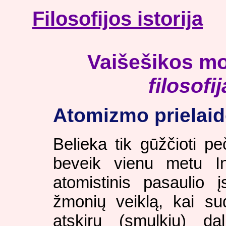
Filosofijos istorija
Vaišešikos m
filosofij
Atomizmo prielai
Belieka tik gūžčioti pe
beveik vienu metu Ind
atomistinis pasaulio į
žmonių veiklą, kai sud
atskirų (smulkių) da