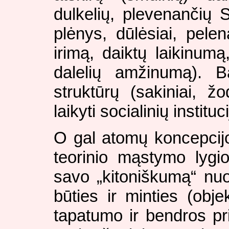
dulkelių, plevenančių 
plėnys, dūlėsiai, pelen
irimą, daiktų laikinumą
dalelių amžinumą). B
struktūrų (sakiniai, žo
laikyti socialinių institu
O gal atomų koncepcijos
teorinio mąstymo lygio
savo „kitoniškumą“ nuo
būties ir minties (obje
tapatumo ir bendros pr