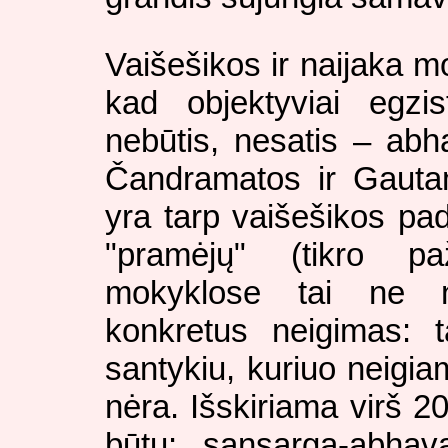
Vaišešikos ir naijaka m
kad objektyviai egzis
nebūtis, nesatis – ab
Čandramatos ir Gaut
yra tarp vaišešikos pad
"pramėjų" (tikro pa
mokyklose tai ne n
konkretus neigimas: 
santykiu, kuriuo neigia
nėra. Išskiriama virš 2
būtų: sansarga-abhav