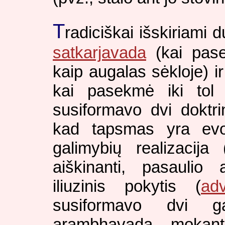
T
radiciškai išskiriami 
satkarjavada
(kai pase
kaip augalas sėkloje) i
kai pasekmė iki tol 
susiformavo dvi doktr
kad tapsmas yra evo
galimybių realizacija 
aiškinanti, pasaulio
iliuzinis pokytis (
adv
susiformavo dvi ga
arambhavada, mokant