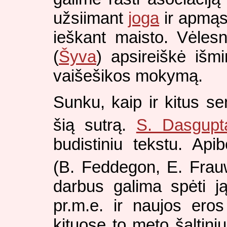
užsiimant
joga
ir apmąst
ieškant maisto. Vėlesn
(
Šyva
) apsireiškė išm
vaišešikos mokymą.
Sunku, kaip ir kitus se
šią sutrą.
S. Dasgupt
budistiniu tekstu. Apib
(B. Feddegon, E. Frau
darbus galima spėti j
pr.m.e. ir naujos ero
kituose to meto šaltini