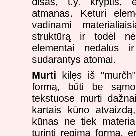
dišas, t.y. kryptis,
atmanas. Keturi eleme
vadinami materialiais
struktūrą ir todėl nė
elementai nedalūs ir
sudarantys atomai.
Murti
kilęs iš "murčh" 
formą, būti be sąmo
tekstuose murti dažnai
kartais kūno atvaizdą
kūnas ne tiek materia
turinti regimą formą, e