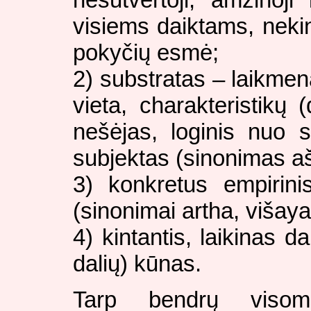
visiems daiktams, nekin
pokyčių esmė;
2) substratas – laikme
vieta, charakteristikų 
nešėjas, loginis nuo 
subjektas (sinonimas a
3) konkretus empirini
(sinonimai artha, višaya 
4) kintantis, laikinas d
dalių) kūnas.
Tarp bendrų visom