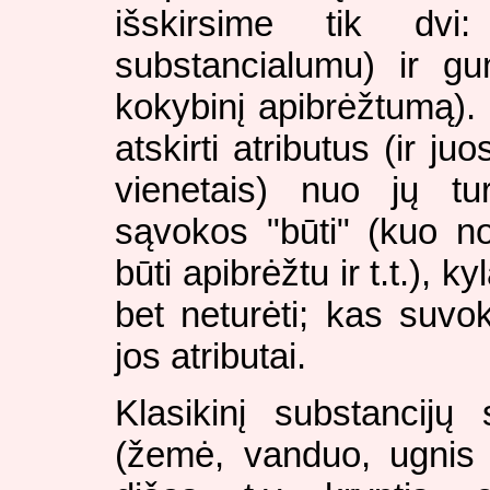
išskirsime tik dvi
substancialumu) ir gu
kokybinį apibrėžtumą)
atskirti atributus (ir juo
vienetais) nuo jų tu
sąvokos "būti" (kuo nor
būti apibrėžtu ir t.t.), k
bet neturėti; kas suvo
jos atributai.
Klasikinį substancij
(žemė, vanduo, ugnis 