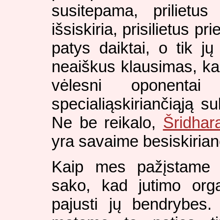
susitepama, prilietus
išsiskiria, prisilietus pri
patys daiktai, o tik jų
neaiškus klausimas, kas
vėlesni oponenta
specialiąskiriančiąją su
Ne be reikalo,
Šridhar
yra savaime besiskiria
Kaip mes pažįstame u
sako, kad jutimo orga
pajusti jų bendrybes.