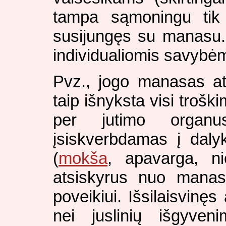
tampa sąmoningu tik
susijungęs su manasu.
individualiomis savybėm
Pvz., jogo manasas ats
taip išnyksta visi trošk
per jutimo organu
įsiskverbdamas į daly
(
mokša
, apavarga, ni
atsiskyrus nuo manaso
poveikiui. Išsilaisvinę
nei juslinių išgyveni