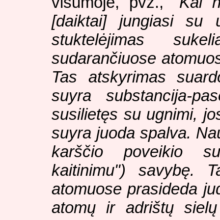
visumoje, pvz., "
Kai 
[daiktai] jungiasi su
stuktelėjimas suke
sudarančiuose atomuose-
Tas atskyrimas suard
suyra substancija-pa
susilietęs su ugnimi, j
suyra juoda spalva. Nau
karščio poveikio su
kaitinimu") savybę. 
atomuose prasideda jud
atomų ir adrištų sielų