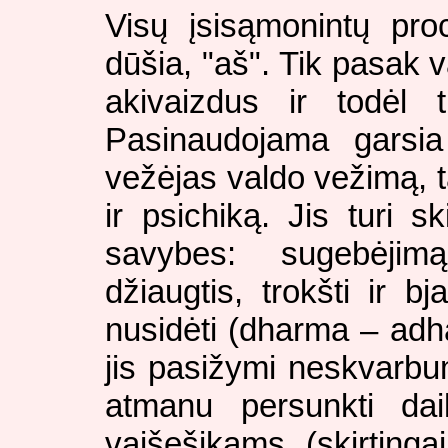
Visų įsisąmonintų pr
dūšia, "aš". Tik pasak 
akivaizdus ir todėl t
Pasinaudojama garsia
vežėjas valdo vežimą,
ir psichiką. Jis turi s
savybes: sugebėjimą 
džiaugtis, trokšti ir bj
nusidėti (dharma – ad
jis pasižymi neskvarbum
atmanu persunkti dai
vaišešikams (skirting