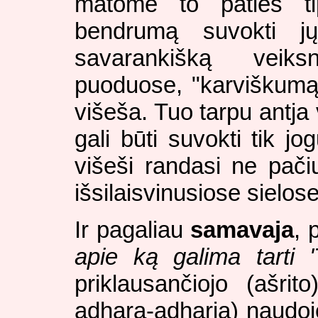
matome to paties ti
bendrumą suvokti j
savarankišką veiks
puoduose, "karviškumą" 
višeša. Tuo tarpu antja 
gali būti suvokti tik j
višeši randasi ne pač
išsilaisvinusiose sielos
Ir pagaliau
samavaja
, 
apie ką galima tarti '
priklausančiojo (ašri
adhara-adharja) naudojo