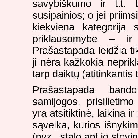
savybiškumo ir t.t. b
susipainios; o jei priim
kiekviena kategorija
priklausomybe – ir
Prašastapada leidžia ti
ji nėra kažkokia neprik
tarp daiktų (atitinkantis 
Prašastapada band
samijogos, prisilietim
yra atsitiktinė, laikina i
sąveika, kurios išnyki
(pvz., stalo ant jo stovi