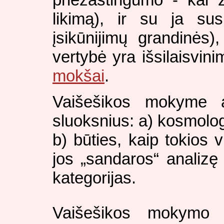
likimą), ir su ja su
įsikūnijimų grandinės)
vertybė yra išsilaisvini
mokšai
.
Vaišešikos mokyme ap
sluoksnius: a) kosmologi
b) būties, kaip tokios v
jos „sandaros“ analizę 
kategorijas.
Vaišešikos mokymo