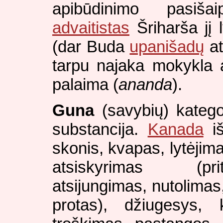
apibūdinimo pasiša
advaitistas
Šriharša jį
(dar Buda
upanišadų
at
tarpu najaka mokykla
palaima (
ananda
).
Guna
(savybių) katego
substancija.
Kanada
iš
skonis, kvapas, lytėjima
atsiskyrimas (prit
atsijungimas, nutolima
protas), džiugesys, k