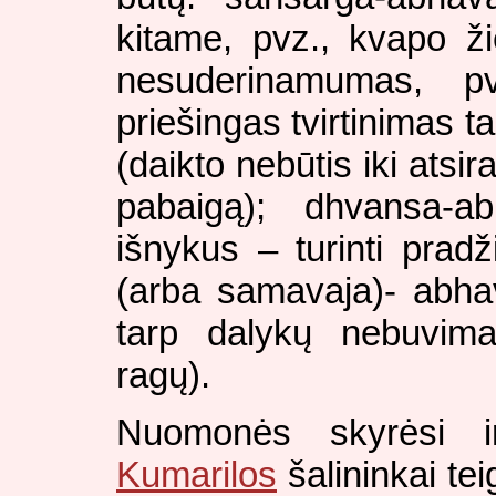
kitame, pvz., kvapo ž
nesuderinamumas, p
priešingas tvirtinimas t
(daikto nebūtis iki atsir
pabaigą); dhvansa-a
išnykus – turinti pradž
(arba samavaja)- abhav
tarp dalykų nebuvima
ragų).
Nuomonės skyrėsi i
Kumarilos
šalininkai te