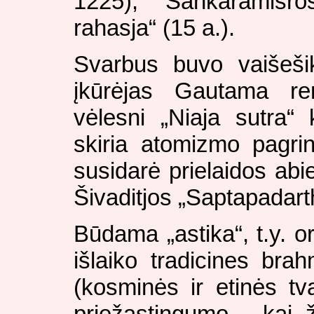
1225), Šankaramišr
rahasja“ (15 a.).
Svarbus buvo vaišeš
įkūrėjas Gautama rem
vėlesni „Niaja sutra“
skiria atomizmo pagri
susidarė prielaidos abi
Šivaditjos „Saptapadart
Būdama „astika“, t.y. 
išlaiko tradicines br
(kosminės ir etinės tv
priežastingumo - kai 