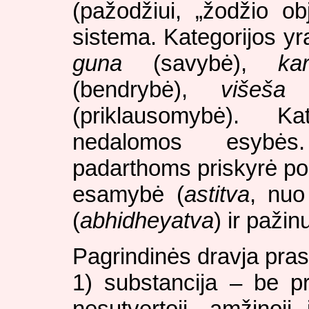
(pažodžiui, „žodžio obj
sistema. Kategorijos yr
guna
(savybė),
ka
(bendrybė),
višeša
(
(priklausomybė). Ka
nedalomos esybės
padarthoms priskyrė po 
esamybė (
astitva
, nuo
(
abhidheyatva
) ir paži
Pagrindinės dravja pra
1) substancija – be pr
nesutvertoji, amžinoji