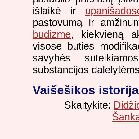
išlaikė ir
upanišados
pastovumą ir amžinum
budizme
, kiekvieną ak
visose būties modifik
savybės suteikiamo
substancijos dalelytėms
Vaišešikos istorija
Skaitykite:
Didži
Šanka