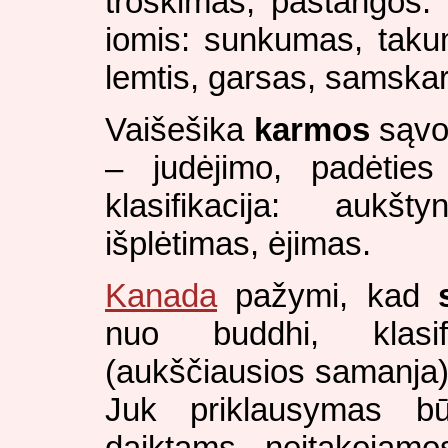
troškimas, pastangos.
iomis: sunkumas, tak
lemtis, garsas, samskar
Vaišešika
karmos
sąvok
– judėjimo, padėties
klasifikacija: aukš
išplėtimas, ėjimas.
Kanada
pažymi, kad
nuo buddhi, klasif
(aukščiausios samanja) a
Juk priklausymas bū
daiktams neįtakojamo