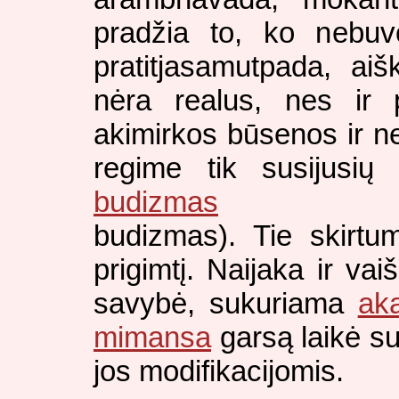
pradžia to, ko nebuvo
pratitjasamutpada, aiš
nėra realus, nes ir 
akimirkos būsenos ir neg
regime tik susijusių
budizmas
budizmas). Tie skirtum
prigimtį. Naijaka ir vai
savybė, sukuriama
ak
mimansa
garsą laikė su
jos modifikacijomis.