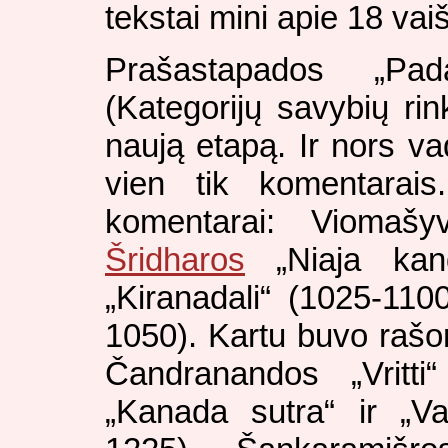
tekstai mini apie 18 vai
Prašastapados „Pa
(Kategorijų savybių rin
naują etapą. Ir nors v
vien tik komentarais.
komentarai: Viomašyv
Šridharos
„Niaja kand
„Kiranadali“ (1025-1100
1050). Kartu buvo rašom
Čandranandos „Vritti
„Kanada sutra“ ir „Va