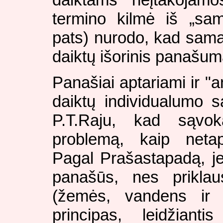
termino kilmė iš „sa
pats) nurodo, kad sama
daiktų išorinis panašum
Panašiai aptariami ir "ant
daiktų individualumo s
P.T.Raju, kad sąvok
problemą, kaip netapa
Pagal Prašastapadą, jei
panašūs, nes prikla
(žemės, vandens ir t
principas, leidžiant