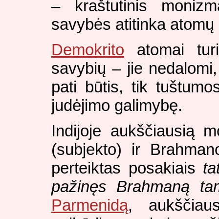
– kraštutinis monizm
savybės atitinka atomų
Demokrito
atomai tur
savybių – jie nedalomi, 
pati būtis, tik tuštumos
judėjimo galimybę.
Indijoje aukščiausią 
(subjekto) ir Brahman
perteiktas posakiais
ta
pažinęs Brahmaną t
Parmenidą
, aukščiau