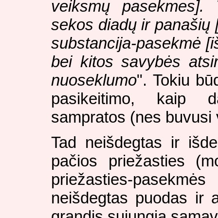
veiksmų pasekmes]. T
sekos diadų ir panašių 
substancija-pasekmė [iš
bei kitos savybės atsi
nuoseklumo
". Tokiu bū
pasikeitimo, kaip d
sampratos (nes buvusi 
Tad neišdegtas ir išd
pačios priežasties (
priežasties-pasekmė
neišdegtas puodas ir 
grandis sujungia samav