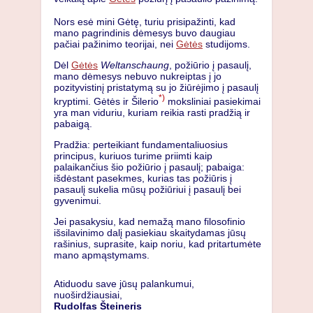
Nors esė mini Gėtę, turiu prisipažinti, kad
mano pagrindinis dėmesys buvo daugiau
pačiai pažinimo teorijai, nei
Gėtės
studijoms.
Dėl
Gėtės
Weltanschaung
, požiūrio į pasaulį,
mano dėmesys nebuvo nukreiptas į jo
pozityvistinį pristatymą su jo žiūrėjimo į pasaulį
*)
kryptimi. Gėtės ir Šilerio
moksliniai pasiekimai
yra man viduriu, kuriam reikia rasti pradžią ir
pabaigą.
Pradžia: perteikiant fundamentaliuosius
principus, kuriuos turime priimti kaip
palaikančius šio požiūrio į pasaulį; pabaiga:
išdėstant pasekmes, kurias tas požiūris į
pasaulį sukelia mūsų požiūriui į pasaulį bei
gyvenimui.
Jei pasakysiu, kad nemažą mano filosofinio
išsilavinimo dalį pasiekiau skaitydamas jūsų
rašinius, suprasite, kaip noriu, kad pritartumėte
mano apmąstymams.
Atiduodu save jūsų palankumui,
nuoširdžiausiai,
Rudolfas Šteineris