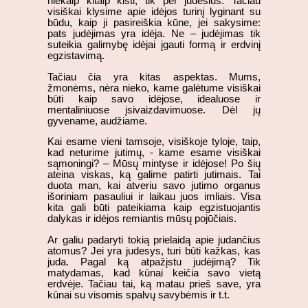
niekaip kitaip kisti, tik per judesius. Tačiau
visiškai klysime apie idėjos turinį lyginant su
būdu, kaip ji pasireiškia kūne, jei sakysime:
pats judėjimas yra idėja. Ne – judėjimas tik
suteikia galimybę idėjai įgauti formą ir erdvinį
egzistavimą.
Tačiau čia yra kitas aspektas. Mums,
žmonėms, nėra nieko, kame galėtume visiškai
būti kaip savo idėjose, idealuose ir
mentaliniuose įsivaizdavimuose. Dėl jų
gyvename, audžiame.
Kai esame vieni tamsoje, visiškoje tyloje, taip,
kad neturime jutimų, - kame esame visiškai
sąmoningi? – Mūsų mintyse ir idėjose! Po šių
ateina viskas, ką galime patirti jutimais. Tai
duota man, kai atveriu savo jutimo organus
išoriniam pasauliui ir laikau juos imliais. Visa
kita gali būti pateikiama kaip egzistuojantis
dalykas ir idėjos remiantis mūsų pojūčiais.
Ar galiu padaryti tokią prielaidą apie judančius
atomus? Jei yra judesys, turi būti kažkas, kas
juda. Pagal ką atpažįstu judėjimą? Tik
matydamas, kad kūnai keičia savo vietą
erdvėje. Tačiau tai, ką matau prieš save, yra
kūnai su visomis spalvų savybėmis ir t.t.