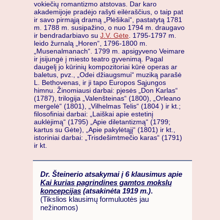
vokiečių romantizmo atstovas. Dar karo
akademijoje pradėjo rašyti eilėraščius, o taip pat
ir savo pirmąją dramą „Plėšikai“, pastatytą 1781
m. 1788 m. susipažino, o nuo 1794 m. draugavo
ir bendradarbiavo su
J.V. Gėte
. 1795-1797 m.
leido žurnalą „Horen“, 1796-1800 m.
„Musenalmanach“. 1799 m. apsigyveno Veimare
ir įsijungė į miesto teatro gyvenimą. Pagal
daugelį jo kūrinių kompozitoriai kūrė operas ar
baletus, pvz., „Odei džiaugsmui“ muziką parašė
L. Bethovenas, ir ji tapo Europos Sąjungos
himnu. Žinomiausi darbai: pjesės „Don Karlas“
(1787), trilogija „Valenšteinas“ (1800), „Orleano
mergelė“ (1801), „Vilhelmas Telis“ (1804 ) ir kt.;
filosofiniai darbai: „Laiškai apie estetinį
auklėjimą“ (1795) „Apie diletantizmą“ (1799;
kartus su Gėte), „Apie pakylėtąjį“ (1801) ir kt.,
istoriniai darbai: „Trisdešimtmečio karas“ (1791)
ir kt.
Dr. Šteinerio atsakymai į 6 klausimus apie
Kai kurias pagrindines gamtos mokslų
koncepcijas
(atsakinėta 1919 m.)
.
(Tikslios klausimų formuluotės jau
nežinomos)