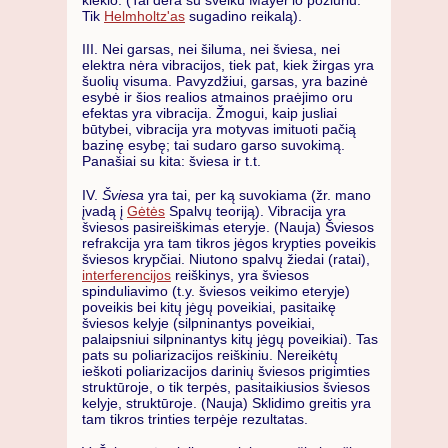
Tik
Helmholtz'as
sugadino reikalą).
III. Nei garsas, nei šiluma, nei šviesa, nei
elektra nėra vibracijos, tiek pat, kiek žirgas yra
šuolių visuma. Pavyzdžiui, garsas, yra bazinė
esybė ir šios realios atmainos praėjimo oru
efektas yra vibracija. Žmogui, kaip jusliai
būtybei, vibracija yra motyvas imituoti pačią
bazinę esybę; tai sudaro garso suvokimą.
Panašiai su kita: šviesa ir t.t.
IV.
Šviesa
yra tai, per ką suvokiama (žr. mano
įvadą į
Gėtės
Spalvų teoriją). Vibracija yra
šviesos pasireiškimas eteryje. (Nauja) Šviesos
refrakcija yra tam tikros jėgos krypties poveikis
šviesos krypčiai. Niutono spalvų žiedai (ratai),
interferencijos
reiškinys, yra šviesos
spinduliavimo (t.y. šviesos veikimo eteryje)
poveikis bei kitų jėgų poveikiai, pasitaikę
šviesos kelyje (silpninantys poveikiai,
palaipsniui silpninantys kitų jėgų poveikiai). Tas
pats su poliarizacijos reiškiniu. Nereikėtų
ieškoti poliarizacijos darinių šviesos prigimties
struktūroje, o tik terpės, pasitaikiusios šviesos
kelyje, struktūroje. (Nauja) Sklidimo greitis yra
tam tikros trinties terpėje rezultatas.