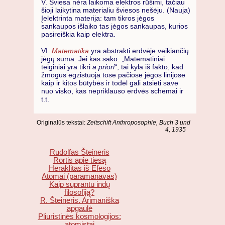
V. Šviesa nėra laikoma elektros rūšimi, tačiau
šioji laikytina materialiu šviesos nešėju. (Nauja)
Įelektrinta materija: tam tikros jėgos
sankaupos išlaiko tas jėgos sankaupas, kurios
pasireiškia kaip elektra.
VI.
Matematika
yra abstrakti erdvėje veikiančių
jėgų suma. Jei kas sako: „Matematiniai
teiginiai yra tikri
a priori
“, tai kyla iš fakto, kad
žmogus egzistuoja tose pačiose jėgos linijose
kaip ir kitos būtybės ir todėl gali atsieti save
nuo visko, kas nepriklauso erdvės schemai ir
t.t.
Originalūs tekstai:
Zeitschift Anthroposophie, Buch 3 und
4, 1935
Rudolfas Šteineris
Rortis apie tiesą
Heraklitas iš Efeso
Atomai (paramanavas)
Kaip suprantu indų
filosofiją?
R. Šteineris. Arimaniška
apgaulė
Pliuristinės kosmologijos:
atomistai