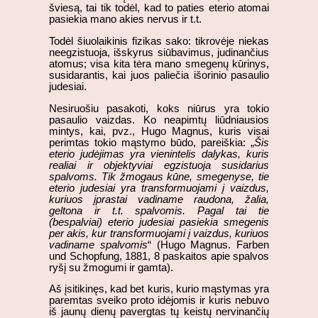
šviesą, tai tik todėl, kad to paties eterio atomai
pasiekia mano akies nervus ir t.t.
Todėl šiuolaikinis fizikas sako: tikrovėje niekas
neegzistuoja, išskyrus siūbavimus, judinančius
atomus; visa kita tėra mano smegenų kūrinys,
susidarantis, kai juos paliečia išorinio pasaulio
judesiai.
Nesiruošiu pasakoti, koks niūrus yra tokio
pasaulio vaizdas. Ko neapimtų liūdniausios
mintys, kai, pvz., Hugo Magnus, kuris visai
perimtas tokio mąstymo būdo, pareiškia: „
Šis
eterio judėjimas yra vienintelis dalykas, kuris
realiai ir objektyviai egzistuoja susidarius
spalvoms. Tik žmogaus kūne, smegenyse, tie
eterio judesiai yra transformuojami į vaizdus,
kuriuos įprastai vadiname raudona, žalia,
geltona ir t.t. spalvomis. Pagal tai tie
(bespalviai) eterio judesiai pasiekia smegenis
per akis, kur transformuojami į vaizdus, kuriuos
vadiname spalvomis
“ (Hugo Magnus. Farben
und Schopfung, 1881, 8 paskaitos apie spalvos
ryšį su žmogumi ir gamta).
Aš įsitikinęs, kad bet kuris, kurio mąstymas yra
paremtas sveiko proto idėjomis ir kuris nebuvo
iš jaunų dienų pavergtas tų keistų nervinančių