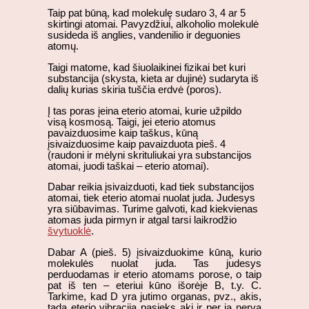
Taip pat būną, kad molekulę sudaro 3, 4 ar 5
skirtingi atomai. Pavyzdžiui, alkoholio molekulė
susideda iš anglies, vandenilio ir deguonies
atomų.
Taigi matome, kad šiuolaikinei fizikai bet kuri
substancija (skysta, kieta ar dujinė) sudaryta iš
dalių kurias skiria tuščia erdvė (poros).
Į tas poras įeina eterio atomai, kurie užpildo
visą kosmosą. Taigi, jei eterio atomus
pavaizduosime kaip taškus, kūną
įsivaizduosime kaip pavaizduota pieš. 4
(raudoni ir mėlyni skrituliukai yra substancijos
atomai, juodi taškai – eterio atomai).
Dabar reikia įsivaizduoti, kad tiek substancijos
atomai, tiek eterio atomai nuolat juda. Judesys
yra siūbavimas. Turime galvoti, kad kiekvienas
atomas juda pirmyn ir atgal tarsi laikrodžio
švytuoklė
.
Dabar A (pieš. 5) įsivaizduokime kūną, kurio
molekulės nuolat juda. Tas judesys
perduodamas ir eterio atomams porose, o taip
pat iš ten – eteriui kūno išorėje B, t.y. C.
Tarkime, kad D yra jutimo organas, pvz., akis,
tada eterio vibracija pasieks akį ir per ją nervą