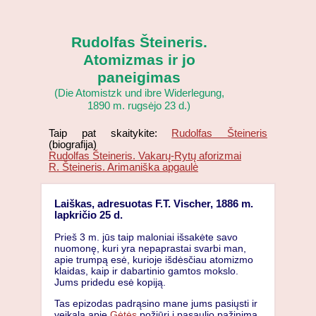
Rudolfas Šteineris.
Atomizmas ir jo
paneigimas
(Die Atomistzk und ibre Widerlegung,
1890 m. rugsėjo 23 d.)
Taip pat skaitykite:
Rudolfas Šteineris
(biografija)
Rudolfas Šteineris. Vakarų-Rytų aforizmai
R. Šteineris. Arimaniška apgaulė
Laiškas, adresuotas F.T. Vischer, 1886 m.
lapkričio 25 d.
Prieš 3 m. jūs taip maloniai išsakėte savo
nuomonę, kuri yra nepaprastai svarbi man,
apie trumpą esė, kurioje išdėsčiau atomizmo
klaidas, kaip ir dabartinio gamtos mokslo.
Jums pridedu esė kopiją.
Tas epizodas padrąsino mane jums pasiųsti ir
veikalą apie
Gėtės
požiūrį į pasaulio pažinimą.