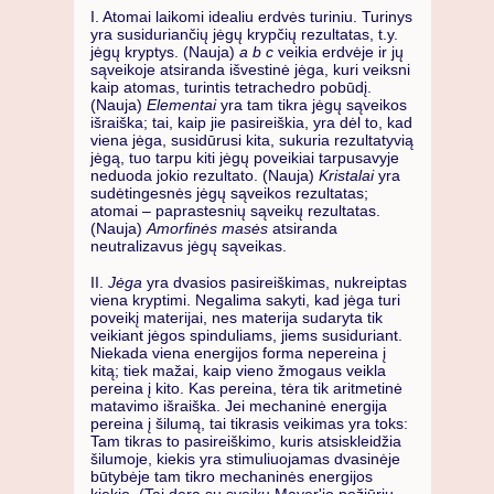
I. Atomai laikomi idealiu erdvės turiniu. Turinys
yra susiduriančių jėgų krypčių rezultatas, t.y.
jėgų kryptys. (Nauja)
a b c
veikia erdvėje ir jų
sąveikoje atsiranda išvestinė jėga, kuri veiksni
kaip atomas, turintis tetrachedro pobūdį.
(Nauja)
Elementai
yra tam tikra jėgų sąveikos
išraiška; tai, kaip jie pasireiškia, yra dėl to, kad
viena jėga, susidūrusi kita, sukuria rezultatyvią
jėgą, tuo tarpu kiti jėgų poveikiai tarpusavyje
neduoda jokio rezultato. (Nauja)
Kristalai
yra
sudėtingesnės jėgų sąveikos rezultatas;
atomai – paprastesnių sąveikų rezultatas.
(Nauja)
Amorfinės masės
atsiranda
neutralizavus jėgų sąveikas.
II.
Jėga
yra dvasios pasireiškimas, nukreiptas
viena kryptimi. Negalima sakyti, kad jėga turi
poveikį materijai, nes materija sudaryta tik
veikiant jėgos spinduliams, jiems susiduriant.
Niekada viena energijos forma nepereina į
kitą; tiek mažai, kaip vieno žmogaus veikla
pereina į kito. Kas pereina, tėra tik aritmetinė
matavimo išraiška. Jei mechaninė energija
pereina į šilumą, tai tikrasis veikimas yra toks:
Tam tikras to pasireiškimo, kuris atsiskleidžia
šilumoje, kiekis yra stimuliuojamas dvasinėje
būtybėje tam tikro mechaninės energijos
kiekio. (Tai dera su sveiku Mayer'io požiūriu.