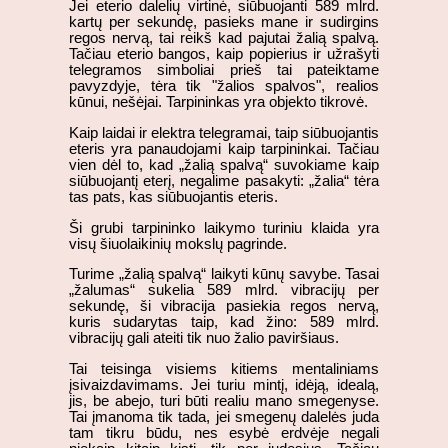
Jei eterio dalelių virtinė, siūbuojanti 589 mlrd.
kartų per sekundę, pasieks mane ir sudirgins
regos nervą, tai reikš kad pajutai žalią spalvą.
Tačiau eterio bangos, kaip popierius ir užrašyti
telegramos simboliai prieš tai pateiktame
pavyzdyje, tėra tik "žalios spalvos", realios
kūnui, nešėjai. Tarpininkas yra objekto tikrovė.
Kaip laidai ir elektra telegramai, taip siūbuojantis
eteris yra panaudojami kaip tarpininkai. Tačiau
vien dėl to, kad „žalią spalvą“ suvokiame kaip
siūbuojantį eterį, negalime pasakyti: „žalia“ tėra
tas pats, kas siūbuojantis eteris.
Ši grubi tarpininko laikymo turiniu klaida yra
visų šiuolaikinių mokslų pagrinde.
Turime „žalią spalvą“ laikyti kūnų savybe. Tasai
„žalumas“ sukelia 589 mlrd. vibracijų per
sekundę, ši vibracija pasiekia regos nervą,
kuris sudarytas taip, kad žino: 589 mlrd.
vibracijų gali ateiti tik nuo žalio paviršiaus.
Tai teisinga visiems kitiems mentaliniams
įsivaizdavimams. Jei turiu mintį, idėją, idealą,
jis, be abejo, turi būti realiu mano smegenyse.
Tai įmanoma tik tada, jei smegenų dalelės juda
tam tikru būdu, nes esybė erdvėje negali