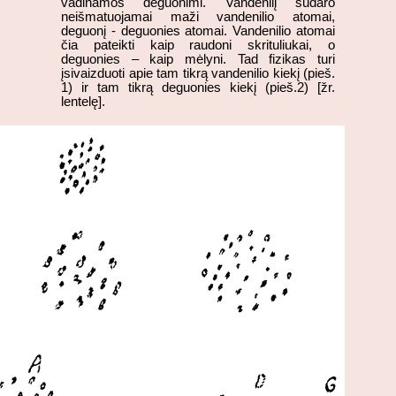
vadinamos deguonimi. Vandenilį sudaro
neišmatuojamai maži vandenilio atomai,
deguonį - deguonies atomai. Vandenilio atomai
čia pateikti kaip raudoni skrituliukai, o
deguonies – kaip mėlyni. Tad fizikas turi
įsivaizduoti apie tam tikrą vandenilio kiekį (pieš.
1) ir tam tikrą deguonies kiekį (pieš.2) [žr.
lentelę].