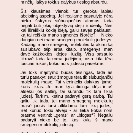
minčių, laikys tokius dalykus tiesiog absurdu.
Šis klausimas, vienok, turi gerokai labiau
abejotiną aspektą. Jei realiame pasaulyje nėra
nieko išskyrus siūbuojančius atomus, tada
negali būti jokių objektyvių idėjų ir idealų. Nes
kai išreiškiu kokią idėją, galiu savęs paklausti,
ką tai reiškia mano sąmonės išorėje? – Nieko
daugiau nei mano smegenų molekulių judesys.
Kadangi mano smegenų molekulės tą akimirką
susiūbavo taip arba kitaip, smegenys man
davė kažkokios idėjos iliuziją. Visa pasaulio
tikrovė tada laikoma judėjimu, visa kita tėra
tuščias rūkas, kokio nors judesio pasekmė.
Jei toks mąstymo būdas teisingas, tada aš
turiu pasakyti sau: žmogus tėra tik siūbuojančių
molekulių masė. Tai vienintelis dalykas jame,
kuris tikras. Jei man kyla didinga idėja ir aš
atseku jos šaltinį, tai surandu tik tam tikrą
judesį. Tarkim, ketinu padaryti gerą darbą. Tai
galiu tik tada, jei mano smegenų molekulių
masė jausis tarsi atlikdama tam tikrą judesį.
Bet kuriuo tokiu atveju - ar lieka kokia nors
prasmė vertinti: „geras“ ar „blogas“? Negaliu
padaryti nieko be to, kas kyla iš mano
smegenų molekulių judesių.