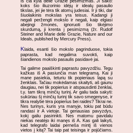
Iš čia kyla delle Grazie pesimizmas. Ji sako:
koks šio iliuzorinio idėjų ir idealų pasaulio
tikslas, jei jie tėra tik atomų judesiai. Ir ji tiki, dar
šiuolaikinis mokslas yra teisus. Kadangi ji
negali peržengti mokslo ir negali, kaip elgiasi
abejingi žmonės, ignoruoti šio tikėjimo
skurdumą, ji krenta į pesimizmą (žr. Rudolf
Steiner and Marie delle Grazie, Nature and our
Ideals, published by Mercury Press).
K
laida, esanti šio mokslo pagrinduose, tokia
paprasta, kad negalima suvokti, kaip
šiandienos mokslo pasaulis pasidavė jai.
Tai galime paaiškinti paprastu pavyzdžiu. Tegu
kažkas iš A pasiunčia man telegramą. Kai ji
mane pasiekia, teturiu tik popieriaus lapą su
ženklais. Tačiau mokėdamas skaityti, aš gaunu
daugiau, nei tik popierius ir atspausdinti ženklai,
t.y. tam tikrą minčių turinį. Ar galiu tada sakyti:
sukūriau šį minčių turinį tik savo smegenyse, ir
tikra realybė tėra popierius bei raidės? Tikrai ne.
Nes turinys, kuris yra manyje, tokiu pat būdu
randasi ir A vietoje. Tai geriausias pavyzdys,
kokį galiu pasirinkti. Nes matomu pavidalu
niekas neatėjo iki manęs iš A. Kas gali laikyti,
kad telegrafo laidai perneša mintį iš vienos
vietos į kitą? Tai taip pat teisinga ir pojūčiams.