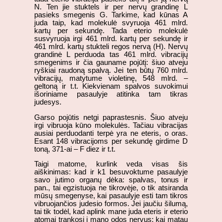
N. Ten jie stuktels ir per nervų grandinę L
pasieks smegenis G. Tarkime, kad kūnas A
juda taip, kad molekulė svyruoja 461 mlrd.
kartų per sekundę. Tada eterio molekulė
susvyruoja irgi 461 mlrd. kartų per sekundę ir
461 mlrd. kartų stukteli regos nervą (H). Nervų
grandinė L perduoda tas 461 mlrd. vibracijų
smegenims ir čia gauname pojūtį: šiuo atveju
ryškiai raudoną spalvą. Jei ten būtų 760 mlrd.
vibracijų, matytume violetinę, 548 mlrd. –
geltoną ir t.t. Kiekvienam spalvos suvokimui
išoriniame pasaulyje atitinka tam tikras
judesys.
Garso pojūtis netgi paprastesnis. Šiuo atveju
irgi vibruoja kūno molekulės. Tačiau vibracijas
ausiai perduodanti terpė yra ne eteris, o oras.
Esant 148 vibracijoms per sekundę girdime D
toną, 371-ai – F diez ir t.t.
Taigi matome, kurlink veda visas šis
aiškinimas: kad ir k1 besuvoktume pasaulyje
savo jutimo organų dėka: spalvas, tonus ir
pan., tai egzistuoja ne tikrovėje, o tik atsiranda
mūsų smegenyse, kai pasaulyje esti tam tikros
vibruojančios judesio formos. Jei jaučiu šilumą,
tai tik todėl, kad aplink mane juda eteris ir eterio
atomai trankosi į mano odos nervus; kai matau