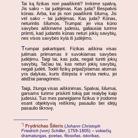
Tai ką fizikas nori paaiškinti? Imkime spalvą.
Jis sako – tai judėjimas. Kas juda? Bespalvis
kūnas. Arba, kai jis nori paaiškinti šilumą. Jis
vėl sako – tai judėjimas. Kas juda? Kūnas,
neturintis šilumos. Trumpai: jei visa kūno
savybes aiškiname judesiu, galiausiai turime
priimti, kad judantis kūnas neturi jokių savybių,
nes visos savybės kyla iš judėjimo.
T
rumpai pakartojant. Fizikas aiškina visas
jutimais priimamas ir suvokiamas savybes
judėjimu. Taigi tai, kas juda, negali turėti jokių
savybių. Tačiau tai, kas neturi jokių savybių,
negali judėti. Todėl fizikų pripažįstamas atomas
yra dalykas, kuris ištirpsta ir virsta nieku, jei
atidžiai panagrinėsi.
Taigi, žlunga visas aiškinimas. Spalvai, šilumai,
garsams turime priskirti tokią pat realybę kaip
judesiui. Tuo mes paneigiame fizikus ir įrodome
esant objektyvią reiškinių pasaulio bei idėjų
pasaulio tikrovę.
*)
Frydrichas Šileris
(
Johann Christoph
Friedrich (von) Schiller
, 1759-1805) – vokiečių
dramaturgas, poetas, filosofas, istorikas,