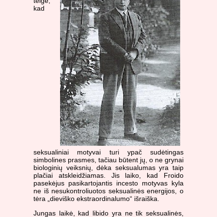
teigė,
kad
seksualiniai motyvai turi ypač sudėtingas
simbolines prasmes, tačiau būtent jų, o ne grynai
biologinių veiksnių, dėka seksualumas yra taip
plačiai atskleidžiamas. Jis laiko, kad Froido
pasekėjus pasikartojantis incesto motyvas kyla
ne iš nesukontroliuotos seksualinės energijos, o
tėra „dieviško ekstraordinalumo“ išraiška.
Jungas laikė, kad libido yra ne tik seksualinės,