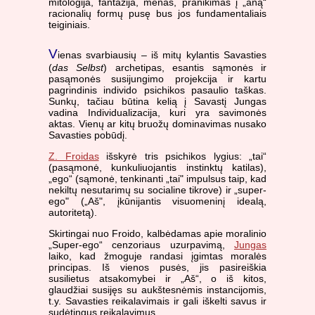
mitologija, fantazija, menas, pranikimas į „aną“
racionalių formų pusę bus jos fundamentaliais
teiginiais.
V
ienas svarbiausių – iš mitų kylantis Savasties
(
das Selbst
) archetipas, esantis sąmonės ir
pasąmonės susijungimo projekcija ir kartu
pagrindinis individo psichikos pasaulio taškas.
Sunkų, tačiau būtina kelią į Savastį Jungas
vadina Individualizacija, kuri yra savimonės
aktas. Vienų ar kitų bruožų dominavimas nusako
Savasties pobūdį.
Z. Froidas
išskyrė tris psichikos lygius: „tai“
(pasąmonė, kunkuliuojantis instinktų katilas),
„ego“ (sąmonė, tenkinanti „tai" impulsus taip, kad
nekiltų nesutarimų su socialine tikrove) ir „super-
ego" („Aš", įkūnijantis visuomeninį idealą,
autoritetą).
Skirtingai nuo Froido, kalbėdamas apie moralinio
„Super-ego“ cenzoriaus uzurpavimą,
Jungas
laiko, kad žmoguje randasi įgimtas moralės
principas. Iš vienos pusės, jis pasireiškia
susilietus atsakomybei ir „Aš“, o iš kitos,
glaudžiai susijęs su aukštesnėmis instancijomis,
t.y. Savasties reikalavimais ir gali iškelti savus ir
sudėtingus reikalavimus.