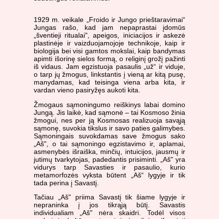
1929 m. veikale „Froido ir Jungo prieštaravimai“
Jungas rašo, kad jam nepaprastai įdomūs
„šventieji ritualai", apeigos, iniciacijos ir askezė
plastinėje ir vaizduojamojoje technikoje, kaip ir
biologija bei visi gamtos mokslai, kaip bandymas
apimti išorinę sielos formą, o religinį grožį pažinti
iš vidaus. Jam egzistuoja pasaulis „už“ ir viduje,
o tarp jų žmogus, linkstantis į vieną ar kitą pusę,
manydamas, kad teisinga viena arba kita, ir
vardan vieno pasiryžęs aukoti kita.
Žmogaus sąmoningumo reiškinys labai domino
Jungą. Jis laikė, kad sąmonė – tai Kosmoso žinia
žmogui, nes per ją Kosmosas realizuoja savąją
sąmonę, suvokia tikslus ir savo paties galimybes.
Sąmoningais suvokdamas save žmogus sako
„Aš", o tai sąmoningo egzistavimo ir, aplamai,
asmenybės išraiška, minčių, intuicijos, jausmų ir
jutimų tvarkytojas, padedantis prisiminti. „Aš" yra
vidurys tarp Savasties ir pasaulio, kurio
metamorfozės vyksta būtent „Aš“ lygyje ir tik
tada perina į Savastį.
Tačiau „Aš" priima Savastį tik šiame lygyje ir
nepraninka į jos tikrąją būtį. Savastis
individualiam „Aš" nėra skaidri. Todėl visos