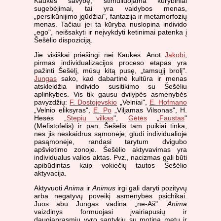
Kaukės savybę, stimuliuojama kūrybiniai
sugebėjimai, tai yra vaidybos menas,
„persikūnijimo įgūdžiai", fantazija ir metamorfozių
menas. Tačiau jei ta kūryba nuslopina individo
„ego", neišsakyti ir neįvykdyti ketinimai patenka į
Šešėlio dispoziciją.
Jie visiškai priešingi nei Kaukės. Anot
Jakobi
,
pirmas individualizacijos proceso etapas yra
pažinti Šešėlį, mūsų kitą pusę, „tamsųjį brolį".
Jungas
sako, kad dabartinė kultūra ir menas
atskleidžia individo susitikimo su Šešėliu
aplinkybes. Vis tik gausu dvilypės asmenybės
pavyzdžių:
F. Dostojevskio
„Velniai",
E. Hofmano
„Velnio eliksyras",
E. Po
„Viljamas Vilsonas", H.
Hesės „
Stepių vilkas
",
Gėtės
„
Faustas
"
(Mefistofelis) ir pan. Šešėlis tam puikiai tinka,
nes jis neskaidrus sąmonėje, glūdi individualioje
pasąmonėje, randasi tarytum dvigubo
apšvietimo zonoje. Šešėlio aktyvavimas yra
individualus valios aktas. Pvz., nacizmas gali būti
apibūdintas kaip vokiečių tautos Šešėlio
aktyvacija.
Aktyvuoti
Anima
ir
Animus
irgi gali daryti pozityvų
arba negatyvų poveikį asmenybės psichikai.
Juos abu Jungas vadina „ne-Aš".
Anima
vaizdinys formuojasi įvairiapusių ir
daugiaprasmių vyro santykių su motina metu ir