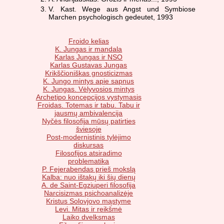
V. Kast. Wege aus Angst und Symbiose
Marchen psychologisch gedeutet, 1993
Froido kelias
K. Jungas ir mandala
Karlas Jungas ir NSO
Karlas Gustavas Jungas
Krikščioniškas gnosticizmas
K. Jungo mintys apie sapnus
K. Jungas. Vėlyvosios mintys
Archetipo koncepcijos vystymasis
Froidas. Totemas ir tabu. Tabu ir
jausmų ambivalencija
Nyčės filosofija mūsų patirties
šviesoje
Post-modernistinis tylėjimo
diskursas
Filosofijos atsiradimo
problematika
P. Fejerabendas prieš mokslą
Kalba: nuo ištakų iki šių dienų
A. de Saint-Egziuperi filosofija
Narcisizmas psichoanalizėje
Kristus Solovjovo mąstyme
Levi. Mitas ir reikšmė
Laiko dvelksmas