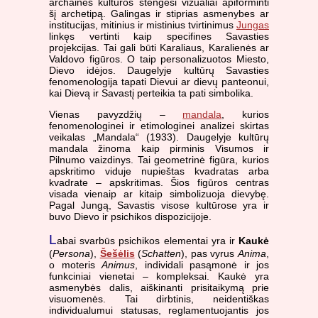
archainės kultūros stengėsi vizualiai apiforminti
šį archetipą. Galingas ir stiprias asmenybes ar
institucijas, mitinius ir mistinius tvirtinimus
Jungas
linkęs vertinti kaip specifines Savasties
projekcijas. Tai gali būti Karaliaus, Karalienės ar
Valdovo figūros. O taip personalizuotos Miesto,
Dievo idėjos. Daugelyje kultūrų Savasties
fenomenologija tapati Dievui ar dievų panteonui,
kai Dievą ir Savastį perteikia ta pati simbolika.
Vienas pavyzdžių –
mandala
, kurios
fenomenologinei ir etimologinei analizei skirtas
veikalas „Mandala“ (1933). Daugelyje kultūrų
mandala žinoma kaip pirminis Visumos ir
Pilnumo vaizdinys. Tai geometrinė figūra, kurios
apskritimo viduje nupieštas kvadratas arba
kvadrate – apskritimas. Šios figūros centras
visada vienaip ar kitaip simbolizuoja dievybę.
Pagal Jungą, Savastis visose kultūrose yra ir
buvo Dievo ir psichikos dispozicijoje.
L
abai svarbūs psichikos elementai yra ir
Kaukė
(
Persona
),
Šešėlis
(
Schatten
), pas vyrus
Anima
,
o moteris
Animus
, individali pasąmonė ir jos
funkciniai vienetai – kompleksai. Kaukė yra
asmenybės dalis, aiškinanti prisitaikymą prie
visuomenės. Tai dirbtinis, neidentiškas
individualumui statusas, reglamentuojantis jos