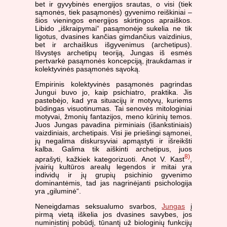
bet ir gyvybinės energijos srautas, o visi (tiek
sąmonės, tiek pasąmonės) gyvenimo reiškiniai –
šios vieningos energijos skirtingos apraiškos.
Libido „iškraipymai“ pasąmonėje sukelia ne tik
ligotus, dvasines kančias gimdančius vaizdinius,
bet ir archaiškus išgyvenimus (archetipus).
Išvystęs archetipų teoriją, Jungas iš esmės
pertvarkė pasąmonės koncepciją, įtraukdamas ir
kolektyvinės pasąmonės sąvoką.
Empirinis kolektyvinės pasąmonės pagrindas
Jungui buvo jo, kaip psichiatro, praktika. Jis
pastebėjo, kad yra situacijų ir motyvų, kuriems
būdingas visuotinumas. Tai senovės mitologiniai
motyvai, žmonių fantazijos, meno kūrinių temos.
Juos Jungas pavadina pirminiais (išankstiniais)
vaizdiniais, archetipais. Visi jie priešingi sąmonei,
jų negalima diskursyviai apmąstyti ir išreikšti
kalba. Galima tik aiškinti archetipus, juos
8)
aprašyti, kažkiek kategorizuoti. Anot V. Kast
,
įvairių kultūros arealų legendos ir mitai yra
individų ir jų grupių psichinio gyvenimo
dominantėmis, tad jas nagrinėjanti psichologija
yra „giluminė“.
Neneigdamas seksualumo svarbos,
Jungas
į
pirmą vietą iškelia jos dvasines savybes, jos
nuministinį pobūdį, tūnantį už biologinių funkcijų