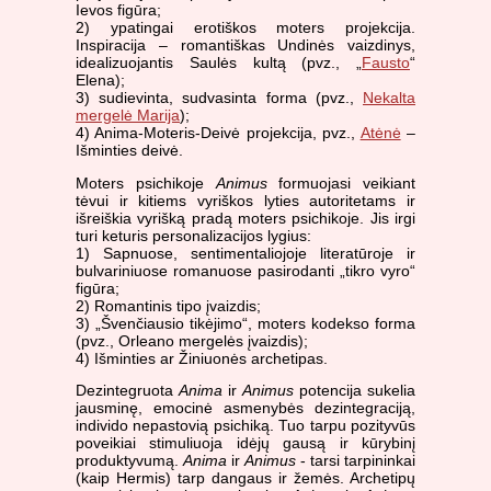
Ievos figūra;
2) ypatingai erotiškos moters projekcija.
Inspiracija – romantiškas Undinės vaizdinys,
idealizuojantis Saulės kultą (pvz., „
Fausto
“
Elena);
3) sudievinta, sudvasinta forma (pvz.,
Nekalta
mergelė Marija
);
4) Anima-Moteris-Deivė projekcija, pvz.,
Atėnė
–
Išminties deivė.
Moters psichikoje
Animus
formuojasi veikiant
tėvui ir kitiems vyriškos lyties autoritetams ir
išreiškia vyrišką pradą moters psichikoje. Jis irgi
turi keturis personalizacijos lygius:
1) Sapnuose, sentimentaliojoje literatūroje ir
bulvariniuose romanuose pasirodanti „tikro vyro“
figūra;
2) Romantinis tipo įvaizdis;
3) „Švenčiausio tikėjimo“, moters kodekso forma
(pvz., Orleano mergelės įvaizdis);
4) Išminties ar Žiniuonės archetipas.
Dezintegruota
Anima
ir
Animus
potencija sukelia
jausminę, emocinė asmenybės dezintegraciją,
individo nepastovią psichiką. Tuo tarpu pozityvūs
poveikiai stimuliuoja idėjų gausą ir kūrybinį
produktyvumą.
Anima
ir
Animus
- tarsi tarpininkai
(kaip Hermis) tarp dangaus ir žemės. Archetipų