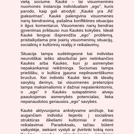
vietą sociume. Kaukė – tai visuomeninės
nuomonės instancija individualiam „ego", kuris
parodo, kaip gali atrodyti: „Kaukė yra ‚Aš'
įpakavimas". Kaukė palengvina visuomenės
narių bendravimą, pašalina konfliktines situacijas
ir ilgus komentarus. Visuomenės narių bendras
gyvenimas priklauso nuo Kaukės kokybės. Ideali
Kaukė lengvai išsprendžia „ego" problemą,
prisitaikydama prie įvairių visuomeninių situacijų,
socialinių ir kultūrinių realijų ir reikalavimų.
Situacija tampa sudėtingesnė kai individas
neurotiškai ieško absoliučiai jam netinkančios
Kaukės arba Kaukės, kuri jo asmenybei
nepakankamai reikšminga. Sociumas tampa
priešišku, o kultūra įgauna nepilnavertiškumo
bruožus. Kei individo Kaukė tėra tik idealių
savybių derinys, tai visuomenės pretenzijos
tampa maksimaliomis ir dažnai nepatenkintomis,
o „ego" ir Kaukės sutapatinimo atveju
paaukojamas asmenybės potencialas, lieka
nepanaudotos geriausios „ego" savybės.
Kaukė aktyvuojama ankstyvame amžiuje, kai
augančiam individui liejantis į socialines
struktūras iškeliami kultūriniai ir etiniai
reikalavimai. Paradoksalu, tačiau būtent
vaikystėje, siekiant vystyti ar įtvirtinki kokią nors