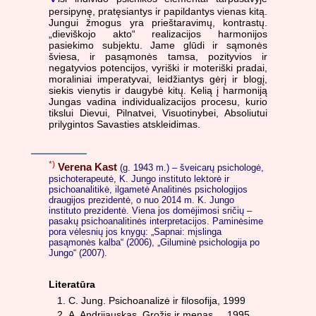
persipynę, pratęsiantys ir papildantys vienas kitą.
Jungui žmogus yra prieštaravimų, kontrastų.
„dieviškojo akto“ realizacijos harmonijos
pasiekimo subjektu. Jame glūdi ir sąmonės
šviesa, ir pasąmonės tamsa, pozityvios ir
negatyvios potencijos, vyriški ir moteriški pradai,
moraliniai imperatyvai, leidžiantys gėrį ir blogį,
siekis vienytis ir daugybė kitų. Kelią į harmoniją
Jungas vadina individualizacijos procesu, kurio
tikslui Dievui, Pilnatvei, Visuotinybei, Absoliutui
prilygintos Savasties atskleidimas.
*)
Verena Kast
(g. 1943 m.) – šveicarų psichologė,
psichoterapeutė, K. Jungo instituto lektorė ir
psichoanalitikė, ilgametė Analitinės psichologijos
draugijos prezidentė, o nuo 2014 m. K. Jungo
instituto prezidentė. Viena jos domėjimosi sričių –
pasakų psichoanalitinės interpretacijos. Paminėsime
pora vėlesnių jos knygų: „Sapnai: mįslinga
pasąmonės kalba“ (2006), „Giluminė psichologija po
Jungo“ (2007).
Literatūra
C. Jung. Psichoanalizė ir filosofija, 1999
A. Andrijauskas. Grožis ir menas..., 1995