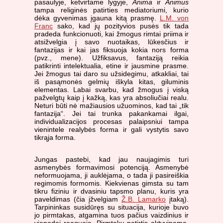
pasaulyje, ketvirtame lygyje,
Anima
ir
Animus
tampa religinės patirties mediatoriumi, kurio
dėka gyvenimas įgauna kitą prasmę.
L.M. von
Franc
sako, kad jų pozityvios pusės tik tada
pradeda funkcionuoti, kai žmogus rimtai priima ir
atsižvelgia į savo nuotaikas, lūkesčius ir
fantazijas ir kai jas fiksuoja kokia nors forma
(pvz., mene). Užfiksavus, fantaziją reikia
patikrinti intelektualia, etine ir jausmine prasme.
Jei žmogus tai daro su užsidegimu, atkakliai, tai
iš pasąmonės gelmių iškyla kitas, giluminis
elementas. Labai svarbu, kad žmogus į viską
pažvelgtų kaip į kažką, kas yra absoliučiai realu.
Neturi būti nė mažiausios užuominos, kad tai „tik
fantazija“. Jei tai trunka pakankamai ilgai,
individualizacijos procesas palaipsniui tampa
vienintele realybės forma ir gali vystytis savo
tikrąja forma.
Jungas pastebi, kad jau naujagimis turi
asmenybės formavimosi potenciją. Asmenybė
neformuojama, ji auklėjama, o tada ji pasireiškia
regimomis formomis. Kiekvienas gimsta su tam
tikru fiziniu ir dvasiniu tapsmo planu, kuris yra
paveldimas (čia įžvelgiam
Ž.B. Lamarko
įtaką).
Tarpininkas susidūręs su situacija, kurioje buvo
jo pirmtakas, atgamina tuos pačius vaizdinius ir