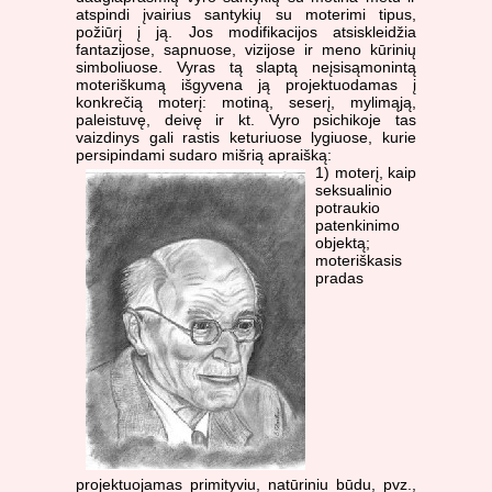
atspindi įvairius santykių su moterimi tipus,
požiūrį į ją. Jos modifikacijos atsiskleidžia
fantazijose, sapnuose, vizijose ir meno kūrinių
simboliuose. Vyras tą slaptą neįsisąmonintą
moteriškumą išgyvena ją projektuodamas į
konkrečią moterį: motiną, seserį, mylimąją,
paleistuvę, deivę ir kt. Vyro psichikoje tas
vaizdinys gali rastis keturiuose lygiuose, kurie
persipindami sudaro mišrią
apraišką:
1) moterį, kaip
seksualinio
potraukio
patenkinimo
objektą;
moteriškasis
pradas
projektuojamas primityviu, natūriniu būdu, pvz.,