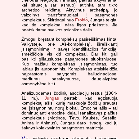
vienodai reaguoja. Pirmtakų patirtis aktyvinama,
kai situacija (ar asmuo) atitinka tam tikro
archetipo reikšmę. Aktyvinus archetipą, jo
vaizdinys transformuojasi į pasąmonės
kompleksus. Skirtingai nuo
Froido
, Jungas teigia,
kad tie kompleksai nėra ligos priežastis. Jie
neatskiriama sveikos psichikos dalis.
Žmogui bręstant kompleksų pasireiškimas kinta.
Vaikystėje, prie „Aš-kompleksą“, išreiškiantį
įsisąmoninimą ir savęs identifikacijos funkciją,
šmėkščioja vis kiti kompleksai. Dar kiti gali
pasilikti giliausiuose pasąmonės sluoksniuose.
Kuo mažiau kompleksas įsisąmonintas, tuo
labiau jis autonominis. Kompleksas atsiskleidžia
neįprastomis sąlygomis: haliucinacijose,
mediumų pasakymuose, daugialypėse
asmenybėse ir t.t.
Analizuodamas žodinių asociacijų testus (1904-
11 m.),
Jungas
pastebi, kad egzistuoja
kompleksų ašis, kurią maskuoja žodžių srautas
bei įsisąmonintų norų blokai. Emocinė ašis – tai
dominuojanti emocinė idėja. Išanalizavęs plačius
kompleksus (Motinos, Tėvo, Kaukės, Šešėlio,
Anima ir Animus), Jungas daro išvadą, kad jų
šaknys kolektyvinės pasąmonės matricoje.
V
isi individo psichikos elementai tarpusavyje