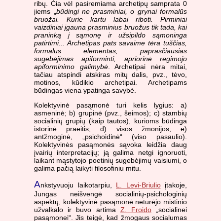
ribų. Čia vėl pasiremiama archetipų samprata 0
jiems „
būdingi ne prasminiai, o grynai formalūs
bruožai. Kurie kartu labai riboti. Pirminiai
vaizdiniai įgauna prasminius bruožus tik tada, kai
praninką į sąmonę ir užsipildo sąmoninga
patirtimi... Archetipas pats savaime tėra tuščias,
formalus elementas, paprasčiausias
sugebėjimas apiforminti, apriorinė regimojo
apiforminimo galimybė
. Archetipai nėra mitai,
tačiau atspindi atskiras mitų dalis, pvz., tėvo,
motinos, kūdikio archetipai. Archetipams
būdingas viena ypatinga savybė.
Kolektyvinė pasąmonė turi kelis lygius: a)
asmeninė; b) grupinė (pvz., šeimos); c) stambių
socialinių grupių (kaip tautos), kurioms būdinga
istorinė praeitis; d) visos žmonijos; e)
antžmoginė, „psichoidinė“ (viso pasaulio).
Kolektyvinės pasąmonės sąvoka leidžia daug
įvairių interpretacijų; ją galima netgi ignoruoti,
laikant mąstytojo poetinių sugebėjimų vaisiumi, o
galima pačią laikyti filosofiniu mitu.
A
nkstyvuoju laikotarpiu,
L. Levi-Briulio
įtakoje,
Jungas neišvengė socialinių-psichologinių
aspektų, kolektyvinė pasąmonė neturėjo mistinio
užvalkalo ir buvo artima
Z. Froido
„socialinei
pasąmonei“. Jis teigė, kad žmogaus socialumas