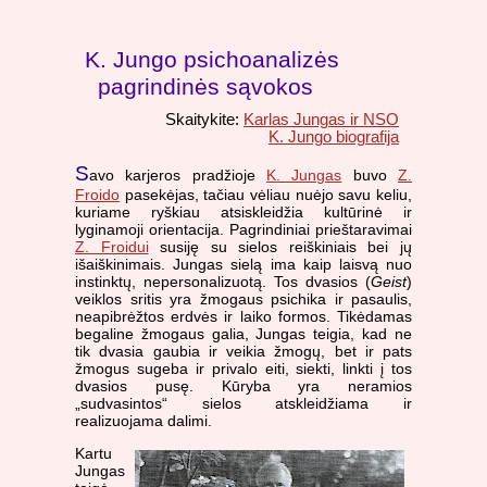
K. Jungo psichoanalizės
pagrindinės sąvokos
Skaitykite:
Karlas Jungas ir NSO
K. Jungo biografija
S
avo karjeros pradžioje
K. Jungas
buvo
Z.
Froido
pasekėjas, tačiau vėliau nuėjo savu keliu,
kuriame ryškiau atsiskleidžia kultūrinė ir
lyginamoji orientacija. Pagrindiniai prieštaravimai
Z. Froidui
susiję su sielos reiškiniais bei jų
išaiškinimais. Jungas sielą ima kaip laisvą nuo
instinktų, nepersonalizuotą. Tos dvasios (
Geist
)
veiklos sritis yra žmogaus psichika ir pasaulis,
neapibrėžtos erdvės ir laiko formos. Tikėdamas
begaline žmogaus galia, Jungas teigia, kad ne
tik dvasia gaubia ir veikia žmogų, bet ir pats
žmogus sugeba ir privalo eiti, siekti, linkti į tos
dvasios pusę. Kūryba yra neramios
„sudvasintos“ sielos atskleidžiama ir
realizuojama dalimi.
Kartu
Jungas