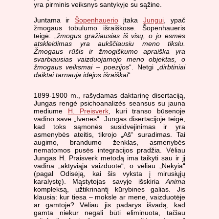
yra pirminis veiksnys santykyje su sąžine.
Juntama ir
Šopenhauerio
įtaka
Jungui
, ypač
žmogaus tobulumo išraiškose. Šopenhaueris
teigė: „
žmogus gražiausias iš visų, o jo esmės
atskleidimas yra aukščiausiu meno tikslu.
Žmogaus rūšis ir žmogiškumo apraiška yra
svarbiausias vaizduojamojo meno objektas, o
žmogaus veiksmai – poezijos
“. Netgi „
dirbtiniai
daiktai tarnauja idėjos išraiškai
“.
1899-1900 m., rašydamas daktarinę disertaciją,
Jungas rengė psichoanalizės seansus su jauna
mediume
H. Preisverk
, kuri transo būsenoje
vadino save „Ivenes“. Jungas disertacijoje teigė,
kad toks sąmonės susidvejinimas ir yra
asmenybės ateitis, tikrojo „Aš“ suradimas. Tai
augimo, brandumo ženklas, asmenybės
nematomos pusės integracijos pradžia. Vėliau
Jungas H. Praisverk metodą ima taikyti sau ir jį
vadina „aktyviąja vaizduote“, o vėliau „Nekyia“
(pagal Odisėją, kai šis vyksta į mirusiųjų
karalystę). Mąstytojas savyje išskiria
Anima
kompleksą, užtikrinantį kūrybines galias. Jis
klausia: kur tiesa – moksle ar mene, vaizduotėje
ar gamtoje? Vėliau jis padarys išvadą, kad
gamta niekur negali būti eliminuota, tačiau