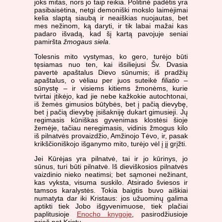
joks mitas, nors jo taip reikia. Politinė padėtis yra
pasibaisėtina, netgi demoniški mokslo laimėjimai
kelia slaptą siaubą ir neaiškias nuojautas, bet
mes nežinom, ką daryti, ir tik labai mažai kas
padaro išvadą, kad šį kartą pavojuje seniai
pamiršta
žmogaus siela
.
Tolesnis mito vystymas, ko gero, turėjo būti
tęsiamas nuo ten, kai išsiliejusi Šv. Dvasia
pavertė apaštalus Dievo sūnumis; iš pradžių
apaštalus, o vėliau per juos suteikė
filiatio
–
sūnystę – ir visiems kitiems žmonėms, kurie
tvirtai įtikėjo, kad jie nebe kažkokie autochtonai,
iš žemės gimusios būtybės, bet į pačią dievybę,
bet į pačią dievybę įsišakniję dukart gimusieji. Jų
regimasis kūniškas gyvenimas klostėsi šioje
žemėje, tačiau neregimasis, vidinis žmogus kilo
iš pilnatvės provaizdžio, Amžinojo Tėvo, ir, pasak
krikščioniškojo išganymo mito, turėjo vėl į jį grįžti.
Jei Kūrėjas yra pilnatvė, tai ir jo kūrinys, jo
sūnus, turi būti pilnatvė. Iš dieviškosios pilnatvės
vaizdinio nieko neatimsi; bet sąmonei nežinant,
kas vyksta, visuma suskilo. Atsirado šviesos ir
tamsos karalystės. Tokia baigtis buvo aiškiai
numatyta dar iki Kristaus: jos užuominų galima
aptikti tiek Jobo išgyvenimuose, tiek plačiai
paplitusioje
Enocho knygoje
, pasirodžiusioje