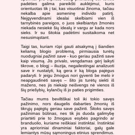
padėties galima pareikšti auklėjimui, kuris
orientuotas tik į tai, kas visuotinai žinoma, tačiau
nekalba apie asmeninę individo patirtį.
Neįgyvendinami idealai skelbiami vien iš
tarnybinės pareigos, o juos skelbiantys žmonės
niekada nesiekė šių idealų ir vargu ar kada nors
sieks. Ir su šitokia padėtimi susitaikoma net
nesusimąstant.
Taigi tas, kuriam rūpi gauti atsakymą į šiandien
keliamą blogio problemą, pirmiausia turėtų
nuodugniai
pažinti save
- kuo geriau pažinti save
kaip visumą. Jis privalo, vengdamas gėrį laikyti
tikrove, o blogį – iliuzija, negailestingai analizuoti
save ir nustatyti, ką gera ir ką bloga pajėgus
padaryti. Ir jeigu žmogus nori gyventi be melo ir
neapgaudinėti savęs – šito jis turėtų siekti iš
mažens, nes jis niekaip neišvengs nė vienos iš
šių priešybių, kylančių iš jo paties prigimties.
Tačiau mums beviltiškai toli iki tokio savęs
pažinimo, nors daugelis dabarties žmonių iš
tikrųjų pajėgtų geriau save pažinti. Šitoks savęs
pažinimas būtinas, nes tik jis duoda galimybę
priartėti prie to žmogaus esybės pagrindo ar
branduolio, kuriame reiškiasi instinktai. Instinktai
yra aprioriniai dinaminiai faktoriai, galų gale
lemiantys mūsų sąmoningus etinius sprendimus.