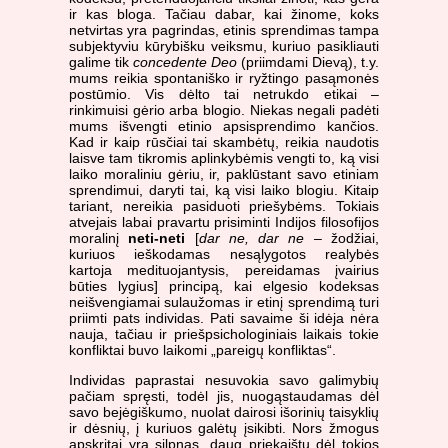
ir kas bloga. Tačiau dabar, kai žinome, koks
netvirtas yra pagrindas, etinis sprendimas tampa
subjektyviu kūrybišku veiksmu, kuriuo pasikliauti
galime tik
concedente Deo
(priimdami Dievą), t.y.
mums reikia spontaniško ir ryžtingo pasąmonės
postūmio. Vis dėlto tai netrukdo etikai –
rinkimuisi gėrio arba blogio. Niekas negali padėti
mums išvengti etinio apsisprendimo kančios.
Kad ir kaip rūsčiai tai skambėtų, reikia naudotis
laisve tam tikromis aplinkybėmis vengti to, ką visi
laiko moraliniu gėriu, ir, paklūstant savo etiniam
sprendimui, daryti tai, ką visi laiko blogiu. Kitaip
tariant, nereikia pasiduoti priešybėms. Tokiais
atvejais labai pravartu prisiminti Indijos filosofijos
moralinį
neti-neti
[
dar ne, dar ne
– žodžiai,
kuriuos ieškodamas nesąlygotos realybės
kartoja medituojantysis, pereidamas įvairius
būties lygius] principą, kai elgesio kodeksas
neišvengiamai sulaužomas ir etinį sprendimą turi
priimti pats individas. Pati savaime ši idėja nėra
nauja, tačiau ir priešpsichologiniais laikais tokie
konfliktai buvo laikomi „pareigų konfliktas“.
Individas paprastai nesuvokia savo galimybių
pačiam spręsti, todėl jis, nuogąstaudamas dėl
savo bejėgiškumo, nuolat dairosi išorinių taisyklių
ir dėsnių, į kuriuos galėtų įsikibti. Nors žmogus
apskritai yra silpnas, daug priekaištų dėl tokios