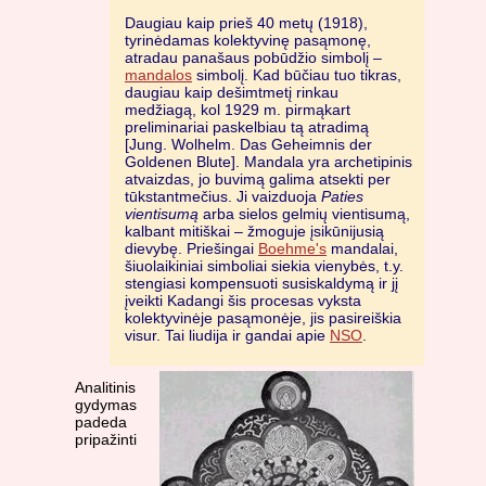
Daugiau kaip prieš 40 metų (1918),
tyrinėdamas kolektyvinę pasąmonę,
atradau panašaus pobūdžio simbolį –
mandalos
simbolį. Kad būčiau tuo tikras,
daugiau kaip dešimtmetį rinkau
medžiagą, kol 1929 m. pirmąkart
preliminariai paskelbiau tą atradimą
[Jung. Wolhelm. Das Geheimnis der
Goldenen Blute]. Mandala yra archetipinis
atvaizdas, jo buvimą galima atsekti per
tūkstantmečius. Ji vaizduoja
Paties
vientisumą
arba sielos gelmių vientisumą,
kalbant mitiškai – žmoguje įsikūnijusią
dievybę. Priešingai
Boehme's
mandalai,
šiuolaikiniai simboliai siekia vienybės, t.y.
stengiasi kompensuoti susiskaldymą ir jį
įveikti Kadangi šis procesas vyksta
kolektyvinėje pasąmonėje, jis pasireiškia
visur. Tai liudija ir gandai apie
NSO
.
Analitinis
gydymas
padeda
pripažinti