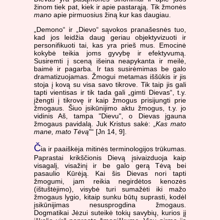
žinom tiek pat, kiek ir apie pastarąją. Tik žmonės
mano
apie pirmuosius žiną kur kas daugiau.
„Demono“ ir „Dievo“ sąvokos pranašesnės tuo,
kad jos leidžia daug geriau objektyvizuoti ir
personifikuoti tai, kas yra prieš mus. Emocinė
kokybė teikia joms gyvybę ir efektyvumą.
Susiremti į sceną išeina neapykanta ir meilė,
baimė ir pagarba. Ir tas susirėmimas be galo
dramatizuojamas. Žmogui metamas iššūkis ir jis
stoja į kovą su visa savo tikrove. Tik taip jis gali
tapti vientisas ir tik tada gali „gimti Dievas“, t.y.
įžengti į tikrovę ir kaip žmogus prisijungti prie
žmogaus. Šiuo įsikūnijimo aktu žmogus, t.y. jo
vidinis Aš, tampa "Dievu", o Dievas įgauna
žmogaus pavidalą. Juk Kristus sakė: „
Kas mato
mane, mato Tėvą
"“ [Jn 14, 9].
Č
ia ir paaiškėja mitinės terminologijos trūkumas.
Paprastai krikščionis Dievą įsivaizduoja kaip
visagalį, visažinį ir be galo gerą Tėvą bei
pasaulio Kūrėją. Kai šis Dievas nori tapti
žmogumi, jam reikia negirdėtos kenozės
(ištuštėjimo), visybė turi sumažėti iki mažo
žmogaus lygio, kitaip sunku būtų suprasti, kodėl
įsikūnijimas nesusprogdina žmogaus.
Dogmatikai Jėzui suteikė tokių savybių, kurios jį