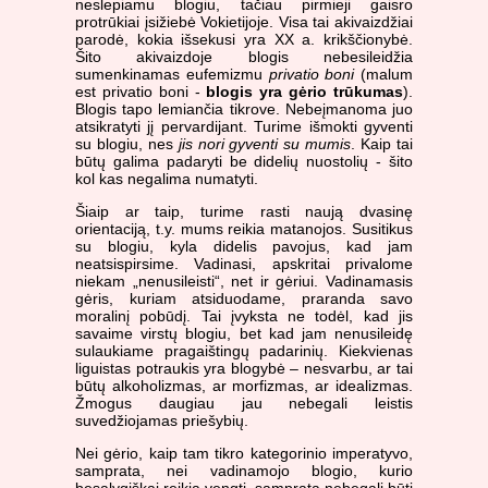
neslepiamu blogiu, tačiau pirmieji gaisro
protrūkiai įsižiebė Vokietijoje. Visa tai akivaizdžiai
parodė, kokia išsekusi yra XX a. krikščionybė.
Šito akivaizdoje blogis nebesileidžia
sumenkinamas eufemizmu
privatio boni
(malum
est privatio boni -
blogis yra gėrio trūkumas
).
Blogis tapo lemiančia tikrove. Nebeįmanoma juo
atsikratyti jį pervardijant. Turime išmokti gyventi
su blogiu, nes
jis nori gyventi su mumis
. Kaip tai
būtų galima padaryti be didelių nuostolių - šito
kol kas negalima numatyti.
Šiaip ar taip, turime rasti naują dvasinę
orientaciją, t.y. mums reikia matanojos. Susitikus
su blogiu, kyla didelis pavojus, kad jam
neatsispirsime. Vadinasi, apskritai privalome
niekam „nenusileisti“, net ir gėriui. Vadinamasis
gėris, kuriam atsiduodame, praranda savo
moralinį pobūdį. Tai įvyksta ne todėl, kad jis
savaime virstų blogiu, bet kad jam nenusileidę
sulaukiame pragaištingų padarinių. Kiekvienas
liguistas potraukis yra blogybė – nesvarbu, ar tai
būtų alkoholizmas, ar morfizmas, ar idealizmas.
Žmogus daugiau jau nebegali leistis
suvedžiojamas priešybių.
Nei gėrio, kaip tam tikro kategorinio imperatyvo,
samprata, nei vadinamojo blogio, kurio