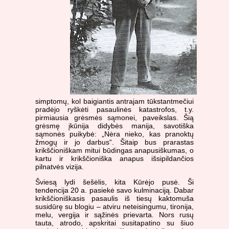
simptomų, kol baigiantis antrajam tūkstantmečiui
pradėjo ryškėti pasaulinės katastrofos, t.y.
pirmiausia grėsmės sąmonei, paveikslas. Šią
grėsmę įkūnija didybės manija, savotiška
sąmonės puikybė: „Nėra nieko, kas pranoktų
žmogų ir jo darbus“. Šitaip bus prarastas
krikščioniškam mitui būdingas anapusiškumas, o
kartu ir krikščioniška anapus išsipildančios
pilnatvės vizija.
Šviesą lydi šešėlis, kita Kūrėjo pusė. Ši
tendencija 20 a. pasiekė savo kulminaciją. Dabar
krikščioniškasis pasaulis iš tiesų kaktomuša
susidūrę su blogiu – atviru neteisingumu, tironija,
melu, vergija ir sąžinės prievarta. Nors rusų
tauta, atrodo, apskritai susitapatino su šiuo