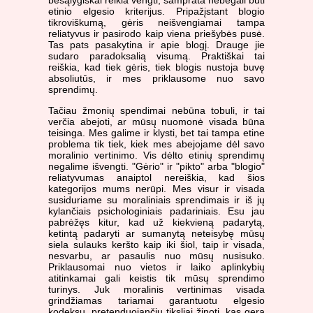
besąlygiškai reikia vengti, samprata nebegali būti
etinio elgesio kriterijus. Pripažįstant blogio
tikroviškumą, gėris neišvengiamai tampa
reliatyvus ir pasirodo kaip viena priešybės pusė.
Tas pats pasakytina ir apie blogį. Drauge jie
sudaro paradoksalią visumą. Praktiškai tai
reiškia, kad tiek gėris, tiek blogis nustoja buvę
absoliutūs, ir mes priklausome nuo savo
sprendimų.
Tačiau žmonių spendimai nebūna tobuli, ir tai
verčia abejoti, ar mūsų nuomonė visada būna
teisinga. Mes galime ir klysti, bet tai tampa etine
problema tik tiek, kiek mes abejojame dėl savo
moralinio vertinimo. Vis dėlto etinių sprendimų
negalime išvengti. "Gėrio" ir "pikto" arba "blogio"
reliatyvumas anaiptol nereiškia, kad šios
kategorijos mums nerūpi. Mes visur ir visada
susiduriame su moraliniais sprendimais ir iš jų
kylančiais psichologiniais padariniais. Esu jau
pabrėžęs kitur, kad už kiekvieną padarytą,
ketintą padaryti ar sumanytą neteisybę mūsų
siela sulauks keršto kaip iki šiol, taip ir visada,
nesvarbu, ar pasaulis nuo mūsų nusisuko.
Priklausomai nuo vietos ir laiko aplinkybių
atitinkamai gali keistis tik mūsų sprendimo
turinys. Juk moralinis vertinimas visada
grindžiamas tariamai garantuotu elgesio
kodeksu, pretenduojančiu tiksliai žinoti, kas gera