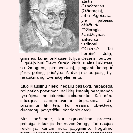
ateitis.
Capricornus
(Ožiaragis),
arba
Aigokeros
,
yra pabaisa
ožiažuvė
[Ožiaragio
žvaidždynas
anksčiau
vadinosi
Ožiažuvė. Tai
herbinė Julijų
giminės, kuriai priklausė Julijus Cezaris, būtybė.
Ji galėjo būti Dievo Kūrėjo, kuris sueina į akistatą
su žmogumi, pirmavaizdis], jungianti kalną ir
jūros gelmę, priešybė iš dviejų suaugusių, t.y.
neatskiriamų, žvėriškų elementų.
Šiuo klausimu nieko negaliu pasakyti, nepadeda
nei paties patyrimas, nei kitų žmonių pasąmonės
tyrinėjimai ar istoriniai dokumentai. Kai nėra
intuicijos, samprotavimai beprasmiai. Jie
prasmingi tik ten, kur esama objektyvių
duomenų, pavyzdžiui, Vandenio atveju.
Mes nežinome, kur sąmonėjimo proceso
pabaiga ir kur jis dar nuves žmogų. Tai naujas
reiškinys, kuriam nėra palyginimo. Negalime