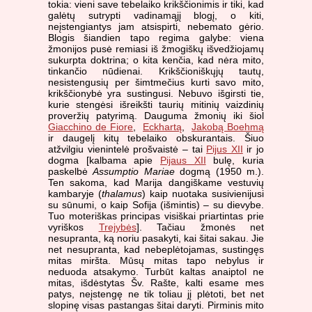
tokia: vieni save tebelaiko krikščionimis ir tiki, kad
galėtų sutrypti vadinamąjį blogį, o kiti,
neįstengiantys jam atsispirti, nebemato gėrio.
Blogis šiandien tapo regima galybe: viena
žmonijos pusė remiasi iš žmogiškų išvedžiojamų
sukurpta doktrina; o kita kenčia, kad nėra mito,
tinkančio nūdienai. Krikščioniškųjų tautų,
nesistengusių per šimtmečius kurti savo mito,
krikščionybė yra sustingusi. Nebuvo išgirsti tie,
kurie stengėsi išreikšti taurių mitinių vaizdinių
proveržių patyrimą. Dauguma žmonių iki šiol
Giacchino de Fiore
,
Eckhartą
,
Jakobą Boehmą
ir daugelį kitų tebelaiko obskurantais. Šiuo
atžvilgiu vienintelė prošvaistė – tai
Pijus XII
ir jo
dogma [kalbama apie
Pijaus XII
bulę, kuria
paskelbė
Assumptio Mariae
dogmą (1950 m.).
Ten sakoma, kad Marija dangiškame vestuvių
kambaryje (
thalamus
) kaip nuotaka susivienijusi
su sūnumi, o kaip Sofija (išmintis) – su dievybe.
Tuo moteriškas principas visiškai priartintas prie
vyriškos
Trejybės
]. Tačiau žmonės net
nesupranta, ką noriu pasakyti, kai šitai sakau. Jie
net nesupranta, kad nebeplėtojamas, sustingęs
mitas miršta. Mūsų mitas tapo nebylus ir
neduoda atsakymo. Turbūt kaltas anaiptol ne
mitas, išdėstytas Šv. Rašte, kalti esame mes
patys, neįstengę ne tik toliau jį plėtoti, bet net
slopinę visas pastangas šitai daryti. Pirminis mito