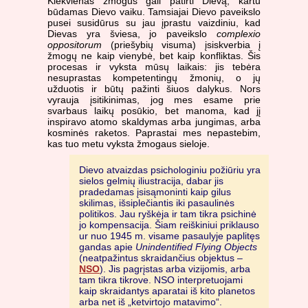
Kiekvienas žmogus gali patirti Dievą, kartu
būdamas Dievo vaiku. Tamsiajai Dievo paveikslo
pusei susidūrus su jau įprastu vaizdiniu, kad
Dievas yra šviesa, jo paveikslo
complexio
oppositorum
(priešybių visuma) įsiskverbia į
žmogų ne kaip vienybė, bet kaip konfliktas. Šis
procesas ir vyksta mūsų laikais: jis tebėra
nesuprastas kompetentingų žmonių, o jų
užduotis ir būtų pažinti šiuos dalykus. Nors
vyrauja įsitikinimas, jog mes esame prie
svarbaus laikų posūkio, bet manoma, kad jį
inspiravo atomo skaldymas arba jungimas, arba
kosminės raketos. Paprastai mes nepastebim,
kas tuo metu vyksta žmogaus sieloje.
Dievo atvaizdas psichologiniu požiūriu yra
sielos gelmių iliustracija, dabar jis
pradedamas įsisąmoninti kaip gilus
skilimas, išsiplečiantis iki pasaulinės
politikos. Jau ryškėja ir tam tikra psichinė
jo kompensacija. Šiam reiškiniui priklauso
ur nuo 1945 m. visame pasaulyje paplitęs
gandas apie
Unindentified Flying Objects
(neatpažintus skraidančius objektus –
NSO
). Jis pagrįstas arba vizijomis, arba
tam tikra tikrove. NSO interpretuojami
kaip skraidantys aparatai iš kito planetos
arba net iš „ketvirtojo matavimo“.