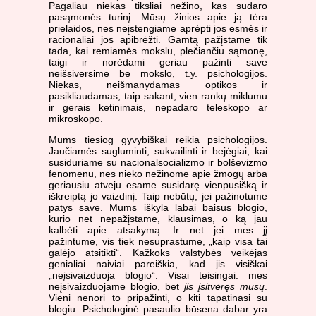
Pagaliau niekas tiksliai nežino, kas sudaro
pasąmonės turinį. Mūsų žinios apie ją tėra
prielaidos, nes neįstengiame aprėpti jos esmės ir
racionaliai jos apibrėžti. Gamtą pažįstame tik
tada, kai remiamės mokslu, plečiančiu sąmonę,
taigi ir norėdami geriau pažinti save
neišsiversime be mokslo, t.y. psichologijos.
Niekas, neišmanydamas optikos ir
pasikliaudamas, taip sakant, vien rankų miklumu
ir gerais ketinimais, nepadaro teleskopo ar
mikroskopo.
Mums tiesiog gyvybiškai reikia psichologijos.
Jaučiamės sugluminti, sukvailinti ir bejėgiai, kai
susiduriame su nacionalsocializmo ir bolševizmo
fenomenu, nes nieko nežinome apie žmogų arba
geriausiu atveju esame susidarę vienpusišką ir
iškreiptą jo vaizdinį. Taip nebūtų, jei pažinotume
patys save. Mums iškyla labai baisus blogio,
kurio net nepažįstame, klausimas, o ką jau
kalbėti apie atsakymą. Ir net jei mes jį
pažintume, vis tiek nesuprastume, „kaip visa tai
galėjo atsitikti“. Kažkoks valstybės veikėjas
genialiai naiviai pareiškia, kad jis visiškai
„neįsivaizduoja blogio“. Visai teisingai: mes
neįsivaizduojame blogio, bet
jis įsitvėręs mūsų
.
Vieni nenori to pripažinti, o kiti tapatinasi su
blogiu. Psichologinė pasaulio būsena dabar yra