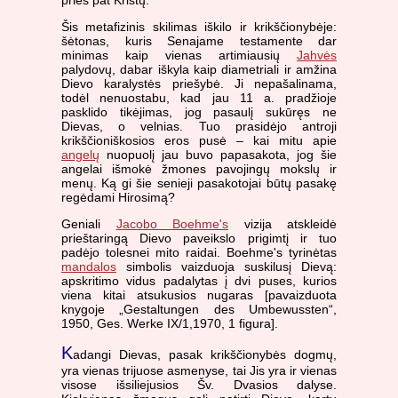
prieš pat Kristų.
Šis metafizinis skilimas iškilo ir krikščionybėje:
šėtonas, kuris Senajame testamente dar
minimas kaip vienas artimiausių
Jahvės
palydovų, dabar iškyla kaip diametriali ir amžina
Dievo karalystės priešybė. Ji nepašalinama,
todėl nenuostabu, kad jau 11 a. pradžioje
pasklido tikėjimas, jog pasaulį sukūręs ne
Dievas, o velnias. Tuo prasidėjo antroji
krikščioniškosios eros pusė – kai mitu apie
angelų
nuopuolį jau buvo papasakota, jog šie
angelai išmokė žmones pavojingų mokslų ir
menų. Ką gi šie senieji pasakotojai būtų pasakę
regėdami Hirosimą?
Geniali
Jacobo Boehme's
vizija atskleidė
prieštaringą Dievo paveikslo prigimtį ir tuo
padėjo tolesnei mito raidai. Boehme's tyrinėtas
mandalos
simbolis vaizduoja suskilusį Dievą:
apskritimo vidus padalytas į dvi puses, kurios
viena kitai atsukusios nugaras [pavaizduota
knygoje „Gestaltungen des Umbewussten“,
1950, Ges. Werke IX/1,1970, 1 figura].
K
adangi Dievas, pasak krikščionybės dogmų,
yra vienas trijuose asmenyse, tai Jis yra ir vienas
visose išsiliejusios Šv. Dvasios dalyse.