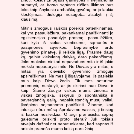
žinoti, kokios žmogaus galimybės ir neįmanoma
numatyti, ar
homo sapiens
rūšies likimas bus
toks kaip išnykusių archaiškų gyvūnų, ar jo laukia
klestėjimas. Biologija nesugeba atsakyti į šį
klausimą.
Mitinis žmogaus raiškos poreikis patenkinamas,
kai yra pasaulėžiūra, pakankamai paaiškinanti jo
egzistencijos pasaulyje prasmę, pasaulėžiūra,
kuri kyla iš sielos vientisumo, sąmonės ir
pasąmonės sąveikos. Beprasmybė ardo
gyvenimo pilnatvę, ji reiškia ligą. Prasmė daug
ką, galbūt kiekvieną dalyką, daro pakenčiamą.
Joks mokslas niekad nepavaduos mito ir iš jokio
mokslo nepadarysi mito. Ne Dievas yra mitas, o
mitas yra dieviško gyvenimo žmoguje
apsireiškimas. Ne mes jį išgalvojame, jis pasiekia
mus kaip Dievo žodis. Tik mes neturime
priemonių nustatyti, ar jis skiriasi nuo Dievo ir
kaip. Šiame Žodyje viskas mums žinoma ir
viskas žmogiška, išskyrus jo spontanišką ir
pavergiančią galią, nepaklūstančią mūsų valiai.
Įkvėpimo neįmanoma paaiškinti. Žinome, kad
intuicija nėra mūsų išprotavimo vaisius, ji tiesiog
iš kažkur nusileidžia. O argi pranašišką sapną
galėtume priskirti proto sferai? Juk tokiais
atvejais dažnai net nenutuokiame, kad sapnas iš
anksto praneša mums kokią nors žinią.