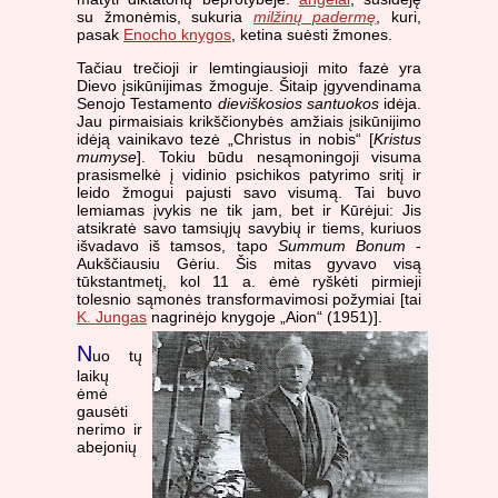
su žmonėmis, sukuria
milžinų padermę
, kuri,
pasak
Enocho knygos
, ketina suėsti žmones.
Tačiau trečioji ir lemtingiausioji mito fazė yra
Dievo įsikūnijimas žmoguje. Šitaip įgyvendinama
Senojo Testamento
dieviškosios santuokos
idėja.
Jau pirmaisiais krikščionybės amžiais įsikūnijimo
idėją vainikavo tezė „Christus in nobis“ [
Kristus
mumyse
]. Tokiu būdu nesąmoningoji visuma
prasismelkė į vidinio psichikos patyrimo sritį ir
leido žmogui pajusti savo visumą. Tai buvo
lemiamas įvykis ne tik jam, bet ir Kūrėjui: Jis
atsikratė savo tamsiųjų savybių ir tiems, kuriuos
išvadavo iš tamsos, tapo
Summum Bonum
-
Aukščiausiu Gėriu. Šis mitas gyvavo visą
tūkstantmetį, kol 11 a. ėmė ryškėti pirmieji
tolesnio sąmonės transformavimosi požymiai [tai
K. Jungas
nagrinėjo knygoje „Aion“ (1951)].
N
uo tų
laikų
ėmė
gausėti
nerimo ir
abejonių