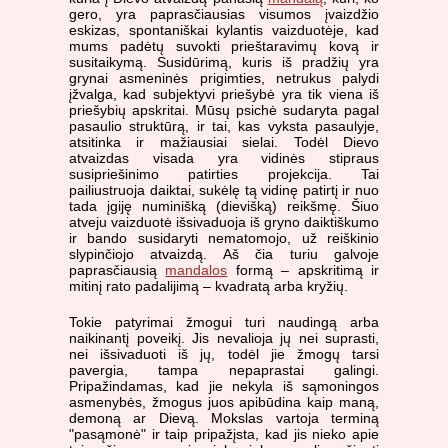
gero, yra paprasčiausias visumos įvaizdžio
eskizas, spontaniškai kylantis vaizduotėje, kad
mums padėtų suvokti prieštaravimų kovą ir
susitaikymą. Susidūrimą, kuris iš pradžių yra
grynai asmeninės prigimties, netrukus palydi
įžvalga, kad subjektyvi priešybė yra tik viena iš
priešybių apskritai. Mūsų psichė sudaryta pagal
pasaulio struktūrą, ir tai, kas vyksta pasaulyje,
atsitinka ir mažiausiai sielai. Todėl Dievo
atvaizdas visada yra vidinės stipraus
susipriešinimo patirties projekcija. Tai
pailiustruoja daiktai, sukėlę tą vidinę patirtį ir nuo
tada įgiję numinišką (dievišką) reikšmę. Šiuo
atveju vaizduotė išsivaduoja iš gryno daiktiškumo
ir bando susidaryti nematomojo, už reiškinio
slypinčiojo atvaizdą. Aš čia turiu galvoje
paprasčiausią
mandalos
formą – apskritimą ir
mitinį rato padalijimą – kvadratą arba kryžių.
Tokie patyrimai žmogui turi naudingą arba
naikinantį poveikį. Jis nevalioja jų nei suprasti,
nei išsivaduoti iš jų, todėl jie žmogų tarsi
pavergia, tampa nepaprastai galingi.
Pripažindamas, kad jie nekyla iš sąmoningos
asmenybės, žmogus juos apibūdina kaip maną,
demoną ar Dievą. Mokslas vartoja terminą
"pasąmonė" ir taip pripažįsta, kad jis nieko apie