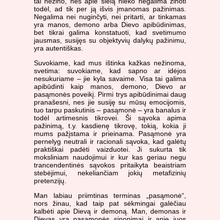
tai nežino, nes apie sielą nieko negalima žinoti
todėl, ad tik per ją išvis įmanomas pažinimas.
Negalima nei nuginčyti, nei pritarti, ar tinkamas
yra manos, demono arba Dievo apibūdinimas,
bet tikrai galima konstatuoti, kad svetimumo
jausmas, susijęs su objektyvių dalykų pažinimu,
yra autentiškas.
Suvokiame, kad mus ištinka kažkas nežinoma,
svetima: suvokiame, kad sapno ar idėjos
nesukuriame – jie kyla savaime. Visa tai galima
apibūdinti kaip manos, demono, Dievo ar
pasąmonės poveikį. Pirmi trys apibūdinimai daug
pranašesni, nes jie susiję su mūsų emocijomis,
tuo tarpu paskutinis – pasąmonė – yra banalus ir
todėl artimesnis tikrovei. Ši sąvoka apima
pažinimą, t.y. kasdienę tikrovę, tokią, kokia ji
mums pažįstama ir prieinama. Pasąmonė yra
pernelyg neutrali ir racionali sąvoka, kad galėtų
praktiškai padėti vaizduotei. Ji sukurta tik
moksliniam naudojimui ir kur kas geriau negu
trancendentinės sąvokos pritaikyta beaistriam
stebėjimui, nekeliančiam jokių metafizinių
pretenzijų.
Man labiau priimtinas terminas „pasąmonė“,
nors žinau, kad taip pat sėkmingai galėčiau
kalbėti apie Dievą ir demoną. Man, demonas ir
Dievas yra pasąmonės sinonimai ir apie juos