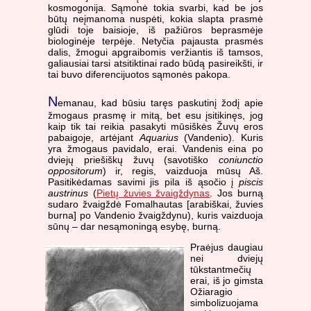
kosmogonija. Sąmonė tokia svarbi, kad be jos
būtų neįmanoma nuspėti, kokia slapta prasmė
glūdi toje baisioje, iš pažiūros beprasmėje
biologinėje terpėje. Netyčia pajausta prasmės
dalis, žmogui apgraibomis veržiantis iš tamsos,
galiausiai tarsi atsitiktinai rado būdą pasireikšti, ir
tai buvo diferencijuotos sąmonės pakopa.
N
emanau, kad būsiu taręs paskutinį žodį apie
žmogaus prasmę ir mitą, bet esu įsitikinęs, jog
kaip tik tai reikia pasakyti mūsiškės Žuvų eros
pabaigoje, artėjant
Aquarius
(Vandenio). Kuris
yra žmogaus pavidalo, erai. Vandenis eina po
dviejų priešiškų žuvų (savotiško
coniunctio
oppositorum
) ir, regis, vaizduoja mūsų Aš.
Pasitikėdamas savimi jis pila iš ąsočio į
piscis
austrinus
(
Pietų žuvies žvaigždynas
. Jos burną
sudaro žvaigždė Fomalhautas [arabiškai, žuvies
burna] po Vandenio žvaigždynu), kuris vaizduoja
sūnų – dar nesąmoningą esybę, burną.
Praėjus daugiau
nei dviejų
tūkstantmečių
erai, iš jo gimsta
Ožiaragio
simbolizuojama