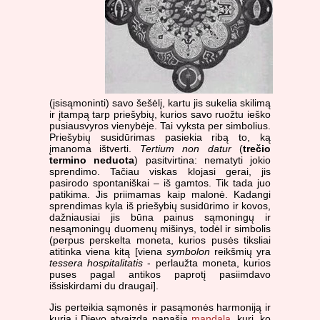
(įsisąmoninti) savo šešėlį, kartu jis sukelia skilimą
ir įtampą tarp priešybių, kurios savo ruožtu ieško
pusiausvyros vienybėje. Tai vyksta per simbolius.
Priešybių susidūrimas pasiekia ribą to, ką
įmanoma ištverti.
Tertium non datur
(
trečio
termino neduota
) pasitvirtina: nematyti jokio
sprendimo. Tačiau viskas klojasi gerai, jis
pasirodo spontaniškai – iš gamtos. Tik tada juo
patikima. Jis priimamas kaip malonė. Kadangi
sprendimas kyla iš priešybių susidūrimo ir kovos,
dažniausiai jis būna painus sąmoningų ir
nesąmoningų duomenų mišinys, todėl ir simbolis
(perpus perskelta moneta, kurios pusės tiksliai
atitinka viena kitą [viena
symbolon
reikšmių yra
tessera hospitalitatis
- perlaužta moneta, kurios
puses pagal antikos paprotį pasiimdavo
išsiskirdami du draugai].
Jis perteikia sąmonės ir pasąmonės harmoniją ir
kuria į Dievo atvaizdą panašią
mandalą
, kuri, ko