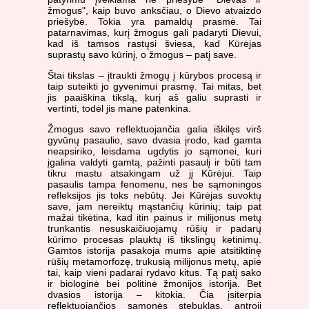
žmogus", kaip buvo anksčiau, o Dievo atvaizdo
priešybė. Tokia yra pamaldų prasmė. Tai
patarnavimas, kurį žmogus gali padaryti Dievui,
kad iš tamsos rastųsi šviesa, kad Kūrėjas
suprastų savo kūrinį, o žmogus – patį save.
Štai tikslas – įtraukti žmogų į kūrybos procesą ir
taip suteikti jo gyvenimui prasmę. Tai mitas, bet
jis paaiškina tikslą, kurį aš galiu suprasti ir
vertinti, todėl jis mane patenkina.
Žmogus savo reflektuojančia galia iškilęs virš
gyvūnų pasaulio, savo dvasia įrodo, kad gamta
neapsiriko, leisdama ugdytis jo sąmonei, kuri
įgalina valdyti gamtą, pažinti pasaulį ir būti tam
tikru mastu atsakingam už jį Kūrėjui. Taip
pasaulis tampa fenomenu, nes be sąmoningos
refleksijos jis toks nebūtų. Jei Kūrėjas suvoktų
save, jam nereiktų mąstančių kūrinių; taip pat
mažai tikėtina, kad itin painus ir milijonus metų
trunkantis nesuskaičiuojamų rūšių ir padarų
kūrimo procesas plauktų iš tikslingų ketinimų.
Gamtos istorija pasakoja mums apie atsitiktinę
rūšių metamorfozę, trukusią milijonus metų, apie
tai, kaip vieni padarai rydavo kitus. Tą patį sako
ir biologinė bei politinė žmonijos istorija. Bet
dvasios istorija – kitokia. Čia įsiterpia
reflektuojančios sąmonės stebuklas, antroji