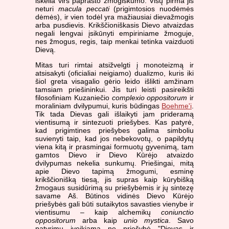
iškelia virš paprasto žmogiškumo. Visų pirma jis
neturi
macula peccati
(prigimtosios nuodėmės
dėmės), ir vien todėl yra mažiausiai dievažmogis
arba pusdievis. Krikščioniškasis Dievo atvaizdas
negali lengvai įsikūnyti empiriniame žmoguje,
nes žmogus, regis, taip menkai tetinka vaizduoti
Dievą.
Mitas turi rimtai atsižvelgti į monoteizmą ir
atsisakyti (oficialiai neigiamo) dualizmo, kuris iki
šiol greta visagalio gėrio leido išlikti amžinam
tamsiam priešininkui. Jis turi leisti pasireikšti
filosofiniam Kuzaniečio
complexio oppositorum
ir
moraliniam dvilypumui, kuris būdingas
Boehme'i
.
Tik tada Dievas gali išlaikyti jam prideramą
vientisumą ir sintezuoti priešybes. Kas patyrė,
kad prigimtines priešybes galima simboliu
suvienyti taip, kad jos nebekovotų, o papildytų
viena kitą ir prasmingai formuotų gyvenimą, tam
gamtos Dievo ir Dievo Kūrėjo atvaizdo
dvilypumas nekelia sunkumų. Priešingai, mitą
apie Dievo tapimą žmogumi, esminę
krikščionišką tiesą, jis supras kaip kūrybišką
žmogaus susidūrimą su priešybėmis ir jų sintezę
savame Aš. Būtinos vidinės Dievo Kūrėjo
priešybės gali būti sutaikytos savasties vienybe ir
vientisumu – kaip alchemikų
coniunctio
oppositorum
arba kaip
unio mystica
. Savo
patyrimu įveikiama ne priešybė "Dievas ir