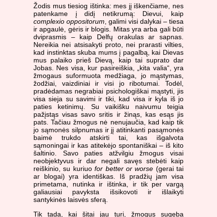
Žodis mus tiesiog ištinka: mes jį iškenčiame, nes
patenkame į didį netikrumą: Dievui, kaip
complexio oppositorum
, galimi visi dalykai – tiesa
ir apgaulė, gėris ir blogis. Mitas yra arba gali būti
dviprasmis – kaip Delfų orakulas ar sapnas.
Nereikia nei atsisakyti proto, nei prarasti vilties,
kad instinktas skuba mums į pagalbą, kai Dievas
mus palaiko prieš Dievą, kaip tai suprato dar
Jobas. Nes visa, kur pasireiškia, „kita valia“, yra
žmogaus suformuota medžiaga, jo mąstymas,
žodžiai, vaizdiniai ir visi jo ribotumai. Todėl,
pradėdamas negrabiai psichologiškai mąstyti, jis
visa sieja su savimi ir tiki, kad visa ir kyla iš jo
paties ketinimų. Su vaikišku naivumu teigia
pažįstąs visas savo sritis ir žinąs, kas esąs jis
pats. Tačiau žmogus nė nenujaučia, kad kaip tik
jo sąmonės silpnumas ir jį atitinkanti pasąmonės
baimė trukdo atskirti tai, kas išgalvota
sąmoningai ir kas atitekėjo spontaniškai – iš kito
šaltinio. Savo paties atžvilgiu žmogus visai
neobjektyvus ir dar negali savęs stebėti kaip
reiškinio, su kuriuo
for better or worse
(gerai tai
ar blogai) yra identiškas. Iš pradžių jam visa
primetama, nutinka ir ištinka, ir tik per vargą
galiausiai pavyksta išsikovoti ir išlaikyti
santykinės laisvės sferą.
Tik tada, kai šitai jau turi, žmogus sugeba