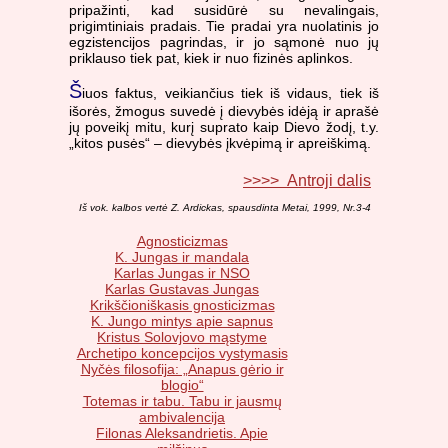
pripažinti, kad susidūrė su nevalingais,
prigimtiniais pradais. Tie pradai yra nuolatinis jo
egzistencijos pagrindas, ir jo sąmonė nuo jų
priklauso tiek pat, kiek ir nuo fizinės aplinkos.
Š
iuos faktus, veikiančius tiek iš vidaus, tiek iš
išorės, žmogus suvedė į dievybės idėją ir aprašė
jų poveikį mitu, kurį suprato kaip Dievo žodį, t.y.
„kitos pusės“ – dievybės įkvėpimą ir apreiškimą.
>>>> Antroji dalis
Iš vok. kalbos vertė Z. Ardickas, spausdinta Metai, 1999, Nr.3-4
Agnosticizmas
K. Jungas ir mandala
Karlas Jungas ir NSO
Karlas Gustavas Jungas
Krikščioniškasis gnosticizmas
K. Jungo mintys apie sapnus
Kristus Solovjovo mąstyme
Archetipo koncepcijos vystymasis
Nyčės filosofija: „Anapus gėrio ir
blogio“
Totemas ir tabu. Tabu ir jausmų
ambivalencija
Filonas Aleksandrietis. Apie