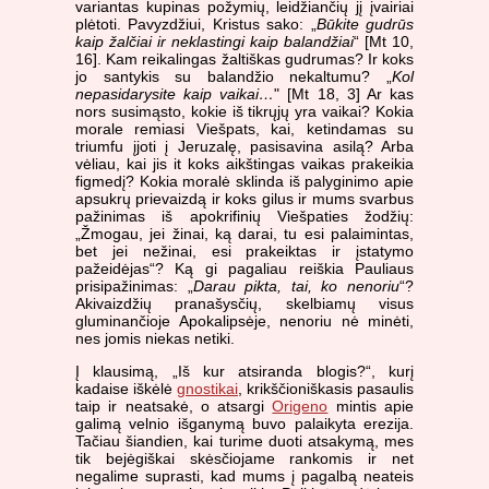
variantas kupinas požymių, leidžiančių jį įvairiai
plėtoti. Pavyzdžiui, Kristus sako: „
Būkite gudrūs
kaip žalčiai ir neklastingi kaip balandžiai
“ [Mt 10,
16]. Kam reikalingas žaltiškas gudrumas? Ir koks
jo santykis su balandžio nekaltumu? „
Kol
nepasidarysite kaip vaikai…
" [Mt 18, 3] Ar kas
nors susimąsto, kokie iš tikrųjų yra vaikai? Kokia
morale remiasi Viešpats, kai, ketindamas su
triumfu įjoti į Jeruzalę, pasisavina asilą? Arba
vėliau, kai jis it koks aikštingas vaikas prakeikia
figmedį? Kokia moralė sklinda iš palyginimo apie
apsukrų prievaizdą ir koks gilus ir mums svarbus
pažinimas iš apokrifinių Viešpaties žodžių:
„Žmogau, jei žinai, ką darai, tu esi palaimintas,
bet jei nežinai, esi prakeiktas ir įstatymo
pažeidėjas“? Ką gi pagaliau reiškia Pauliaus
prisipažinimas: „
Darau pikta, tai, ko nenoriu
“?
Akivaizdžių pranašysčių, skelbiamų visus
gluminančioje Apokalipsėje, nenoriu nė minėti,
nes jomis niekas netiki.
Į klausimą, „Iš kur atsiranda blogis?“, kurį
kadaise iškėlė
gnostikai
, krikščioniškasis pasaulis
taip ir neatsakė, o atsargi
Origeno
mintis apie
galimą velnio išganymą buvo palaikyta erezija.
Tačiau šiandien, kai turime duoti atsakymą, mes
tik bejėgiškai skėsčiojame rankomis ir net
negalime suprasti, kad mums į pagalbą neateis