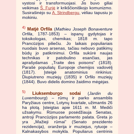
vystosi ir transformuojasi. Jis buvo giliai
veikimas
Š. Furjė
ir krikščioniškojo komunizmo.
Susirašinėjo su
A. Strindbergu
, vėliau tapusiu jo
mokiniu.
4)
Matjė Orfila
(
Mathieu Joseph Bonaventure
Orfila
, 1787-1853) – ispanų gydytojas ir
toksikologas, chemikas; 1818 m. tapo
Prancūzijos piliečiu. Jo laikais populiariais
nuodais buvo arsenas, tačiau nebuvo patikimų
būdų jo patikrinimui. Orfila sukūrė naujas
technikas ir patobulino esančias, jas
aprašydamas „Traite des poisons“ (1818).
Parašė populialų Europoje chemijos vadovėlį
(1817). Įsteigė anatominius rinkinius:
Diupiutreno muziejų (1835) ir Orfilo muziejų
(1844). Buvo didelis domino žaidimo mėgėjas.
5)
Liuksemburgo sodai
(
Jardin du
Luxembourg
) – rūmų ir parko ansamblis
Paryžiaus centre, Lotynų kvartale, užimantis 26
ha plotą. Įsteigtas apie 1611 m. M. Mediči
užsakymu. Rūmuose posėdžiauja Senatas,
antroji Prancūzijos parlamento palata. Greta jo
yra „Mažieji rūmai“ (Senato prezidento
rezidencija), oranžerija ir muziejus, rytuoje –
Kalnakasybos mokykla. Populiarus centrinis