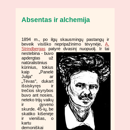
Absentas ir alchemija
1894 m., po ilgų skausmingų pastangų ir
beveik visiško nepripažinimo tėvynėje,
A.
Strindbergas
patyrė dvasinį nuopuolį.
Ir tai
nestebina - buvo
apdergtas už
natūralistinius
kūrinius, tokius
kaip „Panelė
Julija“ ar
„Tėvas“, dukart
išsiskyręs ir
trečios skyrybos
buvo ant nosies,
neteko trijų vaikų
ir gyveno
skurde. 45-ių, be
skatiko kišenėje
ir vienišas, o
kartu
demoniškai