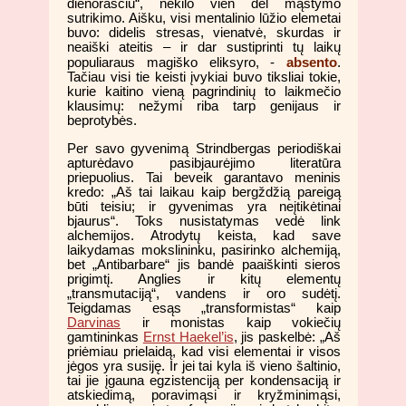
dienoraščiu“, nekilo vien dėl mąstymo
sutrikimo. Aišku, visi mentalinio lūžio elemetai
buvo: didelis stresas, vienatvė, skurdas ir
neaiški ateitis – ir dar sustiprinti tų laikų
absento
populiaraus magiško eliksyro, -
.
Tačiau visi tie keisti įvykiai buvo tiksliai tokie,
kurie kaitino vieną pagrindinių to laikmečio
klausimų: nežymi riba tarp genijaus ir
beprotybės.
Per savo gyvenimą Strindbergas periodiškai
apturėdavo pasibjaurėjimo literatūra
priepuolius. Tai beveik garantavo meninis
kredo: „Aš tai laikau kaip bergždžią pareigą
būti teisiu; ir gyvenimas yra neįtikėtinai
bjaurus“. Toks nusistatymas vedė link
alchemijos. Atrodytų keista, kad save
laikydamas mokslininku, pasirinko alchemiją,
bet „Antibarbare“ jis bandė paaiškinti sieros
prigimtį. Anglies ir kitų elementų
„transmutaciją“, vandens ir oro sudėtį.
Teigdamas esąs „transformistas“ kaip
Darvinas
ir monistas kaip vokiečių
gamtininkas
Ernst Haekel’is
, jis paskelbė: „Aš
priėmiau prielaidą, kad visi elementai ir visos
jėgos yra susiję. Ir jei tai kyla iš vieno šaltinio,
tai jie įgauna egzistenciją per kondensaciją ir
atskiedimą, poravimąsi ir kryžminimąsi,