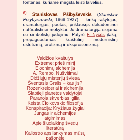
fontanas, kuriame mėgsta leisti laivelius.
6)
Stanislovas Pšibyševskis
(
Stanislaw
Przybyszewski
, 1868-1927) – lenkų rašytojas,
dramaturgas, poetas, priklausęs dekadentinei
natūralistinei mokyklai. Jo dramaturgija siejama
su simbolistų judėjimu. Patyrė
F. Nyčės
įtaką,
propaguodamas kraštutinį modernistinį
estetizmą, erotizmą ir ekspresionizmą.
Valdžios kvaitulys
Extreme: prieš mirtį
Elochimų alchemija
A. Rembo. Nušvitimai
Didžiųjų misterijų šviesa
Šventasis Gralis – kas jis?
Rozenkreiceriai ir alchemija
Slaptieji planetos valdytojai
Paranoja skverbiasi giliai
Keista Ciolkovskio filosofija
Konspiracija: Kryžiaus žygiai
Jungas ir alchemijos
atgimimas
Apie šiuolaikinę švedų
literatūrą
Kaliostro apsilankymas mūsų
pašonėje