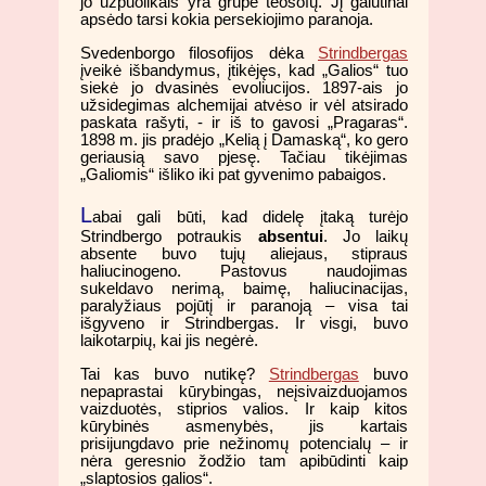
jo užpuolikais yra grupė teosofų. Jį galutinai
apsėdo tarsi kokia persekiojimo paranoja.
Svedenborgo filosofijos dėka
Strindbergas
įveikė išbandymus, įtikėjęs, kad „Galios“ tuo
siekė jo dvasinės evoliucijos. 1897-ais jo
užsidegimas alchemijai atvėso ir vėl atsirado
paskata rašyti, - ir iš to gavosi „Pragaras“.
1898 m. jis pradėjo „Kelią į Damaską“, ko gero
geriausią savo pjesę. Tačiau tikėjimas
„Galiomis“ išliko iki pat gyvenimo pabaigos.
L
abai gali būti, kad didelę įtaką turėjo
Strindbergo potraukis
absentui
. Jo laikų
absente buvo tujų aliejaus, stipraus
haliucinogeno. Pastovus naudojimas
sukeldavo nerimą, baimę, haliucinacijas,
paralyžiaus pojūtį ir paranoją – visa tai
išgyveno ir Strindbergas. Ir visgi, buvo
laikotarpių, kai jis negėrė.
Tai kas buvo nutikę?
Strindbergas
buvo
nepaprastai kūrybingas, neįsivaizduojamos
vaizduotės, stiprios valios. Ir kaip kitos
kūrybinės asmenybės, jis kartais
prisijungdavo prie nežinomų potencialų – ir
nėra geresnio žodžio tam apibūdinti kaip
„slaptosios galios“.