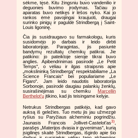
sėkme, tęsė. Kitu žingsniu buvo vandenilio ir
deguonies buvimo įrodymas. Tačiau jo
aparatas buvo netikęs ir lėšos nyko. Kai jo
rankos ėmė pavojingai kraujuoti, draugai
surinko pinigų ir paguldė Strindbergą į Saint-
Louis ligoninę.
Čia jis susidraugavo su farmakologu, kuris
susidomėjo jo darbais ir leido dirbti
laboratorijoje. Paragintas, jis pasiuntė
bandymų rezultatų chemikų patikrai. Jie
patikino: jo pateiktoje sieroje tikrai buvo
anglies. Apibendrinimas pasirodė „Le Petit
Temps“, o vėliau ir ilgas straipsnis apie
„mokslininką Strindbergą“ respektabiliame „La
Science Francais“ bei populiariame „Le
Figaro“. Jam leido naudotis laboratorija
Sorbonoje, pasirodė daugiau palankių ženklų,
susirašinėjimas su chemiku
Marcellin
Berthelot’u
įtikino, kad jis teisingame kelyje.
Netrukus Strindbergas patikėjo, kad gavo
auksą iš geležies. Tuo metu jis jau užmezgė
ryšius su Paryžiaus alcheminiu pogrindžiu.
3)
Jaunasis Francois Jollivet-Castelot’as
,
parašęs „Materijos dvasia ir gyvenimas“, kurią
įsigilinęs skaitė Strindbergas, išgirdo apie šio
darbus ir susisiekė; vėliau tapo alchemijos