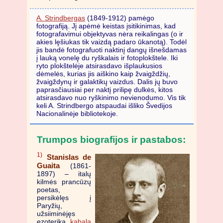
A. Strindbergas
(1849-1912) pamėgo
fotografiją. Jį apėmė keistas įsitikinimas, kad
fotografavimui objektyvas nėra reikalingas (o ir
akies lęšiukas tik vaizdą padaro ūkanotą). Todėl
jis bandė fotografuoti naktinį dangų išnešdamas
į lauką vonelę du ryškalais ir fotoplokštele. Iki
ryto plokštelėje atsirasdavo išplaukusios
dėmelės, kurias jis aiškino kaip žvaigždžių,
žvaigždynų ir galaktikų vaizdus. Dalis jų buvo
paprasčiausiai per naktį prilipę dulkės, kitos
atsirasdavo nuo ryškinimo nevienodumo. Vis tik
keli A. Strindbergo atspaudai išliko Švedijos
Nacionalinėje bibliotekoje.
Trumpos biografijos ir pastabos:
1)
Stanislas de
Guaita
(1861-
1897) – italų
kilmės prancūzų
poetas,
persikėlęs į
Paryžių,
užsiiminėjęs
ezoterika,
kabala