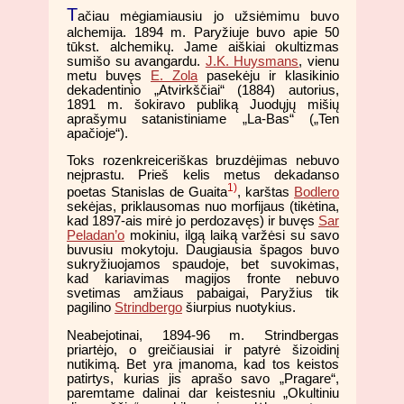
T
ačiau mėgiamiausiu jo užsiėmimu buvo
alchemija. 1894 m. Paryžiuje buvo apie 50
tūkst. alchemikų. Jame aiškiai okultizmas
sumišo su avangardu.
J.K. Huysmans
, vienu
metu buvęs
E. Zola
pasekėju ir klasikinio
dekadentinio „Atvirkščiai“ (1884) autorius,
1891 m. šokiravo publiką Juodųjų mišių
aprašymu satanistiniame „La-Bas“ („Ten
apačioje“).
Toks rozenkreiceriškas bruzdėjimas nebuvo
neįprastu. Prieš kelis metus dekadanso
1)
poetas Stanislas de Guaita
, karštas
Bodlero
sekėjas, priklausomas nuo morfijaus (tikėtina,
kad 1897-ais mirė jo perdozavęs) ir buvęs
Sar
Peladan’o
mokiniu, ilgą laiką varžėsi su savo
buvusiu mokytoju. Daugiausia špagos buvo
sukryžiuojamos spaudoje, bet suvokimas,
kad kariavimas magijos fronte nebuvo
svetimas amžiaus pabaigai, Paryžius tik
pagilino
Strindbergo
šiurpius nuotykius.
Neabejotinai, 1894-96 m. Strindbergas
priartėjo, o greičiausiai ir patyrė šizoidinį
nutikimą. Bet yra įmanoma, kad tos keistos
patirtys, kurias jis aprašo savo „Pragare“,
paremtame dalinai dar keistesniu „Okultiniu