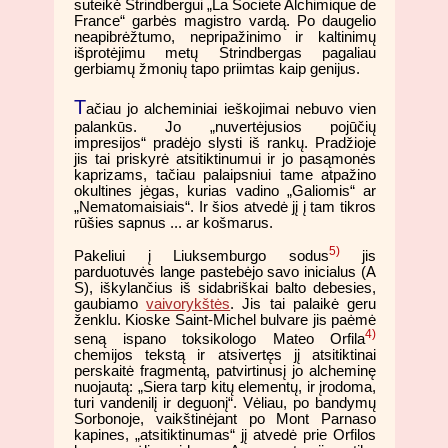
suteikė Strindbergui „La Societe Alchimique de
France“ garbės magistro vardą. Po daugelio
neapibrėžtumo, nepripažinimo ir kaltinimų
išprotėjimu metų Strindbergas pagaliau
gerbiamų žmonių tapo priimtas kaip genijus.
T
ačiau jo alcheminiai ieškojimai nebuvo vien
palankūs. Jo „nuvertėjusios pojūčių
impresijos“ pradėjo slysti iš rankų. Pradžioje
jis tai priskyrė atsitiktinumui ir jo pasąmonės
kaprizams, tačiau palaipsniui tame atpažino
okultines jėgas, kurias vadino „Galiomis“ ar
„Nematomaisiais“. Ir šios atvedė jį į tam tikros
rūšies sapnus ... ar košmarus.
5)
Pakeliui į Liuksemburgo sodus
jis
parduotuvės lange pastebėjo savo inicialus (A
S), iškylančius iš sidabriškai balto debesies,
gaubiamo
vaivorykštės
. Jis tai palaikė geru
ženklu. Kioske Saint-Michel bulvare jis paėmė
4)
seną ispano toksikologo Mateo Orfila
chemijos tekstą ir atsivertęs jį atsitiktinai
perskaitė fragmentą, patvirtinusį jo alcheminę
nuojautą: „Siera tarp kitų elementų, ir įrodoma,
turi vandenilį ir deguonį“. Vėliau, po bandymų
Sorbonoje, vaikštinėjant po Mont Parnaso
kapines, „atsitiktinumas“ jį atvedė prie Orfilos