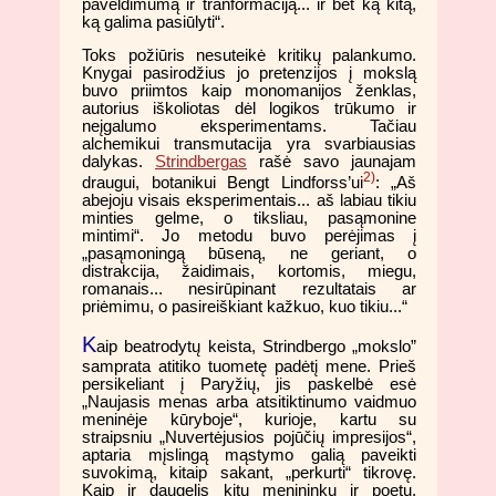
paveldimumą ir tranformaciją... ir bet ką kitą,
ką galima pasiūlyti“.
Toks požiūris nesuteikė kritikų palankumo.
Knygai pasirodžius jo pretenzijos į mokslą
buvo priimtos kaip monomanijos ženklas,
autorius iškoliotas dėl logikos trūkumo ir
neįgalumo eksperimentams. Tačiau
alchemikui transmutacija yra svarbiausias
dalykas.
Strindbergas
rašė savo jaunajam
2)
draugui, botanikui Bengt Lindforss’ui
: „Aš
abejoju visais eksperimentais... aš labiau tikiu
minties gelme, o tiksliau, pasąmonine
mintimi“. Jo metodu buvo perėjimas į
„pasąmoningą būseną, ne geriant, o
distrakcija, žaidimais, kortomis, miegu,
romanais... nesirūpinant rezultatais ar
priėmimu, o pasireiškiant kažkuo, kuo tikiu...“
K
aip beatrodytų keista, Strindbergo „mokslo”
samprata atitiko tuometę padėtį mene. Prieš
persikeliant į Paryžių, jis paskelbė esė
„Naujasis menas arba atsitiktinumo vaidmuo
meninėje kūryboje“, kurioje, kartu su
straipsniu „Nuvertėjusios pojūčių impresijos“,
aptaria mįslingą mąstymo galią paveikti
suvokimą, kitaip sakant, „perkurti“ tikrovę.
Kaip ir daugelis kitų menininkų ir poetų,