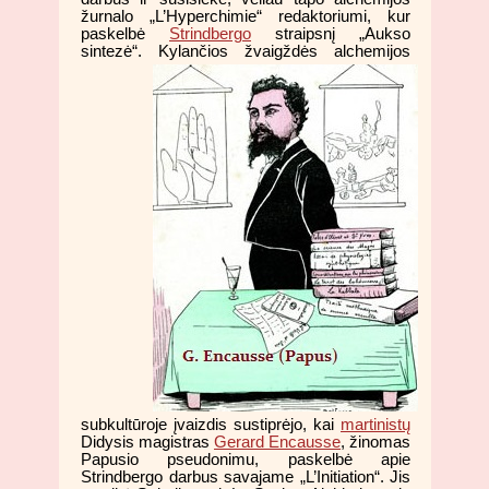
žurnalo „L’Hyperchimie“ redaktoriumi, kur
paskelbė
Strindbergo
straipsnį „Aukso
sintezė“. Kylančios žvaigždės
alchemijos
subkultūroje įvaizdis sustiprėjo, kai
martinistų
Didysis magistras
Gerard Encausse
, žinomas
Papusio pseudonimu, paskelbė apie
Strindbergo darbus savajame „L’Initiation“. Jis