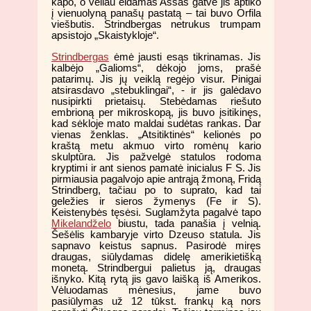
kapo, o vėliau eidamas Assas gatve jis aptiko
į vienuolyną panašų pastatą – tai buvo Orfila
viešbutis. Strindbergas netrukus trumpam
apsistojo „Skaistykloje“.
Strindbergas
ėmė jausti esąs tikrinamas. Jis
kalbėjo „Galioms“, dėkojo joms, prašė
patarimų. Jis jų veiklą regėjo visur. Pinigai
atsirasdavo „stebuklingai“, - ir jis galėdavo
nusipirkti prietaisų. Stebėdamas riešuto
embrioną per mikroskopą, jis buvo įsitikinęs,
kad sėkloje mato maldai sudėtas rankas. Dar
vienas ženklas. „Atsitiktinės“ kelionės po
kraštą metu akmuo virto romėnų kario
skulptūra. Jis pažvelgė statulos rodoma
kryptimi ir ant sienos pamatė inicialus F S. Jis
pirmiausia pagalvojo apie antrąją žmoną, Fridą
Strindberg, tačiau po to suprato, kad tai
geležies ir sieros žymenys (Fe ir S).
Keistenybės tęsėsi. Suglamžyta pagalvė tapo
Mikelandželo
biustu, tada panašia į velnią.
Šešėlis kambaryje virto Dzeuso statula. Jis
sapnavo keistus sapnus. Pasirodė miręs
draugas, siūlydamas didelę amerikietišką
monetą. Strindbergui palietus ją, draugas
išnyko. Kitą rytą jis gavo laišką iš Amerikos.
Vėluodamas mėnesius, jame buvo
pasiūlymas už 12 tūkst. frankų ką nors