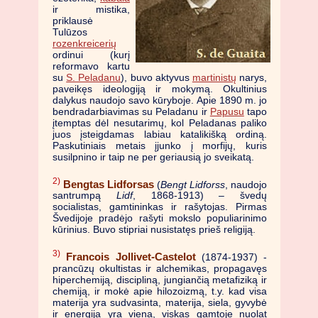
ir mistika,
priklausė
Tulūzos
rozenkreicerių
ordinui (kurį
reformavo kartu
su
S. Peladanu
), buvo aktyvus
martinistų
narys,
paveikęs ideologiją ir mokymą. Okultinius
dalykus naudojo savo kūryboje. Apie 1890 m. jo
bendradarbiavimas su Peladanu ir
Papusu
tapo
įtemptas dėl nesutarimų, kol Peladanas paliko
juos įsteigdamas labiau katalikišką ordiną.
Paskutiniais metais įjunko į morfijų, kuris
susilpnino ir taip ne per geriausią jo sveikatą.
2)
Bengtas Lidforsas
(
Bengt Lidforss
, naudojo
santrumpą
Lidf
, 1868-1913) – švedų
socialistas, gamtininkas ir rašytojas. Pirmas
Švedijoje pradėjo rašyti mokslo populiarinimo
kūrinius. Buvo stipriai nusistatęs prieš religiją.
3)
Francois Jollivet-Castelot
(1874-1937) -
prancūzų okultistas ir alchemikas, propagavęs
hiperchemiją, discipliną, jungiančią metafiziką ir
chemiją, ir mokė apie hilozoizmą, t.y. kad visa
materija yra sudvasinta, materija, siela, gyvybė
ir energija yra viena, viskas gamtoje nuolat