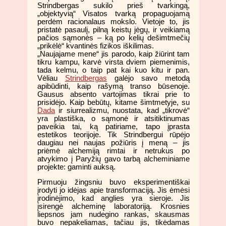
Strindbergas sukilo prieš tvarkingą,
„objektyvią“ Visatos tvarką propaguojamą
perdėm racionalaus mokslo. Vietoje to, jis
pristatė pasaulį, pilną keistų jėgų, ir veikiamą
pačios sąmonės – ką po kelių dešimtmečių
„prikėlė“ kvantinės fizikos iškilimas.
„Naujajame mene“ jis parodo, kaip žiūrint tam
tikru kampu, karvė virsta dviem piemenimis,
tada kelmu, o taip pat kai kuo kitu ir pan.
Vėliau
Strindbergas
galėjo savo metodą
apibūdinti, kaip rašymą transo būsenoje.
Gausus absento vartojimas tikrai prie to
prisidėjo. Kaip bebūtų, kitame šimtmetyje, su
Dada
ir siurrealizmu, nuostata, kad „tikrovė“
yra plastiška, o sąmonė ir atsitiktinumas
paveikia tai, ką patiriame, tapo įprasta
estetikos teorijoje. Tik Strindbergui rūpėjo
daugiau nei naujas požiūris į meną – jis
priėmė alchemiją rimtai ir netrukus po
atvykimo į Paryžių gavo tarbą alcheminiame
projekte: gaminti auksą.
Pirmuoju žingsniu buvo eksperimentiškai
įrodyti jo idėjas apie transformaciją. Jis ėmėsi
įrodinėjimo, kad anglies yra sieroje. Jis
įsirengė alcheminę laboratoriją. Krosnies
liepsnos jam nudegino rankas, skausmas
buvo nepakeliamas, tačiau jis, tikėdamas