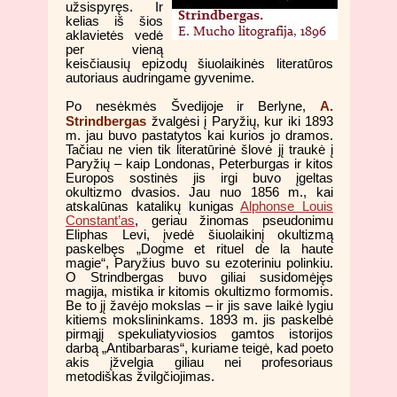
užsispyręs. Ir
kelias iš šios
aklavietės vedė
per vieną
keisčiausių epizodų šiuolaikinės literatūros
autoriaus audringame gyvenime.
A.
Po nesėkmės Švedijoje ir Berlyne,
Strindbergas
žvalgėsi į Paryžių, kur iki 1893
m. jau buvo pastatytos kai kurios jo dramos.
Tačiau ne vien tik literatūrinė šlovė jį traukė į
Paryžių – kaip Londonas, Peterburgas ir kitos
Europos sostinės jis irgi buvo įgeltas
okultizmo dvasios. Jau nuo 1856 m., kai
atskalūnas katalikų kunigas
Alphonse Louis
Constant’as
, geriau žinomas pseudonimu
Eliphas Levi, įvedė šiuolaikinį okultizmą
paskelbęs „Dogme et rituel de la haute
magie“, Paryžius buvo su ezoteriniu polinkiu.
O Strindbergas buvo giliai susidomėjęs
magija, mistika ir kitomis okultizmo formomis.
Be to jį žavėjo mokslas – ir jis save laikė lygiu
kitiems mokslininkams. 1893 m. jis paskelbė
pirmąjį spekuliatyviosios gamtos istorijos
darbą „Antibarbaras“, kuriame teigė, kad poeto
akis įžvelgia giliau nei profesoriaus
metodiškas žvilgčiojimas.