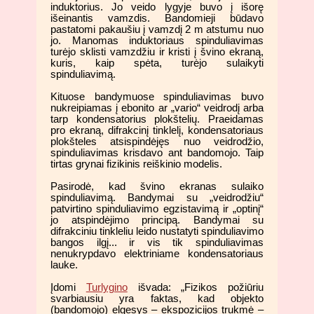
induktorius. Jo veido lygyje buvo į išorę
išeinantis vamzdis. Bandomieji būdavo
pastatomi pakaušiu į vamzdį 2 m atstumu nuo
jo. Manomas induktoriaus spinduliavimas
turėjo sklisti vamzdžiu ir kristi į švino ekraną,
kuris, kaip spėta, turėjo sulaikyti
spinduliavimą.
Kituose bandymuose spinduliavimas buvo
nukreipiamas į ebonito ar „vario“ veidrodį arba
tarp kondensatorius plokštelių. Praeidamas
pro ekraną, difrakcinį tinklelį, kondensatoriaus
plokšteles atsispindėjęs nuo veidrodžio,
spinduliavimas krisdavo ant bandomojo. Taip
tirtas grynai fizikinis reiškinio modelis.
Pasirodė, kad švino ekranas sulaiko
spinduliavimą. Bandymai su „veidrodžiu“
patvirtino spinduliavimo egzistavimą ir „optinį“
jo atspindėjimo principą. Bandymai su
difrakciniu tinkleliu leido nustatyti spinduliavimo
bangos ilgį... ir vis tik spinduliavimas
nenukrypdavo elektriniame kondensatoriaus
lauke.
Įdomi
Turlygino
išvada: „Fizikos požiūriu
svarbiausiu yra faktas, kad objekto
(bandomojo) elgesys – ekspozicijos trukmė –