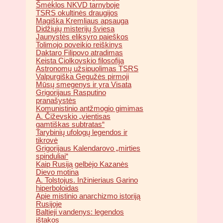
Šmėklos NKVD tarnyboje
TSRS okultinės draugijos
Magiška Kremliaus apsauga
Didžiųjų misterijų šviesa
Jaunystės eliksyro paieškos
Tolimojo poveikio reiškinys
Daktaro Filipovo atradimas
Keista Ciolkovskio filosofija
Astronomų užsipuolimas TSRS
Valpurgiška Gegužės pirmoji
Mūsų smegenys ir yra Visata
Grigorijaus Rasputino
pranašystės
Komunistinio antžmogio gimimas
A. Čiževskio „vientisas
gamtiškas subtratas“
Tarybinių ufologų legendos ir
tikrovė
Grigorijaus Kalendarovo „mirties
spinduliai“
Kaip Rusiją gelbėjo Kazanės
Dievo motina
A. Tolstojus. Inžinieriaus Garino
hiperboloidas
Apie mistinio anarchizmo istoriją
Rusijoje
Baltieji vandenys: legendos
ištakos