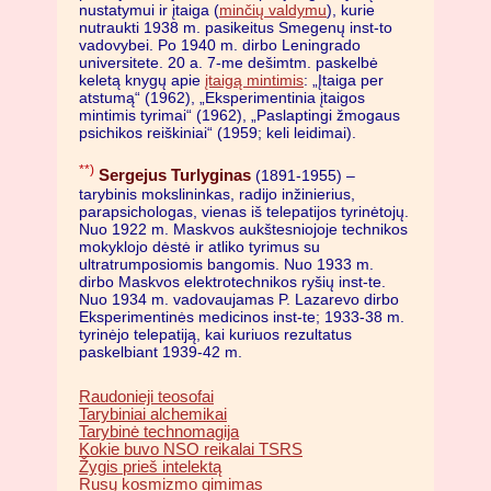
nustatymui ir įtaiga (
minčių valdymu
), kurie
nutraukti 1938 m. pasikeitus Smegenų inst-to
vadovybei. Po 1940 m. dirbo Leningrado
universitete. 20 a. 7-me dešimtm. paskelbė
keletą knygų apie
įtaigą mintimis
: „Įtaiga per
atstumą“ (1962), „Eksperimentinia įtaigos
mintimis tyrimai“ (1962), „Paslaptingi žmogaus
psichikos reiškiniai“ (1959; keli leidimai).
**)
Sergejus Turlyginas
(1891-1955) –
tarybinis mokslininkas, radijo inžinierius,
parapsichologas, vienas iš telepatijos tyrinėtojų.
Nuo 1922 m. Maskvos aukštesniojoje technikos
mokyklojo dėstė ir atliko tyrimus su
ultratrumposiomis bangomis. Nuo 1933 m.
dirbo Maskvos elektrotechnikos ryšių inst-te.
Nuo 1934 m. vadovaujamas P. Lazarevo dirbo
Eksperimentinės medicinos inst-te; 1933-38 m.
tyrinėjo telepatiją, kai kuriuos rezultatus
paskelbiant 1939-42 m.
Raudonieji teosofai
Tarybiniai alchemikai
Tarybinė technomagija
Kokie buvo NSO reikalai TSRS
Žygis prieš intelektą
Rusų kosmizmo gimimas