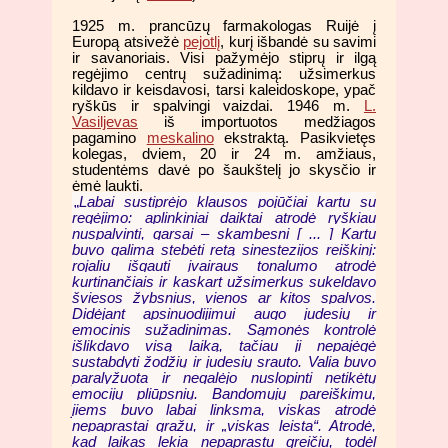
1925 m. prancūzų farmakologas Ruijė į
Europą atsivežė
pejotlį
, kurį išbandė su savimi
ir savanoriais. Visi pažymėjo stiprų ir ilgą
regėjimo centrų sužadinimą: užsimerkus
kildavo ir keisdavosi, tarsi kaleidoskope, ypač
ryškūs ir spalvingi vaizdai. 1946 m.
L.
Vasiljevas
iš importuotos medžiagos
pagamino
meskalino
ekstraktą. Pasikvietęs
kolegas, dviem, 20 ir 24 m. amžiaus,
studentėms davė po šaukštelį jo skysčio ir
ėmė laukti.
„
Labai sustiprėjo klausos pojūčiai kartu su
regėjimo: aplinkiniai daiktai atrodė ryškiau
nuspalvinti, garsai – skambesni [ ... ] Kartu
buvo galima stebėti retą sinestezijos reiškinį:
rojaliu išgauti įvairaus tonalumo atrodė
kurtinančiais ir kaskart užsimerkus sukeldavo
šviesos žybsnius, vienos ar kitos spalvos.
Didėjant apsinuodijimui augo judesių ir
emocinis sužadinimas. Sąmonės kontrolė
išlikdavo visą laiką, tačiau ji nepajėgė
sustabdyti žodžių ir judesių srauto. Valia buvo
paralyžuota ir negalėjo nuslopinti netikėtų
emocijų pliūpsnių. Bandomųjų pareiškimu,
jiems buvo labai linksma, viskas atrodė
nepaprastai gražu, ir „viskas leista“. Atrodė,
kad laikas lekia nepaprastu greičiu, todėl