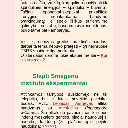
suteikia aiškų vaizdą, kurį galima paaiškinti tik
spindulinės energijos – spindulio – buvimu“.
Tačiau oponentai-skeptikai prikaišiojo
Turlyginui nepakankamą bandymų
tvarkingumą: jie spėjo išlikus sufleravimo
galimybei, nes abu, bandomasis ir induktorius,
buvo tame pat kambaryje...
Vis tik, nebuvus greitos praktinės naudos,
darbai ta tema nebuvo pratęsti – tyrinėjimuose
TSRS susidarė ilga pertrauka.
O štai dabar daromi tokie eksperimentai –
Kur
įsikurs siela?
Slapti Smegenų
instituto eksperimentai
Atitinkamos tarnybos susidomėjo ne tik
telepatija, bet ir kitais poveikio psichikai
būdais. Pvz.,
Leonidas Vasiljevas
atliko
bandymus su
meskalinu
(
Iophophora
williamsi
). Šio alkaloido pavadinimas kilo nuo
indėnų meskalero genties, plačiai naudojusį šį
narkotinį kaktusą (žr. plačiau apie pejoto
naudojimą:
>>>>>
).