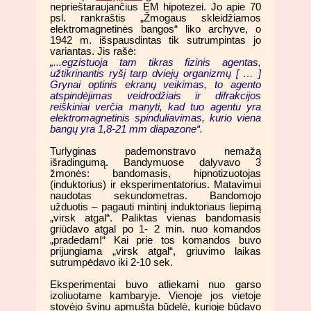
neprieštaraujančius EM hipotezei. Jo apie 70
psl. rankraštis „Žmogaus skleidžiamos
elektromagnetinės bangos“ liko archyve, o
1942 m. išspausdintas tik sutrumpintas jo
variantas. Jis rašė:
„...egzistuoja tam tikras fizinis agentas,
užtikrinantis ryšį tarp dviejų organizmų [ … ]
Grynai optinis ekranų veikimas, to agento
atspindėjimas veidrodžiais ir difrakcijos
reiškiniai verčia manyti, kad tuo agentu yra
elektromagnetinis spinduliavimas, kurio viena
bangų yra 1,8-21 mm diapazone“.
Turlyginas pademonstravo nemažą
išradingumą. Bandymuose dalyvavo 3
žmonės: bandomasis, hipnotizuotojas
(induktorius) ir eksperimentatorius. Matavimui
naudotas sekundometras. Bandomojo
užduotis – pagauti mintinį induktoriaus liepimą
„virsk atgal“. Paliktas vienas bandomasis
griūdavo atgal po 1- 2 min. nuo komandos
„pradedam!“ Kai prie tos komandos buvo
prijungiama „virsk atgal“, griuvimo laikas
sutrumpėdavo iki 2-10 sek.
Eksperimentai buvo atliekami nuo garso
izoliuotame kambaryje. Vienoje jos vietoje
stovėjo švinu apmušta būdelė, kurioje būdavo