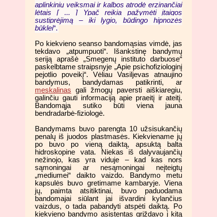
aplinkinių veiksmai ir kalbos atrodė erzinančiai
lėtais [ ... ] Ypač reikia pažymėti įtaigos
sustiprėjimą – iki lygio, būdingo hipnozės
būklei
“.
Po kiekvieno seanso bandomąsias vimdė, jas
tekdavo „atpumpuoti“. Išankstinę bandymų
seriją aprašė „Smegenų instituto darbuose“
paskelbtame straipsnyje „Apie psichofiziologinį
pejotlio poveikį“. Vėliau Vasiljevas atnaujino
bandymus, bandydamas patikrinti, ar
meskalinas
gali žmogų paversti aiškiaregiu,
galinčiu gauti informaciją apie praeitį ir ateitį.
Bandomąja sutiko būti viena jauna
bendradarbė-fiziologė.
Bandymams buvo parengta 10 užsisukančių
penalų iš juodos plastmasės. Kiekviename jų
po buvo po vieną daiktą, apsuktą balta
hidroskopine vata. Niekas iš dalyvaujančių
nežinojo, kas yra viduje – kad kas nors
sąmoningai ar nesąmoningai neįteigtų
„mediumei“ daikto vaizdo. Bandymo metu
kapsulės buvo gretimame kambaryje. Viena
jų, paimta atsitiktinai, buvo paduodama
bandomajai siūlant jai išvardini kylančius
vaizdus, o tada pabandyti atspėti daiktą. Po
kiekvieno bandymo asistentas grįždavo į kitą