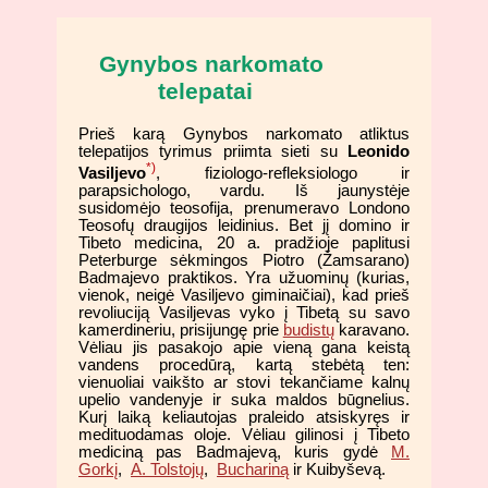
Gynybos narkomato
telepatai
Prieš karą Gynybos narkomato atliktus
telepatijos tyrimus priimta sieti su
Leonido
*)
Vasiljevo
, fiziologo-refleksiologo ir
parapsichologo, vardu. Iš jaunystėje
susidomėjo teosofija, prenumeravo Londono
Teosofų draugijos leidinius. Bet jį domino ir
Tibeto medicina, 20 a. pradžioje paplitusi
Peterburge sėkmingos Piotro (Žamsarano)
Badmajevo praktikos. Yra užuominų (kurias,
vienok, neigė Vasiljevo giminaičiai), kad prieš
revoliuciją Vasiljevas vyko į Tibetą su savo
kamerdineriu, prisijungę prie
budistų
karavano.
Vėliau jis pasakojo apie vieną gana keistą
vandens procedūrą, kartą stebėtą ten:
vienuoliai vaikšto ar stovi tekančiame kalnų
upelio vandenyje ir suka maldos būgnelius.
Kurį laiką keliautojas praleido atsiskyręs ir
medituodamas oloje. Vėliau gilinosi į Tibeto
mediciną pas Badmajevą, kuris gydė
M.
Gorkį
,
A. Tolstojų
,
Buchariną
ir Kuibyševą.