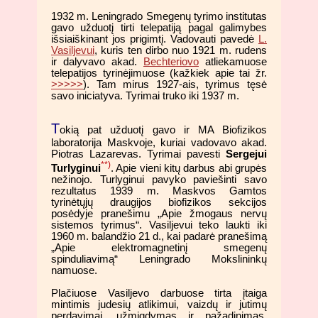
1932 m. Leningrado Smegenų tyrimo institutas
gavo užduotį tirti telepatiją pagal galimybes
išsiaiškinant jos prigimtį. Vadovauti pavedė
L.
Vasiljevui
, kuris ten dirbo nuo 1921 m. rudens
ir dalyvavo akad.
Bechteriovo
atliekamuose
telepatijos tyrinėjimuose (kažkiek apie tai žr.
>>>>>
). Tam mirus 1927-ais, tyrimus tęsė
savo iniciatyva. Tyrimai truko iki 1937 m.
T
okią pat užduotį gavo ir MA Biofizikos
laboratorija Maskvoje, kuriai vadovavo akad.
Piotras Lazarevas. Tyrimai pavesti
Sergejui
**)
Turlyginui
. Apie vieni kitų darbus abi grupės
nežinojo. Turlyginui pavyko paviešinti savo
rezultatus 1939 m. Maskvos Gamtos
tyrinėtųjų draugijos biofizikos sekcijos
posėdyje pranešimu „Apie žmogaus nervų
sistemos tyrimus“. Vasiljevui teko laukti iki
1960 m. balandžio 21 d., kai padarė pranešimą
„Apie elektromagnetinį smegenų
spinduliavimą“ Leningrado Mokslininkų
namuose.
Plačiuose Vasiljevo darbuose tirta įtaiga
mintimis judesių atlikimui, vaizdų ir jutimų
perdavimai, užmigdymas ir pažadinimas.