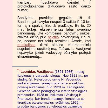
kambarį, nusukdavo dangtelį ir
protokoluojančiai diktuodavo rasto daikto
numerį.
Bandymai prasidėjo gegužės 19 d.
Bandomajai pavyko nuspėti 3 daiktų iš 10-ies
formą ir spalvą. Bet tik pradžioje. Be to, 20
min. trukęs eksperimentas labai išvargino
bandomąją. Dvi kontrolinės bandymų sekos,
atliktos dieną prie
pejotlio
pavartojimą ir 5 d.
po, nedavė net tokių rezultatų. Atrodė, kad
meskalinas
tikrai skatina ekstrasensinių
sugebėjimų sustiprėjimą. Tačiau, L. Vasiljevui
nepavyko įtikinti vadovybę būtinybe pratęsti
eksperimentą...
*)
Leonidas Vasiljevas
(1891-1966) – rusų
fiziologas ir parapsichologas. Nuo 1922 m., po
studijų, St. Peterburgo un-te N. Vedenskio
vadovaujamas tyrinėjo parabiozę – elektros
poveikį audiniams; nuo 1923 m. Leningrado
Gerceno vardo pedagoginio inst-to fiziologijos
profesorius. 1928 m. išsiųstas į Vokietiją ir
Prancūziją, kur bandė nustatyti kontaktus su
tirenčiais paranormalius reiškinius. 1932 m.
pradėjo bandymus su telepatijos galimybių