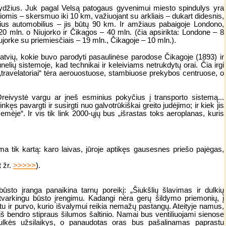
dydžius. Juk pagal Velsą patogaus gyvenimui miesto spindulys yra
omis – skersmuo iki 10 km, važiuojant su arkliais – dukart didesnis,
ius automobilius – jis būtų 90 km. Ir amžiaus pabaigoje Londono,
20 mln. o Niujorko ir Čikagos – 40 mln. (čia apsirikta: Londone – 8
ujorke su priemiesčiais – 19 mln., Čikagoje – 10 mln.).
atvių, kokie buvo parodyti pasaulinėse parodose Čikagoje (1893) ir
unelių sistemoje, kad technikai ir keleiviams netrukdytų orai. Čia irgi
„travelatoriai“ tėra aerouostuose, stambiuose prekybos centruose, o
„Oreivystė vargu ar įneš esminius pokyčius į transporto sistemą...
ęs pavargti ir susirgti nuo galvotrūkiškai greito judėjimo; ir kiek jis
emėje“. Ir vis tik link 2000-ųjų bus „išrastas toks aeroplanas, kuris
ma tik kartą: karo laivas, jūroje aptikęs gausesnes priešo pajėgas,
t žr.
>>>>>
).
būsto įranga panaikina tarnų poreikį: „Šiukšlių šlavimas ir dulkių
tvarkingu būsto įrengimu. Kadangi nėra gerų šildymo priemonių, į
tu ir purvo, kurio išvalymui reikia nemažų pastangų. Ateityje namus,
 iš bendro stipraus šilumos šaltinio. Namai bus ventiliuojami sienose
dulkės užsilaikys, o panaudotas oras bus pašalinamas paprastu