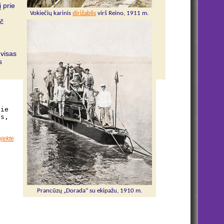
 prie
Vokiečių karinis
dirižablis
virš Reino, 1911 m.
ač
 visas
s
pie
os,
jekte
Prancūzų „Dorada“ su ekipažu, 1910 m.