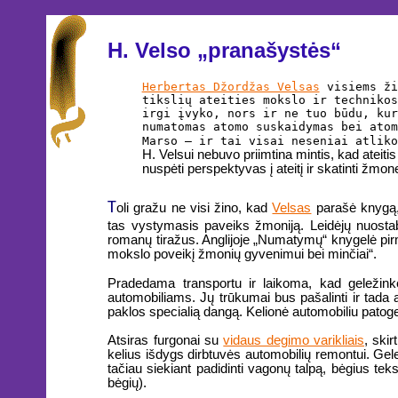
H. Velso „pranašystės“
Herbertas Džordžas Velsas
visiems ži
tikslių ateities mokslo ir technikos
irgi įvyko, nors ir ne tuo būdu, kur
numatomas atomo suskaidymas bei ato
Marso – ir tai visai neseniai atlik
H. Velsui nebuvo priimtina mintis, kad ateiti
nuspėti perspektyvas į ateitį ir skatinti žmone
T
oli gražu ne visi žino, kad
Velsas
parašė knygą,
tas vystymasis paveiks žmoniją. Leidėjų nuostaba
romanų tiražus. Anglijoje „Numatymų“ knygelė pir
mokslo poveikį žmonių gyvenimui bei minčiai“.
Pradedama transportu ir laikoma, kad geležink
automobiliams. Jų trūkumai bus pašalinti ir tada a
paklos specialią dangą. Kelionė automobiliu patoges
Atsiras furgonai su
vidaus degimo varikliais
, ski
kelius išdygs dirbtuvės automobilių remontui. Gele
tačiau siekiant padidinti vagonų talpą, bėgius teks
bėgių).