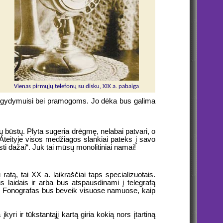
Vienas pirmųjų telefonų su disku, XIX a. pabaiga
s, gydymuisi bei pramogoms. Jo dėka bus galima
ių būstų. Plyta sugeria drėgmę, nelabai patvari, o
 Ateityje visos medžiagos slankiai pateks į savo
usti dažai“. Juk tai mūsų monolitiniai namai!
ratą, tai XX a. laikraščiai taps specializuotais.
mus laidais ir arba bus atspausdinami į telegrafą
ku. Fonografas bus beveik visuose namuose, kaip
yri ir tūkstantąjį kartą giria kokią nors įtartiną