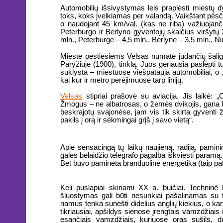
Automobilių išsivystymas leis praplėsti miestų 
toks, koks įveikiamas per valandą. Vaikštant pėsči
o naudojant 45 km/val. (kas ne riba) važiuojanč
Peterburgo ir Berlyno gyventojų skaičius viršytų 
mln., Peterburge – 4,5 mln., Berlyne – 3,5 mln., Ni
Mieste pėstiesiems Velsas numatė judančių šalig
Paryžiuje (1900), tinklą, Juos geriausia paslėpti t
suklysta – miestuose viešpatauja automobiliai, o 
kai kur ir metro perėjimuose tarp linijų.
Velsas
stipriai prašovė su aviacija. Jis laikė: 
Žmogus – ne albatrosas, o žemės dvikojis, gana link
beskrajotų svajonėse, jam vis tik skirta gyventi ž
pakils į orą ir sėkmingai grįš į savo vietą“.
Apie sensacingą tų laikų naujieną, radiją, pamini
galės belaidžio telegrafo pagalba iškviesti paramą.
Bet buvo paminėta branduolinė energetika (taip pa
Keli puslapiai skiriami XX a. buičiai. Techninė 
šluostymas gali būti nesunkiai pašalinamas su 
namus tenka sunešti didelius anglių kiekius, o kar
tikriausiai, apšildys sienose įrengtais vamzdžiais
esančiais vamzdžiais, kuriuose oras sušils, 