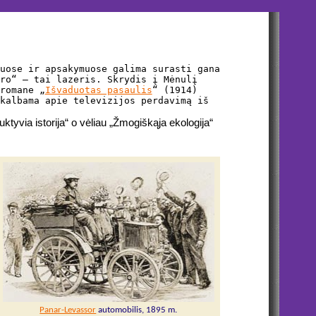
uose ir apsakymuose galima surasti gana
ro“ – tai lazeris. Skrydis į Mėnulį
romane „
Išvaduotas pasaulis
“ (1914)
kalbama apie televizijos perdavimą iš
ktyvia istorija“ o vėliau „Žmogiškąja ekologija“
Panar-Levassor
automobilis, 1895 m.