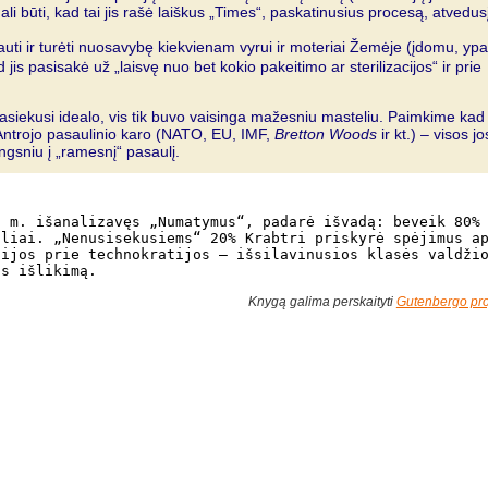
 būti, kad tai jis rašė laiškus „Times“, paskatinusius procesą, atvedusį
kiauti ir turėti nuosavybę kiekvienam vyrui ir moteriai Žemėje (įdomu, yp
 jis pasisakė už „laisvę nuo bet kokio pakeitimo ar sterilizacijos“ ir prie
asiekusi idealo, vis tik buvo vaisinga mažesniu masteliu. Paimkime kad
 Antrojo pasaulinio karo (NATO, EU, IMF,
Bretton Woods
ir kt.) – visos jo
ngsniu į „ramesnį“ pasaulį.
7 m. išanalizavęs „Numatymus“, padarė išvadą: beveik 80%
sliai. „Nenusisekusiems“ 20% Krabtri priskyrė spėjimus a
tijos prie technokratijos – išsilavinusios klasės valdži
ns išlikimą.
Knygą galima perskaityti
Gutenbergo pro