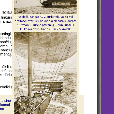
. Tačiau
Vokiečių tankas A7V, kurių tebuvo tik dvi
linkusi
dešimtys, svėrusių po 32 t, o ekipažą sudarant
 manau,
18 žmonių. Turėjo patranką, 6 sunkiuosius
kulkosvaidžius. Greitis – iki 9,5 km.val.
rtingi,
idendų.
nančių,
iama ir
ebančių
ementų,
škilių,
riežtas
us dūriu
evaikių
iteisino
nakamai
ino