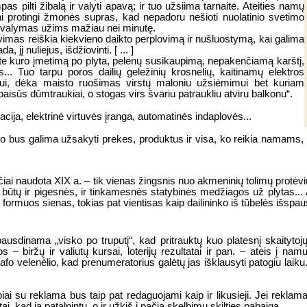
s pilti žibalą ir valyti apavą; ir tuo užsiima tarnaitė. Ateities namų
ai protingi žmonės supras, kad nepadoru nešioti nuolatinio svetimo
io valymas užims mažiau nei minutę.
vimas reiškia kiekvieno daikto perplovimą ir nušluostymą, kai galima
 jį nuliejus, išdžiovinti. [ ... ]
kite kuro įmetimą po plyta, pelenų susikaupimą, nepakenčiamą karštį,
... Tuo tarpu poros dailių geležinių krosnelių, kaitinamų elektros
ui, dėka maisto ruošimas virstų maloniu užsiėmimui bet kuriam
aisūs dūmtraukiai, o stogas virs švariu patraukliu atviru balkonu“.
cija, elektrinė virtuvės įranga, automatinės indaplovės...
Juo bus galima užsakyti prekes, produktus ir visa, ko reikia namam
ačiai naudota XIX a. – tik vienas žingsnis nuo akmeninių tolimų protėv
i būtų ir pigesnės, ir tinkamesnės statybinės medžiagos už plytas...
ui formuos sienas, tokias pat vientisas kaip dailininko iš tūbelės išspa
pausdinama „visko po truputį“, kad pritrauktų kuo platesnį skaitytojų 
os – biržų ir valiutų kursai, loterijų rezultatai ir pan. – ateis į na
fo velenėlio, kad prenumeratorius galėtų jas išklausyti patogiu lai
i su reklama bus taip pat redaguojami kaip ir likusieji. Jei reklama įk
i, kad ją patalpintų, o ir užkiš į pačią skelbimų skilties pabaigą.