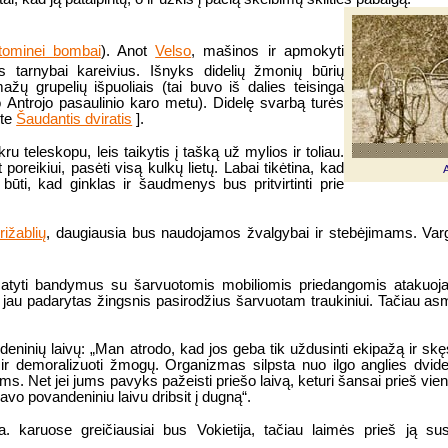
tominei bombai
). Anot
Velso
, mašinos ir apmokyti
us tarnybai kareivius. Išnyks didelių žmonių būrių
ažų grupelių išpuoliais (tai buvo iš dalies teisinga
o Antrojo pasaulinio karo metu). Didelę svarbą turės
ite
Šaudantis dviratis
].
u teleskopu, leis taikytis į tašką už mylios ir toliau.
poreikiui, pasėti visą kulkų lietų. Labai tikėtina, kad
ūti, kad ginklas ir šaudmenys bus pritvirtinti prie
irižablių
, daugiausia bus naudojamos žvalgybai ir stebėjimams. Varg
matyti bandymus su šarvuotomis mobiliomis priedangomis atakuo
jau padarytas žingsnis pasirodžius šarvuotam traukiniui. Tačiau as
eninių laivų: „Man atrodo, kad jos geba tik uždusinti ekipažą ir skęs
 ir demoralizuoti žmogų. Organizmas silpsta nuo ilgo anglies dvideg
 Net jei jums pavyks pažeisti priešo laivą, keturi šansai prieš vieną
vo povandeniniu laivu dribsit į dugną“.
 karuose greičiausiai bus Vokietija, tačiau laimės prieš ją susi