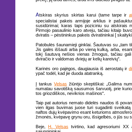
A
tskiras skyrius skirtas karui (tame tarpe ir
a
specialistai pakeis armijoje arklius ir pašaukt
susidūrimai; karas taps poziciniu su atskirais m
Pirmojo pasaulinio karo atveju, tačiau kitaip buv
dviratis – pėstininkus pakeis dviratininkai [ skaityk
Patobulės šaunamieji ginklai. Šautuvas su „tam tikr
Jis galės iššauti arba po vieną kulką, arba, esant 
tokį šautuvą nešios vienas žmogus, tačiau gali b
dviračio ir valdomas dviejų ar kelių kareivių“.
Karinės oro pajėgos, daugiausia iš aerostatų ir
d
ypač todėl, kad jie duoda atatranką.
Į tankus
Velsas
žiūrėjo skeptiškai: „Galima nu
numatau savotišką sausumos šarvuotį, prie kurio 
tos griozdiškos, nevikrios mašinos“.
Taip pat autorius nemato didelės naudos iš povand
vien ilgas buvimas juose turi sugadinti sveikatą
naftos dujų kvėpavimo esant keturioms atmosferoms.
žmonės, kvėpavę grynu oru, išsigelbės, o jūs su sa
Beje,
H. Velsas
tvirtino, kad agresoriumi XX a.
sąjungininkai.