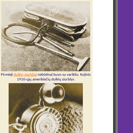
Pirmieji
dulkių siurbliai
nebūtinai buvo su varikliu. Kojinis
1910-ųjų amerikiečių dulkių siurblys