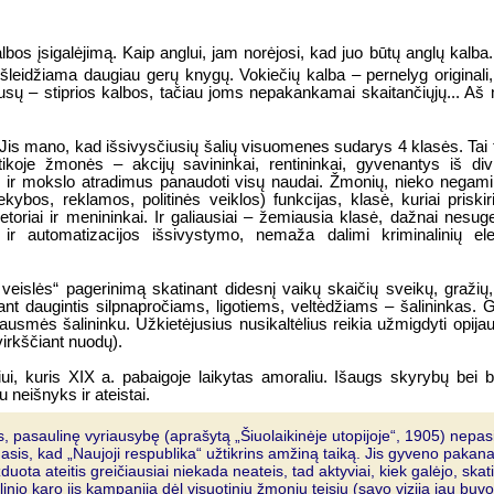
lbos įsigalėjimą. Kaip anglui, jam norėjosi, kad juo būtų anglų kalba
šleidžiama daugiau gerų knygų. Vokiečių kalba – pernelyg originali, 
 rusų – stiprios kalbos, tačiau joms nepakankamai skaitančiųjų... Aš
s mano, kad išsivysčiusių šalių visuomenes sudarys 4 klasės. Tai tu
ikoje žmonės – akcijų savininkai, rentininkai, gyvenantys iš div
as ir mokslo atradimus panaudoti visų naudai. Žmonių, nieko negami
ybos, reklamos, politinės veiklos) funkcijas, klasė, kuriai priskir
etoriai ir menininkai. Ir galiausiai – žemiausia klasė, dažnai nesug
ir automatizacijos išsivystymo, nemaža dalimi kriminalinių el
islės“ pagerinimą skatinant didesnį vaikų skaičių sveikų, gražių, i
t daugintis silpnapročiams, ligotiems, veltėdžiams – šalininkas. G
ausmės šalininku. Užkietėjusius nusikaltėlius reikia užmigdyti opija
virkščiant nuodų).
ui, kuris XIX a. pabaigoje laikytas amoraliu. Išaugs skyrybų bei b
u neišnyks ir ateistai.
ykus, pasaulinę vyriausybę (aprašytą „Šiuolaikinėje utopijoje“, 1905) nepas
damasis, kad „Naujoji respublika“ užtikrins amžiną taiką. Jis gyveno paka
izduota ateitis greičiausiai niekada neateis, tad aktyviai, kiek galėjo, skat
nio karo jis kampaniją dėl visuotinių žmonių teisių (savo viziją jau buvo