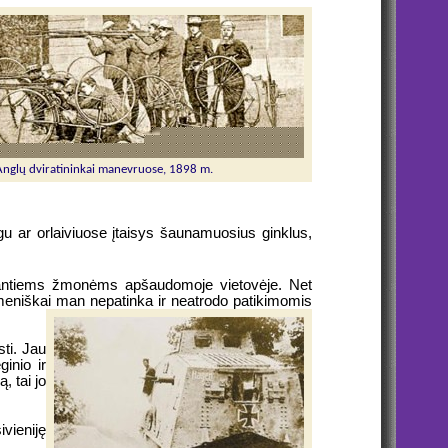
Anglų dviratininkai manevruose, 1898 m.
u ar orlaiviuose įtaisys šaunamuosius ginklus,
jantiems žmonėms apšaudomoje vietovėje. Net
meniškai man nepatinka ir neatrodo patikimomis
ti. Jau
inio ir
, tai jo
vieniję