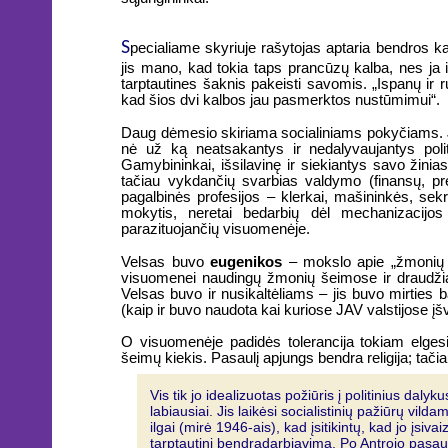
S
pecialiame skyriuje rašytojas aptaria bendros ka
jis mano, kad tokia taps prancūzų kalba, nes ja i
tarptautines šaknis pakeisti savomis. „Ispanų ir
kad šios dvi kalbos jau pasmerktos nustūmimui“.
Daug dėmesio skiriama socialiniams pokyčiams. Ji
nė už ką neatsakantys ir nedalyvaujantys polit
Gamybininkai, išsilavinę ir siekiantys savo žini
tačiau vykdančių svarbias valdymo (finansų, prek
pagalbinės profesijos – klerkai, mašininkės, sekr
mokytis, neretai bedarbių dėl mechanizacijos 
parazituojančių visuomenėje.
Velsas buvo
eugenikos
– mokslo apie „žmonių ve
visuomenei naudingų žmonių šeimose ir draudžian
Velsas buvo ir nusikaltėliams – jis buvo mirties b
(kaip ir buvo naudota kai kuriose JAV valstijose įš
O visuomenėje padidės tolerancija tokiam elgesi
šeimų kiekis. Pasaulį apjungs bendra religija; tačia
Vis tik jo idealizuotas požiūris į politinius dal
labiausiai. Jis laikėsi socialistinių pažiūrų vil
ilgai (mirė 1946-ais), kad įsitikintų, kad jo įsiva
tarptautinį bendradarbiavimą. Po Antrojo pasauli