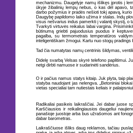
mechanizmu. Daugelyje namų išlikęs įprotis į lempa
ūkyje žibalinių lempų nebus, o kas dėl apavo, t
darbo požymius ir pradės nešioti tokį apavą, kur
Daugybę papildomo laiko užima ir stalas. Indų plo
visus nešvarius indus pamerkti į valantį skystį, o tada,
Tvarkyti virtuvės reikalus labai vargina. Prisimin
būtinumą griebti pajuodusius puodus ir keptuves
pagalba, su termometrais temperatūros valdym
inteligentiškam žmogui. Kartu nuo stogų pradings b
Tad čia numatytas namų centrinis šildymas, ventilia
Didelę svarbą Velsas skyrė telefono paplitimui. 
netgi dirbti namuose ir sudarinėti sandėrius.
O ir pačius namus statys kitaip. Juk plyta, taip pl
statyba naudojant jas nelengva. „Betoniniai bloka
vietas specialiai tam nutiestais keliais ir palaipsni
Radikaliai pasikeis laikraščiai. Jei dabar juose s
Karščiausios ir reikalingiausios daugeliui naujien
panašioje juostoje arba bus užrašomos ant fonogra
dabar barometras.
Laikraščiuose išliks daug reklamos, tačiau puslapia
prekę, ją arba atmes, arba ims didelius pinigus už ta