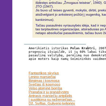
išdėstęs anksčiau „Žmogaus teisėse“, 1940). Gali
JTO (1947).
Jis buvo už teises gyventi, mokytis, dirbti, pre
atsižvelgiant jo ankstesnį požiūrį į eugeniką, kad
kankinimus).
Tačiau pasaulinės vyriausybės idėja, kad ir nep
tas tarptautines organizacijas, atsiradusias po
netapo absoliučiai pasaulinėmis, tačiau buvo ži
Amerikietis istorikas
Polas Krabtri
, 200
prognozių išsipildė, iš jų 60% labai tik
pasaulinę valstybę, perėjimą nuo demokra
apie moters kaip namų šeimininkės vaidme
Fantastikos skyrius
Lenino marsiečiai
Bėgimas į kosmosą
Svečias iš kosmoso
Velso atominė bomba
Pranašai ir jų pranašystės
Antrasis marsiečių antplūdis
Į susitikimą su nežemiečiais...
Dž. Sviftas. Guliverio kelionės