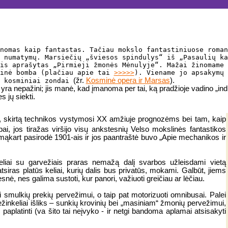
nomas kaip fantastas. Tačiau mokslo fantastiniuose roman
 numatymų. Marsiečių „šviesos spindulys“ iš „Pasaulių ka
is aprašytas „Pirmieji žmonės Mėnulyje“. Mažai žinomame 
minė bomba (plačiau apie tai
>>>>>
). Viename jo apsakymų 
(žr.
Kosminė opera ir Marsas
).
o kosminiai zondai
s yra nepažini; jis manė, kad įmanoma per tai, ką pradžioje vadino „indu
s jų siekti.
 skirtą technikos vystymosi XX amžiuje prognozėms bei tam, kaip
i, jos tiražas viršijo visų ankstesnių Velso mokslinės fantastikos
mąkart pasirodė 1901-ais ir jos paantraštė buvo „Apie mechanikos ir
eliai su garvežiais praras nemažą dalį svarbos užleisdami vietą
tsiras platūs keliai, kurių dalis bus privatūs, mokami. Galbūt, jiems
nė, nes galima sustoti, kur panori, važiuoti greičiau ar lėčiau.
rti smulkių prekių pervežimui, o taip pat motorizuoti omnibusai. Palei
žinkeliai išliks – sunkių krovinių bei „masiniam“ žmonių pervežimui,
 paplatinti (va šito tai neįvyko - ir netgi bandoma aplamai atsisakyti