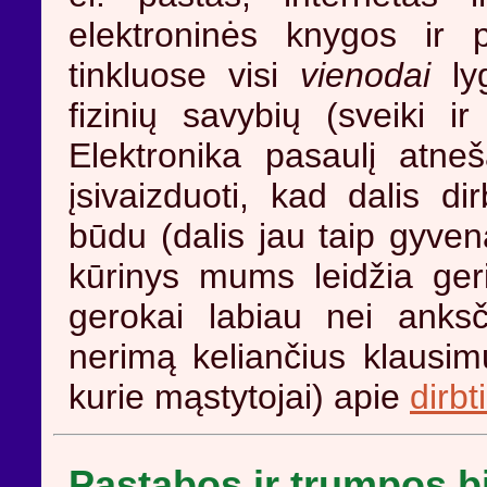
elektroninės knygos ir p
tinkluose visi
vienodai
lyg
fizinių savybių (sveiki ir
Elektronika pasaulį atne
įsivaizduoti, kad dalis di
būdu (dalis jau taip gyven
kūrinys mums leidžia ger
gerokai labiau nei anksč
nerimą keliančius klausimu
kurie mąstytojai) apie
dirbt
Pastabos ir trumpos bi