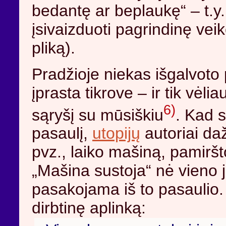
bedantę ar beplaukę“ – t.y
įsivaizduoti pagrindinę vei
pliką).
Pradžioje niekas išgalvoto
įprasta tikrove – ir tik vėl
6)
sąryšį su mūsiškiu
. Kad s
pasaulį,
utopijų
autoriai daž
pvz., laiko mašiną, pamiršt
„Mašina sustoja“ nė vieno j
pasakojama iš to pasaulio. 
dirbtinę aplinką: