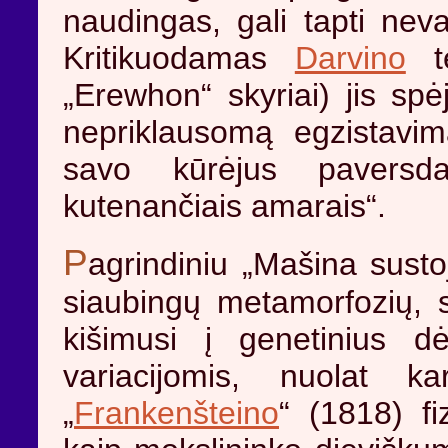
naudingas, gali tapti nev
Kritikuodamas
Darvino
te
„Erewhon“ skyriai) jis sp
nepriklausomą egzistavim
savo kūrėjus paversda
kutenančiais amarais“.
P
agrindiniu „Mašina susto
siaubingų metamorfozių, 
kišimusi į genetinius dė
variacijomis, nuolat 
„
Frankenšteino
“ (1818) fi