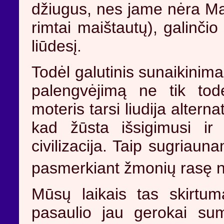
džiugus, nes jame nėra Mai
rimtai maištautų), galinčio
liūdesį.
Todėl galutinis sunaikinim
palengvėjimą ne tik tod
moteris tarsi liudija alterna
kad žūsta išsigimusi ir
civilizacija. Taip sugriau
pasmerkiant žmonių rasę 
Mūsų laikais tas skirtu
pasaulio jau gerokai su