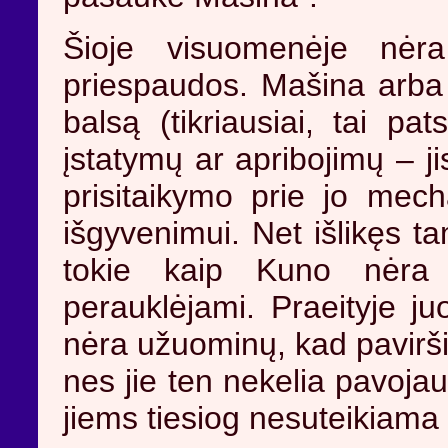
Šioje visuomenėje nėra
priespaudos. Mašina arba K
balsą (tikriausiai, tai p
įstatymų ar apribojimų – ji
prisitaikymo prie jo mech
išgyvenimui. Net išlikęs t
tokie kaip Kuno nėra l
perauklėjami. Praeityje ju
nėra užuominų, kad pavirši
nes jie ten nekelia pavoja
jiems tiesiog nesuteikiama 