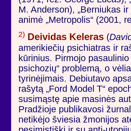
M. Anderson), „Berniukas ir 
animė „Metropolis“ (2001, rež
2)
Deividas Keleras
(
David
amerikiečių psichiatras ir ra
kūrinius. Pirmojo pasaulinio
psichozių“ problemą, o vėli
tyrinėjimais. Debiutavo aps
rašytą „Ford Model T“ epoch
susimąstę apie masinės au
Pradžioje publikavosi žurnal
netikėjo šviesia žmonijos ate
pesimistiški ir su anti-utopi