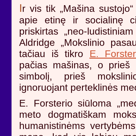
I
r vis tik „Mašina sustojo
apie etinę ir socialinę ci
priskirtas „neo-ludistinia
Aldridge „Mokslinio pasaul
tačiau iš tikro
E. Forster
pačias mašinas, o prieš
simbolį, prieš mokslin
ignoruojant perteklinės m
E. Forsterio siūloma „medi
meto dogmatiškam mokslo
humanistinėms vertybėms.