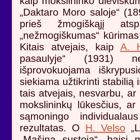
kaip mokslininko dieviškum
„Daktaro Moro saloje“ (1
prieš žmogiškąjį atsp
„nežmogiškumas“ kūrimas g
Kitais atvejais, kaip
A. H
pasaulyje“ (1931) ne
išprovokuojama iškrypusio
siekiama užtikrinti stabilią
tais atvejais, nesvarbu, ar
mokslininkų lūkesčius, a
sąmoningo individualaus
rezultatas. O
H. Velso
„L
„Mašina sustoja“, baisi 