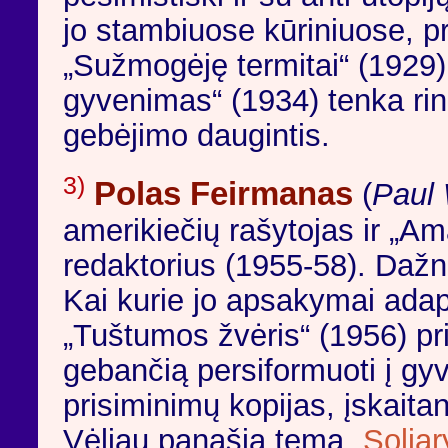
jo stambiuose kūriniuose, 
„Sužmogėję termitai“ (1929
gyvenimas“ (1934) tenka rin
gebėjimo daugintis.
3)
Polas Feirmanas
(
Paul
amerikiečių rašytojas ir „Ama
redaktorius (1955-58). Dažn
Kai kurie jo apsakymai adapt
„Tuštumos žvėris“ (1956) pri
gebančią persiformuoti į gyv
prisiminimų kopijas, įskaita
Vėliau panašią temą „
Soliar