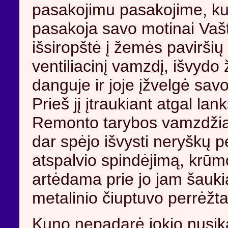
pasakojimu pasakojime, ku
pasakoja savo motinai Vašt
išsiropštė į žemės paviršių
ventiliacinį vamzdį, išvydo
danguje ir joje įžvelgė sav
Prieš jį įtraukiant atgal lan
Remonto tarybos vamzdžia
dar spėjo išvysti neryškų p
atspalvio spindėjimą, krūmo
artėdama prie jo jam šauki
metalinio čiuptuvo perrėžta
Kuno nepadarė jokio nusik