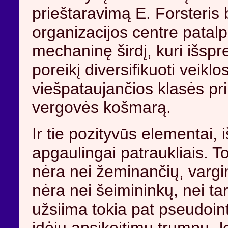
prieštaravimą E. Forsteris 
organizacijos centre pata
mechaninę širdį, kuri išspr
poreikį diversifikuoti veiklo
viešpataujančios klasės pri
vergovės košmarą.
Ir tie pozityvūs elementai, 
apgaulingai patraukliais. T
nėra nei žeminančių, vargi
nėra nei šeimininkų, nei ta
užsiima tokia pat pseudoin