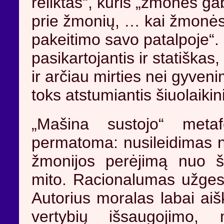
reliktas“, kuris „žmones ga
prie žmonių, … kai žmonės 
pakeitimo savo patalpoje
pasikartojantis ir statiškas
ir arčiau mirties nei gyven
toks atstumiantis šiuolaikin
„Mašina sustojo“ meta
permatoma: nusileidimas nu
žmonijos perėjimą nuo 
mito. Racionalumas užgeso
Autorius moralas labai aiš
vertybių išsaugojimo,