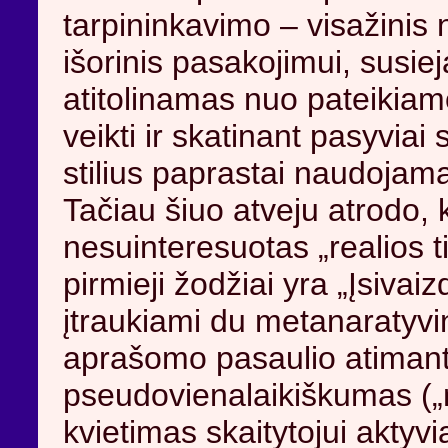
tarpininkavimo – visažinis
išorinis pasakojimui, susiej
atitolinamas nuo pateikiamo
veikti ir skatinant pasyviai
stilius paprastai naudojamas
Tačiau šiuo atveju atrodo, 
nesuinteresuotas „realios ti
pirmieji žodžiai yra „Įsivai
įtraukiami du metanaratyvin
aprašomo pasaulio atimanty
pseudovienalaikiškumas (
kvietimas skaitytojui aktyvia