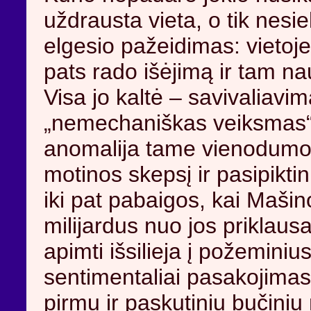
uždrausta vieta, o tik nesi
elgesio pažeidimas: vietoje 
pats rado išėjimą ir tam n
Visa jo kaltė – savivaliavi
„nemechaniškas veiksmas“. 
anomalija tame vienodumo li
motinos skepsį ir pasipikt
iki pat pabaigos, kai Mašin
milijardus nuo jos priklaus
apimti išsilieja į požeminiu
sentimentaliai pasakojimas
pirmu ir paskutiniu bučiniu 