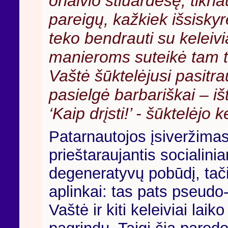
orlaivio stiuardesę, tikria
pareigų, kažkiek išsisky
teko bendrauti su keleiviai
manieroms suteikė tam t
Vaštė šūktelėjusi pasitra
pasielgė barbariškai – išt
‘Kaip drįsti!’ - šūktelėjo k
Patarnautojos įsiveržimas
prieštaraujantis socialini
degeneratyvų pobūdį, tači
aplinkai: tas pats pseudo-
Vaštė ir kiti keleiviai la