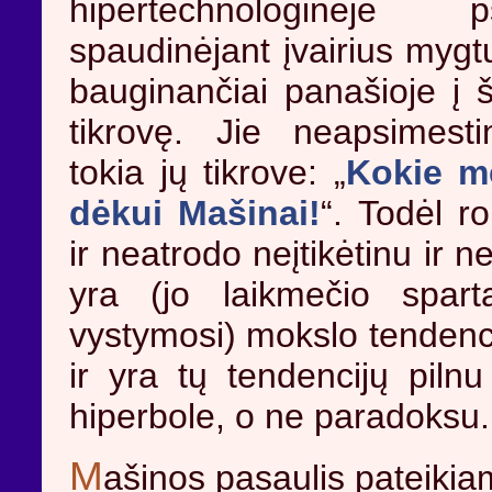
hipertechnologinėje p
spaudinėjant įvairius mygt
bauginančiai panašioje į 
tikrovę. Jie neapsimesti
tokia jų tikrove: „
Kokie m
dėkui Mašinai!
“. Todėl r
ir neatrodo neįtikėtinu ir
yra (jo laikmečio spart
vystymosi) mokslo tendenci
ir yra tų tendencijų pilnu
hiperbole, o ne paradoksu.
M
ašinos pasaulis pateiki