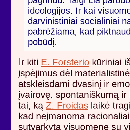
pagrindu. Taigi čia parodo
ideologijos. Ir kai visuom
darvinistiniai socialiniai 
pabrėžiama, kad piktnaudž
pobūdį.
I
r kiti
E. Forsterio
kūriniai i
įspėjimus dėl materialistin
atskleisdami dvasinį ir em
įvairovę, spontaniškumą ir
tai, ką
Z. Froidas
laikė trag
kad neįmanoma racionaliai su
sutvarkytą visuomenę su vis