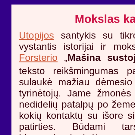
Mokslas k
Utopijos
santykis su tikro
vystantis istorijai ir m
Forsterio
„
Mašina susto
teksto reikšmingumas pa
sulaukė mažiau dėmesio
tyrinėtojų. Jame žmonės 
nedidelių patalpų po žeme 
kokių kontaktų su išore si
patirties. Būdami t