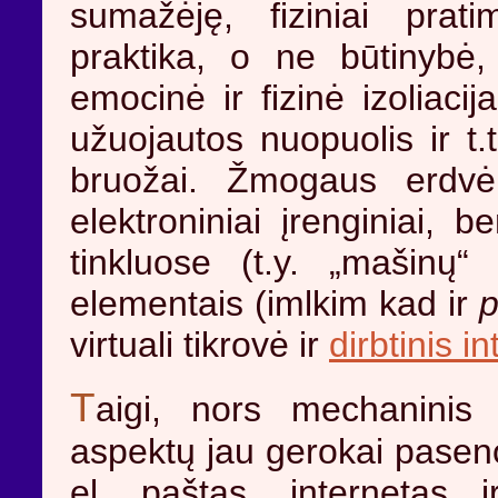
sumažėję, fiziniai prat
praktika, o ne būtinybė
emocinė ir fizinė izoliacij
užuojautos nuopuolis ir t.
bruožai. Žmogaus erdvė 
elektroniniai įrenginiai, 
tinkluose (t.y. „mašinų
elementais (imlkim kad ir
p
virtuali tikrovė ir
dirbtinis i
T
aigi, nors mechanini
aspektų jau gerokai paseno
el. paštas, internetas i