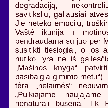
degradaciją, nekontro
savitiksliu, galiausiai atve
Jie neteko emocijų, troški
Vaštė įkūnija ir moti
bendraudama su juo per Maš
susitikti tiesiogiai, o jo
nutiko, yra ne iš gailesči
„Mašinos knyga“ patvirti
pasibaigia gimimo metu“). T
tėra „nelaimės“ nebuvi
„Puikiajame naujajame p
nenatūrali būsena. Tik 