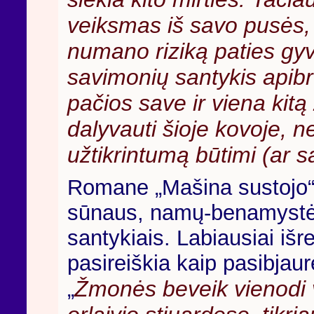
veiksmas iš savo pusės,
numano riziką paties gyv
savimonių santykis apibrė
pačios save ir viena kitą
dalyvauti šioje kovoje, nes
užtikrintumą būtimi (ar s
Romane „Mašina sustojo“ 
sūnaus, namų-benamystė
santykiais. Labiausiai išr
pasireiškia kaip pasibjaur
Žmonės beveik vienodi 
„