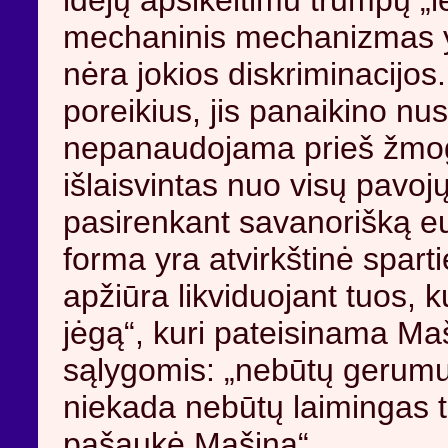
idėjų apsikeitimu trumpų „l
mechaninis mechanizmas yra
nėra jokios diskriminacijo
poreikius, jis panaikino nus
nepanaudojama prieš žmogų
išlaisvintas nuo visų pavoj
pasirenkant savanorišką eu
forma yra atvirkštinė spart
apžiūra likviduojant tuos, k
jėgą“, kuri pateisinama M
sąlygomis: „nebūtų gerumu p
niekada nebūtų laimingas t
pašaukė Mašina“.