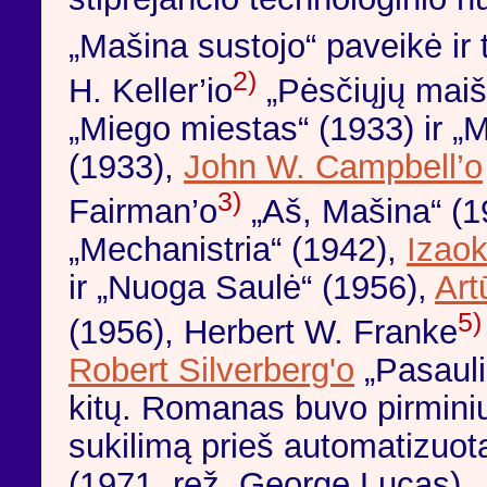
„Mašina sustojo“ paveikė ir 
2)
H. Keller’io
„Pėsčiųjų maiš
„Miego miestas“ (1933) ir 
(1933),
John W. Campbell’o
3)
Fairman’o
„Aš, Mašina“ (19
„Mechanistria“ (1942),
Izao
ir „Nuoga Saulė“ (1956),
Art
5)
(1956), Herbert W. Franke
Robert Silverberg'o
„Pasauli
kitų. Romanas buvo pirminiu 
sukilimą prieš automatizuo
(1971, rež. George Lucas),