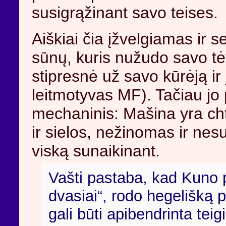
susigrąžinant savo teises.
Aiškiai čia įžvelgiamas ir 
sūnų, kuris nužudo savo tėv
stipresnė už savo kūrėją ir 
leitmotyvas MF). Tačiau jo
mechaninis: Mašina yra ch
ir sielos, nežinomas ir nes
viską sunaikinant.
Vašti pastaba, kad Kuno 
dvasiai“, rodo hegelišką p
gali būti apibendrinta teig