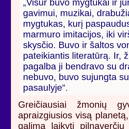
„Visur buvo mygtukai ir ju
gavimui, muzikai, drabuž
mygtukas, kurį paspaudus 
marmuro imitacijos, iki vi
skysčio. Buvo ir šaltos 
pateikiantis literatūrą. Ir
pagalba ji bendravo su dr
nebuvo, buvo sujungta su
pasaulyje“.
Greičiausiai žmonių g
apraizgiusios visą planetą
galima laikyti pilnaverč