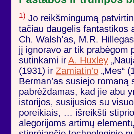
1)
Jo reikšmingumą patvirtina
tačiau daugelis fantastikos 
Ch. Walsh’as, M.R. Hillegas,
jį ignoravo ar tik prabėgom 
sutinkami ir
A. Huxley
„Nauj
(1931) ir
Zamiatin’o
„Mes“ (1
Berman’as susiejo romaną
pabrėždamas, kad jie abu yr
istorijos, susijusios su vis
poreikiais, … išreikšti stip
alegorijoms artimų elementų
stiprėjančio technologinio