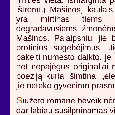
mirties vieta, išmarginta 
ištremtų Mašinos, kaulais
yra mirtinas tiems iš
degradavusiems žmonėms,
Mašinos. Palaipsniui jie b
protinius sugebėjimus. Ji
pakelti numesto daikto, jei
net nepajėgūs originaliai 
poeziją kuria išimtinai „ele
jie neteko gyvenimo prasm
S
iužeto romane beveik nėra
dar labiau susilpninamas vi