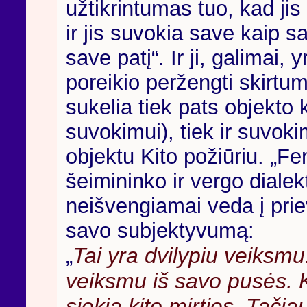
užtikrintumas tuo, kad jis
ir jis suvokia save kaip s
save patį“. Ir ji, galimai,
poreikio peržengti skirt
sukelia tiek pats objekto 
suvokimui), tiek ir suvok
objektu Kito požiūriu. „F
šeimininko ir vergo dialek
neišvengiamai veda į priev
savo subjektyvumą:
Tai yra dvilypiu veiksmu
„
veiksmu iš savo pusės. Ko
siekia kito mirties. Tačia