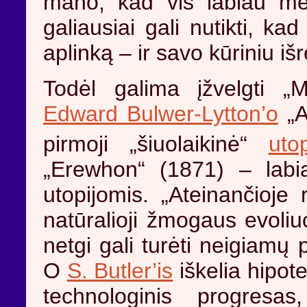
mano, kad vis labiau me
galiausiai gali nutikti, ka
aplinką – ir savo kūriniu i
Todėl galima įžvelgti 
Edward Bulwer-Lytton’o
„A
pirmoji „šiuolaikinė“
utop
„Erewhon“ (1871) – labia
utopijomis. „Ateinančioje
natūralioji žmogaus evoliuci
netgi gali turėti neigiamų
O
S. Butler’is
iškelia hipot
technologinis progresa