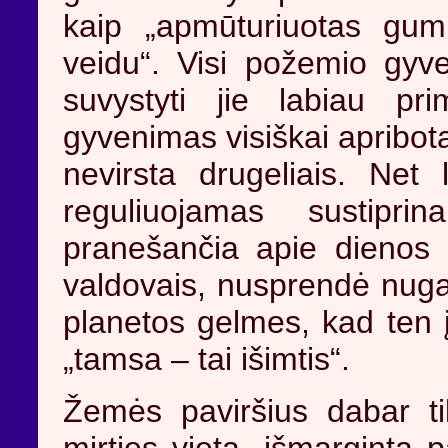
kaip „apmūturiuotas gum
veidu“. Visi požemio gyve
suvystyti jie labiau pri
gyvenimas visiškai apribot
nevirsta drugeliais. Net 
reguliuojamas sustipri
pranešančia apie dienos i
valdovais, nusprendė nugal
planetos gelmes, kad ten į
„tamsa – tai išimtis“.
Žemės paviršius dabar tik