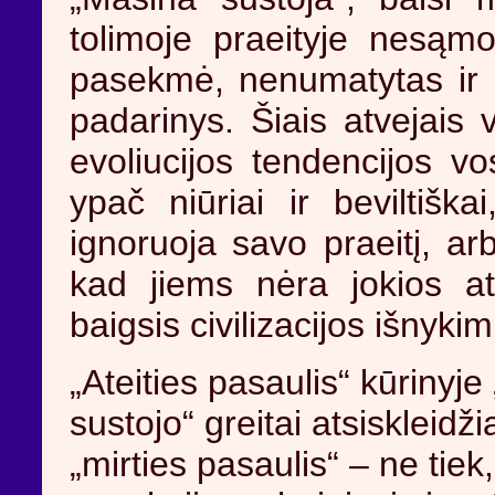
tolimoje praeityje nesąmo
pasekmė, nenumatytas ir
padarinys. Šiais atvejais 
evoliucijos tendencijos vo
ypač niūriai ir beviltišk
ignoruoja savo praeitį, ar
kad jiems nėra jokios at
baigsis civilizacijos išnykim
„Ateities pasaulis“ kūrinyj
sustojo“ greitai atsiskleidži
„mirties pasaulis“ – ne tiek