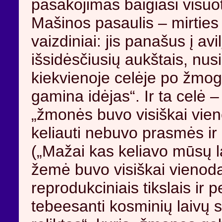
pasakojimas baigiasi visuot
Mašinos pasaulis – mirties
vaizdiniai: jis panašus į avil
išsidėsčiusių aukštais, nusi
kiekvienoje celėje po žmog
gamina idėjas“. Ir ta celė –
„žmonės buvo visiškai vien
keliauti nebuvo prasmės i
(„Mažai kas keliavo mūsų l
žemė buvo visiškai vienoda“
reprodukciniais tikslais ir p
tebeesanti kosminių laivų s