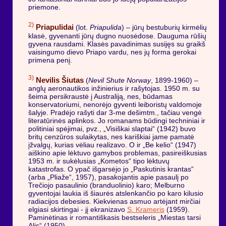
priemone.
2)
Priapulidai
(lot.
Priapulida
) – jūrų bestuburių kirmėlių
klasė, gyvenanti jūrų dugno nuosėdose. Dauguma rūšių
gyvena rausdami. Klasės pavadinimas susijęs su graikš
vaisingumo dievo Priapo vardu, nes jų forma gerokai
primena penį.
3)
Nevilis Šiutas
(
Nevil Shute Norway
, 1899-1960) –
anglų aeronautikos inžinierius ir rašytojas. 1950 m. su
šeima persikraustė į Australiją, nes, būdamas
konservatoriumi, nenorėjo gyventi leiboristų valdomoje
šalyje. Pradėjo rašyti dar 3-me dešimtm., tačiau vengė
literatūrinės aplinkos. Jo romanams būdingi techniniai ir
politiniai spėjimai, pvz., „Visiškai slaptai“ (1942) buvo
britų cenzūros sulaikytas, nes kariškiai jame pamatė
įžvalgų, kurias vėliau realizavo. O ir „Be kelio“ (1947)
aiškino apie lėktuvo gamybos problemas, pasireiškusias
1953 m. ir sukėlusias „Kometos“ tipo lėktuvų
katastrofas. O ypač išgarsėjo jo „Paskutinis krantas“
(arba „Pliaže“, 1957), pasakojantis apie pasaulį po
Trečiojo pasaulinio (branduolinio) karo; Melburno
gyventojai laukia iš šiaurės atslenkančio po karo kilusio
radiacijos debesies. Kiekvienas asmuo artėjant mirčiai
elgiasi skirtingai - jį ekranizavo
S. Krameris
(1959).
Paminėtinas ir romantiškasis bestseleris „Miestas tarsi
Alis“ (1950).