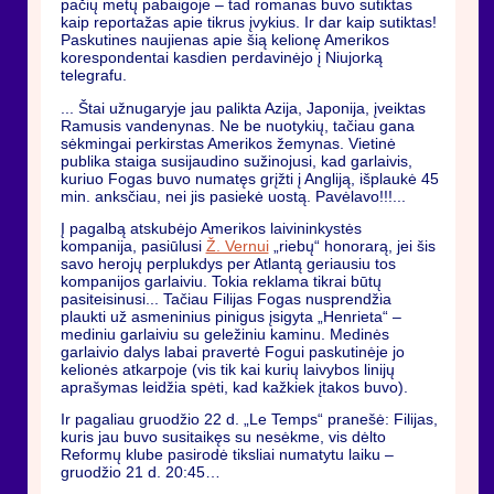
pačių metų pabaigoje – tad romanas buvo sutiktas
kaip reportažas apie tikrus įvykius. Ir dar kaip sutiktas!
Paskutines naujienas apie šią kelionę Amerikos
korespondentai kasdien perdavinėjo į Niujorką
telegrafu.
... Štai užnugaryje jau palikta Azija, Japonija, įveiktas
Ramusis vandenynas. Ne be nuotykių, tačiau gana
sėkmingai perkirstas Amerikos žemynas. Vietinė
publika staiga susijaudino sužinojusi, kad garlaivis,
kuriuo Fogas buvo numatęs grįžti į Angliją, išplaukė 45
min. anksčiau, nei jis pasiekė uostą. Pavėlavo!!!...
Į pagalbą atskubėjo Amerikos laivininkystės
kompanija, pasiūlusi
Ž. Vernui
„riebų“ honorarą, jei šis
savo herojų perplukdys per Atlantą geriausiu tos
kompanijos garlaiviu. Tokia reklama tikrai būtų
pasiteisinusi... Tačiau Filijas Fogas nusprendžia
plaukti už asmeninius pinigus įsigyta „Henrieta“ –
mediniu garlaiviu su geležiniu kaminu. Medinės
garlaivio dalys labai pravertė Fogui paskutinėje jo
kelionės atkarpoje (vis tik kai kurių laivybos linijų
aprašymas leidžia spėti, kad kažkiek įtakos buvo).
Ir pagaliau gruodžio 22 d. „Le Temps“ pranešė: Filijas,
kuris jau buvo susitaikęs su nesėkme, vis dėlto
Reformų klube pasirodė tiksliai numatytu laiku –
gruodžio 21 d. 20:45…