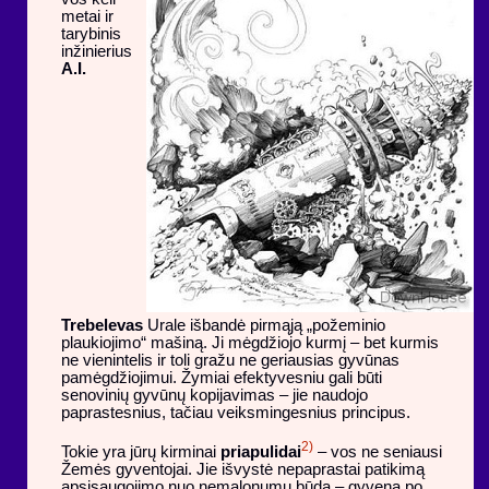
metai ir
tarybinis
inžinierius
A.I.
Trebelevas
Urale išbandė pirmąją „požeminio
plaukiojimo“ mašiną. Ji mėgdžiojo kurmį – bet kurmis
ne vienintelis ir toli gražu ne geriausias gyvūnas
pamėgdžiojimui. Žymiai efektyvesniu gali būti
senovinių gyvūnų kopijavimas – jie naudojo
paprastesnius, tačiau veiksmingesnius principus.
2)
Tokie yra jūrų kirminai
priapulidai
– vos ne seniausi
Žemės gyventojai. Jie išvystė nepaprastai patikimą
apsisaugojimo nuo nemalonumų būdą – gyvena po