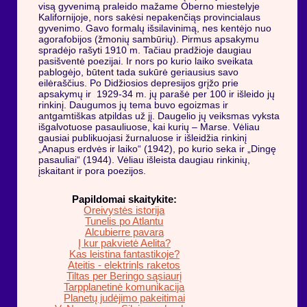
visą gyvenimą praleido mažame Oberno miestelyje
Kalifornijoje, nors sakėsi nepakenčiąs provincialaus
gyvenimo. Gavo formalų išsilavinimą, nes kentėjo nuo
agorafobijos (žmonių sambūrių). Pirmus apsakymu
spradėjo rašyti 1910 m. Tačiau pradžioje daugiau
pasišventė poezijai. Ir nors po kurio laiko sveikata
pablogėjo, būtent tada sukūrė geriausius savo
eilėraščius. Po Didžiosios depresijos grįžo prie
apsakymų ir 1929-34 m. jų parašė per 100 ir išleido jų
rinkinį. Daugumos jų tema buvo egoizmas ir
antgamtiškas atpildas už jį. Daugelio jų veiksmas vyksta
išgalvotuose pasauliuose, kai kurių – Marse. Vėliau
gausiai publikuojasi žurnaluose ir išleidžia rinkinį
„Anapus erdvės ir laiko“ (1942), po kurio seka ir „Dingę
pasauliai“ (1944). Vėliau išleista daugiau rinkinių,
įskaitant ir pora poezijos.
Papildomai skaitykite:
Oreivystės istorija
Tunelis po Atlantu
Alcubierre pavara
Į kur pakvietė Aelita?
Kas leistina fantastikoje?
Ateitis - elektrinļs raketos
Tiltas per Beringo sąsiaurį
Tarpplanetinė komunikacija
Planetų judėjimo pakeitimai