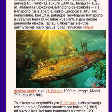
garvežį R. Trevitikas sukūrė 1804 m., tačiau tik 1825
m. atidarytas Stoktono-Darlingtono geležinkelis – ir ši
transporto rūšis sparčiai išplito Europoje ir JAV. Tad
nenuostabu, kad 19 a. pabaigos rašytojams transporto
išvystymo tema buvo labai įkvepianti, ir jam dažnai
panaudota elektra. Tačiau jų tikėjimas elektros
galimybėmis buvo naivus, ypač išvysčius
vidaus
degimo variklį
ir kai
H. Fordas
1909 m. įrengė „Model-
T“ surinkimo liniją.
To laikotarpio atspindžiu yra
Ž. Vernas
, kurio pirmuoju
romanu buvo „Penkios savaitės oro balionu“ (1863) –
tai buvo laikas, kai tapo įmanomas turizmas. „20