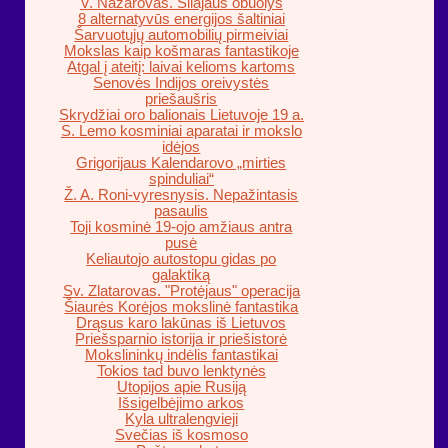
V. Nazarovas. Silajaus obuolys
8 alternatyvūs energijos šaltiniai
Šarvuotųjų automobilių pirmeiviai
Mokslas kaip košmaras fantastikoje
Atgal į ateitį: laivai kelioms kartoms
Senovės Indijos oreivystės
priešaušris
Skrydžiai oro balionais Lietuvoje 19 a.
S. Lemo kosminiai aparatai ir mokslo
idėjos
Grigorijaus Kalendarovo „mirties
spinduliai“
Ž. A. Roni-vyresnysis. Nepažintasis
pasaulis
Toji kosminė 19-ojo amžiaus antra
pusė
Keliautojo autostopu gidas po
galaktiką
Sv. Zlatarovas. "Protėjaus" operacija
Šiaurės Korėjos mokslinė fantastika
Drąsus karo lakūnas iš Lietuvos
Priešsparnio istorija ir priešistorė
Mokslininkų indėlis fantastikai
Tokios tad buvo lenktynės
Utopijos apie Rusiją
Išsigelbėjimo arkos
Kyla ultralengvieji
Svečias iš kosmoso