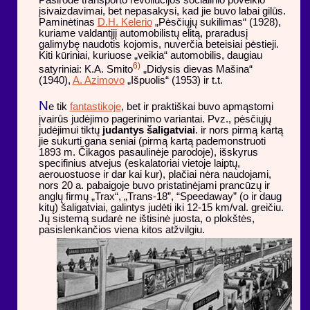
įsivaizdavimai, bet nepasakysi, kad jie buvo labai gilūs.
Paminėtinas
D.H. Kelerio
„Pėsčiųjų sukilimas“ (1928),
kuriame valdantįjį automobilistų elitą, praradusį
galimybę naudotis kojomis, nuverčia beteisiai pėstieji.
Kiti kūriniai, kuriuose „veikia“ automobilis, daugiau
6)
satyriniai: K.A. Smito
„Didysis dievas Mašina“
(1940),
A. Azimovo
„Išpuolis“ (1953) ir t.t.
N
e tik
fantastikoje
, bet ir praktiškai buvo apmąstomi
įvairūs judėjimo pagerinimo variantai. Pvz., pėsčiųjų
judėjimui tiktų
judantys šaligatviai
. ir nors pirmą kartą
jie sukurti gana seniai (pirmą kartą pademonstruoti
1893 m. Čikagos pasaulinėje parodoje), išskyrus
specifinius atvejus (eskalatoriai vietoje laiptų,
aerouostuose ir dar kai kur), plačiai nėra naudojami,
nors 20 a. pabaigoje buvo pristatinėjami prancūzų ir
anglų firmų „Trax“, „Trans-18”, “Speedaway” (o ir daug
kitų) šaligatviai, galintys judėti iki 12-15 km/val. greičiu.
Jų sistemą sudarė ne ištisinė juosta, o plokštės,
pasislenkančios viena kitos atžvilgiu.