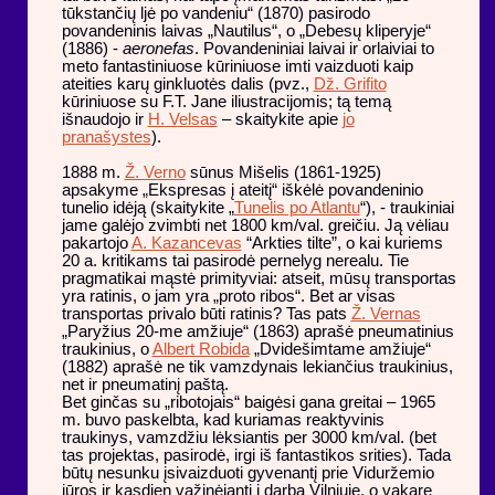
tūkstančių ljė po vandeniu“ (1870) pasirodo
povandeninis laivas „Nautilus“, o „Debesų kliperyje“
(1886) -
aeronefas
. Povandeniniai laivai ir orlaiviai to
meto fantastiniuose kūriniuose imti vaizduoti kaip
ateities karų ginkluotės dalis (pvz.,
Dž. Grifito
kūriniuose su F.T. Jane iliustracijomis; tą temą
išnaudojo ir
H. Velsas
– skaitykite apie
jo
pranašystes
).
1888 m.
Ž. Verno
sūnus Mišelis (1861-1925)
apsakyme „Ekspresas į ateitį“ iškėlė povandeninio
tunelio idėją (skaitykite „
Tunelis po Atlantu
“), - traukiniai
jame galėjo zvimbti net 1800 km/val. greičiu. Ją vėliau
pakartojo
A. Kazancevas
“Arkties tilte”, o kai kuriems
20 a. kritikams tai pasirodė pernelyg nerealu. Tie
pragmatikai mąstė primityviai: atseit, mūsų transportas
yra ratinis, o jam yra „proto ribos“. Bet ar visas
transportas privalo būti ratinis? Tas pats
Ž. Vernas
„Paryžius 20-me amžiuje“ (1863) aprašė pneumatinius
traukinius, o
Albert Robida
„Dvidešimtame amžiuje“
(1882) aprašė ne tik vamzdynais lekiančius traukinius,
net ir pneumatinį paštą.
Bet ginčas su „ribotojais“ baigėsi gana greitai – 1965
m. buvo paskelbta, kad kuriamas reaktyvinis
traukinys, vamzdžiu lėksiantis per 3000 km/val. (bet
tas projektas, pasirodė, irgi iš fantastikos srities). Tada
būtų nesunku įsivaizduoti gyvenantį prie Viduržemio
jūros ir kasdien važinėjantį į darbą Vilniuje, o vakare