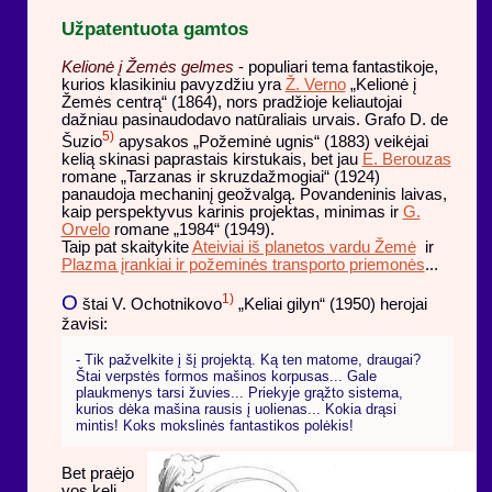
Užpatentuota gamtos
Kelionė į Žemės gelmes
- populiari tema fantastikoje,
kurios klasikiniu pavyzdžiu yra
Ž. Verno
„Kelionė į
Žemės centrą“ (1864), nors pradžioje keliautojai
dažniau pasinaudodavo natūraliais urvais. Grafo D. de
5)
Šuzio
apysakos „Požeminė ugnis“ (1883) veikėjai
kelią skinasi paprastais kirstukais, bet jau
E. Berouzas
romane „Tarzanas ir skruzdažmogiai“ (1924)
panaudoja mechaninį geožvalgą. Povandeninis laivas,
kaip perspektyvus karinis projektas, minimas ir
G.
Orvelo
romane „1984“ (1949).
Taip pat skaitykite
Ateiviai iš planetos vardu Žemė
ir
Plazma įrankiai ir požeminės transporto priemonės
...
O
1)
štai V. Ochotnikovo
„Keliai gilyn“ (1950) herojai
žavisi:
- Tik pažvelkite į šį projektą. Ką ten matome, draugai?
Štai verpstės formos mašinos korpusas... Gale
plaukmenys tarsi žuvies... Priekyje grąžto sistema,
kurios dėka mašina rausis į uolienas... Kokia drąsi
mintis! Koks mokslinės fantastikos polėkis!
Bet praėjo
vos keli