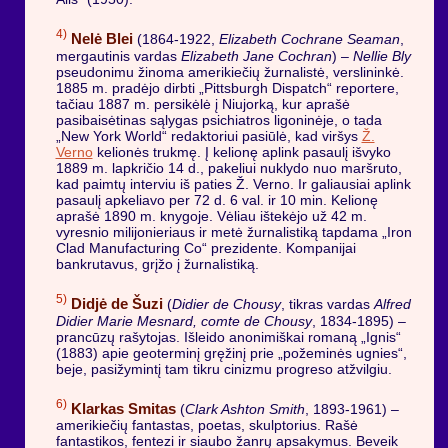
4)
Nelė Blei
(1864-1922,
Elizabeth Cochrane Seaman
,
mergautinis vardas
Elizabeth Jane Cochran
) –
Nellie Bly
pseudonimu žinoma amerikiečių žurnalistė, verslininkė.
1885 m. pradėjo dirbti „Pittsburgh Dispatch“ reportere,
tačiau 1887 m. persikėlė į Niujorką, kur aprašė
pasibaisėtinas sąlygas psichiatros ligoninėje, o tada
„New York World“ redaktoriui pasiūlė, kad viršys
Ž.
Verno
kelionės trukmę. Į kelionę aplink pasaulį išvyko
1889 m. lapkričio 14 d., pakeliui nuklydo nuo maršruto,
kad paimtų interviu iš paties Ž. Verno. Ir galiausiai aplink
pasaulį apkeliavo per 72 d. 6 val. ir 10 min. Kelionę
aprašė 1890 m. knygoje. Vėliau ištekėjo už 42 m.
vyresnio milijonieriaus ir metė žurnalistiką tapdama „Iron
Clad Manufacturing Co“ prezidente. Kompanijai
bankrutavus, grįžo į žurnalistiką.
5)
Didjė de Šuzi
(
Didier de Chousy
, tikras vardas
Alfred
Didier Marie Mesnard, comte de Chousy
, 1834-1895) –
prancūzų rašytojas. Išleido anonimiškai romaną „Ignis“
(1883) apie geoterminį gręžinį prie „požeminės ugnies“,
beje, pasižymintį tam tikru cinizmu progreso atžvilgiu.
6)
Klarkas Smitas
(
Clark Ashton Smith
, 1893-1961) –
amerikiečių fantastas, poetas, skulptorius. Rašė
fantastikos, fentezi ir siaubo žanrų apsakymus. Beveik