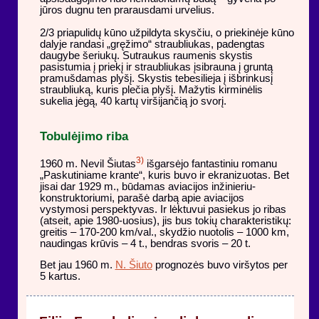
jūros dugnu ten prarausdami urvelius.
2/3 priapulidų kūno užpildyta skysčiu, o priekinėje kūno
dalyje randasi „gręžimo“ straubliukas, padengtas
daugybe šeriukų. Sutraukus raumenis skystis
pasistumia į priekį ir straubliukas įsibrauna į gruntą
pramušdamas plyšį. Skystis tebesilieja į išbrinkusį
straubliuką, kuris plečia plyšį. Mažytis kirminėlis
sukelia jėgą, 40 kartų viršijančią jo svorį.
Tobulėjimo riba
3)
1960 m. Nevil Šiutas
išgarsėjo fantastiniu romanu
„Paskutiniame krante“, kuris buvo ir ekranizuotas. Bet
jisai dar 1929 m., būdamas aviacijos inžinieriu-
konstruktoriumi, parašė darbą apie aviacijos
vystymosi perspektyvas. Ir lėktuvui pasiekus jo ribas
(atseit, apie 1980-uosius), jis bus tokių charakteristikų:
greitis – 170-200 km/val., skydžio nuotolis – 1000 km,
naudingas krūvis – 4 t., bendras svoris – 20 t.
Bet jau 1960 m.
N. Šiuto
prognozės buvo viršytos per
5 kartus.