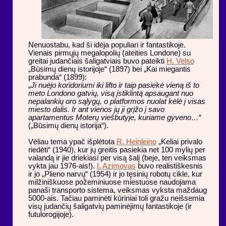
Nenuostabu, kad ši idėja populiari ir fantastikoje.
Vienais pirmųjų megalopolių (ateities Londone) su
greitai judančiais šaligatviais buvo pateikti
H. Velso
„Būsimų dienų istorijoje“ (1897) bei „Kai miegantis
prabunda“ (1899):
„
Ji nuėjo koridoriumi iki lifto ir taip pasiekė vieną iš to
meto Londono gatvių, visą įstiklintą apsaugant nuo
nepalankių oro sąlygų, o platformos nuolat kėlė į visas
miesto dalis. Ir ant vienos jų ji grįžo į savo
apartamentus Moterų viešbutyje, kuriame gyveno…
“
(„Būsimų dienų istorija“).
Vėliau tema ypač išplėtota
R. Heinleino
„Keliai privalo
riedėti“ (1940), kur jų greitis pasiekia net 100 mylių per
valandą ir jie driekiasi per visą šalį (beje, ten veiksmas
vykta jau 1976-ais!).
I. Azimovas
buvo realistiškesnis
ir jo „Plieno narvų“ (1954) ir jo tęsinių robotų cikle, kur
milžiniškuose požeminiuose miestuose naudojama
panaši transporto sistema, veiksmas vyksta maždaug
5000-ais. Tačiau paminėti kūriniai toli gražu neišsemia
visų judančių šaligatvių paminėjimų fantastikoje (ir
futulorogijoje).