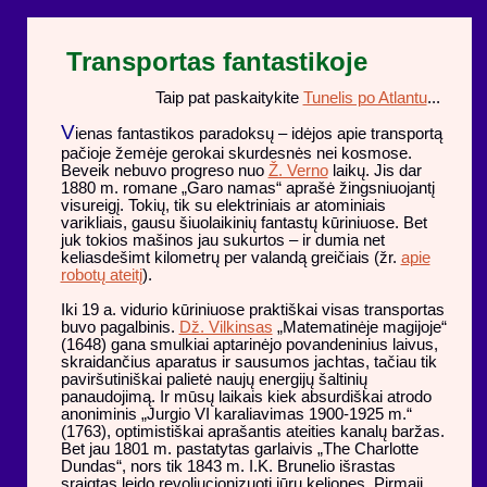
Transportas fantastikoje
Taip pat paskaitykite
Tunelis po Atlantu
...
V
ienas fantastikos paradoksų – idėjos apie transportą
pačioje žemėje gerokai skurdesnės nei kosmose.
Beveik nebuvo progreso nuo
Ž. Verno
laikų. Jis dar
1880 m. romane „Garo namas“ aprašė žingsniuojantį
visureigį. Tokių, tik su elektriniais ar atominiais
varikliais, gausu šiuolaikinių fantastų kūriniuose. Bet
juk tokios mašinos jau sukurtos – ir dumia net
keliasdešimt kilometrų per valandą greičiais (žr.
apie
robotų ateitį
).
Iki 19 a. vidurio kūriniuose praktiškai visas transportas
buvo pagalbinis.
Dž. Vilkinsas
„Matematinėje magijoje“
(1648) gana smulkiai aptarinėjo povandeninius laivus,
skraidančius aparatus ir sausumos jachtas, tačiau tik
paviršutiniškai palietė naujų energijų šaltinių
panaudojimą. Ir mūsų laikais kiek absurdiškai atrodo
anoniminis „Jurgio VI karaliavimas 1900-1925 m.“
(1763), optimistiškai aprašantis ateities kanalų baržas.
Bet jau 1801 m. pastatytas garlaivis „The Charlotte
Dundas“, nors tik 1843 m. I.K. Brunelio išrastas
sraigtas leido revoliucionizuoti jūrų keliones. Pirmąjį