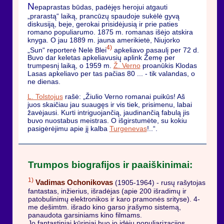
N
epaprastas būdas, padėjęs herojui atgauti
„prarastą“ laiką, prancūzų spaudoje sukėlė gyvą
diskusiją, beje, gerokai prisidėjusią ir prie paties
romano populiarumo. 1875 m. romanas išėjo atskira
knyga. O jau 1889 m. jauna amerikietė, Niujorko
4)
„Sun“ reporterė Nelė Blei
apkeliavo pasaulį per 72 d.
Buvo dar keletas apkeliavusių aplink Žemę per
trumpesnį laiką, o 1959 m.
Ž. Verno
proanūkis Klodas
Lasas apkeliavo per tas pačias 80 ... - tik valandas, o
ne dienas.
L. Tolstojus
rašė: „Žiulio Verno romanai puikūs! Aš
juos skaičiau jau suaugęs ir vis tiek, prisimenu, labai
žavėjausi. Kurti intriguojančią, jaudinančią fabulą jis
buvo nuostabus meistras. O išgirstumėte, su kokiu
pasigėrėjimu apie jį kalba
Turgenevas
!..“.
Trumpos biografijos ir paaiškinimai:
1)
Vadimas Ochonikovas
(1905-1964) - rusų rašytojas
fantastas, inžierius, išradėjas (apie 200 išradimų ir
patobulinimų elektronikos ir karo pramonės srityse). 4-
me dešimtm. išrado kino garso įrašymo sistemą,
panaudota garsiniams kino filmams.
Jo fantastiniai kūriniai buo jo idėjų populiarizacijos