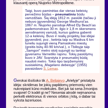
klausantį operą Niujorko Metropolitene.
Taigi, buvo paminėtas dar vienas keleivių
pervežimo būdas –
pneumatiniu
būdu
vamzdžiais. Šią idėją 1812 m. pasiūlė (tačiau ji
nebuvo įgyvendinta) George Medhurst’as.
1867 m. Niujorko parodoje Alfred Ely Beach’as
pademonstravo 30 m. ilgio ir 1,8 m skersmens
aerodinaminį vamzdį, kuriuo galima gabenti
12-a keleivių. Buvo ir realių projektų šiai idėjai
įgyvendinti, pvz., ketinta taip su Maskva 6 km
tuneliu sujungti vieną Pamaskvės miestų
(greitis būtų 40-90 km/val.), o Tbilisyje taip
„Samgori“ metro stotį sujungti su tankiai
gyvenamu Varnetilio rajonu. Tokių pasiūlymų
buvo ir JAV. Svarstyta ir pneumatinį būdą
naudoti metro. Tokio tipo tarpžemyninį
susisiekimą „Magelano debesyje“ (1955)
pavaizdavo
S. Lemas
.
G
erokai išsišoko tik
A. Beliajevo
„Arielyje“ pristatyta
idėja: skridimas be jokių papildomų priemonių vien
nukreipiant kūno molekules. Bet juk tai sena žmonijos
svajonė! O kodėl gi ne? Neseniai atrodė neįmanoma
perkelti elektronus iš vienos orbitos į kitą, o dabar tai
vyksta lazeriuose.
Pasirodė transporto revoliucijos socialinio poveikio