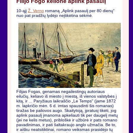
Filijo Fogo kelionė aplink pasaulį
10-ąjį
Ž. Verno
romaną „Aplink pasaulį per 80 dienų“
nuo pat pradžių lydėjo neįtikėtina sėkmė.
Filijas Fogas, genamas negailestingų autoriaus
eilučių, keliavo iš miesto į miestą, iš vienos valstybės į
kitą, ir ... Paryžiaus laikraščio „Le Temps“ (jame 1872
m. lapkričio mėn. 6 d. imtas spausdinti šis romanas)
tiražas be paliovos augo. Skaitytoją, įpratusį tikėti, jog
aplink pasaulį įmanoma apkeliauti tik per daugelį metų
(jei ne kelis metus), pribloškė ir užbūrė ir pats romano
pavadinimas, ir pati šaltakraujo anglo užmačia. Be to,
ir aišku neatsitiktinai, romano veiksmas prasidėjo tų