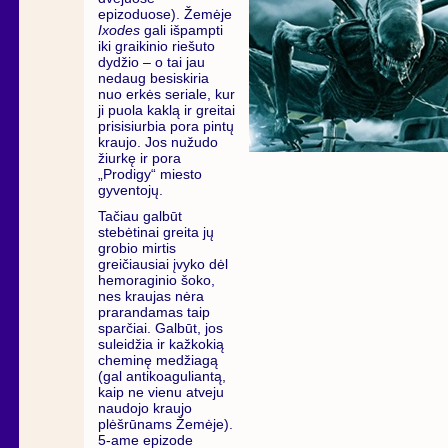
epizoduose). Žemėje
Ixodes
gali išpampti
iki graikinio riešuto
dydžio – o tai jau
nedaug besiskiria
nuo erkės seriale, kur
ji puola kaklą ir greitai
prisisiurbia pora pintų
kraujo. Jos nužudo
žiurkę ir pora
„Prodigy“ miesto
gyventojų.
Tačiau galbūt
stebėtinai greita jų
grobio mirtis
greičiausiai įvyko dėl
hemoraginio šoko,
nes kraujas nėra
prarandamas taip
sparčiai. Galbūt, jos
suleidžia ir kažkokią
cheminę medžiagą
(gal antikoaguliantą,
kaip ne vienu atveju
naudojo kraujo
plėšrūnams Žemėje).
5-ame epizode