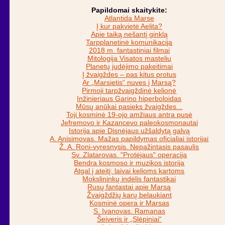
Papildomai skaitykite:
Atlantida Marse
Į kur pakvietė Aelita?
Apie taiką nešantį ginklą
Tarpplanetinė komunikacija
2018 m. fantastiniai filmai
Mitologija Visatos masteliu
Planetų judėjimo pakeitimai
Į žvaigždes – pas kitus protus
Ar „Marsietis“ nuves į Marsą?
Pirmoji tarpžvaigždinė kelionė
Inžinieriaus Garino hiperboloidas
Mūsų anūkai pasieks žvaigždes...
Toji kosminė 19-ojo amžiaus antra pusė
Jefremovo ir Kazancevo paleokosmonautai
Istorija apie Disnėjaus užšaldytą galvą
A. Anisimovas. Mažas papildymas oficialiai istorijai
Ž. A. Roni-vyresnysis. Nepažintasis pasaulis
Sv. Zlatarovas. "Protėjaus" operacija
Bendra kosmoso ir muzikos istorija
Atgal į ateitį: laivai kelioms kartoms
Mokslininkų indėlis fantastikai
Rusų fantastai apie Marsą
Žvaigždžių karų belaukiant
Kosminė opera ir Marsas
S. Ivanovas. Ramanas
Šeiveris ir „Slėpiniai“