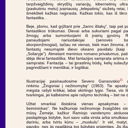
tarpžvaigždinių skrydžių variacijų, kibernetinių ultr
(paskutiniu metu) įvairiausių „telepatinių“ siužetų retai, 
šmėkšteli kažkas neįprasta. Kažkas tokio, kas iš tikro
fantastika...
Beje, įdomu, kad grįžtant prie „žanro ištakų“, taip pat 
fantastikos trūkumas. Dievai arba sukuriami pagal p
žmogų arba sumontuojami iš įvairių gyvūnų. Ret
panaudojami nariuotakojai (senovės babil
skorpionžmogiai), tačiau nė vienas, kiek man žinoma, 
fantastų nesumąstė dievo okeano pavidalu (kai
„Soliaryje“). Atmetant meninius romano privalumus, pati
idėja tikrai fantastiška. Mat fantazijos samprata artima 
sampratai. Fantazija – tai įprastinių būdų, kelių sulauž
pagrindžiant ir meniškai, ir logiškai.
2)
Iliustracijai pasinaudosime Severo Gansovskio
a
rinkiniu „Žingsniai į nežinomybę“ (1963). Tie apsaky
mėgsta rašyti kritikai, labai skirtingo lygio. Tiesa, vis t
tvarkingai, jei kalbėsime apie rašymo techniką – bet ne 
Užtat smarkiai išsiskiria vienas apsakymas – 
šeimininkas“. Ne kažkurioje nežinomoje žvaigždės sis
mūsų Žemėje, kažkur Ramiojo vandenyno atoluos
paslaptinga būtybė, kuri savo valia virsta arba smulkiaus
dariniu, arba tvirtu kūnu – „muskulu“. Ir vėl, matyt,
pavyko, nes jis neaiškina tos būtybės prigimties. Jis išs