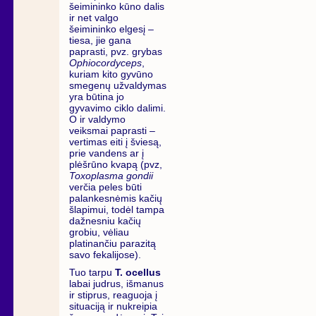
šeimininko kūno dalis
ir net valgo
šeimininko elgesį –
tiesa, jie gana
paprasti, pvz. grybas
Ophiocordyceps
,
kuriam kito gyvūno
smegenų užvaldymas
yra būtina jo
gyvavimo ciklo dalimi.
O ir valdymo
veiksmai paprasti –
vertimas eiti į šviesą,
prie vandens ar į
plėšrūno kvapą (pvz,
Toxoplasma gondii
verčia peles būti
palankesnėmis kačių
šlapimui, todėl tampa
dažnesniu kačių
grobiu, vėliau
platinančiu parazitą
savo fekalijose).
Tuo tarpu
T. ocellus
labai judrus, išmanus
ir stiprus, reaguoja į
situaciją ir nukreipia