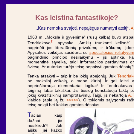
Kas leistina fantastikoje?
Kas nemoka svajoti, nepajėgus numatyti ateitį
„
“,
A
1963 m. „Moksle ir gyvenime“ (rusų kalba) buvo atspa
1)
Tendriakovo
apysaka „Amžių trunkanti kelionė“.
nagrinėti jos literatūrinių privalumų ir trūkumų. Įdo
Apysakos veikėjas susiduria su
specialiosios reliatyvum
pagrindinio principo nesilaikymu – jis aptinka, k
momentinė sąveika, taigi informacijos perdavimas gr
šviesą. Ar autorius turėjo teisę nepaisyti gamtos dėsnių?
Tenka atsakyti – taip ir be jokių abejonių. Juk
Tendriak
ne mokslinį veikalą, o meno kūrinį. Ir gali leisti v
neprieštarauja elementariai logikai! Ir Tendriakovas
teigimą labai taktiškai. Jis tiesiog konstatuoja faktą p
jokių kvazifizikinių samprotavimų. Taigi, jis nekartoja
A. 
klaidos (apie ją žr.
>>>>>
). O tokiomis sąlygomis rašy
teisę neigti bet kokius gamtos dėsnius.
T
ačiau kaip
dažnai jie
nusikliedi?! Juk
aišku, jei kažko