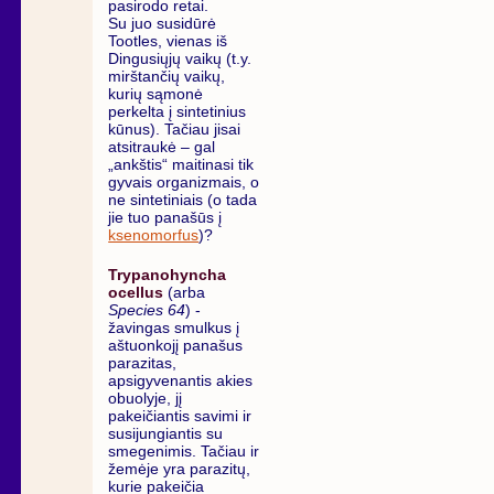
pasirodo retai.
Su juo susidūrė
Tootles, vienas iš
Dingusiųjų vaikų (t.y.
mirštančių vaikų,
kurių sąmonė
perkelta į sintetinius
kūnus). Tačiau jisai
atsitraukė – gal
„ankštis“ maitinasi tik
gyvais organizmais, o
ne sintetiniais (o tada
jie tuo panašūs į
ksenomorfus
)?
Trypanohyncha
ocellus
(arba
Species 64
) -
žavingas smulkus į
aštuonkojį panašus
parazitas,
apsigyvenantis akies
obuolyje, jį
pakeičiantis savimi ir
susijungiantis su
smegenimis. Tačiau ir
žemėje yra parazitų,
kurie pakeičia