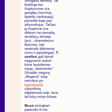
žmogaus dėmesį. Tai
būdinga kai
čiuptuvuose yra
ganglijų (nervinių
ląstelių sankaupų),
panašiai kaip pas
aštuonkojus. Tačiau
jų čiuptuvai yra
didesni nei panašių
struktūrų žemėje
(pvz., chameleono
liežuvis), tad
neatrodo įtikinamai
(nors ir įspūdingai).
T.
ocellus
gali tūnoti
negyvame aukos
kūne laukdamas
naujo „šeimininko“.
Užvaldo negyvą
„Maginot“ katę
netrukus po
ksenomorfų
užpuolimą
elgdamasis taip, tarsi
tai būtų miręs kūnas.
Musė
pirmąkart
pasirodo 6-me