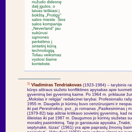
nužudo didesnę
dalį įgulos, o
laivas teškiasi į
bokštą „Protigy“
salos mieste. Šios
salos kompanija
„Neverland“ jau
sukūrusi
sąmonės
perkėlimo į
sintetinį kūną
technologiją.
Toliau veiksmas
vystosi šiame
kontekste.
1)
Vladimiras Tendriakovas
(1923-1984) – tarybinis ra
kūręs aštraus siužeto konfliktines apysakas apie tuometi
gyvenimą bei gyvenimą kaime. Po 1964 m. priklausė žu
„Mokslas ir religija“ redakcinei tarybai. Profesionaliu raš
1955 m. Daugelis jo kūrinių buvo cenzūruojami ir nespa
iki pat
Perestroikos
, pvz., jo romanas „Pasikesinimas į m
(1979-82) taip aštriai kritikavo sovietinį gyvenimą, kad 
išleistas iki pat 1987 m. Daugumos jo kūrinių siužetas s
moralinį pasirinkimą. Taip jo garsiausia apysaka „Triakė,
septynakė, tūzas“ (1961) yra apie paprastų žmonių bai