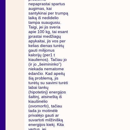
nepaprastai spartus
augimas, kai
santykinai per trumpą
laiką iš nedidelio
tampa suaugusiu.
Taigi, jei jis sveria
apie 100 kg, tai esant
įprastai medžiagų
apykaitai, jis vos per
kelias dienas turėtų
gauti milijonus
kalorijų (per1 t
kiaulienos). Tačiau jo
(ir jo „šeimininko“)
niekada nematome
ėdančio. Kad apeitų
šią problemą, jis
turėtų su savimi turėti
labai tankų
(hipotetinį) energijos
šaltinį, atsineštą iš
kiaušinėlio
(
ovomorfo
), tačiau
tada jo motinėlė
privalėjo gauti ar
suvartoti milžinišką
energijos kiekį. Kita
vertus, jei