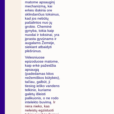
matome apsauginį
mechanizmą, kai
erkės išskiria ore
sklindančius toksinus,
kad jos nebūtų
pašalintos nuo jų
grobio. Cheminė
gynyba, tokia kaip
nuodai ir toksinai, yra
įprasta gyvūnams ir
augalams Žemėje,
siekiant atbaidyti
plėšrūnus.
Vėlesniuose
epizoduose matome,
kaip erkė pažeidžia
apsaugą
(padedamas kitos
nežemiškos būtybės),
tačiau, galbūt, ji
tiesiog ieško vandens
telkinio, kuriame
galėtų išleisti
palikuonis, o ne rodo
intelekto buvimą.
Ir
nėra nieko, kas
neleistų egzistuoti