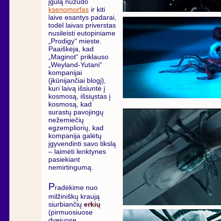
įgulą nužudo
ksenomorfas
ir kiti
laive esantys padarai,
todėl laivas priverstas
nusileisti eutopiniame
„Prodigy“ mieste.
Paaiškėja, kad
„Maginot“ priklauso
„Weyland-Yutani“
kompanijai
(įkūnijančiai blogį),
kuri laivą išsiuntė į
kosmosą, išsiųstas į
kosmosą, kad
surastų pavojingų
nežemiečių
egzempliorių, kad
kompanija galėtų
įgyvendinti savo tikslą
– laimėti lenktynes
pasiekiant
nemirtingumą.
P
radėkime nuo
milžiniškų kraują
siurbiančių
erkių
(pirmuosiuose
dvejuose