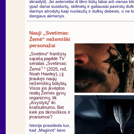
skraidyti). Jei asteroidai iš tikro būtų labai arti vienas kito
ypač danai susidurtų, skilinėtų ir galiausiai pavirstų dul
darinys atrodytų kaip nuolaužų ir dulkių debesis, o ne ka
dangaus akmenys.
Nauji „Svetimas:
Žemė“ nežemiški
personažai
„Svetimo“ franšizių
sąrašą papildė TV
serialas „Svetimas:
*)
Žemė
“ (2025, rež.
Noah Hawley), į jį
įtraukęs naujų
nežemiškų būtybių.
Visos jos įkvėptos
realių Žemės gyvų
organizmų, tik
„išvystytų“ iki
kraštutinumo. Bet
kiek jos tikroviškos ir
įmanomos?
Istorija prasideda tuo,
kad „Maginot“ laivo