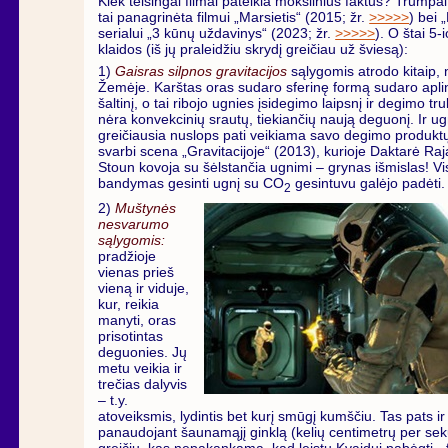
Kiek teisingai filmai pateikia mokslinius faktus? Trumpai 
tai panagrinėta filmui „Marsietis“ (2015; žr.
>>>>>
) bei „
serialui „3 kūnų uždavinys“ (2023; žr.
>>>>>
). O štai 5
klaidos (iš jų praleidžiu skrydį greičiau už šviesą):
1)
Gaisras silpnos gravitacijos
sąlygomis atrodo kitaip, 
Žemėje. Karštas oras sudaro sferinę formą sudaro apli
šaltinį, o tai ribojo ugnies įsidegimo laipsnį ir degimo t
nėra konvekcinių srautų, tiekiančių naują deguonį. Ir ug
greičiausia nuslops pati veikiama savo degimo produktų
svarbi scena „Gravitacijoje“ (2013), kurioje Daktarė Ra
Stoun kovoja su šėlstančia ugnimi – grynas išmislas! Vis
bandymas gesinti ugnį su CO
gesintuvu galėjo padėti.
2
2)
Muštynės
nesvarumo
sąlygomis:
pradžioje
vienas prieš
vieną ir viduje,
kur, reikia
manyti, oras
prisotintas
deguonies. Jų
metu veikia ir
trečias dalyvis
– t.y.
atoveiksmis, lydintis bet kurį smūgį kumščiu. Tas pats ir
panaudojant šaunamąjį ginklą (kelių centimetrų per se