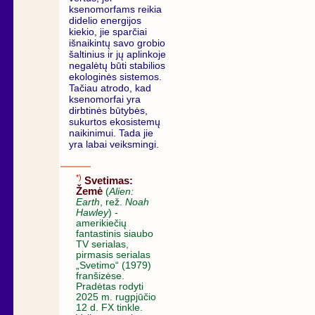
ksenomorfams reikia
didelio energijos
kiekio, jie sparčiai
išnaikintų savo grobio
šaltinius ir jų aplinkoje
negalėtų būti stabilios
ekologinės sistemos.
Tačiau atrodo, kad
ksenomorfai yra
dirbtinės būtybės,
sukurtos ekosistemų
naikinimui. Tada jie
yra labai veiksmingi.
*)
Svetimas:
Žemė
(
Alien:
Earth
, rež.
Noah
Hawley
) -
amerikiečių
fantastinis siaubo
TV serialas,
pirmasis serialas
„Svetimo“ (1979)
franšizėse.
Pradėtas rodyti
2025 m. rugpjūčio
12 d. FX tinkle.