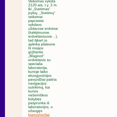
Veiksmas vyksta
2120-ais, t.y. 2 m.
iki „Svetimas“
įvykių. „Svetimų“
veiksmai
paprastai
vykdavo
uždarose erdvėse
(kalėjimuose,
erdvėlaiviuose…),
tad šįkart jo
aplinka platesnė.
Iš misijos
grįžtantis
„Maginot“
erdvėlaivis su
specialia
laboratorija,
kurioje laiko
ekzogyvūnijos
pavyzdžiai patiria
navigacijos
sutrikimą, kai
kurios
nežemiškos
būtybės
pasprunka iš
laboratorijos, o
užaugęs
ksenomorfas