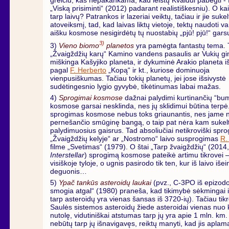
greičiu, kas nepakankama, kad leistų Kvaidui pabėgti - 
„Viską prisiminti“ (2012) padarant realistiškesniu). O k
tarp laivų? Patrankos ir lazeriai veiktų, tačiau ir jie sukel
atoveiksmį, tad, kad laivas liktų vietoje, tektų naudoti var
aišku kosmose nesigirdėtų tų nuostabių „pjū! pjū!“ gars
3)
3)
Vieno biomo
planetos
yra pamėgta fantastų tema. T
„Žvaigždžių karų“ Kamino vandens pasaulis ar Vukių gi
miškinga Kašyjiko planeta, ir dykuminė Arakio planeta iš
pagal
F. Herberto
„Kopą“ ir kt., kuriose dominuoja
vienpusiškumas. Tačiau tokių planetų, jei jose išsivystė
sudėtingesnio lygio gyvybė, tikėtinumas labai mažas.
4)
Sprogimai kosmose
dažnai palydimi kurtinančių “bum
kosmose garsai nesklinda, nes jų sklidimui būtina terpė.
sprogimas kosmose nebus toks griaunantis, nes jame n
pernešančio smūginę bangą, o taip pat nėra kam sukelt
palydimuosius gaisrus. Tad absoliučiai netikroviški spro
„Žvaigždžių kelyje“ ar „Nostromo“ laivo susprogimas
R.
filme „Svetimas“ (1979). O štai „Tarp žvaigždžių“ (2014
Interstellar
) sprogimą kosmose pateikė artimu tikrovei – 
visiškoje tyloje, o ugnis pasirodo tik ten, kur iš laivo išei
deguonis…
5)
Ypač tankūs asteroidų laukai
(pvz., C-3PO iš epizodo
smogia atgal“ (1980) praneša, kad tikimybė sėkmingai i
tarp asteroidų yra vienas šansas iš 3720-ių). Tačiau tik
Saulės sistemos asteroidų žiede asteroidai vienas nuo k
nutolę, vidutiniškai atstumas tarp jų yra apie 1 mln. km.
nebūtų tarp jų išnavigavęs, reiktų manyti, kad jis apla