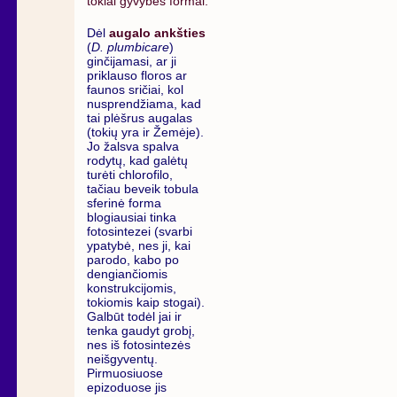
tokiai gyvybės formai.
Dėl
augalo ankšties
(
D. plumbicare
)
ginčijamasi, ar ji
priklauso floros ar
faunos sričiai, kol
nusprendžiama, kad
tai plėšrus augalas
(tokių yra ir Žemėje).
Jo žalsva spalva
rodytų, kad galėtų
turėti chlorofilo,
tačiau beveik tobula
sferinė forma
blogiausiai tinka
fotosintezei (svarbi
ypatybė, nes ji, kai
parodo, kabo po
dengiančiomis
konstrukcijomis,
tokiomis kaip stogai).
Galbūt todėl jai ir
tenka gaudyt grobį,
nes iš fotosintezės
neišgyventų.
Pirmuosiuose
epizoduose jis