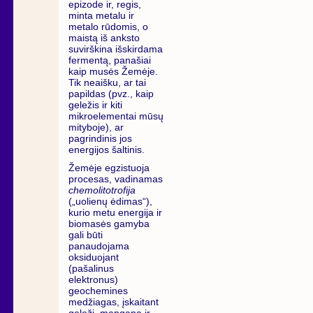
epizode ir, regis,
minta metalu ir
metalo rūdomis, o
maistą iš anksto
suvirškina išskirdama
fermentą, panašiai
kaip musės Žemėje.
Tik neaišku, ar tai
papildas (pvz., kaip
geležis ir kiti
mikroelementai mūsų
mityboje), ar
pagrindinis jos
energijos šaltinis.
Žemėje egzistuoja
procesas, vadinamas
chemolitotrofija
(„uolienų ėdimas“),
kurio metu energija ir
biomasės gamyba
gali būti
panaudojama
oksiduojant
(pašalinus
elektronus)
geochemines
medžiagas, įskaitant
geležį, manganą ir