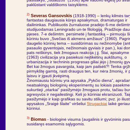
pasisakyti, „Išdaužos“ (1956) apie vadovo elgesį po avari
paklūstant valdiškoms taisyklėms.
2)
Severas Gansovskis
(1918-1990) – lenkų kilmės tar
fantastas daugiausia kūręs apsakymus, dramaturgas ir
dailininkas. Publikuotis žurnaluose pradėjo 6-me dešimt
studijuodamas Leningrado un-te filologiją. Pradžioje da
pjeses. 7-e dešimtm. persimetė į fantastiką – pirmuoju š
kūriniu buvo „Svečias iš akmens amžiaus“ (1960). Pagri
daugelio kūrinių tema – susidūrimas su nežinomybe (ant
pasaulio gyventojais, nežinomais gyviais ir pan.), kai do
pats reiškinys, tiek žmogaus reakcija į jį. Štai, apsakyme
(1963) civilizacija yra pasiekusi neįtikėtinų aukštumų, o
urbanizacija ir techninis progresas giliai įėjo į žmonių g
Bet kai žmogus pavargsta, kaip jam pailsėti?! Tenka grįžt
pirmykštę gamtą, rasti draugus ten, kur nėra žmonių, ir p
laisvu ir įgauti įkvėpimą.
Žinomiausiu kūriniu yra apysaka „Pykčio diena“, aprašan
neatsakingų biologinių eksperimentų su lokiais pasekme
sukurtieji „otarkai“ pasižymėjo žmogaus protu, tačiau bu
agresyvūs ir negailestingi. Keli jo kūriniai ekranizuoti. Ta
pasižymėjo ir kaip grafikas su savitu stiliumi; pvz. jo iliust
apysakos „Sraigė šlaite“ viršeliui
Strugackiai
laikė geriau
kūriniui.
3)
Biomas
- biologinė visuma (augalinis ir gyvūninis pasa
susidaręs esamomis sąlygomis.