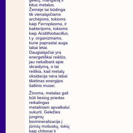
kitus metalus.
Žemėje tai būdinga
tik vienaląsčiams
archėjoms, tokioms
kaip
Ferroplasma
, ir
bakterijoms, tokioms
kaip
Acidithiobacillus
,
t.y. organizmams,
kurie paprastai auga
labai lėtai.
Daugialąsčiai yra
energetiškai reiklūs,
jau nekalbant apie
skraidymą, o tai
reiškia, kad metalų
oksidacija nėra labai
tikėtinas energijos
šaltinis musei.
Žinoma, metalas gali
būti tiesiog priedas
reikalingas
metaliniam apvalkalui
sukurti. Geležies
junginių
biomineralizacija į
jūrinių moliuskų, tokių
kaip chitonai ir