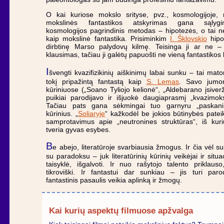
O kai kuriose mokslo srityse, pvz., kosmologijoje, 
mokslinės fantastikos atskyrimas gana sąlygi
kosmologijos pagrindinis metodas – hipotezės, o tai n
kaip mokslinė fantastika. Prisiminkim
I. Šklovskio
hipo
dirbtinę Marso palydovų kilmę. Teisinga ji ar ne – 
klausimas, tačiau ji galėtų papuošti ne vieną fantastikos 
I
švengti kvazifizikinių aiškinimų labai sunku – tai mat
tokį pripažintą fantastą kaip
S. Lemas
. Savo jumori
kūriniuose („Soano Tyliojo kelionė“, „Aldebarano įsiverž
puikiai parodijavo ir išjuokė daugiaprasmį „kvazimok
Tačiau pats gana sėkmingai tuo garnyru „paskan
kūrinius. „
Soliaryje
“ kažkodėl be jokios būtinybės patei
samprotavimus apie „neutronines struktūras“, iš kuri
tveria gyvas esybes.
B
e abejo, literatūroje svarbiausia žmogus. Ir čia vėl s
su paradoksu – juk literatūrinių kūrinių veikėjai ir situa
taisyklė, išgalvoti. Ir nuo rašytojo talento priklauso
tikroviški. Ir fantastui dar sunkiau – jis turi paro
fantastinis pasaulis veikia aplinką ir žmogų.
Kai kurių aspektų filmuose apžvalga