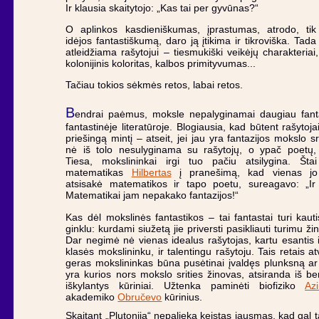
Ir klausia skaitytojo: „Kas tai per gyvūnas?“
O aplinkos kasdieniškumas, įprastumas, atrodo, tik
idėjos fantastiškumą, daro ją įtikima ir tikroviška. Tad
atleidžiama rašytojui – tiesmukiški veikėjų charakteriai, 
kolonijinis koloritas, kalbos primityvumas...
Tačiau tokios sėkmės retos, labai retos.
B
endrai paėmus, moksle nepalyginamai daugiau fanta
fantastinėje literatūroje. Blogiausia, kad būtent rašytoja
priešingą mintį – atseit, jei jau yra fantazijos mokslo srit
nė iš tolo nesulyginama su rašytojų, o ypač poetų, f
Tiesa, mokslininkai irgi tuo pačiu atsilygina. Štai
matematikas
Hilbertas
į pranešimą, kad vienas jo
atsisakė matematikos ir tapo poetu, sureagavo: „Ir t
Matematikai jam nepakako fantazijos!“
Kas dėl mokslinės fantastikos – tai fantastai turi kaut
ginklu: kurdami siužetą jie priversti pasikliauti turimu žin
Dar negimė nė vienas idealus rašytojas, kartu esantis 
klasės mokslininku, ir talentingu rašytoju. Tais retais at
geras mokslininkas būna pusėtinai įvaldęs plunksną ar
yra kurios nors mokslo srities žinovas, atsiranda iš b
iškylantys kūriniai. Užtenka paminėti biofiziko
Az
akademiko
Obručevo
kūrinius.
Skaitant „Plutoniją“ nepalieka keistas jausmas, kad gal t