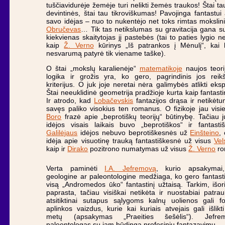
tuščiavidurėje žemėje turi nelikti žemės traukos! Štai tau
devintinės, štai tau tikroviškumas! Pavojinga fantastui 
savo idėjas – nuo to nukentėjo net toks rimtas mokslin
Obručevas
… Tik tas netikslumas su gravitacija gana su
kiekvienas skaitytojas jį pastebės (tai to paties lygio n
kaip
Ž. Verno
kūrinys „Iš patrankos į Mėnulį“, kai k
nesvarumą patyrė tik viename taške).
O štai „mokslų karalienėje“
matematikoje
naujos teori
logika ir grožis yra, ko gero, pagrindinis jos rei
kriterijus. O juk joje neretai nėra galimybės atlikti eks
Štai neeuklidinė geometrija pradžioje kurta kaip fantastin
Ir atrodo, kad
Lobačevskis
fantazijos drąsa ir netikėtu
savęs paliko visokius ten romanus. O fizikoje jau visi
Boro
frazė apie „beprotiškų teorijų“ būtinybę. Tačiau 
idėjos visais laikais buvo „beprotiškos“ ir fantasti
Galilėjaus
idėjos nebuvo beprotiškesnės už
Einšteino
,
idėja apie visuotinę trauką fantastiškesnė už visus
Vel
kaip ir
Dirako
pozitrono numatymas už visus
Ž. Verno
ro
Verta paminėti
I.A. Jefremovą
, kurio apsakymai,
geologine ar paleontologine medžiaga, ko gero fantast
visą „Andromedos ūko“ fantastinį užtaisą. Tarkim, išori
paprasta, tačiau visiškai netikėta ir nuostabiai patrauk
atsitiktinai sutapus sąlygoms kalnų uolienos gali fo
aplinkos vaizdus, kurie kai kuriais atvejais gali išlikti
metų (apsakymas „Praeities šešėlis“). Jefr
paleontologas su jam būdinga profesiniu fantazavimu.