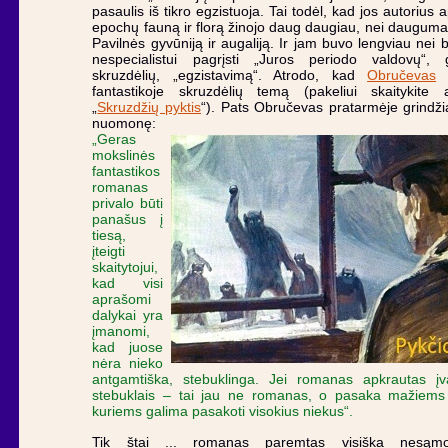
pasaulis iš tikro egzistuoja. Tai todėl, kad jos autorius 
epochų fauną ir florą žinojo daug daugiau, nei dauguma
Pavilnės gyvūniją ir augaliją. Ir jam buvo lengviau nei 
nespecialistui pagrįsti „Juros periodo valdovų“, g
skruzdėlių, „egzistavimą“. Atrodo, kad
Obručevas
i
fantastikoje skruzdėlių temą (pakeliui skaitykite
„
Skruzdžių pyktis
“). Pats Obručevas pratarmėje grindž
nuomonę:
„Geras
mokslinės
fantastikos
romanas
privalo būti
panašus į
tiesą,
įteigti
skaitytojui,
kad visi
aprašomi
dalykai yra
įmanomi,
kad juose
nėra nieko
antgamtiška, stebuklinga. Jei romanas apkrautas įvai
stebuklais – tai jau ne romanas, o pasaka mažiems
kuriems galima pasakoti visokius niekus“.
Tik štai ... romanas paremtas visiška nesąm