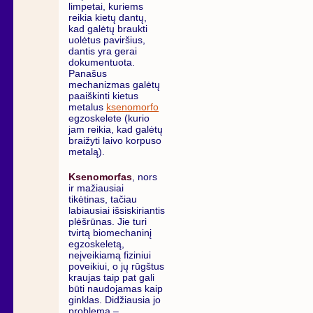
limpetai, kuriems
reikia kietų dantų,
kad galėtų braukti
uolėtus paviršius,
dantis yra gerai
dokumentuota.
Panašus
mechanizmas galėtų
paaiškinti kietus
metalus
ksenomorfo
egzoskelete (kurio
jam reikia, kad galėtų
braižyti laivo korpuso
metalą).
Ksenomorfas
, nors
ir mažiausiai
tikėtinas, tačiau
labiausiai išsiskiriantis
plėšrūnas. Jie turi
tvirtą biomechaninį
egzoskeletą,
neįveikiamą fiziniui
poveikiui, o jų rūgštus
kraujas taip pat gali
būti naudojamas kaip
ginklas. Didžiausia jo
problema –