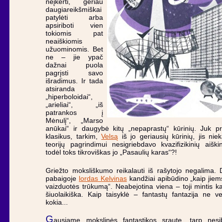
neįkerti, geriau
daugiareikšmiškai
patylėti arba
apsiriboti vien
tokiomis pat
neaiškiomis
užuominomis. Bet
ne – jie ypač
dažnai puola
pagrįsti savo
išradimus. Ir tada
atsiranda
„hiperboloidai“,
„arieliai“, „iš
patrankos į
Mėnulį“, „Marso
anūkai“ ir daugybė kitų „nepaprastų“ kūrinių. Juk pr
klasikus, tarkim,
Velsą
iš jo geriausių kūrinių, jis ni
teorijų pagrindimui nesigriebdavo kvazifizikinių aišk
todėl toks tikroviškas jo „Pasaulių karas“?!
Griežto moksliškumo reikalauti iš rašytojo negalima.
pabaigoje
lordas Kelvinas
kandžiai apibūdino „kaip jie
vaizduotės trūkumą“. Neabejotina viena – toji mintis k
šiuolaikiška. Kaip taisyklė – fantastų fantazija ne ve
kokia...
G
ausiame mokslinės fantastikos sraute, tarp nesib