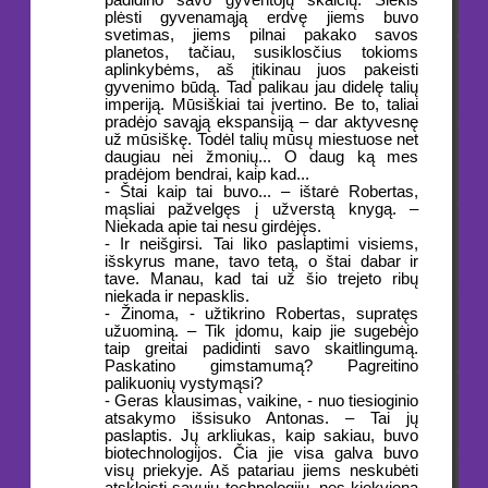
padidino savo gyventojų skaičių. Siekis
plėsti gyvenamąją erdvę jiems buvo
svetimas, jiems pilnai pakako savos
planetos, tačiau, susiklosčius tokioms
aplinkybėms, aš įtikinau juos pakeisti
gyvenimo būdą. Tad palikau jau didelę talių
imperiją. Mūsiškiai tai įvertino. Be to, taliai
pradėjo savąją ekspansiją – dar aktyvesnę
už mūsiškę. Todėl talių mūsų miestuose net
daugiau nei žmonių... O daug ką mes
pradėjom bendrai, kaip kad...
- Štai kaip tai buvo... – ištarė Robertas,
mąsliai pažvelgęs į užverstą knygą. –
Niekada apie tai nesu girdėjęs.
- Ir neišgirsi. Tai liko paslaptimi visiems,
išskyrus mane, tavo tetą, o štai dabar ir
tave. Manau, kad tai už šio trejeto ribų
niekada ir nepasklis.
- Žinoma, - užtikrino Robertas, supratęs
užuominą. – Tik įdomu, kaip jie sugebėjo
taip greitai padidinti savo skaitlingumą.
Paskatino gimstamumą? Pagreitino
palikuonių vystymąsi?
- Geras klausimas, vaikine, - nuo tiesioginio
atsakymo išsisuko Antonas. – Tai jų
paslaptis. Jų arkliukas, kaip sakiau, buvo
biotechnologijos. Čia jie visa galva buvo
visų priekyje. Aš patariau jiems neskubėti