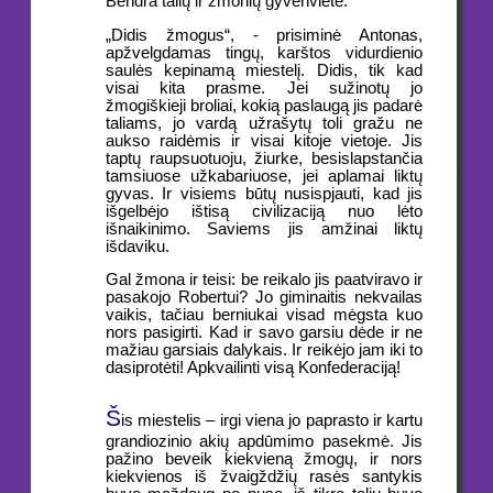
Bendra talių ir žmonių gyvenvietė.
„Didis žmogus“, - prisiminė Antonas,
apžvelgdamas tingų, karštos vidurdienio
saulės kepinamą miestelį. Didis, tik kad
visai kita prasme. Jei sužinotų jo
žmogiškieji broliai, kokią paslaugą jis padarė
taliams, jo vardą užrašytų toli gražu ne
aukso raidėmis ir visai kitoje vietoje. Jis
taptų raupsuotuoju, žiurke, besislapstančia
tamsiuose užkabariuose, jei aplamai liktų
gyvas. Ir visiems būtų nusispjauti, kad jis
išgelbėjo ištisą civilizaciją nuo lėto
išnaikinimo. Saviems jis amžinai liktų
išdaviku.
Gal žmona ir teisi: be reikalo jis paatviravo ir
pasakojo Robertui? Jo giminaitis nekvailas
vaikis, tačiau berniukai visad mėgsta kuo
nors pasigirti. Kad ir savo garsiu dėde ir ne
mažiau garsiais dalykais. Ir reikėjo jam iki to
dasiprotėti! Apkvailinti visą Konfederaciją!
Š
is miestelis – irgi viena jo paprasto ir kartu
grandiozinio akių apdūmimo pasekmė. Jis
pažino beveik kiekvieną žmogų, ir nors
kiekvienos iš žvaigždžių rasės santykis