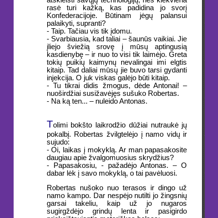
atskleisti savųjų technologijų, nes kiekviena
rasė turi kažką, kas padidina jo svorį
Konfederacijoje. Būtinam jėgų palansui
palaikyti, supranti?
- Taip. Tačiau vis tik įdomu.
- Svarbiausia, kad taliai – šaunūs vaikiai. Jie
įliejo šviežią srovę į mūsų aptingusią
kasdienybę – ir nuo to visi tik laimėjo. Greta
tokių puikių kaimynų nevalingai imi elgtis
kitaip. Tad daliai mūsų jie buvo tarsi gydanti
injekcija. O juk viskas galėjo būti kitaip.
- Tu tikrai didis žmogus, dėde Antonai! –
nuoširdžiai susižavėjęs sušuko Robertas.
- Na ką ten... – nuleido Antonas.
T
olimi bokšto laikrodžio dūžiai nutraukė jų
pokalbį. Robertas žvilgtelėjo į namo vidų ir
sujudo:
- Oi, laikas į mokyklą. Ar man papasakosite
daugiau apie žvalgomuosius skrydžius?
- Papasakosiu, - pažadėjo Antonas. – O
dabar lėk į savo mokyklą, o tai pavėluosi.
Robertas nušoko nuo terasos ir dingo už
namo kampo. Dar nespėjo nutilti jo žingsnių
garsai takeliu, kaip už jo nugaros
sugirgždėjo grindų lenta ir pasigirdo