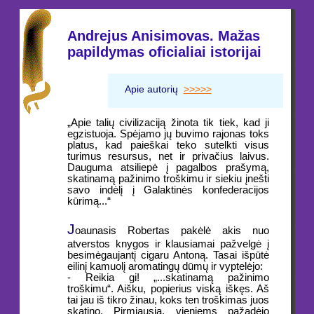
Andrejus Anisimovas. Mažas
papildymas oficialiai istorijai
Apie autorių
>>>>>
„Apie talių civilizaciją žinota tik tiek, kad ji
egzistuoja. Spėjamo jų buvimo rajonas toks
platus, kad paieškai teko sutelkti visus
turimus resursus, net ir privačius laivus.
Dauguma atsiliepė į pagalbos prašymą,
skatinamą pažinimo troškimu ir siekiu įnešti
savo indėlį į Galaktinės konfederacijos
kūrimą...“
J
oaunasis Robertas pakėlė akis nuo
atverstos knygos ir klausiamai pažvelgė į
besimėgaujantį cigaru Antoną. Tasai išpūtė
eilinį kamuolį aromatingų dūmų ir vyptelėjo:
- Reikia gi! „...skatinamą pažinimo
troškimu“. Aišku, popierius viską iškęs. Aš
tai jau iš tikro žinau, koks ten troškimas juos
skatino. Pirmiausia, vieniems pažadėjo