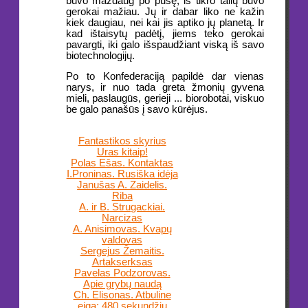
buvo maždaug po pusę, iš tikro talių buvo
gerokai mažiau. Jų ir dabar liko ne kažin
kiek daugiau, nei kai jis aptiko jų planetą. Ir
kad ištaisytų padėtį, jiems teko gerokai
pavargti, iki galo išspaudžiant viską iš savo
biotechnologijų.
Po to Konfederaciją papildė dar vienas
narys, ir nuo tada greta žmonių gyvena
mieli, paslaugūs, gerieji ... biorobotai, viskuo
be galo panašūs į savo kūrėjus.
Fantastikos skyrius
Uras kitaip!
Polas Ešas. Kontaktas
I.Proninas. Rusiška idėja
Janušas A. Zaidelis.
Riba
A. ir B. Strugackiai.
Narcizas
A. Anisimovas. Kvapų
valdovas
Sergejus Žemaitis.
Artakserksas
Pavelas Podzorovas.
Apie grybų naudą
Ch. Elisonas. Atbuline
eiga: 480 sekundžių