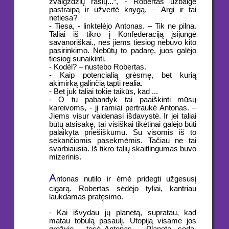
žvaigždžių rasių...“, - Robertas užbaigė
pastraipą ir užvertė knygą. – Argi ir tai
netiesa?
- Tiesa, - linktelėjo Antonas. – Tik ne pilna.
Taliai iš tikro į Konfederaciją įsijungė
savanoriškai., nes jiems tiesiog nebuvo kito
pasirinkimo. Nebūtų to padarę, juos galėjo
tiesiog sunaikinti.
- Kodėl? – nustebo Robertas.
- Kaip potencialią grėsmę, bet kurią
akimirką galinčią tapti realia.
- Bet juk taliai tokie taikūs, kad ...
- O tu pabandyk tai paaiškinti mūsų
kareivoms, - jį ramiai pertraukė Antonas. –
Jiems visur vaidenasi išdavystė. Ir jei taliai
būtų atsisakę, tai visiškai tikėtinai galėjo būti
palaikyta priešiškumu. Su visomis iš to
sekančiomis pasekmėmis. Tačiau ne tai
svarbiausia. Iš tikro talių skaitlingumas buvo
mizerinis.
A
ntonas nutilo ir ėmė pridegti užgesusį
cigarą. Robertas sėdėjo tyliai, kantriau
laukdamas pratęsimo.
- Kai išvydau jų planetą, supratau, kad
matau tobulą pasaulį. Utopiją visame jos