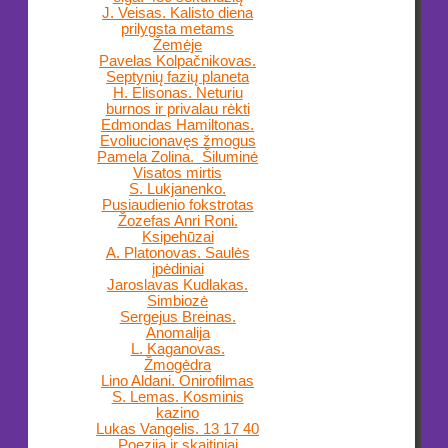
J. Veisas. Kalisto diena
prilygsta metams
Žemėje
Pavelas Kolpačnikovas.
Septynių fazių planeta
H. Elisonas. Neturiu
burnos ir privalau rėkti
Edmondas Hamiltonas.
Evoliucionavęs žmogus
Pamela Zolina. Šiluminė
Visatos mirtis
S. Lukjanenko.
Pusiaudienio fokstrotas
Žozefas Anri Roni.
Ksipehūzai
A. Platonovas. Saulės
įpėdiniai
Jaroslavas Kudlakas.
Simbiozė
Sergejus Breinas.
Anomalija
L. Kaganovas.
Žmogėdra
Lino Aldani. Onirofilmas
S. Lemas. Kosminis
kazino
Lukas Vangelis. 13 17 40
Poezija ir skaitiniai