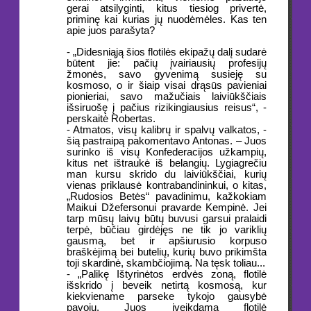
gerai atsilyginti, kitus tiesiog privertė,
priminę kai kurias jų nuodėmėles. Kas ten
apie juos parašyta?
- „Didesniąją šios flotilės ekipažų dalį sudarė
būtent jie: pačių įvairiausių profesijų
žmonės, savo gyvenimą susieję su
kosmoso, o ir šiaip visai drąsūs pavieniai
pionieriai, savo mažučiais laiviūkščiais
išsiruošę į pačius rizikingiausius reisus“, -
perskaitė Robertas.
- Atmatos, visų kalibrų ir spalvų valkatos, -
šią pastraipą pakomentavo Antonas. – Juos
surinko iš visų Konfederacijos užkampių,
kitus net ištraukė iš belangių. Lygiagrečiu
man kursu skrido du laiviūkščiai, kurių
vienas priklausė kontrabandininkui, o kitas,
„Rudosios Betės“ pavadinimu, kažkokiam
Maikui Džefersonui pravarde Kempinė. Jei
tarp mūsų laivų būtų buvusi garsui pralaidi
terpė, būčiau girdėjęs ne tik jo variklių
gausmą, bet ir apšiurusio korpuso
braškėjimą bei butelių, kurių buvo prikimšta
toji skardinė, skambčiojimą. Na tęsk toliau...
- „Palikę Ištyrinėtos erdvės zoną, flotilė
išskrido į beveik netirtą kosmosą, kur
kiekviename parseke tykojo gausybė
pavojų. Juos įveikdama flotilė