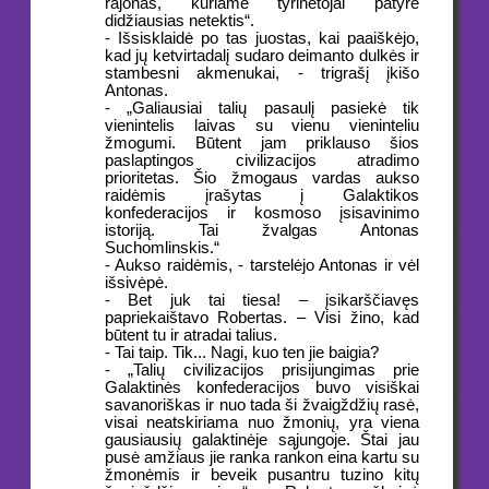
rajonas, kuriame tyrinėtojai patyrė
didžiausias netektis“.
- Išsisklaidė po tas juostas, kai paaiškėjo,
kad jų ketvirtadalį sudaro deimanto dulkės ir
stambesni akmenukai, - trigrašį įkišo
Antonas.
- „Galiausiai talių pasaulį pasiekė tik
vienintelis laivas su vienu vieninteliu
žmogumi. Būtent jam priklauso šios
paslaptingos civilizacijos atradimo
prioritetas. Šio žmogaus vardas aukso
raidėmis įrašytas į Galaktikos
konfederacijos ir kosmoso įsisavinimo
istoriją. Tai žvalgas Antonas
Suchomlinskis.“
- Aukso raidėmis, - tarstelėjo Antonas ir vėl
išsivėpė.
- Bet juk tai tiesa! – įsikarščiavęs
papriekaištavo Robertas. – Visi žino, kad
būtent tu ir atradai talius.
- Tai taip. Tik... Nagi, kuo ten jie baigia?
- „Talių civilizacijos prisijungimas prie
Galaktinės konfederacijos buvo visiškai
savanoriškas ir nuo tada ši žvaigždžių rasė,
visai neatskiriama nuo žmonių, yra viena
gausiausių galaktinėje sąjungoje. Štai jau
pusė amžiaus jie ranka rankon eina kartu su
žmonėmis ir beveik pusantru tuzino kitų