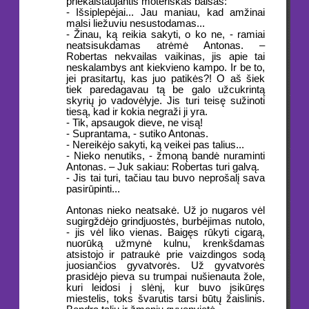
priekaištaujantis moteriškas balsas:
- Išsiplepėjai... Jau maniau, kad amžinai
malsi liežuviu nesustodamas...
- Žinau, ką reikia sakyti, o ko ne, - ramiai
neatsisukdamas atrėmė Antonas. –
Robertas nekvailas vaikinas, jis apie tai
neskalambys ant kiekvieno kampo. Ir be to,
jei prasitartų, kas juo patikės?! O aš šiek
tiek paredagavau tą be galo užcukrintą
skyrių jo vadovėlyje. Jis turi teisę sužinoti
tiesą, kad ir kokia negraži ji yra.
- Tik, apsaugok dieve, ne visą!
- Suprantama, - sutiko Antonas.
- Nereikėjo sakyti, ką veikei pas talius...
- Nieko nenutiks, - žmoną bandė nuraminti
Antonas. – Juk sakiau: Robertas turi galvą.
- Jis tai turi, tačiau tau buvo neprošalį sava
pasirūpinti...
Antonas nieko neatsakė. Už jo nugaros vėl
sugirgždėjo grindjuostės, burbėjimas nutolo,
- jis vėl liko vienas. Baigęs rūkyti cigarą,
nuorūką užmynė kulnu, krenkšdamas
atsistojo ir patraukė prie vaizdingos sodą
juosiančios gyvatvorės. Už gyvatvorės
prasidėjo pieva su trumpai nušienauta žole,
kuri leidosi į slėnį, kur buvo įsikūręs
miestelis, toks švarutis tarsi būtų žaislinis.