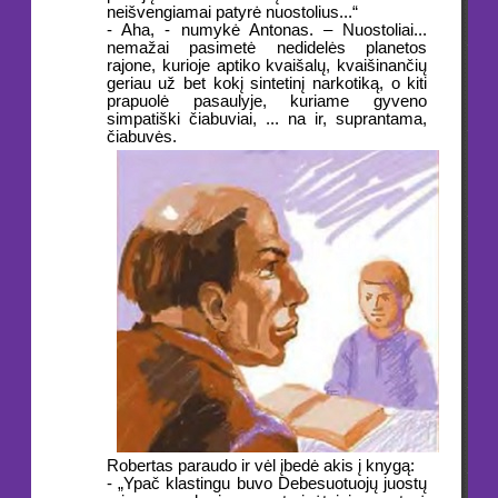
neišvengiamai patyrė nuostolius...“
- Aha, - numykė Antonas. – Nuostoliai...
nemažai pasimetė nedidelės planetos
rajone, kurioje aptiko kvaišalų, kvaišinančių
geriau už bet kokį sintetinį narkotiką, o kiti
prapuolė pasaulyje, kuriame gyveno
simpatiški čiabuviai, ... na ir, suprantama,
čiabuvės.
Robertas paraudo ir vėl įbedė akis į knygą:
- „Ypač klastingu buvo Debesuotuojų juostų