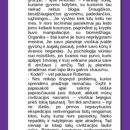
grožyje, - tęsė Antonas. – Planetą- sodą,
kuriame gyveno būtybės, su kuriomis tau
niekad nebus blogai. Draugiškos,
besidžiaugiančios gyvenimu, padedančios,
sąžiningos... Jie vystėsi kiek kitu keliu nei
mes. Ir nors techniniai pasiekimai jau leido
joms keliauti kosmose, pagrindinė jų kryptis
buvo manipuliacijos su biomedžiaga.
Organika – štai kame jie buvo neprilygstami
meistrai. Jie savo planetoje visiškai įvaldė
gyvūnų ir augalų pasaulį, įveikė savo kūnų ir
dvasios negandas. Jų psichologija skiriasi
nuo mūsiškės, jos švarios nuo purvo, kuris
aplipęs žmoniją ir kurį velkame paskui save
iš amžiaus į amžių. Tad jų planetos
atradimas man tapo tikru galvos skausmu.
- Kodėl? – vėl paklausė Robertas.
- Nes reikėjo išspręsti problemą, kurios
sprendimo pradžioje nemačiau. Grįžti ir
papasakoti apie sėkmę reiškė
paprasčiausiai juos išduoti, atiduoti mūsų
civilizacijos nasrams – visiškai bejėgius
prieš tokią bjaurastį. Ten likti amžiams – irgi
ne išeitis; po pirmos nepavykusios
ekspedicijos neišvengiamai būtų rengiamos
kitos, kurių kuriai nors pasisektų. Nieko
nepadėtų ir nutylėjimas apie atradimą. Tad
vienaip ar kitaip talių civilizacijos laukė