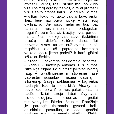
galas. Biologinis tapatumas neišvengiamai
atvestų į dviejų rasių susiliejimą, po kurio
viršų paimtų agresyvesnioji, o taliai prarastų
visus savo pranašumus. Jie ėriukai, o mes
– vilkai. Tokio kontakto baigtis buvo aiški.
Taip, beje, jau buvo nutikę – su iregų
civilizacija. Jie savo nelaimei taip pat
panašūs į mus ir išoriškai, ir fiziologiškai.
Iregai ištirpo mūsų civilizacijoje, vos per du-
tris amžius netekę visų savo išskirtinių
bruožų ir didelės kultūros dalies. Tai
prilygsta visos tautos nužudymui. Ir aš
mąsčiau: kuo aš, paprastas kosmoso
valkata, galiu jiems padėti? Ir karštligiškai
ieškojau išeities...
- Ir radai? – nekantriai pasidomėjo Robertas.
- Radau, - linktelėjo Antonas ir iš burnos
ištraukęs cigarą juo nubrėžė įsivaizduojamą
ratą. – Skaitlingesnė ir stipresnė rasė
paprastai susiurbia mažiau gausią ir
silpnesnę. Savęs paklausiau – ką reikia
padaryti, kad to nenutiktų? Atsakymas
buvo, kad reikia iš esmės pakeisti esamą
padėtį. Taliai turėjo labai išvystytas
biotechnologijas, leidusias greitai
susitvarkyti su iškelta užduotimi. Pradžioje
jie parengė tinkamais gyventi kelis
aplinkinius pasaulius, o tada sparčiai