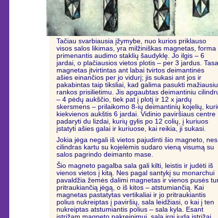
Tačiau svarbiausia įžymybe, nuo kurios priklauso
visos salos likimas, yra milžiniškas magnetas, forma
primenantis audimo staklių šaudyklę. Jo ilgis – 6
jardai, o plačiausios vietos plotis – per 3 jardus. Tasa
magnetas įtvirtintas ant labai tvirtos deimantinės
ašies einančios per jo vidurį; jis sukasi ant jos ir
pakabintas taip tiksliai, kad galima pasukti mažiausi
rankos prisilietimu. Jis apgaubtas deimantiniu cilindr
– 4 pėdų aukščio, tiek pat į plotį ir 12 x jardų
skersmens – prilaikomo 8-ių deimantinių kojelių, kuri
kiekvienos aukštis 6 jardai. Vidinio paviršiaus centre
padaryti du lizdai, kurių gylis po 12 colių, į kuriuos
įstatyti ašies galai ir kuriuose, kai reikia, ji sukasi.
Jokia jėga negali iš vietos pajudinti šio magneto, nes
cilindras kartu su kojelėmis sudaro vieną visumą su
salos pagrindo deimanto mase.
Šio magneto pagalba sala gali kilti, leistis ir judėti iš
vienos vietos į kitą. Nes pagal santykį su monarchui
pavaldžia žemės dalimi magnetas ir vienos pusės tur
pritraukiančią jėgą, o iš kitos – atstumiančią. Kai
magnetas pastatytas vertikaliai ir jo pritraukiantis
polius nukreiptas į paviršių, sala leidžiasi, o kai į ten
nukreiptas atstumiantis polius – sala kyla. Esant
įstrižam magneto pakreipimui, sala irgi juda įstrižai,