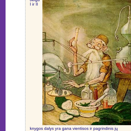
I ir II
knygos dalys yra gana vientisos ir pagrindinis jų