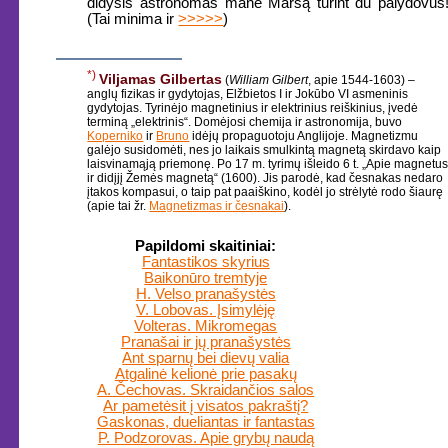
didysis astronomas manė Marsą turint du palydovus
(Tai minima ir
>>>>>
)
*)
Viljamas Gilbertas
(
William Gilbert
, apie 1544-1603) –
anglų fizikas ir gydytojas, Elžbietos I ir Jokūbo VI asmeninis
gydytojas. Tyrinėjo magnetinius ir elektrinius reiškinius, įvedė
terminą „elektrinis“. Domėjosi chemija ir astronomija, buvo
Koperniko
ir
Bruno
idėjų propaguotoju Anglijoje. Magnetizmu
galėjo susidomėti, nes jo laikais smulkintą magnetą skirdavo kaip
laisvinamąją priemonę. Po 17 m. tyrimų išleido 6 t. „Apie magnetu
ir didįjį Žemės magnetą“ (1600). Jis parodė, kad česnakas nedaro
įtakos kompasui, o taip pat paaiškino, kodėl jo strėlytė rodo šiaurę
(apie tai žr.
Magnetizmas ir česnakai
).
Papildomi skaitiniai:
Fantastikos skyrius
Baikonūro tremtyje
H. Velso pranašystės
V. Lobovas. Įsimylėję
Volteras. Mikromegas
Pranašai ir jų pranašystės
Ant sparnų bei dievų valia
Atgalinė kelionė prie pasakų
A. Čechovas. Skraidančios salos
Ar pametėsit į visatos pakraštį?
Gaskonas, dueliantas ir fantastas
P. Podzorovas. Apie grybų naudą