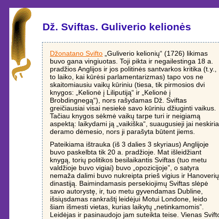
Dž. Sviftas. Guliverio kelionės
Džonatano Svifto
„Guliverio kelionių“ (1726) likimas
buvo gana vingiuotas. Toji pikta ir negailestinga 18 a.
pradžios Anglijos ir jos politinės santvarkos kritika (t.y.,
to laiko, kai kūrėsi parlamentarizmas) tapo vos ne
skaitomiausiu vaikų kūriniu (tiesa, tik pirmosios dvi
knygos: „Kelionė į Liliputiją“ ir „Kelionė į
Brobdingnegą“), nors rašydamas Dž. Sviftas
greičiausiai visai nesiekė savo kūriniu džiuginti vaikus.
Tačiau knygos sėkmė vaikų tarpe turi ir neigiamą
aspektą: laikydami ją „vaikiška“, suaugusieji jai neskiri
deramo dėmesio, nors ji parašyta būtent jiems.
Pateikiama ištrauka (iš 3 dalies 3 skyriaus) Anglijoje
buvo paskelbta tik 20 a. pradžioje. Mat išleidžiant
knygą, torių politikos besilaikantis Sviftas (tuo metu
valdžioje buvo vigiai) buvo „opozicijoje”, o satyra
nemaža dalimi buvo nukreipta prieš vigius ir Hanoveri
dinastiją. Baimindamasis persekiojimų Sviftas slėpė
savo autorystę, ir, tuo metu gyvendamas Dubline,
išsiųsdamas rankraštį leidėjui Motui Londone, leido
šiam išmesti vietas, kurias laikytų „netinkamomis”.
Leidėjas ir pasinaudojo jam suteikta teise. Vienas Svift