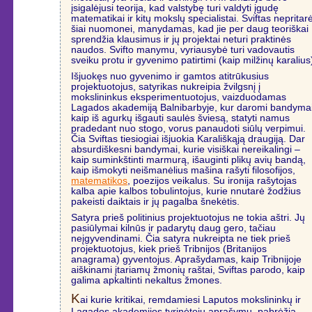
įsigalėjusi teorija, kad valstybę turi valdyti įgudę
matematikai ir kitų mokslų specialistai. Sviftas nepritar
šiai nuomonei, manydamas, kad jie per daug teoriškai
sprendžia klausimus ir jų projektai neturi praktinės
naudos. Svifto manymu, vyriausybė turi vadovautis
sveiku protu ir gyvenimo patirtimi (kaip milžinų karalius
Išjuokęs nuo gyvenimo ir gamtos atitrūkusius
projektuotojus, satyrikas nukreipia žvilgsnį į
mokslininkus eksperimentuotojus, vaizduodamas
Lagados akademiją Balnibarbyje, kur daromi bandymai
kaip iš agurkų išgauti saulės šviesą, statyti namus
pradedant nuo stogo, vorus panaudoti siūlų verpimui.
Čia Sviftas tiesiogiai išjuokia Karališkąją draugiją. Dar
absurdiškesni bandymai, kurie visiškai nereikalingi –
kaip suminkštinti marmurą, išauginti plikų avių bandą,
kaip išmokyti neišmanėlius mašina rašyti filosofijos,
matematikos
, poezijos veikalus. Su ironija rašytojas
kalba apie kalbos tobulintojus, kurie nnutarė žodžius
pakeisti daiktais ir jų pagalba šnekėtis.
Satyra prieš politinius projektuotojus ne tokia aštri. Jų
pasiūlymai kilnūs ir padarytų daug gero, tačiau
neįgyvendinami. Čia satyra nukreipta ne tiek prieš
projektuotojus, kiek prieš Tribnijos (Britanijos
anagrama) gyventojus. Aprašydamas, kaip Tribnijoje
aiškinami įtariamų žmonių raštai, Sviftas parodo, kaip
galima apkaltinti nekaltus žmones.
K
ai kurie kritikai, remdamiesi Laputos mokslininkų ir
Lagados akademijos tyrinėtojų aprašymu, pabrėžia