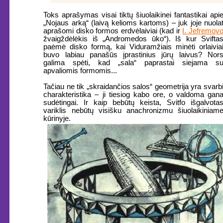
Toks aprašymas visai tiktų šiuolaikinei fantastikai api
„Nojaus arką“ (laivą kelioms kartoms) – juk joje nuola
aprašomi disko formos erdvėlaiviai (kad ir
I. Jefremov
žvaigždėlėkis iš „Andromedos ūko“). Iš kur Svifta
paėmė disko formą, kai Viduramžiais minėti orlaivia
buvo labiau panašūs įprastinius jūrų laivus? Nor
galima spėti, kad „sala“ paprastai siejama s
apvaliomis formomis...
Tačiau ne tik „skraidančios salos“ geometrija yra svarb
charakteristika – ji tiesiog kabo ore, o valdoma gan
sudėtingai. Ir kaip bebūtų keista, Svitfo išgalvota
variklis nebūtų visišku anachronizmu šiuolaikiniam
kūrinyje.