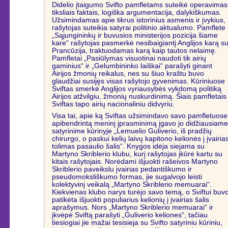
Didelio įtaigumo Svifto pamfletams suteikė operavimas
tiksliais faktais, logiška argumentacija, dalykiškumas.
Užsimindamas apie tikrus istorinius asmenis ir įvykius,
rašytojas suteikia satyrai politinio aktualumo. Pamflete
„Sąjungininkų ir buvusios ministerijos pozicija šiame
kare“ rašytojas pasmerkė nesibaigiantį Anglijos karą s
Prancūzija, traktuodamas karą kaip tautos nelaimę.
Pamfletai „Pasiūlymas visuotinai naudoti tik airių
gaminius“ ir „Gelumbininko laiškai“ parašyti ginant
Airijos žmonių reikalus, nes su šiuo kraštu buvo
glaudžiai susijęs visas rašytojo gyvenimas. Kūriniuose
Sviftas smerkė Anglijos vyriausybės vykdomą politiką
Airijos atžvilgiu, žmonių nuskurdinimą. Šiais pamfletais
Sviftas tapo airių nacionaliniu didvyriu.
Visa tai, apie ką Sviftas užsimindavo savo pamfletuose
apibendrintą meninį įprasminimą įgavo jo didžiausiam
satyrinime kūrinyje „Lemuelio Guliverio, iš pradžių
chirurgo, o paskui kelių laivų kapitono kelionės į įvairia
tolimas pasaulio šalis“. Knygos idėja siejama su
Martyno Skriblerio klubu, kurį rašytojas įkūrė kartu su
kitais rašytojais. Norėdami išjuokti rašeivos Martyno
Skriblerio paveikslu įvairias pedantiškumo ir
pseudomoksliškumo formas, jie sugalvojo leisti
kolektyvinį veikalą „Martyno Skriblerio memuarai“.
Kiekvienas klubo narys turėjo savo temą, o Sviftui buv
patikėta išjuokti populiarius kelionių į įvairias šalis
aprašymus. Nors „Martyno Skriblerio memuarai“ ir
įkvėpė Sviftą parašyti „Guliverio keliones“, tačiau
tiesiogiai jie mažai tesisieja su Svifto satyriniu kūriniu,