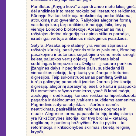
Pamfletas „Knygų kova“ atspindi anuo metu kilusį ginč
dėl antikinės ir to meto mokslo bei literatūros reikšmės
Kūrinyje Sviftas kritikuoja mokslininkų pedantiškumą,
atitrūkimą nuo gyvenimo. Rašytojas alegorine formą
vaizduoja karą tarp antikinių ir naujųjų laikų knygų
vienoje Londono bibliotekoje. Aprašydamas mūšį
rašytojas derina alegoriją su epinio stiliaus parodija,
išradingai vartoja antikinius mitologinius įvaizdžius.
Satyra „Pasaka apie statinę“ yra vienas stipriausių
rašytojo kūrinių, pasižymintis stiliaus įvairumu, išradin
pasakojimu ir autoriaus sugebėjimu vienu metu smogti 
keletą pajuokos vertų objektų. Pamfletas labai
sudėtingas kompoziciniu atžvilgiu – jį sudaro penkios
įžanginės dalys ir pagrindinė dalis, susidedanti iš
vienuolikos sekcijų, tarp kurių yra įžanga ir keturios
digresijos. Taip sukonstruodamas pamfletą Sviftas
turėjo galimybę panaudoti įvairius žanrus (dedikaciją,
digresiją, alegorinį aprašymą, esė), o kartu ir pasijuokti
iš tuometinės rašymo manieros, ypač iš labai mėgtų
apologijų ir dedikacijų, kuriose reiškiama hiperbolizuot
pagarba ir dėkingumas įvairiems aukštiems asmenims
Pagrindinis satyros objektas – išorės ir esmės
neatitikimas, pasireiškiantis religinėse dogmose ir
rituale. Alegorine forma papasakota trijų brolių istorija
yra Krikščionybės istorija, kur trys broliai – katalikų,
anglikonų ir puritonų bažnyčios. Brolių pyktis – tai
reformacija ir krikščionybės skilimas į keletą religinių
krypčių.