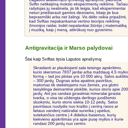
Svifto netikėjimą mokslo eksperimentų reikšme. Tačiau
rašytojas jų neatmeta, jis tik teigia, kad eksperimentai
neturi prieštarauti gamtos dėsniams, kitaip jie bus
beprasmiški arba net žalingi. Vis dėlto reikia pripažinti,
kad Sviftas nepakankamai vertino teorijos reikšmę
žmonijos raidai, todėl nepalankiai žiūrėjo į matematiką 
į muziką, kaip į meną, atitrūkusį nuo gyvenimo.
Antigravitacija ir Marso palydovai
Štai kaip Sviftas tęsia Laputos aprašymą:
Skraidanti ar plaukiojanti sala teisingo apskritimo,
kurio skersmuo 7837 jardai arba maždaug 4,5 mylio
formą – tad jos plotas yra 10 000 akrų. Salos aukšti
– 300 jardų. Dugnas arba apatinis paviršius,
matomas tik stebėtojams nuo žemės, yra glotni
taisyklinga deimantinė plokštė, kurios storis apie 20
jardų. Ant jos randasi įprastiniai mineralai įprasta
tvarka, o visa tai uždengta derlingo juodžemio
sluoksniu, kurio storis siekia 10-12 pėdų. Salos
paviršiaus nuolydis nuo krašto į centrą rasos ar
lietaus vandenį natūraliai surenka į upelius,
sutekančius centre į 4 didelius baseinus, kurių
kiekvieno apskritimas yra apie pusę mylios ir kurie
randasi 200 jardų nuo centro.