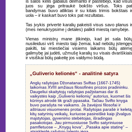
iš salos kelis gabalus deimanto ir pastebėjo, kad visu
juos su jėga pritraukė bokšto viršus. Toks pa
bandymas buvo atliktas ir su kitais trimis bokštais i
uola – ir kaskart buvo toks pat rezultatas.
Tas įvykis privertė karalių pakeisti visus savo planus i
(mes nenukrypsime į detales) palikti miestą ramybėje.
Vienas ministrų mane įtikinėjo, kad jei sala būt
nusileidusi virš miesto taip žemai, kad nebūtų įstengę
pakilti, tai miestiečiai visiems laikams būtų atėm
galimybę jai judėti, užmušę karalių su visais dvariškiai
ir visiškai būtų pakeitę jos valdymo būdą.
„Guliverio kelionės“ - analitinė satyra
Anglų rašytojas Džonatanas Sviftas (1667-1745)
laikomas XVIII amžiaus filosofinės prozos pradininku.
Daugeliui skaitytojų rašytojas pažįstamas dar iš
vaikystės kaip „Guliverio kelionių“ autorius, kuomet šis
kūrinys atrodė tik graži ppasaka. Tačiau Svifto knyga
buvo parašyta ne vaikams. Ja žavėjosi filosofai ir
aštriausi visuomenės protai. Rašytojas parašė ir keletą
kitų satyrinių veikalų, kuriuose pasireiškė kaip įžvalgus
mąstytojas, gyvenimo stebėtojas, išradingas
pasakotojas. Jau pirmuosiuose Svifto satyriniuose
pamfletuose – „Knygų kova“, „Pasaka apie statinę“ –
atsiskleidė rašytojo talento jėga.