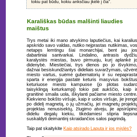
tokiu pat būdu, kokiu anksčiau įkėlė į čia“.
Karališkas būdas malšinti liaudies
maištus
Trys metai iki mano atvykimo laputiečius, kai karaliu
apskrido savo valdas, nutiko neįprastas nutikimas, vo
netapęs lemtingu šiai monarchijai, bent jau jo
dabartiniai santvarkai. Lindalino, antrasis dydži
karalystės miestas, buvo pirmuoju, kurį aplankė j
didenybė. Miestiečiai, trys dienos po jo išvykimo
dažnai besiskundžiantys dideliais suvaržymais, užvėr
miesto vartus, suėmė gubernatorių ir su nepaprast
sparta ir energija pastatė keturis masyvius bokštu
keturiuose miesto kampuose (jo plotas sudar
taisyklingą keturkampį) tokio pat aukščio, kaip i
granitinė smaila uola, iškylanti pačiame miesto centre
Kiekvieno bokšto viršuje, kaip ir uolos viršuje, jie įreng
po didelį magnetą, o jų užmačių, jei magnetų projekt
projektas nenusisektų, žlugimo atveju, jie apsirūpin
dideliu degalų kiekiu, tikėdamiesi stipria liepsn
suskaldyti deimantinį skraidančios salos pagrindą.
Taip pat skaitykite
Kaip atsirado Laputa ir jos mįslės?