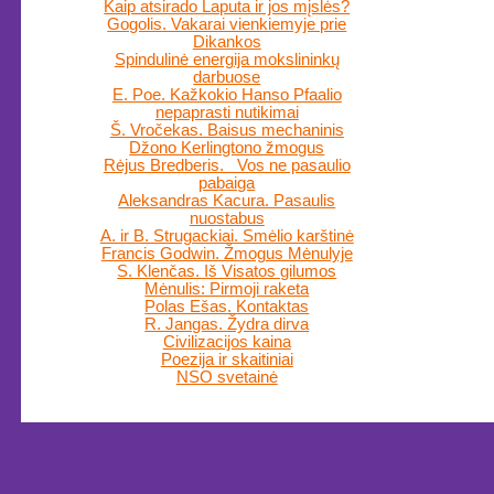
Kaip atsirado Laputa ir jos mįslės?
Gogolis. Vakarai vienkiemyje prie
Dikankos
Spindulinė energija mokslininkų
darbuose
E. Poe. Kažkokio Hanso Pfaalio
nepaprasti nutikimai
Š. Vročekas. Baisus mechaninis
Džono Kerlingtono žmogus
Rėjus Bredberis. Vos ne pasaulio
pabaiga
Aleksandras Kacura. Pasaulis
nuostabus
A. ir B. Strugackiai. Smėlio karštinė
Francis Godwin. Žmogus Mėnulyje
S. Klenčas. Iš Visatos gilumos
Mėnulis: Pirmoji raketa
Polas Ešas. Kontaktas
R. Jangas. Žydra dirva
Civilizacijos kaina
Poezija ir skaitiniai
NSO svetainė