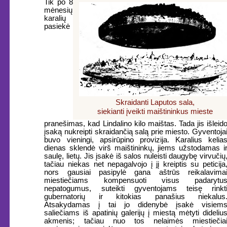
Tik po 8
mėnesių
karalių
pasiekė
Skraidanti Laputos sala,
siekianti įveikti maištininkus mieste
pranešimas, kad Lindalino kilo maištas. Tada jis išleid
įsaką nukreipti skraidančią salą prie miesto. Gyventoja
buvo vieningi, apsirūpino provizija. Karalius kelia
dienas sklendė virš maištininkų, jiems užstodamas i
saulę, lietų. Jis įsakė iš salos nuleisti daugybę virvučių
tačiau niekas net nepagalvojo į jį kreiptis su peticija
nors gausiai pasipylė gana aštrūs reikalavima
miestiečiams kompensuoti visus padarytu
nepatogumus, suteikti gyventojams teisę rinkt
gubernatorių ir kitokias panašius niekalus
Atsakydamas į tai jo didenybė įsakė visiem
saliečiams iš apatinių galerijų į miestą mėtyti dideliu
akmenis; tačiau nuo tos nelaimės miestiečia