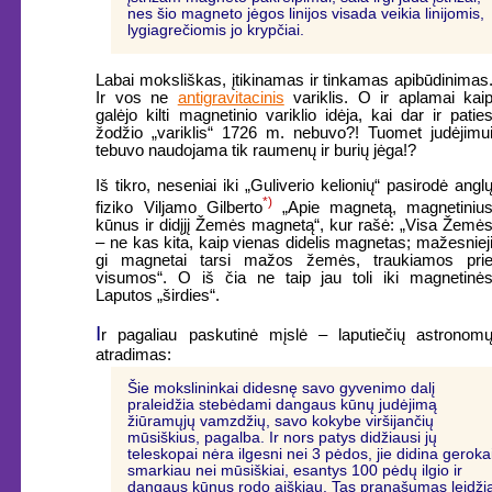
nes šio magneto jėgos linijos visada veikia linijomis,
lygiagrečiomis jo krypčiai.
Labai moksliškas, įtikinamas ir tinkamas apibūdinimas
Ir vos ne
antigravitacinis
variklis. O ir aplamai kai
galėjo kilti magnetinio variklio idėja, kai dar ir patie
žodžio „variklis“ 1726 m. nebuvo?! Tuomet judėjimu
tebuvo naudojama tik raumenų ir burių jėga!?
Iš tikro, neseniai iki „Guliverio kelionių“ pasirodė angl
*)
fiziko Viljamo Gilberto
„Apie magnetą, magnetiniu
kūnus ir didįjį Žemės magnetą“, kur rašė: „Visa Žemė
– ne kas kita, kaip vienas didelis magnetas; mažesniej
gi magnetai tarsi mažos žemės, traukiamos pri
visumos“. O iš čia ne taip jau toli iki magnetinė
Laputos „širdies“.
I
r pagaliau paskutinė mįslė – laputiečių astronom
atradimas:
Šie mokslininkai didesnę savo gyvenimo dalį
praleidžia stebėdami dangaus kūnų judėjimą
žiūramųjų vamzdžių, savo kokybe viršijančių
mūsiškius, pagalba. Ir nors patys didžiausi jų
teleskopai nėra ilgesni nei 3 pėdos, jie didina geroka
smarkiau nei mūsiškiai, esantys 100 pėdų ilgio ir
dangaus kūnus rodo aiškiau. Tas pranašumas leidži