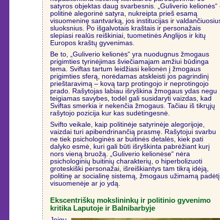
satyros objektas daug svarbesnis. „Guliverio kelionės“
politinė alegorinė satyra, nukreipta prieš esamą
visuomeninę santvarką, jos institucijas ir valdančiuosiu
sluoksnius. Po išgalvotais kraštais ir personažais
slepiasi realūs reiškiniai, tuometinės Anglijos ir kitų
Europos kraštų gyvenimas.
Be to, „Guliverio kelionės“ yra nuodugnus žmogaus
prigimties tyrinėjimas šviečiamajam amžiui būdinga
tema. Sviftas tartum leidžiasi kelionėn į žmogaus
prigimties sferą, norėdamas atskleisti jos pagrindinį
prieštaravimą – kovą tarp protingojo ir neprotingojo
prado. Rašytojas labiau išryškina žmogaus ydas negu
teigiamas savybes, todėl gali susidaryti vaizdas, kad
Sviftas smerkia ir nekenčia žmogaus. Tačiau iš tikrųjų
rašytojo pozicija kur kas sudėtingesnė.
Svifto veikale, kaip politinėje satyrinėje alegorijoje,
vaizdai turi apibendrinančią prasmę. Rašytojui svarbu
ne tiek psichologinės ar buitinės detalės, kiek pati
dalyko esmė, kuri gali būti išryškinta pabrėžiant kurį
nors vieną bruožą. „Guliverio kelionėse“ nėra
psichologinių buitinių charakterių, o hiperbolizuoti
groteskiški personažai, išreiškiantys tam tikrą idėją,
politinę ar socialinę sistemą, žmogaus užimamą padėtį
visuomenėje ar jo ydą.
Ekscentriškų mokslininkų ir politinio gyvenimo
kritika Laputoje ir Balnibarbyje
Jeigu