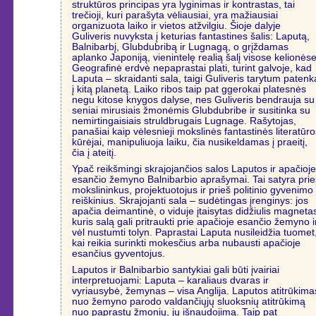
struktūros principas yra lyginimas ir kontrastas, tai
trečioji, kuri parašyta vėliausiai, yra mažiausiai
organizuota laiko ir vietos atžvilgiu. Šioje dalyje
Guliveris nuvyksta į keturias fantastines šalis: Laputą,
Balnibarbį, Glubdubribą ir Lugnagą, o grįždamas
aplanko Japoniją, vienintelę realią šalį visose kelionėse
Geografinė erdvė nepaprastai plati, turint galvoje, kad
Laputa – skraidanti sala, taigi Guliveris tarytum patenk
į kitą planetą. Laiko ribos taip pat ggerokai platesnės
negu kitose knygos dalyse, nes Guliveris bendrauja su
seniai mirusiais žmonėmis Glubdubribe ir susitinka su
nemirtingaisiais struldbrugais Lugnage. Rašytojas,
panašiai kaip vėlesnieji mokslinės fantastinės literatūr
kūrėjai, manipuliuoja laiku, čia nusikeldamas į praeitį,
čia į ateitį.
Ypač reikšmingi skrajojančios salos Laputos ir apačioj
esančio žemyno Balnibarbio aprašymai. Tai satyra prie
mokslininkus, projektuotojus ir prieš politinio gyvenimo
reiškinius. Skrajojanti sala – sudėtingas įrenginys: jos
apačia deimantinė, o viduje įtaisytas didžiulis magneta
kuris salą gali pritraukti prie apačioje esančio žemyno i
vėl nustumti tolyn. Paprastai Laputa nusileidžia tuomet
kai reikia surinkti mokesčius arba nubausti apačioje
esančius gyventojus.
Laputos ir Balnibarbio santykiai gali būti įvairiai
interpretuojami: Laputa – karaliaus dvaras ir
vyriausybė, žemynas – visa Anglija. Laputos atitrūkima
nuo žemyno parodo valdančiųjų sluoksnių atitrūkimą
nuo paprastų žmonių, jų išnaudojimą. Taip pat