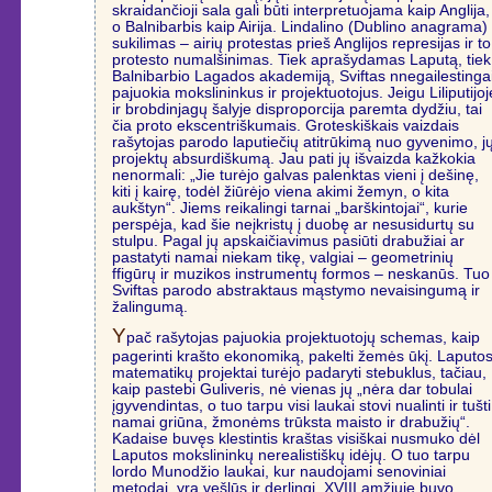
skraidančioji sala gali būti interpretuojama kaip Anglija,
o Balnibarbis kaip Airija. Lindalino (Dublino anagrama)
sukilimas – airių protestas prieš Anglijos represijas ir to
protesto numalšinimas. Tiek aprašydamas Laputą, tiek
Balnibarbio Lagados akademiją, Sviftas nnegailestinga
pajuokia mokslininkus ir projektuotojus. Jeigu Liliputijoj
ir brobdinjagų šalyje disproporcija paremta dydžiu, tai
čia proto ekscentriškumais. Groteskiškais vaizdais
rašytojas parodo laputiečių atitrūkimą nuo gyvenimo, j
projektų absurdiškumą. Jau pati jų išvaizda kažkokia
nenormali: „Jie turėjo galvas palenktas vieni į dešinę,
kiti į kairę, todėl žiūrėjo viena akimi žemyn, o kita
aukštyn“. Jiems reikalingi tarnai „barškintojai“, kurie
perspėja, kad šie neįkristų į duobę ar nesusidurtų su
stulpu. Pagal jų apskaičiavimus pasiūti drabužiai ar
pastatyti namai niekam tikę, valgiai – geometrinių
ffigūrų ir muzikos instrumentų formos – neskanūs. Tuo
Sviftas parodo abstraktaus mąstymo nevaisingumą ir
žalingumą.
Y
pač rašytojas pajuokia projektuotojų schemas, kaip
pagerinti krašto ekonomiką, pakelti žemės ūkį. Laputo
matematikų projektai turėjo padaryti stebuklus, tačiau,
kaip pastebi Guliveris, nė vienas jų „nėra dar tobulai
įgyvendintas, o tuo tarpu visi laukai stovi nualinti ir tušti
namai griūna, žmonėms trūksta maisto ir drabužių“.
Kadaise buvęs klestintis kraštas visiškai nusmuko dėl
Laputos mokslininkų nerealistiškų idėjų. O tuo tarpu
lordo Munodžio laukai, kur naudojami senoviniai
metodai, yra vešlūs ir derlingi. XVIII amžiuje buvo