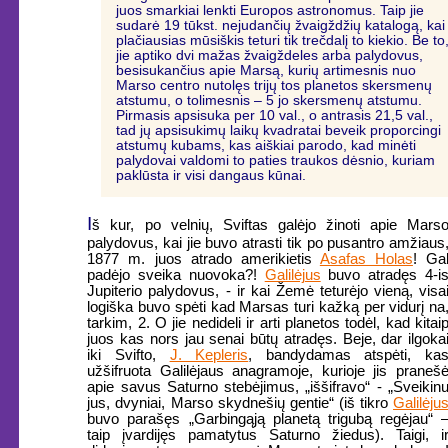
juos smarkiai lenkti Europos astronomus. Taip jie
sudarė 19 tūkst. nejudančių žvaigždžių katalogą, kai
plačiausias mūsiškis teturi tik trečdalį to kiekio. Be to
jie aptiko dvi mažas žvaigždeles arba palydovus,
besisukančius apie Marsą, kurių artimesnis nuo
Marso centro nutolęs trijų tos planetos skersmenų
atstumu, o tolimesnis – 5 jo skersmenų atstumu.
Pirmasis apsisuka per 10 val., o antrasis 21,5 val.,
tad jų apsisukimų laikų kvadratai beveik proporcingi
atstumų kubams, kas aiškiai parodo, kad minėti
palydovai valdomi to paties traukos dėsnio, kuriam
paklūsta ir visi dangaus kūnai.
I
š kur, po velnių, Sviftas galėjo žinoti apie Mars
palydovus, kai jie buvo atrasti tik po pusantro amžiaus
1877 m. juos atrado amerikietis
Asafas Holas
! Ga
padėjo sveika nuovoka?!
Galilėjus
buvo atradęs 4-i
Jupiterio palydovus, - ir kai Žemė teturėjo vieną, visa
logiška buvo spėti kad Marsas turi kažką per vidurį na
tarkim, 2. O jie nedideli ir arti planetos todėl, kad kitai
juos kas nors jau senai būtų atradęs. Beje, dar ilgoka
iki Svifto,
J. Kepleris
, bandydamas atspėti, ka
užšifruota Galilėjaus anagramoje, kurioje jis praneš
apie savus Saturno stebėjimus, „iššifravo“ - „Sveikin
jus, dvyniai, Marso skydnešių gentie“ (iš tikro
Galilėju
buvo parašęs „Garbingąją planetą trigubą regėjau“ 
taip įvardijęs pamatytus Saturno žiedus). Taigi, i