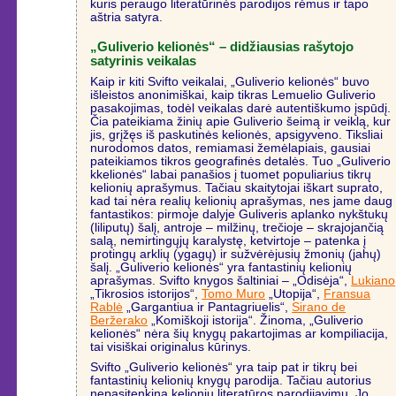
kuris peraugo literatūrinės parodijos rėmus ir tapo
aštria satyra.
„Guliverio kelionės“ – didžiausias rašytojo
satyrinis veikalas
Kaip ir kiti Svifto veikalai, „Guliverio kelionės“ buvo
išleistos anonimiškai, kaip tikras Lemuelio Guliverio
pasakojimas, todėl veikalas darė autentiškumo įspūdį.
Čia pateikiama žinių apie Guliverio šeimą ir veiklą, kur
jis, grįžęs iš paskutinės kelionės, apsigyveno. Tiksliai
nurodomos datos, remiamasi žemėlapiais, gausiai
pateikiamos tikros geografinės detalės. Tuo „Guliverio
kkelionės“ labai panašios į tuomet populiarius tikrų
kelionių aprašymus. Tačiau skaitytojai iškart suprato,
kad tai nėra realių kelionių aprašymas, nes jame daug
fantastikos: pirmoje dalyje Guliveris aplanko nykštukų
(liliputų) šalį, antroje – milžinų, trečioje – skrajojančią
salą, nemirtingųjų karalystę, ketvirtoje – patenka į
protingų arklių (ygagų) ir sužvėrėjusių žmonių (jahų)
šalį. „Guliverio kelionės“ yra fantastinių kelionių
aprašymas. Svifto knygos šaltiniai – „Odisėja“,
Lukiano
„Tikrosios istorijos“,
Tomo Muro
„Utopija“,
Fransua
Rablė
„Gargantiua ir Pantagriuelis“,
Sirano de
Beržerako
„Komiškoji istorija“. Žinoma, „Guliverio
kelionės“ nėra šių knygų pakartojimas ar kompiliacija,
tai visiškai originalus kūrinys.
Svifto „Guliverio kelionės“ yra taip pat ir tikrų bei
fantastinių kelionių knygų parodija. Tačiau autorius
nepasitenkina kelionių literatūros parodijavimu. Jo