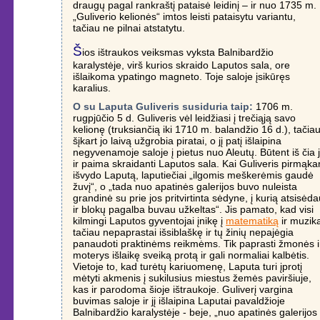
draugų pagal rankraštį pataisė leidinį – ir nuo 1735 m.
„Guliverio kelionės“ imtos leisti pataisytu variantu,
tačiau ne pilnai atstatytu.
Š
ios ištraukos veiksmas vyksta Balnibardžio
karalystėje, virš kurios skraido Laputos sala, ore
išlaikoma ypatingo magneto. Toje saloje įsikūręs
karalius.
O su Laputa Guliveris susiduria taip:
1706 m.
rugpjūčio 5 d. Guliveris vėl leidžiasi į trečiąją savo
kelionę (truksiančią iki 1710 m. balandžio 16 d.), tačia
šįkart jo laivą užgrobia piratai, o jį patį išlaipina
negyvenamoje saloje į pietus nuo Aleutų. Būtent iš čia j
ir paima skraidanti Laputos sala. Kai Guliveris pirmąka
išvydo Laputą, laputiečiai „ilgomis meškerėmis gaudė
žuvį“, o „tada nuo apatinės galerijos buvo nuleista
grandinė su prie jos pritvirtinta sėdyne, į kurią atsisėd
ir blokų pagalba buvau užkeltas“. Jis pamato, kad visi
kilmingi Laputos gyventojai įnikę į
matematiką
ir muzik
tačiau nepaprastai išsiblaškę ir tų žinių nepajėgia
panaudoti praktinėms reikmėms. Tik paprasti žmonės i
moterys išlaikę sveiką protą ir gali normaliai kalbėtis.
Vietoje to, kad turėtų kariuomenę, Laputa turi įprotį
mėtyti akmenis į sukilusius miestus žemės paviršiuje,
kas ir parodoma šioje ištraukoje. Guliverį vargina
buvimas saloje ir jį išlaipina Laputai pavaldžioje
Balnibardžio karalystėje - beje, „nuo apatinės galerijos