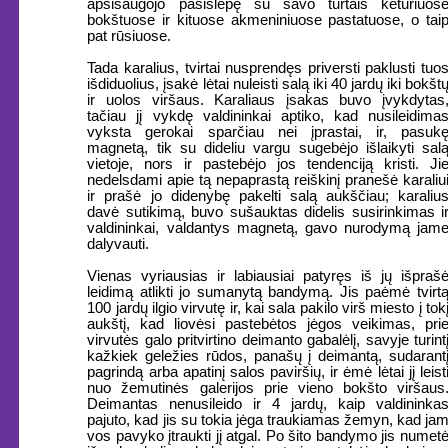
apsisaugojo pasislėpę su savo turtais keturiuos
bokštuose ir kituose akmeniniuose pastatuose, o tai
pat rūsiuose.
Tada karalius, tvirtai nusprendęs priversti paklusti tuo
išdiduolius, įsakė lėtai nuleisti salą iki 40 jardų iki bokšt
ir uolos viršaus. Karaliaus įsakas buvo įvykdytas
tačiau jį vykdę valdininkai aptiko, kad nusileidima
vyksta gerokai sparčiau nei įprastai, ir, pasuk
magnetą, tik su dideliu vargu sugebėjo išlaikyti sal
vietoje, nors ir pastebėjo jos tendenciją kristi. Ji
nedelsdami apie tą nepaprastą reiškinį pranešė karaliu
ir prašė jo didenybę pakelti salą aukščiau; karaliu
davė sutikimą, buvo sušauktas didelis susirinkimas i
valdininkai, valdantys magnetą, gavo nurodymą jam
dalyvauti.
Vienas vyriausias ir labiausiai patyręs iš jų išpraš
leidimą atlikti jo sumanytą bandymą. Jis paėmė tvirt
100 jardų ilgio virvutę ir, kai sala pakilo virš miesto į tok
aukštį, kad liovėsi pastebėtos jėgos veikimas, pri
virvutės galo pritvirtino deimanto gabalėlį, savyje turint
kažkiek geležies rūdos, panašų į deimantą, sudarant
pagrindą arba apatinį salos paviršių, ir ėmė lėtai jį leist
nuo žemutinės galerijos prie vieno bokšto viršaus
Deimantas nenusileido ir 4 jardų, kaip valdininka
pajuto, kad jis su tokia jėga traukiamas žemyn, kad ja
vos pavyko įtraukti jį atgal. Po šito bandymo jis numet