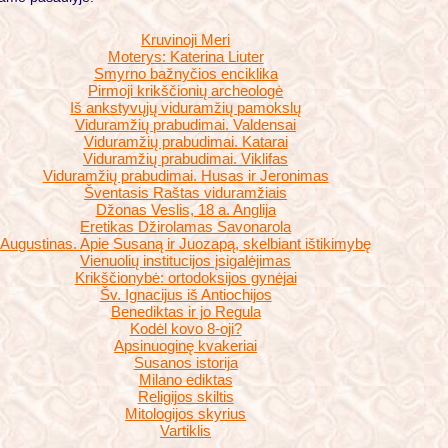
Kruvinoji Meri
Moterys: Katerina Liuter
Smyrno bažnyčios enciklika
Pirmoji krikščionių archeologė
Iš ankstyvųjų viduramžių pamokslų
Viduramžių prabudimai. Valdensai
Viduramžių prabudimai. Katarai
Viduramžių prabudimai. Viklifas
Viduramžių prabudimai. Husas ir Jeronimas
Šventasis Raštas viduramžiais
Džonas Veslis, 18 a. Anglija
Eretikas Džirolamas Savonarola
Augustinas. Apie Susaną ir Juozapą, skelbiant ištikimybę
Vienuolių institucijos įsigalėjimas
Krikščionybė: ortodoksijos gynėjai
Šv. Ignacijus iš Antiochijos
Benediktas ir jo Regula
Kodėl kovo 8-oji?
Apsinuoginę kvakeriai
Susanos istorija
Milano ediktas
Religijos skiltis
Mitologijos skyrius
Vartiklis