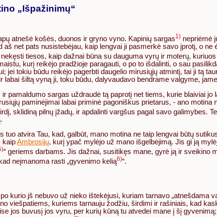
tino „Išpažinimų“
1)
ų kapų atnešė košės, duonos ir gryno vyno. Kapinių sargas
nepriėmė jų
ad aš net pats nusistebėjau, kaip lengvai ji pasmerkė savo įprotį, o n
no nekęsti tiesos, kaip dažnai būna su dauguma vyrų ir moterų, kuriuos
istu, kurį reikėjo pradžioje paragauti, o po to išdalinti, o sau pasilik
i; jei tokiu būdu reikėjo pagerbti daugelio mirusiųjų atmintį, tai ji tą 
t ir labai šiltą vyną ji, toku būdu, dalyvaudavo bendrame valgyme,
ir pamaldumo sargas uždraudė tą paprotį net tiems, kurie blaiviai jo la
mirusiųjų paminėjimai labai priminė pagoniškus prietarus, - ano motina n
širdį, sklidiną pilnų įžadų, ir apdalinti vargšus pagal savo galimybes. 
.
s tuo atvira Tau, kad, galbūt, mano motina ne taip lengvai būtų sutikus
, kaip
Ambrosijų
, kurį ypač mylėjo už mano išgelbėjimą. Jis gi ją my
5)
“ geriems darbams. Jis dažnai, susitikęs mane, gyrė ją ir sveikino ma
6)
ko, kad neįmanoma rasti „gyvenimo kelią
“.
 ir po kurio jš nebuvo už nieko ištekėjusi, kuriam tarnavo „atnešdama v
ešpatiems, kuriems tarnauju žodžiu, širdimi ir rašiniais, kad kaskart,
ise jos buvusį jos vyru, per kurių kūną tu atvedei mane į šį gyvenimą; 