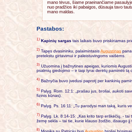
mano tėvus, šiame praeinančiame pasaulyje,
nuo pradžios iki pabaigos, dūsauja tavo taut
mano maldas.
Pastabos:
1)
Kapinių sargas
tais laikais buvo priskiriamas p
2)
Tapęs dvasininku, palaimintasis
Augustinas
panau
pretekstu girtavimui ir paleistuvingoms vaišėms.
3)
Užuomina į bažnytines apeigas, kuriomis Augustina
psalmių giedojimo – ir taip tyrai derėtų paminėti tą 
4)
Bažnyčia buvo įvedusi paprotį per kankinių paminėji
5)
Palyg. Rom. 12:1: „prašau jus, broliai, aukoti sa
fizinis kūnas).
6)
Palyg. Ps. 16:11: „Tu parodysi man taką, kuris v
7)
Palyg. Lk. 8:14-15: „Kas krito tarp erškėčių, - tai 
žemę sėkla – tai tie, kurie klauso žodžio, išsaugo jį 
8)
Monika su Patriciju bus
Augustino
broliai būsima