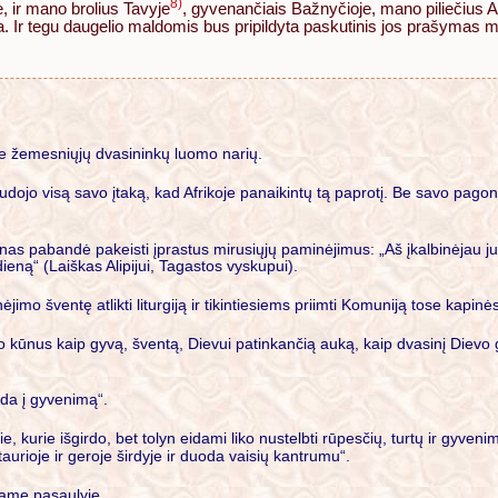
8)
 ir mano brolius Tavyje
, gyvenančiais Bažnyčioje, mano piliečius A
a. Ir tegu daugelio maldomis bus pripildyta paskutinis jos prašymas 
rie žemesniųjų dvasininkų luomo narių.
dojo visą savo įtaką, kad Afrikoje panaikintų tą paprotį. Be savo pagon
s pabandė pakeisti įprastus mirusiųjų paminėjimus: „Aš įkalbinėjau juos
dieną“ (Laiškas Alipijui, Tagastos vyskupui).
mo šventę atlikti liturgiją ir tikintiesiems priimti Komuniją tose kapinė
vo kūnus kaip gyvą, šventą, Dievui patinkančią auką, kaip dvasinį Dievo
eda į gyvenimą“.
tie, kurie išgirdo, bet tolyn eidami liko nustelbti rūpesčių, turtų ir gyv
taurioje ir geroje širdyje ir duoda vaisių kantrumu“.
jame pasaulyje.