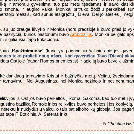
išką ir amoralų gyvenimą, tuo pat metu tęsdamas ir savo klasikin
 žmona, ir augino vaiką. Monikai pritrūko žodžių perkalbėti sūnų
rstojo melstis, kad sūnus atsigręžtų į Dievą. Dėl jo ateities ji netgi 
, su juo drauge išvyko ir Monika (nors pradžioje ir buvo prieš jo vykim
nkė bažnyčią, kurios pastoriumi buvo
Ambrozijus
. Monika be galo aps
ir galiausiai tapo krikščioniu.
Savo „
Išpažinimuose
“ (kurie yra pagrindiniu šaltiniu apie jos gyven
manęs teko pralieti daug ašarų, kad gyvenčiau Tavo [Dievo] akiv
dota Ostijoje (dabar Romos priemiestis) ir apie ją buvo beveik užmir
ukė dar daug tarnavimo Kristui ir bažnyčiai metų. Vėliau, žvelgdam
ir tarnavimui. Nei Augustinas, nei Monika nežinojo ir net nenuma
relikvijos iš Ostijos buvo perkeltos į Romą. Sakoma, kad tuo metu 
stino baziliką Romoje ir jos relikvijos buvo perkeltos į jos koplyčią, 
netektų ir nuklydusių vaikų, o taip pat alkoholikų globėja. Jos pagerb
s tapė F. Botičinis, A. Šeferas ir kt.
Iš
Christian Hist