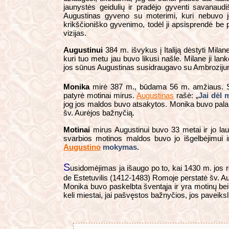
jaunystės geidulių ir pradėjo gyventi savanaud
Augustinas gyveno su moterimi, kuri nebuvo jo
krikščioniško gyvenimo, todėl ji apsisprendė be pe
vizijas.
Augustinui
384 m. išvykus į Italiją dėstyti Milane
kuri tuo metu jau buvo likusi našle. Milane ji la
jos sūnus Augustinas susidraugavo su Ambrozijumi 
Monika
mirė 387 m., būdama 56 m. amžiaus. 
patyrė motinai mirus.
Augustinas
rašė: „
Jai dėl 
jog jos maldos buvo atsakytos. Monika buvo palai
šv. Aurėjos bažnyčią.
Motinai
mirus Augustinui buvo 33 metai ir jo la
svarbios motinos maldos buvo jo išgelbėjimui 
Augustino
mokymas.
S
usidomėjimas ja išaugo po to, kai 1430 m. jos 
de Estetuvilis (1412-1483) Romoje perstatė šv. Augu
Monika buvo paskelbta šventąja ir yra motinų bei 
keli miestai, jai pašvęstos bažnyčios, jos paveikslu