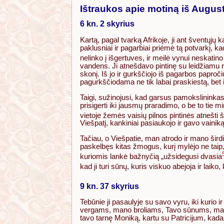
Ištraukos apie motiną iš Augus
6 kn. 2 skyrius
Kartą, pagal tvarką Afrikoje, ji ant šventųj
paklusniai ir pagarbiai priėmė tą potvarkį, k
nelinko į išgertuves, ir meilė vynui neskati
vandens. Ji atnešdavo pintinę su leidžiamu ma
skonį. Iš jo ir gurkščiojo iš pagarbos papročiu
pagurkščiodama ne tik labai praskiestą, be
Taigi, sužinojusi, kad garsus pamokslininkas 
prisigerti iki jausmų praradimo, o be to tie 
vietoje žemės vaisių pilnos pintinės atnešti 
Viešpatį, kankiniai pasiaukojo ir gavo vainiką
Tačiau, o Viešpatie, man atrodo ir mano širdi
paskelbęs kitas žmogus, kurį mylėjo ne taip
kuriomis lankė bažnyčią „užsidegusi dvasia
kad ji turi sūnų, kuris viskuo abejoja ir lai
9 kn. 37 skyrius
Tebūnie ji pasaulyje su savo vyru, iki kurio
vergams, mano broliams, Tavo sūnums, mano vi
tavo tarnę Moniką, kartu su Patricijum, kada