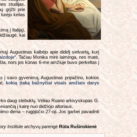
es studijas.
 grįžti prie
turėjo kelias
ą į Italiją),
idžiaugė, kai
imą) Augustinas kalbėjo apie didelį sielvartą, kurį
aizdoje
“. Tačiau Monika mirė laiminga, nes matė,
šta, nors jos kūnas 6-me amžiuje buvo perkeltas į
as į savo gyvenimą, Augustinas pripažino, kokios
nė,
kokią įtaką bažnyčiai visais amžiais darys
įvyko daug stebuklų. Vėliau Ruano arkivyskupas G.
esančią į kairę nuo didžiojo altoriaus.
imo diena – rugpjūčio 27-oji. Jos garbei pavadinti
ory Institute
archyvų parengė
Rūta Rušinskienė