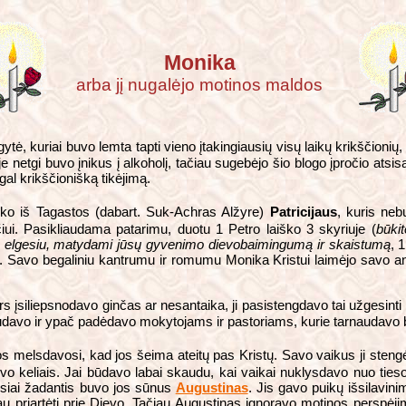
Monika
arba jį nugalėjo motinos maldos
, kuriai buvo lemta tapti vieno įtakingiausių visų laikų krikščionių
je netgi buvo įnikus į alkoholį, tačiau sugebėjo šio blogo įpročio ats
gal krikščionišką tikėjimą.
inko iš Tagastos (dabart. Suk-Achras Alžyre)
Patricijaus
, kuris neb
ui. Pasikliaudama patarimu, duotu 1 Petro laiško 3 skyriuje (
būki
onų elgesiu, matydami jūsų gyvenimo dievobaimingumą ir skaistumą
, 
i. Savo begaliniu kantrumu ir romumu Monika Kristui laimėjo savo anyt
s įsiliepsnodavo ginčas ar nesantaika, ji pasistengdavo tai užgesinti 
arnaudavo ir ypač padėdavo mokytojams ir pastoriams, kurie tarnaudavo
melsdavosi, kad jos šeima ateitų pas Kristų. Savo vaikus ji stengė
evo keliais. Jai būdavo labai skaudu, kai vaikai nuklysdavo nuo tieso
usiai žadantis buvo jos sūnus
Augustinas
. Jis gavo puikų išsilavini
iau priartėti prie Dievo. Tačiau Augustinas ignoravo motinos perspėj