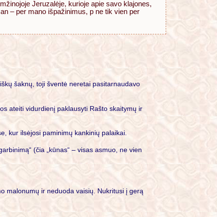
mžinojoje Jeruzalėje, kurioje apie savo klajones,
man – per mano išpažinimus, p ne tik vien per
iškų šaknų, toji šventė neretai pasitarnaudavo
 ateiti vidurdienį paklausyti Rašto skaitymų ir
se, kur ilsėjosi paminimų kankinių palaikai.
 garbinimą“ (čia „kūnas“ – visas asmuo, ne vien
enimo malonumų ir neduoda vaisių. Nukritusi į gerą