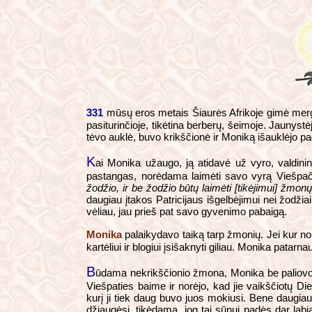
331
mūsų eros metais Šiaurės Afrikoje gimė mergytė
pasiturinčioje, tikėtina berberų, šeimoje. Jaunystė
tėvo auklė, buvo krikščionė ir Moniką išauklėjo pa
K
ai Monika užaugo, ją atidavė už vyro, valdin
pastangas, norėdama laimėti savo vyrą Viešpači
žodžio, ir be žodžio būtų laimėti [tikėjimui] žm
daugiau įtakos Patricijaus išgelbėjimui nei žodžia
vėliau, jau prieš pat savo gyvenimo pabaigą.
Monika
palaikydavo taiką tarp žmonių. Jei kur nor
kartėliui ir blogiui įsišaknyti giliau. Monika pat
B
ūdama nekrikščionio žmona, Monika be paliovos 
Viešpaties baime ir norėjo, kad jie vaikščiotų Di
kurį ji tiek daug buvo juos mokiusi. Bene daugia
džiaugėsi, tikėdama, jog tai sūnui padės dar lab