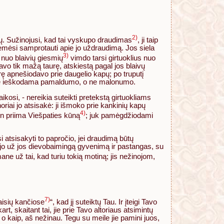
2)
. Sužinojusi, kad tai vyskupo draudimas
, ji taip
e ėmėsi samprotauti apie jo uždraudimą. Jos siela
3)
 nuo blaivių giesmių
vimdo tarsi girtuoklius nuo
davo tik mažą taurę, atskiestą pagal jos blaivų
taurę apnešiodavo prie daugelio kapų; po truputį
 jame ieškodama pamaldumo, o ne malonumo.
ikosi, - nereikia suteikti pretekstą girtuokliams
oriai jo atsisakė: ji išmoko prie kankinių kapų
4)
Ten priima Viešpaties kūną
; juk pamėgdžiodami
i atsisakyti to papročio, jei draudimą būtų
lėjo už jos dievobaimingą gyvenimą ir pastangas, su
ne už tai, kad turiu tokią motiną; jis nežinojom,
7)
aisių kančiose
“, kad jį suteiktų Tau. Ir įteigi Tavo
 skaitant tai, jie prie Tavo altoriaus atsimintų
o kaip, aš nežinau. Tegu su meile jie pamini juos,