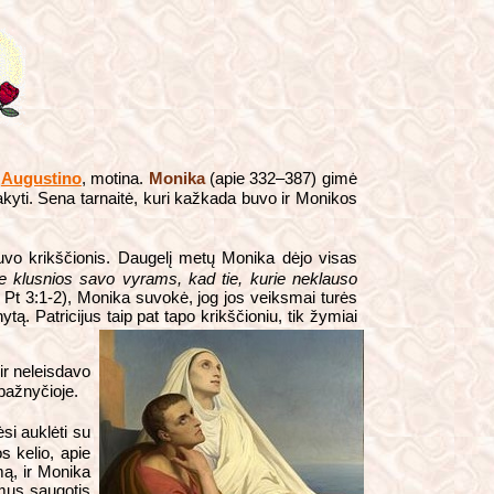
,
Augustino
, motina.
Monika
(apie 332–387) gimė
isakyti. Sena tarnaitė, kuri kažkada buvo ir Monikos
uvo krikščionis. Daugelį metų Monika dėjo visas
te klusnios savo vyrams, kad tie, kurie neklauso
1 Pt 3:1-2), Monika suvokė, jog jos veiksmai turės
ą. Patricijus taip pat tapo krikščioniu, tik žymiai
ir neleisdavo
 bažnyčioje.
si auklėti su
s kelio, apie
mą, ir Monika
imus saugotis