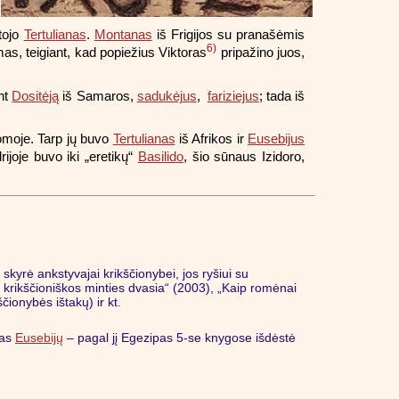
stojo
Tertulianas
.
Montanas
iš Frigijos su pranašėmis
6)
as, teigiant, kad popiežius Viktoras
pripažino juos,
ant
Dositėją
iš Samaros,
sadukėjus
,
fariziejus
; tada iš
moje. Tarp jų buvo
Tertulianas
iš Afrikos ir
Eusebijus
ijoje buvo iki „eretikų“
Basilido
, šio sūnaus Izidoro,
 skyrė ankstyvajai krikščionybei, jos ryšiui su
s krikščioniškos minties dvasia“ (2003), „Kaip romėnai
čionybės ištakų) ir kt.
pas
Eusebijų
– pagal jį Egezipas 5-se knygose išdėstė