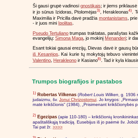
Ši gausi grupė vadinosi
gnostikais
; ir jiems priklaus
3)
4)
ir jo sūnus Izidoras, Ptolomėjas
, Herakleonas
. T
Maximilia ir Pricilla davė pradžia
montanistams
, pri
- ir juos mini
Ipolitas
.
Pseudo Tertuliano
trumpas traktatas, parašytas kažku
evangelijų:
Simoną Magą
, jo mokinį
Menanderį
; ir d
Esant tokiai gausai erezijų, Dievas davė ir gausų bū
iš Kesarėjos
. Kai kurie tų mokytojų tebuvo vienint
8)
Valentino
,
Herakleono
ir Kasiano
. Tad ir kyla klau
Trumpos biografijos ir pastabos
1)
Robertas Vilkenas
(
Robert Louis Wilken
, g. 1936 
judaizmu, šv.
Jonui Chrizostomui
. Jo knygos: „Pirmasi
matė krikščionis“ (1984), „Prisimenant krikščionybės pra
2)
Egezipas
(apie 110-180) – krikščionių kronikininkas
apaštališkąją tradiciją. Eusebijus iš jo paėmė šv. Jo
Tai pat žr.
>>>>
3)