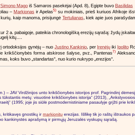
ė
Simono Mago
iš Samaros pasekėjai (Apd. 8), Egipte buvo
Basilidas
5)
oliau –
Markionas
ir Apelas
su mokiniais, prieš kuriuos Afrikoje iš
e kurių, kaip manoma, prisijungė
Tertulianas
, kiek apie juos parašydam
r 2 a. pabaigoje, pateikia chronologišką erezijų sąrašą: žydų įskait
augelį kitų….
rį ortodoksijos gynėjų – nuo
Justino Kankinio
, per
Irenėjų
iki
Ipolito
Ro
7)
ele krikščionybės forma atskirose šalyse, pvz., Pantenas
Aleksandr
simas, koks buvo „standartas“, nuo kurio nukrypo „erezijos“.
m.) – JAV Virdžinijos unto krikščionybės istorijos prof. Pagrindinį dėmesį
s tūkstantis metų: visuotinė krikščionybės istorija“ (2013), „Ankstyvosio
eitį“ (1995; joje jis siūlė postmodernistiniame pasaulyje grįžti prie krikš
, kritikavęs
gnostikų
ir
markionitų
erezijas. Išllikę tik jo raštų ištraukos 
būbo kankinystės aprašymą ir pirmųjų Jeruzalės vyskupų sąrašą.