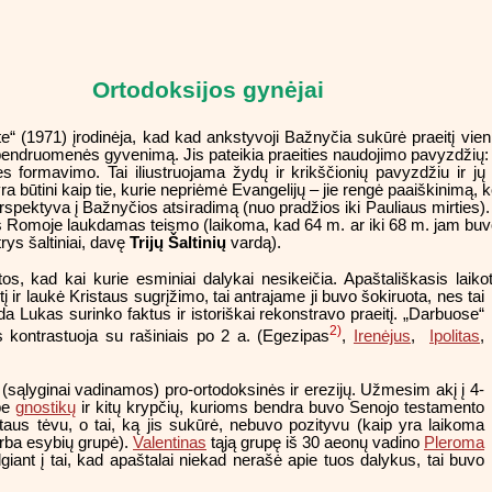
Ortodoksijos gynėjai
“ (1971) įrodinėja, kad kad ankstyvoji Bažnyčia sukūrė praeitį vien 
 bendruomenės gyvenimą. Jis pateikia praeities naudojimo pavyzdžių:
ės formavimo. Tai iliustruojama žydų ir krikščionių pavyzdžiu ir jų pe
ra būtini kaip tie, kurie nepriėmė Evangelijų – jie rengė paaiškinimą, 
rspektyva į Bažnyčios atsiradimą (nuo pradžios iki Pauliaus mirties).
 Romoje laukdamas teismo (laikoma, kad 64 m. ar iki 68 m. jam buvo n
trys šaltiniai, davę
Trijų Šaltinių
vardą).
os, kad kai kurie esminiai dalykai nesikeičia. Apaštališkasis laikot
į ir laukė
Kristaus sugrįžimo, tai antrajame ji buvo šokiruota, nes tai
tada Lukas surinko faktus ir istoriškai rekonstravo praeitį. „Darbuose“
2)
s kontrastuoja su rašiniais po 2 a. (Egezipas
,
Irenėjus
,
Ipolitas
,
p (sąlyginai vadinamos) pro-ortodoksinės ir erezijų. Užmesim akį į 4-
ybe
gnostikų
ir kitų krypčių, kurioms bendra buvo Senojo testamento
aus tėvu, o tai, ką jis sukūrė, nebuvo pozityvu (kaip yra laikoma
arba esybių grupė).
Valentinas
tąją grupę iš 30 aeonų vadino
Pleroma
velgiant į tai, kad apaštalai niekad nerašė apie tuos dalykus, tai buvo