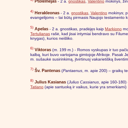
Ptolemėjas
- 2 a.
gnostikas
,
Valentino
mokinys, žino
4)
Herakleonas
- 2 a.
gnostikas
,
Valentino
mokinys; pr
evangelijoms – tai būtų pirmasis Naujojo testamento k
5)
Apelas
- 2 a.
gnostikas
, pradėjęs kaip
Markiono
mok
Tertulianas
rašė, kad jisai intymiai bendravo su Filumen
knygas), kurios neišliko.
6)
Viktoras
(m. 199 m.) - Romos vyskupas ir tuo pačiu p
kalbą, kuri buvo vartojama gimtojoje Afrikoje. Pasak Je
m. sušaukė susirinkimą, įtvirtinusį vakarietišką švent
7)
Šv. Pantenas
(
Pantaenus
, m. apie 200) – graikų t
8)
Julius Kasianas
(
Julius Cassianus
, apie 160-180)
Tatiano
(apie santuoką ir vaikus, kurie yra smerkiami)