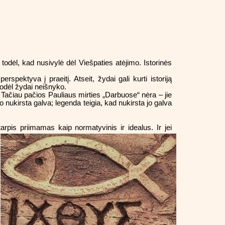
todėl, kad nusivylė dėl Viešpaties atėjimo. Istorinės
rspektyva į praeitį. Atseit, žydai gali kurti istoriją
kodėl žydai neišnyko.
 Tačiau pačios Pauliaus mirties „Darbuose“ nėra – jie
ukirsta galva; legenda teigia, kad nukirsta jo galva
arpis priimamas kaip normatyvinis ir idealus. Ir jei