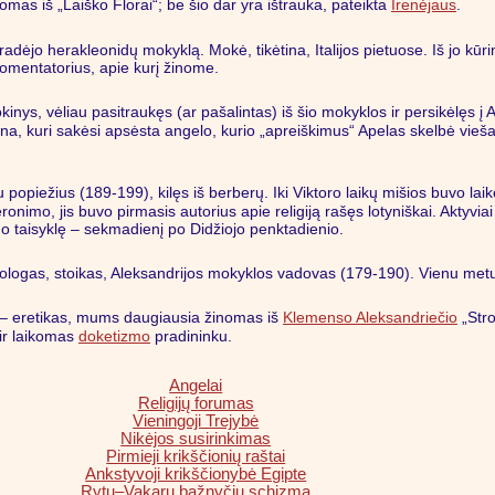
mas iš „Laiško Florai“; be šio dar yra ištrauka, pateikta
Irenėjaus
.
adėjo herakleonidų mokyklą. Mokė, tikėtina, Italijos pietuose. Iš jo kūrin
omentatorius, apie kurį žinome.
inys, vėliau pasitraukęs (ar pašalintas) iš šio mokyklos ir persikėlęs į 
a, kuri sakėsi apsėsta angelo, kurio „apreiškimus“ Apelas skelbė viešai.
opiežius (189-199), kilęs iš berberų. Iki Viktoro laikų mišios buvo laik
ronimo, jis buvo pirmasis autorius apie religiją rašęs lotyniškai. Aktyvi
imo taisyklę – sekmadienį po Didžiojo penktadienio.
eologas, stoikas, Aleksandrijos mokyklos vadovas (179-190). Vienu metu b
 – eretikas, mums daugiausia žinomas iš
Klemenso Aleksandriečio
„Stro
 ir laikomas
doketizmo
pradininku.
Angelai
Religijų forumas
Vieningoji Trejybė
Nikėjos susirinkimas
Pirmieji krikščionių raštai
Ankstyvoji krikščionybė Egipte
Rytų–Vakarų bažnyčių schizma