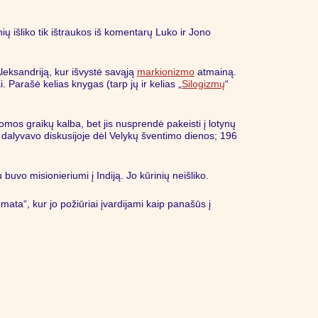
ių išliko tik ištraukos iš komentarų Luko ir Jono
Aleksandriją, kur išvystė savąją
markionizmo
atmainą.
 Parašė kelias knygas (tarp jų ir kelias „
Silogizmų
“
omos graikų kalba, bet jis nusprendė pakeisti į lotynų
ai dalyvavo diskusijoje dėl Velykų šventimo dienos; 196
uvo misionieriumi į Indiją. Jo kūrinių neišliko.
mata“, kur jo požiūriai įvardijami kaip panašūs į