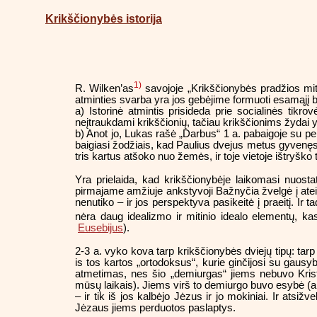
Krikščionybės istorija
1)
R. Wilken’as
savojoje „Krikščionybės pradžios mite
atminties svarba yra jos gebėjime formuoti esamąjį
a) Istorinė atmintis prisideda prie socialinės tikrov
neįtraukdami krikščionių, tačiau krikščionims žydai y
b) Anot jo, Lukas rašė „Darbus“ 1 a. pabaigoje su pe
baigiasi žodžiais, kad Paulius dvejus metus gyvenęs
tris kartus atšoko nuo žemės, ir toje vietoje ištryško 
Yra prielaida, kad krikščionybėje laikomasi nuostat
pirmajame amžiuje ankstyvoji Bažnyčia žvelgė į ateit
nenutiko – ir jos perspektyva pasikeitė į praeitį. Ir 
nėra daug idealizmo ir mitinio idealo elementų, ka
Eusebijus
).
2-3 a. vyko kova tarp krikščionybės dviejų tipų: tar
is tos kartos „ortodoksus“, kurie ginčijosi su gaus
atmetimas, nes šio „demiurgas“ jiems nebuvo Krist
mūsų laikais). Jiems virš to demiurgo buvo esybė (
– ir tik iš jos kalbėjo Jėzus ir jo mokiniai. Ir atsiž
Jėzaus jiems perduotos paslaptys.