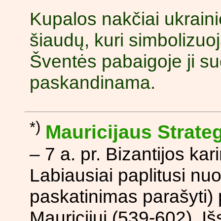
Kupalos nakčiai ukraini
šiaudų, kuri simbolizuo
Šventės pabaigoje ji s
paskandinama.
*)
Mauricijaus Strate
– 7 a. pr. Bizantijos ka
Labiausiai paplitusi nu
paskatinimas parašyti) 
Mauricijui (539-602). I