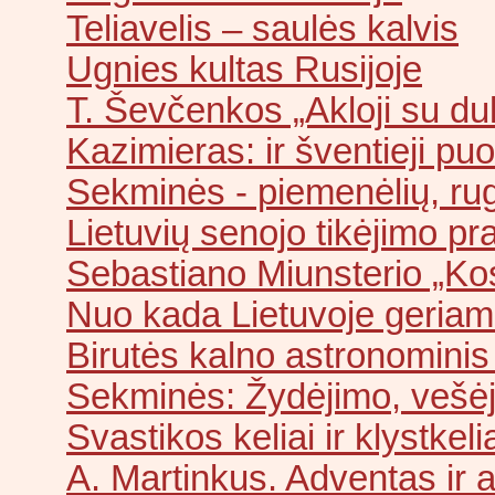
Teliavelis – saulės kalvis
Ugnies kultas Rusijoje
T. Ševčenkos „Akloji su du
Kazimieras: ir šventieji pu
Sekminės - piemenėlių, ru
Lietuvių senojo tikėjimo p
Sebastiano Miunsterio „Kos
Nuo kada Lietuvoje geriam
Birutės kalno astronominis
Sekminės: Žydėjimo, vešėj
Svastikos keliai ir klystkeli
A. Martinkus. Adventas ir 