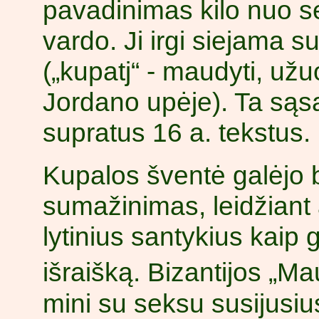
pavadinimas kilo nuo 
vardo. Ji irgi siejama s
(„kupatj“ - maudyti, už
Jordano upėje). Ta sąsaj
supratus 16 a. tekstus.
Kupalos šventė galėjo 
sumažinimas, leidžiant a
lytinius santykius kaip
išraišką. Bizantijos „Ma
mini su seksu susijusiu