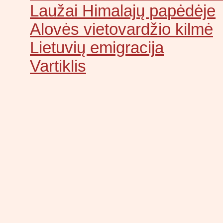
Laužai Himalajų papėdėje
Alovės vietovardžio kilmė
Lietuvių emigracija
Vartiklis