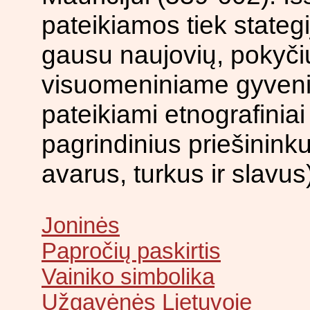
pateikiamos tiek stategij
gausu naujovių, pokyčių
visuomeniniame gyveni
pateikiami etnografini
pagrindinius priešinink
avarus, turkus ir slavus
Joninės
Papročių paskirtis
Vainiko simbolika
Užgavėnės Lietuvoje