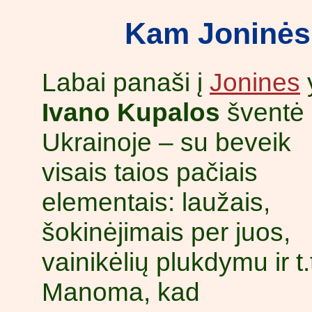
Kam Joninės
Labai panaši į
Jonines
Ivano Kupalos
šventė
Ukrainoje – su beveik
visais taios pačiais
elementais: laužais,
šokinėjimais per juos,
vainikėlių plukdymu ir t.t
Manoma, kad