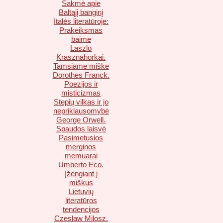
Sakmė apie
Baltąjį banginį
Italės literatūroje:
Prakeiksmas
baime
Laszlo
Krasznahorkai.
Tamsiame miške
Dorothes Franck.
Poezijos ir
misticizmas
Stepių vilkas ir jo
nepriklausomybė
George Orwell.
Spaudos laisvė
Pasimetusios
merginos
memuarai
Umberto Eco.
Įžengiant į
miškus
Lietuvių
literatūros
tendencijos
Czeslaw Milosz.