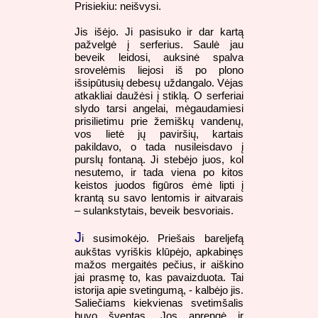
Prisiekiu: neišvysi.
Jis išėjo. Ji pasisuko ir dar kartą
pažvelgė į serferius. Saulė jau
beveik leidosi, auksinė spalva
srovelėmis liejosi iš po plono
išsipūtusių debesų uždangalo. Vėjas
atkakliai daužėsi į stiklą. O serferiai
slydo tarsi angelai, mėgaudamiesi
prisilietimu prie žemiškų vandenų,
vos lietė jų paviršių, kartais
pakildavo, o tada nusileisdavo į
purslų fontaną. Ji stebėjo juos, kol
nesutemo, ir tada viena po kitos
keistos juodos figūros ėmė lipti į
krantą su savo lentomis ir aitvarais
– sulankstytais, beveik besvoriais.
J
i susimokėjo. Priešais bareljefą
aukštas vyriškis klūpėjo, apkabinęs
mažos mergaitės pečius, ir aiškino
jai prasmę to, kas pavaizduota. Tai
istorija apie svetingumą, - kalbėjo jis.
Saliečiams kiekvienas svetimšalis
buvo šventas. Jos aprengė ir