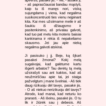
apversti, pasakė jis. - Ne, - atsakė ji,
- aš paprasčiausiai bandau mąstyti,
kaip tu iš manęs nori, viską
sujungdama į viena, kad negalima
susikoncentruoti ties vienu neįpinant
kita. Kai mes užsiimame meile ir aš
šaukiu iš džiaugsmo ir
pasitenkinimo, aš privalau galvoti,
kad tuo pat metu kita moteris baisiai
kankinama ir rėkia iš nepakeliamo
skausmo. Jei jau apie nieką
negalima galvoti atskirai.
Ji pasisuko į jį. Beje, ką šįkart
pasakei žmonai? Kokį melą
sugalvojai, kad galėtume kartu
išgerti arbatos? Tau derėtų tą melą
užsirašyti sau ant kaktos, kad aš
neužmirščiau apie tai, jei staiga
pažvelgtum į mane švelniai. - Aš tiek
daug rizikuoju dėl tavęs, pasakė jis.
- O aš niekuo nerizikuoju dėl tavęs?
Atrodo, kad manai, kad neturiu ko
prarasti. - Aš išeinu, pasakė jis. O tu
lik ir žiūrėk sau į debesis. Aš