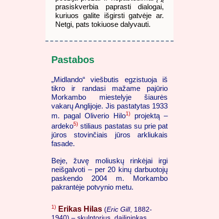
prasiskverbia paprasti dialogai,
kuriuos galite išgirsti gatvėje ar.
Netgi, pats tokiuose dalyvauti.
Pastabos
„Midlando“ viešbutis egzistuoja iš
tikro ir randasi mažame pajūrio
Morkambo miestelyje šiaurės
vakarų Anglijoje. Jis pastatytas 1933
1)
m. pagal Oliverio Hilo
projektą –
5)
ardeko
stiliaus pastatas su prie pat
jūros stovinčiais jūros arkliukais
fasade.
Beje, žuvę moliuskų rinkėjai irgi
neišgalvoti – per 20 kinų darbuotojų
paskendo 2004 m. Morkambo
pakrantėje potvynio metu.
1)
Erikas Hilas
(
Eric Gill
, 1882-
1940) – skulptorius, dailininkas,