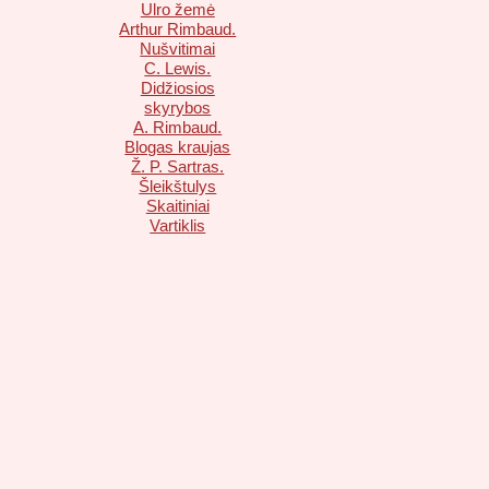
Ulro žemė
Arthur Rimbaud.
Nušvitimai
C. Lewis.
Didžiosios
skyrybos
A. Rimbaud.
Blogas kraujas
Ž. P. Sartras.
Šleikštulys
Skaitiniai
Vartiklis