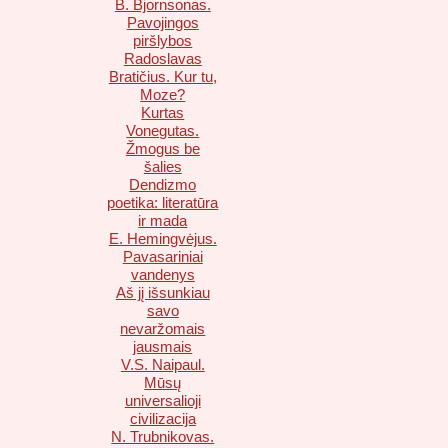
B. Bjornsonas.
Pavojingos
piršlybos
Radoslavas
Bratičius. Kur tu,
Moze?
Kurtas
Vonegutas.
Žmogus be
šalies
Dendizmo
poetika: literatūra
ir mada
E. Hemingvėjus.
Pavasariniai
vandenys
Aš jį išsunkiau
savo
nevaržomais
jausmais
V.S. Naipaul.
Mūsų
universalioji
civilizacija
N. Trubnikovas.