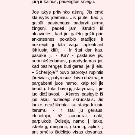
jūrą ir kalnus, padengtus sniegu.
Jos akys pritvinko ašarų. Jis ėmė
klausytis įdėmiau. Jis jautė, kad ji,
galbūt, pasirengusi padaryti pirmą
žingsnį, padėti jam ištrūkti iš
aklavietės, kad jie galėtų grįžti prie
ankstesnės pokalbio stadijos ir
nukreipti jį kita vaga, aplenkiant
iškilusią kliūtį. - Ir štai dar kas,
pasakė ji. - Ką? - paklausė jis,
suminkštėdamas, parodydamas jai,
kad pasirengęs būti geras, jei ji leis.
3)
– Scherijoje
buvo paprotys rūpintis
jūreiviais, patyrusiais laivo dužimą, ir
pargabenti juos namo, kaip toli jie
bebūtų. Toks buvo jų įstatymas, ir jie
juo didžiavosi. - Ašaros pasipylė iš
jos akių, nuriedėjo skruostais. Jis
laukė, neužtikrintai, su staiga kilusiu
įtarumu. - Ir štai jų geriausi
irkluotojai, 52 jaunuoliai, naktį
parplukdė Odisėją namo į Itakę,
iškėlė jį, miegantį, į krantą, aplink jį
ant smėlio išdėliojo visas dovanas,