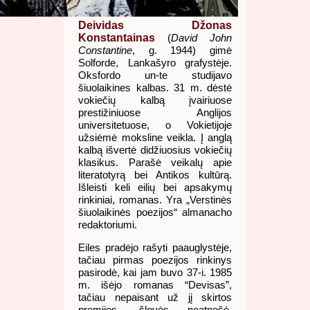
Deividas Džonas
Konstantainas
(
David John
Constantine
, g. 1944) gimė
Solforde, Lankašyro grafystėje.
Oksfordo un-te studijavo
šiuolaikines kalbas. 31 m. dėstė
vokiečių kalbą įvairiuose
prestižiniuose Anglijos
universitetuose, o Vokietijoje
užsiėmė moksline veikla. Į anglą
kalbą išvertė didžiuosius vokiečių
klasikus. Parašė veikalų apie
literatotyrą bei Antikos kultūrą.
Išleisti keli eilių bei apsakymų
rinkiniai, romanas. Yra „Verstinės
šiuolaikinės poezijos“ almanacho
redaktoriumi.
Eiles pradėjo rašyti paauglystėje,
tačiau pirmas poezijos rinkinys
pasirodė, kai jam buvo 37-i. 1985
m. išėjo romanas “Devisas”,
tačiau nepaisant už jį skirtos
premijos, šlovės neatnešė.