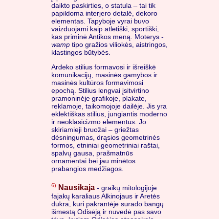
daikto paskirties, o statula – tai tik
papildoma interjero detalė, dekoro
elementas. Tapyboje vyrai buvo
vaizduojami kaip atletiški, sportiški,
kas priminė Antikos meną. Moterys -
wamp
tipo gražios viliokės, aistringos,
klastingos būtybės.
Ardeko stilius formavosi ir išreiškė
komunikacijų, masinės gamybos ir
masinės kultūros formavimosi
epochą. Stilius lengvai įsitvirtino
pramoninėje grafikoje, plakate,
reklamoje, taikomojoje dailėje. Jis yra
eklektiškas stilius, jungiantis moderno
ir neoklasicizmo elementus. Jo
skiriamieji bruožai – griežtas
dėsningumas, drąsios geometrinės
formos, etniniai geometriniai raštai,
spalvų gausa, prašmatnūs
ornamentai bei jau minėtos
prabangios medžiagos.
6)
Nausikaja
- graikų mitologijoje
fajakų karaliaus Alkinojaus ir Aretės
dukra, kuri pakrantėje surado bangų
išmestą Odisėją ir nuvedė pas savo