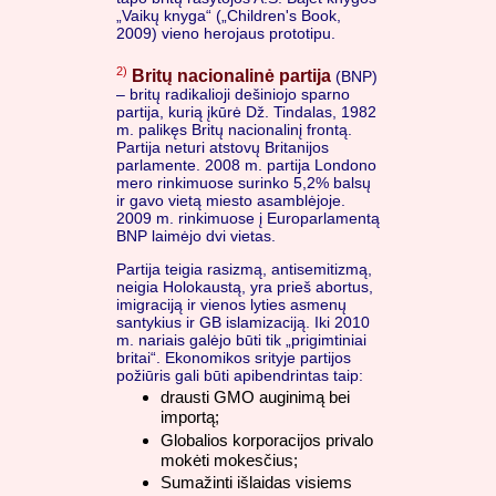
„Vaikų knyga“ („Children's Book,
2009) vieno herojaus prototipu.
2)
Britų nacionalinė partija
(BNP)
– britų radikalioji dešiniojo sparno
partija, kurią įkūrė Dž. Tindalas, 1982
m. palikęs Britų nacionalinį frontą.
Partija neturi atstovų Britanijos
parlamente. 2008 m. partija Londono
mero rinkimuose surinko 5,2% balsų
ir gavo vietą miesto asamblėjoje.
2009 m. rinkimuose į Europarlamentą
BNP laimėjo dvi vietas.
Partija teigia rasizmą, antisemitizmą,
neigia Holokaustą, yra prieš abortus,
imigraciją ir vienos lyties asmenų
santykius ir GB islamizaciją. Iki 2010
m. nariais galėjo būti tik „prigimtiniai
britai“. Ekonomikos srityje partijos
požiūris gali būti apibendrintas taip:
drausti GMO auginimą bei
importą;
Globalios korporacijos privalo
mokėti mokesčius;
Sumažinti išlaidas visiems