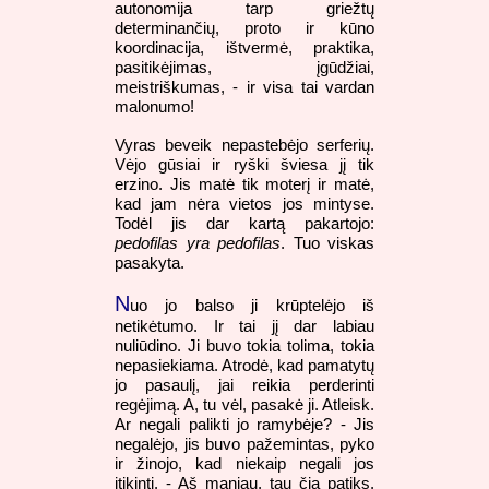
autonomija tarp griežtų
determinančių, proto ir kūno
koordinacija, ištvermė, praktika,
pasitikėjimas, įgūdžiai,
meistriškumas, - ir visa tai vardan
malonumo!
Vyras beveik nepastebėjo serferių.
Vėjo gūsiai ir ryški šviesa jį tik
erzino. Jis matė tik moterį ir matė,
kad jam nėra vietos jos mintyse.
Todėl jis dar kartą pakartojo:
pedofilas yra pedofilas
. Tuo viskas
pasakyta.
N
uo jo balso ji krūptelėjo iš
netikėtumo. Ir tai jį dar labiau
nuliūdino. Ji buvo tokia tolima, tokia
nepasiekiama. Atrodė, kad pamatytų
jo pasaulį, jai reikia perderinti
regėjimą. A, tu vėl, pasakė ji. Atleisk.
Ar negali palikti jo ramybėje? - Jis
negalėjo, jis buvo pažemintas, pyko
ir žinojo, kad niekaip negali jos
įtikinti. - Aš maniau, tau čia patiks,