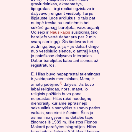
graviūrininkas, akmentašys,
tipografas – irgi realiai egzistavo ir
dalyvavo įrengiant viešbutį. Tai jis
išpjaustė jūros arkliukus, o taip pat
nutapė freską su undinėmis bei
sukūrė garsųjį bareljefą, vaizduojantį
Odisėjo ir
Nausikajos
susitikimą (šio
bareljefo vertė dabar yra per 2 mln.
svarų sterlingų). Šis šedevras turi
audringą biografiją – jis dukart dingo
nuo vestibiulio sienos, o antrąjį kartą
jo paieškose dalyvavo Interpolas.
Dabar bareljefas kabo ant sienos už
registratūros.
E. Hilas buvo nepaprastai talentingas
ir įvairiapusis menininkas, Menų ir
4)
amatų judėjimo
dalyvis. Jis buvo
labai religingas, nors, matyt, jo
religinis požiūris buvo gana
neįprastas. Hilas rašė nuodugnų
dienoraštį, kuriame aprašinėjo
seksualinius santykius su savo paties
vaikais, seserimi ir šunimi. Šios jo
asmeninio gyvenimo detalės tapo
žinomos iš 1989 m. išleistos Fionos
Makarti parašytos biografijos. Hilas
tapo britų rašytojos A.S. Bajet knygos