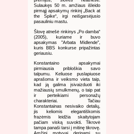
Sulaukęs 50 m. amžiaus išleido
pirmąjį apsakymų rinkinį „Back at
the Spike“, irgi neišgarsėjusio
pasauliniu mastu.
Šlovę atnešė rinkinys „Po damba“
(2005), kuriame ir buvo
apsakymas ”Arbata Midlende”,
kuris BBS konkurse pripažintas
geriausiu.
Konstantaino apsakymai
pirmiausia pribloškia savo
talpumu. Keliuose puslapiuose
aprašoma ir veiksmo vieta taip,
kad ją galima įsivaizduoti iki
mažiausių smulkmenų, o taip pat
ir perteikiami personažų
charakteriai. Tačiau
Konstantainas nesivaiko detalių,
jis keliomis elegantiškomis
frazėmis leidžia skaitytojam
pačiam viską suvokti. Tikrovė
tampa panaši tarsi į mitinę tikrovę.
Amžini motyvai derinami su