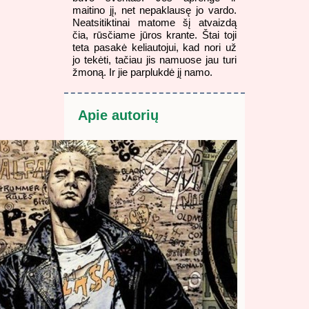
maitino jį, net nepaklausę jo vardo.
Neatsitiktinai matome šį atvaizdą
čia, rūsčiame jūros krante. Štai toji
teta pasakė keliautojui, kad nori už
jo tekėti, tačiau jis namuose jau turi
žmoną. Ir jie parplukdė jį namo.
Apie autorių