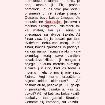
sumokėsiu išeidamas. - Išeik, jei
nori, atsakė ji. Tik, prašau,
nemokėk. Tai aš tave pakviečiau,
prisimeni? Ji vėl žvelgė į jūrą. -
Odisėjas buvo baisus žmogus. Jis
nenusipelnė
Nausikajos
, jos tėvo ir
motinos širdingumo. Prisimenu tai,
kai matau, kai jis išeina iš
priedangos su alyvos šakele. Aš
žinau visa, ką jis padarė per tuos
dvidešimt nebuvimo metų. Ir aš
žinau, kokias bjaurastis jis padarys,
kai grįš namo. Tačiau šią akimirką –
akimirką, kurią savo bareljefe
pavaizdavo Hilas, - jis nuogas ir
bejėgis, ir jauna moteris svetingai
sutinka jį ir žino, kad jos tėvas ir
moteris mielai priims jį prie savo
židinio. Argi mums draudžiama
pajusti tokias akimirkas? - Aš
neskaičiau to, pasakė jis. - O galėjai
ir perskaityti, pasakė ji, kas tau
trukdė? Aš net ketinau, kokia kvailė,
paskaityti tau garsiai ištraukas,
viename šių kambarių su vaizdu į