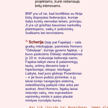
projektams, kurie netarnauja
britų interesams.
BNP yra už tai, kad konfliktas su Airija
būtų išspręstas federacijos, kurioje
šalys turėtų vienodas teises, principu.
Ji yra už griežtas bausmes narkotikų
platintojams, vaikų ir policininkų
žudikams bei teroristams.
3)
Scherija
(taip pat Fajakija) – sala
graikų mitologijoje, paminėta Homero
“Odisėjoje”, kurioje gyveno fajakai, - ji
buvo paskutinis Odisėjo stabtelėjimas
jo 10 m. trukusioje kelionėje namo.
Fajakai laikyti viena iš palaimintųjų
tautų, artimų dievams kaip ir
hiperborėjai, etiopai, lotofagai.
Laikyta, kad juos globojo Poseidonas
– ir jie buvo puikūs jūrininkai, o jų
laivai turėjo navigacijos sistemą,
neleidžiančią paklysti rūke arba per
audras. Anot Homero, fajakų laivai
neturėjo vairų, nes suprasdavo
vairininkų mintis ir patys plaukė
mintyse nurodytu kursu.
Kai tik išgirdo tai Poseidonas, žemės pla