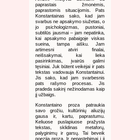
paprastais žmonėmis,
paprastomis situacijomis. Pats
Konstantainas sako, kad jam
svarbus ne apsakymo siužetas, o
jo psichologizmas, pustoniai,
subtilūs jausmai – jam nepatinka,
kai apsakymo pabaigoje viskas
sueina, tampa aišku. Jam
artimesni atviri finalai,
neišsakymai, kai lieka
pasirinkimas, įvairūs galimi
tęsiniai. Juk būtent veikėjai ir pats
tekstas vadovauja Konstantainui.
Jis sako, kad jam svarbesnis
pats rašymo procesas. Jis
pradeda sakinį nežinodamas kaip
jį užbaigs.
Konstantaino proza patraukia
savo grožiu, kultūrinių aliuzijų
gausa ir, kartu, paprastumu.
Keliuose puslapiuose pražysta
tekstas, sklidinas metaforų,
palyginimų ir garsų. Tai beveik
poezija proza. Ir nepastebimai į jį