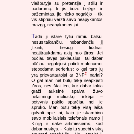
viešbutyje su pretenzija į stilių ir
padorumą. Ir jis buvo bejėgis ir
pažemintas, jie nieko negalėjo – tik
vis stipriau veržti savo neapykantos
mazgą, neapykantos jai.
T
ada ji ištarė tyliu ramiu balsu,
nesusitaikančiu, nebandančiu jį
įtikinti, tiesiog liūdnai,
neatitraukdama akių nuo jūros: Jei
būčiau tavęs paklausiusi, tai dabar
būčiau negalėjusi patirti malonumo,
stebėdama serferius: o gal tarp jų
2)
yra prievartautojai ar BNP
nariai?
O gal man net būtų tekę neapkęsti
jūros, nes štai ten, kur dabar tokia
graži auksinė spalva, žuvo
nelaimingi moliuskų rinkėjai –
potvynis pakilo sparčiau nei jie
spruko. Man būtų tekę visą laiką
galvoti apie tai, kaip jie skambino
savo mobiliaisiais telefonais namo į
Kiniją ir sakė artimiesiems, kad
dabar nuskęs. - Kaip tu sugebi viską