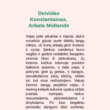
Deividas
Konstantainas.
Arbata Midlande
Vėjas pūtė atkakliai ir stipriai, dažni
smarkūs gūsiai purtė didelių langų
stiklus, už kurių arbatą gėrė moteris
ir vyras. Įlankos vandenys buvo
negilūs ir greitos nedidelės bangelės
skersai ritosi iš pietvakarių. Jų
keteros kažkur tolumoje puošėsi
baltomis putomis, o tada vėjas ir
potvynis ginė jų gretas, ir bangos,
nesutikdamos jokių kliūčių, sklido
tol, kol visai neišnykdavo. Vakarį
žiemos dangų perplėšė vėjas, ir
nerimą kelianti auksinė spalva sklido
įvairiais kampais, niekur
nesustodama, plykstelėdama ir
išnykdama. Po šiuo begaliniu
perskeltu dangumi lėkė serferiai,