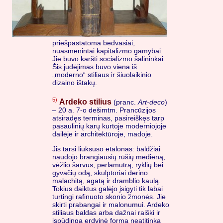
priešpastatoma bedvasiai,
nuasmenintai kapitalizmo gamybai.
Jie buvo karšti socializmo šalininkai.
Šis judėjimas buvo viena iš
„moderno“ stiliaus ir šiuolaikinio
dizaino ištakų.
5)
Ardeko stilius
(pranc.
Art-deco
)
– 20 a. 7-o dešimtm. Prancūzijos
atsiradęs terminas, pasireiškęs tarp
pasaulinių karų kurtoje moderniojoje
dailėje ir architektūroje, madoje.
Jis tarsi liuksuso etalonas: baldžiai
naudojo brangiausių rūšių medieną,
vėžlio šarvus, perlamutrą, ryklių bei
gyvačių odą, skulptoriai derino
malachitą, agatą ir dramblio kaulą.
Tokius daiktus galėjo įsigyti tik labai
turtingi rafinuoto skonio žmonės. Jie
skirti prabangai ir malonumui. Ardeko
stiliaus baldas arba dažnai raiški ir
įspūdinga erdvinė forma neatitinka