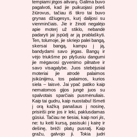
tempiami jėgos aitvarų. Galima buvo
pagalvoti, kad jie puikuojasi prieš
žiūrovus, tačiau iš tikro tai buvo
grynas džiugesys, kurį dalijosi su
vienminčiais. Jie ir žinoti negalėjo
apie moterį už stiklo, nebandė
padaryti jai įspūdį ar ją prablaškyti.
Ten, tolumoje, jie skriejo palei bangą,
skersai bangą, kampu į ją,
bandydami savo jėgas. Bangų ir
vėjo triukšme po plyšusiu dangumi
jie mėgavosi gyvenimo pilnatve ir
savo visagalybe. Juos stebėjusiai
moteriai jie atrodė palaimos
įsikūnijimu, tos palaimos, kurios
siela – laisvė. Jai ypač patiko kaip
nematomos gijos jungė juos su
spalvotais sparčiais pusmėnuliais.
Kaip tai gudru, kaip nuostabu! Išmeti
į orą kažką panašaus į nosinę,
prisiriši prie jos ir leki, paklusdamas
gūsiui. Tačiau ne tiesiai, kaip nori
jis
,
ne: tu keiti kursą, pasisuki į kairę ir
dešinę, brėži platų pusratį. Kaip
gražu, galvojo ji. Tokia judri