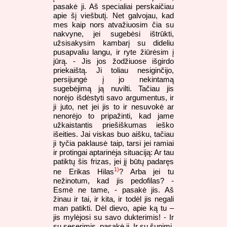
pasakė ji. Aš specialiai perskaičiau
apie šį viešbutį. Net galvojau, kad
mes kaip nors atvažiuosim čia su
nakvyne, jei sugebėsi ištrūkti,
užsisakysim kambarį su dideliu
pusapvaliu langu, ir ryte žiūrėsim į
jūrą. - Jis jos žodžiuose išgirdo
priekaištą. Ji toliau nesiginčijo,
persijungė į jo nekintamą
sugebėjimą ją nuvilti. Tačiau jis
norėjo išdėstyti savo argumentus, ir
ji juto, net jei jis to ir nesuvokė ar
nenorėjo to pripažinti, kad jame
užkaistantis priešiškumas ieško
išeities. Jai viskas buo aišku, tačiau
ji tyčia paklausė taip, tarsi jei ramiai
ir protingai aptarinėja situaciją: Ar tau
patiktų šis frizas, jei jį būtų padaręs
1)
ne Erikas Hilas
? Arba jei tu
nežinotum, kad jis pedofilas? -
Esmė ne tame, - pasakė jis. Aš
žinau ir tai, ir kita, ir todėl jis negali
man patikti. Dėl dievo, apie ką tu –
jis mylėjosi su savo dukterimis! - Ir
su seserimis, pasakė ji. Ir su šunimi.