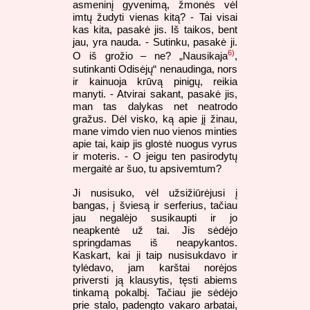
asmeninį gyvenimą, žmonės vėl
imtų žudyti vienas kitą? - Tai visai
kas kita, pasakė jis. Iš taikos, bent
jau, yra nauda. - Sutinku, pasakė ji.
6)
O iš grožio – ne? „Nausikaja
,
sutinkanti Odisėjų“ nenaudinga, nors
ir kainuoja krūvą pinigų, reikia
manyti. - Atvirai sakant, pasakė jis,
man tas dalykas net neatrodo
gražus. Dėl visko, ką apie jį žinau,
mane vimdo vien nuo vienos minties
apie tai, kaip jis glostė nuogus vyrus
ir moteris. - O jeigu ten pasirodytų
mergaitė ar šuo, tu apsivemtum?
Ji nusisuko, vėl užsižiūrėjusi į
bangas, į šviesą ir serferius, tačiau
jau negalėjo susikaupti ir jo
neapkentė už tai. Jis sėdėjo
springdamas iš neapykantos.
Kaskart, kai ji taip nusisukdavo ir
tylėdavo, jam karštai norėjos
priversti ją klausytis, tęsti abiems
tinkamą pokalbį. Tačiau jie sėdėjo
prie stalo, padengto vakaro arbatai,