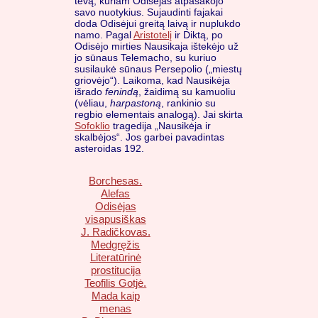
tėvą, kuriam Odisėjas atpasakojo
savo nuotykius. Sujaudinti fajakai
doda Odisėjui greitą laivą ir nuplukdo
namo. Pagal
Aristotelį
ir Diktą, po
Odisėjo mirties Nausikaja ištekėjo už
jo sūnaus Telemacho, su kuriuo
susilaukė sūnaus Persepolio („miestų
griovėjo“). Laikoma, kad Nausikėja
išrado
fenindą
, žaidimą su kamuoliu
(vėliau,
harpastoną
, rankinio su
regbio elementais analogą). Jai skirta
Sofoklio
tragedija „Nausikėja ir
skalbėjos“. Jos garbei pavadintas
asteroidas 192.
Borchesas.
Alefas
Odisėjas
visapusiškas
J. Radičkovas.
Medgręžis
Literatūrinė
prostitucija
Teofilis Gotjė.
Mada kaip
menas