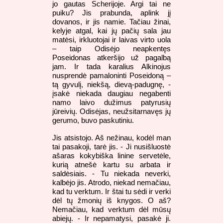
jo gautas Scherijoje. Argi tai ne
puiku? Jis prabunda, aplink jį
dovanos, ir jis namie. Tačiau žinai,
kelyje atgal, kai jų pačių sala jau
matėsi, irkluotojai ir laivas virto uola
– taip Odisėjo neapkentęs
Poseidonas atkeršijo už pagalbą
jam. Ir tada karalius Alkinojus
nusprendė pamaloninti Poseidoną –
tą gyvulį, niekšą, dievą-padugnę, -
įsakė niekada daugiau negabenti
namo laivo dužimus patyrusių
jūreivių. Odisėjas, neužsitarnavęs jų
gerumo, buvo paskutiniu.
Jis atsistojo. Aš nežinau, kodėl man
tai pasakoji, tarė jis. - Ji nusišluostė
ašaras kokybiška linine servetėle,
kurią atnešė kartu su arbata ir
saldėsiais. - Tu niekada neverki,
kalbėjo jis. Atrodo, niekad nemačiau,
kad tu verktum. Ir štai tu sėdi ir verki
dėl tų žmonių iš knygos. O aš?
Nemačiau, kad verktum dėl mūsų
abiejų. - Ir nepamatysi, pasakė ji.