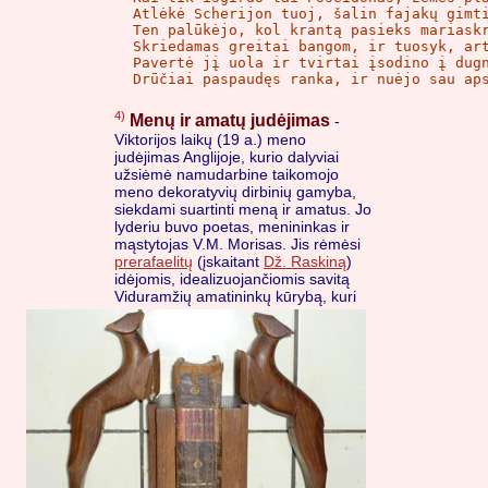
Atlėkė Scherijon tuoj, šalin fajakų gimti
Ten palūkėjo, kol krantą pasieks mariaskr
Skriedamas greitai bangom, ir tuosyk, art
Pavertė jį uola ir tvirtai įsodino į dugn
Drūčiai paspaudęs ranka, ir nuėjo sau ap
4)
Menų ir amatų judėjimas
-
Viktorijos laikų (19 a.) meno
judėjimas Anglijoje, kurio dalyviai
užsiėmė namudarbine taikomojo
meno dekoratyvių dirbinių gamyba,
siekdami suartinti meną ir amatus. Jo
lyderiu buvo poetas, menininkas ir
mąstytojas V.M. Morisas. Jis rėmėsi
prerafaelitų
(įskaitant
Dž. Raskiną
)
idėjomis, idealizuojančiomis savitą
Viduramžių amatininkų kūrybą,
kuri