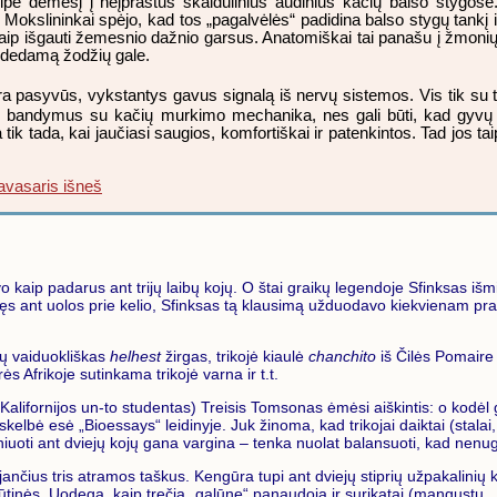
eipė dėmesį į neįprastus skaidulinius audinius kačių balso stygose
Mokslininkai spėjo, kad tos „pagalvėlės“ padidina balso stygų tankį i
aip išgauti žemesnio dažnio garsus. Anatomiškai tai panašu į žmonių 
pridedamą žodžių gale.
a pasyvūs, vykstantys gavus signalą iš nervų sistemos. Vis tik su t
ęs bandymus su kačių murkimo mechanika, nes gali būti, kad gyvų 
a tik tada, kai jaučiasi saugios, komfortiškai ir patenkintos. Tad jos ta
pavasaris išneš
kaip padarus ant trijų laibų kojų. O štai graikų legendoje Sfinksas išmi
itaisęs ant uolos prie kelio, Sfinksas tą klausimą užduodavo kiekvienam
nų vaiduokliškas
helhest
žirgas, trikojė kiaulė
chanchito
iš Čilės Pomaire 
ės Afrikoje sutinkama trikojė varna ir t.t.
Kalifornijos un-to studentas) Treisis Tomsonas ėmėsi aiškintis: o kodėl g
elbė esė „Bioessays“ leidinyje. Juk žinoma, kad trikojai daiktai (stalai, 
toviniuoti ant dviejų kojų gana vargina – tenka nuolat balansuoti, kad nenu
ojančius tris atramos taškus. Kengūra tupi ant dviejų stiprių užpakalinių k
ūtinės. Uodegą, kaip trečią „galūnę“ panaudoja ir surikatai (mangustų