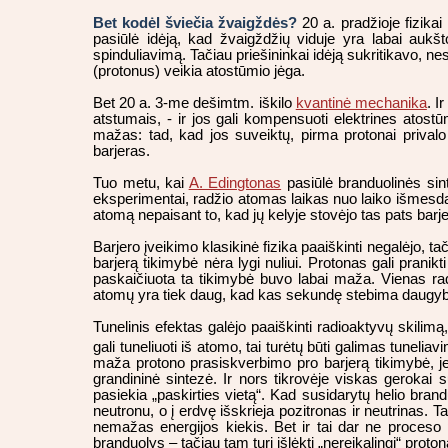
Bet kodėl šviečia žvaigždės?
20 a. pradžioje fizikai
pasiūlė idėją, kad žvaigždžių viduje yra labai aukšto
spinduliavimą. Tačiau priešininkai idėją sukritikavo, n
(protonus) veikia atostūmio jėga.
Bet 20 a. 3-me dešimtm. iškilo
kvantinė mechanika
. I
atstumais, - ir jos gali kompensuoti elektrines atost
mažas: tad, kad jos suveiktų, pirma protonai privalo s
barjeras.
Tuo metu, kai
A. Edingtonas
pasiūlė branduolinės sint
eksperimentai, radžio atomas laikas nuo laiko išmes
atomą nepaisant to, kad jų kelyje stovėjo tas pats barjer
Barjero įveikimo klasikinė fizika paaiškinti negalėjo, 
barjerą tikimybė nėra lygi nuliui. Protonas gali pranikti
paskaičiuota ta tikimybė buvo labai maža. Vienas radž
atomų yra tiek daug, kad kas sekundę stebima daugybė
Tunelinis efektas galėjo paaiškinti radioaktyvų skilimą,
gali tuneliuoti iš atomo, tai turėtų būti galimas tuneli
maža protono prasiskverbimo pro barjerą tikimybė, jei
grandininė sintezė. Ir nors tikrovėje viskas gerokai 
pasiekia „paskirties vietą“. Kad susidarytų helio brand
neutronu, o į erdvę išskrieja pozitronas ir neutrinas. 
nemažas energijos kiekis. Bet ir tai dar ne proceso p
branduolys – tačiau tam turi išlėkti „nereikalingi“ proto