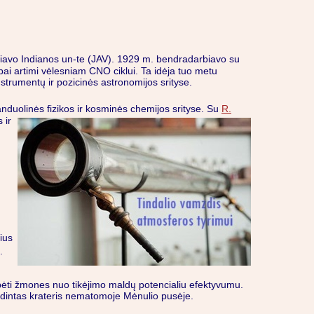
oriavo Indianos un-te (JAV). 1929 m. bendradarbiavo su
bai artimi vėlesniam CNO ciklui. Ta idėja tuo metu
nstrumentų ir pozicinės astronomijos srityse.
anduolinės fizikos ir kosminės chemijos srityse. Su
R.
 ir
m
ius
.
bėti žmones nuo tikėjimo maldų potencialiu efektyvumu.
vadintas krateris nematomoje Mėnulio pusėje.