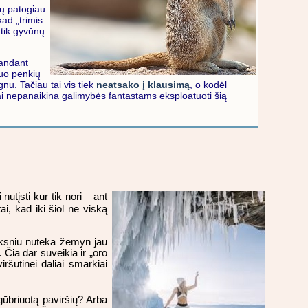
tų patogiau
ad „trimis
 tik gyvūnų
randant
nuo penkių
nu. Tačiau tai vis tiek
neatsako į klausimą
, o kodėl
et tai nepanaikina galimybės fantastams eksploatuoti šią
utįsti kur tik nori – ant
ai, kad iki šiol ne viską
uoksniu nuteka žemyn jau
 Čia dar suveikia ir „oro
šutinei daliai smarkiai
 gūbriuotą paviršių? Arba