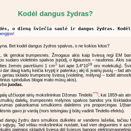
Kodėl dangus žydras?
dės, o dieną šviečia saulė ir dangus žydras. Kodėl
ergijos!
lyna. Bet kodėl dangus žydros spalvos, o ne kokios kitos?
o), tik gerokai trumpesnės. Žmogaus akis kaip šviesą regi EM ba
sudaro violetinės spalvos įspūdį, o ilgiausios – raudonos. Akis sa
3
19
 (ties žemės paviršiumi 1 cm
turi apie 3,4*10
oro molekulių). Švi
 dar daug kartų keičia kryptį ir patenka į akį iš įvairių pusių – tad at
 geriau sklaido trumpesnę šviesą (violetinę, mėlyną) – todėl atmosf
tinius spindulius blogai mato mūsų akis).
arba
juodas.
***)
 galą užčiuopė airių mokslininkas Džonas Tindelis
, kai 1859-ais at
ra smulkių dalelių, trumpesnės mėlynos spalvos bandos yra išsklaid
nsyvumas pakankamai smulkioms dalelėms yra proporcingas 1/(ba
dėsnis gavo jo vardą (nors teisingiau jį būtų vadinti Tindelio efektu).
ad dangų žydru daro smulkios dulkelės ar vandens lašeliai, tačiau 
ro sąlygų. Tad vėliau mokslininkai nustatė, kad vien deguonies ir az
kulės pajėgios sklaidyti šviesą dėl šviesos bangos elektromagnetinio 