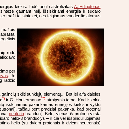
ergijos kiekis. Todėl anglų astrofizikas
A. Edingtonas
intezė gaunant helį. Išsiskirianti energija ir sudaro
 per maži tai sintezei, nes teigiamus vandenilio atomus
os mažais
aprastai
ergetinis
kaip rodė
palikdavo
okimo per
ovas
. Jo
g radžio
alinčių skilti sunkiųjų elementų... Bet jei alfa dalelės
*)
**)
no
ir G. Houtermanso
straipsnio tema. Kad ir kokia
 būtų išskiriamas pakankamas energijos kiekis ir vyktų
eutronai), tačiau bent pradžiai pakanka, kad protonai
roną,
deuterio
branduolį. Bele, vienas iš protonų virsta
idaro helio-3 branduolys – ir čia vėl išspinduliuojamas
astinio helio (su dviem protonais ir dviem neutronais)