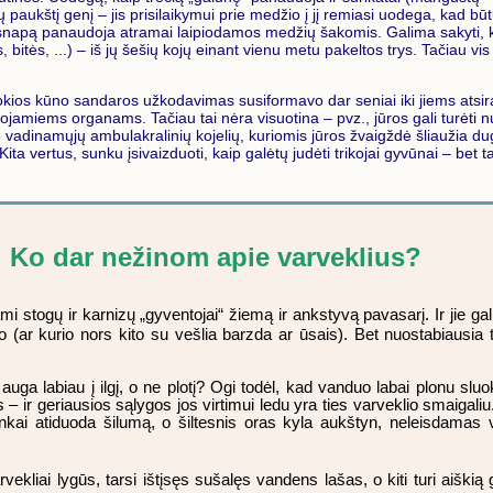
ių paukštį genį – jis prisilaikymui prie medžio į jį remiasi uodega, kad bū
ų snapą panaudoja atramai laipiodamos medžių šakomis. Galima sakyti, k
itės, ...) – iš jų šešių kojų einant vienu metu pakeltos trys. Tačiau vis
tokios kūno sandaros užkodavimas susiformavo dar seniai iki jiems atsi
jamiems organams. Tačiau tai nėra visuotina – pvz., jūros gali turėti 
ė vadinamųjų ambulakralinių kojelių, kuriomis jūros žvaigždė šliaužia dug
... Kita vertus, sunku įsivaizduoti, kaip galėtų judėti trikojai gyvūnai – b
Ko dar nežinom apie varveklius?
 stogų ir karnizų „gyventojai“ žiemą ir ankstyvą pavasarį. Ir jie gali n
o (ar kurio nors kito su vešlia barzda ar ūsais). Bet nuostabiausia t
auga labiau į ilgį, o ne plotį? Ogi todėl, kad vanduo labai plonu sl
– ir geriausios sąlygos jos virtimui ledu yra ties varveklio smaigaliu.
ai atiduoda šilumą, o šiltesnis oras kyla aukštyn, neleisdamas vir
rvekliai lygūs, tarsi ištįsęs sušalęs vandens lašas, o kiti turi aiškią