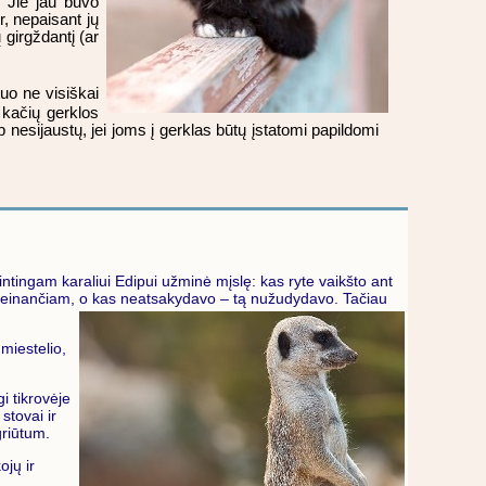
. Jie jau buvo
r, nepaisant jų
girgždantį (ar
uo ne visiškai
kačių gerklos
ip nesijaustų, jei joms į gerklas būtų įstatomi papildomi
ntingam karaliui Edipui užminė mįslę: kas ryte vaikšto ant
 praeinančiam, o kas neatsakydavo – tą nužudydavo. Tačiau
miestelio,
i tikrovėje
stovai ir
griūtum.
ojų ir