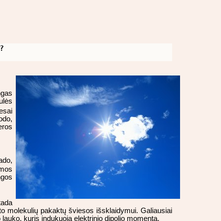
?
ngas
ulės
esai
rodo,
eros
rado,
omos
ngos
tada
oto molekulių pakaktų šviesos išsklaidymui. Galiausiai
lauko, kuris indukuoja elektrinio dipolio momentą.