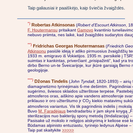
Taip galiausiai ir paaiškėjo, kaip šviečia žvaigždės.
*)
Robertas Atkinsonas
(
Robert d'Escourt Atkinson
, 1
F. Houtermansu
pritaikant
Gamovo
kvantinio tuneliavimo
nebuvo priimta, nes laikė, kad žvaigždės sudarytos daugia
**)
Fridrichas Georgas Houtermansas
(
Friedrich Ge
Atkinsonu
pasiūlė idėją ir atliko
pirmuosius žvaigždžių te
1933 m. emigravo iš Vokietijos. 1935 m. persikėlė į TSR
suimtas ir kankintas, priverčiant „prisipažinti“, kad yra 
dirbo Berno un-te Šveicarijoje, kur įkūrė garsiąją Berno 
geologijoje.
***)
Džonas Tindelis
(
John Tyndall
, 1820-1893) – airių 
diamagnetizmo tyrinėjimais 6-me dešimtm. Pagrindiniai d
sugėrimo, šviesos sklaidos užterštose terpėse. Pastebė
atmosferos oras, aiškino apie vandens atmosferoje svarbą
priklauso ir oro užterštumo įr CO
kiekio matavimų sukūri
2
atmosferos variantus. Vis tik pagrindinis indėlis į mokslą
Buvo
M. Faradėjaus
bendradarbiu ir jam skyrė knygą „Far
sterilizacijos nuo bakterijų sporų metodą (tindalizaciją)
Pasisakė už mokslo ir religijos atskyrimą ir keliose e
Būdamas alpinisto entuziastu, tyrinėjo ledynus Alpėse –
Taip pat skaitykite
>>>>>