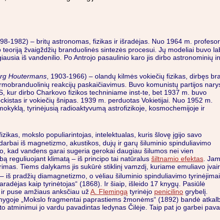
898-1982) – britų astronomas, fizikas ir išradėjas. Nuo 1964 m. profes
 teoriją žvaigždžių branduolinės sintezės procesui. Jų modeliai buvo la
usia iš vandenilio. Po Antrojo pasaulinio karo jis dirbo astronominių i
org Houtermans
, 1903-1966) – olandų kilmės vokiečių fizikas, dirbęs br
rmobranduolinių reakcijų paskaičiavimus. Buvo komunistų partijos narys
S, kur dirbo Charkovo fizikos techniniame inst-te, bet 1937 m. buvo
trockistas ir vokiečių šnipas. 1939 m. perduotas Vokietijai. Nuo 1952 m.
mokyklą, tyrinėjusią radioaktyvumą astrofizikoje, kosmochemijoje ir
fizikas, mokslo populiarintojas, intelektualas, kuris šlovę įgijo savo
arbai iš magnetizmo, akustikos, dujų ir garų šiluminio spinduliavimo
jo, kad vandens garai sugeria gerokai daugiau šilumos nei vien
 reguliuojant klimatą – iš principo tai natūralus
šiltnamio efektas
. Ja
mas. Tiems dalykams jis sukūrė stiklinį vamzdį, kuriame emuliavo įvair
 – iš pradžių diamagnetizmo, o vėliau šiluminio spinduliavimo tyrinėjimai
adėjas kaip tyrinėtojas“ (1868). Ir šiaip, išleido 17 knygų. Pasiūlė
 – ir puse amžiaus anksčiau už
A. Flemingą
tyrinėjo
penicilino
grybelį.
sė knygoje „Mokslo fragmentai paprastiems žmonėms“ (1892) bandė atkal
 to atminimui jo vardu pavadintas ledynas Čilėje. Taip pat jo garbei pa