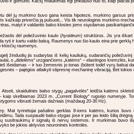
uvio ir gomurio. Kačių miaukimas irgi priklauso nuo to, kaip plačiai j
etu dėl jų murkimo buvo gana keista hipotezė, murkimo garsus prisky
atės kažkaip priverčia ją pulsuoti... Vis tik neurologinis murkimo mec
tras, matyt ir valdantis balso klostes joms siųsdamas pasikartojanči
žastis dėl poliežuvinio kaulo (
hyoideum
) struktūros. Jis yra iškar
 ryti ir kartu valdo balsą. Raumenys nuo šio kaulo eina prie gerklų hi
lso klosčių raumenys.
lį žinduolių jis sudarytas iš kelių kauliukų, sudarančių poliežuvinį 
aulai, o „didelėms“ urzgiančioms „katėms“ – elastingos kremzlės, kuri
eš išeidamas – ir tuo žemesnis jo tonas (būtent todėl vyrų balsai da
gesnės – pajėgios atlaikyti stipresnę mechaninę vibraciją. Bet tokios 
ia. Atseit, skaidulinės balso stygų „pagalvėlės“ leidžia katėms sklei
 – kaip skelbiamas 2023 m. „Current Biology“ rugsėjo numeryje. To
o stygoms vibruoti žemais dažniais (maždaug 20-30 Hz).
ę. Mat tyrinėtojai pašalino gerklas 8-ioms katėms, kurios buvo 
idimu. Tada suspaudė balso stygas jose ir per jas leido šiltą drėgną 
 susitraukimų ir signalų iš nervų sistemos. Ir murkimas buvo iš
i vyko be jokios aktyvios neuroninės kontrolės.