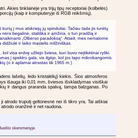
Akies tinklainėje yra trijų tipų receptoriai (kolbelės)
oporcijų (kaip ir kompiuteryje iš RGB reikšmių).
 kurių į mus atskriejų jų spinduliai. Tačiau tada jis turėtų
nėra begalinė, statiška ir amžina, o turi pradžią ir
panaikinanti „Olberso paradoksą“. Atseit, mes nematome
didžiulė ir laiko mastelis milžiniškas.
, kol visa erdvę užliejo šviesa, kuri buvo neįtikėtinai ryški.
damas į spektro gala, vis ilgėjo, kol jos tapo mikrobangomis.
 (o ir aplamai atrastas tik 1965 m.).
ens lašelių, ledo kristalėlių) kiekis. Šios atmosferos
enys išauga iki 0,01 mm, šviesos išsklaidymas visiškai
dulkių ir dangus praranda spalvą, tampa balzganas. Po
atrodo truputį geltonesnė nei iš tikro yra. Tai aiškiai
i atrodo oranžinė ir net raudona.
pluošto skersmenyje.