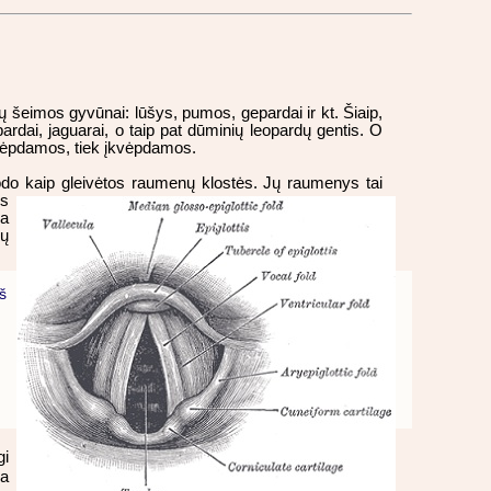
ių šeimos gyvūnai: lūšys, pumos, gepardai ir kt. Šiaip,
eopardai, jaguarai, o taip pat dūminių leopardų gentis. O
škvėpdamos, tiek įkvėpdamos.
rodo kaip gleivėtos raumenų klostės. Jų raumenys tai
ės
ja
ių
š
gi
la