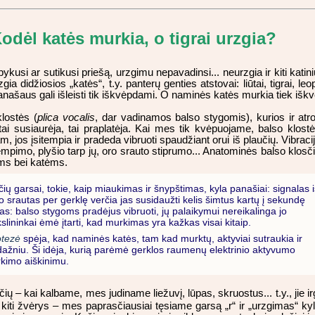
odėl katės murkia, o tigrai urzgia?
usi ar sutikusi priešą, urzgimu nepavadinsi... neurzgia ir kiti katin
ia didžiosios „katės“, t.y. panterų genties atstovai: liūtai, tigrai, l
 panašaus gali išleisti tik iškvėpdami. O naminės katės murkia tiek i
klostės (
plica vocalis
, dar vadinamos balso stygomis), kurios ir at
 tai
susiaurėja, tai praplatėja. Kai mes tik kvėpuojame, balso klost
, jos įsitempia ir pradeda vibruoti spaudžiant orui iš plaučių. Vibraci
empimo, plyšio tarp jų, oro srauto stiprumo... Anatominės balso klosč
ims bei katėms.
ių garsai, tokie, kaip miaukimas ir šnypštimas, kyla panašiai: signalas i
o srautas per gerklę verčia jas susidaužti kelis šimtus kartų į sekundę
as: balso stygoms pradėjus vibruoti, jų palaikymui nereikalinga jo
ininkai ėmė įtarti, kad murkimas yra kažkas visai kitaip.
otezė
spėja, kad naminės katės, tam kad murktų, aktyviai sutraukia ir
žniu. Ši idėja, kurią parėmė gerklos raumenų elektrinio aktyvumo
rkimo aiškinimu.
ų – kai kalbame, mes judiname liežuvį, lūpas, skruostus... t.y., jie ir
 kiti žvėrys – mes paprasčiausiai tęsiame garsą „r“ ir „urzgimas“ ky