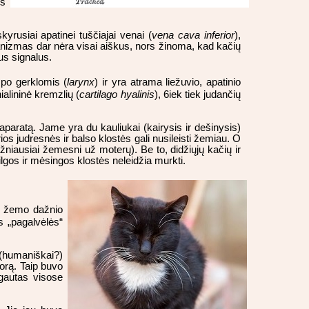
os
rusiai apatinei tuščiajai venai (
vena cava inferior
),
hanizmas dar nėra visai aiškus, nors žinoma, kad kačių
us signalus.
t po gerklomis (
larynx
) ir yra atrama liežuvio, apatinio
alininė kremzlių (
cartilago hyalinis
), 6iek tiek judančių
aparatą. Jame yra du kauliukai (kairysis ir dešinysis)
os judresnės ir balso klostės gali nusileisti žemiau. O
žniausiai žemesni už moterų). Be to, didžiųjų kačių ir
ilgos ir mėsingos klostės neleidžia murkti.
sti žemo dažnio
s „pagalvėlės“
(humaniškai?)
orą. Taip buvo
gautas visose