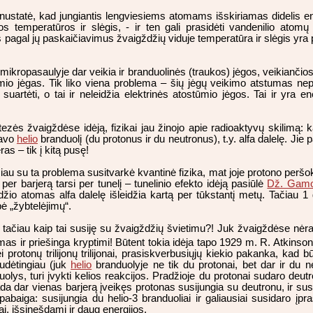
 nustatė, kad jungiantis lengviesiems atomams išskiriamas didelis en
s temperatūros ir slėgis, - ir ten gali prasidėti vandenilio atomų s
es pagal jų paskaičiavimus žvaigždžių viduje temperatūra ir slėgis yra
r mikropasaulyje dar veikia ir branduolinės (traukos) jėgos, veikianči
ūmio jėgas. Tik liko viena problema – šių jėgų veikimo atstumas nep
uartėti, o tai ir neleidžia elektrinės atostūmio jėgos. Tai ir yra en
ezės žvaigždėse idėją, fizikai jau žinojo apie radioaktyvų skilimą: 
davo
helio
branduolį (du protonus ir du neutronus), t.y. alfa dalelę. Jie 
as – tik į kitą pusę!
tačiau su ta problema susitvarkė kvantinė fizika, mat joje protono perš
 per barjerą tarsi per tunelį – tunelinio efekto idėją pasiūlė
Dž. Gam
io atomas alfa dalelę išleidžia kartą per tūkstantį metų. Tačiau 1 
 „žybtelėjimų“.
 tačiau kaip tai susiję su žvaigždžių švietimu?! Juk žvaigždėse nėra g
avimas ir priešinga kryptimi! Būtent tokia idėja tapo 1929 m. R. Atkinso
 protonų trilijonų trilijonai, prasiskverbusiųjų kiekio pakanka, kad
sudėtingiau (juk
helio
branduolyje ne tik du protonai, bet dar ir du n
uolys, turi įvykti kelios reakcijos. Pradžioje du protonai sudaro deut
Tada dar vienas barjerą įveikęs protonas susijungia su deutronu, ir sus
abaiga: susijungia du helio-3 branduoliai ir galiausiai susidaro įpr
nai, išsinešdami ir daug energijos.