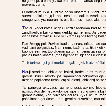
ne gerklėje, o burnoje, kai oras prastumiamas tarp liež
praveria burną.
O katiniai murkia ir urzgia balso klostėmis. Vienu m
surenkančiai kraują iš apatinės kūno dalies. Atseit, k
smegenyse yra neuroninis osciliatorius – specialus cen
T
ačiau kodėl katės negali urgzti? Manoma kad to prie
žandikaulio ir kai kuriems gerklų raumenims. Jis padeda
viena kitos atžvilgiu. Prie šių kremzlių prisitvirtinę ba
Pas žmogų poliežuvinis kaulas vienas, tačiau pas dauge
vadinami epigioidais. Naminėms katėms tai tikri kieti k
kuo jos žemiau, tuo didesnį atstumą nueina garsas pri
pačios balso klostės „mėsingesnės“, ilgesnės ir elastin
Tai ir turime – jei gali murkti, negali urgzti. Ir atvirkščiai!
N
auji atradimai leidžia patikslinti, kodėl katės murk
garsus, kurių, atrodo, jos sąmoningai nekontroliuoja
uždeda papildomą riebaluotą sluoksnį, leidžiantį bals
Tai paneigia aktyvaus raumenų susitraukimo hipotez
užmigdytos dėl nepagydomos ligos ir su jų savininkų le
garantuojama, kad sukeltas garsas vyks be raumenų
pašalintose gerklose, - ir tai gerokai nustebino, mat ta