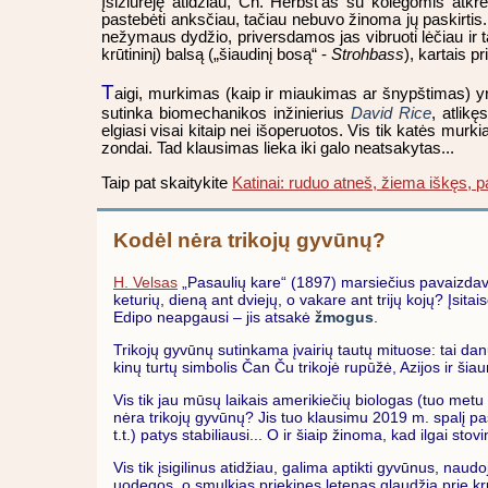
Įsižiūrėję atidžiau, Ch. Herbst’as su kolegomis atkr
pastebėti anksčiau, tačiau nebuvo žinoma jų paskirtis. 
nežymaus dydžio, priversdamos jas vibruoti lėčiau ir t
krūtininį) balsą („šiaudinį bosą“ -
Strohbass
), kartais 
T
aigi, murkimas (kaip ir miaukimas ar šnypštimas) yr
sutinka biomechanikos inžinierius
David Rice
, atlik
elgiasi visai kitaip nei išoperuotos. Vis tik katės murki
zondai. Tad klausimas lieka iki galo neatsakytas...
Taip pat skaitykite
Katinai: ruduo atneš, žiema iškęs, 
Kodėl nėra trikojų gyvūnų?
H. Velsas
„Pasaulių kare“ (1897) marsiečius pavaizdavo 
keturių, dieną ant dviejų, o vakare ant trijų kojų? Įs
Edipo neapgausi – jis atsakė
žmogus
.
Trikojų gyvūnų sutinkama įvairių tautų mituose: tai da
kinų turtų simbolis Čan Ču trikojė rupūžė, Azijos ir šiaur
Vis tik jau mūsų laikais amerikiečių biologas (tuo metu 
nėra trikojų gyvūnų? Jis tuo klausimu 2019 m. spalį pask
t.t.) patys stabiliausi... O ir šiaip žinoma, kad ilgai s
Vis tik įsigilinus atidžiau, galima aptikti gyvūnus, naud
uodegos, o smulkias priekines letenas glaudžia prie kr