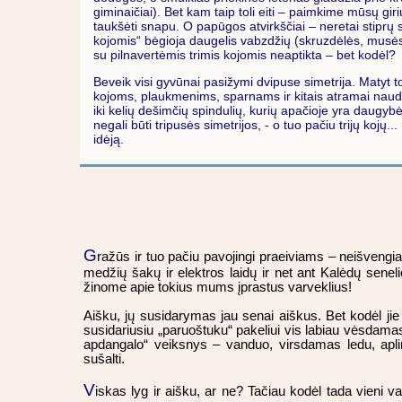
giminaičiai). Bet kam taip toli eiti – paimkime mūsų gir
taukšėti snapu. O papūgos atvirkščiai – neretai stipr
kojomis“ bėgioja daugelis vabzdžių (skruzdėlės, musės, b
su pilnavertėmis trimis kojomis neaptikta – bet kodėl?
Beveik visi gyvūnai pasižymi dvipuse simetrija. Matyt 
kojoms, plaukmenims, sparnams ir kitais atramai naudo
iki kelių dešimčių spindulių, kurių apačioje yra daugyb
negali būti tripusės simetrijos, - o tuo pačiu trijų kojų
idėją.
G
ražūs ir tuo pačiu pavojingi praeiviams – neišvengiami
medžių šakų ir elektros laidų ir net ant Kalėdų seneli
žinome apie tokius mums įprastus varveklius!
Aišku, jų susidarymas jau senai aiškus. Bet kodėl jie 
susidariusiu „paruoštuku“ pakeliui vis labiau vėsdamas 
apdangalo“ veiksnys – vanduo, virsdamas ledu, aplink
sušalti.
V
iskas lyg ir aišku, ar ne? Tačiau kodėl tada vieni va