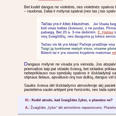
Bet kodėl dangus ne violetinis, nes violetinės spalvos 
– raudonai, žaliai ir mėlynai spalvai (nes tas į tas spa
Tačiau yra ir kitas klausimas.
Jei Visata begali
būti visas baltas (šviesus), o ne juodas. Pirm
pabaigą. Bet 20 a. 3-me dešimtm.
E. Hablas
t
visų žvaigždžių, nes dauguma jų tokios senos, k
Tačiau vis tik yra kitaip! Pačioje pradžioje visa
Taigi ją turėtume matyti visur, visame plot
Būtent tai ir yra visomis kryptimis matomas
re
D
angaus mėlynė ne visada yra vienoda. Jos atspalvius 
priemaišos taip pat sklaido šviesą, bet sklaidos prik
nebepriklauso nuo spindulių spalvos ir išsklaidytoji 
stipraus lietaus, apvaliusio orą nuo dulkių, dangus vėl
Saulės šviesa dėl išsklaidymo atmosferoje akį pasiekia 
pastebima saulei artėjant prie horizonto, nes tada spindu
Kl.:
Kodėl atrodo, kad žvaigždės žybsi, o planetos ne?
A.:
Žvaigždės „žybsi“ dėl atmosferos nepastovumo. Planetos 