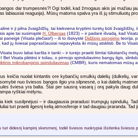
bangos dar trumpesnės?! Ogi todėl, kad žmogaus akis jai mažiau jautri. 
lvas labiausiai reaguoja). Mūsų matoma spalva yra iš jų stimuliuotų pr
nė ir ji pilna žvaigždžių, tai kiekviena kryptimi turėtų būti žvaigždžių, iš
asis apie tai susimąstė
H. Olbersas
(1823) – ir padarė išvadą, kad Visata 
ai paneigė (Visata plečiasi!) – iš to išsivystė
Didžiojo sprogimo
teorija, 
ad jų šviesai paprasčiausiai nepavyksta iki mūsų atsklisti. Be to Visata 
 Visata buvo labai karšta ir tanki – ir turėjo praeiti šimtai tūkstančių metų
e!
Bet Visata plėtėsi ir toliau, o pirmojo spinduliavimo bangų ilgis, slink
liktinis mikrobanginis spinduliavimas
(CMBR), kuris nematomas mūsų akių
keičia nuolat kintantis ore kybančių smulkių dalelių (dulkelių, vand
lausomybė nuo šviesos bangos ilgio yra silpnesnė, o kai dalelių matm
saulės šviesa yra balta. Štai per sausrą vasarą į orą pakyla daug 
 tampa ryškiai mėlynu.
kiek susilpnėjusi – ir daugiausia praradusi trumpųjų spindulių. Tad ji 
liai turi praeiti ilgesnį kelią atmosferoje ir tad daugiau praranda. Tad j
turi didesnį kampinį skersmenį, todėl šviesos nuokrypiai išsitenka šviesos 