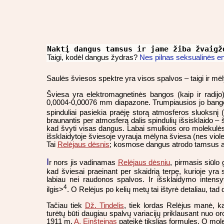
Naktį dangus tamsus ir jame žiba žvaigž
Nes pilnas seksualinės en
Taigi, kodėl dangus žydras?
Saulės šviesos spektre yra visos spalvos – taigi ir mė
Šviesa yra elektromagnetinės bangos (kaip ir radij
0,0004-0,00076 mm diapazone. Trumpiausios jo bangos 
spinduliai pasiekia praėję storą atmosferos sluoksnį
braunantis per atmosferą dalis spindulių išsisklaido – ši
kad švyti visas dangus. Labai smulkios oro molekulės
išsklaidytoje šviesoje vyrauja mėlyna šviesa (nes viole
Tai
Relėjaus dėsnis
; kosmose dangus atrodo tamsus 
I
r nors jis vadinamas
Relėjaus dėsniu
, pirmasis siūlo
kad šviesai praeinant per skaidrią terpę, kurioje y
labiau nei raudonos spalvos. Ir išsklaidymo inte
4
ilgis>
. O Relėjus po kelių metų tai ištyrė detaliau, tad 
Tačiau tiek
Dž. Tindelis
, tiek lordas Relėjus manė, k
turėtų būti daugiau spalvų variacijų priklausant nuo o
1911 m.
A. Einšteinas
pateikė tikslias formules. O mole