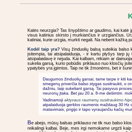
K
Katės neurzgia? Tas šnypštimo ar gaudimo, kai katė įpyk
visus katinius skirsto į murkiančius ir urzgiančius. Urzg
katiniai, kurie urzgia, murkti negali. Na nebent kažką
Kodėl taip yra?
Visų žinduolių balsą suteikia balso 
įsitempia, tai atsipalaiduoja, - ir kartu plyšys tarp jų
atsipalaidavę ir nejuda. Kai kalbam, rėkiam ar dainuojam
sukelia garsą, kurio pobūdis priklauso nuo klosčių įsit
ypatybės yra įgimtos. Taip ne tik žmonėms, bet ir šun
Daugumos žinduolių garsai, tame tarpe ir kiti kač
smegenų priverčia balso stygas susitraukti, o or
dažniu, taip sukeliant garsą. Tai pasyvus proces
neuronų įtaka. Bet jau 20 a. 8-me dešimtm. moksl
Vadinamoji
aktyvaus raumenų susitraukimo hip
atpalaiduoja gerklos raumenis maždaug 30 Hz da
matavimais, prigijo ir tapo vyraujančiu kačių mu
B
e abejo, mūsų balsas priklauso ne tik nuo balso klosči
reikalingi kalbai. Beje, mes irgi nemokame urgzti kaip