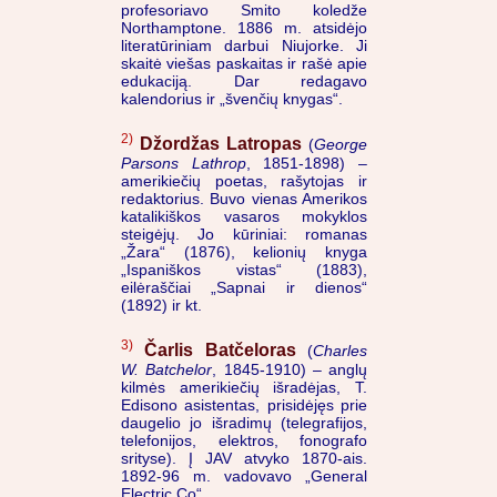
profesoriavo Smito koledže
Northamptone. 1886 m. atsidėjo
literatūriniam darbui Niujorke. Ji
skaitė viešas paskaitas ir rašė apie
edukaciją. Dar redagavo
kalendorius ir „švenčių knygas“.
2)
Džordžas Latropas
(
George
Parsons Lathrop
, 1851-1898) –
amerikiečių poetas, rašytojas ir
redaktorius. Buvo vienas Amerikos
katalikiškos vasaros mokyklos
steigėjų. Jo kūriniai: romanas
„Žara“ (1876), kelionių knyga
„Ispaniškos vistas“ (1883),
eilėraščiai „Sapnai ir dienos“
(1892) ir kt.
3)
Čarlis Batčeloras
(
Charles
W. Batchelor
, 1845-1910) – anglų
kilmės amerikiečių išradėjas, T.
Edisono asistentas, prisidėjęs prie
daugelio jo išradimų (telegrafijos,
telefonijos, elektros, fonografo
srityse). Į JAV atvyko 1870-ais.
1892-96 m. vadovavo „General
Electric Co“.