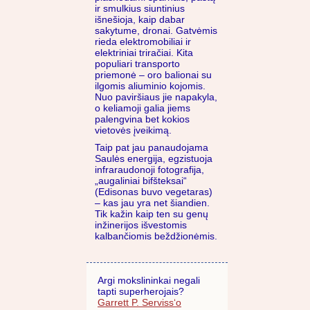
ir smulkius siuntinius
išnešioja, kaip dabar
sakytume, dronai. Gatvėmis
rieda elektromobiliai ir
elektriniai triračiai. Kita
populiari transporto
priemonė – oro balionai su
ilgomis aliuminio kojomis.
Nuo paviršiaus jie napakyla,
o keliamoji galia jiems
palengvina bet kokios
vietovės įveikimą.
Taip pat jau panaudojama
Saulės energija, egzistuoja
infraraudonoji fotografija,
„augaliniai bifšteksai“
(Edisonas buvo vegetaras)
– kas jau yra net šiandien.
Tik kažin kaip ten su genų
inžinerijos išvestomis
kalbančiomis beždžionėmis.
Argi mokslininkai negali
tapti superherojais?
Garrett P. Serviss‘o