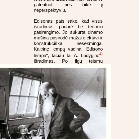
patentuoti, nes laikė jį
neperspektyviu.
Edisonas pats sakė, kad visus
išradimus padarė be teorinio
pasirengimo. Jo sukurta dinamo
mašina pasirodė mažai efektyvi ir
konstrukciškai nesėkminga.
Kaitrinę lempą vadina „Edisono
4)
lempa“, tačiau tai A. Lodygino
išradimas.
Po ilgų teismų