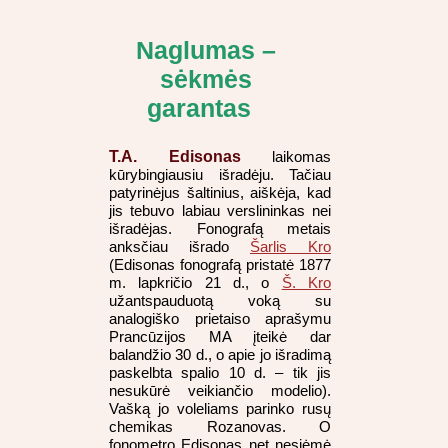
Naglumas –
sėkmės
garantas
T.A. Edisonas
laikomas
kūrybingiausiu išradėju. Tačiau
patyrinėjus šaltinius, aiškėja, kad
jis tebuvo labiau verslininkas nei
išradėjas. Fonografą metais
anksčiau išrado
Šarlis Kro
(Edisonas fonografą pristatė 1877
m. lapkričio 21 d., o
Š. Kro
užantspauduotą voką su
analogiško prietaiso aprašymu
Prancūzijos MA įteikė dar
balandžio 30 d., o apie jo išradimą
paskelbta spalio 10 d. – tik jis
nesukūrė veikiančio modelio).
Vašką jo voleliams parinko rusų
chemikas Rozanovas. O
fonometro Edisonas net nesiėmė