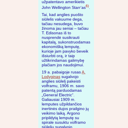
užpatentavo amerikietis
6)
John Wellington Starr‘as
.
Tai, kad anglies puošto
siūlelis vakuume dega,
tačiau nesudega, buvo
žinoma jau seniai – tačiau
T. Edisonas iš to
nusprendė susikrauti
kapitalą, sukonstruodamas
ekonomišką lemputę,
kurioje jam pavyko beveik
išsiurbti orą, ir taip
užtikrindamas galimybę
plačiam jos naudojimui.
19 a. pabaigoje rusas
A.
Lodyginas
sugalvojo
anglies siūlelį pakeisti
volframu, 1906 m. savo
patentą parduodamas
„General Electric“.
Galiausiai 1909 m.
lemputes užpildančios
inertinės dujos prailgino jų
veikimo laiką. Argono
pripildytą lemputę su
spirale susuktu volframo
siūleliu sugalvojo