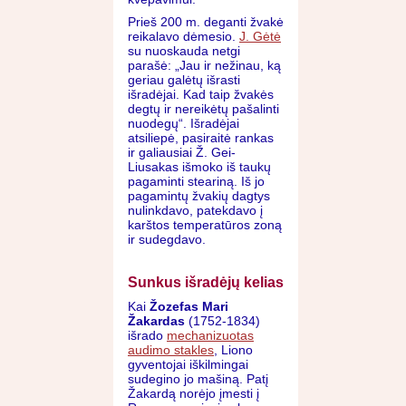
Prieš 200 m. deganti žvakė
reikalavo dėmesio.
J. Gėtė
su nuoskauda netgi
parašė: „Jau ir nežinau, ką
geriau galėtų išrasti
išradėjai. Kad taip žvakės
degtų ir nereikėtų pašalinti
nuodegų“. Išradėjai
atsiliepė, pasiraitė rankas
ir galiausiai Ž. Gei-
Liusakas išmoko iš taukų
pagaminti steariną. Iš jo
pagamintų žvakių dagtys
nulinkdavo, patekdavo į
karštos temperatūros zoną
ir sudegdavo.
Sunkus išradėjų kelias
Kai
Žozefas Mari
Žakardas
(1752-1834)
išrado
mechanizuotas
audimo stakles
, Liono
gyventojai iškilmingai
sudegino jo mašiną. Patį
Žakardą norėjo įmesti į