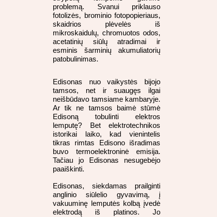
problemą. Svanui priklauso
fotolizės, brominio fotopopieriaus,
skaidrios plėvelės iš
mikroskaidulų, chromuotos odos,
acetatinių siūlų atradimai ir
esminis šarminių akumuliatorių
patobulinimas.
Edisonas nuo vaikystės bijojo
tamsos, net ir suaugęs ilgai
neišbūdavo tamsiame kambaryje.
Ar tik ne tamsos baimė stūmė
Edisoną tobulinti elektros
lemputę? Bet elektrotechnikos
istorikai laiko, kad vienintelis
tikras rimtas Edisono išradimas
buvo termoelektroninė emisija.
Tačiau jo Edisonas nesugebėjo
paaiškinti.
Edisonas, siekdamas prailginti
anglinio siūlelio gyvavimą, į
vakuuminę lemputės kolbą įvedė
elektrodą iš platinos. Jo