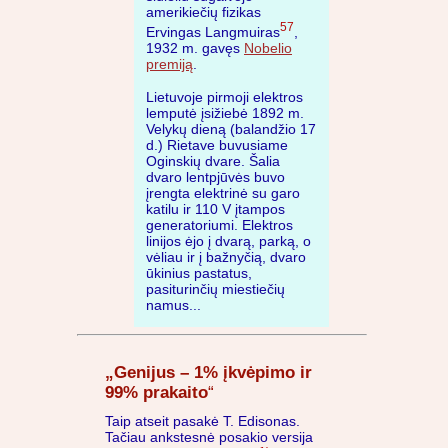
amerikiečių fizikas
57
Ervingas Langmuiras
,
1932 m. gavęs
Nobelio
premiją
.
Lietuvoje pirmoji elektros
lemputė įsižiebė 1892 m.
Velykų dieną (balandžio 17
d.) Rietave buvusiame
Oginskių dvare. Šalia
dvaro lentpjūvės buvo
įrengta elektrinė su garo
katilu ir 110 V įtampos
generatoriumi. Elektros
linijos ėjo į dvarą, parką, o
vėliau ir į bažnyčią, dvaro
ūkinius pastatus,
pasiturinčių miestiečių
namus...
„Genijus – 1% įkvėpimo ir
99% prakaito
“
Taip atseit pasakė T. Edisonas.
Tačiau ankstesnė posakio versija