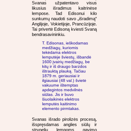
Svanas užpatentavo visus
likusius išradimus kaitrinėse
lempose. Tad Edisonui kilo
sunkumų naudoti savo „išradimą“
Anglijoje, Vokietijoje, Prancūzijoje.
Tai privertė Edisoną kviesti Svaną
bendrasavininkiu.
T. Edisonas, ieškodamas
medžiagų, kuriomis
tekėdama elektros
lemputėje šviestų, išbandė
1600 įvairių medžiagų, be
kitų ir iš draugo barzdos
ištrauktą plauką. Tačiau
1879 m. geriausiai ir
ilgiausiai (48 val.) švietė
vakuume ištemptas
apdegintos medvilnės
siūlas. Jis ir buvo
šiuolaikinės elektros
lemputės kaitinimo
elemento pirmtakas.
Svanas išrado pirolizės procesą,
išspręsdamas anglies siūlų ir
strypelių lempoms gavimo