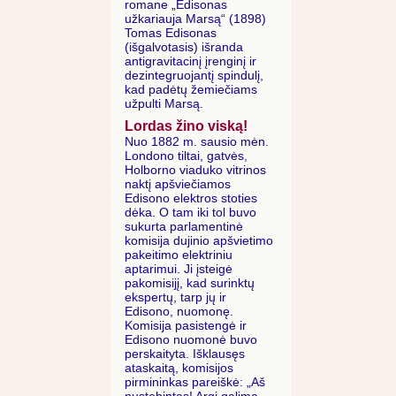
romane „Edisonas
užkariauja Marsą“ (1898)
Tomas Edisonas
(išgalvotasis) išranda
antigravitacinį įrenginį ir
dezintegruojantį spindulį,
kad padėtų žemiečiams
užpulti Marsą.
Lordas žino viską!
Nuo 1882 m. sausio mėn.
Londono tiltai, gatvės,
Holborno viaduko vitrinos
naktį apšviečiamos
Edisono elektros stoties
dėka. O tam iki tol buvo
sukurta parlamentinė
komisija dujinio apšvietimo
pakeitimo elektriniu
aptarimui. Ji įsteigė
pakomisijį, kad surinktų
ekspertų, tarp jų ir
Edisono, nuomonę.
Komisija pasistengė ir
Edisono nuomonė buvo
perskaityta. Išklausęs
ataskaitą, komisijos
pirmininkas pareiškė: „Aš