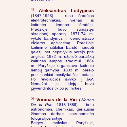
4)
Aleksandras Lodyginas
(1847-1923) – rusų išradėjas
elektrotechnikas, vienas iš
kaitrinės lempos išradėjų.
Pradžioje buvo sumąstęs
skraidantį aparatą. 1871-74 m.
vykdė bandymus ir demonstravo
elektros apšvietimą. Pradžioje
kaitinimo siūleliui bandė naudoti
geležį, bet nepavykus perėjo prie
anglies. 1872 m. užpildė paraišką
kaitrinės lempos išradimui. 1884
m. Paryžiuje organizavo kaitrinių
lempų gamybą. 1893 m. perėjo
prie sunkiai besilydančių metalų.
Po revoliucijos išvyko į JAV.
Nemažai jo idėjų buvo
įgyvendintos tik po jo mirties.
5)
Vorenas de la Riu
(
Warren
De la Rue
, 1815-1889) – britų
astronomas, chemikas, geriausiai
žinomas darbais astronominės
fotografijos srityje.
Baigęs mokslus Paryžiuje,