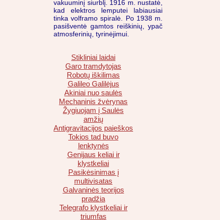
vakuuminį siurblį. 1916 m. nustatė,
kad elektros lemputei labiausiai
tinka volframo spiralė. Po 1938 m.
pasišventė gamtos reiškinių, ypač
atmosferinių, tyrinėjimui.
Stikliniai laidai
Garo tramdytojas
Robotų iškilimas
Galileo Galilėjus
Akiniai nuo saulės
Mechaninis žvėrynas
Žygiuojam į Saulės
amžių
Antigravitacijos paieškos
Tokios tad buvo
lenktynės
Genijaus keliai ir
klystkeliai
Pasikėsinimas į
multivisatas
Galvaninės teorijos
pradžia
Telegrafo klystkeliai ir
triumfas