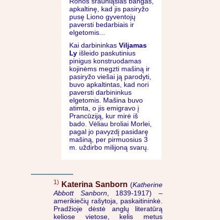
Ronos srauniąsias bangas,
apkaltinę, kad jis pasiryžo
pusę Liono gyventojų
paversti bedarbiais ir
elgetomis...
Kai darbininkas
Viljamas
Ly
išleido paskutinius
pinigus konstruodamas
kojinėms megzti mašiną ir
pasiryžo viešai ją parodyti,
buvo apkaltintas, kad nori
paversti darbininkus
elgetomis. Mašina buvo
atimta, o jis emigravo į
Prancūziją, kur mirė iš
bado. Vėliau broliai Morlei,
pagal jo pavyzdį pasidarę
mašiną, per pirmuosius 3
m. uždirbo milijoną svarų.
1)
Katerina Sanborn
(
Katherine
Abbott Sanborn
, 1839-1917) –
amerikiečių rašytoja, paskaitininkė.
Pradžioje dėstė anglų literatūrą
keliose vietose, kelis metus