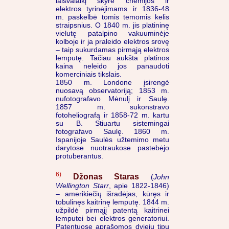
laisvalaikį skyrė chemijos ir
elektros tyrinėjimams ir 1836-48
m. paskelbė tomis temomis kelis
straipsnius. O 1840 m. jis platininę
vielutę patalpino vakuuminėje
kolboje ir ja praleido elektros srovę
– taip sukurdamas pirmąją elektros
lemputę. Tačiau aukšta platinos
kaina neleido jos panaudoti
komerciniais tikslais.
1850 m. Londone įsirengė
nuosavą observatoriją; 1853 m.
nufotografavo Mėnulį ir Saulę.
1857 m. sukonstravo
fotoheliografą ir 1858-72 m. kartu
su B. Stiuartu sistemingai
fotografavo Saulę. 1860 m.
Ispanijoje Saulės užtemimo metu
darytose nuotraukose pastebėjo
protuberantus.
6)
Džonas Staras
(
John
Wellington Starr
, apie 1822-1846)
– amerikiečių išradėjas, kūręs ir
tobulinęs kaitrinę lemputę. 1844 m.
užpildė pirmąjį patentą kaitrinei
lemputei bei elektros generatoriui.
Patentuose aprašomos dviejų tipų