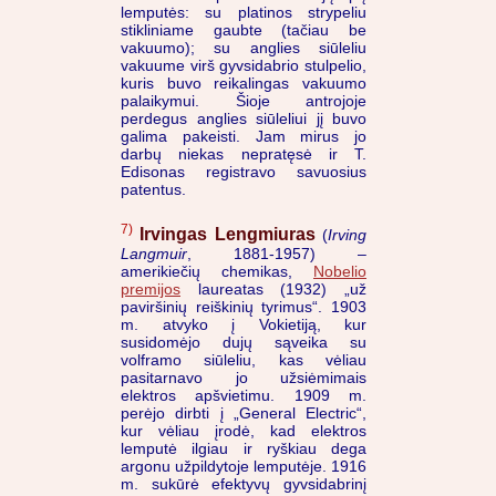
lemputės: su platinos strypeliu
stikliniame gaubte (tačiau be
vakuumo); su anglies siūleliu
vakuume virš gyvsidabrio stulpelio,
kuris buvo reikalingas vakuumo
palaikymui. Šioje antrojoje
perdegus anglies siūleliui jį buvo
galima pakeisti. Jam mirus jo
darbų niekas nepratęsė ir T.
Edisonas registravo savuosius
patentus.
7)
Irvingas Lengmiuras
(
Irving
Langmuir
, 1881-1957) –
amerikiečių chemikas,
Nobelio
premijos
laureatas (1932) „už
paviršinių reiškinių tyrimus“. 1903
m. atvyko į Vokietiją, kur
susidomėjo dujų sąveika su
volframo siūleliu, kas vėliau
pasitarnavo jo užsiėmimais
elektros apšvietimu. 1909 m.
perėjo dirbti į „General Electric“,
kur vėliau įrodė, kad elektros
lemputė ilgiau ir ryškiau dega
argonu užpildytoje lemputėje. 1916
m. sukūrė efektyvų gyvsidabrinį