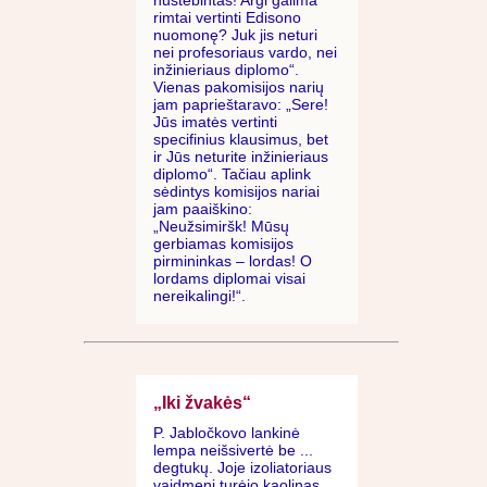
nustebintas! Argi galima
rimtai vertinti Edisono
nuomonę? Juk jis neturi
nei profesoriaus vardo, nei
inžinieriaus diplomo“.
Vienas pakomisijos narių
jam paprieštaravo: „Sere!
Jūs imatės vertinti
specifinius klausimus, bet
ir Jūs neturite inžinieriaus
diplomo“. Tačiau aplink
sėdintys komisijos nariai
jam paaiškino:
„Neužsimiršk! Mūsų
gerbiamas komisijos
pirmininkas – lordas! O
lordams diplomai visai
nereikalingi!“.
„Iki žvakės“
P. Jabločkovo lankinė
lempa neišsivertė be ...
degtukų. Joje izoliatoriaus
vaidmenį turėjo kaolinas.