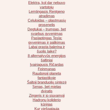
Elektra, kol dar nebuvo
vartotojų
Lemtingasis Rentgeno
atradimas
Celuloidas – plastmasių
prosenelis
Degtukai – trumpas, bet
svarbus gyvenimas
Paslaptingas Tesla:
gyvenimas ir palikimas
Labai prasta balerina ir
šuolis laike?
8 alternatyvūs energijos
šaltiniai
Įvairiapusis Ričardas
Feinmanas
Raudonoji planeta
fantastikoje
Šaltoji branduolių sintezė
Senas, bet mielas
dviratis
Zingeris ir jo siuvamoji
Hadronų koliderio
kūrėjas
Kur viešpatauja