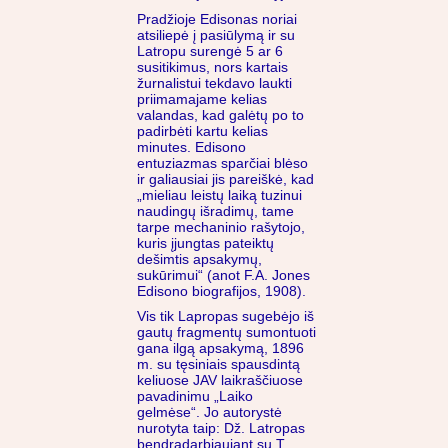
Pradžioje Edisonas noriai
atsiliepė į pasiūlymą ir su
Latropu surengė 5 ar 6
susitikimus, nors kartais
žurnalistui tekdavo laukti
priimamajame kelias
valandas, kad galėtų po to
padirbėti kartu kelias
minutes. Edisono
entuziazmas sparčiai blėso
ir galiausiai jis pareiškė, kad
„mieliau leistų laiką tuzinui
naudingų išradimų, tame
tarpe mechaninio rašytojo,
kuris įjungtas pateiktų
dešimtis apsakymų,
sukūrimui“ (anot F.A. Jones
Edisono biografijos, 1908).
Vis tik Lapropas sugebėjo iš
gautų fragmentų sumontuoti
gana ilgą apsakymą, 1896
m. su tęsiniais spausdintą
keliuose JAV laikraščiuose
pavadinimu „Laiko
gelmėse“. Jo autorystė
nurotyta taip: Dž. Latropas
bendradarbiaujant su T.