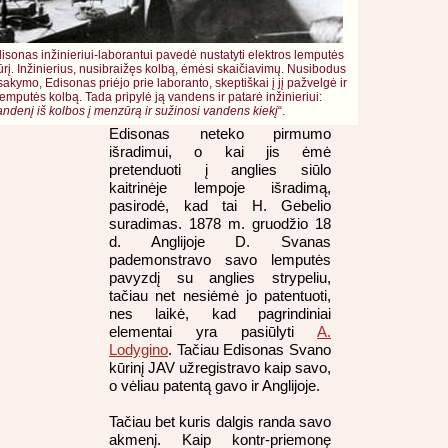
isonas inžinieriui-laborantui pavedė nustatyti elektros lemputės
ūrį. Inžinierius, nusibraižęs kolbą, ėmėsi skaičiavimų. Nusibodus
tsakymo, Edisonas priėjo prie laboranto, skeptiškai į jį pažvelgė ir
mputės kolbą. Tada pripylė ją vandens ir patarė inžinieriui:
vandenį iš kolbos į menzūrą ir sužinosi vandens kiekį
“.
Edisonas neteko pirmumo
išradimui, o kai jis ėmė
pretenduoti į anglies siūlo
kaitrinėje lempoje išradimą,
pasirodė, kad tai H. Gebelio
suradimas. 1878 m. gruodžio 18
d. Anglijoje D. Svanas
pademonstravo savo lemputės
pavyzdį su anglies strypeliu,
tačiau net nesiėmė jo patentuoti,
nes laikė, kad pagrindiniai
elementai yra pasiūlyti
A.
Lodygino
. Tačiau Edisonas Svano
kūrinį JAV užregistravo kaip savo,
o vėliau patentą gavo ir Anglijoje.
Tačiau bet kuris dalgis randa savo
akmenį. Kaip kontr-priemonę