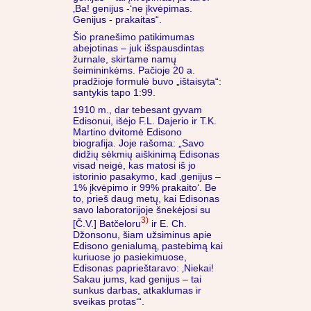
‚Ba! genijus -‘ne įkvėpimas.
Genijus - prakaitas“.
Šio pranešimo patikimumas
abejotinas – juk išspausdintas
žurnale, skirtame namų
šeimininkėms. Pačioje 20 a.
pradžioje formulė buvo „ištaisyta“:
santykis tapo 1:99.
1910 m., dar tebesant gyvam
Edisonui, išėjo F.L. Dajerio ir T.K.
Martino dvitomė Edisono
biografija. Joje rašoma: „Savo
didžių sėkmių aiškinimą Edisonas
visad neigė, kas matosi iš jo
istorinio pasakymo, kad ‚genijus –
1% įkvėpimo ir 99% prakaito‘. Be
to, prieš daug metų, kai Edisonas
savo laboratorijoje šnekėjosi su
3)
[Č.V.] Batčeloru
ir E. Ch.
Džonsonu, šiam užsiminus apie
Edisono genialumą‚ pastebimą kai
kuriuose jo pasiekimuose,
Edisonas paprieštaravo: ‚Niekai!
Sakau jums, kad genijus – tai
sunkus darbas, atkaklumas ir
sveikas protas‘“.