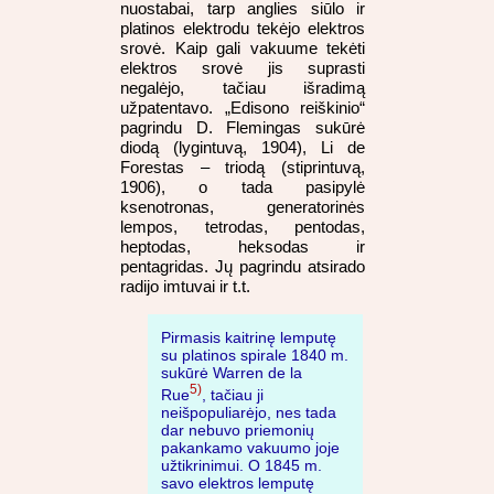
nuostabai, tarp anglies siūlo ir
platinos elektrodu tekėjo elektros
srovė. Kaip gali vakuume tekėti
elektros srovė jis suprasti
negalėjo, tačiau išradimą
užpatentavo. „Edisono reiškinio“
pagrindu D. Flemingas sukūrė
diodą (lygintuvą, 1904), Li de
Forestas – triodą (stiprintuvą,
1906), o tada pasipylė
ksenotronas, generatorinės
lempos, tetrodas, pentodas,
heptodas, heksodas ir
pentagridas. Jų pagrindu atsirado
radijo imtuvai ir t.t.
Pirmasis kaitrinę lemputę
su platinos spirale 1840 m.
sukūrė Warren de la
5)
Rue
, tačiau ji
neišpopuliarėjo, nes tada
dar nebuvo priemonių
pakankamo vakuumo joje
užtikrinimui. O 1845 m.
savo elektros lemputę