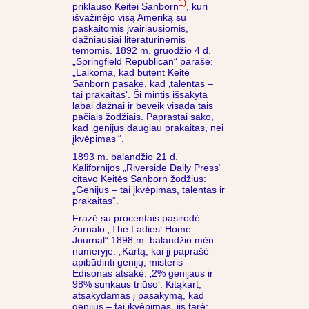
1)
priklauso Keitei Sanborn
, kuri
išvažinėjo visą Ameriką su
paskaitomis įvairiausiomis,
dažniausiai literatūrinėmis
temomis. 1892 m. gruodžio 4 d.
„Springfield Republican“ parašė:
„Laikoma, kad būtent Keitė
Sanborn pasakė, kad ‚talentas –
tai prakaitas‘. Ši mintis išsakyta
labai dažnai ir beveik visada tais
pačiais žodžiais. Paprastai sako,
kad ‚genijus daugiau prakaitas, nei
įkvėpimas‘“.
1893 m. balandžio 21 d.
Kalifornijos „Riverside Daily Press“
citavo Keitės Sanborn žodžius:
„Genijus – tai įkvėpimas, talentas ir
prakaitas“.
Frazė su procentais pasirodė
žurnalo „The Ladies‘ Home
Journal“ 1898 m. balandžio mėn.
numeryje: „Kartą, kai jį paprašė
apibūdinti genijų, misteris
Edisonas atsakė: ‚2% genijaus ir
98% sunkaus triūso‘. Kitąkart,
atsakydamas į pasakymą, kad
genijus – tai įkvėpimas, jis tarė: