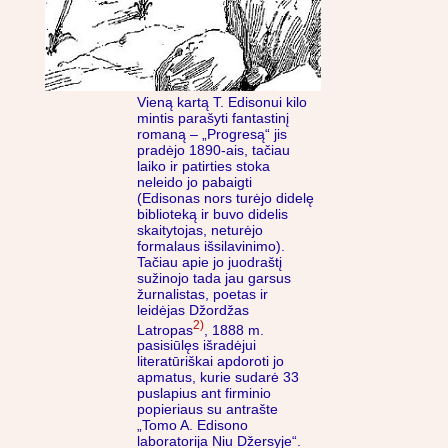
Vieną kartą T. Edisonui kilo
mintis parašyti fantastinį
romaną – „Progresą“ jis
pradėjo 1890-ais, tačiau
laiko ir patirties stoka
neleido jo pabaigti
(Edisonas nors turėjo didelę
biblioteką ir buvo didelis
skaitytojas, neturėjo
formalaus išsilavinimo).
Tačiau apie jo juodraštį
sužinojo tada jau garsus
žurnalistas, poetas ir
leidėjas Džordžas
2)
Latropas
, 1888 m.
pasisiūlęs išradėjui
literatūriškai apdoroti jo
apmatus, kurie sudarė 33
puslapius ant firminio
popieriaus su antrašte
„Tomo A. Edisono
laboratorija Niu Džersyje“.