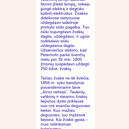
Norint įžiebti lempą, reikėjo
įjungti elektrą ir degtuku
kaitinti elektrodus. Žvakes
dideliuose sietynuose
uždegdavo salietroje
įmirkyto siūlo pagalba. Tuo
siūlu sujungdavo žvakių
dagtis, uždegdavo, ir ugnis
nulėkdavo siūlu
uždegdama dagtis.
Užsieniečius stebino, kad
Peterhofo parke švenčių
metu per 35 min. 1800
žmonių suspėdavo uždegti
250 tūkst. žvakių.
Tačiau žvakė ne tik šviečia.
1856 m. vyko bandymai
povandeniniame laive
„Jūros velnias“. Taukinių,
vaškinių ir stearino žvakių
liepsnos dydis priklausė
nuo ore esančio deguonies
kiekio. Kuo mažiau
deguonies, tuo mažesnė
liepsna. Kai žvakė gęsta –
oras netinkamas
kvėpavimui.