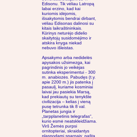
Edisonu. Tik vėliau Latropą
labai erzino, kad kai
kuriomis idėjomis,
išsakytomis bendrai dirbant,
vėliau Edisonas dalinosi su
kitais laikraštininkais.
Kūrinys neturėjo didelio
skaitytojų susidomėjimo ir
atskira knyga niekad
nebuvo išleistas.
Apsakymo arba nedidelės
apysakos užsimezga, kai
pagrindinis jo veikėjas
sutinka eksperimentui - 300
m. anabiozės. Pabudęs (t.y.
apie 2200 m.) jis patenka į
pasaulį, kuriame kosminiai
laivai jau pasiekia Marsą,
kad prekiautų su tenykšte
civilizacija – kelias į vieną
pusę tetrunka tik 8 val.
Planetas jungia ir
„tarpplanetinis telegrafas“,
kurio esmė neatskleidžiama.
Virš Žemės purpsi
ornitopteriai, skraidantys
plasnodami sparnais; paštą