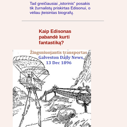
Tad greičiausiai „istorinis“ posakis
tik žurnalistų priskirtas Edisonui, o
vėliau įteisintas biografų.
Kaip Edisonas
pabandė kurti
fantastiką?