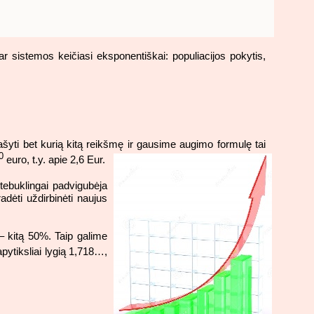
r sistemos keičiasi eksponentiškai: populiacijos pokytis,
ašyti bet kurią kitą reikšmę ir gausime augimo formulę tai
0
euro, t.y. apie 2,6 Eur.
stebuklingai padvigubėja
adėti uždirbinėti naujus
– kitą 50%. Taip galime
pytiksliai lygią 1,718…,