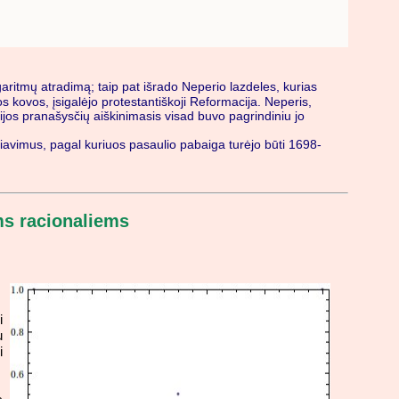
aritmų atradimą; taip pat išrado Neperio lazdeles, kurias
s kovos, įsigalėjo protestantiškoji Reformacija. Neperis,
iblijos pranašysčių aiškinimasis visad buvo pagrindiniu jo
iavimus, pagal kuriuos pasaulio pabaiga turėjo būti 1698-
ems racionaliems
i
u
i