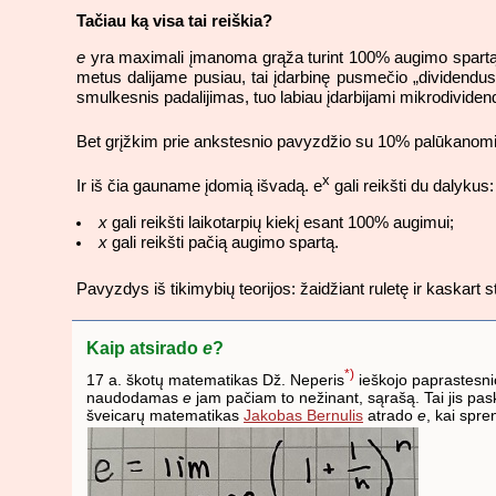
Tačiau ką visa tai reiškia?
e
yra maximali įmanoma grąža turint 100% augimo spartą per
metus dalijame pusiau, tai įdarbinę pusmečio „dividendus
smulkesnis padalijimas, tuo labiau įdarbijami mikrodivide
Bet grįžkim prie ankstesnio pavyzdžio su 10% palūkanomis
x
Ir iš čia gauname įdomią išvadą. e
gali reikšti du dalykus:
x
gali reikšti laikotarpių kiekį esant 100% augimui;
x
gali reikšti pačią augimo spartą.
Pavyzdys iš tikimybių teorijos: žaidžiant ruletę ir kaskart s
Kaip atsirado
e
?
*)
17 a. škotų matematikas Dž. Neperis
ieškojo paprastesnio
naudodamas
e
jam pačiam to nežinant, sąrašą. Tai jis pa
šveicarų matematikas
Jakobas Bernulis
atrado
e
, kai spre