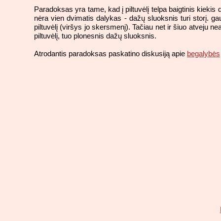
Paradoksas yra tame, kad į piltuvėlį telpa baigtinis kiek
nėra vien dvimatis dalykas - dažų sluoksnis turi storį. g
piltuvėlį (viršys jo skersmenį). Tačiau net ir šiuo atveju 
piltuvėlį, tuo plonesnis dažų sluoksnis.
Atrodantis paradoksas paskatino diskusiją apie
begalybės