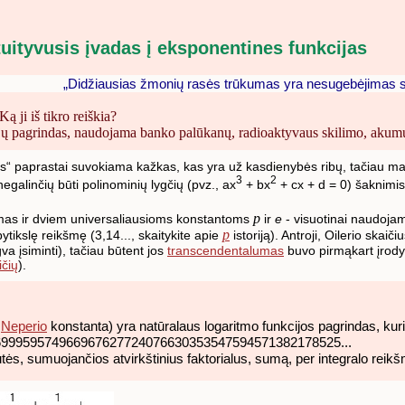
tuityvusis įvadas į eksponentines funkcijas
„Didžiausias žmonių rasės trūkumas yra nesugebėjimas supr
 Ką ji iš tikro reiškia?
ijų pagrindas, naudojama banko palūkanų, radioaktyvaus skilimo, akumul
“ paprastai suvokiama kažkas, kas yra už kasdienybės ribų, tačiau ma
3
2
galinčių būti polinominių lygčių (pvz., ax
+ bx
+ cx + d = 0) šaknimis 
p
omas ir dviem universaliausioms konstantoms
ir
e
- visuotinai naudojam
p
tikslę reikšmę (3,14..., skaitykite apie
istoriją). Antroji, Oilerio skaič
va įsiminti), tačiau būtent jos
transcendentalumas
buvo pirmąkart įrody
ičių
).
a
Neperio
konstanta) yra natūralaus logaritmo funkcijos pagrindas, kur
99959574966967627724076630353547594571382178525...
tės, sumuojančios atvirkštinius faktorialus, sumą, per integralo reikš