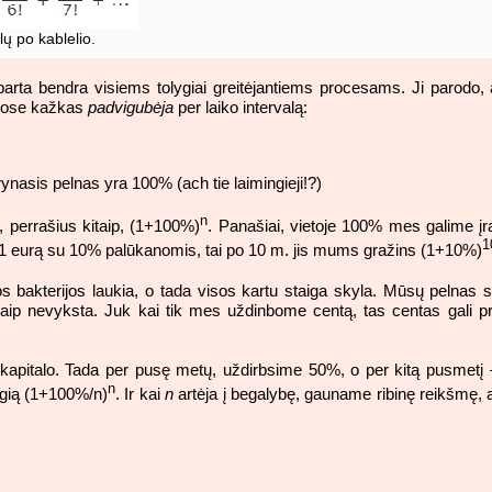
ų po kablelio.
arta bendra visiems tolygiai greitėjantiems procesams. Ji parodo, a
uriose kažkas
padvigubėja
per laiko intervalą:
rynasis pelnas yra 100% (ach tie laimingieji!?)
n
, perrašius kitaip, (1+100%)
. Panašiai, vietoje 100% mes galime įr
1
 1 eurą su 10% palūkanomis, tai po 10 m. jis mums gražins (1+10%)
sos bakterijos laukia, o tada visos kartu staiga skyla. Mūsų pelnas 
 taip nevyksta. Juk kai tik mes uždinbome centą, tas centas gali pr
apitalo. Tada per pusę metų, uždirbsime 50%, o per kitą pusmetį 
n
gią (1+100%/n)
. Ir kai
n
artėja į begalybę, gauname ribinę reikšmę, a