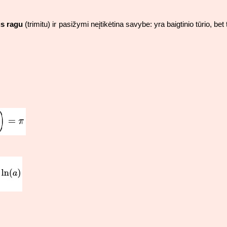
us ragu
(trimitu) ir pasižymi neįtikėtina savybe: yra baigtinio tūrio, bet t