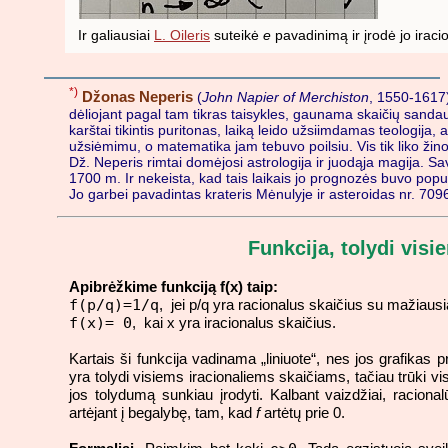
Ir galiausiai
L. Oileris
suteikė
e
pavadinimą ir įrodė jo irac
*)
Džonas Neperis
(
John Napier of Merchiston
, 1550-1617)
dėliojant pagal tam tikras taisykles, gaunama skaičių sandau
karštai tikintis puritonas, laiką leido užsiimdamas teologija, 
užsiėmimu, o matematika jam tebuvo poilsiu. Vis tik liko žin
Dž. Neperis rimtai domėjosi astrologija ir juodąja magija. 
1700 m. Ir nekeista, kad tais laikais jo prognozės buvo pop
Jo garbei pavadintas krateris Mėnulyje ir asteroidas nr. 709
Funkcija, tolydi vis
Apibrėžkime funkciją f(x) taip:
f(p/q)=1/q
, jei p/q yra racionalus skaičius su mažiausia
f(x)= 0
, kai x yra iracionalus skaičius.
Kartais ši funkcija vadinama „liniuote“, nes jos grafikas
yra tolydi visiems iracionaliems skaičiams, tačiau trūki 
jos tolydumą sunkiau įrodyti. Kalbant vaizdžiai, racionalū
artėjant į begalybę, tam, kad
f
artėtų prie 0.