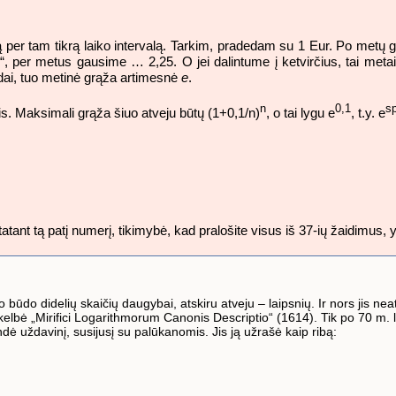
 tam tikrą laiko intervalą. Tarkim, pradedam su 1 Eur. Po metų gali
“, per metus gausime … 2,25. O jei dalintume į ketvirčius, tai met
ndai, tuo metinė grąža artimesnė
e
.
n
0,1
sp
. Maksimali grąža šiuo atveju būtų (1+0,1/n)
, o tai lygu e
, t.y. e
tatant tą patį numerį, tikimybė, kad pralošite visus iš 37-ių žaidimus, y
 būdo didelių skaičių daugybai, atskiru atveju – laipsnių. Ir nors jis ne
skelbė „Mirifici Logarithmorum Canonis Descriptio“ (1614). Tik po 70 m
ndė uždavinį, susijusį su palūkanomis. Jis ją užrašė kaip ribą: