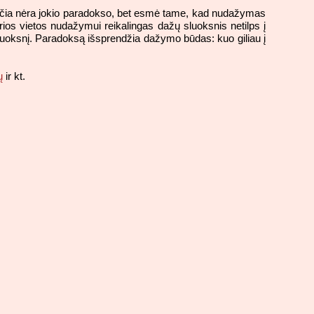
kad čia nėra jokio paradokso, bet esmė tame, kad nudažymas
rios vietos nudažymui reikalingas dažų sluoksnis netilps į
“ sluoksnį. Paradoksą išsprendžia dažymo būdas: kuo giliau į
ų
ir kt.