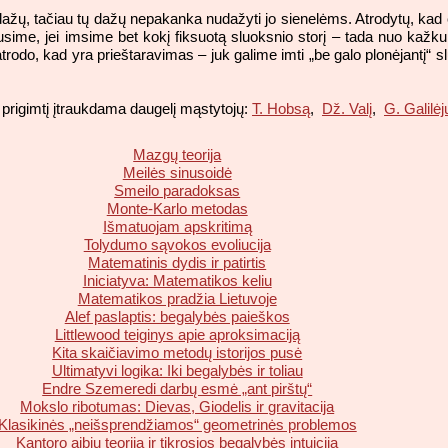
is dažų, tačiau tų dažų nepakanka nudažyti jo sienelėms. Atrodytų, 
ausime, jei imsime bet kokį fiksuotą sluoksnio storį – tada nuo kažku
neatrodo, kad yra prieštaravimas – juk galime imti „be galo plonėjantį
prigimtį įtraukdama daugelį mąstytojų:
T. Hobsą
,
Dž.
Valį
,
G. Galilėj
Mazgų teorija
Meilės sinusoidė
Smeilo paradoksas
Monte-Karlo metodas
Išmatuojam apskritimą
Tolydumo sąvokos evoliucija
Matematinis dydis ir patirtis
Iniciatyva: Matematikos keliu
Matematikos pradžia Lietuvoje
Alef paslaptis: begalybės paieškos
Littlewood teiginys apie aproksimaciją
Kita skaičiavimo metodų istorijos pusė
Ultimatyvi logika: Iki begalybės ir toliau
Endre Szemeredi darbų esmė „ant pirštų“
Mokslo ribotumas: Dievas, Giodelis ir gravitacija
Klasikinės „neišsprendžiamos“ geometrinės problemos
Kantoro aibių teorija ir tikrosios begalybės intuicija