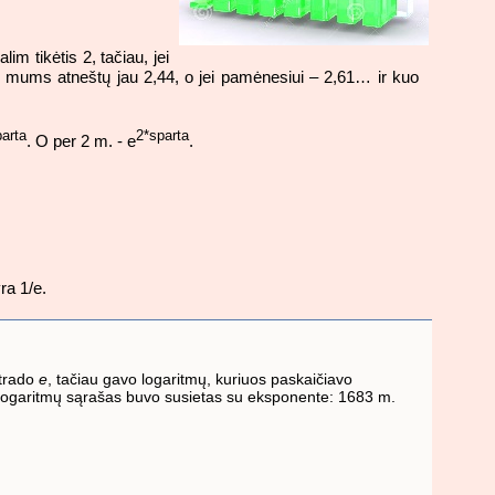
m tikėtis 2, tačiau, jei
ai mums atneštų jau 2,44, o jei pamėnesiui – 2,61… ir kuo
arta
2*sparta
. O per 2 m. - e
.
ra 1/e.
atrado
e
, tačiau gavo logaritmų, kuriuos paskaičiavo
. logaritmų sąrašas buvo susietas su eksponente: 1683 m.