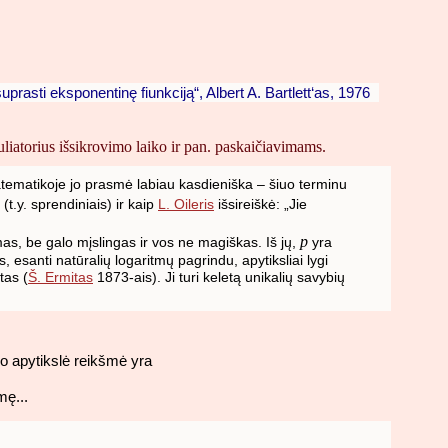
asti eksponentinę fiunkciją“, Albert A. Bartlett‘as, 1976
iatorius išsikrovimo laiko ir pan. paskaičiavimams.
tematikoje jo prasmė labiau kasdieniška – šiuo terminu
(t.y. sprendiniais) ir kaip
L. Oileris
išsireiškė: „Jie
p
as, be galo mįslingas ir vos ne magiškas. Iš jų,
yra
ius, esanti natūralių logaritmų pagrindu, apytiksliai lygi
tas (
Š. Ermitas
1873-ais). Ji turi keletą unikalių savybių
io apytikslė reikšmė yra
mę...