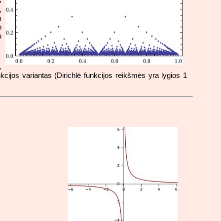
s
,
m
o
u
,
kcijos variantas (Dirichlė funkcijos reikšmės yra lygios 1