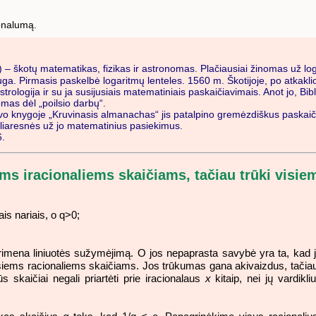
ionalumą.
 – škotų matematikas, fizikas ir astronomas. Plačiausiai žinomas už log
ga. Pirmasis paskelbė logaritmų lenteles. 1560 m. Škotijoje, po atkaklio
astrologija ir su ja susijusiais matematiniais paskaičiavimais. Anot jo, B
omas dėl „poilsio darbų“.
Savo knygoje „Kruvinasis almanachas“ jis patalpino gremėzdiškus paskaič
uliaresnės už jo matematinius pasiekimus.
6.
iems iracionaliems skaičiams, tačiau trūki visi
is nariais, o q>0;
 primena liniuotės sužymėjimą. O jos nepaprasta savybė yra ta, kad j
visiems racionaliems skaičiams. Jos trūkumas gana akivaizdus, tačia
s skaičiai negali priartėti prie iracionalaus
x
kitaip, nei jų vardikliu