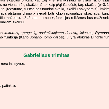
ikas skaičius
q
toks, kad 1/q < e. Panagrinėkime visus racionaliu
us nė vienam šių skaičių. Iš to, kaip p/q! išsidėstę tarp skaičių (p=0, 1
 tai įrodytume, turime pasinaudoti sveikų skaičių savybėmis). Imki
Tada atstumu d nuo
x
negali būti jokio racionalaus skaičiaus, kuri
ančių mažesniu už
d
atstumu nuo
x
, funkcijos reikšmės bus mažesni
ionaliam skaičiui.
ama
kukurūzų spragėsių, suskaičiuojama debesų, liniuotės, Rymano
o funkcija
(Karlo Johano Tomo garbei). Ji yra atskiras Dirichlė fun
Gabrieliaus trimitas
 nėra intuityvus.
u patinka):