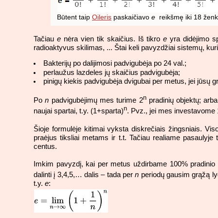
Būtent taip
Oileris
paskaičiavo
e
reikšmę iki 18 ženkl
Tačiau
e
nėra vien tik skaičius. Iš tikro
e
yra didėjimo sp
radioaktyvus skilimas, ... Štai keli pavyzdžiai sistemų, k
Bakterijų po dalijimosi padvigubėja po 24 val.;
perlaužus lazdeles jų skaičius padvigubėja;
pinigų kiekis padvigubėja dvigubai per metus, jei jūsų g
n
Po
n
padvigubėjimų mes turime 2
pradinių objektų; arba
n
naujai spartai, t.y. (1+sparta)
. Pvz., jei mes investavome
Šioje formulėje kitimai vyksta diskrečiais žingsniais. Vi
praėjus tiksliai metams ir t.t. Tačiau realiame pasaulyje
centus.
Imkim pavyzdį, kai per metus uždirbame 100% pradinio k
dalinti į 3,4,5,… dalis – tada per
n
periodų gausim grąžą ly
t.y.
e
: