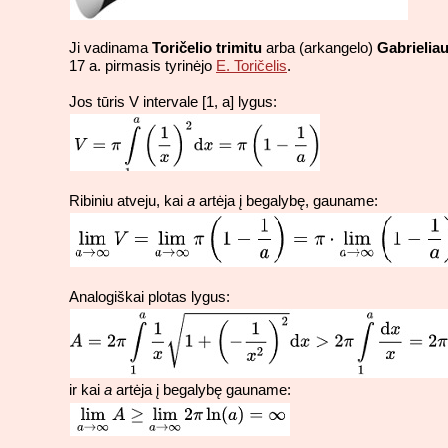
Ji vadinama
Toričelio trimitu
arba (arkangelo)
Gabrielia
17 a. pirmasis tyrinėjo
E. Toričelis
.
Jos tūris V intervale [1, a] lygus:
Ribiniu atveju, kai
a
artėja į begalybę, gauname:
Analogiškai plotas lygus:
ir kai
a
artėja į begalybę gauname: