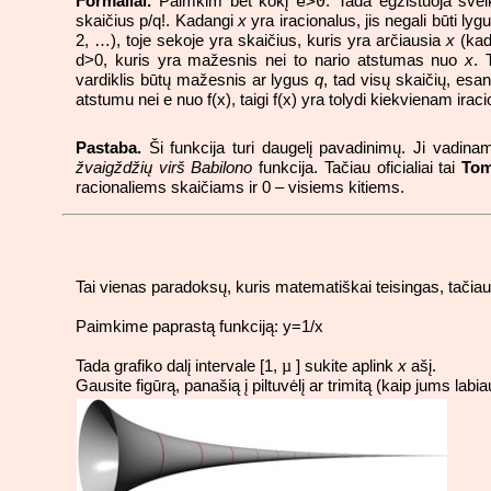
Formaliai.
Paimkim bet kokį
e>0
. Tada egzistuoja sve
skaičius p/q!. Kadangi
x
yra iracionalus, jis negali būti lyg
2, …), toje sekoje yra skaičius, kuris yra arčiausia
x
(kad
d>0, kuris yra mažesnis nei to nario atstumas nuo
x
. 
vardiklis būtų mažesnis ar lygus
q
, tad visų skaičių, es
atstumu nei e nuo f(x), taigi f(x) yra tolydi kiekvienam irac
Pastaba.
Ši funkcija turi daugelį pavadinimų. Ji vadin
žvaigždžių virš Babilono
funkcija. Tačiau oficialiai tai
Tom
racionaliems skaičiams ir 0 – visiems kitiems.
Tai vienas paradoksų, kuris matematiškai teisingas, tačiau
Paimkime paprastą funkciją: y=1/x
Tada grafiko dalį intervale [1,
µ
] sukite aplink
x
ašį.
Gausite figūrą, panašią į piltuvėlį ar trimitą (kaip jums labia