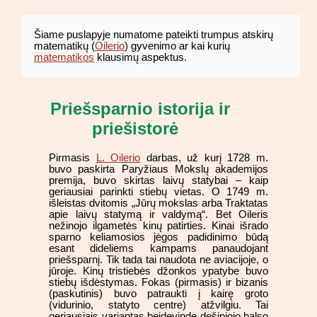
Šiame puslapyje numatome pateikti trumpus atskirų
matematikų (
Oilerio
) gyvenimo ar kai kurių
matematikos
klausimų aspektus.
Priešsparnio istorija ir
priešistorė
Pirmasis
L. Oilerio
darbas, už kurį 1728 m.
buvo paskirta Paryžiaus Mokslų akademijos
premija, buvo skirtas laivų statybai – kaip
geriausiai parinkti stiebų vietas. O 1749 m.
išleistas dvitomis „Jūrų mokslas arba Traktatas
apie laivų statymą ir valdymą“. Bet Oileris
nežinojo ilgametės kinų patirties. Kinai išrado
sparno keliamosios jėgos padidinimo būdą
esant dideliems kampams panaudojant
priešsparnį. Tik tada tai naudota ne aviacijoje, o
jūroje. Kinų tristiebės džonkos ypatybe buvo
stiebų išdėstymas. Fokas (pirmasis) ir bizanis
(paskutinis) buvo patraukti į kairę groto
(vidurinio, statyto centre) atžvilgiu. Tai
geriausiais variantas beidevinde dešiniojo halso