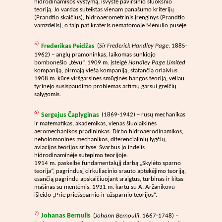
hidrodinamikos vystymą, išvystė paviršinio sluoksnio
teoriją. Jo vardas suteiktas vienam panašumo kriterijų
(Prandtlo skaičius), hidroaerometrinis įrenginys (Prandtlo
vamzdelis), o taip pat krateris nematomoje Mėnulio pusėje.
5)
Frederikas Peidžas
(
Sir Frederick Handley Page
, 1885-
1962) – anglų pramoninkas, laikomas sunkiojo
bombonešio „tėvu“. 1909 m. įsteigė
Handley Page Limited
kompaniją, pirmąją viešą kompaniją, statančią orlaivius.
1908 m. kūrė viršgarsinės smūginės bangos teoriją, vėliau
tyrinėjo susispaudimo problemas artimų garsui greičių
sąlygomis.
6)
Sergejus Čaplyginas
(1869-1942) – rusų mechanikas
ir matematikas, akademikas, vienas šiuolaikinės
aeromechanikos pradininkas. Dirbo hidroaerodinamikos,
neholomoninės mechanikos, diferencialinių lygčių,
aviacijos teorijos srityse. Svarbus jo indėlis
hidrodinaminėje sutepimo teorijoje.
1914 m. paskelbė fundamentalųjį darbą „Skylėto sparno
teorija“, pagrindusį cirkuliacinio srauto aptekėjimo teoriją,
esančią pagrindu apskaičiuojant sraigtus, turbinas ir kitas
mašinas su mentėmis. 1931 m. kartu su A. Aržanikovu
išleido „Prie priešsparnio ir užsparnio teorijos“.
7)
Johanas Bernulis
(
Johann Bernoulli
, 1667-1748) –