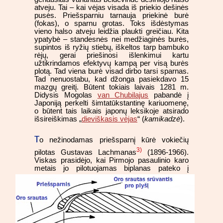
atveju. Tai – kai vėjas visada iš priekio dešinės
pusės. Priešsparniu tarnauja priekinė burė
(fokas), o sparnu grotas. Toks išdėstymas
vieno halso atveju leidžia plaukti greičiau. Kita
ypatybė – standesnės nei medžiaginės burės,
supintos iš ryžių stiebų, iškeltos tarp bambuko
rėjų, gerai priešinosi išlenkimui kartu
užtikrindamos efektyvų kampą per visą burės
plotą. Tad viena burė visad dirbo tarsi sparnas.
Tad nenuostabu, kad džonga pasiekdavo 15
mazgų greitį. Būtent tokiais laivais 1281 m.
Didysis Mogolas
van Chubilajus
pabandė į
Japoniją perkelti šimtatūkstantinę kariuomenę,
o būtent tais laikais japonų leksikoje atsirado
išsireiškimas „
dieviškasis vėjas
“ (
kamikadzė
).
T
o nežinodamas priešsparnį kūrė vokiečių
3)
pilotas Gustavas Lachmanas
(1896-1966).
Viskas prasidėjo, kai Pirmojo pasaulinio karo
metais jo pilotuojamas
biplanas pateko į