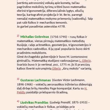
įvertintą astronominį veikalą apie kometą, tačiau
pagrindine mokslinių tyrimų sritimi buvo matematika:
sferinė trigonometrija, diferencialinės lygtys, eilučių
teorija, kartografinė projekcija ir kt. Be to, parengė
nemažai matematikos mokymo priemonių (vadovėlių). Taip
pat rašė fizikos ir mechanikos temomis.
Jo garbei pavadintas asteroidas 4778.
2)
Michailas Golovinas
(1756-1790) – rusų fizikas ir
matematikas, vienas pirmųjų matematikos metodistų
Rusijoje, rašęs aritmetikos, geometrijos, trigonometrijos ir
mechanikos vadovėlius. Iš jų ypač populiarūs buvo skirti
pradinėms mokykloms.
Gimė Archagelsko gubernijoje ir buvo M. Lomonosovo
giminaičiu. Matematiką studijavo vadovaujamas
L. Oilerio
.
Svarbūs buvo ir jo vertimai, pvz., 1775 m. jis iš prancūzų
kalbos išvertė sutrumpintą
Oilerio
„Jūrų mokslo“ variantą.
3)
Gustavas Lachmanas
(
Gustav Victor Lachmann
,
1896-1966) – vokiečių aeronautikos inžinierius didesniąją
dalį dirbęs britų
Handley Page
kompanijai. Kartu su
H.
Peidžu
pasidalijo priešsparnio išradimą.
4)
Liudvikas Prandtlas
(
Ludwig Prandtl
, 1875-1953) –
vokiečių mechanikas ir fizikas, prisidėjęs prie