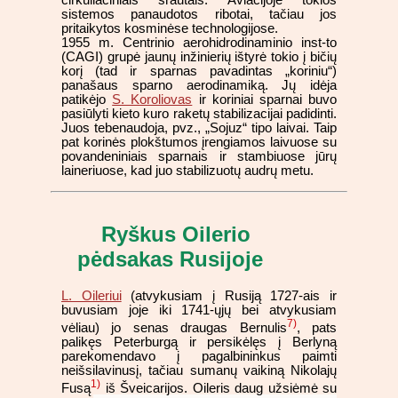
cirkuliaciniais srautais. Aviacijoje tokios
sistemos panaudotos ribotai, tačiau jos
pritaikytos kosminėse technologijose.
1955 m. Centrinio aerohidrodinaminio inst-to
(CAGI) grupė jaunų inžinierių ištyrė tokio į bičių
korį (tad ir sparnas pavadintas „koriniu“)
panašaus sparno aerodinamiką. Jų idėja
patikėjo
S. Koroliovas
ir koriniai sparnai buvo
pasiūlyti kieto kuro raketų stabilizacijai padidinti.
Juos tebenaudoja, pvz., „Sojuz“ tipo laivai. Taip
pat korinės plokštumos įrengiamos laivuose su
povandeniniais sparnais ir stambiuose jūrų
laineriuose, kad juo stabilizuotų audrų metu.
Ryškus Oilerio
pėdsakas Rusijoje
L. Oileriui
(atvykusiam į Rusiją 1727-ais ir
buvusiam joje iki 1741-ųjų bei atvykusiam
7)
vėliau) jo senas draugas Bernulis
, pats
palikęs Peterburgą ir persikėlęs į Berlyną
parekomendavo į pagalbininkus paimti
neišsilavinusį, tačiau sumanų vaikiną Nikolajų
1)
Fusą
iš Šveicarijos.
Oileris daug užsiėmė su