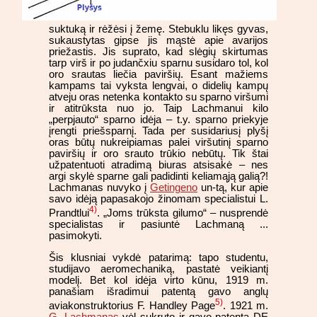
suktuką ir rėžėsi į žemę. Stebuklu likęs gyvas,
sukaustytas gipse jis mąstė apie avarijos
priežastis. Jis suprato, kad slėgių skirtumas
tarp virš ir po judančxiu sparnu susidaro tol, kol
oro srautas liečia paviršių. Esant mažiems
kampams tai vyksta lengvai, o didelių kampų
atveju oras netenka kontakto su sparno viršumi
ir atitrūksta nuo jo. Taip Lachmanui kilo
„perpjauto“ sparno idėja – t.y. sparno priekyje
įrengti priešsparnį. Tada per susidariusį plyšį
oras būtų nukreipiamas palei viršutinį sparno
paviršių ir oro srauto trūkio nebūtų. Tik štai
užpatentuoti atradimą biuras atsisakė – nes
argi skylė sparne gali padidinti keliamąją galią?!
Lachmanas nuvyko į
Getingeno
un-tą, kur apie
savo idėją papasakojo žinomam specialistui L.
4)
Prandtlui
. „Joms trūksta gilumo“ – nusprendė
specialistas ir pasiuntė Lachmaną ...
pasimokyti.
Šis klusniai vykdė patarimą: tapo studentu,
studijavo aeromechaniką, pastatė veikiantį
modelį. Bet kol idėja virto kūnu, 1919 m.
panašiam išradimui patentą gavo anglų
5)
aviakonstruktorius F. Handley Page
. 1921 m.
G. Lachmanas
vėl sukruto ir gavo patentą DE