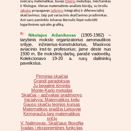
šveicarų matematikas, buvęs
Oilerio
mokytoju, mechanikas
ir filologas. Vienas matematinės analizės kūrėjų, su broliu
Jakobu
propagavęs
Leibnico
integralinį ir diferencialinį
skaičiavimus, taip pat variacinio skaičiavimo pradininkas.
Ant savo paminklo Johanas Bernulis liepė nubrėžti
logaritminės spiralės grafiką.
8)
Nikolajus Aržanikovas
(1905-1982) –
tarybinis mokslo organizatorius aeronautikos
srityje, inžinierius-konstruktorius, Maskvos
aviacinio inst-to profesorius; jame dėstė nuo
1930 m. Be mokslinių darbų, parašė vadovėlių.
Kolekcionavo 19-20 a. rusų dailininkų
paveikslus.
Pirminiai skaičiai
Grandi paradoksas
Jų begalinė išmintis
Monte-Karlo metodas
Skaičiai – apžvalga/ pradmenys
Iniciatyva: Matematikos keliu
Gauso skaičių teorijos kursas
Matematikos pradžia Lietuvoje
Kirmgrauža tarp matematikos
sričių
V. Nalimovas. Skaičiaus filosofija
Įvadas į eksponentines funkcijas