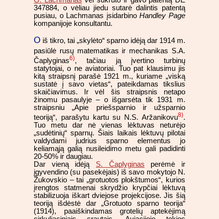
347884, o vėliau jiedu sutarė dalintis patentą
pusiau, o Lachmanas įsidarbino
Handley Page
kompanijoje konsultantu.
O
iš tikro, tai „skylėto“ sparno idėją dar 1914 m.
pasiūlė rusų matematikas ir mechanikas S.A.
6)
Čaplyginas
, tačiau ją įvertino turbinų
statytojai, o ne aviatoriai. Tuo pat klausimu jis
kitą straipsnį parašė 1921 m., kuriame „viską
sustatė į savo vietas“, pateikdamas tikslius
skaičiavimus. Ir vėl šis straipsnis netapo
žinomu pasaulyje – o išgarsėta tik 1931 m.
straipsniu „Apie priešsparnio ir užsparnio
8)
teoriją“, parašytu kartu su N.S. Aržanikovu
.
Tuo metu dar nė vienas lėktuvas neturėjo
„sudėtinių“ sparnų. Šiais laikais lėktuvų pilotai
valdydami judrius sparno elementus jo
keliamąją galią nusileidimo metu gali padidinti
20-50% ir daugiau.
Dar vieną idėją
S. Čaplyginas
perėmė ir
įgyvendino (su pasekėjais) iš savo mokytojo N.
Žukovskio – tai „grotuotos plokštumos“, kurios
įrengtos statmenai skrydžio krypčiai lėktuvą
stabilizuoja iškart dviejose projekcijose. Jis šią
teoriją išdėstė dar „Grotuoto sparno teorija“
(1914), paaiškindamas grotelių aptekėjimą