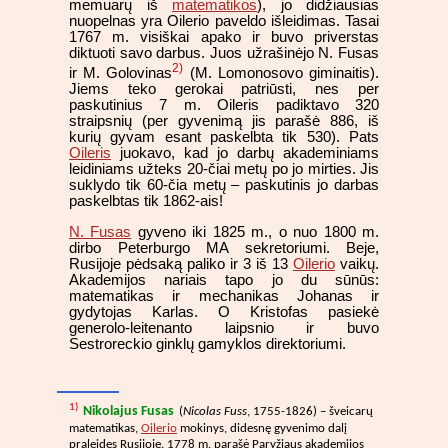
memuarų iš
matematikos
), jo didžiausias
nuopelnas yra Oilerio paveldo išleidimas. Tasai
1767 m. visiškai apako ir buvo priverstas
diktuoti savo darbus. Juos užrašinėjo N. Fusas
2)
ir M. Golovinas
(M. Lomonosovo giminaitis).
Jiems teko gerokai patriūsti, nes per
paskutinius 7 m. Oileris padiktavo 320
straipsnių (per gyvenimą jis parašė 886, iš
kurių gyvam esant paskelbta tik 530). Pats
Oileris
juokavo, kad jo darbų akademiniams
leidiniams užteks 20-čiai metų po jo mirties. Jis
suklydo tik 60-čia metų – paskutinis jo darbas
paskelbtas tik 1862-ais!
N. Fusas
gyveno iki 1825 m., o nuo 1800 m.
dirbo Peterburgo MA sekretoriumi. Beje,
Rusijoje pėdsaką paliko ir 3 iš 13
Oilerio
vaikų.
Akademijos nariais tapo jo du sūnūs:
matematikas ir mechanikas Johanas ir
gydytojas Karlas. O Kristofas pasiekė
generolo-leitenanto laipsnio ir buvo
Sestroreckio ginklų gamyklos direktoriumi.
1)
Nikolajus Fusas
(
Nicolas Fuss
, 1755-1826) – šveicarų
matematikas,
Oilerio
mokinys, didesnę gyvenimo dalį
praleidęs Rusijoje. 1778 m. parašė Paryžiaus akademijos