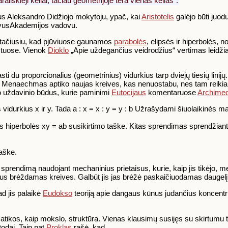
arališkieji keliai, tačiau geometrijoje tėra vienas kelias".
s Aleksandro Didžiojo mokytoju, ypač, kai
Aristotelis
galėjo būti juodu
uvusAkademijos vadovu.
tačiusiu, kad pjūviuose gaunamos
parabolės
, elipsės ir hiperbolės, n
tuose. Vienok
Dioklo
„Apie uždegančius veidrodžius“ vertimas leidžia
sti du proporcionalius (geometrinius) vidurkius tarp dviejų tiesių linij
Menaechmas aptiko naujas kreives, kas nenuostabu, nes tam reikia i
šio uždavinio būdus, kurie paminimi
Eutocijaus
komentaruose
Archime
vidurkius x ir y. Tada a : x = x : y = y : b Užrašydami šiuolaikinės m
s hiperbolės xy = ab susikirtimo taške. Kitas sprendimas sprendžiant 
taške.
endimą naudojant mechaninius prietaisus, kurie, kaip jis tikėjo, m
us brėždamas kreives. Galbūt jis jas brėžė paskaičiuodamas daugelį
d jis palaikė
Eudokso
teoriją apie dangaus kūnus judančius koncentrin
atikos, kaip mokslo, struktūra. Vienas klausimų susijęs su skirtumu 
todai. Taip pat
Proklas
rašė, kad