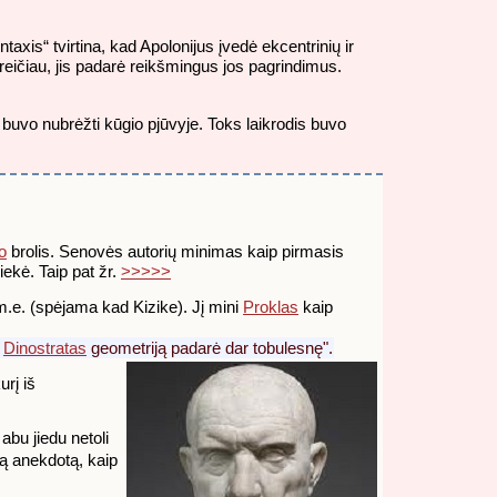
axis“ tvirtina, kad Apolonijus įvedė ekcentrinių ir
 Greičiau, jis padarė reikšmingus jos pagrindimus.
i buvo nubrėžti kūgio pjūvyje. Toks laikrodis buvo
o
brolis. Senovės autorių minimas kaip pirmasis
ekė. Taip pat žr.
>>>>>
m.e. (spėjama kad Kizike). Jį mini
Proklas
kaip
s
Dinostratas
geometriją padarė dar tobulesnę".
rį iš
abu jiedu netoli
tą anekdotą, kaip