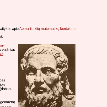
aitykite apie
Apolonijų kitų matematikų kontekste
kt.
oje
s vadintas
lė
,
 pas
joje
(dabart.
ė geometrą