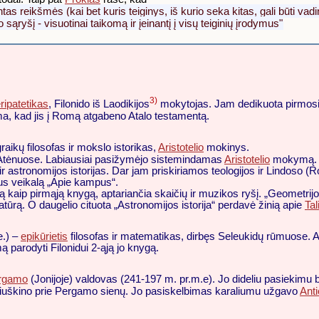
ntas reikšmės (kai bet kuris teiginys, iš kurio seka kitas, gali būti v
sąryšį - visuotinai taikomą ir įeinantį į visų teiginių įrodymus"
3)
ripatetikas
, Filonido iš Laodikijos
mokytojas. Jam dedikuota pirmos
ma, kad jis į Romą atgabeno Atalo testamentą.
raikų filosofas ir mokslo istorikas,
Aristotelio
mokinys.
o Atėnuose. Labiausiai pasižymėjo sistemindamas
Aristotelio
mokymą. Jo
r astronomijos istorijas. Dar jam priskiriamos teologijos ir Lindoso (R
ius veikalą „Apie kampus“.
ją kaip pirmąją knygą, aptariančia skaičių ir muzikos ryšį. „Geometrijos i
ūrą. O daugelio cituota „Astronomijos istorija“ perdavė žinią apie
Tal
e.) –
epikūrietis
filosofas ir matematikas, dirbęs Seleukidų rūmuose. Ap
parodyti Filonidui 2-ąją jo knygą.
rgamo
(Jonijoje) valdovas (241-197 m. pr.m.e). Jo dideliu pasiekimu 
 sutriuškino prie Pergamo sienų. Jo pasiskelbimas karaliumu užgavo
Anti