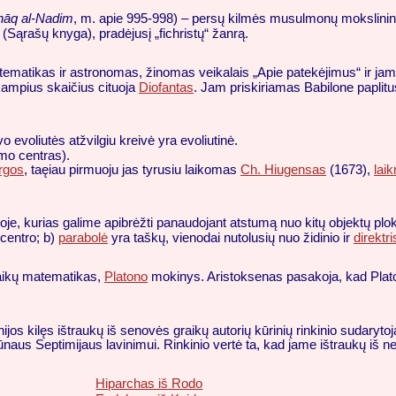
hāq al-Nadim
, m. apie 995-998) – persų kilmės musulmonų mokslinink
 (Sąrašų knyga), pradėjusį „fichristų“ žanrą.
tematikas ir astronomas, žinomas veikalais „Apie patekėjimus“ ir ja
kampius skaičius cituoja
Diofantas
. Jam priskiriamas Babilone paplitus
 evoliutės atžvilgiu kreivė yra evoliutinė.
imo centras).
ergos
, taęiau pirmuoju jas tyrusiu laikomas
Ch. Hiugensas
(1673),
lai
oje, kurias galime apibrėžti panaudojant atstumą nuo kitų objektų plo
 centro; b)
parabolė
yra taškų, vienodai nutolusių nuo židinio ir
direktr
raikų matematikas,
Platono
mokinys. Aristoksenas pasakoja, kad Platon
ijos kilęs ištraukų iš senovės graikų autorių kūrinių rinkinio sudaryto
sūnaus Septimijaus lavinimui. Rinkinio vertė ta, kad jame ištraukų iš nei
Hiparchas iš Rodo