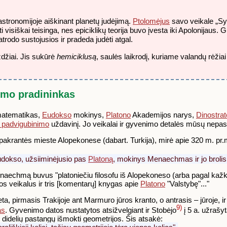
stronomijoje aiškinant planetų judėjimą.
Ptolomėjus
savo veikale „Synt
ti visiškai teisinga, nes epiciklikų teorija buvo įvesta iki Apolonijaus.
atrodo sustojusios ir pradeda judėti atgal.
zdžiai. Jis sukūrė
hemiciklusą
, saulės laikrodį, kuriame valandų rėžia
imo pradininkas
 matematikas,
Eudokso
mokinys,
Platono
Akademijos narys,
Dinostrat
 padvigubinimo
uždavinį. Jo veikalai ir gyvenimo detalės mūsų nepasi
 pakrantės mieste Alopekonese (dabart. Turkija), mirė apie 320 m. pr.
 Eudokso, užsiiminėjusio pas
Platoną
, mokinys Menaechmas ir jo broli
aechmą buvus "platoniečiu filosofu iš Alopekoneso (arba pagal kažku
jos veikalus ir tris [komentarų] knygas apie
Platono
"Valstybę"..."
 pirmasis Trakijoje ant Marmuro jūros kranto, o antrasis – jūroje, ir 
9)
as
. Gyvenimo datos nustatytos atsižvelgiant ir Stobėjo
į 5 a. užrašy
idelių pastangų išmokti geometrijos. Šis atsakė: