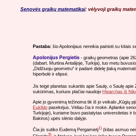
Senovės graikų matematikai
: vėlyvoji graikų matem
Pastaba:
šio Apolonijaus nereikia painioti su kitais s
Apolonijus Pergietis
- graikų geometras (apie 262
(dabart. Murtina Antalijoje, Turkija), tuo metu buvus
„Didžiuoju geometru“ ir padarė didelę įtaką matemat
hiperbolė ir elipsė.
Jis teigė planetas sukantis apie Saulę, o Saulę apie
sukūrimas, kuriuos plačiai naudojo
Hiparchas iš Nik
Apie jo gyvenimą težinoma tik iš jo veikalo „Kūgių pjū
Euklido
pasekėjus. Vėliau čia ir mokė. Aplankė seno
Turkijoje), kuriame buvo pastatytas universitetas ir 
Bakiros) upės slėnio dalyje.
1)
Čia jis sutiko Eudemą Pergamietį
(kitas asmuo ne
3)