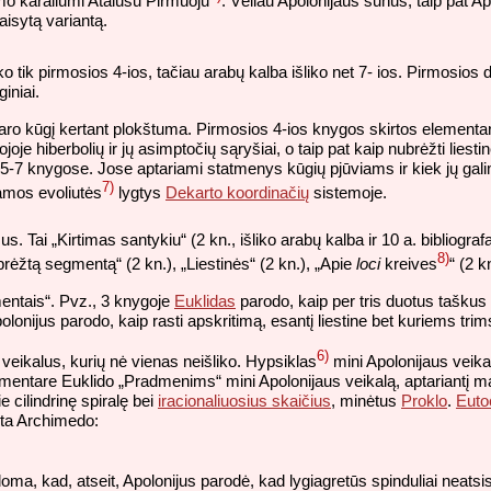
amo karaliumi Atalusu Pirmuoju
. Vėliau Apolonijaus sūnus, taip pat Ap
isytą variantą.
ko tik pirmosios 4-ios, tačiau arabų kalba išliko net 7- ios. Pirmosios dv
iniai.
usidaro kūgį kertant plokštuma. Pirmosios 4-ios knygos skirtos elemen
ojoje hiberbolių ir jų asimptočių sąryšiai, o taip pat kaip nubrėžti li
ų 5-7 knygose. Jose aptariami statmenys kūgių pjūviams ir kiek jų galim
7)
amos evoliutės
lygtys
Dekarto koordinačių
sistemoje.
. Tai „Kirtimas santykiu“ (2 kn., išliko arabų kalba ir 10 a. bibliogra
8)
pibrėžtą segmentą“ (2 kn.), „Liestinės“ (2 kn.), „Apie
loci
kreives
“ (2 k
mentais“. Pvz., 3 knygoje
Euklidas
parodo, kaip per tris duotus taškus
olonijus parodo, kaip rasti apskritimą, esantį liestine bet kuriems trim
6)
 veikalus, kurių nė vienas neišliko. Hypsiklas
mini Apolonijaus veikal
entare Euklido „Pradmenims“ mini Apolonijaus veikalą, aptariantį m
 cilindrinę spiralę bei
iracionaliuosius skaičius
, minėtus
Proklo
.
Euto
yta Archimedo:
, kad, atseit, Apolonijus parodė, kad lygiagretūs spinduliai neatsispind