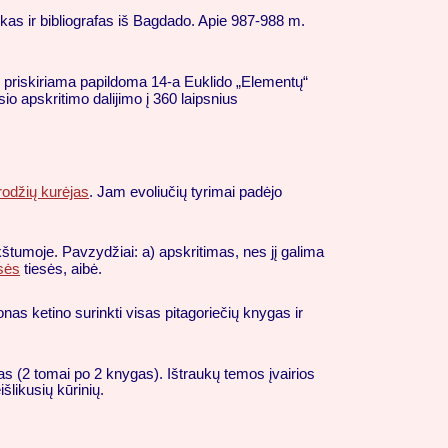
as ir bibliografas iš Bagdado. Apie 987-988 m.
m priskiriama papildoma 14-a Euklido „Elementų“
io apskritimo dalijimo į 360 laipsnius
krodžių kurėjas
. Jam evoliučių tyrimai padėjo
kštumoje. Pavzydžiai: a) apskritimas, nes jį galima
isės
tiesės, aibė.
as ketino surinkti visas pitagoriečių knygas ir
jas (2 tomai po 2 knygas). Ištraukų temos įvairios
šlikusių kūrinių.