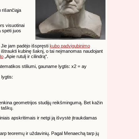
 rišančiąja
ors visuotinai
 spėti juos
ų. Jie jam padėjo išspręsti
kubo padvigubinimo
štraukti kubinę šaknį, o tai neįmanomas naudojant
do
„Apie rutulį ir cilindrą“.
atematikos stiliumi, gauname lygtis: x2 = ay
lygtis:
enkina geometrijos studijų reikšmingumą. Bet kažin
 taškų.
iais apskritimais ir netgi ją išvystė įtraukdamas
tarp teoremų ir uždavinių. Pagal Menaechą tarp jų