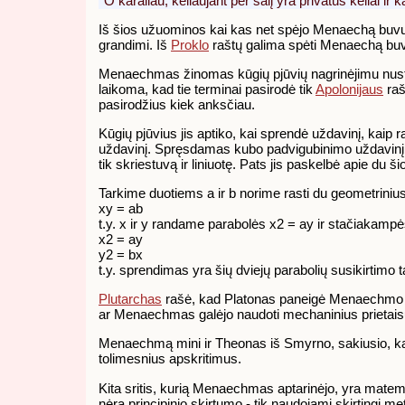
"O karaliau, keliaujant per šalį yra privatūs keliai ir k
Iš šios užuominos kai kas net spėjo Menaechą buvu
grandimi. Iš
Proklo
raštų galima spėti Menaechą b
Menaechmas žinomas kūgių pjūvių nagrinėjimu nus
laikoma, kad tie terminai pasirodė tik
Apolonijaus
raš
pasirodžius kiek anksčiau.
Kūgių pjūvius jis aptiko, kai sprendė uždavinį, kaip ra
uždavinį. Spręsdamas kubo padvigubinimo uždavinį 
tik skriestuvą ir liniuotę. Pats jis paskelbė apie du 
Tarkime duotiems a ir b norime rasti du geometrinius 
xy = ab
t.y. x ir y randame parabolės x2 = ay ir stačiakampė
x2 = ay
y2 = bx
t.y. sprendimas yra šių dviejų parabolių susikirtimo 
Plutarchas
rašė, kad Platonas paneigė Menaechmo spr
ar Menaechmas galėjo naudoti mechaninius prietais
Menaechmą mini ir Theonas iš Smyrno, sakiusio, ka
tolimesnius apskritimus.
Kita sritis, kurią Menaechmas aptarinėjo, yra matem
nėra principinio skirtumo - tik naudojami skirtingi me