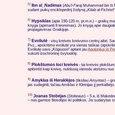
5)
Ibn al_Nadimas
(
Abu'l-Faraj Muhammad bin Is'
sudarė puikų enciklopedinį žodyną „Kitab al-Fichrist“
6)
Hypsiklas
(apie 190-120 m. pr.m.e.) – graikų ma
knyga (apimanti 8 teoremas). Jo knygą apie daugia
propagavimas Graikijoje.
7)
Evoliutė
- visų kreivės kreivumo centrų aibė. Savo
Pvz., apskritimo evoliutė yra vienas taškas (apskrit
Evoliutę savo „Kūgiuose“ aptarė jau
Apolonijus iš P
sukurti izochroninę švytuoklę.
8)
Plokštumos
loci
kreivės
- tai kreivės plokštum
apibrėšti kaip kreivę, nutolusią vienodu atstumu nuo
9)
Amyklas iš Heraklėjos
(tiksliau
Amyntas
) – g
jas sudeginti, tačiau Amiklas ir Kleinijas jį perkalbėjo.
10)
Joanas Stobėjas
(
Stobeaus
) – 5 a. iš Makedon
– nuo gamtos filosofijos iki politikos. Jis sudarytas 