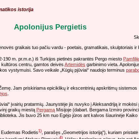
atikos istorija
Apolonijus Pergietis
Sk
enovės graikais tuo pačiu vardu - poetais, gramatikais, skulptoriais ir 
-190 m. pr.m.e.) iš Turkijos pietinės pakrantės Pergo miesto
Pamfilij
io kultūros centru, gamtos deivės
Artemidės
garbinimo vieta. Apoloniju
ikos vystymuisi. Savo veikale „Kūgių pjūviai“ naudojo terminus
parabo
 Žemę. Jam priskiriama epiciklikų ir ekscentrinių apskritimų sistemos
ėjos
.
viai“ įvairių pratarmių. Jaunystėje jis nuvyko į Aleksandriją ir mokėsi
vinį graikų miestą
Pergamą
Misijoje (dabart. Bergama Izmiro provinci
biblioteka. Jis buvo 25 km nuo Egėjo jūros ant kalvos šiaurinėje Kaiko 
1)
i Eudemas Rodietis
, parašęs „Geometrijos istoriją“), kuriam pristat
4)