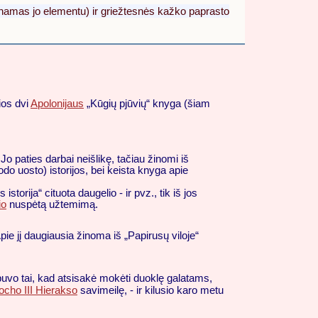
adinamas jo elementu) ir griežtesnės kažko paprasto
ios dvi
Apolonijaus
„Kūgių pjūvių“ knyga (šiam
 paties darbai neišlikę, tačiau žinomi iš
odo uosto) istorijos, bei keista knyga apie
storija“ cituota daugelio - ir pvz., tik iš jos
io
nuspėtą užtemimą.
ie jį daugiausia žinoma iš „Papirusų viloje“
buvo tai, kad atsisakė mokėti duoklę galatams,
ocho III Hierakso
savimeilę, - ir kilusio karo metu