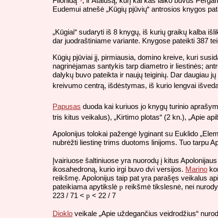
Filonidą
, ir Atalusą, kurį kai kas laiko buvus Perg
Eudemui atnešė „Kūgių pjūvių“ antrosios knygos pata
„Kūgiai“ sudaryti iš 8 knygų, iš kurių graikų kalba išli
dar juodraštiniame variante. Knygose pateikti 387 teig
Kūgių pjūviai jį, pirmiausia, domino kreive, kuri s
nagrinėjamas santykis tarp diametro ir liestinės; antr
dalykų buvo pateikta ir naujų teiginių. Dar daugiau j
kreivumo centrą, išdėstymas, iš kurio lengvai išved
Papusas
duoda kai kuriuos jo knygų turinio aprašymus
tris kitus veikalus), „Kirtimo plotas“ (2 kn.), „Apie a
Apolonijus tolokai pažengė lyginant su Euklido „Ele
nubrėžti liestinę trims duotoms linijoms. Tuo tarpu Ap
Įvairiuose šaltiniuose yra nuorodų į kitus Apolonijaus
ikosahedroną, kurio irgi buvo dvi versijos.
Marino
kom
reikšmę. Apolonijus taip pat yra parašęs veikalus apie
pateikiama apytikslė
p
reikšmė tikslesnė, nei nurod
223 / 71 <
p
< 22 / 7
Dioklo
veikale „Apie uždegančius veidrodžius“ nurodoma