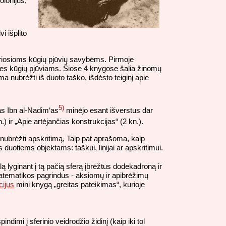
olonijus,
i išplito
tariosioms kūgių pjūvių savybėms. Pirmoje
estines kūgių pjūviams. Šiose 4 knygose šalia žinomų
a nubrėžti iš duoto taško, išdėsto teiginį apie
5)
fas Ibn al-Nadim‘as
minėjo esant išverstus dar
n.) ir „Apie artėjančias konstrukcijas“ (2 kn.).
 nubrėžti apskritimą, Taip pat aprašoma, kaip
s duotiems objektams: taškui, linijai ar apskritimui.
ą lyginant į tą pačią sferą įbrėžtus dodekadroną ir
atematikos pagrindus - aksiomų ir apibrėžimų
cijus
mini knygą „greitas pateikimas“, kurioje
imi į sferinio veidrodžio židinį (kaip iki tol