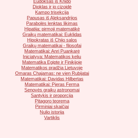
Eudoksas iš Knido
Dioklas ir jo cizoidė
Kampo trisekcija
Papusas iš Aleksandrijos
Parabolės lenktas likimas
Hipatija: pirmoji matematikė
Graikų matematikai: Euklidas
Hipokratas iš Chijo salos
Graikų matematikai - filosofai
Matematikai: Anri Puankarė
Iniciatyva: Matematikos keliu
Matematika Egipte ir Finikijoje
Matematikos pradžia Lietuvoje
Omaras Chajamas: ne vien Rubijatai
Matematikai: Davidas Hilbertas
Matematikai: Pjeras Ferma
Senovės graikų astronomai
Santykis ir proporcija
Pitagoro teorema
Pirminiai skaičiai
Nulio istorija
Vartiklis