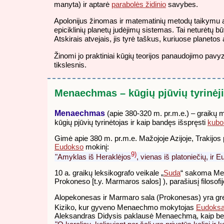
manyta) ir aptarė
parabolės židinio
savybes.
Apolonijus žinomas ir matematinių metodų taikymu a
epiciklinių planetų judėjimų sistemas. Tai neturėtų bū
Atskirais atvejais, jis tyrė taškus, kuriuose planetos 
Žinomi jo praktiniai kūgių teorijos panaudojimo pavy
tikslesnis.
Menaechmas – kūgių pjūvių tyrinėj
Menaechmas
(apie 380-320 m. pr.m.e.) – graikų
kūgių pjūvių tyrinėtojas ir kaip bandęs išspręsti
kubo
Gimė apie 380 m. pr.m.e. Mažojoje Azijoje, Trakijos
Eudokso
mokinį:
9)
"Amyklas iš Heraklėjos
, vienas iš platoniečių, ir
10 a. graikų leksikografo veikale „
Suda
“ sakoma Men
Prokoneso [t.y. Marmaros salos] ), parašiusį filosofi
Alopekonesas ir Marmaro sala (Prokonesas) yra greta,
Kiziko, kur gyveno Menaechmo mokytojas
Eudoks
Aleksandras Didysis paklausė Menaechmą, kaip be d