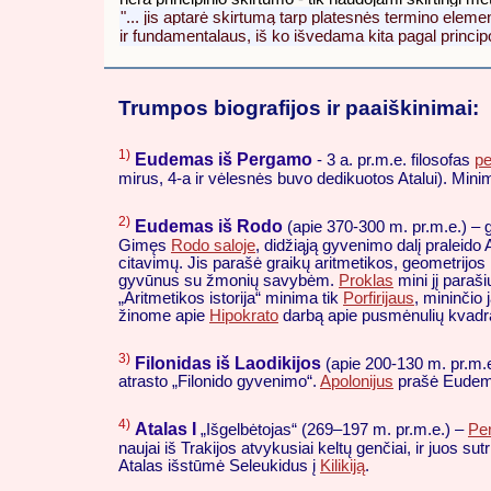
"... jis aptarė skirtumą tarp platesnės termino eleme
ir fundamentalaus, iš ko išvedama kita pagal principo 
Trumpos biografijos ir paaiškinimai:
1)
Eudemas iš Pergamo
- 3 a. pr.m.e. filosofas
pe
mirus, 4-a ir vėlesnės buvo dedikuotos Atalui). Mini
2)
Eudemas iš Rodo
(apie 370-300 m. pr.m.e.) – g
Gimęs
Rodo saloje
, didžiąją gyvenimo dalį praleid
citavimų. Jis parašė graikų aritmetikos, geometrijos i
gyvūnus su žmonių savybėm.
Proklas
mini jį paraš
„Aritmetikos istorija“ minima tik
Porfirijaus
, mininčio 
žinome apie
Hipokrato
darbą apie pusmėnulių kvadrat
3)
Filonidas iš Laodikijos
(apie 200-130 m. pr.m.
atrasto „Filonido gyvenimo“.
Apolonijus
prašė Eudemą 
4)
Atalas I
„Išgelbėtojas“ (269–197 m. pr.m.e.) –
Pe
naujai iš Trakijos atvykusiai keltų genčiai, ir juos
Atalas išstūmė Seleukidus į
Kilikiją
.