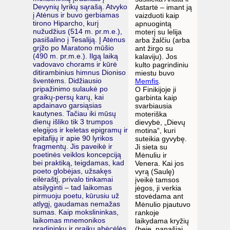
Devynių lyrikų sąrašą. Atvyko
Astartė – imant ją
į Atėnus ir buvo gerbiamas
vaizduoti kaip
tirono Hiparcho, kurį
apnuogintą
nužudžius (514 m. pr.m.e.),
moterį su lelija
pasišalino į Tesaliją. Į Atėnus
arba žalčiu (arba
grįžo po Maratono mūšio
ant žirgo su
(490 m. pr.m.e.). Ilgą laiką
kalaviju). Jos
vadovavo chorams ir kūrė
kulto pagrindiniu
ditirambinius himnus Dioniso
miestu buvo
šventėms. Didžiausio
Memfis
.
pripažinimo sulaukė po
O Finikijoje ji
graikų-persų karų, kai
garbinta kaip
apdainavo garsiąsias
svarbiausia
kautynes. Tačiau iki mūsų
moteriška
dienų išliko tik 3 trumpos
dievybė, „Dievų
elegijos ir keletas epigramų ir
motina“, kuri
epitafijų ir apie 90 lyrikos
suteikia gyvybę.
fragmentų. Jis paveikė ir
Ji sieta su
poetinės veiklos koncepciją
Mėnuliu ir
bei praktiką, teigdamas, kad
Venera. Kai jos
poeto globėjas, užsakęs
vyrą (Saulę)
eilėraštį, privalo tinkamai
įveikė tamsos
atsilyginti – tad laikomas
jėgos, ji verkia
pirmuoju poetu, kūrusiu už
stovėdama ant
atlygį, gaudamas nemažas
Mėnulio pjautuvo
sumas. Kaip mokslininkas,
rankoje
laikomas mnemonikos
laikydama kryžių
pradininku ir graikų abėcėlės
(beje, panašiai