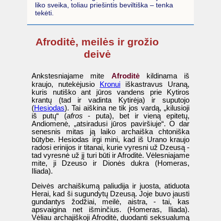
liko sveika, toliau priešintis beviltiška – tenka
tekėti.
Afroditė, meilės ir grožio
deivė
Afroditė
Ankstesniajame mite
kildinama iš
kraujo, nutekėjusio
Kronui
iškastravus Uraną,
kuris nutiško ant jūros vandens prie Kytiros
krantų (tad ir vadinta Kytirėja) ir suputojo
(
Hesiodas
). Tai aiškina ne tik jos vardą, „kilusioji
iš putų“ (
afros
- puta), bet ir vieną epitetų,
Andiomenė, „atsiradusi jūros paviršiuje“. O dar
senesnis mitas ją laiko archaiška chtoniška
būtybe. Hesiodas irgi mini, kad iš Urano kraujo
radosi erinijos ir titanai, kurie vyresni už Dzeusą -
tad vyresnė už jį turi būti ir Afroditė. Vėlesniajame
mite, ji Dzeuso ir Dionės dukra (Homeras,
Iliada).
Deivės archaiškumą paliudija ir juosta, atiduota
Herai, kad ši sugundytų Dzeusą. Joje buvo įausti
gundantys žodžiai, meilė, aistra, - tai, kas
apsvaigina net išminčius. (Homeras, Iliada).
Vėliau archajiškoji Afroditė, duodanti seksualumą