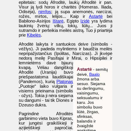
epitetais: sodų Afroditė, laukų Afroditė ir pan.
Visur ją lydi horos ir charitės (Homeras. Iliada,
Odisėja),
nimfos
; ją supa anemonės, narcizai,
rožės, mirtos, lelijos... Kaip ir
Astartė
bei
Babilono-Asirijos
Ištarė
, Egipto
Izidė
yra lydima
laukinių žvėrių: vilkų, lokių, liūtų... Juos ji
sutramdo ir perteikia meilės aistrą. Tuo ji priartėja
prie
Kibelės
.
Afroditė laikyta ir santuokos deive (simbolis -
vėžlys). Ji padeda mylintiems ir baudžia meilės
nepripažįstančius (Ipolitas, Narcizas). Ji įkvėpė
nedorą meilę Pasifajai ir Mirai, o
Hipsipilei ir
lemnietėms davė bjaurų
kvapą. Vėliau dangiškoji
Astartė
- semitų
Afroditė (Uranija) buvo
deivė,
Baalo
priešpastatoma liaudiškajai
žmona arba
(
Pandemos
), kurią
Platonas
sesuo. Siejama
„Puotoje“ laiko vulgaria ir
su derlingumu,
visiems prieinama (simbolis
vaisingumu,
- ožys). Tokia ji nėra siejama
seksualumu ir
su dangumi - tai tik Dionės ir
karu. Jos
Dzeuso dukra.
simboliu buvo
liūtė, žirgas,
Pagrindinė Afroditės
sfinksas,
garbinimo vieta buvo Kipras,
balandis ir
kur jungėsi graikiškieji ir
žvaigždė
azijietiškieji papročiai.
apskritime