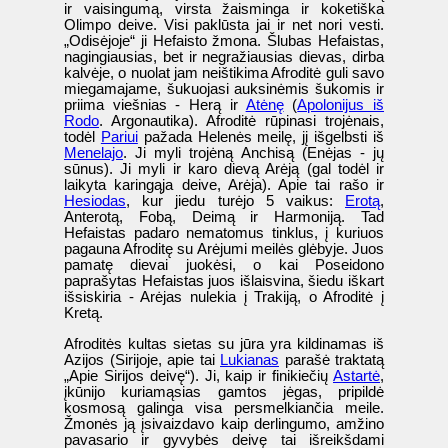
ir vaisingumą, virsta žaisminga ir koketiška
Olimpo deive. Visi paklūsta jai ir net nori vesti.
„Odisėjoje“ ji Hefaisto žmona. Šlubas Hefaistas,
nagingiausias, bet ir negražiausias dievas, dirba
kalvėje, o nuolat jam neištikima Afroditė guli savo
miegamajame, šukuojasi auksinėmis šukomis ir
priima viešnias - Herą ir
Atėnę
(
Apolonijus iš
Rodo
. Argonautika). Afroditė rūpinasi trojėnais,
todėl
Pariui
pažada Helenės meilę, jį išgelbsti iš
Menelajo
. Ji myli trojėną Anchisą (Enėjas - jų
sūnus). Ji myli ir karo dievą Arėją (gal todėl ir
laikyta karingąja deive, Arėja). Apie tai rašo ir
Hesiodas
, kur jiedu turėjo 5 vaikus:
Erotą
,
Anterotą, Fobą, Deimą ir Harmoniją. Tad
Hefaistas padaro nematomus tinklus, į kuriuos
pagauna Afroditę su Arėjumi meilės glėbyje. Juos
pamatę dievai juokėsi, o kai Poseidono
paprašytas Hefaistas juos išlaisvina, šiedu iškart
išsiskiria - Arėjas nulekia į Trakiją, o Afroditė į
Kretą.
Afroditės kultas sietas su jūra yra kildinamas iš
Azijos (Sirijoje, apie tai
Lukianas
parašė traktatą
„Apie Sirijos deivę“). Ji, kaip ir finikiečių
Astartė
,
įkūnijo kuriamąsias gamtos jėgas, pripildė
kosmosą galinga visa persmelkiančia meile.
Žmonės ją įsivaizdavo kaip derlingumo, amžino
pavasario ir gyvybės deivę tai išreikšdami