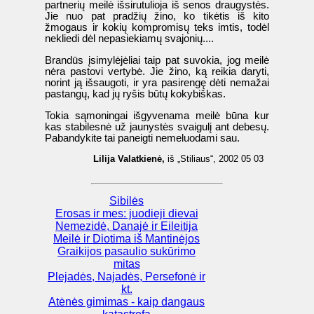
partnerių meilė išsirutulioja iš senos draugystės.
Jie nuo pat pradžių žino, ko tikėtis iš kito
žmogaus ir kokių kompromisų teks imtis, todėl
nekliedi dėl nepasiekiamų svajonių....
Brandūs įsimylėjėliai taip pat suvokia, jog meilė
nėra pastovi vertybė. Jie žino, ką reikia daryti,
norint ją išsaugoti, ir yra pasirengę dėti nemažai
pastangų, kad jų ryšis būtų kokybiškas.
Tokia sąmoningai išgyvenama meilė būna kur
kas stabilesnė už jaunystės svaigulį ant debesų.
Pabandykite tai paneigti nemeluodami sau.
Lilija Valatkienė,
iš „Stiliaus“, 2002 05 03
Sibilės
Erosas ir mes: juodieji dievai
Nemezidė, Danajė ir Eileitija
Meilė ir Diotima iš Mantinėjos
Graikijos pasaulio sukūrimo
mitas
Plejadės, Najadės, Persefonė ir
kt.
Atėnės gimimas - kaip dangaus