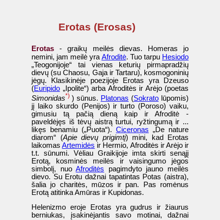
Erotas (Erosas)
Erotas
- graikų meilės dievas. Homeras jo
nemini, jam meilė yra
Afroditė
. Tuo tarpu
Hesiodo
„Teogonijoje“ tai vienas keturių pirmapradžių
dievų (su Chaosu, Gaja ir Tartaru), kosmogoninių
jėgų. Klasikinėje poezijoje Erotas yra Dzeuso
(
Euripido
„Ipolite“) arba Afroditės ir Arėjo (poetas
*)
Simonidas
) sūnus.
Platonas
(
Sokrato
lūpomis)
jį laiko skurdo (Penijos) ir turto (Poroso) vaiku,
gimusiu tą pačią dieną kaip ir Afroditė -
paveldėjęs iš tėvų aistrą turtui, ryžtingumą ir ...
likęs benamiu („Puota“).
Ciceronas
„De nature
diarom“ (
Apie dievų prigimtį
) mini, kad Erotas
laikomas
Artemidės
ir Hermio, Afroditės ir Arėjo ir
t.t. sūnumi. Vėliau Graikijoje imta skirti senąjį
Erotą, kosminės meilės ir vaisingumo jėgos
simbolį, nuo
Afroditės
pagimdyto jauno meilės
dievo. Su Erotu dažnai tapatintas Potas (aistra),
šalia jo charitės, mūzos ir pan. Pas romėnus
Erotą atitinka Amūras ir Kupidonas.
Helenizmo eroje Erotas yra gudrus ir žiaurus
berniukas, įsakinėjantis savo motinai, dažnai