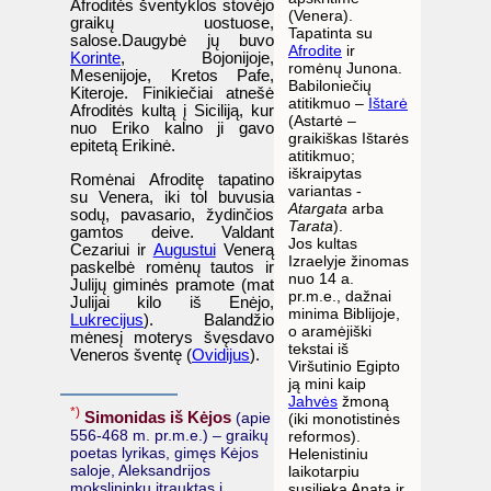
Afroditės šventyklos stovėjo
(Venera).
graikų uostuose,
Tapatinta su
salose.Daugybė jų buvo
Afrodite
ir
Korinte
, Bojonijoje,
romėnų Junona.
Mesenijoje, Kretos Pafe,
Babiloniečių
Kiteroje. Finikiečiai atnešė
atitikmuo –
Ištarė
Afroditės kultą į Siciliją, kur
(Astartė –
nuo Eriko kalno ji gavo
graikiškas Ištarės
epitetą Erikinė.
atitikmuo;
iškraipytas
Romėnai Afroditę tapatino
variantas -
su Venera, iki tol buvusia
Atargata
arba
sodų, pavasario, žydinčios
Tarata
).
gamtos deive. Valdant
Jos kultas
Cezariui ir
Augustui
Venerą
Izraelyje žinomas
paskelbė romėnų tautos ir
nuo 14 a.
Julijų giminės pramote (mat
pr.m.e., dažnai
Julijai kilo iš Enėjo,
minima Biblijoje,
Lukrecijus
). Balandžio
o aramėjiški
mėnesį moterys švęsdavo
tekstai iš
Veneros šventę (
Ovidijus
).
Viršutinio Egipto
ją mini kaip
Jahvės
žmoną
*)
Simonidas iš Kėjos
(apie
(iki monotistinės
556-468 m. pr.m.e.) – graikų
reformos).
poetas lyrikas, gimęs Kėjos
Helenistiniu
saloje, Aleksandrijos
laikotarpiu
mokslininkų įtrauktas į
susilieka Anata ir