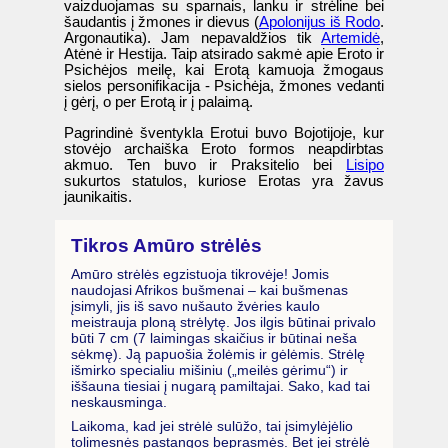
vaizduojamas su sparnais, lanku ir strėline bei
šaudantis į žmones ir dievus (
Apolonijus iš Rodo
.
Argonautika). Jam nepavaldžios tik
Artemidė
,
Atėnė ir Hestija. Taip atsirado sakmė apie Eroto ir
Psichėjos meilę, kai Erotą kamuoja žmogaus
sielos personifikacija - Psichėja, žmones vedanti
į gėrį, o per Erotą ir į palaimą.
Pagrindinė šventykla Erotui buvo Bojotijoje, kur
stovėjo archaiška Eroto formos neapdirbtas
akmuo. Ten buvo ir Praksitelio bei
Lisipo
sukurtos statulos, kuriose Erotas yra žavus
jaunikaitis.
Tikros Amūro strėlės
Amūro strėlės egzistuoja tikrovėje! Jomis
naudojasi Afrikos bušmenai – kai bušmenas
įsimyli, jis iš savo nušauto žvėries kaulo
meistrauja ploną strėlytę. Jos ilgis būtinai privalo
būti 7 cm (7 laimingas skaičius ir būtinai neša
sėkmę). Ją papuošia žolėmis ir gėlėmis. Strėlę
išmirko specialiu mišiniu („meilės gėrimu“) ir
iššauna tiesiai į nugarą pamiltajai. Sako, kad tai
neskausminga.
Laikoma, kad jei strėlė sulūžo, tai įsimylėjėlio
tolimesnės pastangos beprasmės. Bet jei strėlė