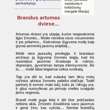
pertvarkytoju.
vaizduota ir
krikščionių
mergelė Marija).
Brandus artumas
dviese...
Artumas dviese yra utopija, kurios neapsakomai
ilgisi žmonės... Meilei nereikia visos visuomenės
ir jos pritarimo... Kiekvienas išgyvena meilę kaip
grynai asmeninį jausmų antplūdį....
Meilė nėra jaunuolių privilegija. Ir brandaus
amžiaus ją išgyvenę žmonės teigia, kad šis
nuostabus jausmas išvaduoja iš rutinos,
depresijos, gyvenimas tampa intensyvesnis. Be
to, .. . meilė labai teigiamai veikia sveikatą.
Taip yra dėl to, kad sulaukę tam tikrų metų
rožinius akinius žmonės palieka stalčiuje. Todėl
partnerį iš esmės mato tokį, koks jis i tikrųjų yra.
Ir gilus nusivylimas po pirmojo meilės svaigulio
jiems negresia.
Brandi meilė auga lėtai ir dėl šios priežasties
nebūna akla. Žmonės išsiaiškina savo jausmus
ir gerai žino, kas vyksta.... Neretai brandžių