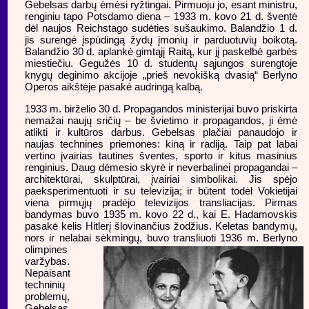
Gebelsas darbų ėmėsi ryžtingai. Pirmuoju jo, esant ministru,
renginiu tapo Potsdamo diena – 1933 m. kovo 21 d. šventė
dėl naujos Reichstago sudėties sušaukimo. Balandžio 1 d.
jis surengė įspūdingą žydų įmonių ir parduotuvių boikotą.
Balandžio 30 d. aplankė gimtąjį Raitą, kur jį paskelbė garbės
miestiečiu. Gegužės 10 d. studentų sąjungos surengtoje
knygų deginimo akcijoje „prieš nevokišką dvasią“ Berlyno
Operos aikštėje pasakė audringą kalbą.
1933 m. birželio 30 d. Propagandos ministerijai buvo priskirta
nemažai naujų sričių – be švietimo ir propagandos, ji ėmė
atlikti ir kultūros darbus. Gebelsas plačiai panaudojo ir
naujas technines priemones: kiną ir radiją. Taip pat labai
vertino įvairias tautines šventes, sporto ir kitus masinius
renginius. Daug dėmesio skyrė ir neverbalinei propagandai –
architektūrai, skulptūrai, įvairiai simbolikai. Jis spėjo
paeksperimentuoti ir su televizija; ir būtent todėl Vokietijai
viena pirmųjų pradėjo televizijos transliacijas. Pirmas
bandymas buvo 1935 m. kovo 22 d., kai E. Hadamovskis
pasakė kelis Hitlerį šlovinančius žodžius. Keletas bandymų,
nors ir nelabai sėkmingų, buvo transliuoti 1936 m. Berlyno
olimpines
varžybas.
Nepaisant
techninių
problemų,
Gebelsas