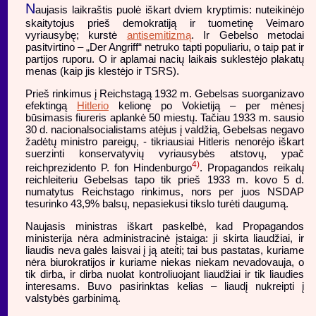
N
aujasis laikraštis puolė iškart dviem kryptimis: nuteikinėjo
skaitytojus prieš demokratiją ir tuometinę Veimaro
vyriausybę; kurstė
antisemitizmą
. Ir Gebelso metodai
pasitvirtino – „Der Angriff“ netruko tapti populiariu, o taip pat ir
partijos ruporu. O ir aplamai nacių laikais suklestėjo plakatų
menas (kaip jis klestėjo ir TSRS).
Prieš rinkimus į Reichstagą 1932 m. Gebelsas suorganizavo
efektingą
Hitlerio
kelionę po Vokietiją – per mėnesį
būsimasis fiureris aplankė 50 miestų. Tačiau 1933 m. sausio
30 d. nacionalsocialistams atėjus į valdžią, Gebelsas negavo
žadėtų ministro pareigų, - tikriausiai Hitleris nenorėjo iškart
suerzinti konservatyvių vyriausybės atstovų, ypač
4)
reichprezidento P. fon Hindenburgo
. Propagandos reikalų
reichleiteriu Gebelsas tapo tik prieš 1933 m. kovo 5 d.
numatytus Reichstago rinkimus, nors per juos NSDAP
tesurinko 43,9% balsų, nepasiekusi tikslo turėti daugumą.
Naujasis ministras iškart paskelbė, kad Propagandos
ministerija nėra administracinė įstaiga: ji skirta liaudžiai, ir
liaudis neva galės laisvai į ją ateiti; tai bus pastatas, kuriame
nėra biurokratijos ir kuriame niekas niekam nevadovauja, o
tik dirba, ir dirba nuolat kontroliuojant liaudžiai ir tik liaudies
interesams. Buvo pasirinktas kelias – liaudį nukreipti į
valstybės garbinimą.