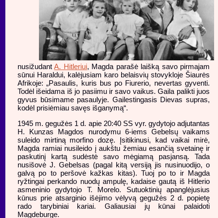
nusižudant
A. Hitleriui
, Magda parašė laišką savo pirmajam
sūnui Haraldui, kalėjusiam karo belaisvių stovykloje Šiaurės
Afrikoje: „Pasaulis, kuris bus po Fiurerio, nevertas gyventi.
Todėl išeidama iš jo pasiimu ir savo vaikus. Gaila palikti juos
gyvus būsimame pasaulyje. Gailestingasis Dievas supras,
kodėl prisiėmiau savęs išganymą“.
1945 m. gegužės 1 d. apie 20:40 SS vyr. gydytojo adjutantas
H. Kunzas Magdos nurodymu 6-iems Gebelsų vaikams
suleido mirtiną morfino dozę. Įsitikinusi, kad vaikai mirė,
Magda ramiai nusileido į aukštu žemiau esančią svetainę ir
paskutinį kartą sudėstė savo mėgiamą pasjansą. Tada
nusišovė J. Gebelsas (pagal kitą versiją jis nusinuodijo, o
galvą po to peršovė kažkas kitas). Tuoj po to ir Magda
ryžtingai perkando nuodų ampulę, kadaise gautą iš Hitlerio
asmeninio gydytojo T. Morelo. Sutuoktinių apanglėjusius
kūnus prie atsarginio išėjimo vėlyvą gegužės 2 d. popietę
rado tarybiniai kariai. Galiausiai jų kūnai palaidoti
Magdeburge.