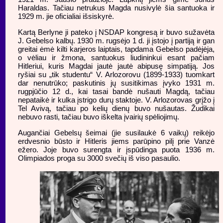
Haraldas. Tačiau netrukus Magda nusivylė šia santuoka ir
1929 m. jie oficialiai išsiskyrė.
Kartą Berlyne ji pateko į NSDAP kongresą ir buvo sužavėta
J. Gebelso kalbų. 1930 m. rugsėjo 1 d. ji įstojo į partiją ir gan
greitai ėmė kilti karjeros laiptais, tapdama Gebelso padėjėja,
o vėliau ir žmona, santuokus liudininkui esant pačiam
Hitleriui, kuris Magdai jautė jautė abipusę simpatiją. Jos
ryšiai su „tik studentu“ V. Arlozorovu (1899-1933) tuomkart
dar nenutrūko; paskutinis jų susitikimas įvyko 1931 m.
rugpjūčio 12 d., kai tasai bandė nušauti Magdą, tačiau
nepataikė ir kulka įstrigo durų staktoje. V. Arlozorovas grįžo į
Tel Avivą, tačiau po kelių dienų buvo nušautas. Žudikai
nebuvo rasti, tačiau buvo iškelta įvairių spėliojimų.
Augančiai Gebelsų šeimai (jie susilaukė 6 vaikų) reikėjo
erdvesnio būsto ir Hitleris jiems parūpino pilį prie Vanzė
ežero. Joje buvo surengta ir įspūdinga puota 1936 m.
Olimpiados proga su 3000 svečių iš viso pasaulio.