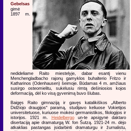
Gebelsas
gimė
1897 m.
nedideliame Raito miestelyje, dabar esantį vienu
Menchengladbacho rajonų gamyklos buhalterio Fritzo ir
Katharinos (Odenhausen) šeimoje. Būdamas 4 m. amžiaus
susirgo osteomielitu, sukėlusiu rimtą dešiniosios kojos
deformaciją, dėl ko visą gyvenimą buvo šlubas.
Baigęs Raito gimnaziją ir gavęs katalikiškos „Alberto
Didžiojo draugijos“ paramą, studijavo keliuose Vokietijos
universitetuose, kuriuose mokėsi germanistikos, filologijos ir
istorijos. 1921 m.
Heidelbergo
un-te apsigynė daktaro
disertaciją apie dramaturgą W. fon Šutzą. 1921-24 m. dėjo
atkaklias pastangas įsidarbinti dramaturgu ir žurnalistu,