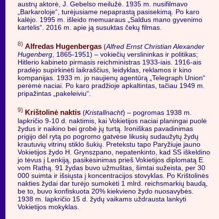
austrų aktorė, J. Gebelso meilužė. 1935 m. nusifilmavo
„Barkaroloje“, turėjusiame nepaprastą pasisekimą. Po karo
kalėjo. 1995 m. išleido memuaraus „Saldus mano gyvenimo
kartėlis“. 2016 m. apie ją susuktas čekų filmas.
8)
Alfredas Hugenbergas
(
Alfred Ernst Christian Alexander
Hugenberg
, 1865-1951) – vokiečių verslininkas ir politikas;
Hitlerio kabineto pirmasis reichministras 1933-iais. 1916-ais
pradėjo supirkinėti laikraščius, leidyklas, reklamos ir kino
kompanijas. 1933 m. jo naujienų agentūrą „Telegraph Union“
perėmė naciai. Po karo pradžioje apkaltintas, tačiau 1949 m.
pripažintas „pakeleiviu“.
9)
Krištolinė naktis
(
Kristallnacht
) – pogromas 1938 m.
lapkričio 9-10 d. naktimis, kai Vokietijos naciai planingai puolė
žydus ir naikino bei grobė jų turtą. Ironiškas pavadinimas
prigijo dėl rytą po pogromo gatvėse likusių sudaužytų žydų
krautuvių vitrinų stiklo šukių. Pretekstu tapo Paryžiuje jauno
Vokietijos žydo H. Grynszpano, nepatenkinto, kad SS iškeldino
jo tėvus į Lenkiją, pasikėsinimas prieš Vokietijos diplomatą E.
vom Rathą. 91 žydas buvo užmuštas, šimtai sužeista, per 30
000 suimta ir išsiųsta į koncentracijos stovyklas. Po Krištolinės
nakties žydai dar turėjo sumokėti 1 mlrd. reichsmarkių baudą,
be to, buvo konfiskuota 20% kiekvieno žydo nuosavybės.
1938 m. lapkričio 15 d. žydų vaikams uždrausta lankyti
Vokietijos mokyklas.