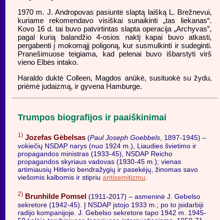
1970 m. J. Andropovas pasiuntė slaptą laišką L. Brežnevui,
kuriame rekomendavo visiškai sunaikinti „tas liekanas“.
Kovo 16 d. tai buvo patvirtintas slapta operacija „Archyvas”,
pagal kurią balandžio 4-osios naktį kapai buvo atkasti,
pergabenti į mokomąjį poligoną, kur susmulkinti ir sudeginti.
Pranešimuose teigiama, kad pelenai buvo išbarstyti virš
vieno Elbės intako.
Haraldo duktė Colleen, Magdos anūkė, susituokė su žydu,
priėmė judaizmą, ir gyvena Hamburge.
Trumpos biografijos ir paaiškinimai
1)
Jozefas Gėbelsas
(
Paul Joseph Goebbels
, 1897-1945) –
vokiečių NSDAP narys (nuo 1924 m.), Liaudies švietimo ir
propagandos ministras (1933-45), NSDAP Reicho
propagandos skyriaus vadovas (1930-45 m.); vienas
artimiausių Hitlerio bendražygių ir pasekėjų, žinomas savo
viešomis kalbomis ir stipriu
antisemitizmu
.
2)
Brunhilde Pomsel
(1911-2017) – asmeninė J. Gebelso
sekretorė (1942-45). Į NSDAP įstojo 1933 m.; po to įsidarbiji
radijo kompanijoje. J. Gebelso sekretore tapo 1942 m. 1945-