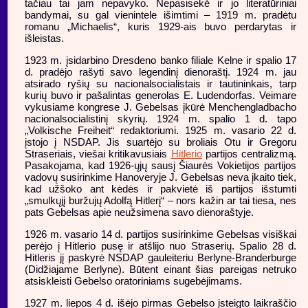
tačiau tai jam nepavyko. Nepasisekė ir jo literatūriniai
bandymai, su gal vienintele išimtimi – 1919 m. pradėtu
romanu „Michaelis“, kuris 1929-ais buvo perdarytas ir
išleistas.
1923 m. įsidarbino Dresdeno banko filiale Kelne ir spalio 17
d. pradėjo rašyti savo legendinį dienoraštį. 1924 m. jau
atsirado ryšių su nacionalsocialistais ir tautininkais, tarp
kurių buvo ir pašalintas generolas E. Ludendorfas. Veimare
vykusiame kongrese J. Gebelsas įkūrė Menchengladbacho
nacionalsocialistinį skyrių. 1924 m. spalio 1 d. tapo
„Volkische Freiheit“ redaktoriumi. 1925 m. vasario 22 d.
įstojo į NSDAP. Jis suartėjo su broliais Otu ir Gregoru
Straseriais, viešai kritikavusiais
Hitlerio
partijos centralizmą.
Pasakojama, kad 1926-ųjų sausį Šiaurės Vokietijos partijos
vadovų susirinkime Hanoveryje J. Gebelsas neva įkaito tiek,
kad užšoko ant kėdės ir pakvietė iš partijos išstumti
„smulkųjį buržujų Adolfą Hitlerį“ – nors kažin ar tai tiesa, nes
pats Gebelsas apie neužsimena savo dienoraštyje.
1926 m. vasario 14 d. partijos susirinkime Gebelsas visiškai
perėjo į Hitlerio pusę ir atšlijo nuo Straserių. Spalio 28 d.
Hitleris jį paskyrė NSDAP gauleiteriu Berlyne-Branderburge
(Didžiajame Berlyne). Būtent einant šias pareigas netruko
atsiskleisti Gebelso oratoriniams sugebėjimams.
1927 m. liepos 4 d. išėjo pirmas Gebelso įsteigto laikraščio