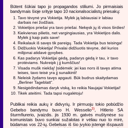
Būtent šūkiai tapo jo propagandos stiliumi. Jo pirmaisiais
bandymais šioje srityje tapo 10 nacionalsocialistų priesakų:
Tavo tėvynė yra Vokietija. Mylėk ją labiausiai ir labiau
darbais nei žodžiais.
Vokietijos priešai yra tavo priešai. Nekęsk jų iš visos širdies!
Kiekvienas pilietis, net vargingiausias, yra Vokietijos dalis.
Mylėk jį kaip pats save!
Reikalauk iš savęs tik pareigų. Tada Vokietija bus teisinga!
Didžiuokis Vokietija! Privalai didžiuotis tėvyne, dėl kurios
milijonai atidavė gyvybes.
Kas padarys Vokietijai gėdą, padarys gėdą ir tau, ir tavo
protėviams. Nukreipk į jį kumščius!
Visada mušk niekšą! Įsidėmėk: jei kas nors iš tavęs atima
teises, tavo teisė yra jį sunaikinti!
Neleisk žydams tavęs apgauti. Būk budrus skaitydamas
„Berliner Tageblatt“.
Nesigėdindamas daryk viską, ko reikia Naujajai Vokietijai!
Tikėk ateitimi. Tada tapsi nugalėtoju!
Publikai reikia aukų ir didvyrių. Ir pirmuoju tokio pobūdžio
3)
Gebelso bandymu buvo H. Wesselio
, Hitlerio SA
šturmfiurerio, įvaizdis. jis 1930 m. gatvės muštynėse su
komunistais buvo sunkiai sužalotas ir vėliau nuo to mirė,
būdamas vos 22-ių. Gebelsas iš šio įvykio įstengė išspausti