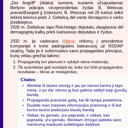
„Der Angriff“ (
Ataka
) numeris, kuriame užsipuolamas
Berlyno policijos viceprezidentas žydas B. Weissas
pravardžiuojant jį Izidoriumi. B. Weissas net 26 kartus teikė
ieškinį teismui prieš J. Gebelsą dėl vardo iškraipymo ir viešo
įžeidinėjimo.
1928 m. Gebelsas tapo Reichstago deputatu, daugiausia dėl
demagoginių kalbų prieš kairiuosius deputatus ir žydus.
1932 m. jis vadovavo
Hitlerio
rinkimų į prezidentus
kompanijai ir kone padvigubino balsavusių už NSDAP
skaičių. Tada jis ir suformulavo savo propagandos principus,
kurių vėliau griežtai laikėsi:
Propagandą turi planuoti ir vykdyti viena instancija;
Tik autoritetas gali nustatyti tai, koks turi būti propagandos
rezultatas – tikras ar melagindas;
Citatos:
Atimkite iš tautos istoriją ir jau po vienos kartos ji taps
minia, o po dar vienos ją bus galima valdyti kaip gyvulių
bandą.
Propaganda praranda galią, kai tik tampa pastebima.
Duokite man masinės informacijos priemonę ir iš bet
kurios tautos padarysiu kiaulių bandą.
Viskas, ks genialu, yra paprasta; ir viskas, kas
paprasta, yra genialu. Menkam žmogui patinka savo
menkumą maskuoti sudėtingais dalykais.