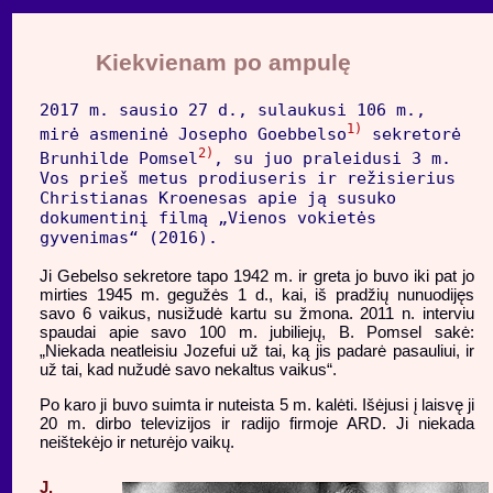
Kiekvienam po ampulę
2017 m. sausio 27 d., sulaukusi 106 m.,
1)
mirė asmeninė Josepho Goebbelso
sekretorė
2)
Brunhilde Pomsel
, su juo praleidusi 3 m.
Vos prieš metus prodiuseris ir režisierius
Christianas Kroenesas apie ją susuko
dokumentinį filmą „Vienos vokietės
gyvenimas“ (2016).
Ji Gebelso sekretore tapo 1942 m. ir greta jo buvo iki pat jo
mirties 1945 m. gegužės 1 d., kai, iš pradžių nunuodijęs
savo 6 vaikus, nusižudė kartu su žmona. 2011 n. interviu
spaudai apie savo 100 m. jubiliejų, B. Pomsel sakė:
„Niekada neatleisiu Jozefui už tai, ką jis padarė pasauliui, ir
už tai, kad nužudė savo nekaltus vaikus“.
Po karo ji buvo suimta ir nuteista 5 m. kalėti. Išėjusi į laisvę ji
20 m. dirbo televizijos ir radijo firmoje ARD. Ji niekada
neištekėjo ir neturėjo vaikų.
J.