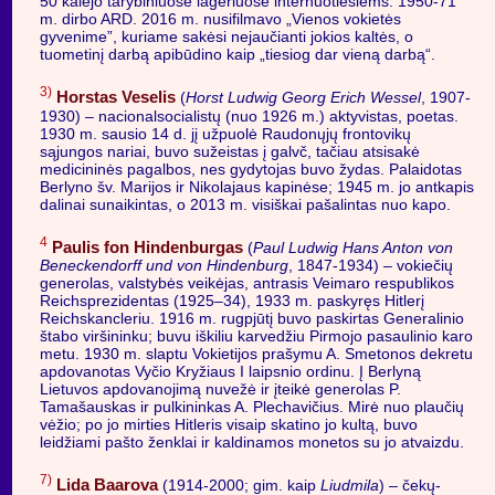
50 kalėjo tarybiniuose lageriuose internuotiesiems. 1950-71
m. dirbo ARD. 2016 m. nusifilmavo „Vienos vokietės
gyvenime”, kuriame sakėsi nejaučianti jokios kaltės, o
tuometinį darbą apibūdino kaip „tiesiog dar vieną darbą“.
3)
Horstas Veselis
(
Horst Ludwig Georg Erich Wessel
, 1907-
1930) – nacionalsocialistų (nuo 1926 m.) aktyvistas, poetas.
1930 m. sausio 14 d. jį užpuolė Raudonųjų frontovikų
sąjungos nariai, buvo sužeistas į galvč, tačiau atsisakė
medicininės pagalbos, nes gydytojas buvo žydas. Palaidotas
Berlyno šv. Marijos ir Nikolajaus kapinėse; 1945 m. jo antkapis
dalinai sunaikintas, o 2013 m. visiškai pašalintas nuo kapo.
4
Paulis fon Hindenburgas
(
Paul Ludwig Hans Anton von
Beneckendorff und von Hindenburg
, 1847-1934) – vokiečių
generolas, valstybės veikėjas, antrasis Veimaro respublikos
Reichsprezidentas (1925–34), 1933 m. paskyręs Hitlerį
Reichskancleriu. 1916 m. rugpjūtį buvo paskirtas Generalinio
štabo viršininku; buvu iškiliu karvedžiu Pirmojo pasaulinio karo
metu. 1930 m. slaptu Vokietijos prašymu A. Smetonos dekretu
apdovanotas Vyčio Kryžiaus I laipsnio ordinu. Į Berlyną
Lietuvos apdovanojimą nuvežė ir įteikė generolas P.
Tamašauskas ir pulkininkas A. Plechavičius. Mirė nuo plaučių
vėžio; po jo mirties Hitleris visaip skatino jo kultą, buvo
leidžiami pašto ženklai ir kaldinamos monetos su jo atvaizdu.
7)
Lida Baarova
(1914-2000; gim. kaip
Liudmila
) – čekų-