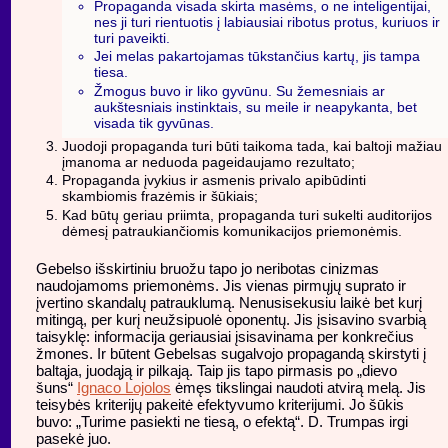
Propaganda visada skirta masėms, o ne inteligentijai,
nes ji turi rientuotis į labiausiai ribotus protus, kuriuos ir
turi paveikti.
Jei melas pakartojamas tūkstančius kartų, jis tampa
tiesa.
Žmogus buvo ir liko gyvūnu. Su žemesniais ar
aukštesniais instinktais, su meile ir neapykanta, bet
visada tik gyvūnas.
Juodoji propaganda turi būti taikoma tada, kai baltoji mažiau
įmanoma ar neduoda pageidaujamo rezultato;
Propaganda įvykius ir asmenis privalo apibūdinti
skambiomis frazėmis ir šūkiais;
Kad būtų geriau priimta, propaganda turi sukelti auditorijos
dėmesį patraukiančiomis komunikacijos priemonėmis.
Gebelso išskirtiniu bruožu tapo jo neribotas cinizmas
naudojamoms priemonėms. Jis vienas pirmųjų suprato ir
įvertino skandalų patrauklumą. Nenusisekusiu laikė bet kurį
mitingą, per kurį neužsipuolė oponentų. Jis įsisavino svarbią
taisyklę: informacija geriausiai įsisavinama per konkrečius
žmones. Ir būtent Gebelsas sugalvojo propagandą skirstyti į
baltąja, juodąją ir pilkają. Taip jis tapo pirmasis po „dievo
šuns“
Ignaco Lojolos
ėmęs tikslingai naudoti atvirą melą. Jis
teisybės kriterijų pakeitė efektyvumo kriterijumi. Jo šūkis
buvo: „Turime pasiekti ne tiesą, o efektą“. D. Trumpas irgi
pasekė juo.