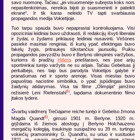
savo nuomonę. Tačiau: „jei visuomenėje subręsta koks nors
nepasitenkinimas, nereikia bijoti jo suasmeninti ir pateikti
ekrane“. Ir tik karas neleido TV tapti svarbiausia
propagandos medija Vokietijoje.
Tuo tarpu spauda buvo nepaprastai kontroliuojama. Visi
opoziciniai leidiniai buvo uždrausti, iš redakcijų išvyti liberalai
ir žydai, o žydams priklausę leidiniai nusavinti. Viršūnes
pasiekė masiniai renginiai, iš kurių ypač efektingas buvo
fakelų žygis, pritraukęs tūkstančius jaunuolių. Puikiu
propagandos pavyzdžiu buvo ir Berlyno olimpinės varžybos,
kurioms iš pradžių
Hitleris
prieštaravo, nes jose arijų
sportininkai turėjo varžytis ne su arijais. Tačiau Gebelsas jį
perkalbėjo, nes taip bus parodyta Vokietijos galybė ir
pranašumas net ir sporto arenoje. Visas miestas buvo
papuoštas nacistine simbolika, o ypač įspūdingas buvo
žaidynių atidarymas. Visa tai filme „Olimpija“ įamžino
5)
režisierė Leni Riefenstahl
, tapdama dokumentinio filmo
įtakos lydere.
S
varbų vaidmenį Trečiajame reiche turėjo ir Gebelso žmona
6)
Magda Quandt
, gimusi 1901 m. Berlyne. 1920 m.
grįždama iš žiemos atostogų į Berlyno Holchauzeno
mergaičių kolegiją, traukinyje susipažino su 39 m. turtingu
vokiečių pramonininky G. Quandt‘u, su uriuo ir susituokė
1921 m. sausio pradžioje. Lapkritį jiems gimė sūnus