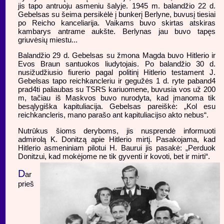
jis tapo antruoju asmeniu šalyje. 1945 m. balandžio 22 d.
Gebelsas su šeima persikėlė į bunkerį Berlyne, buvusį tiesiai
po Reicho kanceliarija. Vaikams buvo skirtas atskiras
kambarys antrame aukšte. Berlynas jau buvo tapęs
griuvėsių miestu...
Balandžio 29 d. Gebelsas su žmona Magda buvo Hitlerio ir
Evos Braun santuokos liudytojais. Po balandžio 30 d.
nusižudžiusio fiurerio pagal politinį Hitlerio testament J.
Gebelsas tapo reichkancleriu ir gegužės 1 d. ryte paband4
prad4ti paliaubas su TSRS kariuomene, buvusia vos už 200
m, tačiau iš Maskvos buvo nurodyta, kad įmanoma tik
besąlygiška kapituliacija. Gebelsas pareiškė: „Kol esu
reichkancleris, mano parašo ant kapituliacijso akto nebus“.
Nutrūkus šioms deryboms, jis nusprendė informuoti
admirolą K. Donitzą apie Hitlerio mirtį. Pasakojama, kad
Hitlerio asmeniniam pilotui H. Baurui jis pasakė: „Perduok
Donitzui, kad mokėjome ne tik gyventi ir kovoti, bet ir mirti“.
D
ar
prieš