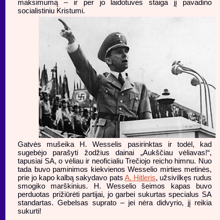
maksimumą – ir per jo laidotuves staiga jį pavadino
socialistiniu Kristumi.
Gatvės mušeika H. Wesselis pasirinktas ir todėl, kad
sugebėjo parašyti žodžius dainai „Aukščiau vėliavas!“,
tapusiai SA, o vėliau ir neoficialiu Trečiojo reicho himnu. Nuo
tada buvo paminimos kiekvienos Wesselio mirties metinės,
prie jo kapo kalbą sakydavo pats
A. Hitleris
, užsivilkęs rudus
smogiko marškinius. H. Wesselio šeimos kapas buvo
perduotas prižiūrėti partijai, jo garbei sukurtas specialus SA
standartas. Gebelsas suprato – jei nėra didvyrio, jį reikia
sukurti!