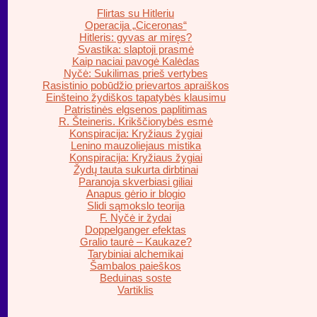
Flirtas su Hitleriu
Operacija „Ciceronas“
Hitleris: gyvas ar miręs?
Svastika: slaptoji prasmė
Kaip naciai pavogė Kalėdas
Nyčė: Sukilimas prieš vertybes
Rasistinio pobūdžio prievartos apraiškos
Einšteino žydiškos tapatybės klausimu
Patristinės elgsenos paplitimas
R. Šteineris. Krikščionybės esmė
Konspiracija: Kryžiaus žygiai
Lenino mauzoliejaus mistika
Konspiracija: Kryžiaus žygiai
Žydų tauta sukurta dirbtinai
Paranoja skverbiasi giliai
Anapus gėrio ir blogio
Slidi sąmokslo teorija
F. Nyčė ir žydai
Doppelganger efektas
Gralio taurė – Kaukaze?
Tarybiniai alchemikai
Šambalos paieškos
Beduinas soste
Vartiklis