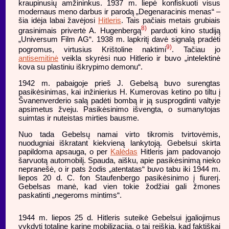
kraupinusių amžininkus. 1937 m. liepė konfiskuoti visus
modernaus meno darbus ir parodą „Degenaracinis menas“ –
šia idėja labai žavėjosi
Hitleris
. Tais pačiais metais grubiais
8)
grasinimais privertė A. Hugenbergą
parduoti kino studiją
„Universum Film AG“. 1938 m. lapkritį davė signalą pradėti
9)
pogromus, virtusius Krištoline naktimi
. Tačiau jo
antisemitinė
veikla skyrėsi nuo Hitlerio ir buvo „intelektinė
kova su plastiniu iškrypimo demonu“.
1942 m. pabaigoje prieš J. Gebelsą buvo surengtas
pasikėsinimas, kai inžinierius H. Kumerovas ketino po tiltu į
Švanenverderio salą padėti bombą ir ją susprogdinti valtyje
apsimetus žveju. Pasikėsinimo išvengta, o sumanytojas
suimtas ir nuteistas mirties bausme.
Nuo tada Gebelsų namai virto tikromis tvirtovėmis,
nuodugniai iškratant kiekvieną lankytoją. Gebelsui skirta
papildoma apsauga, o per
Kalėdas
Hitleris jam padovanojo
šarvuotą automobilį. Spauda, aišku, apie pasikėsinimą nieko
nepranešė, o ir pats žodis „atentatas“ buvo tabu iki 1944 m.
liepos 20 d. C. fon Staufenbergo pasikėsinimo į fiurerį.
Gebelsas manė, kad vien tokie žodžiai gali žmones
paskatinti „negeroms mintims“.
1944 m. liepos 25 d. Hitleris suteikė Gebelsui įgaliojimus
vykdyti totalinę karinę mobilizacija, o tai reiškia, kad faktiškai