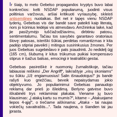
I
r šiaip, to meto Gebelso propagandos kryptys buvo labai
konkrečios: kelti NSDAP populiarumą, juodinti visus
politinius varžovus, aršiai kritikuoti vyriausybę, skleisti
antisemitines
nuotaikas. Bet net ir tapęs vienu NSDAP
lyderių, Gebelsas vis dar bandė save pateikti kaip literatą,
nors jo kūrinius leidėjai vis atmesdavo. Amžininkai laikė, kad
jie pasižymėjo tuščiažodžiavimu, dirbtiniu patosu,
sentimentalumu. Tačiau tos savybės garantavo oratoriaus
šlovę: patosas, isteriški šūkiai, perdėtas romantizmas ir kita
padėjo stipriai paveikti į mitingus susirinkusius žmones. Per
juos Gebelsas sugebėdavo ir pats įsiaudrinti. Jo nedidelį ūgį
(165 cm), šlubumą ir kitus trūkumus puikiai kompensavo
stiprus ir šaižus balsas, emocingi ir teatrališki gestai.
Gebelsas pasireiškė ir nuomonių žurnalistikoje, tačiau
labiausiai reiškėsi „Der Angriff“, laikraštyje „visų skoniams“
su šūkiu „Už engiamuosius! Šalin išnaudotojus!“ jis bandė
rašyti kuo griežčiau, beveik nepaisydamas jokio
objektyvumo. Jo populiarinimui Gebelsas panaudojo
reklamą dar prieš jo išleidimą. Berlyno gatvėse buvo
iškabinėti trys reklaminiai plakatai. Viename jų buvo
klausimas: „Į ataką kartu su mumis?“, kitame – „Atakuojame
liepos 4-ąją!“, o trečiame aiškinama: „
Ataka
- tai naujas
vokiečių savaitraštis...“. Tada naujiena, o šiandien tai jau
įprasta.