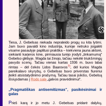
Tiesa, J. Gebelsas niekada nepraleido progų su kita lytimi.
Jam buvo pavaldi kino industrija, kurioje netruko įsigalėti
visame pasaulyje paplitusi praktika – kiekviena jauna aktorė,
siekianti karjeros kine, pirmiausia turėjo įrodyti „tinkamumą“
Gebelso glėbyje. Magda tai žinojo, tačiau nekėlė triukšmingų
pavydo scenų. Tačiau vienas kartas 1936 m. buvo labai
7)
rimtas – dėl čekės Lidos Baarovos
, dėl kurios Magda
pareikalavo skyrybų, o Gebelsas buvo priverstas fiureriui
įteikti atsistatydinimo prašymą. Tačiau tasai įsikišo, Gebelsą
išsiųsdamas į
Rodo salą
„galvos pravėdinimui“.
„Pragmatiškas antisemitizmas“, pasikėsinimai ir
galas
P
rieš karą ir jo metu J. Gebelsas pridarė dalykų,