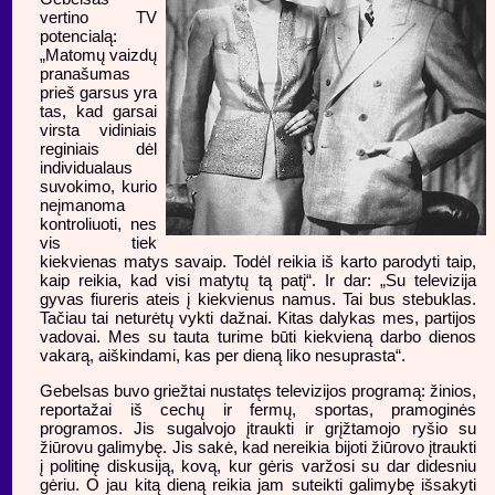
vertino TV
potencialą:
„Matomų vaizdų
pranašumas
prieš garsus yra
tas, kad garsai
virsta vidiniais
reginiais dėl
individualaus
suvokimo, kurio
neįmanoma
kontroliuoti, nes
vis tiek
kiekvienas matys savaip. Todėl reikia iš karto parodyti taip,
kaip reikia, kad visi matytų tą patį“. Ir dar: „Su televizija
gyvas fiureris ateis į kiekvienus namus. Tai bus stebuklas.
Tačiau tai neturėtų vykti dažnai. Kitas dalykas mes, partijos
vadovai. Mes su tauta turime būti kiekvieną darbo dienos
vakarą, aiškindami, kas per dieną liko nesuprasta“.
Gebelsas buvo griežtai nustatęs televizijos programą: žinios,
reportažai iš cechų ir fermų, sportas, pramoginės
programos. Jis sugalvojo įtraukti ir grįžtamojo ryšio su
žiūrovu galimybę. Jis sakė, kad nereikia bijoti žiūrovo įtraukti
į politinę diskusiją, kovą, kur gėris varžosi su dar didesniu
gėriu. O jau kitą dieną reikia jam suteikti galimybę išsakyti