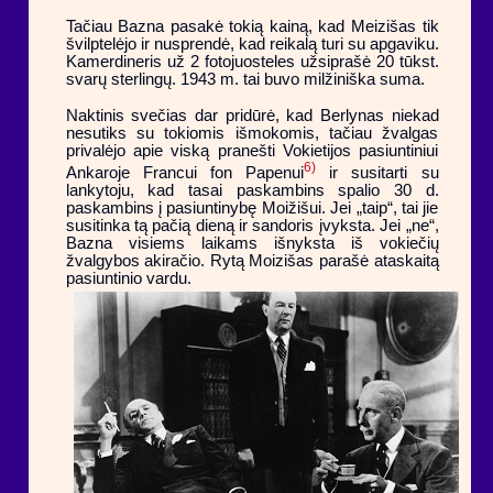
Tačiau Bazna pasakė tokią kainą, kad Meizišas tik
švilptelėjo ir nusprendė, kad reikalą turi su apgaviku.
Kamerdineris už 2 fotojuosteles užsiprašė 20 tūkst.
svarų sterlingų. 1943 m. tai buvo milžiniška suma.
Naktinis svečias dar pridūrė, kad Berlynas niekad
nesutiks su tokiomis išmokomis, tačiau žvalgas
privalėjo apie viską pranešti Vokietijos pasiuntiniui
6)
Ankaroje Francui fon Papenui
ir susitarti su
lankytoju, kad tasai paskambins spalio 30 d.
paskambins į pasiuntinybę Moižišui. Jei „taip“, tai jie
susitinka tą pačią dieną ir sandoris įvyksta. Jei „ne“,
Bazna visiems laikams išnyksta iš vokiečių
žvalgybos akiračio. Rytą Moizišas parašė ataskaitą
pasiuntinio vardu.