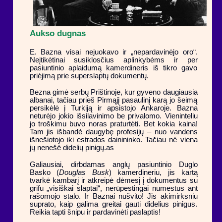
Aukso dugnas
E. Bazna visai nejuokavo ir „nepardavinėjo oro“.
Neįtikėtinai susiklosčius aplinkybėms ir per
pasiuntinio aplaidumą kamerdineris iš tikro gavo
priėjimą prie superslaptų dokumentų.
Bezna gimė serbų Prištinoje, kur gyveno daugiausia
albanai, tačiau prieš Pirmąjį pasaulinį karą jo šeimą
persikėlė į Turkiją ir apsistojo Ankaroje. Bazna
neturėjo jokio išsilavinimo be privalomo. Vieninteliu
jo troškimu buvo noras praturtėti. Bet kokia kaina!
Tam jis išbandė daugybę profesijų – nuo vandens
išnešiotojo iki estrados dainininko. Tačiau nė viena
jų nenešė didelių pinigų.as
Galiausiai, dirbdamas anglų pasiuntinio Duglo
Basko (
Douglas Busk
) kamerdineriu, jis kartą
tvarkė kambarį ir atkreipė dėmesį į dokumentus su
grifu „visiškai slaptai“, nerūpestingai numestus ant
rašomojo stalo. Ir Baznai nušvito! Jis akimirksniu
suprato, kaip galima greitai gauti didelius pinigus.
Reikia tapti šnipu ir pardavinėti paslaptis!