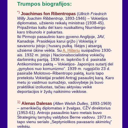
Trumpos biografijos:
*)
Joachimas fon Ribentropas
(
Ullrich Friedrich
Willy Joachim Ribbentrop
, 1893-1946) – Vokietijos
diplomatas, užsienio reikalų ministras (1938-45).
Pripažintas kaltu dėl karo nusikaltimų Niurnbergo
karo tribunolo ir pakartas.
Iki Pirmojo pasaulinio karo gyveno Anglijoje, JAV,
Kanadoje. Prasidėjus karui grįžo į Vokietiją ir
savanoriu įstojo į husarų pulką. Išėjęs į atsargą
užsiėmė ūkine veikla. Su
A. Hitleriu
susipažino 1930-
ais. 1932 m. įstojo į Nacionalsocialistinę vokiečių
darbininkų partiją. 1936 m. lapkričio 5 d. pasirašė
Antikomintero paktą – Vokietijos- Japonijos sutartį dėl
„gynybos nuo komunizmo“. 1939 m. rugpjūčio 23 d.
pasirašė Molotovo–Ribentropo paktą, kuris tapo
pretekstu Vokietijai pradėti Antrąjį pasaulinį karą. Karo
metu jo vaidmuo sumažėjo, vadovybėje jis buvo
praktiškai izoliuotas, tačiau aktyviau veikė
deportacijos ir žydų naikinimo veiklose.
1)
Alenas Dalesas
(
Allen Welsh Dulles
, 1893-1969)
– amerikiečių diplomatas ir žvalgas, CŽV direktorius
(1953-61). Antrojo pasaulinio karo metais buvo
Strateginių tarnybų valdybos Berne vadovu. 1973 m.
tapo vienu serialo „Septyniolikos pavasario akimirkų“
veikėjų.