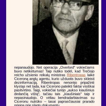
nepanaudojo. Net operacija „Overlord“ vokiečiams
buvo netikėtumas! Taip nutiko todėl, kad Trečiojo
reicho užsienio reikalų ministras
Ribentropas
laikė
Ciceroną anglų agentu, kurio užduotis buvo skleisti
dezinformaciją. Ribentropas nenorėjo pripažinti
klystąs net tada, kai Cicerono pateikti faktai visiškai
pasitvirtino. Taigi, vokiečiai turėjo „aukso kiaušinius
dedančią vištą“, tačiau tais „kiaušiniais“ taip ir
nepasinaudojo. O vėliau bendradarbiavimas su
Ciceronu nutrūko – tasai paprasčiausiai prarado
prieigą prie slaptų dokumentų.