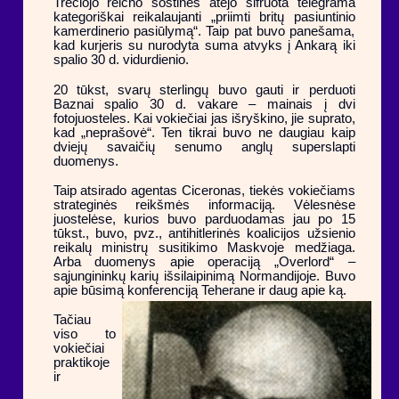
Trečiojo reicho sostinės atėjo šifruota telegrama
kategoriškai reikalaujanti „priimti britų pasiuntinio
kamerdinerio pasiūlymą“. Taip pat buvo panešama,
kad kurjeris su nurodyta suma atvyks į Ankarą iki
spalio 30 d. vidurdienio.
20 tūkst, svarų sterlingų buvo gauti ir perduoti
Baznai spalio 30 d. vakare – mainais į dvi
fotojuosteles. Kai vokiečiai jas išryškino, jie suprato,
kad „neprašovė“. Ten tikrai buvo ne daugiau kaip
dviejų savaičių senumo anglų superslapti
duomenys.
Taip atsirado agentas Ciceronas, tiekės vokiečiams
strateginės reikšmės informaciją. Vėlesnėse
juostelėse, kurios buvo parduodamas jau po 15
tūkst., buvo, pvz., antihitlerinės koalicijos užsienio
reikalų ministrų susitikimo Maskvoje medžiaga.
Arba duomenys apie operaciją „Overlord“ –
sąjungininkų karių išsilaipinimą Normandijoje. Buvo
apie būsimą konferenciją Teherane ir daug apie ką.
Tačiau
viso to
vokiečiai
praktikoje
ir