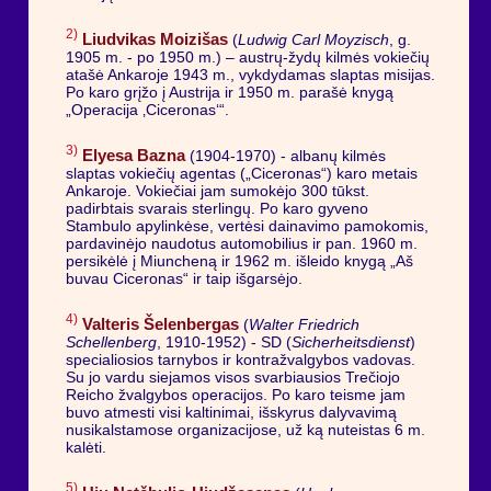
2)
Liudvikas Moizišas
(
Ludwig Carl Moyzisch
, g.
1905 m. - po 1950 m.) – austrų-žydų kilmės vokiečių
atašė Ankaroje 1943 m., vykdydamas slaptas misijas.
Po karo grįžo į Austrija ir 1950 m. parašė knygą
„Operacija ‚Ciceronas‘“.
3)
Elyesa Bazna
(1904-1970) - albanų kilmės
slaptas vokiečių agentas („Ciceronas“) karo metais
Ankaroje. Vokiečiai jam sumokėjo 300 tūkst.
padirbtais svarais sterlingų. Po karo gyveno
Stambulo apylinkėse, vertėsi dainavimo pamokomis,
pardavinėjo naudotus automobilius ir pan. 1960 m.
persikėlė į Miuncheną ir 1962 m. išleido knygą „Aš
buvau Ciceronas“ ir taip išgarsėjo.
4)
Valteris Šelenbergas
(
Walter Friedrich
Schellenberg
, 1910-1952) - SD (
Sicherheitsdienst
)
specialiosios tarnybos ir kontražvalgybos vadovas.
Su jo vardu siejamos visos svarbiausios Trečiojo
Reicho žvalgybos operacijos. Po karo teisme jam
buvo atmesti visi kaltinimai, išskyrus dalyvavimą
nusikalstamose organizacijose, už ką nuteistas 6 m.
kalėti.
5)