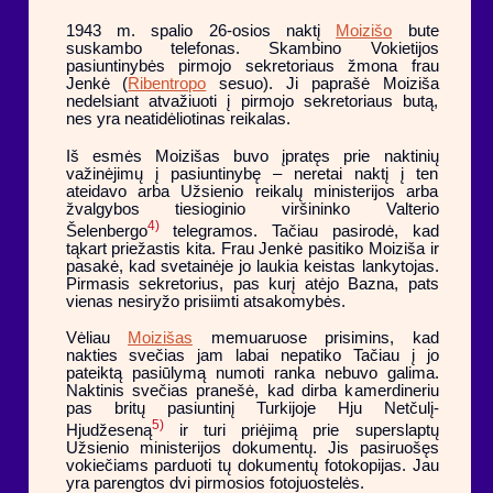
1943 m. spalio 26-osios naktį
Moizišo
bute
suskambo telefonas. Skambino Vokietijos
pasiuntinybės pirmojo sekretoriaus žmona frau
Jenkė (
Ribentropo
sesuo). Ji paprašė Moiziša
nedelsiant atvažiuoti į pirmojo sekretoriaus butą,
nes yra neatidėliotinas reikalas.
Iš esmės Moizišas buvo įpratęs prie naktinių
važinėjimų į pasiuntinybę – neretai naktį į ten
ateidavo arba Užsienio reikalų ministerijos arba
žvalgybos tiesioginio viršininko Valterio
4)
Šelenbergo
telegramos. Tačiau pasirodė, kad
tąkart priežastis kita. Frau Jenkė pasitiko Moiziša ir
pasakė, kad svetainėje jo laukia keistas lankytojas.
Pirmasis sekretorius, pas kurį atėjo Bazna, pats
vienas nesiryžo prisiimti atsakomybės.
Vėliau
Moizišas
memuaruose prisimins, kad
nakties svečias jam labai nepatiko Tačiau į jo
pateiktą pasiūlymą numoti ranka nebuvo galima.
Naktinis svečias pranešė, kad dirba kamerdineriu
pas britų pasiuntinį Turkijoje Hju Netčulį-
5)
Hjudžeseną
ir turi priėjimą prie superslaptų
Užsienio ministerijos dokumentų. Jis pasiruošęs
vokiečiams parduoti tų dokumentų fotokopijas. Jau
yra parengtos dvi pirmosios fotojuostelės.