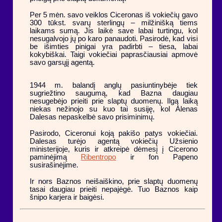
Per 5 mėn. savo veiklos Ciceronas iš vokiečių gavo
300 tūkst. svarų sterlingų – milžinišką tiems
laikams sumą. Jis laikė save labai turtingu, kol
nesugalvojo jų po karo panaudoti. Pasirodė, kad visi
be išimties pinigai yra padirbti – tiesa, labai
kokybiškai. Taigi vokiečiai paprasčiausiai apmovė
savo garsųjį agentą.
1944 m. balandį anglų pasiuntinybėje tiek
sugriežtino saugumą, kad Bazna daugiau
nesugebėjo prieiti prie slaptų duomenų. Ilgą laiką
niekas nežinojo su kuo tai susiję, kol Alenas
Dalesas nepaskelbė savo prisiminimų.
Pasirodo, Ciceronui koją pakišo patys vokiečiai.
Dalesas turėjo agentą vokiečių Užsienio
ministerijoje, kuris ir atkreipė dėmesį į Cicerono
paminėjimą
Ribentropo
ir fon Papeno
susirašinėjime.
Ir nors Baznos neišaiškino, prie slaptų duomenų
tasai daugiau prieiti nepajėgė. Tuo Baznos kaip
šnipo karjera ir baigėsi.