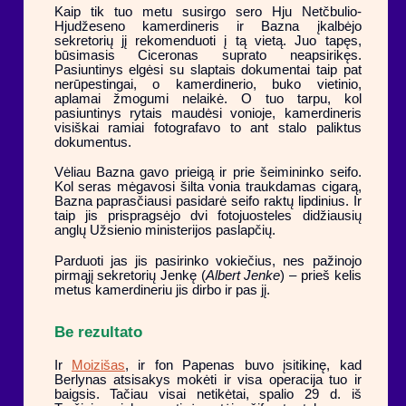
Kaip tik tuo metu susirgo sero Hju Netčbulio-
Hjudžeseno kamerdineris ir Bazna įkalbėjo
sekretorių jį rekomenduoti į tą vietą. Juo tapęs,
būsimasis Ciceronas suprato neapsirikęs.
Pasiuntinys elgėsi su slaptais dokumentai taip pat
nerūpestingai, o kamerdinerio, buko vietinio,
aplamai žmogumi nelaikė. O tuo tarpu, kol
pasiuntinys rytais maudėsi vonioje, kamerdineris
visiškai ramiai fotografavo to ant stalo paliktus
dokumentus.
Vėliau Bazna gavo prieigą ir prie šeimininko seifo.
Kol seras mėgavosi šilta vonia traukdamas cigarą,
Bazna paprasčiausi pasidarė seifo raktų lipdinius. Ir
taip jis prispragsėjo dvi fotojuosteles didžiausių
anglų Užsienio ministerijos paslapčių.
Parduoti jas jis pasirinko vokiečius, nes pažinojo
pirmąjį sekretorių Jenkę (
Albert Jenke
) – prieš kelis
metus kamerdineriu jis dirbo ir pas jį.
Be rezultato
Ir
Moizišas
, ir fon Papenas buvo įsitikinę, kad
Berlynas atsisakys mokėti ir visa operacija tuo ir
baigsis. Tačiau visai netikėtai, spalio 29 d. iš