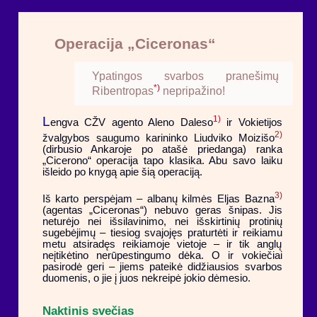
Operacija „Ciceronas“
Ypatingos svarbos pranešimų
*)
Ribentropas
nepripažino!
L
1)
engva CŽV agento Aleno Daleso
ir Vokietijos
2)
žvalgybos saugumo karininko Liudviko Moizišo
(dirbusio Ankaroje po atašė priedanga) ranka
„Cicerono“ operacija tapo klasika. Abu savo laiku
išleido po knygą apie šią operaciją.
3)
Iš karto perspėjam – albanų kilmės Eljas Bazna
(agentas „Ciceronas“) nebuvo geras šnipas. Jis
neturėjo nei išsilavinimo, nei išskirtinių protinių
sugebėjimų – tiesiog svajojęs praturtėti ir reikiamu
metu atsiradęs reikiamoje vietoje – ir tik anglų
neįtikėtino nerūpestingumo dėka. O ir vokiečiai
pasirodė geri – jiems pateikė didžiausios svarbos
duomenis, o jie į juos nekreipė jokio dėmesio.
Naktinis svečias