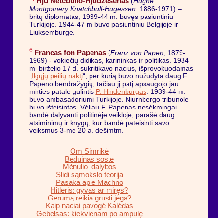
Hju Netčbulio-Hjudžesenas
(
Hughe
Montgomery Knatchbull-Hugessen
. 1886-1971) –
britų diplomatas, 1939-44 m. buvęs pasiuntiniu
Turkijoje. 1944-47 m buvo pasiuntiniu Belgijoje ir
Liuksemburge.
6
Francas fon Papenas
(
Franz von Papen
, 1879-
1969) - vokiečių didikas, karininkas ir politikas. 1934
m. birželio 17 d. sukritikavo nacius, išprovokuodamas
„
Ilgųjų peilių naktį
“, per kurią buvo nužudyta daug F.
Papeno bendražygių, tačiau jį patį apsaugojo jau
mirties patale gulintis
P. Hindenburgas
. 1939-44 m.
buvo ambasadoriumi Turkijoje. Niurnbergo tribunole
buvo išteisintas. Vėliau F. Papenas nesėkmingai
bandė dalyvauti politinėje veikloje, parašė daug
atsiminimų ir knygų, kur bandė pateisinti savo
veiksmus 3-me 20 a. dešimtm.
Om Simrikė
Beduinas soste
Mėnulio dalybos
Slidi sąmokslo teorija
Pasaka apie Machno
Hitleris: gyvas ar miręs?
Gerumą reikia grūsti jėga?
Kaip naciai pavogė Kalėdas
Gebelsas: kiekvienam po ampulę