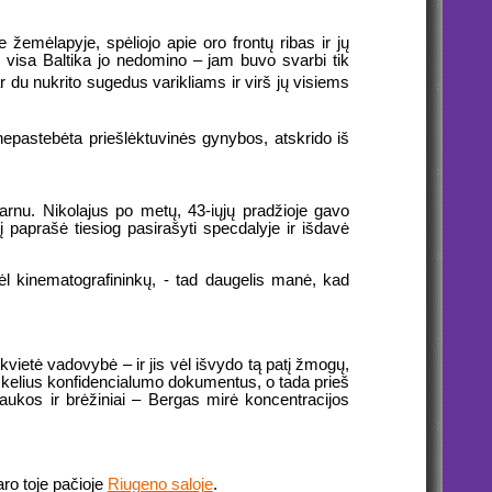
 žemėlapyje, spėliojo apie oro frontų ribas ir jų
, visa Baltika jo nedomino – jam buvo svarbi tik
ar du nukrito sugedus varikliams ir virš jų visiems
 nepastebėta priešlėktuvinės gynybos, atskrido iš
sparnu. Nikolajus po metų, 43-iųjų pradžioje gavo
 paprašė tiesiog pasirašyti specdalyje ir išdavė
dėl kinematografininkų, - tad daugelis manė, kad
sikvietė vadovybė – ir jis vėl išvydo tą patį žmogų,
i kelius konfidencialumo dokumentus, o tada prieš
aukos ir brėžiniai – Bergas mirė koncentracijos
ro toje pačioje
Riugeno saloje
.