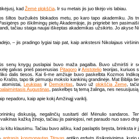
tikėjusį, kad
Žemė plokščia
. Ir su metais jis juo tikėjo vis labiau.
vos šiltos buržuikės blokados metu, po karo tapo akademiku. Jis tr
Pasigėręs po iškilmingų pietų Akademijoje, jis prigriebė ten pasimaiš
landi, tačiau staiga naujai iškeptas akademikas užsikirto. Jo akyse N
o, – jis pradingo lygiai taip pat, kaip ankstesni Nikolajaus viršinink
pūs senų knygų puslapiai buvo maža pagalba. Buvo užmiršti ir seno
akėlę galvas prieš pasenusias
Pitagoro
ir
Aristotelio
teorijas, kuriuos 
išliko dalis tiesos. Kai 6-me amžiuje buvo paskelbta Kozmos Indikoplo
lio Krašto, tapo tik pirmuoju mokslo kankinių grandinėje. Mat Biblija t
i atomistai,
Leukipas
ir
Demokritas
, buvo už
plokščią Žemę
, tač
palaimintasis Augustinas
, paskelbęs tą temą žalinga, nes nesusijusią 
p nepadoru, kaip apie kokį Amžinąjį variklį.
rininkų diskusiją, negalinčių susitarti dėl Mėnulio sandaros. Ten
vaikinas kažką žinojo, tačiau jis painiojosi, net paraudo nuo savo drą
 kitu klausimu. Tačiau buvo aišku, kad paslaptis bręsta, brinksta ir ji i
 –
antrasis kosmonautas Titovas
aptiko erdvės išsikreivinimą, kurio 