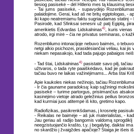
tiesiog pasisekė – dėl Hitlerio mes tą klausimą tie
- Tai jums pasisekė, - supavydėjo Rozenbliumas, 
palaidojime. Gerai, kad aš ne britų egiptologas,
iki kapo neatremiamu faktu sugriaudamas statinį – ka
Pasirodė, kad Sfinksai senesni už patį Egiptą, pi
4)
amerikietis Edvardas Lidskalninas
, kuris vienas
atrodo, irgi mirė – čia ne privatus seminaras, o k
Rozenbliumo intonacijoje nebuvo baimės, o tebuvo 
netgi alkio psichozei, prasidėsiančiai vėliau, kai j
niekam nepasakojo, kad tada pajugo pabaigos ne
4)
- Tad štai, Lidskalninas
pasistatė savo pilį, tačiau
užtvaros, o tada ryte paaiškėdavo, kad jie pakraut
tačiau buvo ne laikas važinėjimams... Arba štai Kriš
Apie kaukoles niekas nežinojo, tačiau Rozenbliumas 
- Ir čia gauname paradoksą: kaip sąžiningi mokslin
pasisekė – turime partorgus, prisiimančius atsako
kasinėjimo vietoje atrado geležinius peilius bronz
kad kurmiai juos atitempė iš kito, gretimo kapo.
Radiofizikas, pasikrenkšdamas, į krosnelę pasisuko
- Reikalas ne baimėje – aš juk materialistas, - kad
Jau geriau aš radijo bangomis valdomą sprogdiklį 
neegzistuojančio krašto, t.y. į begalybę, daiktai im
no skardžio į žvaigždes apačioje? Staiga jie išeis 