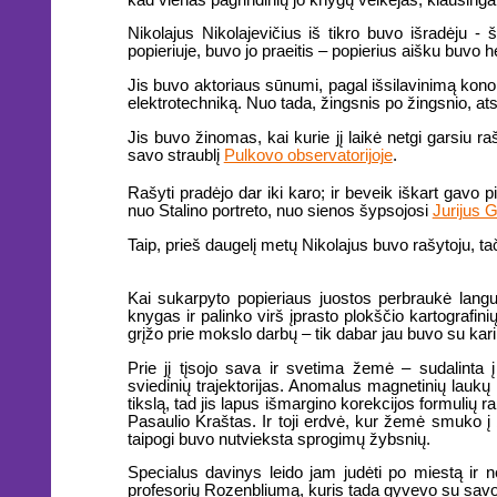
Nikolajus Nikolajevičius iš tikro buvo išradėju - 
popieriuje, buvo jo praeitis – popierius aišku buvo he
Jis buvo aktoriaus sūnumi, pagal išsilavinimą konoma
elektrotechniką. Nuo tada, žingsnis po žingsnio, atsi
Jis buvo žinomas, kai kurie jį laikė netgi garsiu raš
savo straublį
Pulkovo observatorijoje
.
Rašyti pradėjo dar iki karo; ir beveik iškart gavo 
nuo Stalino portreto, nuo sienos šypsojosi
Jurijus 
Taip, prieš daugelį metų Nikolajus buvo rašytoju, tač
Kai sukarpyto popieriaus juostos perbraukė lang
knygas ir palinko virš įprasto plokščio kartografin
grįžo prie mokslo darbų – tik dabar jau buvo su kar
Prie jį tįsojo sava ir svetima žemė – sudalinta į 
sviedinių trajektorijas. Anomalus magnetinių laukų
tikslą, tad jis lapus išmargino korekcijos formulių r
Pasaulio Kraštas. Ir toji erdvė, kur žemė smuko į
taipogi buvo nutvieksta sprogimų žybsnių.
Specialus davinys leido jam judėti po miestą ir n
profesorių Rozenbliumą, kuris tada gyvevo su savo 