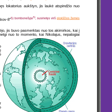
ęs lokatorius aukštyn, jis laukė atspindžio nuo
5)
5) bombonešyje
, susirietęs virš
plokščios žemės
akov-8”
ėjo, jis buvo pasmerktas nuo tos akimirkos, kai į
netgi nuo to momento, kai Nikolajus, nepatogiai
o
ę
o
s
i
r
o