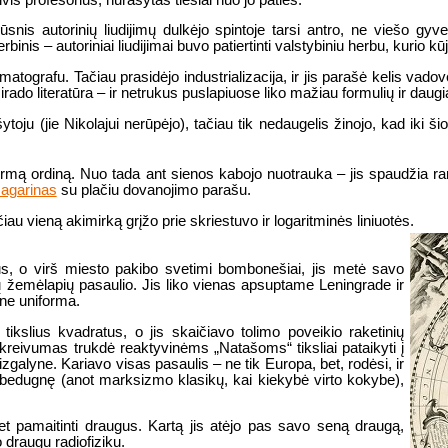
šūsnis autorinių liudijimų dulkėjo spintoje tarsi antro, ne viešo g
rbinis – autoriniai liudijimai buvo patiertinti valstybiniu herbu, kurio 
tografu. Tačiau prasidėjo industrializacija, ir jis parašė kelis vadov
rado literatūra – ir netrukus puslapiuose liko mažiau formulių ir daugi
ytoju (jie Nikolajui nerūpėjo), tačiau tik nedaugelis žinojo, kad iki ši
pirmą ordiną. Nuo tada ant sienos kabojo nuotrauka – jis spaudžia ra
Gagarinas
su plačiu dovanojimo parašu.
iau vieną akimirką grįžo prie skriestuvo ir logaritminės liniuotės.
us, o virš miesto pakibo svetimi bombonešiai, jis metė savo
ių žemėlapių pasaulio. Jis liko vienas apsuptame Leningrade ir
ine uniforma.
tikslius kvadratus, o jis skaičiavo tolimo poveikio raketinių
 kreivumas trukdė reaktyvinėms „Natašoms“ tiksliai pataikyti į
aizgalyne. Kariavo visas pasaulis – ne tik Europa, bet, rodėsi, ir
 bedugnę (anot marksizmo klasikų, kai kiekybė virto kokybe),
et pamaitinti draugus. Kartą jis atėjo pas savo seną draugą,
draugu radiofiziku.