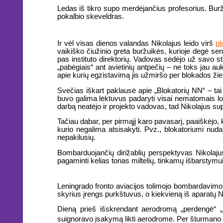
Ledas iš tikro supo merdėjančius profesorius. Buržui
pokalbio skeveldras.
Ir vėl visas dienos valandas Nikolajus leido virš
p
vaikiško čiužinio greta buržuikės, kurioje degė sen
pas instituto direktorių. Vadovas sėdėjo už savo s
„pabėgiais“ ant avietinių antpečių – ne toks jau au
apie kurių egzistavimą jis užmiršo per blokados ži
Svečias iškart paklausė apie „Blokatorių NN“ – tai 
buvo galima lėktuvus padaryti visai nematomais lokat
darbą neatėjo ir projekto vadovas, tad Nikolajus sup
Tačiau dabar, per pirmąjį karo pavasarį, paaiškėjo, 
kurio negalima atsisakyti. Pvz., blokatoriumi nudaž
nepakilusių.
Bombarduojančių dirižablių perspektyvas Nikolajus v
pagaminti kelias tonas miltelių, tinkamų išbarstymui
Leningrado fronto aviacijos tolimojo bombardavimo
skyrius įrengs purkštuvus, o kiekvieną iš aparatų N
Dieną prieš išskrendant aerodromą „perdengė“ „
suignoravo įsakymą likti aerodrome. Per šturmano kab