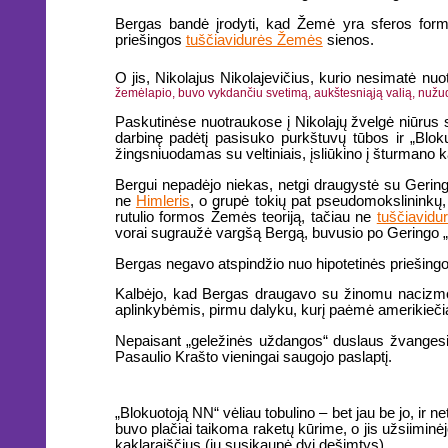
Bergas bandė įrodyti, kad Žemė yra sferos formos
priešingos
tuščiavidurės Žemės
sienos.
O jis, Nikolajus Nikolajevičius, kurio nesimatė nu
žemėlapio, buvo vykdančiu svetimą, aukštesniąją valią, nužu
Paskutinėse nuotraukose į Nikolajų žvelgė niūrus s
darbinę padėtį pasisuko purkštuvų tūbos ir „Blok
žingsniuodamas su veltiniais, įsliūkino į šturmano k
Bergui nepadėjo niekas, netgi draugystė su Geringu
ne
Himleris
, o grupė tokių pat pseudomokslininkų,
rutulio formos Žemės teoriją, tačiau ne
tuščiavidu
vorai sugraužė vargšą Bergą, buvusio po Geringo
Bergas negavo atspindžio nuo hipotetinės priešin
Kalbėjo, kad Bergas draugavo su žinomu nacizmo 
aplinkybėmis, pirmu dalyku, kurį paėmė amerikiečia
Nepaisant „geležinės uždangos“ duslaus žvangesio,
Pasaulio Krašto vieningai saugojo paslaptį.
„Blokuotoją NN“ vėliau tobulino – bet jau be jo, ir ne
buvo plačiai taikoma raketų kūrime, o jis užsiiminėj
kaklaraiščius (jų susikaupė dvi dešimtys).