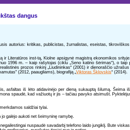
kštas dangus
is autorius: kritikas, publicistas, žurnalistas, eseistas, tikroviškos
ir Literatūros inst-tą, Kiolne apsigynė magistrą ekonomikos srityje.
1996 m. – kaip rašytojas (ciklu „Seno katino šėrimas“), o taip pat ir
realistinės prozos rinkinį „Liudininkas“ (2001) ir dienoraščio užrašus
mamutas” (2012, paaugliams), biografiją „
Viktoras Šklovskis
“ (2014).
s, asfaltas iš lėto atidavinėjo per dieną sukauptą šilumą. Šeima i
 Žmona spaudė, kad važiuotų ir jis – tačiau pavyko atsimušt. Pyktelėj
smerkdamos saldžiai tylai.
 jo galėjo aukoti net šeimyninę ramybę.
 negailestingai nuspaudė savadarbį telefono laido jungiklį. Bute viska
is profesorius, nurašytas tiesiai nuo jo paties.