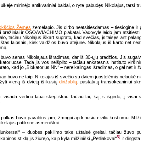
kėje mirinėjo antikvariniai baldai, o ryte pabudęs Nikolajus, tarsi tru
lokščios Žemės
žemėlapio. Jis dirbo neatsitiesdamas – tiesiogine ir
i brėžiniai ir OSOAVIACHIMO plakatai. Vadovylė leido jam atsitiesti t
talo, tačiau Nikolajus iškart suprato, kad svečias, įsitaisęs ant pa
kštas laipsnis, kiek valdžios buvo atėjūne. Nikolajus iš karto net ne
emą.
buvo senas Nikolajaus išradimas, dar iš 30-ųjų pradžios. Jis sugalvoj
oriuose. Tada jis vos neišplito – tačiau ankstesnis instituto viršinin
rato, kad jo „Blokatorius NN“ – nereikalingas išradimas, o gal net ir ž
kad buvo ne taip. Nikolajus iš svečio su dviem juostelėmis nelaukė nie
yti vieną iš dviejų išlikusių
dirižablių
, pastatytų transokeaniniui skr
isada vertino labai skeptiškai. Tačiau tai, ką jis išgirdo, jį visai 
.
 pulkas buvo pavaldus jam, žmogui apdribusiu civiliu kostiumu. Mil
ikolajus patikrino asmeniškai.
junkersai“ – duobes pakilimo take užtaisė greitai, tačiau žuvo
5)
inos stiklą jis žiūrėjo, kaip kyla milžiniški „Petliakovai“
ir dingsta