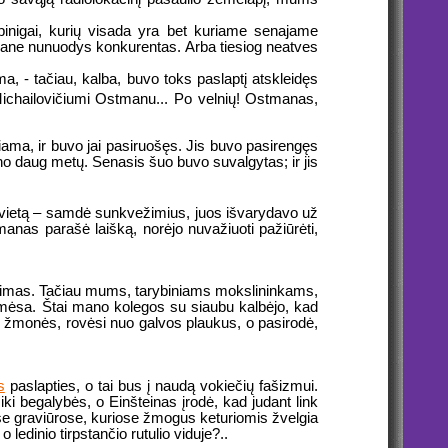
 pinigai, kurių visada yra bet kuriame senajame
mane nunuodys konkurentas. Arba tiesiog neatves
 - tačiau, kalba, buvo toks paslaptį atskleidęs
Michailovičiumi Ostmanu... Po velnių! Ostmanas,
ama, ir buvo jai pasiruošęs. Jis buvo pasirengęs
veno daug metų. Senasis šuo buvo suvalgytas; ir jis
itą vietą – samdė sunkvežimius, juos išvarydavo už
anas parašė laišką, norėjo nuvažiuoti pažiūrėti,
tradimas. Tačiau mums, tarybiniams mokslininkams,
 mėsa. Štai mano kolegos su siaubu kalbėjo, kad
mi žmonės, rovėsi nuo galvos plaukus, o pasirodė,
s
paslapties, o tai bus į naudą vokiečių fašizmui.
i begalybės, o Einšteinas įrodė, kad judant link
inėse graviūrose, kuriose žmogus keturiomis žvelgia
, o ledinio tirpstančio rutulio viduje?..