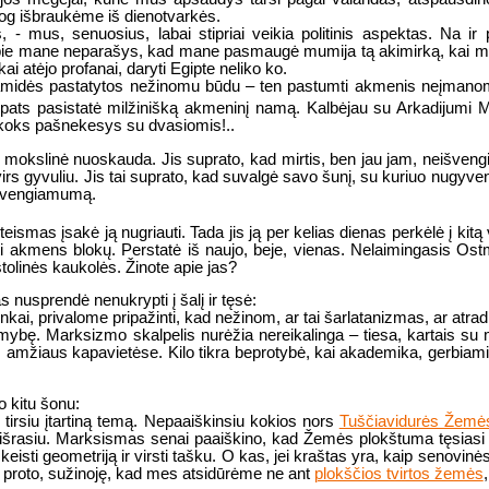
siog išbraukėme iš dienotvarkės.
- mus, senuosius, labai stipriai veikia politinis aspektas. Na ir
 - apie mane neparašys, kad mane pasmaugė mumija tą akimirką, kai 
i atėjo profanai, daryti Egipte neliko ko.
ramidės pastatytos nežinomu būdu – ten pastumti akmenis neįmanoma,
 pats pasistatė milžinišką akmeninį namą. Kalbėjau su Arkadijumi 
ažkoks pašnekesys su dvasiomis!..
mokslinė nuoskauda. Jis suprato, kad mirtis, ben jau jam, neišvengi
is virs gyvuliu. Jis tai suprato, kad suvalgė savo šunį, su kuriuo nugy
išvengiamumą.
 teismas įsakė ją nugriauti. Tada jis ją per kelias dienas perkėlė į k
i akmens blokų. Perstatė iš naujo, beje, vienas. Nelaimingasis Ostm
tolinės kaukolės. Žinote apie jas?
nusprendė nenukrypti į šalį ir tęsė:
inkai, privalome pripažinti, kad nežinom, ar tai šarlatanizmas, ar a
mybę. Marksizmo skalpelis nurėžia nereikalinga – tiesa, kartais su
os amžiaus kapavietėse. Kilo tikra beprotybė, kai akademika, gerbia
 kitu šonu:
 tirsiu įtartiną temą. Nepaaiškinsiu kokios nors
Tuščiavidurės Žemė
išrasiu. Marksismas senai paaiškino, kad Žemės plokštuma tęsiasi ik
a keisti geometriją ir virsti tašku. O kas, jei kraštas yra, kaip senov
iš proto, sužinoję, kad mes atsidūrėme ne ant
plokščios tvirtos žemės