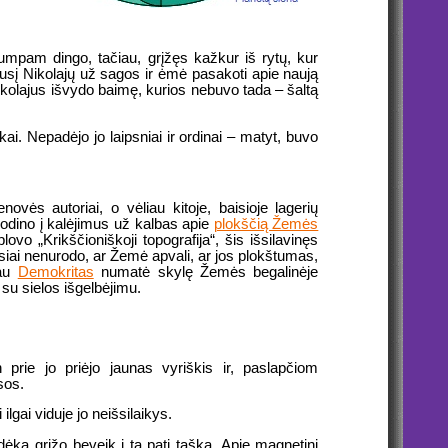
umpam dingo, tačiau, grįžęs kažkur iš rytų, kur
iusį Nikolajų už sagos ir ėmė pasakoti apie naują
ikolajus išvydo baimę, kurios nebuvo tada – šaltą
ai. Nepadėjo jo laipsniai ir ordinai – matyt, buvo
vės autoriai, o vėliau kitoje, baisioje lagerių
sodino į kalėjimus už kalbas apie
plokščią Žemės
vo „Krikščioniškoji topografija“, šis išsilavinęs
iesiai nenurodo, ar Žemė apvali, ar jos plokštumas,
iau
Demokritas
numatė skylę Žemės begalinėje
su sielos išgelbėjimu.
 prie jo priėjo jaunas vyriškis ir, paslapčiom
sos.
lgai viduje jo neišsilaikys.
dėka grįžo beveik į tą patį tašką. Apie magnetinį