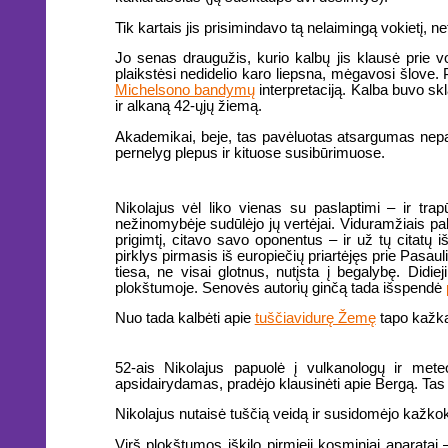
Tik kartais jis prisimindavo tą nelaimingą vokietį, ne
Jo senas draugužis, kurio kalbų jis klausė prie 
plaikstėsi nedidelio karo liepsna, mėgavosi šlove. 
Michelsono bandymų
interpretaciją. Kalba buvo sk
ir alkaną 42-ųjų žiemą.
Akademikai, beje, tas pavėluotas atsargumas nepadėj
pernelyg plepus ir kituose susibūrimuose.
Nikolajus vėl liko vienas su paslaptimi – ir tra
nežinomybėje sudūlėjo jų vertėjai. Viduramžiais p
prigimtį, citavo savo oponentus – ir už tų citatų 
pirklys pirmasis iš europiečių priartėjęs prie Pasau
tiesa, ne visai glotnus, nutįsta į begalybę. Didiej
plokštumoje. Senovės autorių ginčą tada išspendė
Nuo tada kalbėti apie
tuščiavidurę Žemę
tapo kažkai
52-ais Nikolajus papuolė į vulkanologų ir meteo
apsidairydamas, pradėjo klausinėti apie Bergą. Tas 
Nikolajus nutaisė tuščią veidą ir susidomėjo kažkokiu
Virš plokštumos iškilo pirmieji kosminiai aparatai