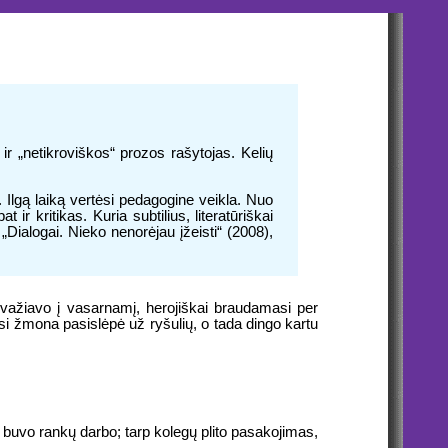
 ir „netikroviškos“ prozos rašytojas. Kelių
 Ilgą laiką vertėsi pedagogine veikla. Nuo
 kritikas. Kuria subtilius, literatūriškai
 „Dialogai. Nieko nenorėjau įžeisti“ (2008),
švažiavo į vasarnamį, herojiškai braudamasi per
usi žmona pasislėpė už ryšulių, o tada dingo kartu
s buvo rankų darbo; tarp kolegų plito pasakojimas,