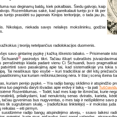
 šiluma nuo deginamų baldų, kiek pokalbiais. Šiedu galvojo, kaip
egalvojo. Rozembliumas sakė, kad pareikalauti turėjo jo ir tik per
urėjo prasidėti su japonais Kinijos teritorijoje, o tada jau jis,
is. Nikolajus, niekada savęs nelaikęs mokslininku, godžiai
s.
 kažkokius į teoriją netelpančius radiolokacijos duomenis.
ęs savo gintarinę pypkę į kažką iškeisto tabako. – Prisimenate istoriją
3)
n Šichuandi
pasirodys tikri. Tačiau iškart subraškės įsivaizdavima
s perrašinėtojo klaida padarė vienu Ci Šichuandi, buvo pragmatikais i
patvirtinti savo pasakojimą apie tai, kad sistematikoje yra tokia
ipą. Tai neaiškaus tipo esybė – kuri tradiciškai ar dėl kitų priežasč
aaiškinimų kai kuriam reiškiniui,tiesiog nėra. Ir štai į sceną išeina ša
ikas, kuriam perėjo pypkė. – Yra radijo bangų sklidimo ir atspindžio 
 ima tuo pagrindu daryti išvadas apie erdvę ir laiką – ta pati
Tuščiavidu
iėmė Rozenbliumas. – Todėl, kad mes kaip tie išminčiai, kurie negali 
i voratinklį, prilaikydami, kad nenukristų senas dviratis, karieta, kė
, tačiau gyvenimas bus nugyventas, o mes taip ir neišpildėme savo pa
 Mes tik sugrubinam skalę, - (radiofizikas linktelėjo) – ir mokslas ju
 reikalas – eiti pirmyn.
 susidūrėme radijo bangų atspindėjimo atveju, - ssavo laikėsi radio
eorijos mėgėjai, kurie mus apšaudys tarsi pagal valandas, atspausd