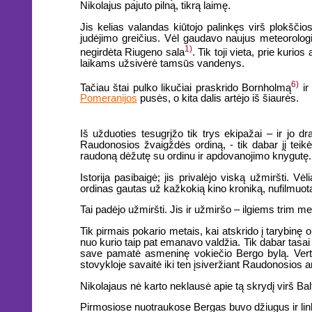
Nikolajus pajuto pilną, tikrą laimę.
Jis kelias valandas kiūtojo palinkęs virš plokščios
judėjimo greičius. Vėl gaudavo naujus meteorologi
1)
negirdėta Riugeno sala
. Tik toji vieta, prie kuri
laikams užsivėrė tamsūs vandenys.
6)
Tačiau štai pulko likučiai praskrido Bornholmą
ir
Pomeranijos
pusės, o kita dalis artėjo iš šiaurės.
Iš užduoties tesugrįžo tik trys ekipažai – ir jo d
Raudonosios žvaigždės ordiną, - tik dabar jį teikė
raudoną dėžutę su ordinu ir apdovanojimo knygutę.
Istorija pasibaigė; jis privalėjo viską užmiršti.
ordinas gautas už kažkokią kino kroniką, nufilmuo
Tai padėjo užmiršti. Jis ir užmiršo – ilgiems trim m
Tik pirmais pokario metais, kai atskrido į tarybinę o
nuo kurio taip pat emanavo valdžia. Tik dabar tasa
save pamatė asmeninę vokiečio Bergo bylą. Vertim
stovykloje savaitė iki ten įsiveržiant Raudonosios 
Nikolajaus nė karto neklausė apie tą skrydį virš Balti
Pirmosiose nuotraukose Bergas buvo džiugus ir link