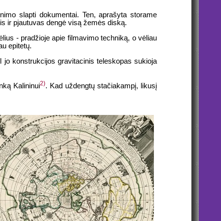
yvenimo slapti dokumentai. Ten, aprašyta storame
kūjis ir pjautuvas dengė visą žemės diską.
ėlius - pradžioje apie filmavimo techniką, o vėliau
au epitetų.
ol jo konstrukcijos gravitacinis teleskopas sukioja
2)
nką Kalininui
. Kad uždengtų stačiakampį, likusį