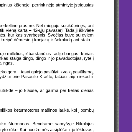
pinius kišenėje, perrinkinėjo atmintyje įstrigusias
 perkeltine prasme. Net miegojo susikūprinęs, ant
ik vieną kartą – 42-ųjų pavasarį. Tada jį iškvietė
langės, kur kas svarbesnis. Svečias buvo su dviem
atkreipė dėmesio į konjaką ir šokoladą ant stalo –
o miltelius, išbarstančius radijo bangas, kuriais
kas staiga dingo, dingo ir jo pavaduotojas, ryte į
alingas.
ko gera – tasai galėjo pasiūlyti kvailą pasiūlymą,
ydžiui prie Pasaulio Krašto, tačiau taip niekad ir
sutrikdė – jo klausė, ar galima per kelias dienas
žiniškos keturmotorės mašinos laukė, kol į bombų
 pulko šturmanas. Bendrame samyšyje Nikolajus
 ryto rūke. Kai nuo žemės atsiplėšė ir jo lėktuvas,