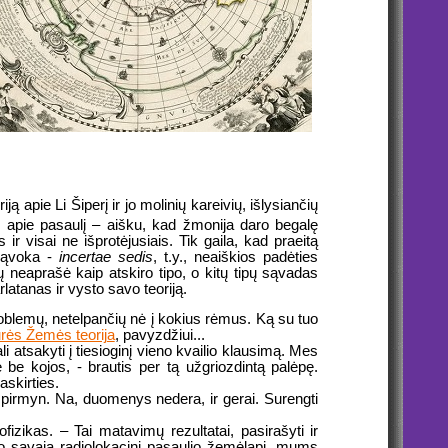
 apie Li Šiperį ir jo molinių kareivių, išlysiančių
i apie pasaulį – aišku, kad žmonija daro begalę
r visai ne išprotėjusiais. Tik gaila, kad praeitą
 sąvoka -
incertae sedis
, t.y., neaiškios padėties
ių neaprašė kaip atskiro tipo, o kitų tipų sąvadas
rlatanas ir vysto savo teoriją.
problemų, netelpančių nė į kokius rėmus. Ką su tuo
rės Žemės teorija
, pavyzdžiui...
atsakyti į tiesioginį vieno kvailio klausimą. Mes
dė be kojos, - brautis per tą užgriozdintą palėpę.
skirties.
da pirmyn. Na, duomenys nedera, ir gerai. Surengti
fizikas. – Tai matavimų rezultatai, pasirašyti ir
ino savąją radiolokacinį pasaulio žemėlapį, mums