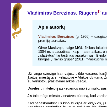
1)
Vladimiras Berezinas. Riugeno
au
Apie autorių
Vladimiras Berezinas
(g. 1966) – daugiapus
premijų laureatas.
Gimė Maskvoje, baigė MGU fizikos fakultetą 
1994 m. spausdinasi kaip matematikas, o nuo 
„išlaižytus“ fantastinius apsakymus. Išleido 
knygas „Travilio grupė“ (2011), “Paskutinis 
Už lango džeržgė tramvajus, plūdo vasaros karšti
įkaitusį miestą tarsi keliautojai – Afrikos dykumą.
su vairuotoju įvažiavimo arkos vėsoje.
Durelės trinktelėjo jį atskirdamos nuo šurmulio, pa
Jis taip mėgo miesto vienatvės būseną, kad vardan
Kad nepaskambintų iš kino studijos ar leidyklos, jis
kad vienas pagrindinių jo knygų veikėjas, kiaušingalv