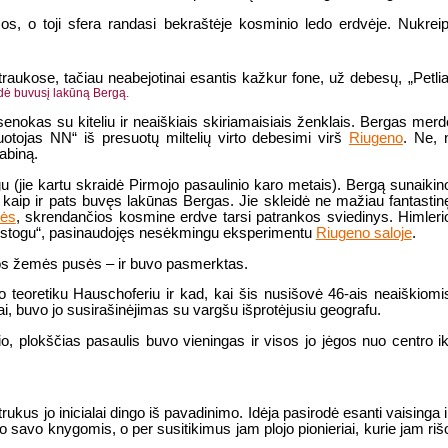
, o toji sfera randasi bekraštėje kosminio ledo erdvėje. Nukreip
otraukose, tačiau neabejotinai esantis kažkur fone, už debesų, „Petli
dė buvusį lakūną Bergą.
enokas su kiteliu ir neaiškiais skiriamaisiais ženklais. Bergas merd
uotojas NN“ iš presuotų miltelių virto debesimi virš
Riugeno
. Ne, 
abiną.
 (jie kartu skraidė Pirmojo pasaulinio karo metais). Bergą sunaikin
 kaip ir pats buvęs lakūnas Bergas. Jie skleidė ne mažiau fantastin
rės
, skrendančios kosmine erdve tarsi patrankos sviedinys. Himleri
 „stogu“, pasinaudojęs nesėkmingu eksperimentu
Riugeno saloje
.
gos žemės pusės – ir buvo pasmerktas.
teoretiku Hauschoferiu ir kad, kai šis nusišovė 46-ais neaiškiomi
i, buvo jo susirašinėjimas su vargšu išprotėjusiu geografu.
 plokščias pasaulis buvo vieningas ir visos jo jėgos nuo centro ik
trukus jo inicialai dingo iš pavadinimo. Idėja pasirodė esanti vaisinga i
o savo knygomis, o per susitikimus jam plojo pionieriai, kurie jam riš