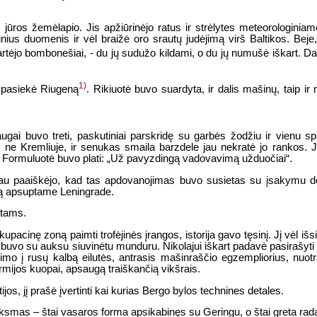
 jūros žemėlapio. Jis apžiūrinėjo ratus ir strėlytes meteorologiniame
nius duomenis ir vėl braižė oro srautų judėjimą virš Baltikos. Beje
os artėjo bombonešiai, - du jų sudužo kildami, o du jų numušė iškart. D
1)
 pasiekė Riugeną
. Rikiuotė buvo suardyta, ir dalis mašinų, taip ir
raugai buvo treti, paskutiniai parskridę su garbės žodžiu ir vienu 
 ne Kremliuje, ir senukas smaila barzdele jau nekratė jo rankos. Jį
 Formuluotė buvo plati: „Už pavyzdingą vadovavimą užduočiai“.
 Vėliau paaiškėjo, kad tas apdovanojimas buvo susietas su įsakymu 
tą apsuptame Leningrade.
etams.
kupacinę zoną paimti trofėjinės įrangos, istorija gavo tęsinį. Jį vėl iš
i buvo su auksu siuvinėtu munduru. Nikolajui iškart padavė pasirašyt
o į rusų kalbą eilutės, antrasis mašinraščio egzempliorius, nuotr
armijos kuopai, apsaugą traiškančią vikšrais.
jos, jį prašė įvertinti kai kurias Bergo bylos technines detales.
smas – štai vasaros forma apsikabinęs su Geringu, o štai greta rada