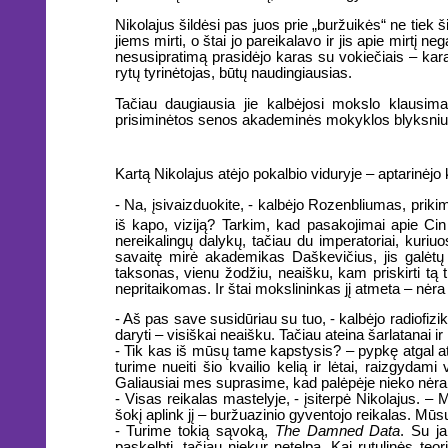
Nikolajus šildėsi pas juos prie „buržuikės“ ne tiek
jiems mirti, o štai jo pareikalavo ir jis apie mirtį n
nesusipratimą prasidėjo karas su vokiečiais – karas t
rytų tyrinėtojas, būtų naudingiausias.
Tačiau daugiausia jie kalbėjosi mokslo klausima
prisiminėtos senos akademinės mokyklos blyksniu
Kartą Nikolajus atėjo pokalbio viduryje – aptarinėjo
- Na, įsivaizduokite, - kalbėjo Rozenbliumas, prikimš
iš kapo, viziją? Tarkim, kad pasakojimai apie Ci
nereikalingų dalykų, tačiau du imperatoriai, kuriuo
savaitę mirė akademikas Daškevičius, jis galėtų 
taksonas, vienu žodžiu, neaišku, kam priskirti tą t
nepritaikomas. Ir štai mokslininkas jį atmeta – nėra p
- Aš pas save susidūriau su tuo, - kalbėjo radiofiz
daryti – visiškai neaišku. Tačiau ateina šarlatanai ir
- Tik kas iš mūsų tame kapstysis? – pypkę atgal ats
turime nueiti šio kvailio kelią ir lėtai, raizgydam
Galiausiai mes suprasime, kad palėpėje nieko nėra
- Visas reikalas mastelyje, - įsiterpė Nikolajus. –
šokį aplink jį – buržuazinio gyventojo reikalas. Mūsų
- Turime tokią sąvoką,
The Damned Data
. Su ja
paskelbti, tačiau niekur netelpa. Kai rutulinės t