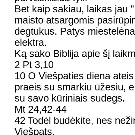
Bet kaip sakiau, laikas jau "
maisto atsargomis pasirūpin
degtukus. Patys miestelėnai
elektra.
Ką sako Biblija apie šį laikm
2 Pt 3,10
10 O Viešpaties diena ateis
praeis su smarkiu ūžesiu, e
su savo kūriniais sudegs.
Mt 24,42-44
42 Todėl budėkite, nes neži
Viešpats.