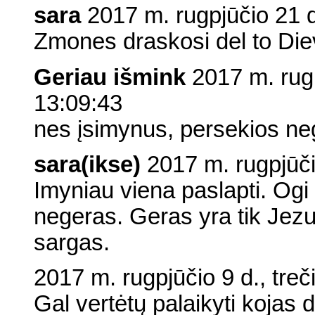
sara
2017 m. rugpjūčio 21 d
Zmones draskosi del to Dievo 
Geriau išmink
2017 m. rugp
13:09:43
nes įsimynus, persekios ne
sara(ikse)
2017 m. rugpjūčio
Imyniau viena paslapti. Ogi 
negeras. Geras yra tik Jezus
sargas.
2017 m. rugpjūčio 9 d., treč
Gal vertėtų palaikyti kojas