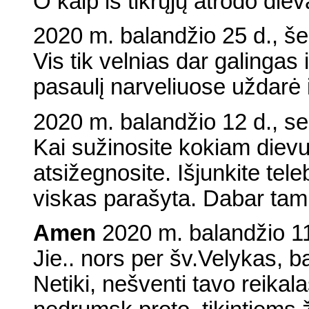
O kaip iš tikrųjų atrodo die
2020 m. balandžio 25 d., še
Vis tik velnias dar galingas 
pasaulį narveliuose uždarė 
2020 m. balandžio 12 d., s
Kai sužinosite kokiam dievu
atsižegnosite. Išjunkite tele
viskas parašyta. Dabar tam t
Amen
2020 m. balandžio 11
Jie.. nors per šv.Velykas, b
Netiki, nešventi tavo reikal