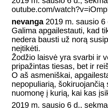
2019 m. sausio 6 d., sekma
outube.com/watch?v=iOm
nevanga
2019 m. sausio 6 
Galima apgailestauti, kad 
nedera bausti už norą susip
neįtikėti.
Žodžio laisvė yra svarbi ir v
pripažintas tiesas, bet ir r
O aš asmeniškai, apgailestau
nepopuliarią, šokiruojančią
nuomonę į kurią, kai kas įsi
2019 m. sausio 6 d., sekma