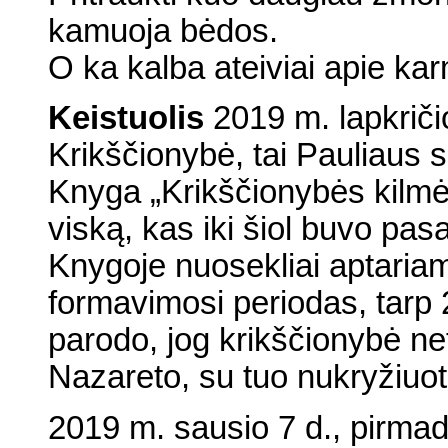
kamuoja bėdos.
O ka kalba ateiviai apie karm
Keistuolis
2019 m. lapkričio
Krikščionybė, tai Pauliaus 
Knyga „Krikščionybės kilmė
viską, kas iki šiol buvo pa
Knygoje nuosekliai aptaria
formavimosi periodas, tarp 
parodo, jog krikščionybė ne
Nazareto, su tuo nukryžiuot
2019 m. sausio 7 d., pirmad