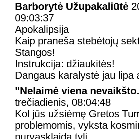
Barborytė Užupakaliūtė
20
09:03:37
Apokalipsija
Kaip praneša stebėtojų sekt
Stangos!
Instrukcija: džiaukitės!
Dangaus karalystė jau lipa 
"Nelaimė viena nevaikšto
trečiadienis, 08:04:48
Kol jūs užsiėmę Gretos Tum
problemomis, vyksta kosmin
purvasklaida tyli.