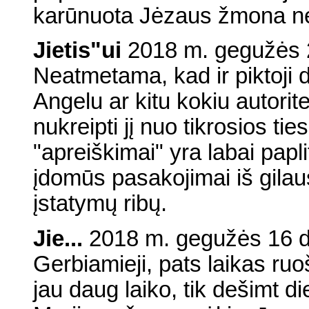
karūnuota Jėzaus žmona n
Jietis"ui
2018 m. gegužės 2
Neatmetama, kad ir piktoji 
Angelu ar kitu kokiu autorite
nukreipti jį nuo tikrosios ti
"apreiškimai" yra labai papl
įdomūs pasakojimai iš gilaus
įstatymų ribų.
Jie...
2018 m. gegužės 16 d.,
Gerbiamieji, pats laikas ruoš
jau daug laiko, tik dešimt 