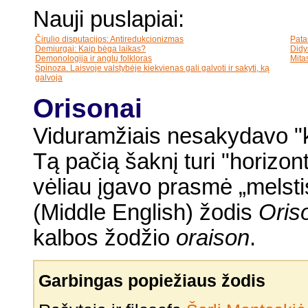
Nauji puslapiai:
Čirulio disputacijos: Antiredukcionizmas
Pata
Demiurgai: Kaip bėga laikas?
Didy
Demonologija ir anglų folkloras
Mita
Spinoza. Laisvoje valstybėje kiekvienas gali galvoti ir sakyti, ką
galvoja
Orisonai
Viduramžiais nesakydavo "k
Tą pačią šaknį turi "horizo
vėliau įgavo prasmė „melsti
(Middle English) žodis
Oris
kalbos žodžio
oraison
.
Garbingas popiežiaus žodis