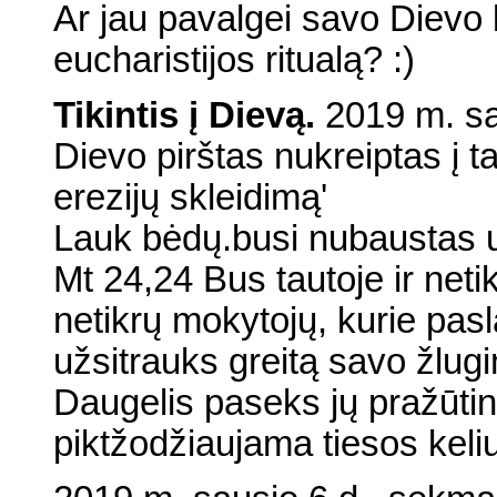
Ar jau pavalgei savo Dievo k
eucharistijos ritualą? :)
Tikintis į Dievą.
2019 m. sa
Dievo pirštas nukreiptas į t
erezijų skleidimą'
Lauk bėdų.busi nubaustas už
Mt 24,24 Bus tautoje ir neti
netikrų mokytojų, kurie pasla
užsitrauks greitą savo žlug
Daugelis paseks jų pražūtinga
piktžodžiaujama tiesos keliu