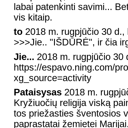
labai patenkinti savimi... Be
vis kitaip.
to
2018 m. rugpjūčio 30 d., 
>>>Jie.. "IŠDŪRĖ", ir čia irg
Jie...
2018 m. rugpjūčio 30 d
https://espavo.ning.com/pr
xg_source=activity
Pataisysas
2018 m. rugpjūč
Kryžiuočių religija viską pai
tos priežasties šventosios 
paprastatai žemietei Marijai.