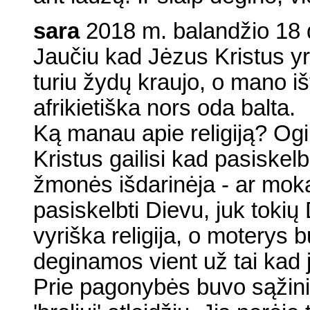
sara
2018 m. balandžio 18 d
Jaučiu kad Jėzus Kristus yr
turiu žydų kraujo, o mano iš
afrikietiška nors oda balta.
Ką manau apie religiją? Og
Kristus gailisi kad pasiskel
žmonės išdarinėja - ar moka 
pasiskelbti Dievu, juk tokių 
vyriška religija, o moterys
deginamos vient už tai kad j
Prie pagonybės buvo sąžini