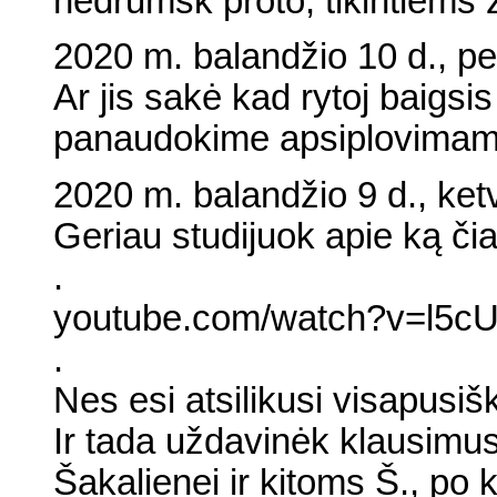
nedrumsk proto, tikintiem
2020 m. balandžio 10 d., pe
Ar jis sakė kad rytoj baigsi
panaudokime apsiplovimams 
2020 m. balandžio 9 d., ketv
Geriau studijuok apie ką či
.
youtube.com/watch?v=l5c
.
Nes esi atsilikusi visapusišk
Ir tada uždavinėk klausimus
Šakalienei ir kitoms Š., po