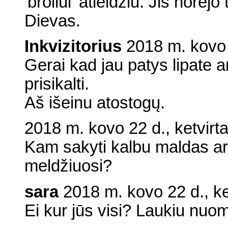
'broliui' atleidžiu. Jis norėjo 
Dievas.
Inkvizitorius
2018 m. kovo 
Gerai kad jau patys lipate a
prisikalti.
Aš išeinu atostogų.
2018 m. kovo 22 d., ketvirt
Kam sakyti kalbu maldas ar 
meldžiuosi?
sara
2018 m. kovo 22 d., ke
Ei kur jūs visi? Laukiu nuomo