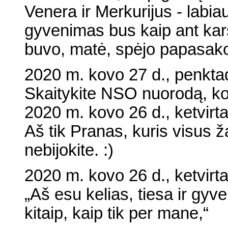
Venera ir Merkurijus - labia
gyvenimas bus kaip ant kar
buvo, matė, spėjo papasako
2020 m. kovo 27 d., penktad
Skaitykite NSO nuorodą, kol
2020 m. kovo 26 d., ketvirt
Aš tik Pranas, kuris visus ž
nebijokite. :)
2020 m. kovo 26 d., ketvirt
„Aš esu kelias, tiesa ir gy
kitaip, kaip tik per mane,“