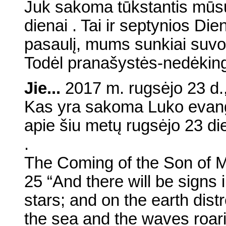
Juk sakoma tūkstantis mūsų 
dienai . Tai ir septynios Di
pasaulį, mums sunkiai suv
Todėl pranašystės-nedėkin
Jie...
2017 m. rugsėjo 23 d.,
Kas yra sakoma Luko evange
apie šiu metų rugsėjo 23 di
.
The Coming of the Son of 
25 “And there will be signs 
stars; and on the earth distr
the sea and the waves roari