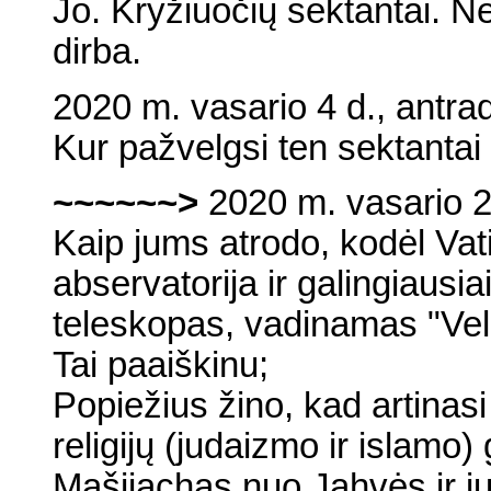
Jo. Kryžiuočių sektantai. Ne
dirba.
2020 m. vasario 4 d., antra
Kur pažvelgsi ten sektantai
~~~~~~>
2020 m. vasario 2
Kaip jums atrodo, kodėl Vat
abservatorija ir galingiausia
teleskopas, vadinamas "Vel
Tai paaiškinu;
Popiežius žino, kad artinasi
religijų (judaizmo ir islamo) 
Mašijachas nuo Jahvės ir juo