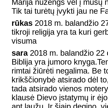
Marija nužengs vėl į mūsų
Tik tai turėtų įvykti jau ne 
rūkas
2018 m. balandžio 27 
tikroji religija yra ta kuri 
visuma
sara
2018 m. balandžio 22 
Biblija yra jumoro knyga.Ten
rimtai žiūrėti negalima. Be t
krikščionybė atsirado dėl t
tada atsirado vienos motery
klausė Dievo įstatymų ir ėj
ant laužų. Ir šiaip degino, vi