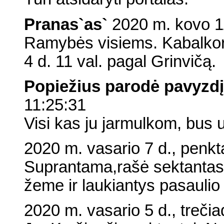
Pranas`as`
2020 m. kovo 11 
Ramybės visiems. Kabalkor
4 d. 11 val. pagal Grinvičą.
Popiežius parodė pavyzdį
11:25:31
Visi kas ju jarmulkom, bus 
2020 m. vasario 7 d., penkt
Suprantama,rašė sektantas 
žeme ir laukiantys pasaulio
2020 m. vasario 5 d., trečia