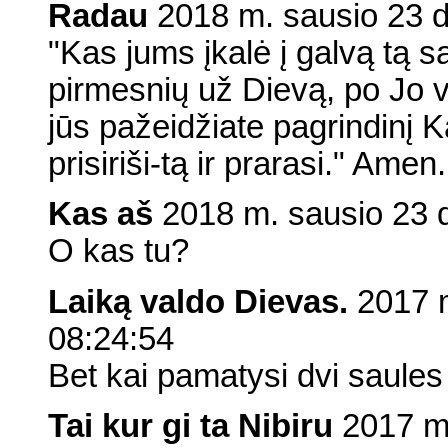
Radau
2018 m. sausio 23 d.
"Kas jums įkalė į galvą tą 
pirmesnių už Dievą, po Jo visi
jūs pažeidžiate pagrindinį 
prisiriši-tą ir prarasi." Amen.
Kas aš
2018 m. sausio 23 d.
O kas tu?
Laiką valdo Dievas.
2017 m
08:24:54
Bet kai pamatysi dvi saules d
Tai kur gi ta Nibiru
2017 m.