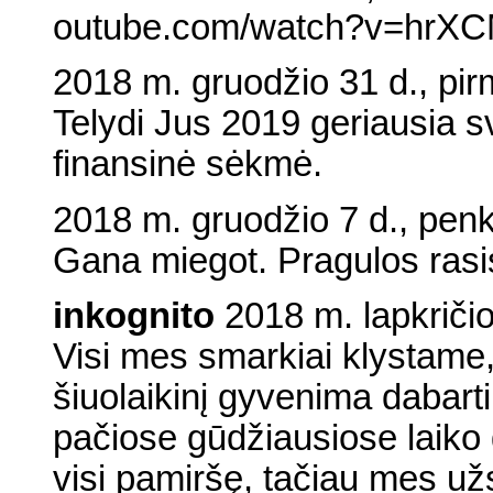
outube.com/watch?v=hrX
2018 m. gruodžio 31 d., pir
Telydi Jus 2019 geriausia s
finansinė sėkmė.
2018 m. gruodžio 7 d., penk
Gana miegot. Pragulos rasis
inkognito
2018 m. lapkričio
Visi mes smarkiai klystame
šiuolaikinį gyvenima dabart
pačiose gūdžiausiose laiko
visi pamiršę, tačiau mes už