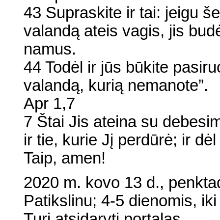
43 Supraskite ir tai: jeigu š
valandą ateis vagis, jis budėt
namus.
44 Todėl ir jūs būkite pasi
valandą, kurią nemanote”.
Apr 1,7
7 Štai Jis ateina su debesimi
ir tie, kurie Jį perdūrė; ir 
Taip, amen!
2020 m. kovo 13 d., penktad
Patikslinu; 4-5 dienomis, ik
Turi atsidaryti portalas.