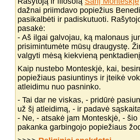
Rašytoją ir filosofą
Šarlį Monteskjė
dažnai priimdavo popiežius Benedi
pasikalbėti ir padiskutuoti. Rašyto
pasakė:
- Aš ilgai galvojau, ką malonaus j
prisimintumėte mūsų draugystę. Žin
valgyti mėsą kiekvieną penktadienį.
Kaip nustebo Monteskjė, kai, besiru
popiežiaus pasiuntinys ir įteikė vo
atleidimu nuo pasninko.
- Tai dar ne viskas, - pridūrė pasiu
už šį atleidimą, - ir padavė sąskai
- Ne, - atsakė jam Monteskjė, - ši
pakanka garbingojo popiežiaus žod