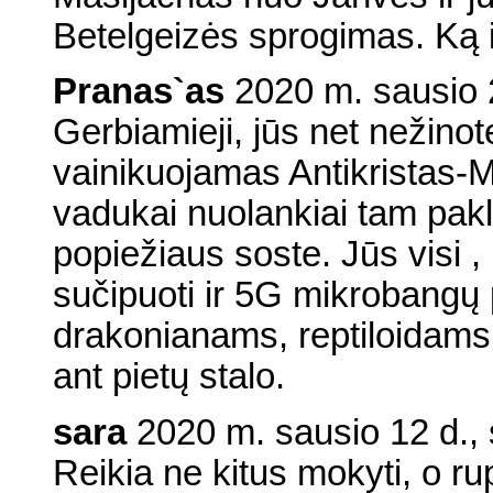
Betelgeizės sprogimas. Ką ir
Pranas`as
2020 m. sausio 2
Gerbiamieji, jūs net nežinote
vainikuojamas Antikristas-M
vadukai nuolankiai tam pakl
popiežiaus soste. Jūs visi ,
sučipuoti ir 5G mikrobangų 
drakonianams, reptiloidams 
ant pietų stalo.
sara
2020 m. sausio 12 d.,
Reikia ne kitus mokyti, o rup