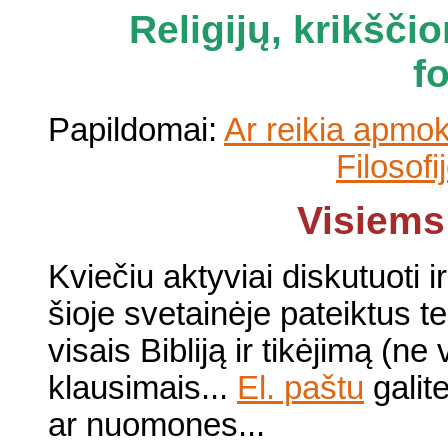
Religijų, krikšči
f
Papildomai:
Ar reikia apmoke
Filosof
Visiems
Kviečiu aktyviai diskutuoti ir 
šioje svetainėje pateiktu
visais Bibliją ir tikėjimą (ne 
klausimais...
El. paštu
galit
ar nuomones...