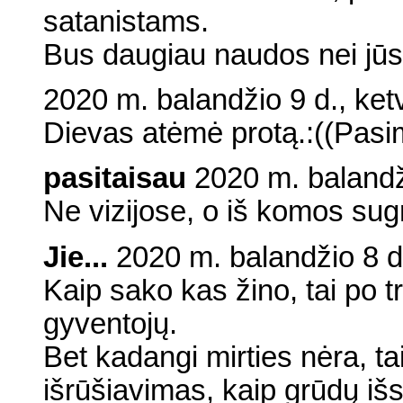
satanistams.
Bus daugiau naudos nei jūsų
2020 m. balandžio 9 d., ketv
Dievas atėmė protą.:((Pasim
pasitaisau
2020 m. balandži
Ne vizijose, o iš komos sug
Jie...
2020 m. balandžio 8 d.
Kaip sako kas žino, tai po 
gyventojų.
Bet kadangi mirties nėra, t
išrūšiavimas, kaip grūdų išs