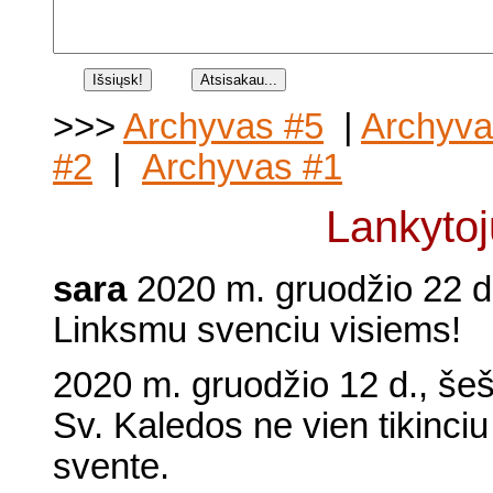
>>>
Archyvas #5
|
Archyva
#2
|
Archyvas #1
Lankytojų
sara
2020 m. gruodžio 22 d.
Linksmu svenciu visiems!
2020 m. gruodžio 12 d., šeš
Sv. Kaledos ne vien tikinciu
svente.