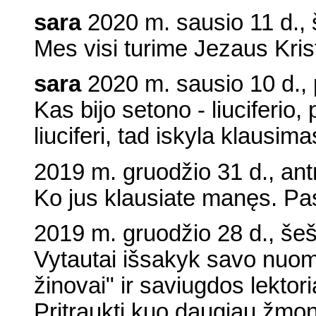
sara
2020 m. sausio 11 d., 
Mes visi turime Jezaus Kri
sara
2020 m. sausio 10 d., 
Kas bijo setono - liuciferio,
liuciferi, tad iskyla klausima
2019 m. gruodžio 31 d., ant
Ko jus klausiate manęs. Pasi
2019 m. gruodžio 28 d., šeš
Vytautai išsakyk savo nuo
žinovai" ir saviugdos lektoriai
Pritraukti kuo daugiau žmon