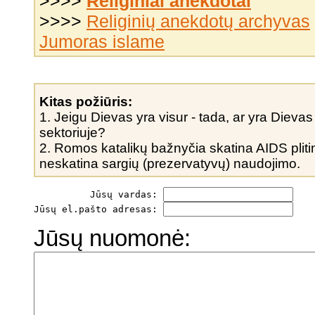
>>>>
Religiniai anekdotai
>>>>
Religinių anekdotų archyvas
Jumoras islame
Kitas požiūris:
1. Jeigu Dievas yra visur - tada, ar yra Die
sektoriuje?
2. Romos katalikų bažnyčia skatina AIDS pliti
neskatina sargių (prezervatyvų) naudojimo.
          Jūsų vardas: 
Jūsų el.pašto adresas: 
Jūsų nuomonė: