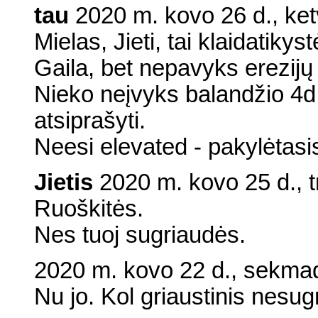
tau
2020 m. kovo 26 d., ketv
Mielas, Jieti, tai klaidatiky
Gaila, bet nepavyks erezijų
Nieko neįvyks balandžio 4d,
atsiprašyti.
Neesi elevated - pakylėtasi
Jietis
2020 m. kovo 25 d., t
Ruoškitės.
Nes tuoj sugriaudės.
2020 m. kovo 22 d., sekmad
Nu jo. Kol griaustinis nesu