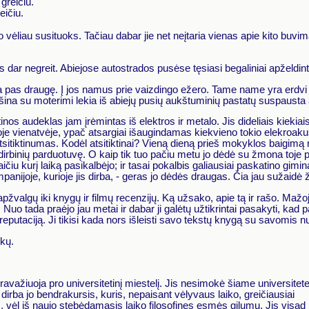
greičiu.
eičiu.
, o vėliau susituoks. Tačiau dabar jie net neįtaria vienas apie kito buvi
 dar negreit. Abiejose autostrados pusėse tęsiasi begaliniai apželdint
ksta pas draugę. Į jos namus prie vaizdingo ežero. Tame name yra erd
šina su moterimi lekia iš abiejų pusių aukštuminių pastatų suspausta
inos audeklas jam įrėmintas iš elektros ir metalo. Jis dideliais kiekiai
je vienatvėje, ypač atsargiai išaugindamas kiekvieno tokio elekroakus
r atsitiktinumas. Kodėl atsitiktinai? Vieną dieną prieš mokyklos baigimą 
klo dirbinių parduotuvę. O kaip tik tuo pačiu metu jo dėdė su žmona to
čiu kurį laiką pasikalbėjo; ir tasai pokalbis galiausiai paskatino gimina
mpanijoje, kurioje jis dirba, - geras jo dėdės draugas. Čia jau sužaidė
lgų iki knygų ir filmų recenzijų. Ką užsako, apie tą ir rašo. Mažoje le
us. Nuo tada praėjo jau metai ir dabar ji galėtų užtikrintai pasakyti, kad p
reputaciją. Ji tikisi kada nors išleisti savo tekstų knygą su savomis 
kų.
 pravažiuoja pro universitetinį miestelį. Jis nesimokė šiame universitete
 dirba jo bendrakursis, kuris, nepaisant vėlyvaus laiko, greičiausiai
, vėl iš naujo stebėdamasis laiko filosofines esmės gilumu. Jis visa