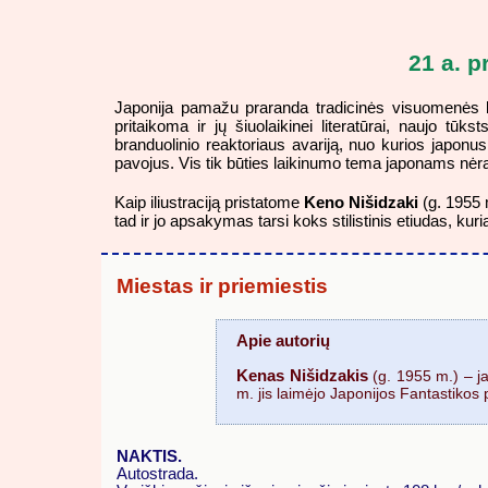
21 a. p
Japonija pamažu praranda tradicinės visuomenės bru
pritaikoma ir jų šiuolaikinei literatūrai, naujo 
branduolinio reaktoriaus avariją, nuo kurios japonus
pavojus. Vis tik būties laikinumo tema japonams nėra
Kaip iliustraciją pristatome
Keno Nišidzaki
(g. 1955 
tad ir jo apsakymas tarsi koks stilistinis etiudas, ku
Miestas ir priemiestis
Apie autorių
Kenas Nišidzakis
(g. 1955 m.) – ja
m. jis laimėjo Japonijos Fantastikos
NAKTIS.
Autostrada.