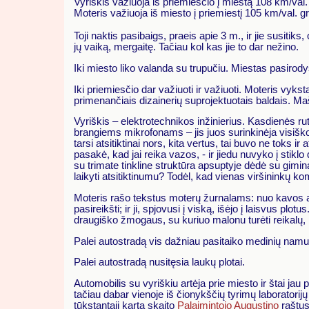
Vyriškis važiuoja iš priemiesčio į miestą 108 km/val. 
Moteris važiuoja iš miesto į priemiestį 105 km/val. gr
Toji naktis pasibaigs, praeis apie 3 m., ir jie susitiks
jų vaiką, mergaitę. Tačiau kol kas jie to dar nežino.
Iki miesto liko valanda su trupučiu. Miestas pasirodys
Iki priemiesčio dar važiuoti ir važiuoti. Moteris vy
primenančiais dizainerių suprojektuotais baldais. Ma
Vyriškis – elektrotechnikos inžinierius. Kasdienės rut
brangiems mikrofonams – jis juos surinkinėja visiško
tarsi atsitiktinai nors, kita vertus, tai buvo ne toks i
pasakė, kad jai reika vazos, - ir jiedu nuvyko į sti
su trimate tinkline struktūra apsuptyje dėdė su giminai
laikyti atsitiktinumu? Todėl, kad vienas viršininkų ko
Moteris rašo tekstus moterų žurnalams: nuo kavos apžva
pasireikšti; ir ji, spjovusi į viską, išėjo į laisvus plot
draugiško žmogaus, su kuriuo malonu turėti reikalų, 
Palei autostradą vis dažniau pasitaiko medinių namu
Palei autostradą nusitęsia laukų plotai.
Automobilis su vyriškiu artėja prie miesto ir štai jau
tačiau dabar vienoje iš čionykščių tyrimų laboratorijų
tūkstantąjį kartą skaito
Palaimintojo Augustino
raštus