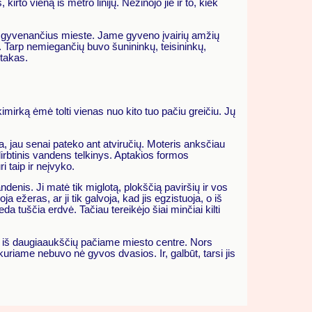
irto vieną iš metro linijų. Nežinojo jie ir to, kiek
pie gyvenančius mieste. Jame gyveno įvairių amžių
 Tarp nemiegančių buvo šunininkų, teisininkų,
 takas.
imirką ėmė tolti vienas nuo kito tuo pačiu greičiu. Jų
ka, jau senai pateko ant atviručių. Moteris anksčiau
dirbtinis vandens telkinys. Aptakios formos
i taip ir neįvyko.
denis. Ji matė tik miglotą, plokščią paviršių ir vos
ežeras, ar ji tik galvoja, kad jis egzistuoja, o iš
da tuščia erdvė. Tačiau tereikėjo šiai minčiai kilti
me iš daugiaaukščių pačiame miesto centre. Nors
, kuriame nebuvo nė gyvos dvasios. Ir, galbūt, tarsi jis