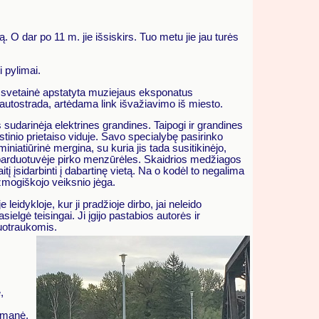
mą. O dar po 11 m. jie išsiskirs. Tuo metu jie jau turės
i pylimai.
vi svetainė apstatyta muziejaus eksponatus
 autostrada, artėdama link išvažiavimo iš miesto.
s sudarinėja elektrines grandines. Taipogi ir grandines
tinio prietaiso viduje. Savo specialybę pasirinko
miniatiūrinė mergina, su kuria jis tada susitikinėjo,
je parduotuvėje pirko menzūrėles. Skaidrios medžiagos
itį įsidarbinti į dabartinę vietą. Na o kodėl to negalima
 žmogiškojo veiksnio jėga.
idykloje, kur ji pradžioje dirbo, jai neleido
asielgė teisingai. Ji įgijo pastabios autorės ir
nuotraukomis.
,
d manė,