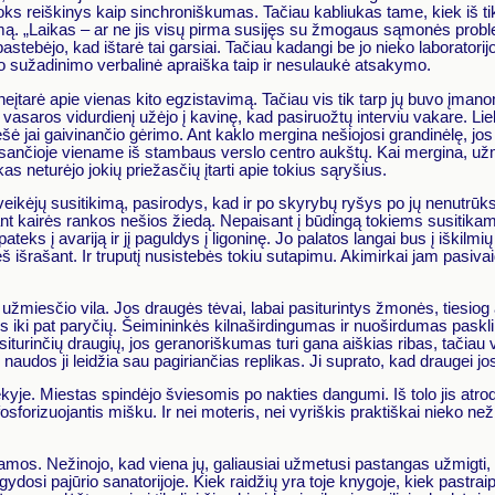
toks reiškinys kaip sinchroniškumas. Tačiau kabliukas tame, kiek iš ti
mą. „Laikas – ar ne jis visų pirma susijęs su žmogaus sąmonės prob
nepastebėjo, kad ištarė tai garsiai. Tačiau kadangi be jo nieko laboratorij
inio sužadinimo verbalinė apraiška taip ir nesulaukė atsakymo.
 neįtarė apie vienas kito egzistavimą. Tačiau vis tik tarp jų buvo įman
 vasaros vidurdienį užėjo į kavinę, kad pasiruožtų interviu vakare. Lie
nešė jai gaivinančio gėrimo. Ant kaklo mergina nešiojosi grandinėlę, jos
, esančioje viename iš stambaus verslo centro aukštų. Kai mergina, u
s neturėjo jokių priežasčių įtarti apie tokius sąryšius.
veikėjų susitikimą, pasirodys, kad ir po skyrybų ryšys po jų nenutrūks
i ant kairės rankos nešios žiedą. Nepaisant į būdingą tokiems susitika
ateks į avariją ir jį paguldys į ligoninę. Jo palatos langai bus į iškilm
rieš išrašant. Ir truputį nusistebės tokiu sutapimu. Akimirkai jam pasi
užmiesčio vila. Jos draugės tėvai, labai pasiturintys žmonės, tiesiog at
ers iki pat paryčių. Šeimininkės kilnaširdingumas ir nuoširdumas pasklind
rinčių draugių, jos geranoriškumas turi gana aiškias ribas, tačiau vis 
udos ji leidžia sau pagiriančias replikas. Ji suprato, kad draugei jo
ekyje. Miestas spindėjo šviesomis po nakties dangumi. Iš tolo jis atrod
osforizuojantis mišku. Ir nei moteris, nei vyriškis praktiškai nieko neži
amos. Nežinojo, kad viena jų, galiausiai užmetusi pastangas užmigti, pa
ydosi pajūrio sanatorijoje. Kiek raidžių yra toje knygoje, kiek pastraipų 