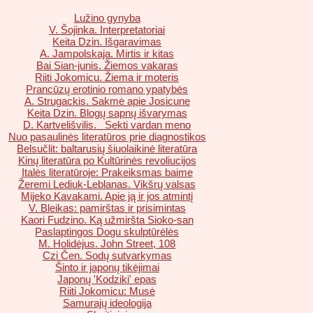
Lužino gynyba
V. Šojinka. Interpretatoriai
Keita Dzin. Išgaravimas
A. Jampolskaja. Mirtis ir kitas
Bai Sian-junis. Žiemos vakaras
Riiti Jokomicu. Žiema ir moteris
Prancūzų erotinio romano ypatybės
A. Strugackis. Sakmė apie Josicune
Keita Dzin. Blogų sapnų išvarymas
D. Kartvelišvilis. Sekti vardan meno
Nuo pasaulinės literatūros prie diagnostikos
Belsučlit: baltarusių šiuolaikinė literatūra
Kinų literatūra po Kultūrinės revoliucijos
Italės literatūroje: Prakeiksmas baime
Žeremi Lediuk-Leblanas. Vikšrų valsas
Mijeko Kavakami. Apie ją ir jos atmintį
V. Bleikas: pamirštas ir prisimintas
Kaori Fudzino. Ką užmiršta Sioko-san
Paslaptingos Dogu skulptūrėlės
M. Holidėjus. John Street, 108
Czi Čen. Sodų sutvarkymas
Šinto ir japonų tikėjimai
Japonų 'Kodziki' epas
Riiti Jokomicu: Musė
Samurajų ideologija