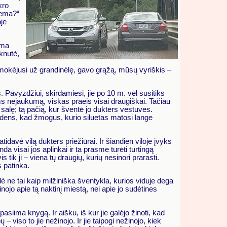
kro
lema?“
oje
oma
knutė,
žmokėjusi už grandinėlę, gavo grąžą, mūsų vyriškis –
. Pavyzdžiui, skirdamiesi, jie po 10 m. vėl susitiks
ms nejaukumą, viskas praeis visai draugiškai. Tačiau
ių salę; tą pačią, kur šventė jo dukters vestuves.
vaidens, kad žmogus, kurio siluetas matosi lange
idavė vilą dukters priežiūrai. Ir šiandien viloje įvyks
a visai jos aplinkai ir ta prasme turėti turtingą
tik ji – viena tų draugių, kurių nesinori prarasti.
s patinka.
ė ne tai kaip milžiniška šventykla, kurios viduje dega
nojo apie tą naktinį miestą, nei apie jo sudėtines
siima knygą. Ir aišku, iš kur jie galėjo žinoti, kad
– viso to jie nežinojo. Ir jie taipogi nežinojo, kiek