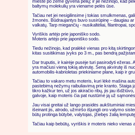
mieste po žeme gyvena pelių; ir jie nežinojo, kad pelė s
baltymų molekulių yra viename pelės ūse.
Tačiau net jei nesigilinsime į tokias smulkmenas, ga
žmonės. Būdraujantys buvo susirūpinę – daugiau ar 
valkatų. Tarp miegančių - nusikaltėliai, filantropai, s
Vyriškis artėjo prie japoniško sodo.
Moteris artėjo prie japoniško sodo.
Tiedu nežinojo, kad pralėkė vienas pro kitą skirtingo
kitas susitikimas įvyks po 3 m., pas bendrą pažįsta
Dar truputis, ir kairėje pusėje turi pasirodyti ežeras
yra mačiusi vieną tokią atvirutę. Seną akvirutę iš nu
automobilis-kabrioletas priekiniame plane, kaip ir grupė
Tačiau to vakaro metu moteris, kuri lėkė mašina autos
pastebimą nežymų raibuliavimą prie kranto. Staiga ją 
tikro kažkur ten, už jos akiračio ribų, jis jau išdžiūv
galvoje, kaip moteris čia pat nustūmė ją už sąmonės
Jau visai greitai už lango prasidės aukštuminiai mi
išeinant jis, atrodo, užmiršo išjungti oro valymo siste
būtų protinga būtybė, valytojas, įžiebęs žalią lemputę
Tačiau kaip bebūtų, vyriškis ir moteris nieko vienas 