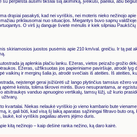
u perplėšta ausimi tiksliai šią akimirką, įveikusi, paeiliui, abu bėgius, k
lima drąsiai pasakyti, kad nei vyriškis, nei moteris nieko nežinojo a
mažiau priklausomai nuo situacijos. Miegantys buvo sapnų valdžioje.
portuojantys. O virš jų danguje švietė mėnulis ir kiek silpniau Paukščių
mis skiriamosios juostos pusėmis apie 210 km/val. greičiu. Ir tą pat ak
mą.
. Autostrada ją aplenkia plačiu lanku. Ežeras, vietos peizažo grožio dė
otraukos. Ežeras, užfiksuotas jos papieriniame paviršiuje, atrodė lyg 
 vaikinų ir merginų šalia jo, atrodė svečiais iš ateities. Iš ateities, kur
trada, neįstengė gerai įsižiūrėti už lango plytinčius tamsius ežero van
apėmė keista, tolima tikrovei mintis. Buvo nesuprantama, ar egzistuoja 
o, o atsitraukęs vanduo apnuogino vertikalų, tamsų lūžį, už kurio praside
 užtvarų.
esto kvartalai. Niekas nelaukė vyriškio jo vieno kambario bute viena
mą, ir, gali būti, kad visą šį laiką aparatas sąžiningai filtravo buto orą
, laukė, kol vyriškis pagaliau atvers įėjimo duris.
apie kitą nežinojo – kaip dešinė ranka nežino, ką daro kairė.