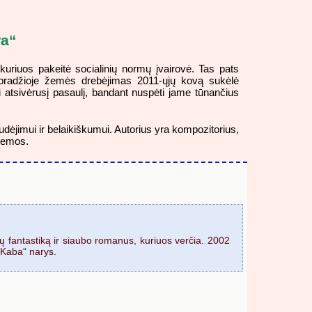
ra“
kuriuos pakeitė socialinių normų įvairovė. Tas pats
io pradžioje žemės drebėjimas 2011-ųjų kovą sukėlė
ai atsivėrusį pasaulį, bandant nuspėti jame tūnančius
dėjimui ir belaikiškumui. Autorius yra kompozitorius,
 temos.
ų fantastiką ir siaubo romanus, kuriuos verčia. 2002
„Kaba“ narys.