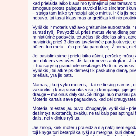
kad prielaida laiko klausimo tyrinėjimui pasitarnavo 
žmogaus protas pajėgus suvokti laiko sinchronišku
– staiga tam laiko tyrinėtojui atėjo mintis. Ir čia jis 
nebuvo, tai tasai klausimas ar greičiau kritinio prot
Vyriškis ir moteris važiavo greitumine autrostrada ir
surasti ryšį. Pavyzdžiui, prieš metus vieną dieną per
miniatiūrinė padavėja, teturėjusi tik didelias akis, at
nusipirktą prieš 3 dienas juvelyrinėje parduotuvėje
būtent tuo metu – ėjo pro šią pardotuvę. Žinoma, nieka
Jei pasislinksime į priekį laiko ašimi, peršokę mūsų 
per dukters vestuves. Jis taip ir neves antrąkart. J
ir tuo sąryšių grandinėlė nesibaigė. Po 6 m. vyriškis p
Vyriškis į tai atkreips dėmesį tik paskutinę dieną, p
priešais, yra jis pats.
Namas, į kurį vyko moteris, - tai ne tiesiog namas, o 
vakarėlis, į kurią susirinks visa jų kompanija; joje g
draugę – malonus dalykas. Skirtingai nuo mažiau pasitu
Moteris kartais save pagaudavo, kad dėl draugystės na
Moteriai miestas jau buvo užnugaryje, vyriškiui - pri
dešimtys tūkstančių žvakių, ne tai kaip paslaptingai f
dalis, nei vidinius ryšius.
Jie žinojo, kiek moterų praleidžia šią naktį nemiegod
toji knyga turi betarpišką ryšį su mergina, kuri dabar g