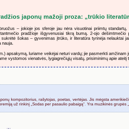
radžios japonų mažoji proza: „trūkio literatū
ožus – jokioje jos sferoje jau nėra visuotinai priimtų standartų, 
tūkststantmečio pradžioje išgyvenusiai tikrą bumą. 2-ojo dešimtmeč
 sukrėtė šokas – gyvenimas įtrūko, ir literatūra tyrinėja nelauktai j
 nauja.
m.) apsakymą, luriame veikėjai neturi vardų; jie pasmerkti amžinam ju
riame vystomos vienatvės, lygiagrečiųjų visatų, prisiminimų apie ateitį
ponų kompozitorius, rašytojas, poetas, vertėjas. Jis mėgsta amerikieči
 premiją už rinkinį „Sodas per pasaulio pabaigą“. Yra muzikinės grupės 