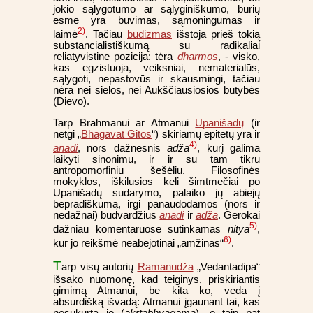
jokio sąlygotumo ar sąlyginiškumo, burių
esme yra buvimas, sąmoningumas ir
2)
laimė
. Tačiau
budizmas
išstoja prieš tokią
substancialistiškumą su radikaliai
reliatyvistine pozicija: tėra
dharmos
, - visko,
kas egzistuoja, veiksniai, nematerialūs,
sąlygoti, nepastovūs ir skausmingi, tačiau
nėra nei sielos, nei Aukščiausiosios būtybės
(Dievo).
Tarp Brahmanui ar Atmanui
Upanišadų
(ir
netgi „
Bhagavat Gitos
“) skiriamų epitetų yra ir
4)
anadi
, nors dažnesnis
adža
, kurį galima
laikyti sinonimu, ir ir su tam tikru
antropomorfiniu šešėliu. Filosofinės
mokyklos, iškilusios keli šimtmečiai po
Upanišadų sudarymo, palaiko jų abiejų
bepradiškumą, irgi panaudodamos (nors ir
nedažnai) būdvardžius
anadi
ir
adža
. Gerokai
5)
dažniau komentaruose sutinkamas
nitya
,
6)
kur jo reikšmė neabejotinai „amžinas“
.
T
arp visų autorių
Ramanudža
„Vedantadipa“
išsako nuomonę, kad teiginys, priskiriantis
gimimą Atmanui, be kita ko, veda į
absurdišką išvadą: Atmanui įgaunant tai, kas