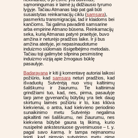
sąmoningumas ir laimė jų didžiausio tyrumo
lygyje. Tačiau Atmanas taip pat gali būti
susaistytas reinkarnacijų ciklu (
samsara
),
pasmerktu transmigracijai, tad ir klaidoms bei
kančioms. Tai galima pavadinti samsarine
arba empirine Atmano būsena. Reinkarnacijų
seka, kurią Atmanas patyrė praeityje, buvo
amžina ir neturėjo pradžios laike. Ir ji bus
amžina ateityje, jei nepasinaudotume
induizmo siūlomais išsigelbėjimo metodais.
Tačiau toji galimybė silpnina pesimistinę
induizmo viziją apie žmogaus būklę
pasaulyje.
Badarayana
ir kiti jį komentavę autoriai laikosi
požiūrio, kad
samsara
neturi pradžios, kad
išvaduotų Sutvėrėją nuo visų kaltinimų
šališkumu ir žiaurumu. Tie kaltinimai
grindžiami tuo, kad, nes, pirma, pasaulyje
tarp jame gyvenančių būtybių yra tiek daug
skirtumų laimės požiūriu ir to, kas kliūva
kiekvienai, o antra, kad kiekvieno periodinio
sunaikinimo metu Sutvėrėjo negalima
apkaltinti nei šališkumu, nei žiaurumu, nes
kiekviena būtybė gauna tą likimą, kurio
nusipelnė ankstesniuose gyvenimuose – t. y.
pagal savo
karmą
. Ir tampa neįmanomu
teigti, kad pirmojo sutvėrimo metu gimę