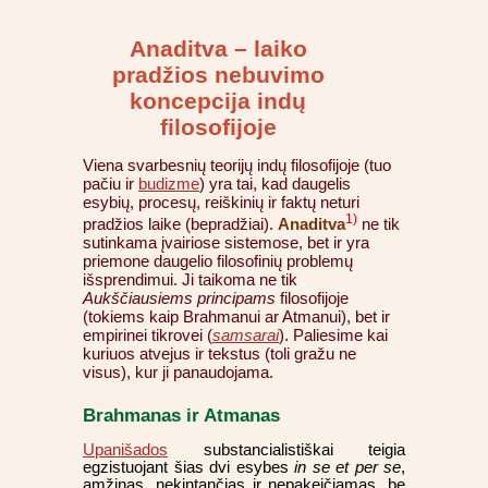
Anaditva – laiko
pradžios nebuvimo
koncepcija indų
filosofijoje
Viena svarbesnių teorijų indų filosofijoje (tuo
pačiu ir
budizme
) yra tai, kad daugelis
esybių, procesų, reiškinių ir faktų neturi
1)
pradžios laike (bepradžiai).
Anaditva
ne tik
sutinkama įvairiose sistemose, bet ir yra
priemone daugelio filosofinių problemų
išsprendimui. Ji taikoma ne tik
Aukščiausiems principams
filosofijoje
(tokiems kaip Brahmanui ar Atmanui), bet ir
empirinei tikrovei (
samsarai
). Paliesime kai
kuriuos atvejus ir tekstus (toli gražu ne
visus), kur ji panaudojama.
Brahmanas ir Atmanas
Upanišados
substancialistiškai teigia
egzistuojant šias dvi esybes
in se et per se
,
amžinas, nekintančias ir nepakeičiamas, be