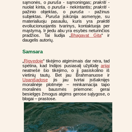
sąmonės, o
puruša
- sąmoningas;
prakriti
-
nuolat kinta, o
puruša
- nekintantis;
prakriti
-
pažinio objektas, o
puruša
- pažinus
subjektas.
Puruša
įsikūnija asmenyje, su
materialiuoju pasauliu, kuris yra
praktiti
evoliucionuojantis tvarinys, kontaktuoja per
mąstymą. Ir jiedu abu yra esybės neturinčios
pradžios. Tai liudija „
Bhagavat Gita
“ ir
daugelis autorių.
Samsara
„
Rigvedoje
“ tikėjimo atgimimais dar nėra, tad
spėtina, kad Indijos pusiasalį užplūdę
arijai
neatnešė šio tikėjimo, o jį pasiskolino iš
vietinių tautų. Bet jau Brahmanuose ir
Upanišadose
jis jau tvirtai įsišaknijęs
moralinėje plotmėje – reinkarnacija tapo
moralinės bausmės priemone: gerai
besielgęs žmogus atgims gerose sąlygose, o
blogai – prastose.