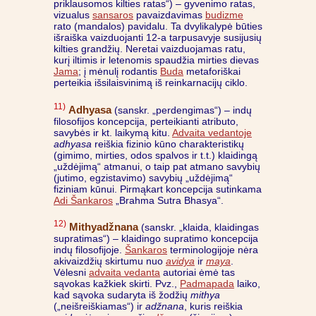
priklausomos kilties ratas“) – gyvenimo ratas,
vizualus
sansaros
pavaizdavimas
budizme
rato (mandalos) pavidalu. Ta dvylikalypė būties
išraiška vaizduojanti 12-a tarpusavyje susijusių
kilties grandžių. Neretai vaizduojamas ratu,
kurį iltimis ir letenomis spaudžia mirties dievas
Jama
; į mėnulį rodantis
Buda
metaforiškai
perteikia išsilaisvinimą iš reinkarnacijų ciklo.
11)
Adhyasa
(sanskr. „perdengimas“) – indų
filosofijos koncepcija, perteikianti atributo,
savybės ir kt. laikymą kitu.
Advaita vedantoje
adhyasa
reiškia fizinio kūno charakteristikų
(gimimo, mirties, odos spalvos ir t.t.) klaidingą
„uždėjimą“ atmanui, o taip pat atmano savybių
(jutimo, egzistavimo) savybių „uždėjimą“
fiziniam kūnui. Pirmąkart koncepcija sutinkama
Adi Šankaros
„Brahma Sutra Bhasya“.
12)
Mithyadžnana
(sanskr. „klaida, klaidingas
supratimas“) – klaidingo supratimo koncepcija
indų filosofijoje.
Šankaros
terminologijoje nėra
akivaizdžių skirtumu nuo
avidya
ir
maya
.
Vėlesni
advaita vedanta
autoriai ėmė tas
sąvokas kažkiek skirti. Pvz.,
Padmapada
laiko,
kad sąvoka sudaryta iš žodžių
mithya
(„neišreiškiamas“) ir
adžnana
, kuris reiškia