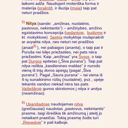
laikomi
adža
. Naudojant moteriška forma ir
materija (
prakriti
), ir iliuzija (
maja
) taip pat
neturi pradžios.
5)
Nitya
(sanskr. „amžinas, nuolatinis,
pastovus, nekintantis“) – amžinybės, amžino
egzistavimo koncepcija (
vedantoje
,
budizme
ir
kt. mokyklose).
Sankja
mokykloje
mulaprakriti
ar
avyakta
nitya
, nes neturi nei pradžios
3)
(
anadi
), nei pabaigos (
ananta
), o taip pat ir
Puruša nei kilęs priežasties, nei pats nėra
priežastimi. Kaip „amžinas“ yra
Šyvos
, o taip
pat
Durgos
epitetas („Šiva purana“). Taip pat
nitya
reiškia „kasdienines maldas“ ir nurodo
vieną iš trijų doros apeigų (pagal „Šiva
purana“). Pagal „Saura purana“ – tai viena iš
4-ių sunaikinimo rūšių (nuolatinė), pvz., upėje
tekantis vanduo niekad nėra tas pats.
Vaišešikoje
gunos skirstomos į
nitya
ir
anitya
(neamžinas).
6)
Upanišadose
naudojamas
nitya
(greičiausiai) naudotas „pastovus, nekintantis“
prasme, taigi išreiškia tik amžinumą į ateitį jo
netaikant praeičiai. Tokią prasmę žodis turi
„
Rigvedoje
“ ir pali kalboje.