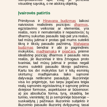
visuotinę sąvoką, o ne atskirą objektą.
Įvairovės patirtis
Primityvus ir
Hinayana budizmas
laikosi
naiviosios realistinės pozicijos:
dharmos
,
egzistavimo veiksniai ar elementai, yra
realūs, nors ir nematerialūs ir nepastovūs; tų
dharmų sukurtas pasaulis taip pat yra realus,
tad mūsų jutimai ir protas gali mums suteikti
tikrą ir tikslų pasaulio pažinimą.
Mahajana
budizmas
bendrai ir abi jo pagrindinės
mokyklos,
madhjamaka
ir
jogačara
, priėmė
idealistinę poziciją: dharmos ir pasaulis nėra
realūs, jie iliuzoriniai ir tėra žmogaus proto
tvariniai, tad mūsų jutimai ir protas negali
mums suteikti pasaulio tikrojo pažinimo.
Kartu tos dvi mokyklos turi ir kitų esminių
skirtumų: madhjamaka laiko sąmonė
dalyvauja netikrame pasaulyje, iliuzorinėje
visa ko prigimtyje, tuo tarpu jogačara teigia
realų sąmonės egzistavimą ir sąmonę priima
dviejose formose, aspektuose ar būsenose:
a) jos absoliučia forma, tyrą, skaidrią, be
turinio, vienintelę; b) jo semprinėje būsenoje –
suskaidytą į pažinaus iliuzorinio subjekto ir
iliuzorinio pasaulio iliuzorinį dvilypumą; tasai