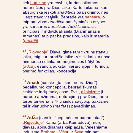
tiek
budizme
yra esybių, kurios laikomos
neturinčios pradžios laike. Kartu laikoma, kad
absurdiška ieškoti
anaditvos
paaiškinimo, nes
ji egzistavo visąlaik. Bepradė yra
sansara
, o
taip pat visos
anaditva
pasižyminčios esybės
yra sansaros apraiškos. Aukščiausiasis
principas ir individuali siela (Brahmanas ir
Atmanas) taip pat be pradžios, kaip ir materija
(
prakriti
).
2)
„
Rigvedoje
“ Dievai gimė tam tikru nustatytu
laiku, taigi turi pradžią laike. Vis tik kai kuriuose
himnuose sutinkame negimusios būtybės
(
adža
), esančią aukštai hierarchijoje ir turinčią
tvėrimo funkcijas, koncepciją.
3)
Anadi
(sanskr. „tai, kas be pradžios“) –
begalinumo koncepcija, bepradiškumas
įvairiose indų mokyklose. Pvz.,
džainizme
ji
nurodo amžinumą, neturėjimą pradžios; tame
tarpe tai viena iš 4-ių sielos savybių. Šaktizme
tai ir vienuolyno (
mathas
) pavadinimas.
4)
Adža
(sanskr. “negimės, nepagamintas“).
„
Rigvedoje
“ Kama (arba Kamadeva), norų
dievas, apibūdinamas kaip
adža
. Vėlesniame
induizme
Brahma
,
Višnu
ir
Šyva
taip pat