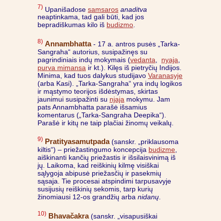
7)
Upanišadose
samsaros
anaditva
neaptinkama, tad gali būti, kad jos
bepradiškumas kilo iš
budizmo
.
8)
Annambhatta
- 17 a. antros pusės „Tarka-
Sangraha“ autorius, susipažinęs su
pagrindiniais indų mokymais (
vedanta
,
nyaja
,
purva mimansa
ir kt.). Kilęs iš pietryčių Indijos.
Minima, kad tuos dalykus studijavo
Varanasyje
(arba Kasi). „Tarka-Sangraha“ yra indų logikos
ir mąstymo teorijos išdėstymas, skirtas
jaunimui susipažinti su
njaja
mokymu. Jam
pats Annambhatta parašė išsamius
komentarus („Tarka-Sangraha Deepika“).
Parašė ir kitų ne taip plačiai žinomų veikalų.
9)
Pratityasamutpada
(sanskr. „priklausoma
kiltis“) – priežastingumo koncepcija
budizme
,
aiškinanti kančių priežastis ir išsilaisvinimą iš
jų. Laikoma, kad reiškinių kilmę visiškai
sąlygoja abipusė priežasčių ir pasekmių
sąsaja. Tie procesai atspindimi tarpusavyje
susijusių reiškinių sekomis, tarp kurių
žinomiausi 12-os grandžių arba
nidanų
.
10)
Bhavačakra
(sanskr. „visapusiškai