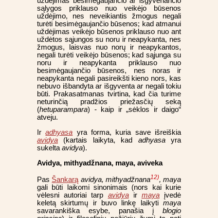
uždėjimas besimėgaujančio ar išgyvenančio
sąlygos priklauso nuo veikėjo būsenos
uždėjimo, nes neveikiantis žmogus negali
turėti besimėgaujančio būsenos; kad atmanui
uždėjimas veikėjo būsenos priklauso nuo ant
uždėtos sąjungos su noru ir neapykanta, nes
žmogus, laisvas nuo norų ir neapykantos,
negali turėti veikėjo būsenos; kad sąjunga su
noru ir neapykanta priklauso nuo
besimėgaujančio būsenos, nes noras ir
neapykanta negali pasireikšti kieno nors, kas
nebuvo išbandyta ar išgyventa ar negali tokiu
būti. Prakasatmanas tvirtina, kad čia turime
neturinčią pradžios priežasčių seką
(
hetuparampara
) - kaip ir „sėklos ir daigo“
atveju.
Ir
adhyasa
yra forma, kuria save išreiškia
avidya
(kartais laikyta, kad
adhyasa
yra
sukelta
avidya
).
Avidya, mithyadžnana, maya, aviveka
12)
Pas
Šankarą
avidya, mithyadžnana
, maya
gali būti laikomi sinonimais (nors kai kurie
vėlesni autoriai tarp
avidya
ir
maya
įvedė
keletą skirtumų ir buvo linkę laikyti
maya
savarankiška esybe, panašia į
blogio