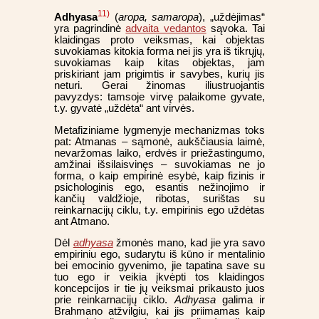
11)
Adhyasa
(
aropa, samaropa
), „uždėjimas“
yra pagrindinė
advaita vedantos
sąvoka. Tai
klaidingas proto veiksmas, kai objektas
suvokiamas kitokia forma nei jis yra iš tikrųjų,
suvokiamas kaip kitas objektas, jam
priskiriant jam prigimtis ir savybes, kurių jis
neturi. Gerai žinomas iliustruojantis
pavyzdys: tamsoje virvę palaikome gyvate,
t.y. gyvatė „uždėta“ ant virvės.
Metafiziniame lygmenyje mechanizmas toks
pat: Atmanas – sąmonė, aukščiausia laimė,
nevaržomas laiko, erdvės ir priežastingumo,
amžinai išsilaisvinęs – suvokiamas ne jo
forma, o kaip empirinė esybė, kaip fizinis ir
psichologinis ego, esantis nežinojimo ir
kančių valdžioje, ribotas, surištas su
reinkarnacijų ciklu, t.y. empirinis ego uždėtas
ant Atmano.
Dėl
adhyasa
žmonės mano, kad jie yra savo
empiriniu ego, sudarytu iš kūno ir mentalinio
bei emocinio gyvenimo, jie tapatina save su
tuo ego ir veikia įkvėpti tos klaidingos
koncepcijos ir tie jų veiksmai prikausto juos
prie reinkarnacijų ciklo.
Adhyasa
galima ir
Brahmano atžvilgiu, kai jis priimamas kaip