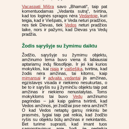
Vacaspati Mišra
savo „Bhamati“, taip pat
komentuodamas „Vedanta sutrą“, tvirtina,
kad tos loginės spragos nėra
Vedantoje
, kuri
teigia, kad ir Viešpats, ir Veda neturi pradžios,
nes tiek Dievas, tiek
Vedos
neturi pradžios
laike, nors ir pažymi, kad Dievas yra Vedų
pradžia.
Žodis sąryšyje su žymimu daiktu
Žodžio, sąryšyje su žymimu objektu,
amžinumo tema buvo viena iš labiausiai
aptariamų indų filosofijoje. Ir jei kai kurios
mokyklos, kai
njaja
ir
vaišešika
, tvirtina, kad
žodis nėra amžinas, tai kitoms, kaip
mimansai
ir
advaita vedantai
jis amžinas,
egzistavęs visada ir niekieno nesukurtas, o
be to ir sąryšis su jį žyminčiu objektu taip pat
amžinas ir niekieno nenustatytas. Toms
mokykloms tai buvo
Vedų
amžinumo
pagrindas – juk kaip galima tvirtinti, kad
Vedos amžinos, jei žodžiai jose nėra amžini?!
O kad Vedos netaptų garsų rinkiniu be
prasmės, lygiai taip pat reikia, kad žodžio
ryšis su objektu būtų amžinas ir nekintantis.
Bet turime suprasti, kad imant tuos
samprotavimus apie žodį, jie perteikia