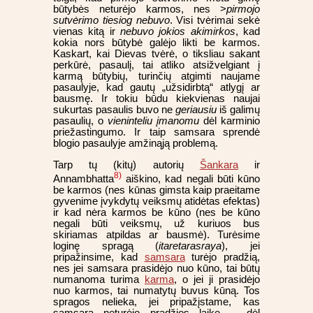
būtybės neturėjo karmos, nes >
pirmojo
sutvėrimo tiesiog nebuvo
. Visi tvėrimai sekė
vienas kitą ir
nebuvo jokios akimirkos
, kad
kokia nors būtybė galėjo likti be karmos.
Kaskart, kai Dievas tvėrė, o tiksliau sakant
perkūrė, pasaulį, tai atliko atsižvelgiant į
karmą būtybių, turinčių atgimti naujame
pasaulyje, kad gautų „užsidirbtą“ atlygį ar
bausmę. Ir tokiu būdu kiekvienas naujai
sukurtas pasaulis buvo ne
geriausiu
iš galimų
pasaulių, o
vieninteliu įmanomu
dėl karminio
priežastingumo. Ir taip samsara sprendė
blogio pasaulyje amžinąją problemą.
Tarp tų (kitų) autorių
Šankara
ir
8)
Annambhatta
aiškino, kad negali būti kūno
be karmos (nes kūnas gimsta kaip praeitame
gyvenime įvykdytų veiksmų atidėtas efektas)
ir kad nėra karmos be kūno (nes be kūno
negali būti veiksmų, už kuriuos bus
skiriamas atpildas ar bausmė). Turėsime
loginę spragą (
itaretarasraya
), jei
pripažinsime, kad
samsara
turėjo pradžią,
nes jei samsara prasidėjo nuo kūno, tai būtų
numanoma turima
karma
, o jei ji prasidėjo
nuo karmos, tai numatytų buvus kūną. Tos
spragos nelieka, jei pripažįstame, kas
samsara neturėjo pradžios laike, - dėl