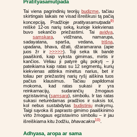
Pratityasamutpada
Tai viena pagrindinių teorijų
budizme
, tačiau
skirtingais laikais ne visad išreiškusi tą pačią
9)
koncepciją. Pradžioje
pratityasamutpada
reiškė 12-os narių seką, kurioje kiekvienas
buvo sekančio priežastimi. Tai
avidya
,
samskara
, vidžnana, namarupa,
sadayatana, sparša, vedana,
trišna
,
upadana, bhava, džati, džaramarana (apie
juos žr ir
>>>>>
). Toji seka tik bandė
paaiškinti, kaip vyksta gimimas, mirtis ir
kančios. Vėliau ji patyrė gilų pokytį – ji
pateikiama kaip ratas su 12 segmentų, kurių
kiekvienas atitinka minėtus narius, bet ir
toliau per priežastinį narių ryšį aiškina tuos
pačius klausimus. Tačiau papildomai
mokoma, kad ratas sukasi ir yra
reinkarnacijų, sudarančių žmogaus
egzistavimą (
samsara
), simboliu. Ir tas ratas
sukasi neturėdamas pradžios ir suksis tol,
kol nebus sustabdytas
budistinių
mokymų.
Taigi sąvoka iš paprasto gimimo paaiškinimo
virto žmogaus egzistavimo simboliu – ir jau
10)
išreiškiama kitu žodžiu,
bhavacakra
.
Adhyasa, aropa ar sama