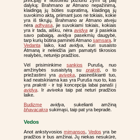
principą
) ir filosofiniu požiūriu žymi tą patį
dalyką: Brahmano ar Atmano nepažinimą,
klaidingą jų būties supratimą, klaidingą jų
suvokimo aktą, priimant juos ne tokiais, kokie
yra iš tikrųjų. Brahmano ar Atmano atveju
nėra
adhyasa
, jie suvokiami tokiais, kokiais
yra ir tada, aišku, nėra
avidya
ar ji pasiekia
savo pabaigą.
avidya
pasekmių daugybė,
tarp kurių būtina paminėti Atmano
samsarą
. Ir
Vedanta
laiko, kad
avidya
, kuri susaisto
Atmaną ir neleidžia jam pamatyti tikrosios
realybės, neturėjo pradžios.
Vėl prisiminkime
sankjos
Purušą, nuo
amžinybės susaistytą su
prakriti
, o to
priežastimi yra
aviveka
, pasireiškianti tuo,
kad neatskiriama kas yra Puruša nuo to, kas
yra
prakriti
- ir toji koncepcija labai panaši į
avidya
. Ir
aviveka
taip pat neturi pradžios
laike.
Budizme
avidya
, sukelianti amžiną
bhavacakra
sukimąsi, taip pat yra bepradė.
Vedos
Anot ankstyvosios
mimansos
,
Vedos
yra be
pradžios ir bus amžinai. Jų niekas nesukūrė,