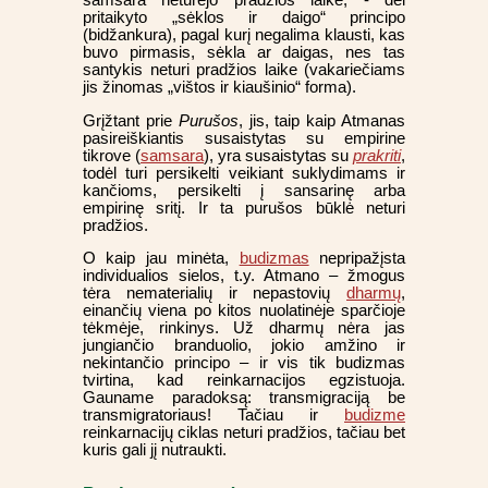
pritaikyto „sėklos ir daigo“ principo
(bidžankura), pagal kurį negalima klausti, kas
buvo pirmasis, sėkla ar daigas, nes tas
santykis neturi pradžios laike (vakariečiams
jis žinomas „vištos ir kiaušinio“ forma).
Grįžtant prie
Purušos
, jis, taip kaip Atmanas
pasireiškiantis susaistytas su empirine
tikrove (
samsara
), yra susaistytas su
prakriti
,
todėl turi persikelti veikiant suklydimams ir
kančioms, persikelti į sansarinę arba
empirinę sritį. Ir ta purušos būklė neturi
pradžios.
O kaip jau minėta,
budizmas
nepripažįsta
individualios sielos, t.y. Atmano – žmogus
tėra nematerialių ir nepastovių
dharmų
,
einančių viena po kitos nuolatinėje sparčioje
tėkmėje, rinkinys. Už dharmų nėra jas
jungiančio branduolio, jokio amžino ir
nekintančio principo – ir vis tik budizmas
tvirtina, kad reinkarnacijos egzistuoja.
Gauname paradoksą: transmigraciją be
transmigratoriaus! Tačiau ir
budizme
reinkarnacijų ciklas neturi pradžios, tačiau bet
kuris gali jį nutraukti.