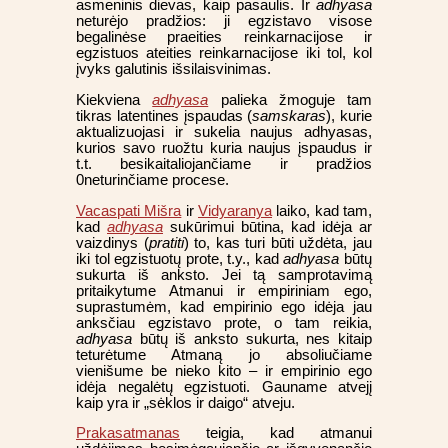
asmeninis dievas, kaip pasaulis. Ir
adhyasa
neturėjo pradžios: ji egzistavo visose
begalinėse praeities reinkarnacijose ir
egzistuos ateities reinkarnacijose iki tol, kol
įvyks galutinis išsilaisvinimas.
Kiekviena
adhyasa
palieka žmoguje tam
tikras latentines įspaudas (
samskaras
), kurie
aktualizuojasi ir sukelia naujus adhyasas,
kurios savo ruožtu kuria naujus įspaudus ir
t.t. besikaitaliojančiame ir pradžios
0neturinčiame procese.
Vacaspati Mišra
ir
Vidyaranya
laiko, kad tam,
kad
adhyasa
sukūrimui būtina, kad idėja ar
vaizdinys (
pratiti
) to, kas turi būti uždėta, jau
iki tol egzistuotų prote, t.y., kad
adhyasa
būtų
sukurta iš anksto. Jei tą samprotavimą
pritaikytume Atmanui ir empiriniam ego,
suprastumėm, kad empirinio ego idėja jau
anksčiau egzistavo prote, o tam reikia,
adhyasa
būtų iš anksto sukurta, nes kitaip
teturėtume Atmaną jo absoliučiame
vienišume be nieko kito – ir empirinio ego
idėja negalėtų egzistuoti. Gauname atvejį
kaip yra ir „sėklos ir daigo“ atveju.
Prakasatmanas
teigia, kad atmanui