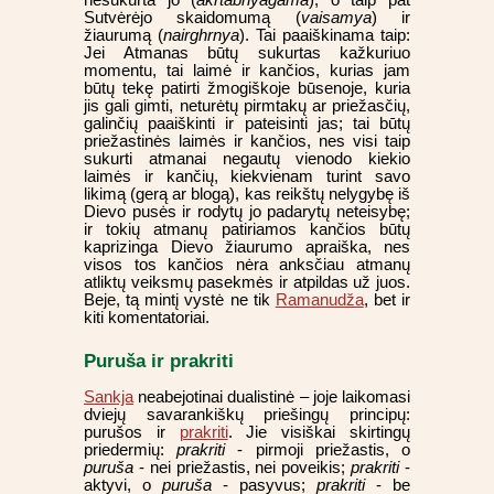
nesukurta jo (
akrtabhyagama
), o taip pat
Sutvėrėjo skaidomumą (
vaisamya
) ir
žiaurumą (
nairghrnya
). Tai paaiškinama taip:
Jei Atmanas būtų sukurtas kažkuriuo
momentu, tai laimė ir kančios, kurias jam
būtų tekę patirti žmogiškoje būsenoje, kuria
jis gali gimti, neturėtų pirmtakų ar priežasčių,
galinčių paaiškinti ir pateisinti jas; tai būtų
priežastinės laimės ir kančios, nes visi taip
sukurti atmanai negautų vienodo kiekio
laimės ir kančių, kiekvienam turint savo
likimą (gerą ar blogą), kas reikštų nelygybę iš
Dievo pusės ir rodytų jo padarytų neteisybę;
ir tokių atmanų patiriamos kančios būtų
kaprizinga Dievo žiaurumo apraiška, nes
visos tos kančios nėra anksčiau atmanų
atliktų veiksmų pasekmės ir atpildas už juos.
Beje, tą mintį vystė ne tik
Ramanudža
, bet ir
kiti komentatoriai.
Puruša ir prakriti
Sankja
neabejotinai dualistinė – joje laikomasi
dviejų savarankiškų priešingų principų:
purušos ir
prakriti
. Jie visiškai skirtingų
priedermių:
prakriti
- pirmoji priežastis, o
puruša
- nei priežastis, nei poveikis;
prakriti
-
aktyvi, o
puruša
- pasyvus;
prakriti
- be