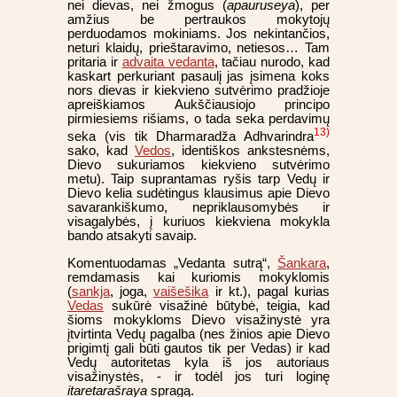
nei dievas, nei žmogus (
apauruseya
), per
amžius be pertraukos mokytojų
perduodamos mokiniams. Jos nekintančios,
neturi klaidų, prieštaravimo, netiesos… Tam
pritaria ir
advaita vedanta
, tačiau nurodo, kad
kaskart perkuriant pasaulį jas įsimena koks
nors dievas ir kiekvieno sutvėrimo pradžioje
apreiškiamos Aukščiausiojo principo
pirmiesiems rišiams, o tada seka perdavimų
13)
seka (vis tik Dharmaradža Adhvarindra
sako, kad
Vedos
, identiškos ankstesnėms,
Dievo sukuriamos kiekvieno sutvėrimo
metu). Taip suprantamas ryšis tarp Vedų ir
Dievo kelia sudėtingus klausimus apie Dievo
savarankiškumo, nepriklausomybės ir
visagalybės, į kuriuos kiekviena mokykla
bando atsakyti savaip.
Komentuodamas „Vedanta sutrą“,
Šankara
,
remdamasis kai kuriomis mokyklomis
(
sankja
, joga,
vaišešika
ir kt.), pagal kurias
Vedas
sukūrė visažinė būtybė, teigia, kad
šioms mokykloms Dievo visažinystė yra
įtvirtinta Vedų pagalba (nes žinios apie Dievo
prigimtį gali būti gautos tik per Vedas) ir kad
Vedų autoritetas kyla iš jos autoriaus
visažinystės, - ir todėl jos turi loginę
itaretarašraya
spragą.