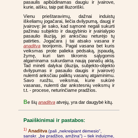
pasaulis apibūdinamas daugiu ir įvairove,
kurie, aišku, taip pat iliuzoriški.
Vienu prieštaravimų, dažnai induistų
iškeliamų jogačarai, liečia dvilypumą, daugį ir
įvairovę: jie sako, kad sąmonė negali sukurti
pažinau subjekto ir daugybinio ir įvairialypio
pasaulio iliuziją, jei anksčiau neturėjo tų
patirties. Jogačara į tai atsako
vasana
ir
anaditva
teorijomis. Pagal
vasana
bet kuris
veiksmas prote palieka pėdsaką, įspaudą,
žymę, kuri tam tikromis sąlygomis
atgaminama sukurdama naują panašų aktą.
Tad minėti dalykai (iliuzija, subjekto-objekto
dvilypumas ir pasaulio daugis ir įvairovė)
nulemti anksčiau paliktų vasanų atgaminimu.
Savo ruožtu, veiksmai, kurie sukūrė
vasanas, nulemti dar ankstesnių veiksmų ir
t.t. - procese, neturinčiame pradžios.
B
e šių
anaditva
atvejų, yra dar daugybė kitų.
Paaiškinimai ir pastabos:
1)
Anaditva
(pali „nekreipiant dėmesio“,
sanskr. „be pradžios, amžina“) – tiek induizme,