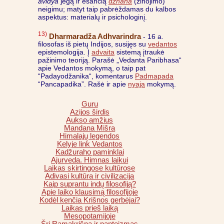
avidya
jėgą ir esančią
džnana
(žinojimo)
neigimu; matyt taip pabrėždamas du kalbos
aspektus: materialų ir psichologinį.
13)
Dharmaradža Adhvarindra
- 16 a.
filosofas iš pietų Indijos, susijęs su
vedantos
epistemologija. Į
advaita
sistemą įtraukė
pažinimo teoriją. Parašė „Vedanta Paribhasa“
apie Vedantos mokymą, o taip pat
“Padayodžanika“, komentarus
Padmapada
“Pancapadika”. Rašė ir apie
nyaja
mokymą.
Guru
Azijos širdis
Aukso amžius
Mandana Mišra
Himalajų legendos
Kelyje link Vedantos
Kadžuraho paminklai
Ajurveda. Himnas laikui
Laikas skirtingose kultūrose
Adivasi kultūra ir civilizacija
Kaip suprantu indų filosofiją?
Apie laiko klausimą filosofijoje
Kodėl kenčia Krišnos gerbėjai?
Laikas prieš laiką
Mesopotamijoje