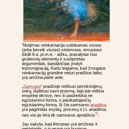
Tikėjimas reinkarnacija sutinkamas visose
(arba beveik visose) sistemose, ėmusiose
iškilti 6 a. pr.m.e. - aišku, pravalytas nuo
grubesnių elementų ir sustiprintas
argumentais, bandančiais įrodyti
transmigraciją. Kartu teigiama, kad žmogaus
reinkarnacijų grandinė neturi pradžios laike,
yra amžina
parte ante
.
„
Samsara
“ pradžioje reiškusi persikūnijimų
seką, išplėtusi savo prasmę, taip pat reiškia
empirinę tikrovę
, nes ši pasireiškia ne
egzistavimo forma, o pasikartojančių
egzistavimų forma. Iš čia samsaros
anaditva
yra pagrindas esybių, procesų ir t.t.
anaditvai
,
7)
nes visi jie tėra tik samsaros apraiškos
.
Jau sakyta, kad Atmanas yra amžinas ir
nekintantis, o jo esmė yra buvimas,