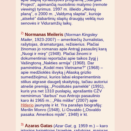
Project“, apimančią nuotolinio matymo (
remote
viewing
) tyrimus. 1997 m. išleido „Ateivių
planą“, o 2000 m. „Valdymą slaptai“, kurioje
„atsekė“ dabartinių slaptų draugijų veiklą nuo
senovės ir Viduramžių laikų.
2)
Normanas Meileris
(
Norman Kingsley
Mailer
, 1923-2007) – amerikiečių žurnalistas,
rašytojas, dramaturgas, režisierius. Plačiai
žinomas jo romanas apie Antrąjį pasaulinį karą
„Nuogi ir mirę“ (1948). Plačiai žinomi ir
dokumentiniai reportažai apie taikos žygį į
Vašingtoną „Nakties armija“ (1968). Dar
paminėtina „Kodėl mes Vietname?“ (1968) –
apie medžioklės išvyką į Aliaską grizlio
sumedžiojimui, kurios labai eksperimentinis
stilius atgrasė daugelį skaitytojų, tačiau autoriui
atnešė premiją; „Prostitutės pamėklė“ (1991),
kuris yra net 1310 puslapių, aprašantis CŽV
neminimus “darbus” nuo Antrojo pasaulinio
karo iki 1965 m.; „Pilis miške“ (2007) apie
Hitlerio
jaunystę ir kt. Yra parašęs biografijų:
Merilin Monro (1948), Li Osvaldo („Osvaldo
pasaka: Amerikos mįslė“, 1948) ir kt.
3)
Azaras Gatas
(
Azar Gat
, g. 1959 m.) – karo
istorijos tyrinėtojas Izraelyje, rašytojas, majoras,