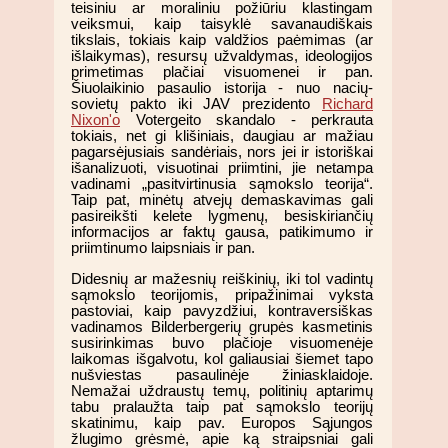
teisiniu ar moraliniu požiūriu klastingam
veiksmui, kaip taisyklė savanaudiškais
tikslais, tokiais kaip valdžios paėmimas (ar
išlaikymas), resursų užvaldymas, ideologijos
primetimas plačiai visuomenei ir pan.
Šiuolaikinio pasaulio istorija - nuo nacių-
sovietų pakto iki JAV prezidento
Richard
Nixon'o
Votergeito skandalo - perkrauta
tokiais, net gi klišiniais, daugiau ar mažiau
pagarsėjusiais sandėriais, nors jei ir istoriškai
išanalizuoti, visuotinai priimtini, jie netampa
vadinami „pasitvirtinusia sąmokslo teorija“.
Taip pat, minėtų atvejų demaskavimas gali
pasireikšti kelete lygmenų, besiskiriančių
informacijos ar faktų gausa, patikimumo ir
priimtinumo laipsniais ir pan.
Didesnių ar mažesnių reiškinių, iki tol vadintų
sąmokslo teorijomis, pripažinimai vyksta
pastoviai, kaip pavyzdžiui, kontraversiškas
vadinamos Bilderbergerių grupės kasmetinis
susirinkimas buvo plačioje visuomenėje
laikomas išgalvotu, kol galiausiai šiemet tapo
nušviestas pasaulinėje žiniasklaidoje.
Nemažai uždraustų temų, politinių aptarimų
tabu pralaužta taip pat sąmokslo teorijų
skatinimu, kaip pav. Europos Sąjungos
žlugimo grėsmė, apie ką straipsniai gali