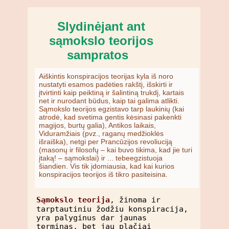
Slydinėjant ant
sąmokslo teorijos
sampratos
Aiškintis konspiracijos teorijas kyla iš noro
nustatyti esamos padėties rakštį, išskirti ir
įtvirtinti kaip peiktiną ir šalintiną trukdį, kartais
net ir nurodant būdus, kaip tai galima atlikti.
Sąmokslo teorijos egzistavo tarp laukinių (kai
atrodė, kad svetima gentis kėsinasi pakenkti
magijos, burtų galia), Antikos laikais,
Viduramžiais (pvz., raganų medžioklės
išraiška), netgi per Prancūzijos revoliuciją
(masonų ir filosofų – kai buvo tikima, kad jie turi
įtaką! – sąmokslai) ir ... tebeegzistuoja
šiandien. Vis tik įdomiausia, kad kai kurios
konspiracijos teorijos iš tikro pasiteisina.
Sąmokslo teorija
, žinoma ir
tarptautiniu žodžiu konspiracija,
yra palyginus dar jaunas
terminas, bet jau plačiai