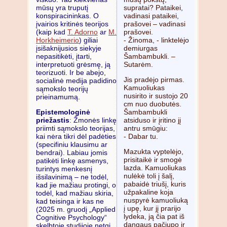
supratai? Pataikei,
mūsų yra truputį
vadinasi pataikei,
konspiracininkas. O
prašovei – vadinasi
įvairios kritinės teorijos
prašovei.
(kaip kad
T. Adorno
ar
M.
- Žinoma, - linktelėjo
Horkheimerio
) giliai
demiurgas
įsišaknijusios siekyje
Šambambukli. –
nepasitikėti, įtarti,
Sutarėm.
interpretuoti grėsmę, ją
teorizuoti. Ir be abejo,
Jis pradėjo pirmas.
socialinė medija padidino
Kamuoliukas
sąmokslo teorijų
nusirito ir sustojo 20
prieinamumą.
cm nuo duobutės.
Šambambukli
Epistemologinė
atsiduso ir įritino jį
priežastis
: Žmonės linkę
antru smūgiu:
priimti sąmokslo teorijas,
- Dabar tu.
kai nėra tikri dėl padėties
(specifiniu klausimu ar
Mazukta vyptelėjo,
bendrai). Labiau jomis
prisitaikė ir smogė
patikėti linkę asmenys,
lazda. Kamuoliukas
turintys menkesnį
nulėkė toli į šalį,
išsilavinimą – ne todėl,
pabaidė triušį, kuris
kad jie mažiau protingi, o
užpakaline koja
todėl, kad mažiau skiria,
nuspyrė kamuoliuką
kad teisinga ir kas ne
į upę, kur jį prarijo
(2025 m. gruodį „Applied
lydeka, ją čia pat iš
Cognitive Psychology“
dangaus pačiupo ir
skelbtoje studijoje netgi