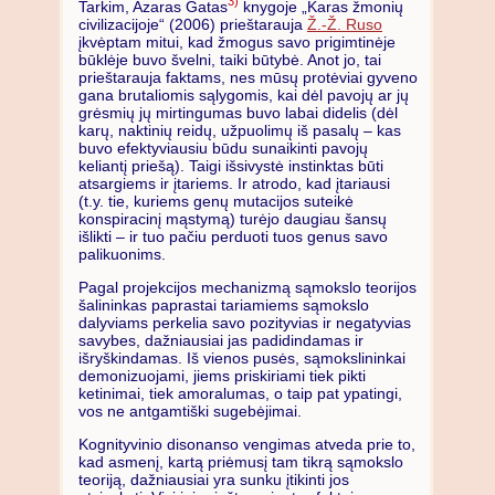
3)
Tarkim, Azaras Gatas
knygoje „Karas žmonių
civilizacijoje“ (2006) prieštarauja
Ž.-Ž. Ruso
įkvėptam mitui, kad žmogus savo prigimtinėje
būklėje buvo švelni, taiki būtybė. Anot jo, tai
prieštarauja faktams, nes mūsų protėviai gyveno
gana brutaliomis sąlygomis, kai dėl pavojų ar jų
grėsmių jų mirtingumas buvo labai didelis (dėl
karų, naktinių reidų, užpuolimų iš pasalų – kas
buvo efektyviausiu būdu sunaikinti pavojų
keliantį priešą). Taigi išsivystė instinktas būti
atsargiems ir įtariems. Ir atrodo, kad įtariausi
(t.y. tie, kuriems genų mutacijos suteikė
konspiracinį mąstymą) turėjo daugiau šansų
išlikti – ir tuo pačiu perduoti tuos genus savo
palikuonims.
Pagal projekcijos mechanizmą sąmokslo teorijos
šalininkas paprastai tariamiems sąmokslo
dalyviams perkelia savo pozityvias ir negatyvias
savybes, dažniausiai jas padidindamas ir
išryškindamas. Iš vienos pusės, sąmokslininkai
demonizuojami, jiems priskiriami tiek pikti
ketinimai, tiek amoralumas, o taip pat ypatingi,
vos ne antgamtiški sugebėjimai.
Kognityvinio disonanso vengimas atveda prie to,
kad asmenį, kartą priėmusį tam tikrą sąmokslo
teoriją, dažniausiai yra sunku įtikinti jos