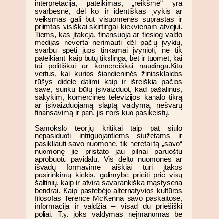
interpretacija, pateikimas, „reikšmė“ yra
svarbesnė, dėl ko ir identiškas įvykis ar
veiksmas gali būt visuomenės suprastas ir
priimtas visiškai skirtingai kiekvienam atvejui.
Tiems, kas įtakoja, finansuoja ar tiesiog valdo
medijas neverta nerimauti dėl pačių įvykių,
svarbu spėti juos tinkamai įvynioti, ne tik
pateikiant, kaip būtų tikslinga, bet ir tuomet, kai
tai politiškai ar komerciškai naudinga.Kita
vertus, kai kurios šiandieninės žiniasklaidos
rūšys didele dalimi kaip ir išreiškia pačios
save, sunku būtų įsivaizduot, kad pašalinus,
sakykim, komercinės televizijos kanalo tikrą
ar įsivaizduojamą slaptą valdymą, nešvarų
finansavimą ir pan. jis nors kuo pasikeistų.
Sąmokslo teorijų kritikai taip pat siūlo
nepasiduoti intriguojantiems siužetams ir
pasikliauti savo nuomone, tik neretai tą „savo“
nuomonę jie pristato jau pilnai paruoštu
aprobuotu pavidalu. Vis dėlto nuomonės ar
išvadų formavime aiškiai turi įtakos
pasirinkimų kiekis, galimybė prieiti prie visų
šaltinių, kaip ir atvira savarankiška mąstysena
bendrai. Kaip pastebėjo alternatyvios kultūros
filosofas Terence McKenna savo paskaitose,
informacija ir valdžia – visad du priešiški
poliai. T.y. joks valdymas neįmanomas be