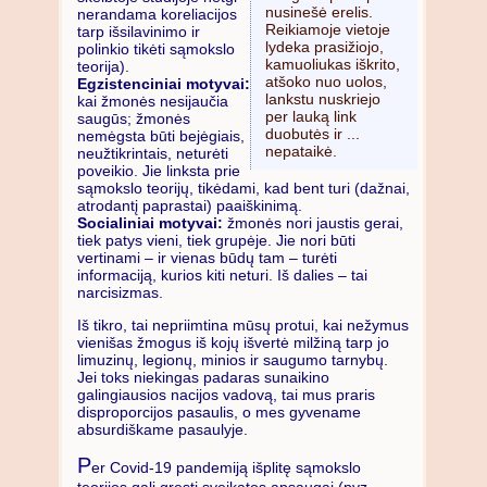
nusinešė erelis.
nerandama koreliacijos
Reikiamoje vietoje
tarp išsilavinimo ir
lydeka prasižiojo,
polinkio tikėti sąmokslo
kamuoliukas iškrito,
teorija).
atšoko nuo uolos,
Egzistenciniai motyvai:
lankstu nuskriejo
kai žmonės nesijaučia
per lauką link
saugūs; žmonės
duobutės ir ...
nemėgsta būti bejėgiais,
nepataikė.
neužtikrintais, neturėti
poveikio. Jie linksta prie
sąmokslo teorijų, tikėdami, kad bent turi (dažnai,
atrodantį paprastai) paaiškinimą.
Socialiniai motyvai:
žmonės nori jaustis gerai,
tiek patys vieni, tiek grupėje. Jie nori būti
vertinami – ir vienas būdų tam – turėti
informaciją, kurios kiti neturi. Iš dalies – tai
narcisizmas.
Iš tikro, tai nepriimtina mūsų protui, kai nežymus
vienišas žmogus iš kojų išvertė milžiną tarp jo
limuzinų, legionų, minios ir saugumo tarnybų.
Jei toks niekingas padaras sunaikino
galingiausios nacijos vadovą, tai mus praris
disproporcijos pasaulis, o mes gyvename
absurdiškame pasaulyje.
P
er Covid-19 pandemiją išplitę sąmokslo