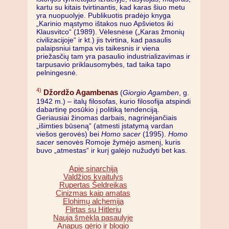
kartu su kitais tvirtinantis, kad karas šiuo metu
yra nuopuolyje. Publikuotis pradėjo knyga
„Karinio mąstymo ištakos nuo Apšvietos iki
Klausvitco“ (1989). Vėlesnėse („Karas žmonių
civilizacijoje“ ir kt.) jis tvirtina, kad pasaulis
palaipsniui tampa vis taikesnis ir viena
priežasčių tam yra pasaulio industrializavimas ir
tarpusavio priklausomybės, tad taika tapo
pelningesnė.
4)
Džordžo Agambenas
(
Giorgio Agamben
, g.
1942 m.) – italų filosofas, kurio filosofija atspindi
dabartinę posūkio į politiką tendenciją.
Geriausiai žinomas darbais, nagrinėjančiais
„išimties būseną“ (atmesti įstatymą vardan
viešos gerovės) bei
Homo sacer
(1995).
Homo
sacer
senovės Romoje žymėjo asmenį, kuris
buvo „atmestas“ ir kurį galėjo nužudyti bet kas.
Apie sinarchiją
Valdžios kvaitulys
Rupertas Šeldreikas
Cinizmas kaip amatas
Elohimų alchemija
Flirtas su Hitleriu
Nauja šmėkla pasaulyje
Anapus gėrio ir blogio