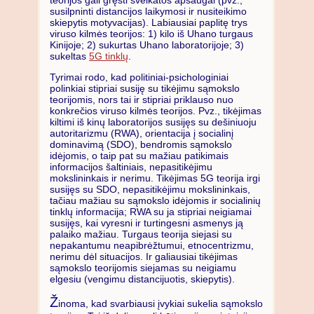
teorijos gali gręsti sveikatos apsaugai (pvz.,
susilpninti distancijos laikymosi ir nusiteikimo
skiepytis motyvacijas). Labiausiai paplitę trys
viruso kilmės teorijos: 1) kilo iš Uhano turgaus
Kinijoje; 2) sukurtas Uhano laboratorijoje; 3)
sukeltas
5G tinklų
.
Tyrimai rodo, kad politiniai-psichologiniai
polinkiai stipriai susiję su tikėjimu sąmokslo
teorijomis, nors tai ir stipriai priklauso nuo
konkrečios viruso kilmės teorijos. Pvz., tikėjimas
kiltimi iš kinų laboratorijos susijęs su dešiniuoju
autoritarizmu (RWA), orientacija į socialinį
dominavimą (SDO), bendromis sąmokslo
idėjomis, o taip pat su mažiau patikimais
informacijos šaltiniais, nepasitikėjimu
mokslininkais ir nerimu. Tikėjimas 5G teorija irgi
susijęs su SDO, nepasitikėjimu mokslininkais,
tačiau mažiau su sąmokslo idėjomis ir socialinių
tinklų informacija; RWA su ja stipriai neigiamai
susijęs, kai vyresni ir turtingesni asmenys ją
palaiko mažiau. Turgaus teorija siejasi su
nepakantumu neapibrėžtumui, etnocentrizmu,
nerimu dėl situacijos. Ir galiausiai tikėjimas
sąmokslo teorijomis siejamas su neigiamu
elgesiu (vengimu distancijuotis, skiepytis).
Ž
inoma, kad svarbiausi įvykiai sukelia sąmokslo