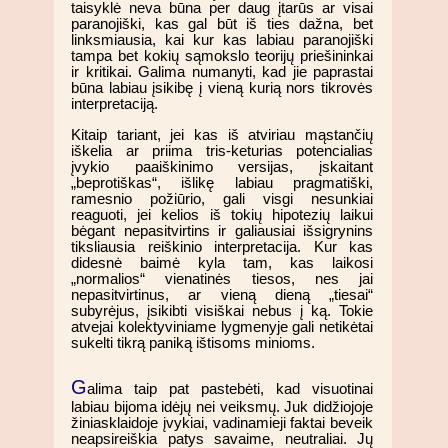
taisyklė neva būna per daug įtarūs ar visai
paranojiški, kas gal būt iš ties dažna, bet
linksmiausia, kai kur kas labiau paranojiški
tampa bet kokių sąmokslo teorijų priešininkai
ir kritikai. Galima numanyti, kad jie paprastai
būna labiau įsikibę į vieną kurią nors tikrovės
interpretaciją.
Kitaip tariant, jei kas iš atviriau mąstančių
iškelia ar priima tris-keturias potencialias
įvykio paaiškinimo versijas, įskaitant
„beprotiškas“, išlikę labiau pragmatiški,
ramesnio požiūrio, gali visgi nesunkiai
reaguoti, jei kelios iš tokių hipotezių laikui
bėgant nepasitvirtins ir galiausiai išsigrynins
tiksliausia reiškinio interpretacija. Kur kas
didesnė baimė kyla tam, kas laikosi
„normalios“ vienatinės tiesos, nes jai
nepasitvirtinus, ar vieną dieną „tiesai“
subyrėjus, įsikibti visiškai nebus į ką. Tokie
atvejai kolektyviniame lygmenyje gali netikėtai
sukelti tikrą paniką ištisoms minioms.
G
alima taip pat pastebėti, kad visuotinai
labiau bijoma idėjų nei veiksmų. Juk didžiojoje
žiniasklaidoje įvykiai, vadinamieji faktai beveik
neapsireiškia patys savaime, neutraliai. Jų