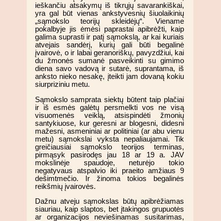
ieškančiu atsakymų iš tikrųjų savarankiškai,
yra gal būt vienas ankstyvesnių šiuolaikinių
„sąmokslo teorijų skleidėjų“. Viename
pokalbyje jis ėmėsi paprastai apibrėžti, kaip
galima suprasti ir patį sąmokslą, ar kai kuriais
atvejais sandėrį, kurių gali būti begalinė
įvairovė, o ir labai geranoriškų, pavyzdžiui, kai
du žmonės sumanė pasveikinti su gimimo
diena savo vadovą ir sutarė, suprantama, iš
anksto nieko nesakę, įteikti jam dovaną kokiu
siurpriziniu metu.
Sąmokslo samprata siektų būtent taip plačiai
ir iš esmės galėtų persmelkti vos ne visą
visuomenės veiklą, atsispindėti žmonių
santykiuose, kur geresni ar blogesni, didesni
mažesni, asmeniniai ar politiniai (ar abu vienu
metu) sąmokslai vyksta nepaliaujamai. Tik
greičiausiai sąmokslo teorijos terminas,
pirmąsyk pasirodęs jau 18 ar 19 a. JAV
mokslinėje spaudoje, neturėjo tokio
negatyvaus atspalvio iki praeito amžiaus 9
dešimtmečio. Ir žinoma tokios begalinės
reikšmių įvairovės.
Dažnu atveju sąmokslas būtų apibrėžiamas
siauriau, kaip slaptos, bet įtakingos grupuotės
ar organizacijos neviešinamas susitarimas,