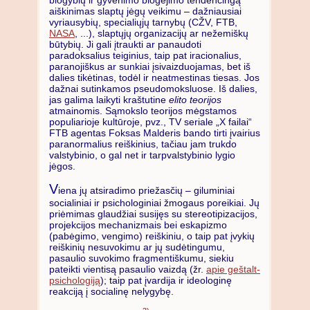
aiškinimas slaptų jėgų veikimu – dažniausiai
vyriausybių, specialiųjų tarnybų (CŽV, FTB,
NASA
, ...), slaptųjų organizacijų ar nežemiškų
būtybių. Ji gali įtraukti ar panaudoti
paradoksalius teiginius, taip pat iracionalius,
paranojiškus ar sunkiai įsivaizduojamas, bet iš
dalies tikėtinas, todėl ir neatmestinas tiesas. Jos
dažnai sutinkamos pseudomoksluose. Iš dalies,
jas galima laikyti kraštutine
elito teorijos
atmainomis. Sąmokslo teorijos mėgstamos
populiarioje kultūroje, pvz., TV seriale „X failai“
FTB agentas Foksas Malderis bando tirti įvairius
paranormalius reiškinius, tačiau jam trukdo
valstybinio, o gal net ir tarpvalstybinio lygio
jėgos.
V
iena jų atsiradimo priežasčių – giluminiai
socialiniai ir psichologiniai žmogaus poreikiai. Jų
priėmimas glaudžiai susijęs su stereotipizacijos,
projekcijos mechanizmais bei eskapizmo
(pabėgimo, vengimo) reiškiniu, o taip pat įvykių
reiškinių nesuvokimu ar jų sudėtingumu,
pasaulio suvokimo fragmentiškumu, siekiu
pateikti vientisą pasaulio vaizdą (žr.
apie geštalt-
psichologiją
); taip pat įvardija ir ideologinę
reakciją į socialinę nelygybę.