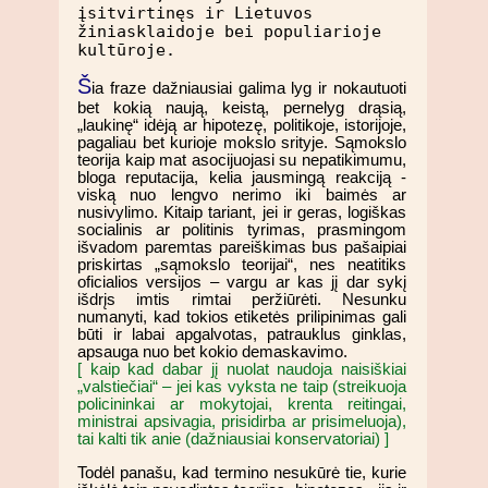
įsitvirtinęs ir Lietuvos
žiniasklaidoje bei populiarioje
kultūroje.
Š
ia fraze dažniausiai galima lyg ir nokautuoti
bet kokią naują, keistą, pernelyg drąsią,
„laukinę“ idėją ar hipotezę, politikoje, istorijoje,
pagaliau bet kurioje mokslo srityje. Sąmokslo
teorija kaip mat asocijuojasi su nepatikimumu,
bloga reputacija, kelia jausmingą reakciją -
viską nuo lengvo nerimo iki baimės ar
nusivylimo. Kitaip tariant, jei ir geras, logiškas
socialinis ar politinis tyrimas, prasmingom
išvadom paremtas pareiškimas bus pašaipiai
priskirtas „sąmokslo teorijai“, nes neatitiks
oficialios versijos – vargu ar kas jį dar sykį
išdrįs imtis rimtai peržiūrėti. Nesunku
numanyti, kad tokios etiketės prilipinimas gali
būti ir labai apgalvotas, patrauklus ginklas,
apsauga nuo bet kokio demaskavimo.
[ kaip kad dabar jį nuolat naudoja naisiškiai
„valstiečiai“ – jei kas vyksta ne taip (streikuoja
policininkai ar mokytojai, krenta reitingai,
ministrai apsivagia, prisidirba ar prisimeluoja),
tai kalti tik anie (dažniausiai konservatoriai) ]
Todėl panašu, kad termino nesukūrė tie, kurie