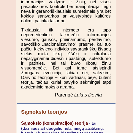
informacijos valdymo ir žinių, net visos
pasaulėžiūros kontrolė bei manipuliacija, tegu
neva ir geranoriškiausiais sumetimais yra bet
kokios santvarkos ar valstybinės kultūros
dalimi, patinka tai ar ne.
Tikriausiai tik interneto era tapo
neprecedentiniu laikmečiu informacijos
viešumo, gausos, prieinamumo, perdavimo,
savotiško „nacionalizavimo“ prasme, kai tuo
pačiu, kiekvieno individo savarankiškų išvadų
siekis meta tikrą iššūkį ir reikalauja
nepalyginamai didesnių pastangų, sutelktumo
ir patirties, nei tai buvo ribotų žinių
visuomenėje. Bet gal tame atsispindi
žmogaus evoliucija, labiau nei, sakykim,
Darvino teorijoje – kuri vadinasi, beje, būtent
teorija, tačiau kuriai pavyko sėkmingai tapti
akademinio mokslo atrama.
Parengė
Lukas Devita
Sąmokslo teorijos
Sąmokslo (konspiracijos) teorija
- tai
(dažniausiai) daugelio nelaimingų atsitikimų,
blogybių ir gyvenimo blogėjimo tendencingą