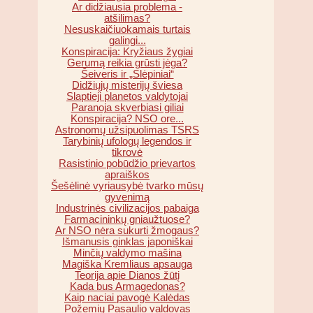
Ar didžiausia problema -
atšilimas?
Nesuskaičiuokamais turtais
galingi...
Konspiracija: Kryžiaus žygiai
Gerumą reikia grūsti jėga?
Šeiveris ir „Slėpiniai“
Didžiųjų misterijų šviesa
Slaptieji planetos valdytojai
Paranoja skverbiasi giliai
Konspiracija? NSO ore...
Astronomų užsipuolimas TSRS
Tarybinių ufologų legendos ir
tikrovė
Rasistinio pobūdžio prievartos
apraiškos
Šešėlinė vyriausybė tvarko mūsų
gyvenimą
Industrinės civilizacijos pabaiga
Farmacininkų gniaužtuose?
Ar NSO nėra sukurti žmogaus?
Išmanusis ginklas japoniškai
Minčių valdymo mašina
Magiška Kremliaus apsauga
Teorija apie Dianos žūtį
Kada bus Armagedonas?
Kaip naciai pavogė Kalėdas
Požemių Pasaulio valdovas