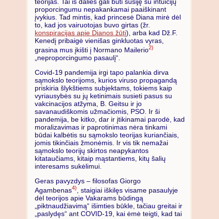
teorijas. Tai iš dalies gali būti susiję su intuicijų
proporcingumu nepakankamai paaiškinant
įvykius. Tad mintis, kad princesė Diana mirė dėl
to, kad jos vairuotojas buvo girtas (žr.
konspiracijas apie Dianos žūtį
), arba kad Dž.F.
Kenedį pribaigė vienišas ginkluotas vyras,
2)
grasina mus įkišti į Normano Mailerio
„neproporcingumo pasaulį“.
Covid-19 pandemija irgi tapo palankia dirva
sąmokslo teorijoms, kurios viruso propagandą
priskiria šlykštiems subjektams, tokiems kaip
vyriausybės su jų ketinimais susieti pasus su
vakcinacijos atžyma, B. Geitsu ir jo
savanaudiškomis užmačiomis, PSO. Ir ši
pandemija, be kitko, dar ir įtikinamai parodė, kad
moralizavimas ir paprotinimas nėra tinkami
būdai kalbėtis su sąmokslo teorijas kuriančiais,
jomis tikinčiais žmonėmis. Ir vis tik nemažai
sąmokslo teorijų skirtos neapykantos
kitataučiams, kitaip mąstantiems, kitų šalių
interesams sukėlimui.
Geras pavyzdys – filosofas Giorgo
4)
Agambenas
, staigiai iškilęs visame pasaulyje
dėl teorijos apie Vakarams būdingą
„piktnaudžiavimą“ išimties būkle, tačiau greitai ir
„paslydęs“ ant COVID-19, kai ėmė teigti, kad tai