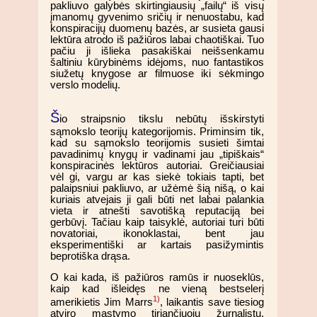
pakliuvo galybės skirtingiausių „failų“ iš visų
įmanomų gyvenimo sričių ir nenuostabu, kad
konspiracijų duomenų bazės, ar susieta gausi
lektūra atrodo iš pažiūros labai chaotiškai. Tuo
pačiu ji išlieka pasakiškai neišsenkamu
šaltiniu kūrybinėms idėjoms, nuo fantastikos
siužetų knygose ar filmuose iki sėkmingo
verslo modelių.
Š
io straipsnio tikslu nebūtų išskirstyti
sąmokslo teorijų kategorijomis. Priminsim tik,
kad su sąmokslo teorijomis susieti šimtai
pavadinimų knygų ir vadinami jau „tipiškais“
konspiracinės lektūros autoriai. Greičiausiai
vėl gi, vargu ar kas siekė tokiais tapti, bet
palaipsniui pakliuvo, ar užėmė šią nišą, o kai
kuriais atvejais ji gali būti net labai palankia
vieta ir atnešti savotišką reputaciją bei
gerbūvį. Tačiau kaip taisyklė, autoriai turi būti
novatoriai, ikonoklastai, bent jau
eksperimentiški ar kartais pasižymintis
beprotiška drąsa.
O kai kada, iš pažiūros ramūs ir nuoseklūs,
kaip kad išleidęs ne vieną bestselerį
1)
amerikietis Jim Marrs
, laikantis save tiesiog
atviro mąstymo tiriančiuoju žurnalistu,