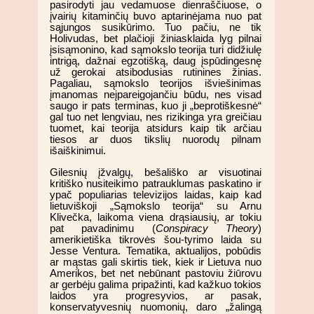
pasirodyti jau vedamuose dienraščiuose, o
įvairių kitaminčių buvo aptarinėjama nuo pat
sąjungos susikūrimo. Tuo pačiu, ne tik
Holivudas, bet plačioji žiniasklaida lyg pilnai
įsisąmonino, kad sąmokslo teorija turi didžiulę
intrigą, dažnai egzotišką, daug įspūdingesnę
už gerokai atsibodusias rutinines žinias.
Pagaliau, sąmokslo teorijos išviešinimas
įmanomas neįpareigojančiu būdu, nes visad
saugo ir pats terminas, kuo ji „beprotiškesnė“
gal tuo net lengviau, nes rizikinga yra greičiau
tuomet, kai teorija atsidurs kaip tik arčiau
tiesos ar duos tikslių nuorodų pilnam
išaiškinimui.
Gilesnių įžvalgų, bešališko ar visuotinai
kritiško nusiteikimo patrauklumas paskatino ir
ypač populiarias televizijos laidas, kaip kad
lietuviškoji „Sąmokslo teorija“ su Arnu
Klivečka, laikoma viena drąsiausių, ar tokiu
pat pavadinimu (
Conspiracy Theory
)
amerikietiška tikrovės šou-tyrimo laida su
Jesse Ventura. Tematika, aktualijos, pobūdis
ar mąstas gali skirtis tiek, kiek ir Lietuva nuo
Amerikos, bet net nebūnant pastoviu žiūrovu
ar gerbėju galima pripažinti, kad kažkuo tokios
laidos yra progresyvios, ar pasak,
konservatyvesnių nuomonių, daro „žalingą