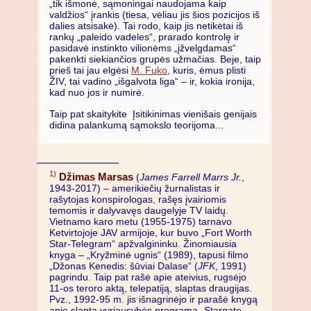
„tik išmonė, sąmoningai naudojama kaip
valdžios“ įrankis (tiesa, vėliau jis šios pozicijos iš
dalies atsisakė). Tai rodo, kaip jis netikėtai iš
rankų „paleido vadeles“, prarado kontrolę ir
pasidavė instinkto vilionėms „įžvelgdamas“
pakenkti siekiančios grupės užmačias. Beje, taip
prieš tai jau elgėsi
M. Fuko
, kuris, ėmus plisti
ŽIV, tai vadino „išgalvota liga“ – ir, kokia ironija,
kad nuo jos ir numirė.
Taip pat skaitykite
Įsitikinimas vienišais genijais
didina palankumą sąmokslo teorijoma
...
1)
Džimas Marsas
(
James Farrell Marrs Jr.
,
1943-2017) – amerikiečių žurnalistas ir
rašytojas konspirologas, rašęs įvairiomis
temomis ir dalyvavęs daugelyje TV laidų.
Vietnamo karo metu (1955-1975) tarnavo
Ketvirtojoje JAV armijoje, kur buvo „Fort Worth
Star-Telegram“ apžvalgininku. Žinomiausia
knyga – „Kryžminė ugnis“ (1989), tapusi filmo
„Džonas Kenedis: šūviai Dalase“ (
JFK
, 1991)
pagrindu. Taip pat rašė apie ateivius, rugsėjo
11-os teroro aktą, telepatiją, slaptas draugijas.
Pvz., 1992-95 m. jis išnagrinėjo ir parašė knygą
apie slaptą vyriausybės programą „Stargate