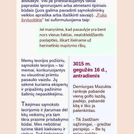
atsisakyti. Visi jai prieštaraujantys faktai
paprastai ignoruojami arba atmetami tipiniais
būdais (juos galima pavadinti sąmokslininkų
veiklos apraiška arba išaiškinti savaip). „
Fuko
švytuoklėje
“ tai suformuluojama taip:
Jei manysime, kad pasaulyje yra bent
nors vienas faktas, neatskleidžiantis
paslapties, iškart išeiname už
hermetinio mąstymo ribų.
Memų teorijos požiūriu,
3015 m.
sąmokslo teorijos – tai
gegužės 16 d.,
memai, konkuruojantys
su visuotinai priimtu
antradienis
pasaulio vaizdu. Jų
sėkmė kuriama ekspertų
Demiurgas Mazukta
ir pripažintų pažinimo
rankoje pabandė
šaltinių nepasitikėjimu.
vieną golfo lazdą,
padėjo, pabandė
T
ikėjimas sąmokslo
kitą ir liko ja
teorijomis ir įtarumas dėl
patenkintas.
kitų veiksmų yra tam
- Tik žaidžiam
tikra prasme prisitaikymo
sąžiningai, - griežtai
būdai. Mes nebūtinai
perspėjo. – Be tų
turime tikėti kiekvienu ir
mūsų pokštų,
viskuo. Tad kiekvienas