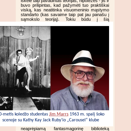
iškėlė taip pavadintas teorijas, hipotezes - jis ir
buvo prilipintas, kad pažymėti tuo praktiškai
viską, kas neatitinka visuomeninio mąstymo
standarto (kas savaime taip pat jau panašu į
sąmokslo teoriją). Tokiu būdu į šią
0-metis koledžo studentas
Jim Marrs
1963 m. spalį šoko
scenoje su Kathy Kay Jack Ruby‘io „Carousel“ klube
neaprėpiamą fantasmagorinę biblioteką