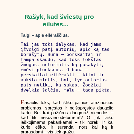
Rašyk, kad šviestų pro
eilutes...
Taigi – apie eilėraščius.
Tai jau toks dalykas, kad jame
įžvelgi patį autorių, apie ką tas
berašytų. Būna – perskaitai ir
tampa skaudu, kad toks lėkštas
žmogus, neturintis ką pasakyti,
ėmėsi plunksnos. O būna –
perskaitai eilėraštį – kilni ir
aukšta mintis, bet, lyg autorius
pats netiki, ką sakąs. Žodžiai
dvelkia šalčiu, melu – tada pikta.
P
asaulis toks, kad išliko painios amžinosios
problemos, spręstos ir neišspręstos daugelio
kartų. Bet kai pažiūros daugmaž vienodos –
kad tik nesuvienodėtumėm!? O juk laiko
ieškojimams pakankamai – tik norėk. Ir kai
kurie ieško. Ir suranda, nors kai ką ir
prarasdami – vis tiek gražu.