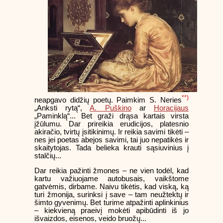
**)
neapgavo didžių poetų. Paimkim S. Neries
„Anksti rytą“,
A. Puškino
ar
Horacijaus
„Paminklą“... Bet graži drąsa kartais virsta
įžūlumu. Dar prireikia erudicijos, platesnio
akiračio, tvirtų įsitikinimų. Ir reikia savimi tikėti –
nes jei poetas abejos savimi, tai juo nepatikės ir
skaitytojas. Tada belieka krauti sąsiuvinius į
stalčių...
Dar reikia pažinti žmones – ne vien todėl, kad
kartu važiuojame autobusais, vaikštome
gatvėmis, dirbame. Naivu tikėtis, kad viską, ką
turi žmonija, surinksi į save – tam neužtektų ir
šimto gyvenimų. Bet turime atpažinti aplinkinius
– kiekvieną praeivį mokėti apibūdinti iš jo
išvaizdos, eisenos, veido bruožų...