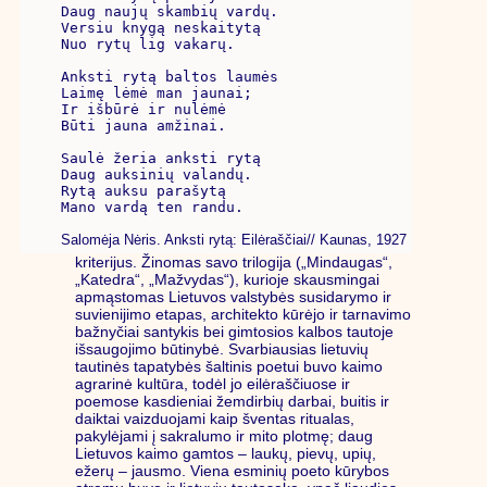
Daug naujų skambių vardų.

Versiu knygą neskaitytą

Nuo rytų lig vakarų.

Anksti rytą baltos laumės

Laimę lėmė man jaunai;

Ir išbūrė ir nulėmė

Būti jauna amžinai.

Saulė žeria anksti rytą

Daug auksinių valandų.

Rytą auksu parašytą

Mano vardą ten randu.

Salomėja Nėris. Anksti rytą: Eilėraščiai// Kaunas, 1927
kriterijus. Žinomas savo trilogija („Mindaugas“,
„Katedra“, „Mažvydas“), kurioje skausmingai
apmąstomas Lietuvos valstybės susidarymo ir
suvienijimo etapas, architekto kūrėjo ir tarnavimo
bažnyčiai santykis bei gimtosios kalbos tautoje
išsaugojimo būtinybė. Svarbiausias lietuvių
tautinės tapatybės šaltinis poetui buvo kaimo
agrarinė kultūra, todėl jo eilėraščiuose ir
poemose kasdieniai žemdirbių darbai, buitis ir
daiktai vaizduojami kaip šventas ritualas,
pakylėjami į sakralumo ir mito plotmę; daug
Lietuvos kaimo gamtos – laukų, pievų, upių,
ežerų – jausmo. Viena esminių poeto kūrybos