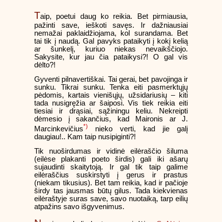
T
aip, poetui daug ko reikia. Bet pirmiausia,
pažinti save, ieškoti savęs. Ir dažniausiai
nemažai paklaidžiojama, kol surandama. Bet
tai tik į naudą. Gal pavyks pataikyti į kokį kelią
ar šunkelį, kuriuo niekas nevaikščiojo.
Sakysite, kur jau čia pataikysi?! O gal vis
dėlto?!
Gyventi pilnavertiškai. Tai gerai, bet pavojinga ir
sunku. Tikrai sunku. Tenka eiti pasmerktųjų
pėdomis, kartais vienišųjų, užsidariusių – kiti
tada nusigręžia ar šaiposi. Vis tiek reikia eiti
tiesiai ir drąsiai, sąžiningu keliu. Nekreipti
dėmesio į sakančius, kad Maironis ar J.
*)
Marcinkevičius
nieko verti, kad jie galį
daugiau!.. Kam taip nusipiginti?!
Tik nuoširdumas ir vidinė eilėraščio šiluma
(eilėse plakanti poeto širdis) gali iki ašarų
sujaudinti skaitytoją. Ir gal tik taip galime
eilėraščius suskirstyti į gerus ir prastus
(niekam tikusius). Bet tam reikia, kad ir pačioje
širdy tas jausmas būtų gilus. Tada kiekvienas
eilėraštyje suras save, savo nuotaiką, tarp eilių
atpažins savo išgyvenimus.