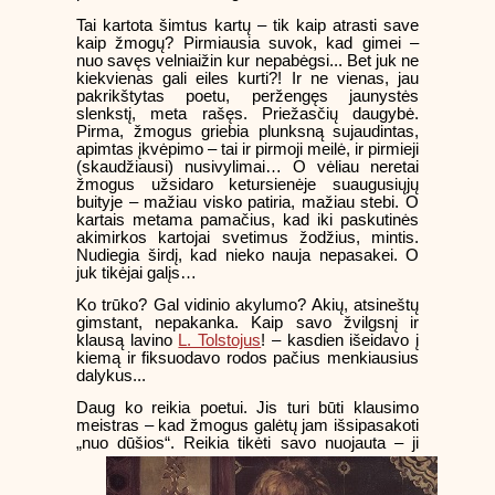
Tai kartota šimtus kartų – tik kaip atrasti save
kaip žmogų? Pirmiausia suvok, kad gimei –
nuo savęs velniaižin kur nepabėgsi... Bet juk ne
kiekvienas gali eiles kurti?! Ir ne vienas, jau
pakrikštytas poetu, peržengęs jaunystės
slenkstį, meta rašęs. Priežasčių daugybė.
Pirma, žmogus griebia plunksną sujaudintas,
apimtas įkvėpimo – tai ir pirmoji meilė, ir pirmieji
(skaudžiausi) nusivylimai… O vėliau neretai
žmogus užsidaro ketursienėje suaugusiųjų
buityje – mažiau visko patiria, mažiau stebi. O
kartais metama pamačius, kad iki paskutinės
akimirkos kartojai svetimus žodžius, mintis.
Nudiegia širdį, kad nieko nauja nepasakei. O
juk tikėjai galįs…
Ko trūko? Gal vidinio akylumo? Akių, atsineštų
gimstant, nepakanka. Kaip savo žvilgsnį ir
klausą lavino
L. Tolstojus
! – kasdien išeidavo į
kiemą ir fiksuodavo rodos pačius menkiausius
dalykus...
Daug ko reikia poetui. Jis turi būti klausimo
meistras – kad žmogus galėtų jam išsipasakoti
„nuo dūšios“.
Reikia tikėti savo nuojauta – ji