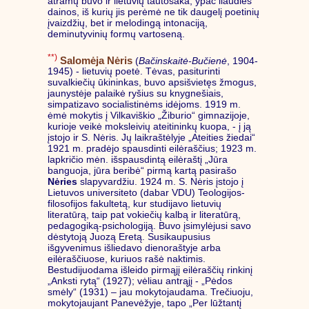
atramų buvo ir lietuvių tautosaka, ypač liaudies
dainos, iš kurių jis perėmė ne tik daugelį poetinių
įvaizdžių, bet ir melodingą intonaciją,
deminutyvinių formų vartoseną.
**)
Salomėja Nėris
(
Bačinskaitė-Bučienė
, 1904-
1945) - lietuvių poetė. Tėvas, pasiturinti
suvalkiečių ūkininkas, buvo apsišvietęs žmogus,
jaunystėje palaikė ryšius su knygnešiais,
simpatizavo socialistinėms idėjoms. 1919 m.
ėmė mokytis į Vilkaviškio „Žiburio“ gimnazijoje,
kurioje veikė moksleivių ateitininkų kuopa, - į ją
įstojo ir S. Nėris. Jų laikraštėlyje „Ateities žiedai“
1921 m. pradėjo spausdinti eilėraščius; 1923 m.
lapkričio mėn. išspausdintą eilėraštį „Jūra
banguoja, jūra beribė“ pirmą kartą pasirašo
Nėries
slapyvardžiu. 1924 m. S. Nėris įstojo į
Lietuvos universiteto (dabar VDU) Teologijos-
filosofijos fakultetą, kur studijavo lietuvių
literatūrą, taip pat vokiečių kalbą ir literatūrą,
pedagogiką-psichologiją. Buvo įsimylėjusi savo
dėstytoją Juozą Eretą. Susikaupusius
išgyvenimus išliedavo dienoraštyje arba
eilėraščiuose, kuriuos rašė naktimis.
Bestudijuodama išleido pirmąjį eilėraščių rinkinį
„Anksti rytą“ (1927); vėliau antrąjį - „Pėdos
smėly“ (1931) – jau mokytojaudama. Trečiuoju,
mokytojaujant Panevėžyje, tapo „Per lūžtantį