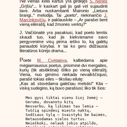
N
e vienas kelis kartus yra girdėjęs
S. Nėries
„Grįšiu“... Ir kaskart gali jis gali vėl sujaudinti
tave. Arba nuskambanti Maironio „Lietuva
brangi..“ melodija. Tai „poeto“, niekinančio
J.
Marcinkevičių
, ir paklauskite – „Ar parašei bent
vieną eilėraštį, kad žmonės verktų?“
J. Vaičiūnaitė yra pasakiusi, kad poeto lemtis
skaudi tuo, kad jis kiekviename savo
pergyvenime visų pirma ieško to, ką galėtų
panaudoti kūrybai. Ir tai ko gero didžiausia
literatūros kūrėjo drama...
P
oetė
M. Cvetajeva
, kalbėdama apie
mėgiamiausius poetus, prisiminė dvi mergaites,
kurių (tik atsitiktinai) išliko po vieną eilėraštį.
Viena, nuo gimimo niekada nevaikščiojusi,
parašė tokias eiles – tiksliau eilutę:
„Kas aš stovėdama galėčiau melstis!“ Kita –
viską sudegino, ką buvo parašiusi; liko tik šios:
Mes gyvi tiktai vienu šioj žemėj –

Gerumu, dovanotu kitų

Nesvarbu, ką likimas tau lemia –

Tuščią spindesį miesto naktų,

Sodžiaus tylą – švaistyki be baimės,

Netausodamas sielos turtus.

Neieškoki, nelauk jokio atpildo,
