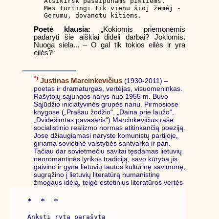
Atsikirsk pašaipūnams piktiems.

Mes turtingi tik vienu šioj žemėj -

Gerumu, dovanotu kitiems.
Poetė klausia:
„Kokiomis priemonėmis
padaryti šie aiškiai dideli darbai? Jokiomis.
Nuoga siela... – O gal tik tokios eilės ir yra
eilės?“
*)
Justinas Marcinkevičius
(1930-2011) –
poetas ir dramaturgas, vertėjas, visuomeninkas.
Rašytojų sąjungos narys nuo 1955 m. Buvo
Sąjūdžio iniciatyvinės grupės nariu. Pirmosiose
knygose („Prašau žodžio“, „Daina prie laužo“,
„Dvidešimtas pavasaris“) Marcinkevičius rašė
socialistinio realizmo normas atitinkančią poeziją.
Jose džiaugiamasi naryste komunistų partijoje,
giriama sovietinė valstybės santvarka ir pan.
Tačiau dar sovietmečiu savitai tęsdamas lietuvių
neoromantinės lyrikos tradiciją, savo kūryba jis
gaivino ir gynė lietuvių tautos kultūrinę savimonę,
sugrąžino į lietuvių literatūrą humanistinę
žmogaus idėją, teigė estetinius literatūros vertės
*  *  *
Anksti rytą parašyta
