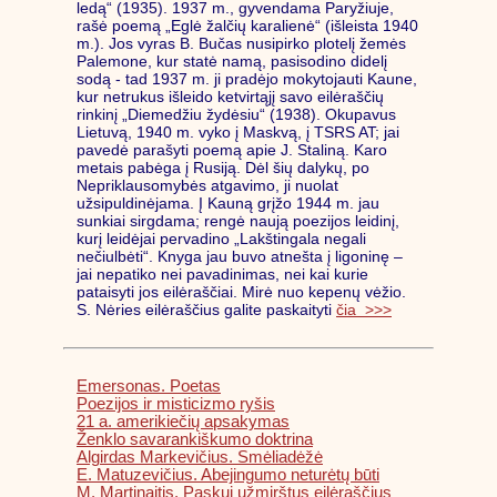
ledą“ (1935). 1937 m., gyvendama Paryžiuje,
rašė poemą „Eglė žalčių karalienė“ (išleista 1940
m.). Jos vyras B. Bučas nusipirko plotelį žemės
Palemone, kur statė namą, pasisodino didelį
sodą - tad 1937 m. ji pradėjo mokytojauti Kaune,
kur netrukus išleido ketvirtąjį savo eilėraščių
rinkinį „Diemedžiu žydėsiu“ (1938). Okupavus
Lietuvą, 1940 m. vyko į Maskvą, į TSRS AT; jai
pavedė parašyti poemą apie J. Staliną. Karo
metais pabėga į Rusiją. Dėl šių dalykų, po
Nepriklausomybės atgavimo, ji nuolat
užsipuldinėjama. Į Kauną grįžo 1944 m. jau
sunkiai sirgdama; rengė naują poezijos leidinį,
kurį leidėjai pervadino „Lakštingala negali
nečiulbėti“. Knyga jau buvo atnešta į ligoninę –
jai nepatiko nei pavadinimas, nei kai kurie
pataisyti jos eilėraščiai. Mirė nuo kepenų vėžio.
S. Nėries eilėraščius galite paskaityti
čia >>>
Emersonas. Poetas
Poezijos ir misticizmo ryšis
21 a. amerikiečių apsakymas
Ženklo savarankiškumo doktrina
Algirdas Markevičius. Smėliadėžė
E. Matuzevičius. Abejingumo neturėtų būti
M. Martinaitis. Paskui užmirštus eilėraščius