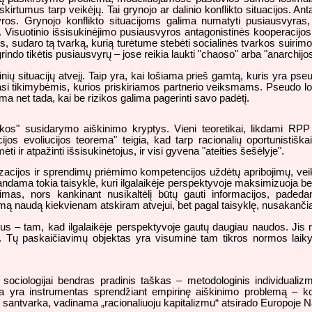
skirtumus tarp veikėjų. Tai grynojo ar dalinio konflikto situacijos. An
os. Grynojo konflikto situacijoms galima numatyti pusiausvyras, ka
mą. Visuotinio išsisukinėjimo pusiausvyros antagonistinės kooperacijo
s, sudaro tą tvarką, kurią turėtume stebėti socialinės tvarkos suirimo
ndo tikėtis pusiausvyrų – jose reikia laukti "chaoso" arba "anarchijos
ginių situacijų atvejį. Taip yra, kai lošiama prieš gamtą, kuris yra p
i tikimybėmis, kurios priskiriamos partnerio veiksmams. Pseudo lošėja
ma net tada, kai be rizikos galima pagerinti savo padėtį.
arkos" susidarymo aiškinimo kryptys. Vieni teoretikai, likdami R
ijos evoliucijos teorema" teigia, kad tarp racionalių oportunistiškai
 ir atpažinti išsisukinėtojus, ir visi gyvena "ateities šešėlyje".
nizacijos ir sprendimų priėmimo kompetencijos uždėtų apribojimų, ve
a tokia taisyklė, kuri ilgalaikėje perspektyvoje maksimizuoja bendrąją
imas, nors kankinant nusikaltėlį būtų gauti informacijos, padedan
ą naudą kiekvienam atskiram atvejui, bet pagal taisyklę, nusakanči
us – tam, kad ilgalaikėje perspektyvoje gautų daugiau naudos. Jis na
s. Tų paskaičiavimų objektas yra visuminė tam tikros normos la
sociologijai bendras pradinis taškas – metodologinis individuali
rka yra instrumentas sprendžiant empirinę aiškinimo problemą – kod
varka, vadinama „racionaliuoju kapitalizmu“ atsirado Europoje Naujaisi