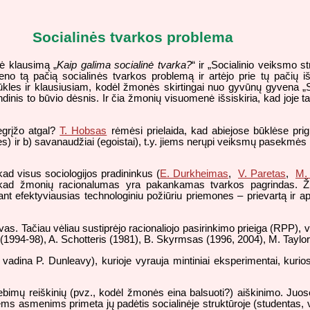
Socialinės tvarkos problema
ė klausimą „
Kaip galima socialinė tvarka?
“ ir „Socialinio veiksmo s
eno tą pačią socialinės tvarkos problemą ir artėjo prie tų pačių
būkles ir klausiusiam, kodėl žmonės skirtingai nuo gyvūnų gyvena „
inis to būvio dėsnis. Ir čia žmonių visuomenė išsiskiria, kad joje tar
egrįžo atgal?
T. Hobsas
rėmėsi prielaida, kad abiejose būklėse prig
r b) savanaudžiai (egoistai), t.y. jiems nerųpi veiksmų pasekmės kitų 
kad visus sociologijos pradininkus (
E. Durkheimas
,
V. Paretas
,
M.
a, kad žmonių racionalumas yra pakankamas tvarkos pagrindas. Žm
t efektyviausias technologiniu požiūriu priemones – prievartą ir ap
vas. Tačiau vėliau sustiprėjo racionaliojo pasirinkimo prieiga (RPP), vadi
1994-98), A. Schotteris (1981), B. Skyrmsas (1996, 2004), M. Tayloras
ip vadina P. Dunleavy), kurioje vyrauja mintiniai eksperimentai, kurio
stebimų reiškinių (pvz., kodėl žmonės eina balsuoti?) aiškinimo. Juose
uriems asmenims primeta jų padėtis socialinėje struktūroje (studentas,