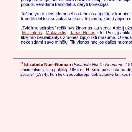
pobūdį, versdami kandidatus daryti korekcijas
Tačiau yra ir kitas įdomus šios teorijos aspektas: kartais 
Ir ne tik dėl to ji sulaukia kritikos. Teigiama, kad „tylėjimo 
„Tylėjimo spiralės“ reiškinys žinomas jau senai. Apie jį u
M. Liuteris
,
Makiavelis
,
Janas Husas
ir kt. Pvz., jį aptik
tikėjimo besilaikantys žmonės bijojo likti mažuma. O kadang
nekeisdami savo minčių. Tik vienos nacijos dalies nuomonė 
*)
Elizabetė Noel-Noiman
(
Elisabeth Noelle-Neumann
, 19
nacionalsocialistų politiką. 1964 m. H. Kolio pakviesta pradėjo
spirale“ (1974), kuri tiek išpopuliarėjo, tiek sulaukė kritikos