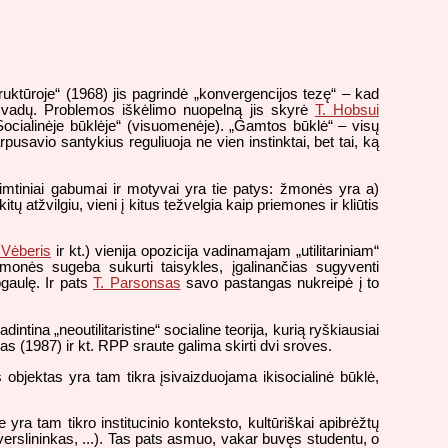
truktūroje“ (1968) jis pagrindė „konvergencijos tezę“ – kad
 išvadų. Problemos iškėlimo nuopelną jis skyrė
T. Hobsui
Socialinėje būklėje“ (visuomenėje). „Gamtos būklė“ – visų
pusavio santykius reguliuoja ne vien instinktai, bet tai, ką
imtiniai gabumai ir motyvai yra tie patys: žmonės yra a)
atžvilgiu, vieni į kitus težvelgia kaip priemones ir kliūtis
 Vėberis
ir kt.) vienija opozicija vadinamajam „utilitariniam“
onės sugeba sukurti taisykles, įgalinančias sugyventi
gaulę. Ir pats
T. Parsonsas
savo pastangas nukreipė į to
ntina „neoutilitaristine“ socialine teorija, kurią ryškiausiai
 (1987) ir kt. RPP sraute galima skirti dvi sroves.
s objektas yra tam tikra įsivaizduojama ikisocialinė būklė,
 yra tam tikro institucinio konteksto, kultūriškai apibrėžtų
 verslininkas, ...). Tas pats asmuo, vakar buvęs studentu, o