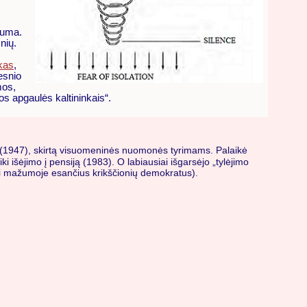
ažuma.
snių.
kas
,
esnio
mos,
os apgaulės kaltininkais“.
tą (1947), skirtą visuomeninės nuomonės tyrimams. Palaikė
ki išėjimo į pensiją (1983). O labiausiai išgarsėjo „tylėjimo
izuoti mažumoje esančius krikščionių demokratus).