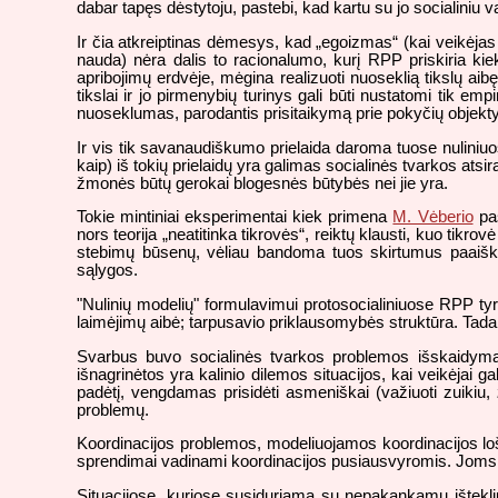
dabar tapęs dėstytoju, pastebi, kad kartu su jo socialiniu v
Ir čia atkreiptinas dėmesys, kad „egoizmas“ (kai veikėjas 
nauda) nėra dalis to racionalumo, kurį RPP priskiria kie
apribojimų erdvėje, mėgina realizuoti nuoseklią tikslų ai
tikslai ir jo pirmenybių turinys gali būti nustatomi tik 
nuoseklumas, parodantis prisitaikymą prie pokyčių objektyvi
Ir vis tik savanaudiškumo prielaida daroma tuose nuliniuo
kaip) iš tokių prielaidų yra galimas socialinės tvarkos ats
žmonės būtų gerokai blogesnės būtybės nei jie yra.
Tokie mintiniai eksperimentai kiek primena
M. Vėberio
pas
nors teorija „neatitinka tikrovės“, reiktų klausti, kuo tikro
stebimų būsenų, vėliau bandoma tuos skirtumus paaiškin
sąlygos.
"Nulinių modelių" formulavimui protosocialiniuose RPP tyri
laimėjimų aibė; tarpusavio priklausomybės struktūra. Tada
Svarbus buvo socialinės tvarkos problemos išskaidymas 
išnagrinėtos yra kalinio dilemos situacijos, kai veikėjai 
padėtį, vengdamas prisidėti asmeniškai (važiuoti zuikiu,
problemų.
Koordinacijos problemos, modeliuojamos koordinacijos loši
sprendimai vadinami koordinacijos pusiausvyromis. Joms 
Situacijose, kuriose susiduriama su nepakankamų ištekl