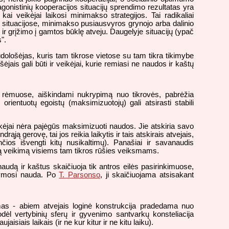
tagonistinių kooperacijos situacijų sprendimo rezultatas yra
i veikėjai laikosi minimakso strategijos. Tai radikaliai
s situacijose, minimakso pusiausvyros grynojo arba dalinio
 ir grįžimo į gamtos būklę atveju. Daugelyje situacijų (ypač
".
seudološėjas, kuris tam tikrose vietose su tam tikra tikimybe
is gali būti ir veikėjai, kurie remiasi ne naudos ir kaštų
PP rėmuose, aiškindami nukrypimą nuo tikrovės, pabrėžia
 orientuotų egoistų (maksimizuotojų) gali atsirasti stabili
ikėjai nėra pajėgūs maksimizuoti naudos. Jie atskiria savo
 gerovę, tai jos reikia laikytis ir tais atskirais atvejais,
čios išvengti kitų nusikaltimų). Panašiai ir savanaudis
ą veikimą visiems tam tikros rūšies veiksmams.
udą ir kaštus skaičiuoja tik antros eilės pasirinkimuose,
ikymosi nauda. Po
T. Parsonso
, ji skaičiuojama atsisakant
zmas - abiem atvejais loginė konstrukcija pradedama nuo
ėl vertybinių sferų ir gyvenimo santvarkų konsteliacija
ais laikais (ir ne kur kitur ir ne kitu laiku).