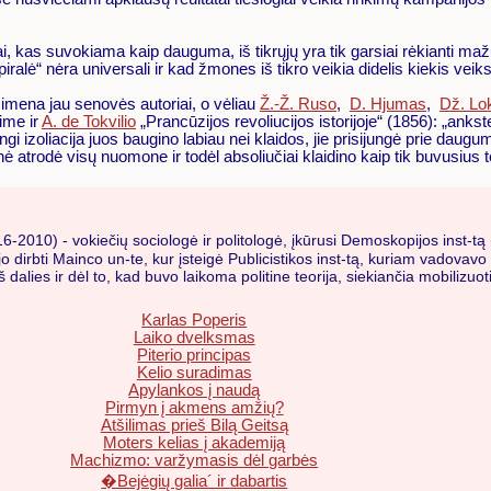
tai, kas suvokiama kaip dauguma, iš tikrųjų yra tik garsiai rėkianti m
spiralė“ nėra universali ir kad žmones iš tikro veikia didelis kiekis veik
žsimena jau senovės autoriai, o vėliau
Ž.-Ž. Ruso
,
D. Hjumas
,
Dž. Lo
sime ir
A. de Tokvilio
„Prancūzijos revoliucijos istorijoje“ (1856): „ankst
i izoliacija juos baugino labiau nei klaidos, jie prisijungė prie daugu
atrodė visų nuomone ir todėl absoliučiai klaidino kaip tik buvusius t
16-2010) - vokiečių sociologė ir politologė, įkūrusi Demoskopijos inst-
 dirbti Mainco un-te, kur įsteigė Publicistikos inst-tą, kuriam vadovavo i
 (iš dalies ir dėl to, kad buvo laikoma politine teorija, siekiančia mobil
Karlas Poperis
Laiko dvelksmas
Piterio principas
Kelio suradimas
Apylankos į naudą
Pirmyn į akmens amžių?
Atšilimas prieš Bilą Geitsą
Moters kelias į akademiją
Machizmo: varžymasis dėl garbės
�Bejėgių galia´ ir dabartis