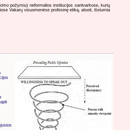
imo požymiu) neformalios institucijos santvarkose, kurių
usiose Vakarų visuomenėse profesinę etiką, atseit, išstumia
a
cijos
r
apti
ėjusios