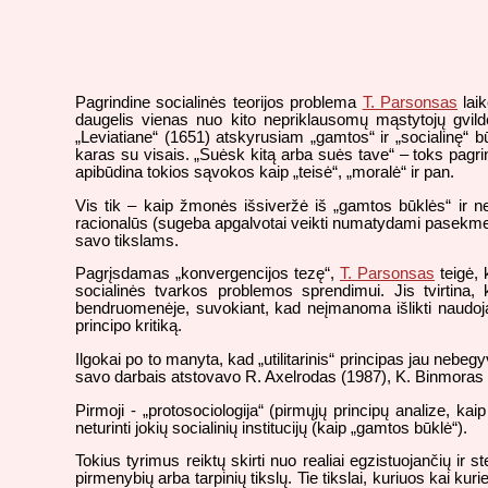
Pagrindine socialinės teorijos problema
T. Parsonsas
laik
daugelis vienas nuo kito nepriklausomų mąstytojų gvild
„Leviatiane“ (1651) atskyrusiam „gamtos“ ir „socialinę“ 
karas su visais. „Suėsk kitą arba suės tave“ – toks pagrind
apibūdina tokios sąvokos kaip „teisė“, „moralė“ ir pan.
Vis tik – kaip žmonės išsiveržė iš „gamtos būklės“ ir n
racionalūs (sugeba apgalvotai veikti numatydami pasekmes) i
savo tikslams.
Pagrįsdamas „konvergencijos tezę“,
T. Parsonsas
teigė, 
socialinės tvarkos problemos sprendimui. Jis tvirtin
bendruomenėje, suvokiant, kad neįmanoma išlikti naudojan
principo kritiką.
Ilgokai po to manyta, kad „utilitarinis“ principas jau nebegy
savo darbais atstovavo R. Axelrodas (1987), K. Binmoras (
Pirmoji - „protosociologija“ (pirmųjų principų analize, ka
neturinti jokių socialinių institucijų (kaip „gamtos būklė“).
Tokius tyrimus reiktų skirti nuo realiai egzistuojančių ir 
pirmenybių arba tarpinių tikslų. Tie tikslai, kuriuos kai k