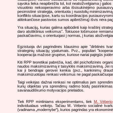
sąvoka lieka neapibrėžta tol, kol neatsižvelgiama į galios 
visuotinio nekooperavimo arba išsisukinėjimo pusiausvyr
pesimistinė strategija, orientuota į nuostolių minimizavi
konflikto situacijose, kartu su koordinacijos pusiausvyromi
atitinkančiose pastovios sumos apibrėžimą) išvis nėra pagri
Yra situacijų, kurias galima apibūdinti kaip kraštinį strate
daro atsitiktinius veiksmus". Tokiuose lošimuose remiamas
paskaičiavimu, o orientuojasi į normas, į kurias atsižvelgia
Egzistuoja dvi pagrindinės klausimo apie "dirbtinės tv
strateginių situacijų ypatumais. Pvz., populiari "kooperac
kooperacija mažose grupėse, kuriose nariai pajėgūs įsidėmėti
Kiti RPP teoretikai pabrėžia, kad, dėl psichofizinės orga
naudos maksimizavimą ir taisyklės maksimizavimą. Jei randam
kai ji bendrajai gerovei kenkia (pvz., kankinimų draud
maksimizuotojas renkasi veiksmus ne pagal paskaičiuojam
Taigi veikėjas dažnai renkasi ne optimalius jam sprendim
kurių objektas yra sprendimų radimo būdų pasirinkima
savanaudiškumo motyvacijos prielaidos.
Tiek RPP mintiniams eksperimentams, tiek
M. Vėberio
individualaus veikėjo. Tačiau M. Vėberio socialinė tva
(vadinama „modernybe“), kurios pagrindas yra ekonominė sant