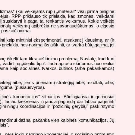
lizmas“ (kai veikėjams rūpu „materiali“ visų pirma piniginė
ikėjus. RPP priklauso tik prielaida, kad žmonės, veikdami
 susidaryti ir pagal tai renkantis veiksmus. Kokie veikėjo
 racionalų veiksmą apibrėžia ne savanaudiškumas, o elgesio
ų paskaičiavimai.
inti kaip mintiniai eksperimentai, atsakant į klausimą, ar (ir
ielaida, nes norima išsiaiškinti, ar tvarka būtų galima, jei
monę iškelti tam tikrą aiškinimo problemą. Nustatę, kad kuri
ą, vadintiną „idealiu tipu“. Tada aprašo skirtumus nuo realiai
imama kaip socialinės tvarkos būtinos (arba pakankamos)
kėjų aibė; jiems prieinamų strategijų aibė; rezultatų aibė;
ingumai (pusiausvyros).
ės kooperacijos" situacijos. Būdingiausia ir geriausiai
), tačiau kiekvienas jų jaučia pagundą dar labiau pagerinti
 giminingų koordinacijos ir "pozicinių gėrybių" paskirstymo
šsprendimui dažnai pakanka vien kalbinės komunikacijos. Jų
ais".
nėra jokio pagrindo kooperacijai, o socialinio optimumo