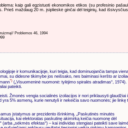
lema: kaip gali egzistuoti ekonomikos etikos (su profesinio pašauk
s. Prieš maždaug 20 m. įsiplieskė ginčai dėl teiginių, kad išsivysči
ltruizmą// Problemos 46, 1994
999
tologijoje ir komunikacijoje, kuri teigia, kad dominuojančia tampa vien
, su didesne tikimybe jos neišsako, nes baiminasi keršto ar izolia
*)
eumann
(„Visuomeninė nuomonė: tylėjimo spiralės atradimas“, 1974).
iai pateikti.
. Žmonės vengia socialinės izoliacijos ir nori priklausyti glaudžiai i
isad yra 5% asmenų, kurie nenutyli ir nekeičia savo nuomonės; jie linkę t
iimamus įstatymus ar prezidento išrinkimą. „Paskutinės minutės
situacija, kai elektoratas paskutinę akimirką keičia nuomonę dėl
(arba „sėkmės efektas“) – kai individas stengiasi pateikti save laim
ose nušviečiami apklausų reultatai tiesiogiai veikia rinkimų kampanijos