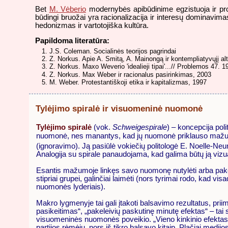
Bet
M. Vėberio
modernybės apibūdinime egzistuoja ir prob
būdingi bruožai yra racionalizacija ir interesų dominavima
hedonizmas ir vartotojiška kultūra.
Papildoma literatūra:
J.S. Coleman. Socialinės teorijos pagrindai
Z. Norkus. Apie A. Smitą, A. Mainongą ir kontempliatyvųjį a
Z. Norkus. Maxo Weverio 'idealieji tipai'...// Problemos 47. 1
Z. Norkus. Max Weber ir racionalus pasirinkimas, 2003
M. Weber. Protestantiškoji etika ir kapitalizmas, 1997
Tylėjimo spiralė ir visuomeninė nuomonė
Tylėjimo spiralė
(vok.
Schweigespirale
) – koncepcija poli
nuomonė, nes manantys, kad jų nuomonė priklauso mažumai
(ignoravimo). Ją pasiūlė vokiečių politologė E. Noelle-N
Analogija su spirale panaudojama, kad galima būtų ją vizual
Esantis mažumoje linkęs savo nuomonę nutylėti arba pakeisti
stipriai grupei, galinčiai laimėti (nors tyrimai rodo, kad v
nuomonės lyderiais).
Makro lygmenyje tai gali įtakoti balsavimo rezultatus, pr
pasikeitimas“, „pakeleivių paskutinę minutę efektas“ – tai 
visuomeninės nuomonės poveikio. „Vieno kinkinio efektas“ 
partijos rėmėju, nors iš tikro balsavo kitaip. Plačiai medij