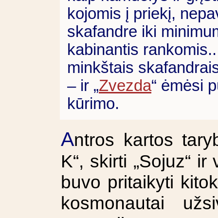
kojomis į priekį, nep
skafandre iki minimumo
kabinantis rankomis...
minkštais skafandrais
– ir „
Zvezda
“ ėmėsi 
kūrimo.
A
ntros kartos tary
K“, skirti „Sojuz“ i
buvo pritaikyti kito
kosmonautai užsi