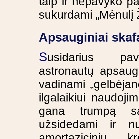
taip ir nepavyko pa
sukurdami „Mėnulį 
Apsauginiai skaf
S
usidarius pav
astronautų apsauga
vadinami „gelbėjanči
ilgalaikiui naudojimu
gana trumpą sa
užsidedami ir nu
amortaziciniu k