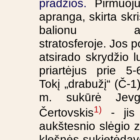
pradžios.
Pirmuoju
apranga, skirta skri
balionu auk
stratosferoje. Jos p
atsirado skrydžio 
priartėjus prie 5
Tokį „drabužį“ (Č-1
m. sukūrė Jevge
1)
Čertovskis
- jis 
aukštesnio slėgio z
klešnės sukietėdavo 