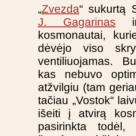
„
Zvezda
“ sukurtą 
J. Gagarinas
ir 
kosmonautai, kurie
dėvėjo viso skr
ventiliuojamas. B
kas nebuvo optim
atžvilgiu (tam geria
tačiau „Vostok“ lai
išeiti į atvirą k
pasirinkta todėl,