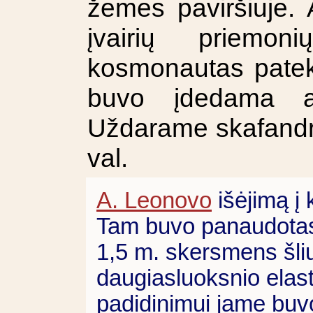
žemės paviršiuje.
įvairių priemon
kosmonautas patekt
buvo įdedama ava
Uždarame skafandre
val.
A. Leonovo
išėjimą į
Tam buvo panaudotas 
1,5 m. skersmens šliu
daugiasluoksnio elas
padidinimui jame bu