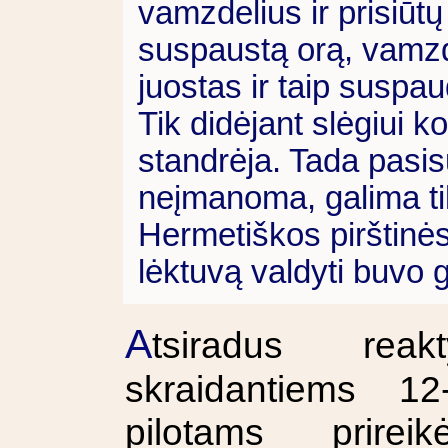
vamzdelius ir prisiūt
suspaustą orą, vamzde
juostas ir taip suspa
Tik didėjant slėgiui ko
standrėja. Tada pasis
neįmanoma, galima tik
Hermetiškos pirštinės 
lėktuvą valdyti buvo g
A
tsiradus reak
skraidantiems 1
pilotams prire