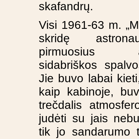
skafandrų.
Visi 1961-63 m. „Me
skridę astronau
pirmuosius ame
sidabriškos spalv
Jie buvo labai kieti
kaip kabinoje, bu
trečdalis atmosfer
judėti su jais ne
tik jo sandarumo 