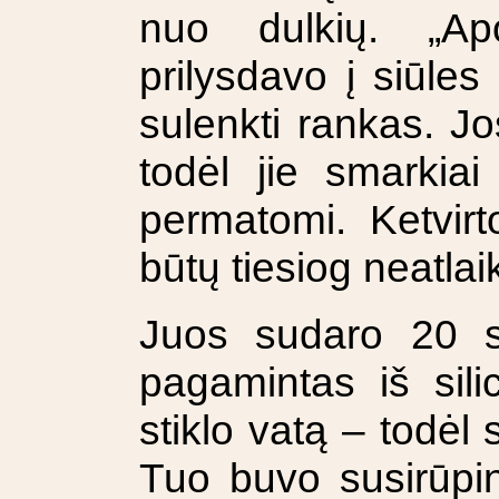
nuo dulkių. „Ap
prilysdavo į siūle
sulenkti rankas. Jos
todėl jie smarkiai
permatomi. Ketvirt
būtų tiesiog neatlai
Juos sudaro 20 sl
pagamintas iš sili
stiklo vatą – todėl
Tuo buvo susirūpin