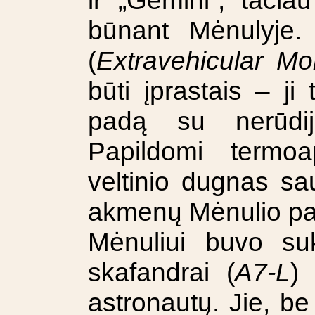
ir „Gemini“, tači
būnant Mėnulyje.
(
Extravehicular Mob
būti įprastais – ji 
padą su nerūdija
Papildomi termoa
veltinio dugnas sa
akmenų Mėnulio pav
Mėnuliui buvo suk
skafandrai (
A7-L
)
astronautų. Jie, be 