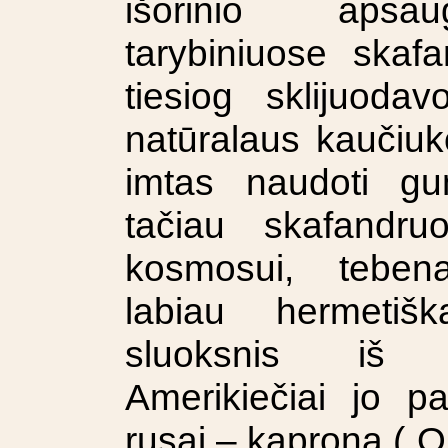
išorinio apsau
tarybiniuose skafa
tiesiog sklijuod
natūralaus kaučiuk
imtas naudoti gu
tačiau skafandru
kosmosui, tebe
labiau hermetišk
sluoksnis iš s
Amerikiečiai jo p
rusai – kaproną („Or