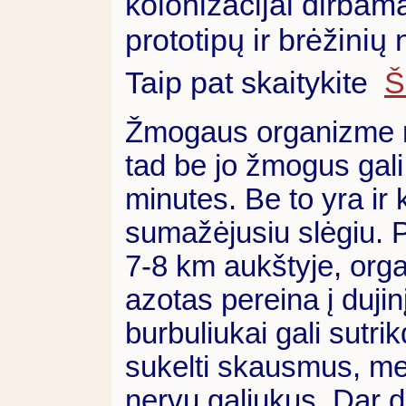
kolonizacijai dirbama
prototipų ir brėžinių
Taip pat skaitykite
Š
Žmogaus organizme n
tad be jo žmogus gali
minutes. Be to yra ir 
sumažėjusiu slėgiu. P
7-8 km aukštyje, orga
azotas pereina į dujin
burbuliukai gali sutri
sukelti skausmus, m
nervų galiukus. Dar d