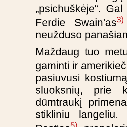
„psichuškėje“. Gal
3)
Ferdie Swain'as
neužduso panašiam
Maždaug tuo metu
gaminti ir amerikie
pasiuvusi kostiumą 
sluoksnių, prie k
dūmtraukį primena
stikliniu langeli
5)