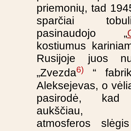
priemonių, tad 194
sparčiai tobul
pasinaudojo „
kostiumus kariniam 
Rusijoje juos 
6)
„Zvezda
“ fabri
Aleksejevas, o vėl
pasirodė, kad
aukščiau, 
atmosferos slėgi