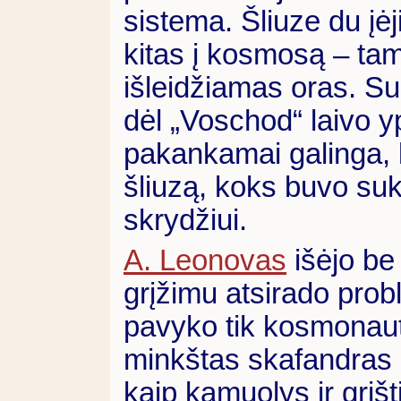
sistema. Šliuze du įėj
kitas į kosmosą – tam
išleidžiamas oras. S
dėl „Voschod“ laivo 
pakankamai galinga, k
šliuzą, koks buvo suk
skrydžiui.
A. Leonovas
išėjo be
grįžimu atsirado probl
pavyko tik kosmonau
minkštas skafandras 
kaip kamuolys ir grįšti