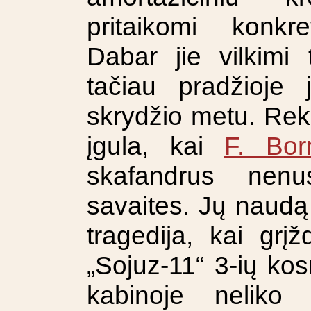
pritaikomi konkr
Dabar jie vilkimi t
tačiau pradžioje 
skrydžio metu. Rek
įgula, kai
F. Bo
skafandrus nenus
savaites. Jų naudą 
tragedija, kai grįž
„Sojuz-11“ 3-ių ko
kabinoje neliko 