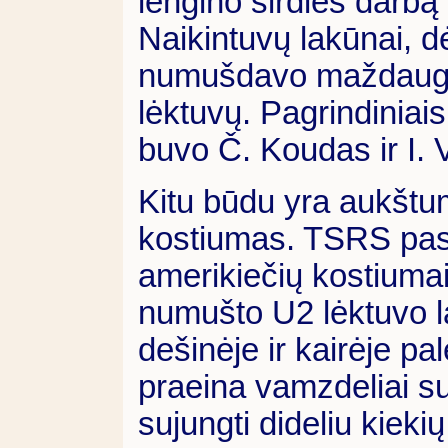
lengino širdies darbą 
Naikintuvų lakūnai, d
numušdavo maždaug d
lėktuvų. Pagrindiniais
buvo Č. Koudas ir I. 
Kitu būdu yra aukštu
kostiumas. TSRS pasin
amerikiečių kostiumai
numušto U2 lėktuvo la
dešinėje ir kairėje pa
praeina vamzdeliai 
sujungti dideliu kieki