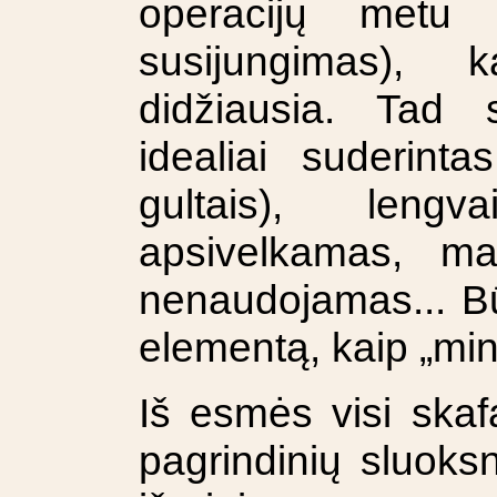
operacijų metu (
susijungimas), k
didžiausia. Tad 
idealiai suderint
gultais), leng
apsivelkamas, ma
nenaudojamas... Būt
elementą, kaip „mi
Iš esmės visi skafa
pagrindinių sluoksn