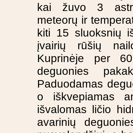
kai žuvo 3 astr
meteorų ir tempera
kiti 15 sluoksnių i
įvairių rūšių na
Kuprinėje per 60
deguonies pak
Paduodamas deguon
o iškvepiamas an
išvalomas ličio hidr
avarinių deguonie