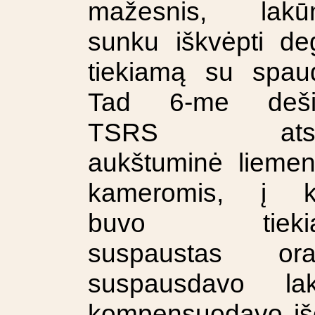
mažesnis, lakū
sunku iškvėpti de
tiekiamą su spau
Tad 6-me deši
TSRS atsir
aukštuminė lieme
kameromis, į ku
buvo tiekia
suspaustas or
suspausdavo l
kompensuodavo išo