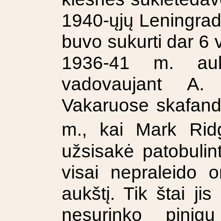
1940-ųjų Leningrado
buvo sukurti dar 6 v
1936-41 m. aukš
vadovaujant A.
Vakaruose skafand
m., kai Mark Rid
užsisakė patobulin
visai nepraleido o
aukštį. Tik štai ji
nesurinko pinig