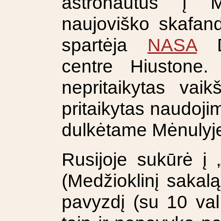
astronautus į Mė
naujoviško skafand
spartėja
NASA
Dž
centre Hiustone
nepritaikytas vaikš
pritaikytas naudojim
dulkėtame Mėnulyj
Rusijoje sukūrė į 
(Medžioklinį sakalą
pavyzdį (su 10 val.