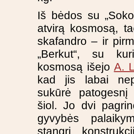
Iš bėdos su „Sokol“
atvirą kosmosą, ta
skafandro – ir pirm
„Berkut“, su kur
kosmosą išejo
A. 
kad jis labai ne
sukūrė patogesnį 
šiol. Jo dvi pagri
gyvybės palaiky
stangri konstrukci