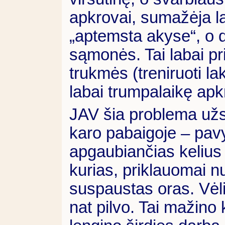
apkrovai, sumažėja la
„aptemsta akyse“, o 
sąmonės. Tai labai pr
trukmės (treniruoti lak
labai trumpalaikę apk
JAV šia problema užs
karo pabaigoje – pavy
apgaubiančias kelius i
kurias, priklauomai 
suspaustas oras. Vėli
nat pilvo. Tai mažino