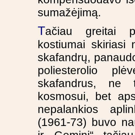
sumažėjimą.
T
ačiau greitai 
kostiumai skirias
skafandrų, panaudoj
poliesterolio plė
skafandrus, ne t
kosmosui, bet aps
nepalankios aplin
(1961-73) buvo na