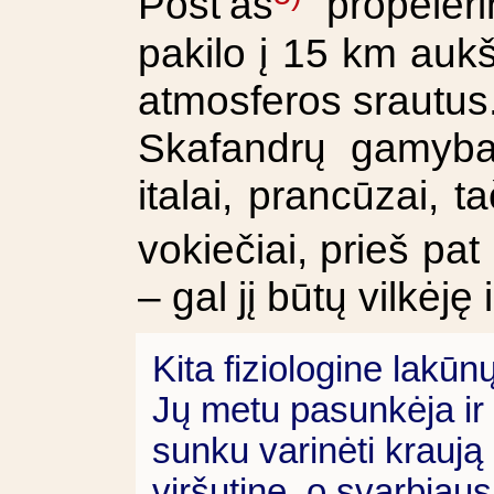
Post‘as
propeleri
pakilo į 15 km aukšt
atmosferos srautus
Skafandrų gamyba
italai, prancūzai, 
vokiečiai, prieš pa
– gal jį būtų vilkėję 
Kita fiziologine lakū
Jų metu pasunkėja ir 
sunku varinėti kraują 
viršutinę, o svarbiaus