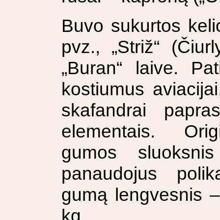
Buvo sukurtos kelio
pvz., „Striž“ (Čiur
„Buran“ laive. Pati
kostiumus aviacijai
skafandrai papra
elementais. Orig
gumos sluoksnis
panaudojus polik
gumą lengvesnis – 
kg.