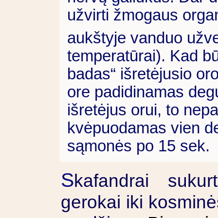
užvirti žmogaus orga
aukštyje vanduo užv
temperatūrai). Kad b
badas“ išretėjusio o
ore padidinamas deguo
išretėjus orui, to ne
kvėpuodamas vien d
sąmonės po 15 sek.
S
kafandrai sukur
gerokai iki kosminė