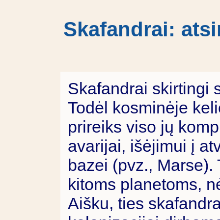
Skafandrai: atsi
Skafandrai skirtingi
Todėl kosminėje keli
prireiks viso jų komp
avarijai, išėjimui į a
bazei (pvz., Marse). 
kitoms planetoms, nė
Aišku, ties skafandr