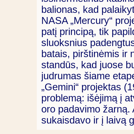
balionas, kad palaikyt
NASA „Mercury“ proje
patį principą, tik pap
sluoksnius padengtus
batais, pirštinėmis ir
standūs, kad juose bu
judrumas šiame etape
„Gemini“ projektas (1
problemą: išėjimą į at
oro padavimo žarną. A
sukaisdavo ir į laivą 