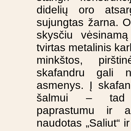
didelių oro atsa
sujungtas žarna. O i
skysčiu vėsinamą
tvirtas metalinis ka
minkštos, piršti
skafandru gali n
asmenys. Į skafa
šalmui – tad 
paprastumu ir ap
naudotas „Saliut“ ir