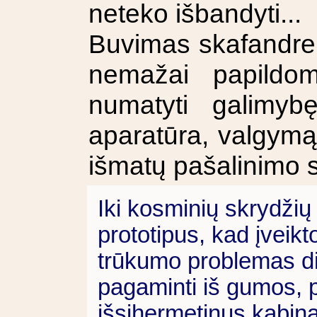
neteko išbandyti...
Buvimas skafandre 
nemažai papildom
numatyti galimyb
aparatūra, valgymą 
išmatų pašalinimo s
Iki kosminių skrydžių
prototipus, kad įveikt
trūkumo problemas di
pagaminti iš gumos, 
išsihermetinus kabina