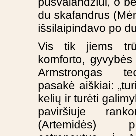
pusvalandžiui, o be
du skafandrus (Mėn
išsilaipindavo po d
Vis tik jiems tr
komforto, gyvybės 
Armstrongas tec
pasakė aiškiai: „tur
kelių ir turėti galim
paviršiuje rank
(Artemidės) p