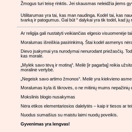
Žmogus turi teisę rinktis. Jei skausmas neleidžia jiems gyve
Utilitarumas yra tai, kas man naudinga. Kodėl tai, kas nau
tvarką ir patogumus. Gal būt “ dalykai yra tik todėl, kad 
Ar religija gali nustatyti veikiančias elgesio visuomenėje t
Moralumas išreiškia pasirinkimą. Štai kodėl asmenys nėra
Dievo įsakymai yra nurodymai nenurodant priežasčių. Todėl 
kas moralė.
„Mylėk savo tėvą ir motiną“. Meilė [ir pagarbą] reikia užsit
moralinė vertybė.
„Negeisk savo artimo žmonos“. Meilė yra kiekvieno asmens
Moralumas kyla iš tikrovės, o ne mitinių mums nepažinių
Mokslinis blogio nusakymas
Nėra etikos elementariosios dalelytės – kaip ir tiesos ar tei
Nuodus sumaišius su maistu laimi nuodų poveikis.
Gyvenimas yra lengvas!