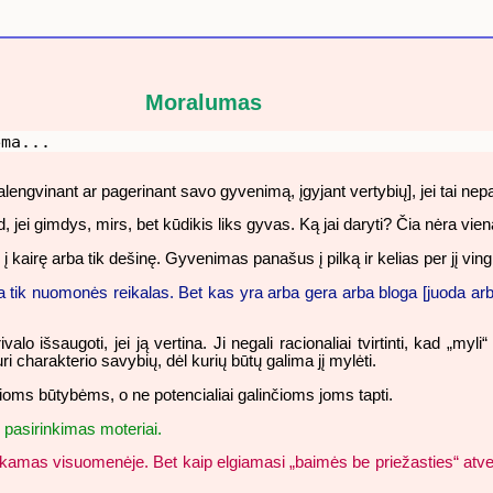
Moralumas
ema...
engvinant ar pagerinant savo gyvenimą, įgyjant vertybių], jei tai nep
, jei gimdys, mirs, bet kūdikis liks gyvas. Ką jai daryti? Čia nėra v
 į kairę arba tik dešinę. Gyvenimas panašus į pilką ir kelias per jį ving
tik nuomonės reikalas. Bet kas yra arba gera arba bloga [juoda arba ba
alo išsaugoti, jei ją vertina. Ji negali racionaliai tvirtinti, kad „m
charakterio savybių, dėl kurių būtų galima jį mylėti.
lioms būtybėms, o ne potencialiai galinčioms joms tapti.
asirinkimas moteriai.
utinkamas visuomenėje. Bet kaip elgiamasi „baimės be priežasties“ a