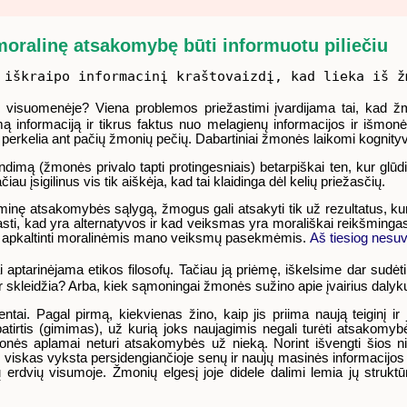
moralinę atsakomybę būti informuotu piliečiu
 iškraipo informacinį kraštovaizdį, kad lieka iš ž
visuomenėje? Viena problemos priežastimi įvardijama tai, kad žmo
ą informaciją ir tikrus faktus nuo melagienų informacijos ir išmonės.
perkelia ant pačių žmonių pečių. Dabartiniai žmonės laikomi kognityvi
prendimą (žmonės privalo tapti protingesniais) betarpiškai ten, kur 
čiau įsigilinus vis tik aiškėja, kad tai klaidinga dėl kelių priežasčių.
inę atsakomybės sąlygą, žmogus gali atsakyti tik už rezultatus, kuri
rasti, kad yra alternatyvos ir kad veiksmas yra morališkai reikšminga
apkaltinti moralinėmis mano veiksmų pasekmėmis.
Aš tiesiog nesu
aptarinėjama etikos filosofų. Tačiau ją priėmę, iškelsime dar sudėt
 ir skleidžia? Arba, kiek sąmoningai žmonės sužino apie įvairius daly
ai. Pagal pirmą, kiekvienas žino, kaip jis priima naują teiginį ir 
ji patirtis (gimimas), už kurią joks naujagimis negali turėti atsak
nės aplamai neturi atsakomybės už nieką. Norint išvengti šios nih
u viskas vyksta persidengiančioje senų ir naujų masinės informacijo
alių erdvių visumoje. Žmonių elgesį joje didele dalimi lemia jų struktūr