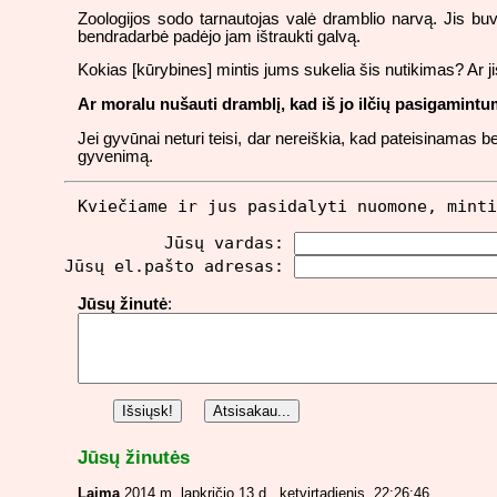
Zoologijos sodo tarnautojas valė dramblio narvą. Jis buv
bendradarbė padėjo jam ištraukti galvą.
Kokias [kūrybines] mintis jums sukelia šis nutikimas? Ar 
Ar moralu nušauti dramblį, kad iš jo ilčių pasigamintu
Jei gyvūnai neturi teisi, dar nereiškia, kad pateisinamas
gyvenimą.
Kviečiame ir jus pasidalyti nuomone, minti
          Jūsų vardas: 
Jūsų el.pašto adresas: 
Jūsų žinutė
:
Jūsų žinutės
Laima
2014 m. lapkričio 13 d., ketvirtadienis, 22:26:46