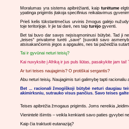
Moralumas yra sistema apibrėžianti, kaip
turėtume
elgti
ypatinga prigimtis įtakoja specifinius reikalavimus gyveni
Prieš kelis tūkstantmečius urvinis žmogus galėjo nužudyti
toje teritorijoje. Ir jie tai darė, nes taip
turėjo
gyventi.
Bet tai buvo dar savęs neįsisąmoninusi būtybė. Tad ji ne
„teises“ privalome turėti „save“ [suvokti savo asmenyb
atsisakančiomis jėgos a apgaulės, nes tai pažeidžia sutart
Tai ir gyvūnai neturi teisių?
Kai nuvyksite į Afriką ir jus puls liūtas, pasakykite jam 
Ar turi teises naujagimis? O protiškai sergantis?
Abu neturi teisių. Naujagimis turi galimybę tapti racionaliu 
Bet ... racionali žmogiškoji būtybė neturi daugiau tei
akimirksniu, sutrauko visus pančius. Savo teises galte 
Teises apibrėžia žmogaus prigimtis. Joms nereikia „leidimo“
Vienintelė išimtis – veikla kenkianti savo paties gyvybei ne
Kaip čia traktuoti eutanaziją?