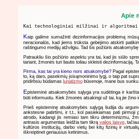
Apie 
Kai technologiniai milžinai ir algoritmai
K
aip galime sumažinti dezinformacijos problemą mūsų 
neracionalūs, kad jiems trūksta gebėjimo atskirti patikim
raštingumo medijų atžvilgiu. Tad šis požiūris atsakomybę 
Patraukliu šio požiūrio aspektu yra tai, kad jis siūlo s
tariant, žmonės turi liautis toliau skleisti dezinformaciją. Ta
Pirma, kas tai yra kieno nors atsakomybė?
Pagal epistem
to, ką daro, pasekmių įsisąmoninimo lygį, o taip pat sup
pridirbsiu būdamas
lunatizmo
būsenoje, mane bus sunku 
E
pisteminė atsakomybės sąlyga yra sudėtinga ir karštai 
būti informuotu. Kiek žmonės atsakingi už tai, ką jie žino
Prieš episteminę atsakomybės sąlygą liudija du argument
ankstesne patirtimi, ir t.t., kol pasiekiamas pati pirmo
atrodo, kadangi jis remiasi tam tikru
determinizmu, žmo
antrasis argumentas leidžia tam tikrą
valios laisvę
, tačia
kultūros institucijų, darbo vietų bei kitų fizinių ir virtu
iškreiptinet geriausius ketinimus.