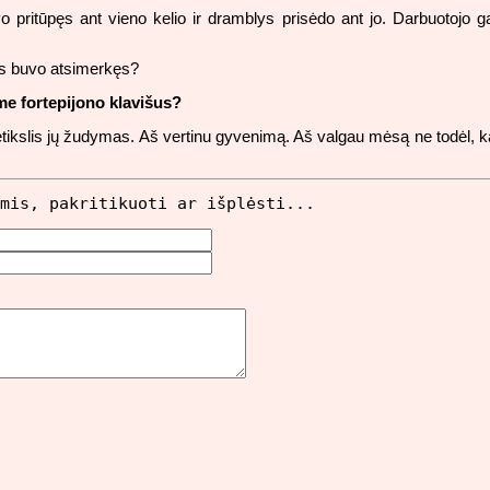
o pritūpęs ant vieno kelio ir dramblys prisėdo ant jo. Darbuotojo g
jis buvo atsimerkęs?
me fortepijono klavišus?
 betikslis jų žudymas. Aš vertinu gyvenimą. Aš valgau mėsą ne todėl, 
mis, pakritikuoti ar išplėsti...