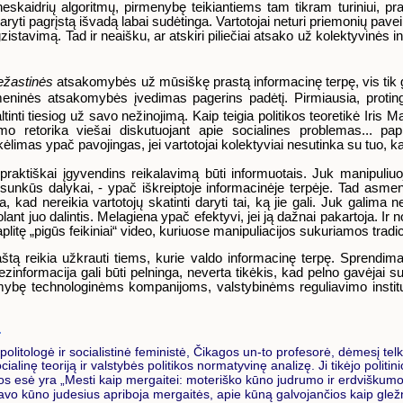
 neskaidrių algoritmų, pirmenybę teikiantiems tam tikram turiniui, p
ryti pagrįstą išvadą labai sudėtinga. Vartotojai neturi priemonių pavei
egzistavimą. Tad ir neaišku, ar atskiri piliečiai atsako už kolektyvinės
iežastinės
atsakomybės už mūsiškę prastą informacinę terpę, vis tik ga
meninės atsakomybės įvedimas pagerins padėtį. Pirmiausia, proting
nti tiesiog už savo nežinojimą. Kaip teigia politikos teoretikė Iris 
o retorika viešai diskutuojant apie socialines problemas... papr
rkėlimas ypač pavojingas, jei vartotojai kolektyviai nesutinka su tuo, k
praktiškai įgyvendins reikalavimą būti informuotais. Juk manipuliuoj
sunkūs dalykai, - ypač iškreiptoje informacinėje terpėje. Tad as
ia, kad nereikia vartotojų skatinti daryti tai, ką jie gali. Juk galima n
puolant juo dalintis. Melagiena ypač efektyvi, jei ją dažnai pakartoja. I
plitę „pigūs feikiniai“ video, kuriuose manipuliacijos sukuriamos tr
reikia užkrauti tiems, kurie valdo informacinę terpę. Sprendimai p
zinformacija gali būti pelninga, neverta tikėkis, kad pelno gavėjai s
komybę technologinėms kompanijoms, valstybinėms reguliavimo instituc
olitologė ir socialistinė feministė, Čikagos un-to profesorė, dėmesį telkus
cialinę teoriją ir valstybės politikos normatyvinę analizę. Ji tikėjo politi
jos esė yra „Mesti kaip mergaitei: moteriško kūno judrumo ir erdviškumo
 savo kūno judesius apriboja mergaitės, apie kūną galvojančios kaip gležn