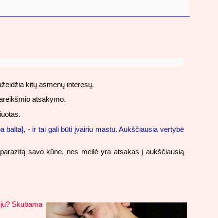
ažeidžia kitų asmenų interesų.
ienareikšmio atsakymo.
iuotas.
lta], - ir tai gali būti įvairiu mastu. Aukščiausia vertybė
yli“ parazitą savo kūne, nes meilė yra atsakas į aukščiausią
tveju? Skubama