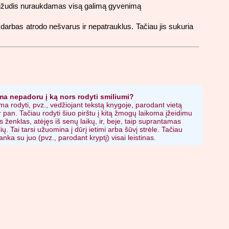
s savižudis nuraukdamas visą galimą gyvenimą
 darbas atrodo nešvarus ir nepatrauklus. Tačiau jis sukuria
ma nepadoru į ką nors rodyti smiliumi?
ma rodyti, pvz., vedžiojant tekstą knygoje, parodant vietą
 pan. Tačiau rodyti šiuo pirštu į kitą žmogų laikoma įžeidimu
os ženklas, atėjęs iš senų laikų, ir, beje, taip suprantamas
ių. Tai tarsi užuomina į dūrį ietimi arba šūvį strėle. Tačiau
anka su juo (pvz., parodant kryptį) visai leistinas.