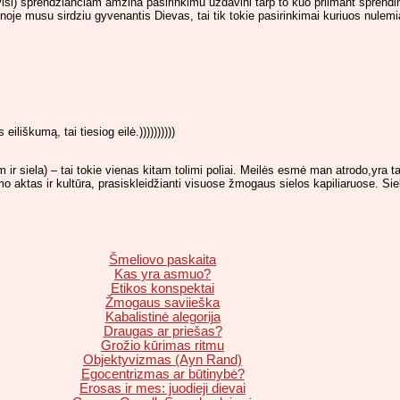
si) sprendzianciam amzina pasirinkimu uzdavini tarp to kuo priimant sprendim
noje musu sirdziu gyvenantis Dievas, tai tik tokie pasirinkimai kuriuos nulemia
eiliškumą, tai tiesiog eilė.))))))))))
irdim ir siela) – tai tokie vienas kitam tolimi poliai. Meilės esmė man atrodo,yra 
imo aktas ir kultūra, prasiskleidžianti visuose žmogaus sielos kapiliaruose. Siel
Šmeliovo paskaita
Kas yra asmuo?
Etikos konspektai
Žmogaus saviieška
Kabalistinė alegorija
Draugas ar priešas?
Grožio kūrimas ritmu
Objektyvizmas (Ayn Rand)
Egocentrizmas ar būtinybė?
Erosas ir mes: juodieji dievai