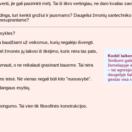
nti, jie gali pasirinkti mirtį. Tai iš tikro vertingiau, ne daro kvaila
dinga, turi kenkti grožiui ir jausmams? Daugeliui žmonių santechniko
jų nesuprantame?
aisykles?
 baudžiami už veiksmus, kurių negalėjo išvengti.
žmonės jų laikosi iš tikėjimo, kuris nėra tas pats,
Kodėl laiko
Smiliumi gali
arnauti, o ne reikalauti grasinant bausme. Tai nėra
žemėlapyje ir
– tai agresij
daugelyje šal
 teisė. Nė vienas negali būti kito "nuosavybė".
gestas visa r
 dangaus esybių.
singumo. Tai vien tik filosofinės konstrukcijos.