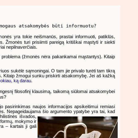
mogaus atsakomybės būti informuotu?
nės yra tokie neišmanūs, prastai informuoti, patiklūs,
 Žmonės turi prisiimti pareigą kritiškai mąstyti ir siekti
ai nepilnaverčiais.
glūdi problema (žmonės nėra pakankamai mąstantys). Kitaip
uos sukėlė sąmoningai. O tam jie privalo turėti tam tikrą
s. Kitaip žmogui sunku priskirti atsakomybę. Jei aš kažką
vokiau, ką darau
.
ingesnį filosofinį klausimą, taikomą siūlomai atsakomybei
kus?
jo pasirinkimas naujos informacijos apsikeitimui remiasi
omybės. Nepageidaujama šio argumento ypatybe yra tai, kad
ilistinės išvados,
s formų, mokymo ir
a – kartais ji gali