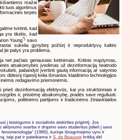
rakišantiems mažai
kti tuos algoritmus
 informacinės terpės
lime tvirtinti, kad
a yra tikėtis, kad
*)
Marion Young
savo
astai sukelia gynybinį požiūrį ir neproduktyvų kaltės
ad jie patys yra problema.
a net pačiais geriausiais ketinimais. Kritinis mąstymas,
meninės atsakomybės įvedimas už dezinformaciją neatrodo
eskubėti, pabandyti įvertinti gautą informaciją ar satyrinio
r nors didesnį rūpestį kelia išmanios klaidinimo technologijos
adicinėmis redagavimo priemonėmis.
rieš dezinformaciją efektyvūs, kai yra struktūriniais ir
usizgribs ir, prisiėmę atsakomybę, pradės save reguliuoti.
ijoms, politinėms partijoms ir tradicinėms žiniasklaidos
i į teisingumo ir socialinės atskirties prigimtį. Jos
nio aktyvumo svarba ir drąsino savo studentus įsilieti į savo
 fenomenologija“ (1980), kurioje išnagrinėjimo vyro ir
ą; taip pat ir pateikiama ir
S. de Beauvoir
kritiką dėl