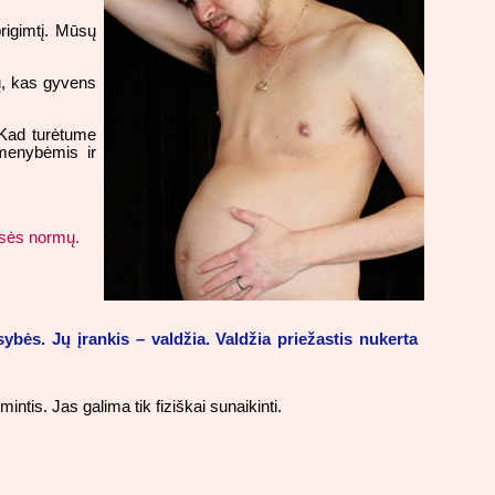
rigimtį. Mūsų
tų, kas gyvens
. Kad turėtume
smenybėmis ir
eisės normų.
sybės. Jų įrankis – valdžia. Valdžia priežastis nukerta
ntis. Jas galima tik fiziškai sunaikinti.