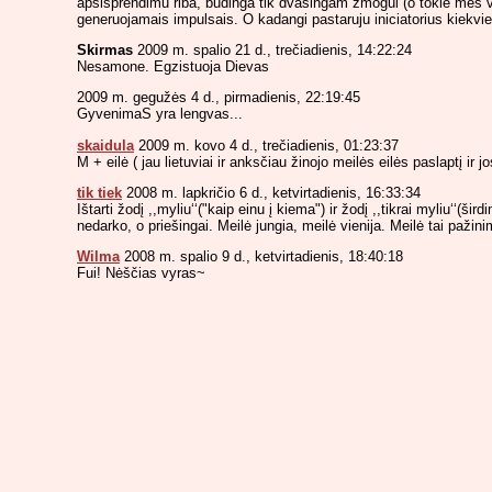
apsisprendimu riba, budinga tik dvasingam zmogui (o tokie mes vi
generuojamais impulsais. O kadangi pastaruju iniciatorius kiekvie
Skirmas
2009 m. spalio 21 d., trečiadienis, 14:22:24
Nesamone. Egzistuoja Dievas
2009 m. gegužės 4 d., pirmadienis, 22:19:45
GyvenimaS yra lengvas...
skaidula
2009 m. kovo 4 d., trečiadienis, 01:23:37
M + eilė ( jau lietuviai ir anksčiau žinojo meilės eilės paslaptį ir jos 
tik tiek
2008 m. lapkričio 6 d., ketvirtadienis, 16:33:34
Ištarti žodį ,,myliu‘‘("kaip einu į kiema") ir žodį ,,tikrai myliu‘‘(š
nedarko, o priešingai. Meilė jungia, meilė vienija. Meilė tai pažin
Wilma
2008 m. spalio 9 d., ketvirtadienis, 18:40:18
Fui! Nėščias vyras~