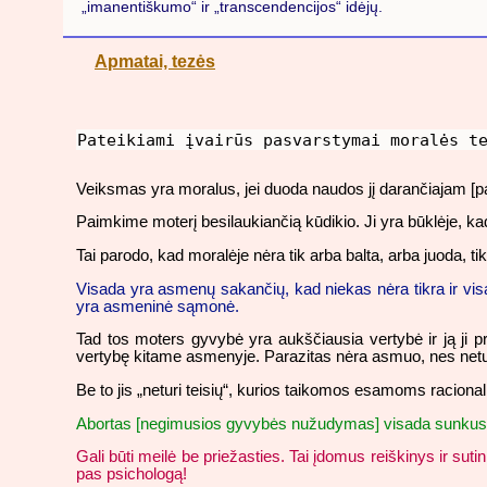
„imanentiškumo“ ir „transcendencijos“ idėjų.
Apmatai, tezės
Pateikiami įvairūs pasvarstymai moralės t
Veiksmas yra moralus, jei duoda naudos jį darančiajam [pal
Paimkime moterį besilaukiančią kūdikio. Ji yra būklėje, kad
Tai parodo, kad moralėje nėra tik arba balta, arba juoda, tik
Visada yra asmenų sakančių, kad niekas nėra tikra ir visa 
yra asmeninė sąmonė.
Tad tos moters gyvybė yra aukščiausia vertybė ir ją ji priv
vertybę kitame asmenyje. Parazitas nėra asmuo, nes neturi 
Be to jis „neturi teisių“, kurios taikomos esamoms raciona
Abortas [negimusios gyvybės nužudymas] visada sunkus p
Gali būti meilė be priežasties. Tai įdomus reiškinys ir s
pas psichologą!