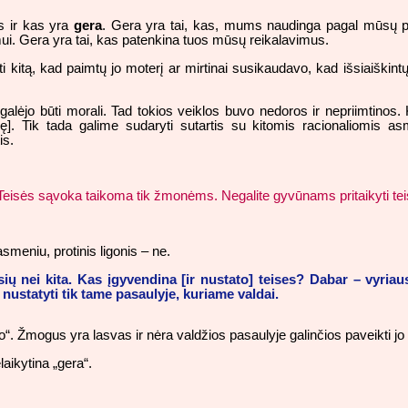
s ir kas yra
gera
. Gera yra tai, kas, mums naudinga pagal mūsų p
mui. Gera yra tai, kas patenkina tuos mūsų reikalavimus.
 kitą, kad paimtų jo moterį ar mirtinai susikaudavo, kad išsiaiškin
galėjo būti morali. Tad tokios veiklos buvo nedoros ir nepriimtinos
ę]. Tik tada galime sudaryti sutartis su kitomis racionaliomis a
is.
tai! Teisės sąvoka taikoma tik žmonėms. Negalite gyvūnams pritaikyti t
asmeniu, protinis ligonis – ne.
sių nei kita. Kas įgyvendina [ir nustato] teises? Dabar – vyriau
nustatyti tik tame pasaulyje, kuriame valdai.
. Žmogus yra lasvas ir nėra valdžios pasaulyje galinčios paveikti jo mi
laikytina „gera“.