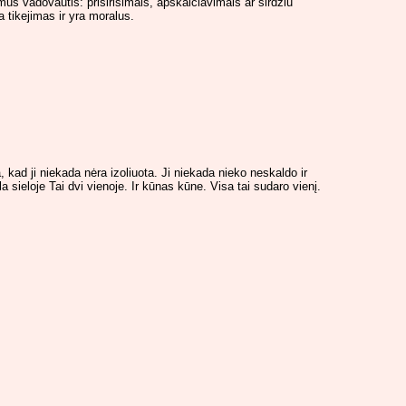
us vadovautis: prisirisimais, apskaiciavimais ar sirdziu
 tikejimas ir yra moralus.
ta, kad ji niekada nėra izoliuota. Ji niekada nieko neskaldo ir
a sieloje Tai dvi vienoje. Ir kūnas kūne. Visa tai sudaro vienį.