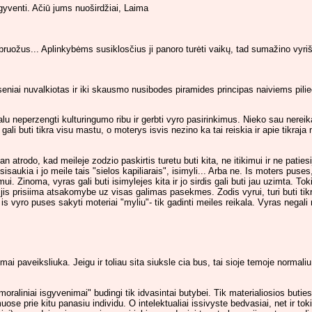
gyventi. Ačiū jums nuoširdžiai, Laima
 bruožus... Aplinkybėms susiklosčius ji panoro turėti vaikų, tad sumažino vyri
i seniai nuvalkiotas ir iki skausmo nusibodes piramides principas naiviems pili
privalu neperzengti kulturingumo ribu ir gerbti vyro pasirinkimus. Nieko sau ner
 gali buti tikra visu mastu, o moterys isvis nezino ka tai reiskia ir apie tikra
 atrodo, kad meileje zodzio paskirtis turetu buti kita, ne itikimui ir ne patiesi
isaukia i jo meile tais "sielos kapiliarais", isimyli... Arba ne. Is moters puses, 
mui. Zinoma, vyras gali buti isimylejes kita ir jo sirdis gali buti jau uzimta. T
jis prisiima atsakomybe uz visas galimas pasekmes. Zodis vyrui, turi buti tik
is vyro puses sakyti moteriai "myliu"- tik gadinti meiles reikala. Vyras negali
ai paveiksliuka. Jeigu ir toliau sita siuksle cia bus, tai sioje temoje normaliu
moraliniai isgyvenimai" budingi tik idvasintai butybei. Tik materialiosios buti
imuose prie kitu panasiu individu. O intelektualiai issivyste bedvasiai, net ir t