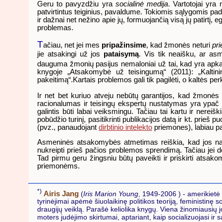
Geru to pavyzdžiu yra
socialinė medija
. Vartotojai yra
patvirtintus teiginius, pavaldume. Tokiomis sąlygomis pada
ir dažnai net nežino apie jų, formuojančią visą jų patirtį, 
problemas.
T
ačiau, net jei mes
pripažinsime
, kad žmonės neturi
pr
jie atsakingi už jos
pataisymą
. Vis tik neaišku, ar as
dauguma žmonių pasijus nemaloniai už tai, kad yra apkalti
knygoje „Atsakomybė už teisingumą“ (2011): „Kaltinim
pakeitimą“.Kartais problemos gali tik pagilėti, o kaltės pe
Ir net bet kuriuo atveju nebūtų garantijos, kad žmonės 
racionalumas ir teisingų ekspertų nustatymas yra ypač 
galintis būti labai veiksmingu. Tačiau tai kartu ir nereišk
pobūdžio turinį, pasitikrinti publikacijos datą ir kt. prieš 
(pvz., panaudojant
dirbtinio intelekto
priemones), labiau pa
Asmeninės atsakomybės atmetimas reiškia, kad jos naštą 
nukreipti prieš pačios problemos sprendimą. Tačiau jei de
Tad pirmu geru žingsniu būtų paveikti ir priskirti atsa
priemonėms.
*)
Airis Jang
(
Iris Marion Young
, 1949-2006 ) - amerikietė p
tyrinėjimai apėmė šiuolaikinę politikos teoriją, feministinę so
draugijų veiklą. Parašė keliolika knygų. Viena žinomiausių 
moters judėjimo skirtumai, aptariant, kaip socializuojasi ir