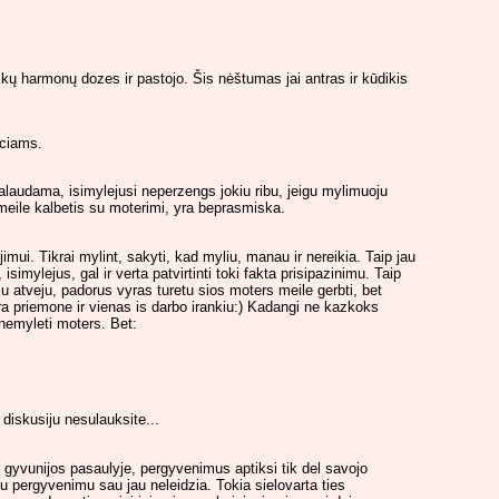
škų harmonų dozes ir pastojo. Šis nėštumas jai antras ir kūdikis
eciams.
eikalaudama, isimylejusi neperzengs jokiu ribu, jeigu mylimuoju
ja meile kalbetis su moterimi, yra beprasmiska.
jimui. Tikrai mylint, sakyti, kad myliu, manau ir nereikia. Taip jau
isimylejus, gal ir verta patvirtinti toki fakta prisipazinimu. Taip
okiu atveju, padorus vyras turetu sios moters meile gerbti, bet
ra priemone ir vienas is darbo irankiu:) Kadangi ne kazkoks
 nemyleti moters. Bet:
 diskusiju nesulauksite...
es gyvunijos pasaulyje, pergyvenimus aptiksi tik del savojo
okiu pergyvenimu sau jau neleidzia. Tokia sielovarta ties