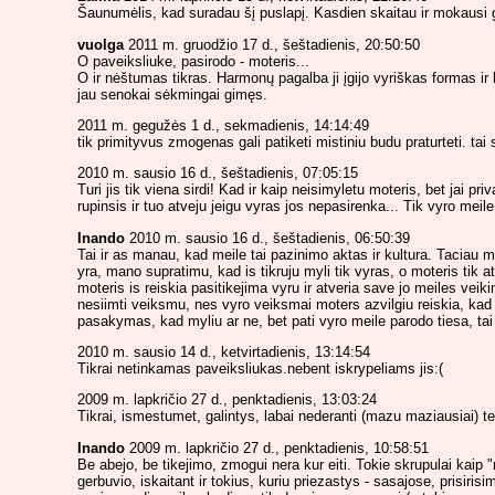
Šaunumėlis, kad suradau šį puslapį. Kasdien skaitau ir mokausi 
vuolga
2011 m. gruodžio 17 d., šeštadienis, 20:50:50
O paveiksliuke, pasirodo - moteris...
O ir nėštumas tikras. Harmonų pagalba ji įgijo vyriškas formas ir
jau senokai sėkmingai gimęs.
2011 m. gegužės 1 d., sekmadienis, 14:14:49
tik primityvus zmogenas gali patiketi mistiniu budu praturteti. ta
2010 m. sausio 16 d., šeštadienis, 07:05:15
Turi jis tik viena sirdi! Kad ir kaip neisimyletu moteris, bet jai 
rupinsis ir tuo atveju jeigu vyras jos nepasirenka... Tik vyro meile
Inando
2010 m. sausio 16 d., šeštadienis, 06:50:39
Tai ir as manau, kad meile tai pazinimo aktas ir kultura. Taciau man
yra, mano supratimu, kad is tikruju myli tik vyras, o moteris tik ats
moteris is reiskia pasitikejima vyru ir atveria save jo meiles veiki
nesiimti veiksmu, nes vyro veiksmai moters azvilgiu reiskia, kad 
pasakymas, kad myliu ar ne, bet pati vyro meile parodo tiesa, tai 
2010 m. sausio 14 d., ketvirtadienis, 13:14:54
Tikrai netinkamas paveiksliukas.nebent iskrypeliams jis:(
2009 m. lapkričio 27 d., penktadienis, 13:03:24
Tikrai, ismestumet, galintys, labai nederanti (mazu maziausiai) tem
Inando
2009 m. lapkričio 27 d., penktadienis, 10:58:51
Be abejo, be tikejimo, zmogui nera kur eiti. Tokie skrupulai kaip "
gerbuvio, iskaitant ir tokius, kuriu priezastys - sasajose, prisiris