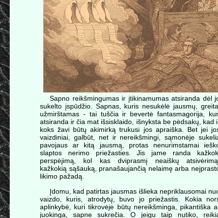
Sapno reikšmingumas ir įtikinamumas atsiranda dėl j
sukelto įspūdžio. Sapnas, kuris nesukėlė jausmų, greita
užmirštamas - tai tuščia ir bevertė fantasmagorija, kur
atsiranda ir čia mat išsisklaido, išnyksta be pėdsakų, kad i
koks žavi būtų akimirką trukusi jos apraiška. Bet jei jo
vaizdiniai, galbūt, net ir nereikšmingi, sąmonėje sukeli
pavojaus ar kitą jausmą, protas nenurimstamai iešk
slaptos nerimo priežasties. Jis jame randa kažkok
perspėjimą, kol kas dviprasmį neaiškų atsivėrimą
kažkokią sąšauką, pranašaujančią nelaimę arba neįprast
likimo pažadą.
Įdomu, kad patirtas jausmas išlieka nepriklausomai nu
vaizdo, kuris, atrodytų, buvo jo priežastis. Kokia nor
aplinkybė, kuri tikrovėje būtų nereikšminga, pikantiška a
juokinga, sapne sukrečia. O jeigu taip nutiko, reiki