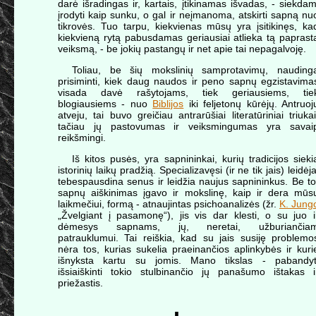
darė išradingas ir, kartais, įtikinamas išvadas, - siekdam
įrodyti kaip sunku, o gal ir neįmanoma, atskirti sapną nu
tikrovės. Tuo tarpu, kiekvienas mūsų yra įsitikinęs, ka
kiekvieną rytą pabusdamas geriausiai atlieka tą paprast
veiksmą, - be jokių pastangų ir net apie tai nepagalvoję.
Toliau, be šių mokslinių samprotavimų, nauding
prisiminti, kiek daug naudos ir peno sapnų egzistavima
visada davė rašytojams, tiek geriausiems, tie
blogiausiems - nuo
Biblijos
iki feljetonų kūrėjų. Antruoj
atveju, tai buvo greičiau antrarūšiai literatūriniai triukai
tačiau jų pastovumas ir veiksmingumas yra savai
reikšmingi.
Iš kitos pusės, yra sapnininkai, kurių tradicijos sieki
istorinių laikų pradžią. Specializavęsi (ir ne tik jais) leidėja
tebespausdina senus ir leidžia naujus sapnininkus. Be to
sapnų aiškinimas įgavo ir mokslinę, kaip ir dera mūs
laikmečiui, formą - atnaujintas psichoanalizės (žr.
K. Jung
„Žvelgiant į pasamonę“), jis vis dar klesti, o su juo i
dėmesys sapnams, jų, neretai, užburiančia
patrauklumui. Tai reiškia, kad su jais susiję problemo
nėra tos, kurias sukelia praeinančios aplinkybės ir kuri
išnyksta kartu su jomis. Mano tikslas - pabandyt
išsiaiškinti tokio stulbinančio jų panašumo ištakas i
priežastis.