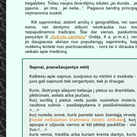
begalybės. Toliau naujos išvardijimų eilutės „jei duoda... je
pjauna... jei ima... jei neša...“. Pagavus bendrą principą
neįmanoma sustoti.
Kiti sapnininkai, atskirti amžių ir geografiškai, nei sav
esme, nei dėstymo stiliumi nesitraukia nuo tos
nepajudinamos tradicijos. Štai dar vienas, paskutinis
pavyzdys iš „
Sušruta samhitos
“ (Indija, 4 a. pr.m.e.), ne
jis daugiausia skiriasi nuo populiariųjų sapnininkų, kai
nutikimų lentelė nuo psichoanalizės, - nors tai ir ištrauka i
veikalo apie mediciną.
Sapnai, pranašaujantys mirtį
Kalbėsiu apie sapnus, susijusius su mirtimi ir sveikata -
juos gali sapnuoti tiek sergantysis, tiek jo draugai:
Kuris, išsitrynęs aliejumi keliauja į pietus su drambliais,
plėšrūnais, asilais arba jaučiais;
Kurį surištą į pietus veda juoda susivėlusi moteris
raudona suknia - pasišaipydama ir pasišokinėdama;
<....>
kurį nuneša srovė, kuris pametė savo šventąją virvelę
[
nuolat nešiojamas brahmanų kastos atributas
], kurį
apsupa ir užpuola varnos ar kiti piktieji paukščiai - visi
žus;<....>
kuris vemia, triedžia arba kuriam krenta dantys, kuris