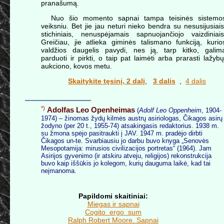
pranašumą.
Nuo šio momento sapnai tampa teisinės sistemo
veiksniu. Bet jie jau neturi nieko bendra su nesusijusiais
stichiniais, nenuspėjamais sapnuojančiojo vaizdiniais
Greičiau, jie atlieka giminės talismano funkciją, kurio
valdžios daugelis pavydi, nes ją, tarp kitko, galim
parduoti ir pirkti, o taip pat laimėti arba prarasti lažybų
aukciono, kovos metu.
Skaitykite tęsinį, 2 dalį
,
3 dalis
,
4 dalis
*)
Adolfas Leo Openheimas
(
Adolf Leo Oppenheim
, 1904-
1974) – žinomas žydų kilmės austrų asiriologas, Čikagos asirų
žodyno (per 20 t., 1955-74) atsakingasis redaktorius. 1938 m.
su žmona spėjo pasitraukti į JAV. 1947 m. pradėjo dirbti
Čikagos un-te. Svarbiausiu jo darbu buvo knyga „Senovės
Mesopotamija: mirusios civilizacijos portretas“ (1964). Jam
Asirijos gyvenimo (ir atskiru atveju, religijos) rekonstrukcija
buvo kaip iššūkis jo kolegom, kurių dauguma laikė, kad tai
neįmanoma.
Papildomi skaitiniai:
Miegas ir sapnai
Cogito ergo sum
Ralph Robert Moore. Sapnai