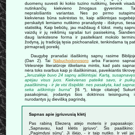
duomenų suvesti iki kokio tuzino nutikimų, beveik visad
nutinkančių kiekvieno žmogaus gyvenime. Ta
nepralošiantis variantas. Nes po pirmo sutapim
kiekvienas būna sukrėstas to, kaip aiškintojas sugebėj
perskaityti lemiamo nutikimo pranašystę - išskyrus, tiesa
statistiką. Kaip bebūtų, jau maždaug 4 tūkst. metų sapn
vaizdų ir jų reikšmių sąrašai turi pasisekimą. Šiandien
daug lankstesne forma ir pasitelkiant mokslo termin
žodyną, jų tradiciją tęsia psichoanalizė, tenkindama tą pat
pirmapradį poreikį.
Daugybę pranašai išaiškintų sapnų rasime Biblijoj
(Dan 2). Tai
Nabuchodonosoro
arba Faraono sapnai
Vėlesnėje literatūroje iškeliama mintis, kad pats sapna
nėra toks svarbus kaip jo išaiškinimas, paveikiantis tikrovę
„
Jeruzalėje buvo 24 sapnų aiškintojai. Kartą, susapnavęs
apėjau visus juos. Kiekvienas pateikė savo, ir puikų
paaiškinimą - ir jie visi išsipildė: nes pasakyta, kad sapna
seka aiškintojo burna
“ [Iš *), kitoje citatoje] Sukurt
pasakojimai, įrodantys šios doktrinos teisingumą i
nurodantys jų dievišką pagrindą.
Sapnas apie įgriuvusią klėtį
Pas rabiną Eliezerą atėjo moteris ir papasakojo:
„Sapnavau, kad klėtis įgriuvo“. Šis paaiškino:
„Pagimdysi sūnų“. Ji išėjo, - ir taip nutiko. Ir vėl jai