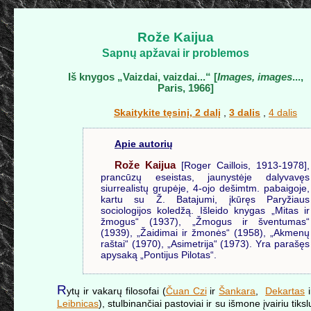
Rože Kaijua
Sapnų apžavai ir problemos
Iš knygos „Vaizdai, vaizdai...“ [
Images, images
...,
Paris, 1966]
Skaitykite tęsinį, 2 dalį
,
3 dalis
,
4 dalis
Apie autorių
Rože Kaijua
[Roger Caillois, 1913-1978],
prancūzų eseistas, jaunystėje dalyvavęs
siurrealistų grupėje, 4-ojo dešimtm. pabaigoje,
kartu su Ž. Batajumi, įkūręs Paryžiaus
sociologijos koledžą. Išleido knygas „Mitas ir
žmogus“ (1937), „Žmogus ir šventumas“
(1939), „Žaidimai ir žmonės“ (1958), „Akmenų
raštai“ (1970), „Asimetrija“ (1973). Yra parašęs
apysaką „Pontijus Pilotas“.
R
ytų ir vakarų filosofai (
Čuan Czi
ir
Šankara
,
Dekartas
i
Leibnicas
), stulbinančiai pastoviai ir su išmone įvairiu tiksl