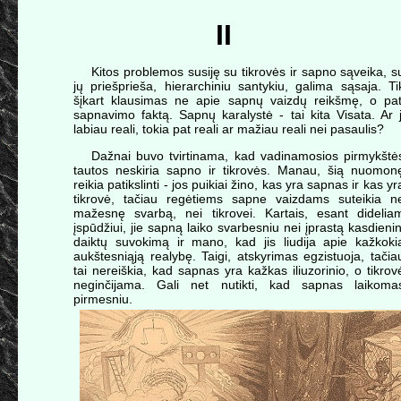
II
Kitos problemos susiję su tikrovės ir sapno sąveika, s
jų priešprieša, hierarchiniu santykiu, galima sąsaja. Ti
šįkart klausimas ne apie sapnų vaizdų reikšmę, o pat
sapnavimo faktą. Sapnų karalystė - tai kita Visata. Ar j
labiau reali, tokia pat reali ar mažiau reali nei pasaulis?
Dažnai buvo tvirtinama, kad vadinamosios pirmykštė
tautos neskiria sapno ir tikrovės. Manau, šią nuomon
reikia patikslinti - jos puikiai žino, kas yra sapnas ir kas yr
tikrovė, tačiau regėtiems sapne vaizdams suteikia n
mažesnę svarbą, nei tikrovei. Kartais, esant didelia
įspūdžiui, jie sapną laiko svarbesniu nei įprastą kasdienin
daiktų suvokimą ir mano, kad jis liudija apie kažkoki
aukštesniąją realybę. Taigi, atskyrimas egzistuoja, tačia
tai nereiškia, kad sapnas yra kažkas iliuzorinio, o tikrov
neginčijama. Gali net nutikti, kad sapnas laikoma
pirmesniu.