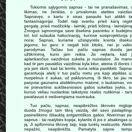
Tokiomis sąlygomis sapnas - tai ne pranašavimas, 
likimas; ne ženklas, o privalomas ateities vaizdas
Sapnavęs, o kartu ir visas pasaulis turi atitikti ta
fantasmagorijai. Todėl taip svarbu prieš karą regėt
pergalę, prieš medžioklę - laimikį, prieš lošimą - laimėjimą
Žmogus sąmoningai save išsekina pasninku ir budėjim
tol, kol sulaukia haliucinacijų, kuriose susiprojektuoja j
norai. Sapnas, kuriame užsispyrėlis krenta išseku
jėgoms, ko gero ir negali būti kitoks, nei jo valio
parodymas. Tačiau tuo pačiu sapnas duoda ja
užtikrinimą, kurio jam reikia. Jis neįtaria, kad j
aplankančius vaizdinius sukelia jo nuostatos. Jis mano
kad tir jam pavaldūs vaizdiniai kyla kitur, ateina iš išorės i
yra jam skirti, kad tai lemtis, kuria reikia pasitikėti. Sapna
garantuoja ateitį ir tuo pačiu metu yra kaip atpildas u
nuopelnus ir aukas, už paklusnumą. Iš tikro, tai jau n
pasyviai gaunama atsitiktinumo malonė, o laukiamas, vo
ne prievartinis aukštesniosios galios sukeltas įvykis, s
kuriuo vėliau nuolankiai taikstysis realūs nutikimai - tars
pavėlavusi ir neišvengiama nuotrauka.
Tuo pačiu, sapnas, neapibrėžtos tikrovės migloje
duoda žmogui tam tikrą vaizdą, dėl savo paslapting
pasireiškimo iššauktą antgamtiškos galios. Atvėrimas pe
sapnus - tai realybės kopija, kylantis iš jos ir atsakingas u
ją. Ji apiformina tikrovę taip, kaip turėtų realizuotis. Ateiti
nepažini, neapibrėžta. Pamatyta sapne tamp