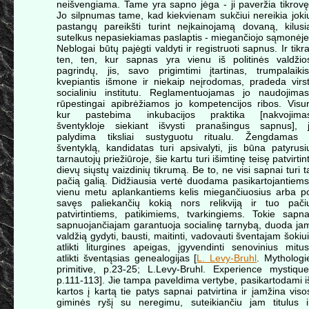
neišvengiama. Tame yra sapno jėga - ji paveržia tikrovę
Jo silpnumas tame, kad kiekvienam sukčiui nereikia joki
pastangų pareikšti turint neįkainojamą dovaną, kilusi
sutelkus nepasiekiamas paslaptis - miegančiojo sąmonėje
Neblogai būtų pajėgti valdyti ir registruoti sapnus. Ir tikra
ten, ten, kur sapnas yra vienu iš politinės valdžio
pagrindų, jis, savo prigimtimi įtartinas, trumpalaikis
kvepiantis išmone ir niekaip neįrodomas, pradeda virst
socialiniu institutu. Reglamentuojamas jo naudojimas
rūpestingai apibrėžiamos jo kompetencijos ribos. Visur
kur pastebima inkubacijos praktika [nakvojima
šventykloje siekiant išvysti pranašingus sapnus], j
palydima tiksliai sustyguotu ritualu. Žengdamas 
šventyklą, kandidatas turi apsivalyti, jis būna patyrusi
tarnautojų priežiūroje, šie kartu turi išimtinę teisę patvirtint
dievų siųstų vaizdinių tikrumą. Be to, ne visi sapnai turi t
pačią galią. Didžiausia vertė duodama pasikartojantiems
vienu metu aplankantiems kelis miegančiuosius arba p
savęs paliekančių kokią nors relikviją ir tuo pači
patvirtintiems, patikimiems, tvarkingiems. Tokie sapna
sapnuojančiajam garantuoja socialinę tarnybą, duoda ja
valdžią gydyti, bausti, maitinti, vadovauti šventajam šokiui
atlikti liturgines apeigas, įgyvendinti senovinius mitus
atlikti šventąsias genealogijas [
L. Levy-Bruhl
. Mythologi
primitive, p.23-25; L.Levy-Bruhl. Experience mystique
p.111-113]. Jie tampa paveldima vertybe, pasikartodami i
kartos į kartą tie patys sapnai patvirtina ir įamžina viso
giminės ryšį su neregimu, suteikiančiu jam titulus i