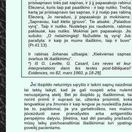
prisisapnavo toks pat sapnas, ir ji jį papasakojo rabinui
Eliezerui, kuris taip pat paaiškino - ir taip nutiko. Trečią
kartą jai prisisapnavo tas sapnas, ir ji nuėjo pas rabiną
Eliezerą. Jo neradusi, ji papasakojo jo mokiniams:
„Sapnavau, kad klėtis įgriuvo“. Tie atsakė: „Palaidosi
vyrą“. Taip ir nutiko. Nustebęs jos raudomis, rabinas
paklausė, kas nutiko. Mokiniai jam papasakojo. Jis
sušuko: „O nelaimingieji! Nužudėte tą vyrą! Juk
parašyta: ir kaip jis mums išaiškino, taip ir buvo“
(Pr.41:13).
Ir rabinas Johanas užbaigia: „Kiekvienas sapnas
svarbus tik išaiškinimu“.
*)
Iš G. Levitte, G. Casaril, Les reves et leur
interpretations dans les textes post-bibliques//
Evidences, no 82, mars 1960, p.18-28].
J
ei išsipildo neturintys sąryšio ir laikini sapnų vaizdiniai
tai tektų laikyti, kad jie gali nuspėti arba nulemt
nenuspėjamą ateitį. Bet jei išsipildo jų išaiškinimai, tai
norint priimti ir suprasti tai, užtenka prisiminti, koki
lengvatikiai yra žmonės ir kaip lengvai jie nusileidžia įtakai
be to, papildomai, jie yra garbėtroškos, nes malon
įsivaizduoti save pranašystės arba antgamtišk
perspėjimo dalyviu. Įtikėtina, kad dėl panašių priežasči
mūsų laikų psichoanalitiniai išaiškinimai turi ypating
poveikį pacientams.