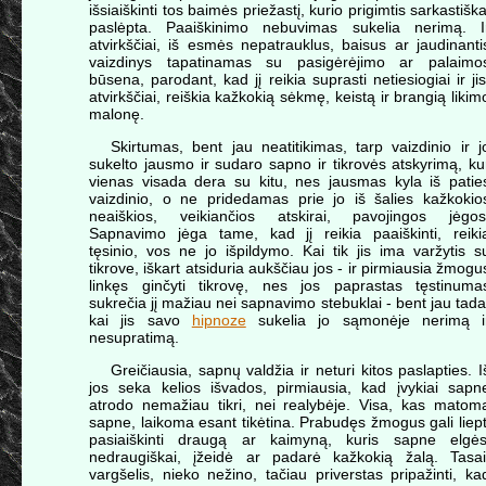
išsiaiškinti tos baimės priežastį, kurio prigimtis sarkastiška
paslėpta. Paaiškinimo nebuvimas sukelia nerimą. I
atvirkščiai, iš esmės nepatrauklus, baisus ar jaudinanti
vaizdinys tapatinamas su pasigėrėjimo ar palaimo
būsena, parodant, kad jį reikia suprasti netiesiogiai ir jis
atvirkščiai, reiškia kažkokią sėkmę, keistą ir brangią likim
malonę.
Skirtumas, bent jau neatitikimas, tarp vaizdinio ir j
sukelto jausmo ir sudaro sapno ir tikrovės atskyrimą, ku
vienas visada dera su kitu, nes jausmas kyla iš patie
vaizdinio, o ne pridedamas prie jo iš šalies kažkokio
neaiškios, veikiančios atskirai, pavojingos jėgos
Sapnavimo jėga tame, kad jį reikia paaiškinti, reiki
tęsinio, vos ne jo išpildymo. Kai tik jis ima varžytis s
tikrove, iškart atsiduria aukščiau jos - ir pirmiausia žmogu
linkęs ginčyti tikrovę, nes jos paprastas tęstinuma
sukrečia jį mažiau nei sapnavimo stebuklai - bent jau tada
kai jis savo
hipnoze
sukelia jo sąmonėje nerimą i
nesupratimą.
Greičiausia, sapnų valdžia ir neturi kitos paslapties. I
jos seka kelios išvados, pirmiausia, kad įvykiai sapn
atrodo nemažiau tikri, nei realybėje. Visa, kas matom
sapne, laikoma esant tikėtina. Prabudęs žmogus gali liept
pasiaiškinti draugą ar kaimyną, kuris sapne elgės
nedraugiškai, įžeidė ar padarė kažkokią žalą. Tasai
vargšelis, nieko nežino, tačiau priverstas pripažinti, ka