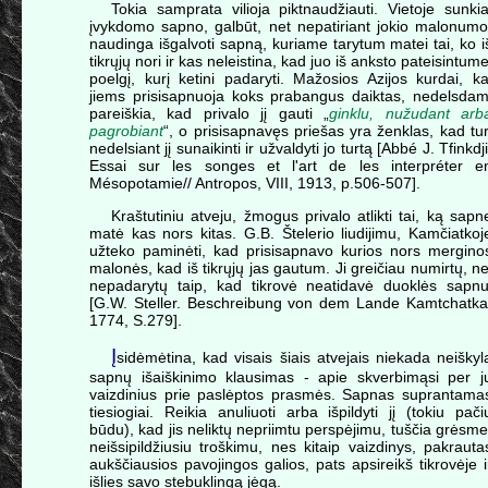
Tokia samprata vilioja piktnaudžiauti. Vietoje sunkia
įvykdomo sapno, galbūt, net nepatiriant jokio malonumo
naudinga išgalvoti sapną, kuriame tarytum matei tai, ko i
tikrųjų nori ir kas neleistina, kad juo iš anksto pateisintume
poelgį, kurį ketini padaryti. Mažosios Azijos kurdai, ka
jiems prisisapnuoja koks prabangus daiktas, nedelsdam
pareiškia, kad privalo jį gauti „
ginklu, nužudant arb
pagrobiant
“, o prisisapnavęs priešas yra ženklas, kad tur
nedelsiant jį sunaikinti ir užvaldyti jo turtą [Abbé J. Tfinkdji
Essai sur les songes et l'art de les interpréter e
Mésopotamie// Antropos, VIII, 1913, p.506-507].
Kraštutiniu atveju, žmogus privalo atlikti tai, ką sapn
matė kas nors kitas. G.B. Štelerio liudijimu, Kamčiatkoj
užteko paminėti, kad prisisapnavo kurios nors mergino
malonės, kad iš tikrųjų jas gautum. Ji greičiau numirtų, ne
nepadarytų taip, kad tikrovė neatidavė duoklės sapnu
[G.W. Steller. Beschreibung von dem Lande Kamtchatka
1774, S.279].
Į
sidėmėtina, kad visais šiais atvejais niekada neiškyl
sapnų išaiškinimo klausimas - apie skverbimąsi per j
vaizdinius prie paslėptos prasmės. Sapnas suprantama
tiesiogiai. Reikia anuliuoti arba išpildyti jį (tokiu pači
būdu), kad jis neliktų nepriimtu perspėjimu, tuščia grėsme
neišsipildžiusiu troškimu, nes kitaip vaizdinys, pakrauta
aukščiausios pavojingos galios, pats apsireikš tikrovėje i
išlies savo stebuklingą jėgą.