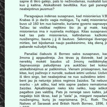
sapne iš tikro galėjo, pats to nežinodamas, nusikalsti tuo
kuo jį kaltina. Atsikalbinėti beviltiška. Kuo gali paneigt
neabejotinus jausmus?
Paragvajaus indėnas susapnavo, kad misionierius V.B
Krabas iš jo daržo vagia moliūgus, Tą naktį misionieriu
buvo už 160 km nuo kaimelio, kuriame gyveno sapnavęs
Tačiau tai visiškai neįtikino šio: jis gi matė, kai
misionierius ima ir nusineša moliūgus. Kitas susapnavo
kad tas pats misionierius, kaltindamas kažkoki
nusižengimu, šauna į jį iš šautuvo. Sėkmingai išvengę
mirties, bet bijodamas naujo pasikėsinimo, kitą dieną ji
pabandė nužudyti Krabą.
Panašiai čiabuvis iš Borneo salos susapnavo, ka
žmona jį apgaudinėja. Jos tėvas ją išsivedė, kad ja
nereiktų mokėti baudos už žmonų neištikimybę
Sapnavusiojo paliudijimas yra aukščiau bet kokiu
atsikalbinėjimus ar patikinimus. Vienam prisisapnavo, ka
kitas, kurį pažinojo ir nurodė, sudavė ietimi uošviui. Uošvi
iš tikro sirgo, bet neabejotinai ne nuo sužeidimo ietimi 
bent jau jis neturėjo jokios regimos žaizdos. Tai nebuv
svarbu - juk aišku, kad ietis sapne padaro nematoma
žaizdas. Apkaltintajam nieko kito neliko, kaip ieškot
pagalbos pas valdžią. Pats jis neneigė savo kaltės, ju
negalėjo būti tikras, kad jo "siela" ja, miegant nepadar
nusižengimų, kurių jis neprisimena. [H.L. Roth. Th
Natives of Sarawak and British North Borneo, 1896, I