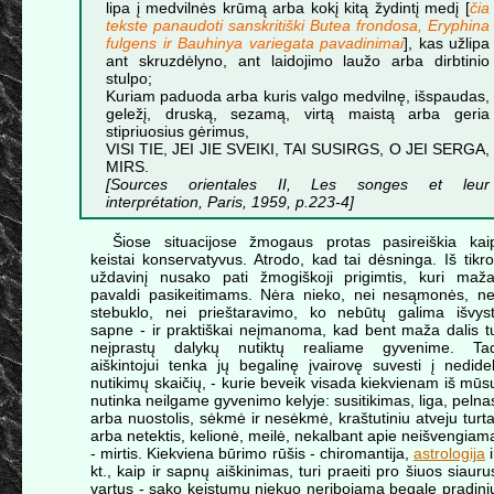
lipa į medvilnės krūmą arba kokį kitą žydintį medį [
čia
tekste panaudoti sanskritiški Butea frondosa, Eryphina
fulgens ir Bauhinya variegata pavadinimai
], kas užlipa
ant skruzdėlyno, ant laidojimo laužo arba dirbtinio
stulpo;
Kuriam paduoda arba kuris valgo medvilnę, išspaudas,
geležį, druską, sezamą, virtą maistą arba geria
stipriuosius gėrimus,
VISI TIE, JEI JIE SVEIKI, TAI SUSIRGS, O JEI SERGA,
MIRS.
[Sources orientales II, Les songes et leur
interprétation, Paris, 1959, p.223-4]
Šiose situacijose žmogaus protas pasireiškia kai
keistai konservatyvus. Atrodo, kad tai dėsninga. Iš tikro
uždavinį nusako pati žmogiškoji prigimtis, kuri maža
pavaldi pasikeitimams. Nėra nieko, nei nesąmonės, ne
stebuklo, nei prieštaravimo, ko nebūtų galima išvyst
sapne - ir praktiškai neįmanoma, kad bent maža dalis t
neįprastų dalykų nutiktų realiame gyvenime. Ta
aiškintojui tenka jų begalinę įvairovę suvesti į nedidel
nutikimų skaičių, - kurie beveik visada kiekvienam iš mūs
nutinka neilgame gyvenimo kelyje: susitikimas, liga, pelna
arba nuostolis, sėkmė ir nesėkmė, kraštutiniu atveju turta
arba netektis, kelionė, meilė, nekalbant apie neišvengiam
- mirtis. Kiekviena būrimo rūšis - chiromantija,
astrologija
i
kt., kaip ir sapnų aiškinimas, turi praeiti pro šiuos siauru
vartus - sako keistumu niekuo neribojamą begalę pradini