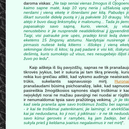
daroma viskas: „
Ne taip seniai vienas žmogus iš Ojogoen
kaimo sapne matė, kaip 10 vyrų neria į užšalusią upę
nerdami į vieną eketę ir išnerdami per kitą. Pabudęs ji
iškart suruošė didelę puotą ir į ją pakvietė 10 draugų. Vis
atėjo ir buvo daug linksmybių ir malonumų... Tada jis jiem
papasakojo savo sapną, kurio, vienok, jų visa
nenustebino ir jie nusprendė neatidėliotinai jį įgyvendinti
Taigi, visi patraukė prie upės, pradėjo kirsti ledą dvie
eketėms 15 žingsnių atstumu. Nardytojai nusirengė i
pirmasis nutiesė kelią kitiems - iššokęs į vieną eket
sėkmingai išniro iš kitos; tą patį padarė ir visi kiti, išskyru
dešimtą, kuris sumokėjo už visus, nes nesugebėjo išlįsti i
žuvo po ledu
“.
Kaip aiškėja iš šių pavyzdžių, sapnas ne tik pranašauj
tikrovės įvykius, bet ir sukuria jai tam tikrą prievolę, kuri
reikia kuo greičiau atlikti, kad vyksmo audinyje neatsirast
trūkis, sukeliantis sapnavusiojo mirtį.
Huronai
pranašaudami būsimą psichoanalizę, laikė, kad sapnuos
pasireiškia žmogiškosios sąmonės slapti troškimai ir ka
neįvykdyti norai ne mažiau pavojingi nei nuodai ar rūgšti
ir nenumaldomai tęsia savo pražūtingą veikimą: „
Ir jie tiki
kad siela praneša apie savo troškimus žodžiu bei sapnai
- ir kai tie troškimai patenkinami, jie laimingi; ir atvirkščiai
kai jai neduodama, ko ji nori, ji piktinasi - ir ne tik neduod
savo kūnui gerovės ir ramybės, ką jam žadėjo, bet i
sukyla prieš jį keldama įvairius negalavimus ir net mirtį
“.