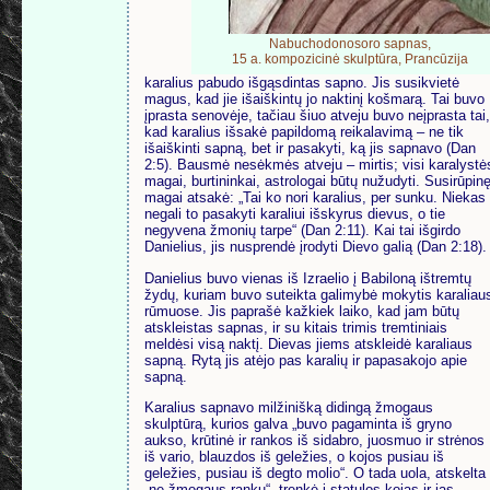
Nabuchodonosoro sapnas,
15 a. kompozicinė skulptūra, Prancūzija
karalius pabudo išgąsdintas sapno. Jis susikvietė
magus, kad jie išaiškintų jo naktinį košmarą. Tai buvo
įprasta senovėje, tačiau šiuo atveju buvo neįprasta tai,
kad karalius išsakė papildomą reikalavimą – ne tik
išaiškinti sapną, bet ir pasakyti, ką jis sapnavo (Dan
2:5). Bausmė nesėkmės atveju – mirtis; visi karalystė
magai, burtininkai, astrologai būtų nužudyti. Susirūpin
magai atsakė: „Tai ko nori karalius, per sunku. Niekas
negali to pasakyti karaliui išskyrus dievus, o tie
negyvena žmonių tarpe“ (Dan 2:11). Kai tai išgirdo
Danielius, jis nusprendė įrodyti Dievo galią (Dan 2:18).
Danielius buvo vienas iš Izraelio į Babiloną ištremtų
žydų, kuriam buvo suteikta galimybė mokytis karaliau
rūmuose. Jis paprašė kažkiek laiko, kad jam būtų
atskleistas sapnas, ir su kitais trimis tremtiniais
meldėsi visą naktį. Dievas jiems atskleidė karaliaus
sapną. Rytą jis atėjo pas karalių ir papasakojo apie
sapną.
Karalius sapnavo milžinišką didingą žmogaus
skulptūrą, kurios galva „buvo pagaminta iš gryno
aukso, krūtinė ir rankos iš sidabro, juosmuo ir strėnos
iš vario, blauzdos iš geležies, o kojos pusiau iš
geležies, pusiau iš degto molio“. O tada uola, atskelta
„ne žmogaus rankų“, trenkė į statulos kojas ir jas