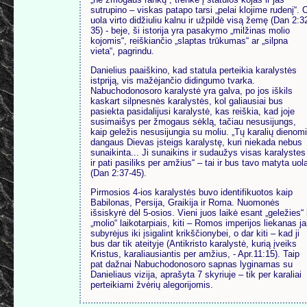
sutrupino – viskas patapo tarsi „pelai klojime rudenį“. 
uola virto didžiuliu kalnu ir užpildė visą žemę (Dan 2:3
35) - beje, ši istorija yra pasakymo „milžinas molio
kojomis“, reiškiančio „slaptas trūkumas“ ar „silpna
vieta“, pagrindu.
Danielius paaiškino, kad statula perteikia karalystės
istpriją, vis mažėjančio didingumo tvarka.
Nabuchodonosoro karalystė yra galva, po jos iškils
kaskart silpnesnės karalystės, kol galiausiai bus
pasiekta pasidalijusi karalystė, kas reiškia, kad joje
susimaišys per žmogaus sėklą, tačiau nesusijungs,
kaip geležis nesusijungia su moliu. „Tų karalių dienom
dangaus Dievas įsteigs karalystę, kuri niekada nebus
sunaikinta... Ji sunaikins ir sudaužys visas karalystes
ir pati pasiliks per amžius“ – tai ir bus tavo matyta uol
(Dan 2:37-45).
Pirmosios 4-ios karalystės buvo identifikuotos kaip
Babilonas, Persija, Graikija ir Roma. Nuomonės
išsiskyrė dėl 5-osios. Vieni juos laikė esant „geležies“ 
„molio“ laikotarpiais, kiti – Romos imperijos liekanas ja
subyrėjus iki įsigalint krikščionybei, o dar kiti – kad ji
bus dar tik ateityje (Antikristo karalystė, kurią įveiks
Kristus, karaliausiantis per amžius, - Apr.11:15). Taip
pat dažnai Nabuchodonosoro sapnas lyginamas su
Danieliaus vizija, aprašyta 7 skyriuje – tik per karaliai
perteikiami žvėrių alegorijomis.