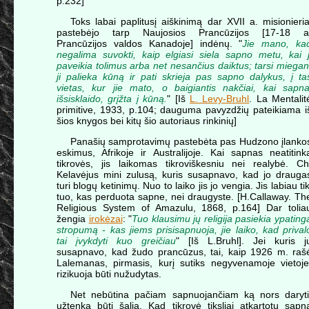
p.232]
Toks labai paplitusį aiškinimą dar XVII a. misionieria
pastebėjo tarp Naujosios Prancūzijos [17-18 a
Prancūzijos valdos Kanadoje] indėnų. "
Jie mano, ka
negalima suvokti, kaip elgiasi siela sapno metu, kai j
paveikia tolimus arba net nesančius daiktus; tarsi miegan
ji palieka kūną ir pati skrieja pas sapno dalykus, į ta
vietas, kur jie mato, o baigiantis nakčiai, kai sapna
išsisklaido, grįžta į kūną.
" [Iš
L. Levy-Bruhl
. La Mentalit
primitive, 1933, p.104; dauguma pavyzdžių pateikiama i
šios knygos bei kitų šio autoriaus rinkinių]
Panašių samprotavimų pastebėta pas Hudzono įlanko
eskimus, Afrikoje ir Australijoje. Kai sapnas neatitink
tikrovės, jis laikomas tikroviškesniu nei realybė. Ch
Kelavėjus mini zulusą, kuris susapnavo, kad jo drauga
turi blogų ketinimų. Nuo to laiko jis jo vengia. Jis labiau tik
tuo, kas perduota sapne, nei draugyste. [H.Callaway. Th
Religious System of Amazulu, 1868, p.164] Dar tolia
žengia
irokėzai
: "
Tuo klausimu jų religija pasiekia ypating
stropumą - kas jiems prisisapnuoja, jie laiko, kad prival
tai įvykdyti kuo greičiau
" [Iš L.Bruhl]. Jei kuris j
susapnavo, kad žudo prancūzus, tai, kaip 1926 m. raš
Lalemanas, pirmasis, kurį sutiks negyvenamoje vietoje
rizikuoja būti nužudytas.
Net nebūtina pačiam sapnuojančiam ką nors daryti
užtenka būti šalia. Kad tikrovė tiksliai atkartotų sapn