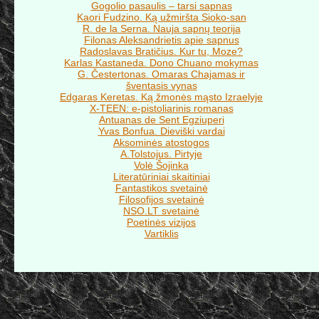
Gogolio pasaulis – tarsi sapnas
Kaori Fudzino. Ką užmiršta Sioko-san
R. de la Serna. Nauja sapnų teorija
Filonas Aleksandrietis apie sapnus
Radoslavas Bratičius. Kur tu, Moze?
Karlas Kastaneda. Dono Chuano mokymas
G. Čestertonas. Omaras Chajamas ir
šventasis vynas
Edgaras Keretas. Ką žmonės mąsto Izraelyje
X-TEEN: e-pistoliarinis romanas
Antuanas de Sent Egziuperi
Yvas Bonfua. Dieviški vardai
Aksominės atostogos
A.Tolstojus. Pirtyje
Volė Šojinka
Literatūriniai skaitiniai
Fantastikos svetainė
Filosofijos svetainė
NSO.LT svetainė
Poetinės vizijos
Vartiklis