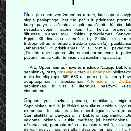
I
N
uo gilios senovės žmonėms atrodė, kad sapnai savyj
slepia paslaptingą, bet tuo pačiu ir prieinamą prasmę
kurią patyręs aiškintojas gali paaiškinti. Iš čia kil
nesuskaičiuojami sapnininkai, t.y. keistų pranešim
šifruotės. Vienas tokių rinkinių priskiriamas Senovė
Egipto XII dinastijos laikmečiui, t.y. 2 tūkst. m. pr.m.e
Indijoje 68-as iš eiliuotų traktatų (
paricista
), papildanči
„Atharvedą“ ir priskiriamas V a. pr.m.e., pavadinta
„Traktatu apie sapnus“. Jis remiasi dar senesniu to patie
pavadinimo traktatu, turinčiu visą išaiškinimų sąrašą.
*)
A.L. Oppenheimas
išvertė ir išleido Naujojo Babilon
sapnininką, rastą
Ninevėjoje
tarp
Ašurbanipalo
biblioteko
molio lentelių (apie 669-633 m. pr.m.e.). Ne kartą buv
adaptuojamas ir išleidžiamas
Artemidoro iš Daldži
sapnininkas. Ir visa ši literatūra pasižymi keist
vienodumu.
S
apnas yra kažkas painaus, neaiškaus, migloto
Sapnininkas turi iš jo išskirti tam tikrus atskirus įvykius
elementus. Ir tada prasideda nesibaigiantis vardijimas
Štai atsitiktiniai pavyzdžiai iš Babilono sapnininko: „Je
valgoma lokiena - laukia maištas; jei bezdžioniena 
užkariavimai, paprasta mėsa - dvasios ramybė, jei valga
dervą - nusivylimas, jei naftą - dvasios nerimas...“ ir t.t. ik